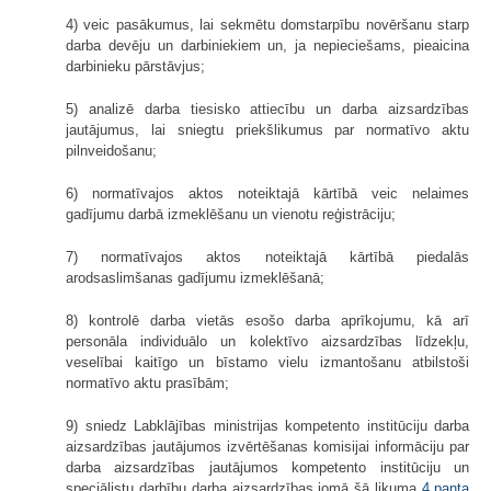
4) veic pasākumus, lai sekmētu domstarpību novēršanu starp
darba devēju un darbiniekiem un, ja nepieciešams, pieaicina
darbinieku pārstāvjus;
5) analizē darba tiesisko attiecību un darba aizsardzības
jautājumus, lai sniegtu priekšlikumus par normatīvo aktu
pilnveidošanu;
6) normatīvajos aktos noteiktajā kārtībā veic nelaimes
gadījumu darbā izmeklēšanu un vienotu reģistrāciju;
7) normatīvajos aktos noteiktajā kārtībā piedalās
arodsaslimšanas gadījumu izmeklēšanā;
8) kontrolē darba vietās esošo darba aprīkojumu, kā arī
personāla individuālo un kolektīvo aizsardzības līdzekļu,
veselībai kaitīgo un bīstamo vielu izmantošanu atbilstoši
normatīvo aktu prasībām;
9) sniedz Labklājības ministrijas kompetento institūciju darba
aizsardzības jautājumos izvērtēšanas komisijai informāciju par
darba aizsardzības jautājumos kompetento institūciju un
speciālistu darbību darba aizsardzības jomā šā likuma
4.panta