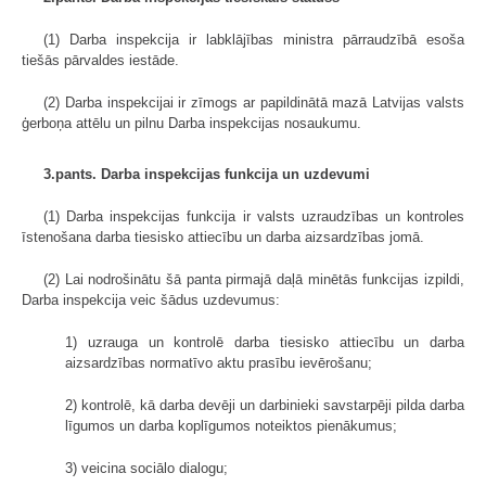
(1) Darba inspekcija ir labklājības ministra pārraudzībā esoša
tiešās pārvaldes iestāde.
(2) Darba inspekcijai ir zīmogs ar papildinātā mazā Latvijas valsts
ģerboņa attēlu un pilnu Darba inspekcijas nosaukumu.
3.pants. Darba inspekcijas funkcija un uzdevumi
(1) Darba inspekcijas funkcija ir valsts uzraudzības un kontroles
īstenošana darba tiesisko attiecību un darba aizsardzības jomā.
(2) Lai nodrošinātu šā panta pirmajā daļā minētās funkcijas izpildi,
Darba inspekcija veic šādus uzdevumus:
1) uzrauga un kontrolē darba tiesisko attiecību un darba
aizsardzības normatīvo aktu prasību ievērošanu;
2) kontrolē, kā darba devēji un darbinieki savstarpēji pilda darba
līgumos un darba koplīgumos noteiktos pienākumus;
3) veicina sociālo dialogu;