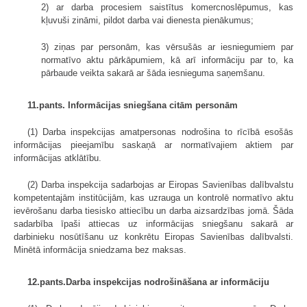
2) ar darba procesiem saistītus komercnoslēpumus, kas
kļuvuši zināmi, pildot darba vai dienesta pienākumus;
3) ziņas par personām, kas vērsušās ar iesniegumiem par
normatīvo aktu pārkāpumiem, kā arī informāciju par to, ka
pārbaude veikta sakarā ar šāda iesnieguma saņemšanu.
11.pants. Informācijas sniegšana citām personām
(1) Darba inspekcijas amatpersonas nodrošina to rīcībā esošās
informācijas pieejamību saskaņā ar normatīvajiem aktiem par
informācijas atklātību.
(2) Darba inspekcija sadarbojas ar Eiropas Savienības dalībvalstu
kompetentajām institūcijām, kas uzrauga un kontrolē normatīvo aktu
ievērošanu darba tiesisko attiecību un darba aizsardzības jomā. Šāda
sadarbība īpaši attiecas uz informācijas sniegšanu sakarā ar
darbinieku nosūtīšanu uz konkrētu Eiropas Savienības dalībvalsti.
Minētā informācija sniedzama bez maksas.
12.pants.Darba inspekcijas nodrošināšana ar informāciju