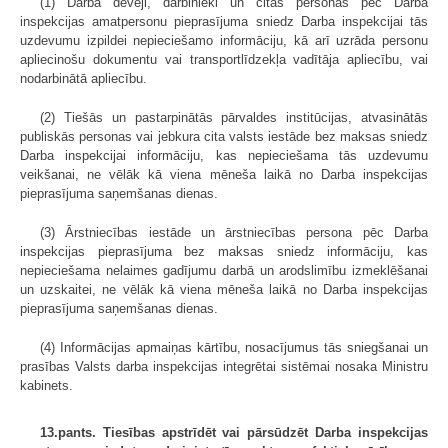
(1) Darba devēji, darbinieki un citas personas pēc Darba
inspekcijas amatpersonu pieprasījuma sniedz Darba inspekcijai tās
uzdevumu izpildei nepieciešamo informāciju, kā arī uzrāda personu
apliecinošu dokumentu vai transportlīdzekļa vadītāja apliecību, vai
nodarbinātā apliecību.
(2) Tiešās un pastarpinātās pārvaldes institūcijas, atvasinātās
publiskās personas vai jebkura cita valsts iestāde bez maksas sniedz
Darba inspekcijai informāciju, kas nepieciešama tās uzdevumu
veikšanai, ne vēlāk kā viena mēneša laikā no Darba inspekcijas
pieprasījuma saņemšanas dienas.
(3) Ārstniecības iestāde un ārstniecības persona pēc Darba
inspekcijas pieprasījuma bez maksas sniedz informāciju, kas
nepieciešama nelaimes gadījumu darbā un arodslimību izmeklēšanai
un uzskaitei, ne vēlāk kā viena mēneša laikā no Darba inspekcijas
pieprasījuma saņemšanas dienas.
(4) Informācijas apmaiņas kārtību, nosacījumus tās sniegšanai un
prasības Valsts darba inspekcijas integrētai sistēmai nosaka Ministru
kabinets.
13.pants. Tiesības apstrīdēt vai pārsūdzēt Darba inspekcijas