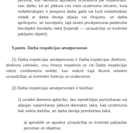
persona, kas faktiskos apstākļos uzskatāma par nodarbināto,
veic darbu, kā arī jebkura cita vieta uzņēmuma ietvaros, kura
nodarbinātajam ir pieejama darba gaitā vai kurā nodarbinātais
strādā ar darba devēja atļauju vai rīkojumu, un darba
aprīkojums, arī būvobjekti, tajā skaitā privātpersonai piederošie
būvobjekti būvdarbu laikā (turpmāk — uzraudzībai un kontrolei
pakļautie objekti).
5.pants. Darba inspekcijas amatpersonas
(1) Darba inspekcijas amatpersonas ir Darba inspekcijas direktors,
direktora vietnieks, visu līmeņu inspektori un citi Darba inspekcijas
valsts civildienesta ierēdņi, kas realizē šajā likumā noteikto
uzraudzības un kontroles funkciju un uzdevumus.
(2) Darba inspekcijas amatpersonām ir tiesības:
1) uzrādot dienesta apliecību, bez iepriekšējas paziņošanas vai
atļaujas saņemšanas jebkurā diennakts laikā, kad uzņēmumā
tiek veikta darbība, arī darba devēja prombūtnes laikā:
a) apmeklēt un apsekot uzraudzībai un kontrolei pakļautās
personas un objektus,