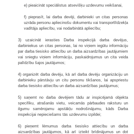
e) pieaicināt speciālistus atsevišķu uzdevumu veikšanai,
f) pieprasīt, lai darba devēji, darbinieki un citas personas
uzrāda personu apliecinošu dokumentu vai transportlīdzekļa
vadītāja apliecību, vai nodarbinātā apliecību;
3) uzaicināt ierasties Darba inspekcijā darba devējus,
darbiniekus un citas personas, lai no viņiem iegūtu informāciju
par darba tiesisko attiecību un darba aizsardzības jautājumiem
vai sniegtu viņiem informāciju, paskaidrojumus un cita veida
palīdzību šajos jautājumos;
4) organizēt darba devēju, kā arī darba devēju organizāciju un
darbinieku pārstāvju un citu personu tikšanos, lai apspriestu
darba tiesisko attiecību un darba aizsardzības jautājumus;
5) saņemt no darba devējiem tādu ar inspicējamā objekta
specifiku, atrašanās vietu, veicamās pārbaudes raksturu un
ilgumu samērojamu apstākļu nodrošinājumu, kāds Darba
inspekcijai nepieciešams tās uzdevumu izpildei;
6) pieņemt lēmumus darba tiesisko attiecību un darba
aizsardzības jautājumos, kā arī izteikt brīdinājumus un dot