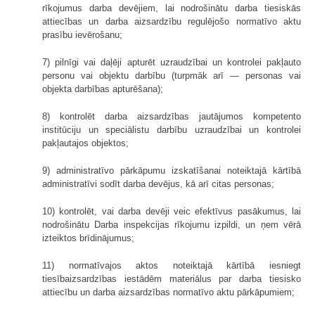
rīkojumus darba devējiem, lai nodrošinātu darba tiesiskās
attiecības un darba aizsardzību regulējošo normatīvo aktu
prasību ievērošanu;
7) pilnīgi vai daļēji apturēt uzraudzībai un kontrolei pakļauto
personu vai objektu darbību (turpmāk arī — personas vai
objekta darbības apturēšana);
8) kontrolēt darba aizsardzības jautājumos kompetento
institūciju un speciālistu darbību uzraudzībai un kontrolei
pakļautajos objektos;
9) administratīvo pārkāpumu izskatīšanai noteiktajā kārtībā
administratīvi sodīt darba devējus, kā arī citas personas;
10) kontrolēt, vai darba devēji veic efektīvus pasākumus, lai
nodrošinātu Darba inspekcijas rīkojumu izpildi, un ņem vērā
izteiktos brīdinājumus;
11) normatīvajos aktos noteiktajā kārtībā iesniegt
tiesībaizsardzības iestādēm materiālus par darba tiesisko
attiecību un darba aizsardzības normatīvo aktu pārkāpumiem;