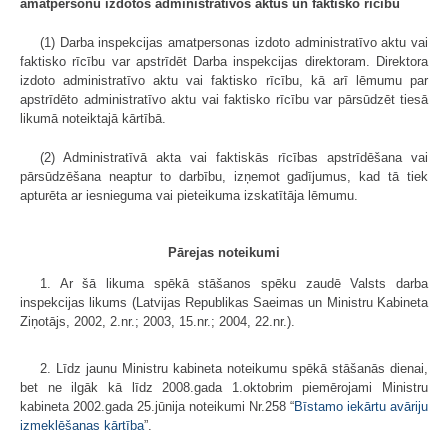
amatpersonu izdotos administratīvos aktus un faktisko rīcību
(1) Darba inspekcijas amatpersonas izdoto administratīvo aktu vai
faktisko rīcību var apstrīdēt Darba inspekcijas direktoram. Direktora
izdoto administratīvo aktu vai faktisko rīcību, kā arī lēmumu par
apstrīdēto administratīvo aktu vai faktisko rīcību var pārsūdzēt tiesā
likumā noteiktajā kārtībā.
(2) Administratīvā akta vai faktiskās rīcības apstrīdēšana vai
pārsūdzēšana neaptur to darbību, izņemot gadījumus, kad tā tiek
apturēta ar iesnieguma vai pieteikuma izskatītāja lēmumu.
Pārejas noteikumi
1. Ar šā likuma spēkā stāšanos spēku zaudē Valsts darba
inspekcijas likums (Latvijas Republikas Saeimas un Ministru Kabineta
Ziņotājs, 2002, 2.nr.; 2003, 15.nr.; 2004, 22.nr.).
2. Līdz jaunu Ministru kabineta noteikumu spēkā stāšanās dienai,
bet ne ilgāk kā līdz 2008.gada 1.oktobrim piemērojami Ministru
kabineta 2002.gada 25.jūnija noteikumi Nr.258 “
Bīstamo iekārtu avāriju
izmeklēšanas kārtība
”.