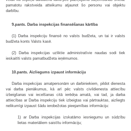
pamatotu rakstveida atteikumu atjaunot šo personu vai objektu
darbību.
9.pants. Darba inspekcijas finansēšanas kārtība
(1) Darba inspekciju finansē no valsts budžeta, un tai ir valsts
budžeta konts Valsts kasē.
(2) Darba inspekcijas uzliktie administratīvie naudas sodi tiek
ieskaitīti valsts pamatbudžeta ieņēmumos.
10.pants. Aizliegums izpaust informāciju
Darba inspekcijas amatpersonām un darbiniekiem, pildot dienesta
vai darba pienākumus, kā arī pēc valsts civildienesta attiecību
izbeigšanas vai iecelšanas citā ierēdņa amatā, vai tad, ja darba
attiecības ar Darba inspekciju tiek izbeigtas vai pārtrauktas, aizliegts
nelikumīgi izpaust šādu ierobežotas pieejamības informāciju:
1) ar Darba inspekcijas izskatāmo iesniegumu un sūdzību
lietas materiāliem saistītu informāciju;