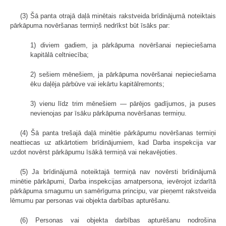
(3) Šā panta otrajā daļā minētais rakstveida brīdinājumā noteiktais
pārkāpuma novēršanas termiņš nedrīkst būt īsāks par:
1) diviem gadiem, ja pārkāpuma novēršanai nepieciešama
kapitālā celtniecība;
2) sešiem mēnešiem, ja pārkāpuma novēršanai nepieciešama
ēku daļēja pārbūve vai iekārtu kapitālremonts;
3) vienu līdz trim mēnešiem — pārējos gadījumos, ja puses
nevienojas par īsāku pārkāpuma novēršanas termiņu.
(4) Šā panta trešajā daļā minētie pārkāpumu novēršanas termiņi
neattiecas uz atkārtotiem brīdinājumiem, kad Darba inspekcija var
uzdot novērst pārkāpumu īsākā termiņā vai nekavējoties.
(5) Ja brīdinājumā noteiktajā termiņā nav novērsti brīdinājumā
minētie pārkāpumi, Darba inspekcijas amatpersona, ievērojot izdarītā
pārkāpuma smagumu un samērīguma principu, var pieņemt rakstveida
lēmumu par personas vai objekta darbības apturēšanu.
(6) Personas vai objekta darbības apturēšanu nodrošina