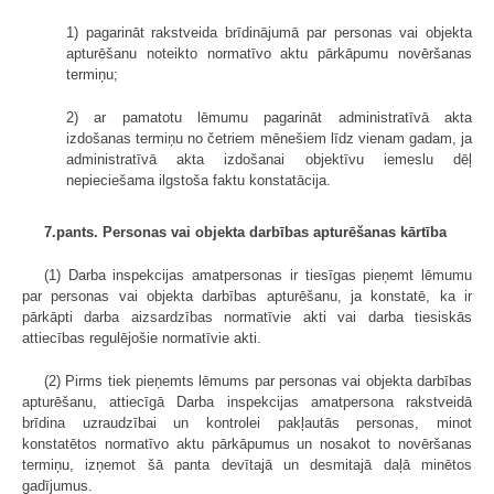
1) pagarināt rakstveida brīdinājumā par personas vai objekta
apturēšanu noteikto normatīvo aktu pārkāpumu novēršanas
termiņu;
2) ar pamatotu lēmumu pagarināt administratīvā akta
izdošanas termiņu no četriem mēnešiem līdz vienam gadam, ja
administratīvā akta izdošanai objektīvu iemeslu dēļ
nepieciešama ilgstoša faktu konstatācija.
7.pants. Personas vai objekta darbības apturēšanas kārtība
(1) Darba inspekcijas amatpersonas ir tiesīgas pieņemt lēmumu
par personas vai objekta darbības apturēšanu, ja konstatē, ka ir
pārkāpti darba aizsardzības normatīvie akti vai darba tiesiskās
attiecības regulējošie normatīvie akti.
(2) Pirms tiek pieņemts lēmums par personas vai objekta darbības
apturēšanu, attiecīgā Darba inspekcijas amatpersona rakstveidā
brīdina uzraudzībai un kontrolei pakļautās personas, minot
konstatētos normatīvo aktu pārkāpumus un nosakot to novēršanas
termiņu, izņemot šā panta devītajā un desmitajā daļā minētos
gadījumus.