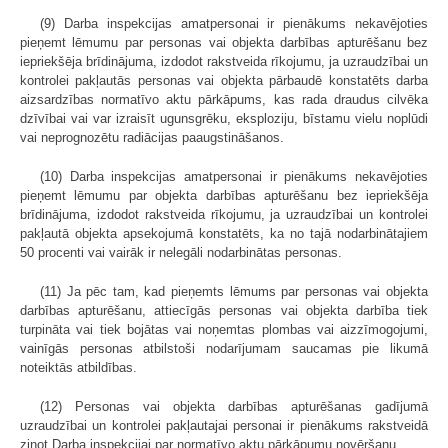
(9) Darba inspekcijas amatpersonai ir pienākums nekavējoties
pieņemt lēmumu par personas vai objekta darbības apturēšanu bez
iepriekšēja brīdinājuma, izdodot rakstveida rīkojumu, ja uzraudzībai un
kontrolei pakļautās personas vai objekta pārbaudē konstatēts darba
aizsardzības normatīvo aktu pārkāpums, kas rada draudus cilvēka
dzīvībai vai var izraisīt ugunsgrēku, eksploziju, bīstamu vielu noplūdi
vai neprognozētu radiācijas paaugstināšanos.
(10) Darba inspekcijas amatpersonai ir pienākums nekavējoties
pieņemt lēmumu par objekta darbības apturēšanu bez iepriekšēja
brīdinājuma, izdodot rakstveida rīkojumu, ja uzraudzībai un kontrolei
pakļautā objekta apsekojumā konstatēts, ka no tajā nodarbinātajiem
50 procenti vai vairāk ir nelegāli nodarbinātas personas.
(11) Ja pēc tam, kad pieņemts lēmums par personas vai objekta
darbības apturēšanu, attiecīgās personas vai objekta darbība tiek
turpināta vai tiek bojātas vai noņemtas plombas vai aizzīmogojumi,
vainīgās personas atbilstoši nodarījumam sau­camas pie likumā
noteiktās atbildības.
(12) Personas vai objekta darbības apturēšanas gadījumā
uzraudzībai un kontrolei pakļautajai personai ir pienākums rakstveidā
ziņot Darba inspekcijai par normatīvo aktu pārkāpumu novēršanu.