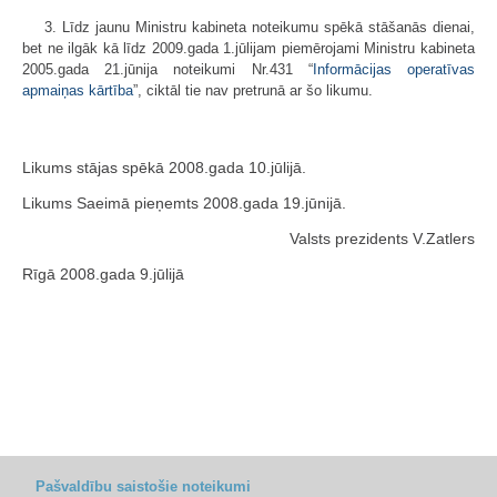
3. Līdz jaunu Ministru kabineta noteikumu spēkā stāšanās dienai,
bet ne ilgāk kā līdz 2009.gada 1.jūlijam piemērojami Ministru kabineta
2005.gada 21.jūnija noteikumi Nr.431 “
Informācijas operatīvas
apmaiņas kārtība
”, ciktāl tie nav pretrunā ar šo likumu.
Likums stājas spēkā 2008.gada 10.jūlijā.
Likums Saeimā pieņemts 2008.gada 19.jūnijā.
Valsts prezidents V.Zatlers
Rīgā 2008.gada 9.jūlijā
Pašvaldību saistošie noteikumi