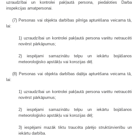
uzraudzībai un kontrolei pakļautā persona, piedaloties Darba
inspekcijas amatpersonai.
(7) Personas vai objekta darbības pilnīga apturēšana veicama tā,
lai:
1) uzraudzībai un kontrolei pakļautā persona varētu netraucēti
novērst pārkāpumus;
2) iespējami samazinātu telpu un iekārtu bojāšanos
meteoroloģisko apstākļu vai korozijas dēļ.
(8) Personas vai objekta darbības daļēja apturēšana veicama tā,
lai:
1) uzraudzībai un kontrolei pakļautā persona varētu netraucēti
novērst pārkāpumus;
2) iespējami samazinātu telpu un iekārtu bojāšanos
meteoroloģisko apstākļu vai korozijas dēļ;
3) iespējami mazāk tiktu traucēta pārējo struktūrvienību un
iekārtu darbība.