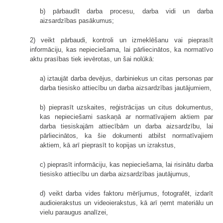
b) pārbaudīt darba procesu, darba vidi un darba
aizsardzības pasākumus;
2) veikt pārbaudi, kontroli un izmeklēšanu vai pieprasīt
informāciju, kas nepieciešama, lai pārliecinātos, ka normatīvo
aktu prasības tiek ievērotas, un šai nolūkā:
a) iztaujāt darba devējus, darbiniekus un citas personas par
darba tiesisko attiecību un darba aizsardzības jautājumiem,
b) pieprasīt uzskaites, reģistrācijas un citus dokumentus,
kas nepieciešami saskaņā ar normatīvajiem aktiem par
darba tiesiskajām attiecībām un darba aizsardzību, lai
pārliecinātos, ka šie dokumenti atbilst normatīvajiem
aktiem, kā arī pieprasīt to kopijas un izrakstus,
c) pieprasīt informāciju, kas nepieciešama, lai risinātu darba
tiesisko attiecību un darba aizsardzības jautājumus,
d) veikt darba vides faktoru mērījumus, fotografēt, izdarīt
audioierakstus un videoierakstus, kā arī ņemt materiālu un
vielu paraugus analīzei,