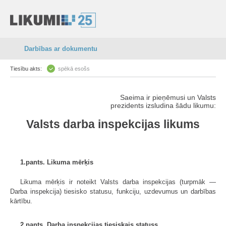
Darbības ar dokumentu
Tiesību akts:
spēkā esošs
Saeima ir pieņēmusi un Valsts
prezidents izsludina šādu likumu:
Valsts darba inspekcijas likums
1.pants. Likuma mērķis
Likuma mērķis ir noteikt Valsts darba inspekcijas (turpmāk —
Darba inspekcija) tiesisko statusu, funkciju, uzdevumus un darbības
kārtību.
2.pants. Darba inspekcijas tiesiskais statuss