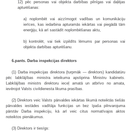
12) pēc personas vai objekta darbības pilnīgas vai daļējas
apturēšanas:
a) noplombēt vai aizzīmogot vadības un komunikāciju
ierīces, kas iedarbina apturamās iekārtas vai piegādā tām
enerģiju, kā arī sastādīt noplombēšanas aktu,
b) kontrolēt, vai tiek izpildīts lēmums par personas vai
objekta darbības apturēšanu.
6.pants. Darba inspekcijas direktors
(1) Darba inspekcijas direktora (turpmāk — direktors) kandidatūru
pēc labklājības ministra ieteikuma apstiprina Ministru kabinets.
Labklājības ministrs direktoru ieceļ amatā un atbrīvo no amata,
ievērojot Valsts civildienesta likuma prasības.
(2) Direktors veic Valsts pārvaldes iekārtas likumā noteiktās tiešās
pārvaldes iestādes vadītāja funkcijas un bez īpaša pilnvarojuma
pārstāv Darba inspekciju, kā arī veic citus normatīvajos aktos
noteiktos pienākumus.
(3) Direktors ir tiesīgs: