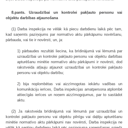
8.pants. Uzraudzībai un kontrolei pakļauto personu vai
objektu darbības atjaunošana
(1) Darba inspekcija ne vēlāk kā piecu darbdienu laikā pēc tam,
kad saņemts paziņojums par normatīvo aktu pārkāpumu novēršanu,
pārbauda, vai tie ir novērsti, un, ja:
1) pārbaudes rezultāti liecina, ka brīdinājumā vai lēmumā par
uzraudzībai un kontrolei pakļauto personu vai objektu darbības
apturēšanu minētie normatīvo aktu pārkāpumi ir novērsti, dod
rakstveida atļauju atjaunot uzraudzībai un kontrolei pakļauto
personu vai objektu darbību;
2) bija noplombētas vai aizzīmogotas iekārtu vadības un
komunikāciju ierīces, Darba inspekcijas amatpersona atplombē
attiecīgās ierīces un noņem aizzīmogojumus, par to sastādot
aktu.
(2) Ja rakstveida brīdinājumā vai lēmumā par uzraudzībai un
kontrolei pakļauto personu vai objektu pilnīgu vai daļēju apturēšanu
minētie normatīvo aktu pārkāpumi nav novērsti, Darba inspekcija ne
vēlāk kā septiņu darbdienu laikā pēc paziņojuma saņemšanas sniedz