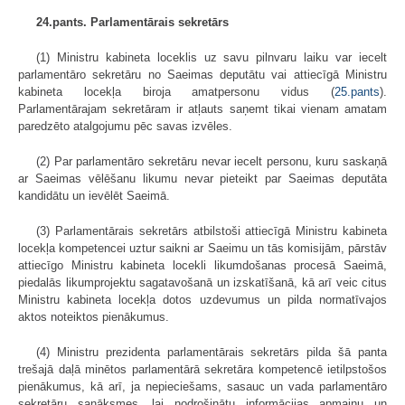
24.pants. Parlamentārais sekretārs
(1) Ministru kabineta loceklis uz savu pilnvaru laiku var iecelt
parlamentāro sekretāru no Saeimas deputātu vai attiecīgā Ministru
kabineta locekļa biroja amatpersonu vidus (
25.pants
).
Parlamentārajam sekretāram ir atļauts saņemt tikai vienam amatam
paredzēto atalgojumu pēc savas izvēles.
(2) Par parlamentāro sekretāru nevar iecelt personu, kuru saskaņā
ar Saeimas vēlēšanu likumu nevar pieteikt par Saeimas deputāta
kandidātu un ievēlēt Saeimā.
(3) Parlamentārais sekretārs atbilstoši attiecīgā Ministru kabineta
locekļa kompetencei uztur saikni ar Saeimu un tās komisijām, pārstāv
attiecīgo Ministru kabineta locekli likumdošanas procesā Saeimā,
piedalās likumprojektu sagatavošanā un izskatīšanā, kā arī veic citus
Ministru kabineta locekļa dotos uzdevumus un pilda normatīvajos
aktos noteiktos pienākumus.
(4) Ministru prezidenta parlamentārais sekretārs pilda šā panta
trešajā daļā minētos parlamentārā sekretāra kompetencē ietilpstošos
pienākumus, kā arī, ja nepieciešams, sasauc un vada parlamentāro
sekretāru sanāksmes, lai nodrošinātu informācijas apmaiņu un