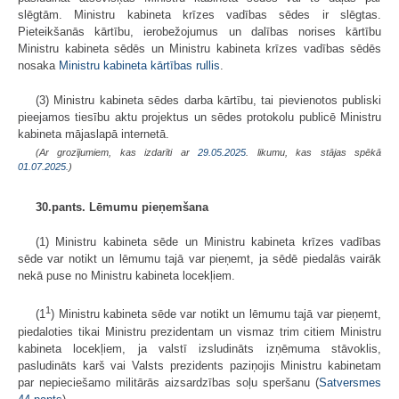
slēgtām. Ministru kabineta krīzes vadības sēdes ir slēgtas.
Pieteikšanās kārtību, ierobežojumus un dalības norises kārtību
Ministru kabineta sēdēs un Ministru kabineta krīzes vadības sēdēs
nosaka
Ministru kabineta kārtības rullis
.
(3) Ministru kabineta sēdes darba kārtību, tai pievienotos publiski
pieejamos tiesību aktu projektus un sēdes protokolu publicē Ministru
kabineta mājaslapā internetā.
(Ar grozījumiem, kas izdarīti ar
29.05.2025
. likumu, kas stājas spēkā
01.07.2025.
)
30.pants. Lēmumu pieņemšana
(1) Ministru kabineta sēde un Ministru kabineta krīzes vadības
sēde var notikt un lēmumu tajā var pieņemt, ja sēdē piedalās vairāk
nekā puse no Ministru kabineta locekļiem.
1
(1
) Ministru kabineta sēde var notikt un lēmumu tajā var pieņemt,
piedaloties tikai Ministru prezidentam un vismaz trim citiem Ministru
kabineta locekļiem, ja valstī izsludināts izņēmuma stāvoklis,
pasludināts karš vai Valsts prezidents paziņojis Ministru kabinetam
par nepieciešamo militārās aizsardzības soļu speršanu (
Satversmes