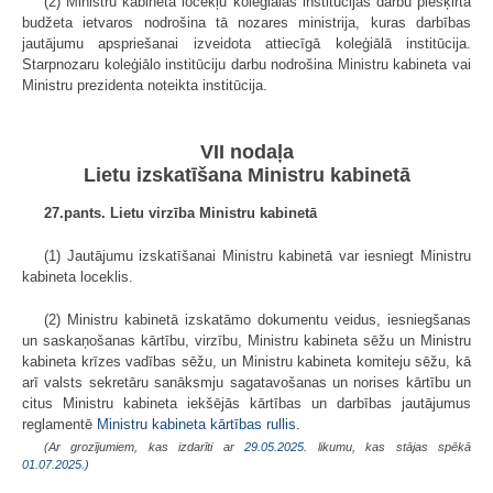
(2) Ministru kabineta locekļu koleģiālās institūcijas darbu piešķirtā
budžeta ietvaros nodrošina tā nozares ministrija, kuras darbības
jautājumu apspriešanai izveidota attiecīgā koleģiālā institūcija.
Starpnozaru koleģiālo institūciju darbu nodrošina Ministru kabineta vai
Ministru prezidenta noteikta institūcija.
VII nodaļa
Lietu izskatīšana Ministru kabinetā
27.pants. Lietu virzība Ministru kabinetā
(1) Jautājumu izskatīšanai Ministru kabinetā var iesniegt Ministru
kabineta loceklis.
(2) Ministru kabinetā izskatāmo dokumentu veidus, iesniegšanas
un saskaņošanas kārtību, virzību, Ministru kabineta sēžu un Ministru
kabineta krīzes vadības sēžu, un Ministru kabineta komiteju sēžu, kā
arī valsts sekretāru sanāksmju sagatavošanas un norises kārtību un
citus Ministru kabineta iekšējās kārtības un darbības jautājumus
reglamentē
Ministru kabineta kārtības rullis
.
(Ar grozījumiem, kas izdarīti ar
29.05.2025
. likumu, kas stājas spēkā
01.07.2025.
)