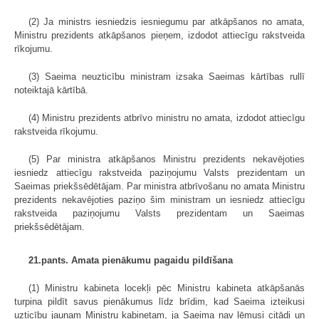
(2) Ja ministrs iesniedzis iesniegumu par atkāpšanos no amata,
Ministru prezidents atkāpšanos pieņem, izdodot attiecīgu rakstveida
rīkojumu.
(3) Saeima neuzticību ministram izsaka Saeimas kārtības rullī
noteiktajā kārtībā.
(4) Ministru prezidents atbrīvo ministru no amata, izdodot attiecīgu
rakstveida rīkojumu.
(5) Par ministra atkāpšanos Ministru prezidents nekavējoties
iesniedz attiecīgu rakstveida paziņojumu Valsts prezidentam un
Saeimas priekšsēdētājam. Par ministra atbrīvošanu no amata Ministru
prezidents nekavējoties paziņo šim ministram un iesniedz attiecīgu
rakstveida paziņojumu Valsts prezidentam un Saeimas
priekšsēdētājam.
21.pants. Amata pienākumu pagaidu pildīšana
(1) Ministru kabineta locekļi pēc Ministru kabineta atkāpšanās
turpina pildīt savus pienākumus līdz brīdim, kad Saeima izteikusi
uzticību jaunam Ministru kabinetam, ja Saeima nav lēmusi citādi un