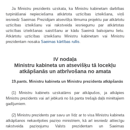
Ja Ministru prezidents uzskata, ka Ministru kabinetam darbības
turpināšanai nepieciešama atkārtota uzticības izteikšana, viņš
iesniedz Saeimas Prezidijam atsevišķa lēmuma projektu par atkārtotu
uzticības izteikšanu vai rakstveida iesniegumu par atkārtotas
uzticības izteikšanas saistīšanu ar kādu Saeimā balsojamu lietu.
Atkārtotu uzticības izteikšanu Ministru kabinetam vai Ministru
prezidentam nosaka
Saeimas kārtības rullis
.
IV nodaļa
Ministru kabineta un atsevišķu tā locekļu
atkāpšanās un atbrīvošana no amata
19.pants. Ministru kabineta un Ministru prezidenta atkāpšanās
(1) Ministru kabinets uzskatāms par atkāpušos, ja atkāpies
Ministru prezidents vai arī jebkurā no šā panta trešajā daļā minētajiem
gadījumiem.
(2) Ministru prezidents par savu un līdz ar to visa Ministru kabineta
atkāpšanos nekavējoties paziņo ministriem, kā arī iesniedz attiecīgu
rakstveida paziņojumu Valsts prezidentam un Saeimas