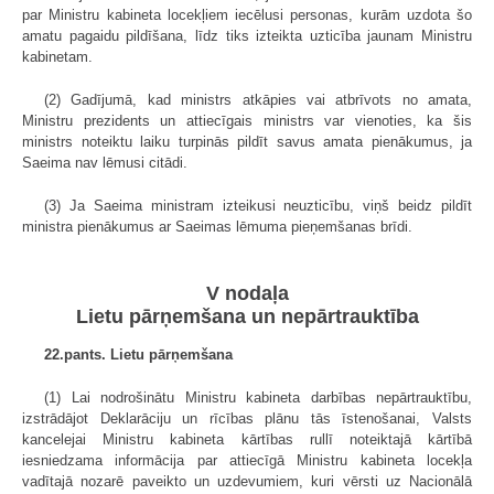
par Ministru kabineta locekļiem iecēlusi personas, kurām uzdota šo
amatu pagaidu pildīšana, līdz tiks izteikta uzticība jaunam Ministru
kabinetam.
(2) Gadījumā, kad ministrs atkāpies vai atbrīvots no amata,
Ministru prezidents un attiecīgais ministrs var vienoties, ka šis
ministrs noteiktu laiku turpinās pildīt savus amata pienākumus, ja
Saeima nav lēmusi citādi.
(3) Ja Saeima ministram izteikusi neuzticību, viņš beidz pildīt
ministra pienākumus ar Saeimas lēmuma pieņemšanas brīdi.
V nodaļa
Lietu pārņemšana un nepārtrauktība
22.pants. Lietu pārņemšana
(1) Lai nodrošinātu Ministru kabineta darbības nepārtrauktību,
izstrādājot Deklarāciju un rīcības plānu tās īstenošanai, Valsts
kancelejai Ministru kabineta kārtības rullī noteiktajā kārtībā
iesniedzama informācija par attiecīgā Ministru kabineta locekļa
vadītajā nozarē paveikto un uzdevumiem, kuri vērsti uz Nacionālā