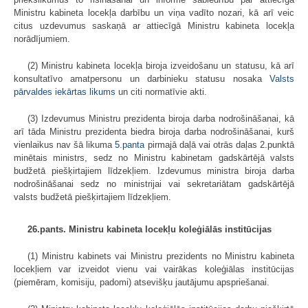
Ministru kabineta locekļa darbību un viņa vadīto nozari, kā arī veic
citus uzdevumus saskaņā ar attiecīgā Ministru kabineta locekļa
norādījumiem.
(2) Ministru kabineta locekļa biroja izveidošanu un statusu, kā arī
konsultatīvo amatpersonu un darbinieku statusu nosaka
Valsts
pārvaldes iekārtas likums
un citi normatīvie akti.
(3) Izdevumus Ministru prezidenta biroja darba nodrošināšanai, kā
arī tāda Ministru prezidenta biedra biroja darba nodrošināšanai, kurš
vienlaikus nav šā likuma
5.panta
pirmajā daļā vai otrās daļas 2.punktā
minētais ministrs, sedz no Ministru kabinetam gadskārtējā valsts
budžetā piešķirtajiem līdzekļiem. Izdevumus ministra biroja darba
nodrošināšanai sedz no ministrijai vai sekretariātam gadskārtējā
valsts budžetā piešķirtajiem līdzekļiem.
26.pants. Ministru kabineta locekļu koleģiālās institūcijas
(1) Ministru kabinets vai Ministru prezidents no Ministru kabineta
locekļiem var izveidot vienu vai vairākas koleģiālas institūcijas
(piemēram, komisiju, padomi) atsevišķu jautājumu apspriešanai.