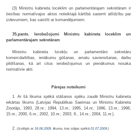
(3) Ministru kabineta loceklim un parlamentārajam sekretāram ir
tiesības normatīvajos aktos noteiktajā kārtībā saņemt atlīdzību par
izdevumiem, kas saistīti ar komandējumiem.
35.pants. Ierobežojumi Ministru kabineta loceklim un
parlamentārajam sekretāram
Ministru kabineta locekļu un parlamentāro sekretāru
komercdarbības, ienākumu gūšanas, amatu savienošanas, darbu
pildīšanas, kā arī citus ierobežojumus un pienākumus nosaka
normatīvie akti.
Pārejas noteikumi
1. Ar šā likuma spēkā stāšanos spēku zaudē Ministru kabineta
iekārtas likums (Latvijas Republikas Saeimas un Ministru Kabineta
Ziņotājs, 1993, 28.nr.; 1994, 13.nr.; 1995, 14.nr.; 1996, 13.nr.; 1998,
15.nr.; 2000, 6.nr.; 2002, 10.nr.; 2003, 9., 14.nr.; 2004, 11.nr.).
2.
(Izslēgts ar
16.06.2009
. likumu, kas stājas spēkā
01.07.2009.
)