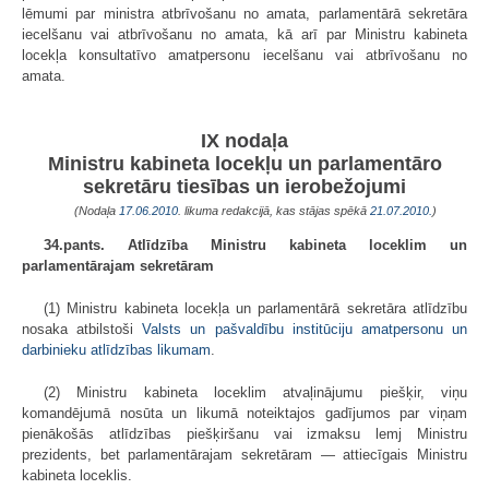
lēmumi par ministra atbrīvošanu no amata, parlamentārā sekretāra
iecelšanu vai atbrīvošanu no amata, kā arī par Ministru kabineta
locekļa konsultatīvo amatpersonu iecelšanu vai atbrīvošanu no
amata.
IX nodaļa
Ministru kabineta locekļu un parlamentāro
sekretāru tiesības un ierobežojumi
(Nodaļa
17.06.2010
. likuma redakcijā, kas stājas spēkā
21.07.2010.
)
34.pants. Atlīdzība Ministru kabineta loceklim un
parlamentārajam sekretāram
(1) Ministru kabineta locekļa un parlamentārā sekretāra atlīdzību
nosaka atbilstoši
Valsts un pašvaldību institūciju amatpersonu un
darbinieku atlīdzības likumam
.
(2) Ministru kabineta loceklim atvaļinājumu piešķir, viņu
komandējumā nosūta un likumā noteiktajos gadījumos par viņam
pienākošās atlīdzības piešķiršanu vai izmaksu lemj Ministru
prezidents, bet parlamentārajam sekretāram — attiecīgais Ministru
kabineta loceklis.