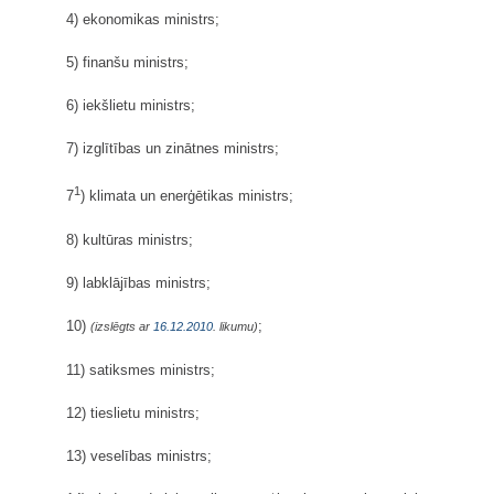
4) ekonomikas ministrs;
5) finanšu ministrs;
6) iekšlietu ministrs;
7) izglītības un zinātnes ministrs;
1
7
) klimata un enerģētikas ministrs;
8) kultūras ministrs;
9) labklājības ministrs;
10)
;
(izslēgts ar
16.12.2010
. likumu)
11) satiksmes ministrs;
12) tieslietu ministrs;
13) veselības ministrs;