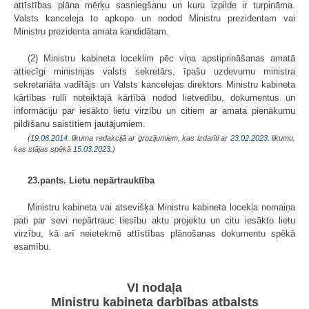
attīstības plāna mērķu sasniegšanu un kuru izpilde ir turpināma.
Valsts kanceleja to apkopo un nodod Ministru prezidentam vai
Ministru prezidenta amata kandidātam.
(2) Ministru kabineta loceklim pēc viņa apstiprināšanas amatā
attiecīgi ministrijas valsts sekretārs, īpašu uzdevumu ministra
sekretariāta vadītājs un Valsts kancelejas direktors Ministru kabineta
kārtības rullī noteiktajā kārtībā nodod lietvedību, dokumentus un
informāciju par iesākto lietu virzību un citiem ar amata pienākumu
pildīšanu saistītiem jautājumiem.
(
19.06.2014
. likuma redakcijā ar grozījumiem, kas izdarīti ar
23.02.2023
. likumu,
kas stājas spēkā
15.03.2023.
)
23.pants. Lietu nepārtrauktība
Ministru kabineta vai atsevišķa Ministru kabineta locekļa nomaiņa
pati par sevi nepārtrauc tiesību aktu projektu un citu iesākto lietu
virzību, kā arī neietekmē attīstības plānošanas dokumentu spēkā
esamību.
VI nodaļa
Ministru kabineta darbības atbalsts