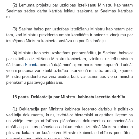
(2) Lēmuma projektu par uzticības izteikšanu Ministru kabinetam
Saeimas sēdes darba kārtībā iekļauj saskaņā ar Saeimas kārtības
rulli.
(3) Saeima balso par uzticības izteikšanu Ministru kabinetam pēc
tam, kad Ministru prezidenta amata kandidāts ir sniedzis ziņojumu par
iespējamo Ministru kabineta sastāvu un par Deklarāciju.
(4) Ministru kabinets uzskatāms par sastādītu, ja Saeima, balsojot
par uzticības izteikšanu Ministru kabinetam, izteikusi uzticību visiem
šā likuma
5.panta
pirmajā daļā minētajiem ministriem kopumā. Turklāt
vienai personai var izteikt uzticību tikai vienā ministra amatā, izņemot
Ministru prezidentu vai viņa biedru, kurš var uzņemties viena ministra
pienākumu pastāvīgu pildīšanu.
15.pants. Deklarācija par Ministru kabineta iecerēto darbību
(1) Deklarācija par Ministru kabineta iecerēto darbību ir politisko
vadlīniju dokuments, kuru, izvērtējot hierarhiski augstākos ilgtermiņa
un vidēja termiņa attīstības plānošanas dokumentus un nacionālās
drošības politikas plānošanas dokumentus, izstrādā Ministru kabineta
pilnvaru laikam un kurā ietver Ministru kabineta darbības prioritātes,
sasniedzamos mērķus un rezultātus.