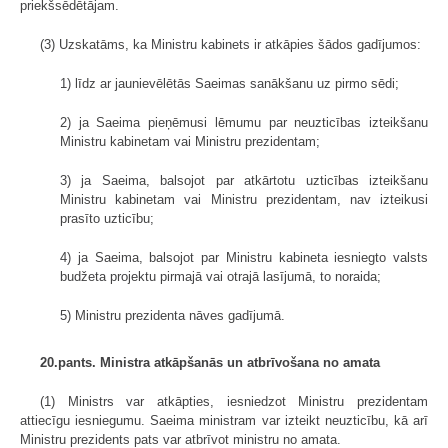
priekšsēdētājam.
(3) Uzskatāms, ka Ministru kabinets ir atkāpies šādos gadījumos:
1) līdz ar jaunievēlētās Saeimas sanākšanu uz pirmo sēdi;
2) ja Saeima pieņēmusi lēmumu par neuzticības izteikšanu
Ministru kabinetam vai Ministru prezidentam;
3) ja Saeima, balsojot par atkārtotu uzticības izteikšanu
Ministru kabinetam vai Ministru prezidentam, nav izteikusi
prasīto uzticību;
4) ja Saeima, balsojot par Ministru kabineta iesniegto valsts
budžeta projektu pirmajā vai otrajā lasījumā, to noraida;
5) Ministru prezidenta nāves gadījumā.
20.pants. Ministra atkāpšanās un atbrīvošana no amata
(1) Ministrs var atkāpties, iesniedzot Ministru prezidentam
attiecīgu iesniegumu. Saeima ministram var izteikt neuzticību, kā arī
Ministru prezidents pats var atbrīvot ministru no amata.