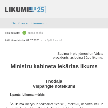
Darbības ar dokumentu
Tiesību akts:
spēkā esošs
Attēlotā redakcija: 01.07.2025. - ... /
Spēkā esošā
Saeima ir pieņēmusi un Valsts
prezidents izsludina šādu likumu:
Ministru kabineta iekārtas likums
I nodaļa
Vispārīgie noteikumi
1.pants. Likuma mērķis
Šā likuma mērķis ir nodrošināt tiesisku, efektīvu, nepārtrauktu un