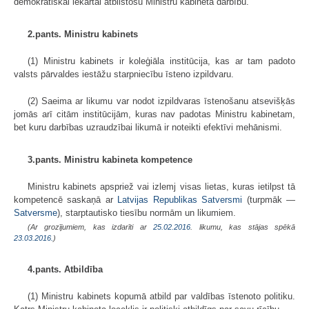
demokrātiskai iekārtai atbilstošu Ministru kabineta darbību.
2.pants. Ministru kabinets
(1) Ministru kabinets ir koleģiāla institūcija, kas ar tam padoto
valsts pārvaldes iestāžu starpniecību īsteno izpildvaru.
(2) Saeima ar likumu var nodot izpildvaras īstenošanu atsevišķās
jomās arī citām institūcijām, kuras nav padotas Ministru kabinetam,
bet kuru darbības uzraudzībai likumā ir noteikti efektīvi mehānismi.
3.pants. Ministru kabineta kompetence
Ministru kabinets apspriež vai izlemj visas lietas, kuras ietilpst tā
kompetencē saskaņā ar
Latvijas Republikas Satversmi
(turpmāk —
Satversme
), starptautisko tiesību normām un likumiem.
(Ar grozījumiem, kas izdarīti ar
25.02.2016
. likumu, kas stājas spēkā
23.03.2016.
)
4.pants. Atbildība
(1) Ministru kabinets kopumā atbild par valdības īstenoto politiku.