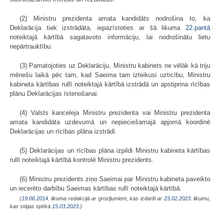
(2) Ministru prezidenta amata kandidāts nodrošina to, ka
Deklarācija tiek izstrādāta, iepazīstoties ar šā likuma
22.pantā
noteiktajā kārtībā sagatavoto informāciju, lai nodrošinātu lietu
nepārtrauktību.
(3) Pamatojoties uz Deklarāciju, Ministru kabinets ne vēlāk kā triju
mēnešu laikā pēc tam, kad Saeima tam izteikusi uzticību, Ministru
kabineta kārtības rullī noteiktajā kārtībā izstrādā un apstiprina rīcības
plānu Deklarācijas īstenošanai.
(4) Valsts kanceleja Ministru prezidenta vai Ministru prezidenta
amata kandidāta uzdevumā un nepieciešamajā apjomā koordinē
Deklarācijas un rīcības plāna izstrādi.
(5) Deklarācijas un rīcības plāna izpildi Ministru kabineta kārtības
rullī noteiktajā kārtībā kontrolē Ministru prezidents.
(6) Ministru prezidents ziņo Saeimai par Ministru kabineta paveikto
un iecerēto darbību Saeimas kārtības rullī noteiktajā kārtībā.
(
19.06.2014
. likuma redakcijā ar grozījumiem, kas izdarīti ar
23.02.2023
. likumu,
kas stājas spēkā
15.03.2023.
)