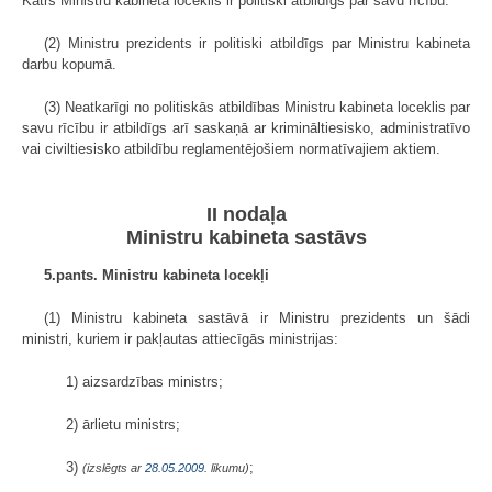
Katrs Ministru kabineta loceklis ir politiski atbildīgs par savu rīcību.
(2) Ministru prezidents ir politiski atbildīgs par Ministru kabineta
darbu kopumā.
(3) Neatkarīgi no politiskās atbildības Ministru kabineta loceklis par
savu rīcību ir atbildīgs arī saskaņā ar krimināltiesisko, administra­tīvo
vai civiltiesisko atbildību reglamentējošiem normatīvajiem aktiem.
II nodaļa
Ministru kabineta sastāvs
5.pants. Ministru kabineta locekļi
(1) Ministru kabineta sastāvā ir Ministru prezidents un šādi
ministri, kuriem ir pakļautas attiecīgās ministrijas:
1) aizsardzības ministrs;
2) ārlietu ministrs;
3)
;
(izslēgts ar
28.05.2009
. likumu)