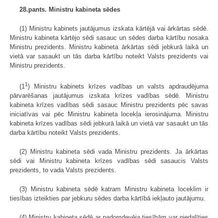
28.pants. Ministru kabineta sēdes
(1) Ministru kabinets jautājumus izskata kārtējā vai ārkārtas sēdē.
Ministru kabineta kārtējo sēdi sasauc un sēdes darba kārtību nosaka
Ministru prezidents. Ministru kabineta ārkārtas sēdi jebkurā laikā un
vietā var sasaukt un tās darba kārtību noteikt Valsts prezidents vai
Ministru prezidents.
1
(1
) Ministru kabinets krīzes vadības un valsts apdraudējuma
pārvarēšanas jautājumus izskata krīzes vadības sēdē. Ministru
kabineta krīzes vadības sēdi sasauc Ministru prezidents pēc savas
iniciatīvas vai pēc Ministru kabineta locekļa ierosinājuma. Ministru
kabineta krīzes vadības sēdi jebkurā laikā un vietā var sasaukt un tās
darba kārtību noteikt Valsts prezidents.
(2) Ministru kabineta sēdi vada Ministru prezidents. Ja ārkārtas
sēdi vai Ministru kabineta krīzes vadības sēdi sasaucis Valsts
prezidents, to vada Valsts prezidents.
(3) Ministru kabineta sēdē katram Ministru kabineta loceklim ir
tiesības izteikties par jebkuru sēdes darba kārtībā iekļauto jautājumu.
(4) Ministru kabineta sēdē ar padomdevēja tiesībām var piedalīties