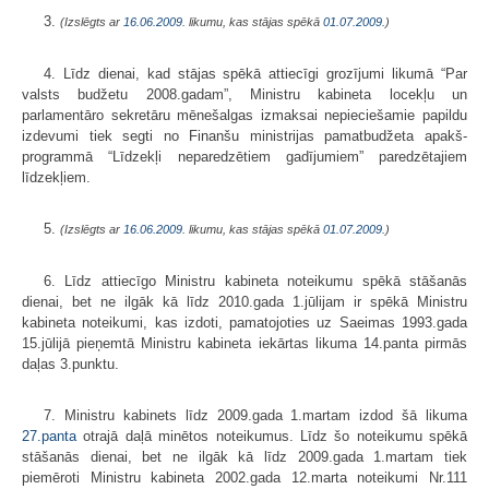
3.
(Izslēgts ar
16.06.2009
. likumu, kas stājas spēkā
01.07.2009.
)
4. Līdz dienai, kad stājas spēkā attiecīgi grozījumi likumā “Par
valsts budžetu 2008.gadam”, Ministru kabineta locekļu un
parlamentāro sekretāru mēnešalgas izmaksai nepieciešamie papildu
izdevumi tiek segti no Finanšu ministrijas pamatbudžeta apakš­
programmā “Līdzekļi neparedzētiem gadījumiem” paredzētajiem
līdzekļiem.
5.
(Izslēgts ar
16.06.2009
. likumu, kas stājas spēkā
01.07.2009.
)
6. Līdz attiecīgo Ministru kabineta noteikumu spēkā stāšanās
dienai, bet ne ilgāk kā līdz 2010.gada 1.jūlijam ir spēkā Ministru
kabineta noteikumi, kas izdoti, pamatojoties uz Saeimas 1993.gada
15.jūlijā pieņemtā Ministru kabineta iekārtas likuma 14.panta pirmās
daļas 3.punktu.
7. Ministru kabinets līdz 2009.gada 1.martam izdod šā likuma
27.panta
otrajā daļā minētos noteikumus. Līdz šo noteikumu spēkā
stāšanās dienai, bet ne ilgāk kā līdz 2009.gada 1.martam tiek
piemēroti Ministru kabineta 2002.gada 12.marta noteikumi Nr.111