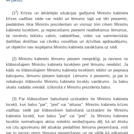
44.pants
).
2
(1
) Krīzes un ārkārtējās situācijas gadījumā Ministru kabineta
krīzes vadības sēde var notikt un lēmums tajā var tikt pieņemts,
piedaloties tikai Ministru prezidentam un vismaz trim citiem Ministru
kabineta locekļiem, ja nepieciešams pieņemt neatliekamus lēmumus,
lai novērstu būtisku valsts, sabiedrības, vides vai saimnieciskās
darbības drošības vai cilvēku veselības un dzīvības apdraudējumu,
un objektīvi nav iespējama Ministru kabineta sanākšana uz sēdi.
(2) Ministru kabinets lēmumu pieņem vienprātīgi, ja neviens no
klātesošajiem Ministru kabineta locekļiem pret lēmumu neiebilst. Ja
kāds no klātesošajiem Ministru kabineta locekļiem iebilst un pieprasa
balsojumu, lēmumu pieņem balsojot. Lēmums ir pieņemts, ja par to
nobalsojis klātesošo Ministru kabineta locekļu vairākums. Ja balsu
skaits sadalās vienādi, izšķirošā ir Ministru prezidenta balss.
(3) Par klātesošiem balsošanā uzskatāmi tie Ministru kabineta
locekļi, kuri balso "par", "pret" vai "atturas". Ministru kabineta krīzes
vadības sēdē par klātesošiem balsošanā uzskatāmi tie Ministru
kabineta locekļi, kuri balso "par" vai "pret". Ja Ministru kabineta
loceklis normatīvajos aktos noteikto ierobežojumu dēļ, kā arī ētisku
vai citu apsvērumu dēļ atsakās piedalīties lēmuma pieņemšanā, viņš
par to paziņo pirms lēmuma pieņemšanas un ne vēlāk kā nākamajā