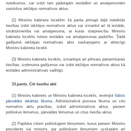
noteikumus, var izdot tam padotajām iestādēm un amatpersonām
saistošus iekšējus normatīvos aktus.
(2) Ministru kabineta loceklim šā panta pirmajā daļā noteiktās
tiesības izdot iekšējus normatīvos aktus var izmantot arī tā iestāde,
struktūrvienība vai amatpersona, ar kuras starpniecību Ministru
kabineta loceklis īsteno iestādes vai amatpersonas padotību. Šādā
gadījumā iekšējais normatīvais akts saskaņojams ar attiecīgo
Ministru kabineta locekli.
(3) Ministru kabineta loceklis, izmantojot arī pilnvaru pārņemšanas
tiesības, izņēmuma gadījumos var izdot iekšējus normatīvos aktus kā
iestādes administratīvais vadītājs.
33.pants. Citi tiesību akti
(1) Ministru kabinets un Ministru kabineta loceklis, ievērojot
Valsts
pārvaldes iekārtas likuma
, Administratīvā procesa likuma un citu
normatīvo aktu prasības, izdod administratīvos aktus, pieņem
politiskus lēmumus, pārvaldes lēmumus un citus tiesību aktus.
(2) Papildus citiem politiskajiem lēmumiem, kurus pieņem Ministru
prezidents vai ministrs, par politiskiem lēmumiem uzskatāmi arī