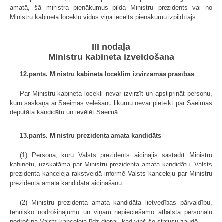
amatā, šā ministra pienākumus pilda Ministru prezidents vai no
Ministru kabineta locekļu vidus viņa iecelts pienākumu izpildītājs.
III nodaļa
Ministru kabineta izveidošana
12.pants. Ministru kabineta loceklim izvirzāmās prasības
Par Ministru kabineta locekli nevar izvirzīt un apstiprināt personu,
kuru saskaņā ar Saeimas vēlēšanu likumu nevar pieteikt par Saeimas
deputāta kandidātu un ievēlēt Saeimā.
13.pants. Ministru prezidenta amata kandidāts
(1) Persona, kuru Valsts prezidents aicinājis sastādīt Ministru
kabinetu, uzskatāma par Ministru prezidenta amata kandidātu. Valsts
prezidenta kanceleja rakstveidā informē Valsts kanceleju par Ministru
prezidenta amata kandidāta aicināšanu.
(2) Ministru prezidenta amata kandidāta lietvedības pārvaldību,
tehnisko nodrošinājumu un viņam nepieciešamo atbalsta personālu
nodrošina Valsts kanceleja līdz dienai, kad viņš šo statusu zaudē.