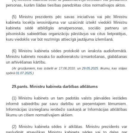
personas, kurām šādas tiesības paredzētas citos normatīvajos aktos.
(5) Ministru prezidents pēc savas iniciatīvas vai pēc Ministru
kabineta locekļa ierosinājuma var uzaicināt izteikt viedokli Ministru
kabineta sēdē atbildīgās amatpersonas, sociālo partneru un
pilsoniskās sabiedrības organizāciju pārstāvjus vai citus lietpratējus,
kuru viedoklis var būt nozīmīgs attiecīgā jautājuma izlemšanā.
(6) Ministru kabineta sēdes protokolē un ieraksta audioformātā.
Ministru kabinets nosaka šo audioierakstu izmantošanas, glabāšanas
un arhivēšanas kārtību.
(Ar grozījumiem, kas izdarīti ar 17.06.2010. un
29.05.2025
. likumu, kas stājas
spēkā
01.07.2025.
)
29.pants. Ministru kabineta darbības atklātums
(1) Ministru kabinets un tam padotās valsts pārvaldes iestādes
informē sabiedrību par savu darbību un pieņemtajiem lēmumiem.
Informācijas izsniegšanu ierobežo saskaņā ar Informācijas atklātības
likumu un citiem normatīvajiem aktiem.
(2) Ministru kabineta sēdes ir atklātas. Ministru prezidents var
pasludināt atsevišķas Ministru kabineta sēdes vai to daļas par