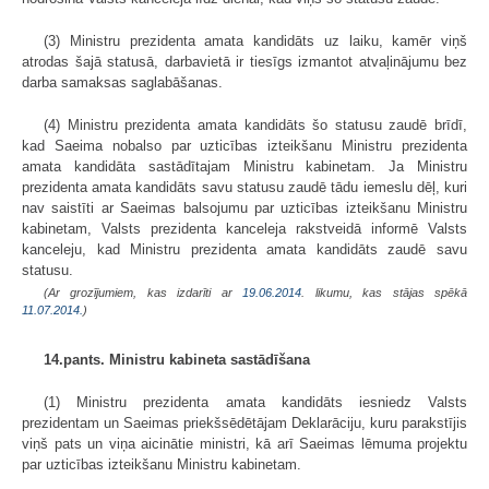
(3) Ministru prezidenta amata kandidāts uz laiku, kamēr viņš
atrodas šajā statusā, darbavietā ir tiesīgs izmantot atvaļinājumu bez
darba samaksas saglabāšanas.
(4) Ministru prezidenta amata kandidāts šo statusu zaudē brīdī,
kad Saeima nobalso par uzticības izteikšanu Ministru prezidenta
amata kandidāta sastādītajam Ministru kabinetam. Ja Ministru
prezidenta amata kandidāts savu statusu zaudē tādu iemeslu dēļ, kuri
nav saistīti ar Saeimas balsojumu par uzticības izteikšanu Ministru
kabinetam, Valsts prezidenta kanceleja rakstveidā informē Valsts
kanceleju, kad Ministru prezidenta amata kandidāts zaudē savu
statusu.
(Ar grozījumiem, kas izdarīti ar
19.06.2014
. likumu, kas stājas spēkā
11.07.2014.
)
14.pants. Ministru kabineta sastādīšana
(1) Ministru prezidenta amata kandidāts iesniedz Valsts
prezidentam un Saeimas priekšsēdētājam Deklarāciju, kuru parakstījis
viņš pats un viņa aicinātie ministri, kā arī Saeimas lēmuma projektu
par uzticības izteikšanu Ministru kabinetam.