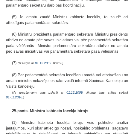
parlamentāro sekretāru darbības koordināciju.
(5) Ja amatu zaudē Ministru kabineta loceklis, to zaudē arī
attiecīgais parlamentārais sekretārs.
(6) Ministru prezidenta parlamentāro sekretāru Ministru prezidents
atbrīvo no amata pēc savas iniciatīvas vai pēc parlamentārā sekretāra
paša vēlēšanās. Ministrs parlamentāro sekretāru atbrīvo no amata
pēc savas iniciatīvas vai parlamentārā sekretāra paša vēlēšanās.
(7)
(Izslēgta ar
01.12.2009
. likumu)
(8) Par parlamentārā sekretāra iecelšanu amatā vai atbrīvošanu no
amata ministrs nekavējoties rakstveidā informē Saeimas Kanceleju un
Valsts kanceleju.
(Ar grozījumiem, kas izdarīti ar
01.12.2009
. likumu, kas stājas spēkā
01.01.2010.
)
25.pants. Ministru kabineta locekļa birojs
(1) Ministru kabineta locekļa birojs veic politisko analīzi
jautājumos, kuri skar attiecīgo nozari, noskaidro problēmas, sagatavo
priekšlikumus to risināšanai un informē sabiedrību par attiecīgā