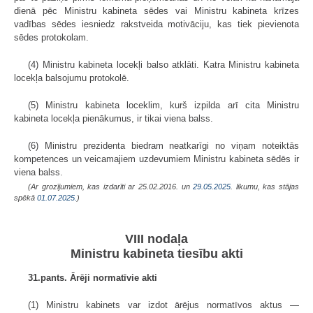
dienā pēc Ministru kabineta sēdes vai Ministru kabineta krīzes
vadības sēdes iesniedz rakstveida motivāciju, kas tiek pievienota
sēdes protokolam.
(4) Ministru kabineta locekļi balso atklāti. Katra Ministru kabineta
locekļa balsojumu protokolē.
(5) Ministru kabineta loceklim, kurš izpilda arī cita Ministru
kabineta locekļa pienākumus, ir tikai viena balss.
(6) Ministru prezidenta biedram neatkarīgi no viņam noteiktās
kompetences un veicamajiem uzdevumiem Ministru kabineta sēdēs ir
viena balss.
(Ar grozījumiem, kas izdarīti ar 25.02.2016. un
29.05.2025
. likumu, kas stājas
spēkā
01.07.2025.
)
VIII nodaļa
Ministru kabineta tiesību akti
31.pants. Ārēji normatīvie akti
(1) Ministru kabinets var izdot ārējus normatīvos aktus —