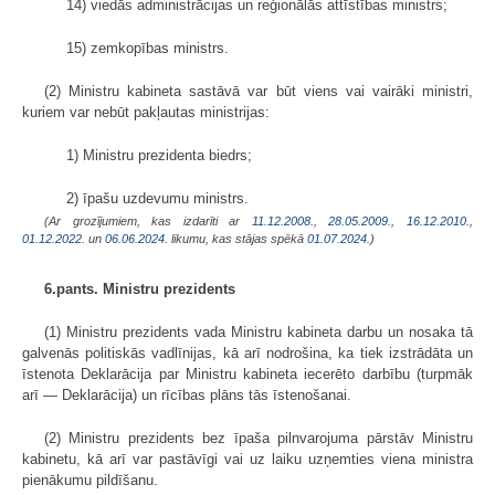
14) viedās administrācijas un reģionālās attīstības ministrs;
15) zemkopības ministrs.
(2) Ministru kabineta sastāvā var būt viens vai vairāki ministri,
kuriem var nebūt pakļautas ministrijas:
1) Ministru prezidenta biedrs;
2) īpašu uzdevumu ministrs.
(Ar grozījumiem, kas izdarīti ar
11.12.2008.
,
28.05.2009.
,
16.12.2010.
,
01.12.2022.
un
06.06.2024
. likumu, kas stājas spēkā
01.07.2024.
)
6.pants. Ministru prezidents
(1) Ministru prezidents vada Ministru kabineta darbu un nosaka tā
galvenās politiskās vadlīnijas, kā arī nodrošina, ka tiek izstrādāta un
īstenota Deklarācija par Ministru kabineta iecerēto darbību (turpmāk
arī — Deklarācija) un rīcības plāns tās īstenošanai.
(2) Ministru prezidents bez īpaša pilnvarojuma pārstāv Ministru
kabinetu, kā arī var pastāvīgi vai uz laiku uzņemties viena ministra
pienākumu pildīšanu.