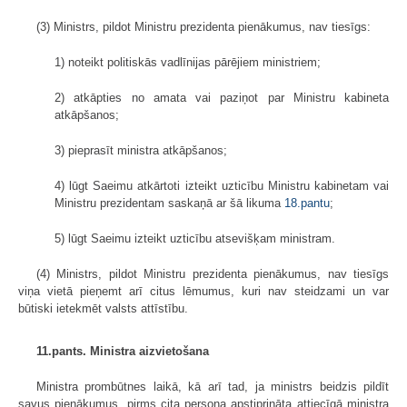
(3) Ministrs, pildot Ministru prezidenta pienākumus, nav tiesīgs:
1) noteikt politiskās vadlīnijas pārējiem ministriem;
2) atkāpties no amata vai paziņot par Ministru kabineta
atkāpšanos;
3) pieprasīt ministra atkāpšanos;
4) lūgt Saeimu atkārtoti izteikt uzticību Ministru kabinetam vai
Ministru prezidentam saskaņā ar šā likuma
18.pantu
;
5) lūgt Saeimu izteikt uzticību atsevišķam ministram.
(4) Ministrs, pildot Ministru prezidenta pienākumus, nav tiesīgs
viņa vietā pieņemt arī citus lēmumus, kuri nav steidzami un var
būtiski ietekmēt valsts attīstību.
11.pants. Ministra aizvietošana
Ministra prombūtnes laikā, kā arī tad, ja ministrs beidzis pildīt
savus pienākumus, pirms cita persona apstiprināta attiecīgā ministra