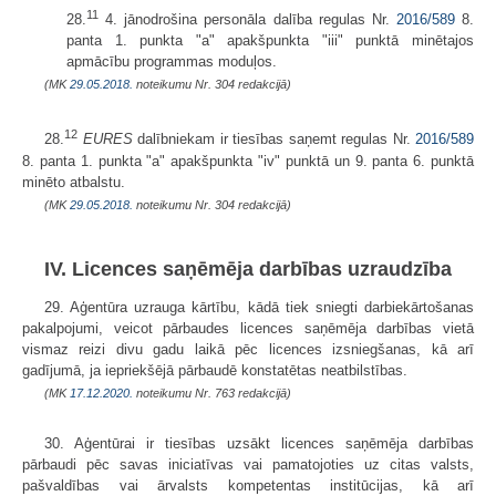
11
28.
4. jānodrošina personāla dalība regulas Nr.
2016/589
8.
panta 1. punkta "a" apakšpunkta "iii" punktā minētajos
apmācību programmas moduļos.
(MK
29.05.2018.
noteikumu Nr. 304 redakcijā)
12
28.
EURES
dalībniekam ir tiesības saņemt regulas Nr.
2016/589
8. panta 1. punkta "a" apakšpunkta "iv" punktā un 9. panta 6. punktā
minēto atbalstu.
(MK
29.05.2018.
noteikumu Nr. 304 redakcijā)
IV. Licences saņēmēja darbības uzraudzība
29. Aģentūra uzrauga kārtību, kādā tiek sniegti darbiekārtošanas
pakalpojumi, veicot pārbaudes licences saņēmēja darbības vietā
vismaz reizi divu gadu laikā pēc licences izsniegšanas, kā arī
gadījumā, ja iepriekšējā pārbaudē konstatētas neatbilstības.
(MK
17.12.2020.
noteikumu Nr. 763 redakcijā)
30. Aģentūrai ir tiesības uzsākt licences saņēmēja darbības
pārbaudi pēc savas iniciatīvas vai pamatojoties uz citas valsts,
pašvaldības vai ārvalsts kompetentas institūcijas, kā arī