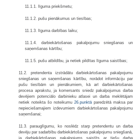
11.1.1. līguma priekšmetu;
11.1.2. pušu pienākumus un tiesības;
11.1.3. līguma darbības laiku;
11.1.4. darbiekārtošanas pakalpojumu sniegšanas un
saņemšanas kārtību;
11.1.5. pušu atbildību, ja netiek pildītas līguma saistības;
11.2. pretendenta izstrādātu darbiekārtošanas pakalpojumu
sniegšanas un saņemšanas kārtību, norādot informāciju par
pušu tiesībām un pienākumiem, kā arī darbiekārtošanas
procesa aprakstu, ja komersants sniedz pakalpojumus darba
devējiem potenciālo darbinieku atlasei un darba meklētājam
netiek noteikta šo noteikumu
26.punktā
paredzētā maksa par
nepieciešamajiem izdevumiem darbiekārtošanas pakalpojumu
saņemšanai;
11.3. parauglīgumu, ko noslēdz starp pretendentu un darba
devēju par sadarbību darbiekārtošanas pakalpojumu sniegšanā,
ja darbiekārtošanas pakalpojums saistīts ar tiešu darba