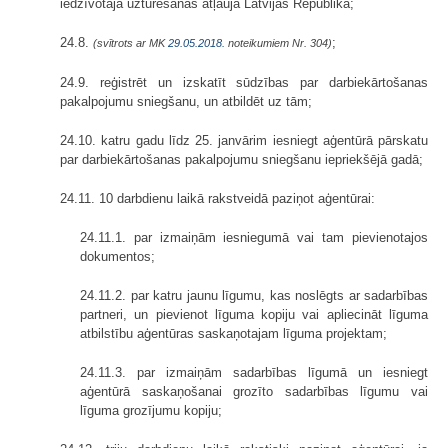
iedzīvotāja uzturēšanās atļauja Latvijas Republikā;
24.8.
;
(svītrots ar MK
29.05.2018.
noteikumiem Nr. 304)
24.9. reģistrēt un izskatīt sūdzības par darbiekārtošanas
pakalpojumu sniegšanu, un atbildēt uz tām;
24.10. katru gadu līdz 25. janvārim iesniegt aģentūrā pārskatu
par darbiekārtošanas pakalpojumu sniegšanu iepriekšējā gadā;
24.11. 10 darbdienu laikā rakstveidā paziņot aģentūrai:
24.11.1. par izmaiņām iesniegumā vai tam pievienotajos
dokumentos;
24.11.2. par katru jaunu līgumu, kas noslēgts ar sadarbības
partneri, un pievienot līguma kopiju vai apliecināt līguma
atbilstību aģentūras saskaņotajam līguma projektam;
24.11.3. par izmaiņām sadarbības līgumā un iesniegt
aģentūrā saskaņošanai grozīto sadarbības līgumu vai
līguma grozījumu kopiju;