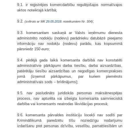
9.1. ir reģistrējies komercdarbību regulējošajos normatīvajos
aktos noteik­tajā kārtībā;
9.2.
;
(svītrots ar MK
29.05.2018.
noteikumiem Nr. 304)
9.3. komersantam saskaņā ar Valsts ieņēmumu dienesta
administrēto nodokļu (nodevu) parādnieku datubāzē pieejamo
informāciju nav nodokļu (nodevu) parādu, kas kopsummā
pārsniedz 150
euro
;
9.4. pēdējā gada laikā komersanta darbībā nav konstatēti
administratīvie pārkāpumi darba tiesību, darba aizsardzības,
patērētāju tiesību aizsardzības un negodīgas komercprakses
jomā (izņemot pārkāpumus, par kuriem piemērots
administratīvais sods – brīdinājums);
9.5. nav pasludināts juridiskās personas maksātnespējas
process, nav apturēta vai izbeigta komersanta saimnieciskā
darbība vai komersants neatrodas likvidācijas procesā;
9.6. komersanta pārvaldes institūciju locekļi nav sodīti par
Krimināl­likumā paredzētu tīšu noziedzīgu nodarījumu
izdarīšanu pret personas dzīvību, veselību, pamattiesībām un