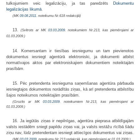
tulkojumiem veic legalizāciju, ja tas paredzēts
Dokumentu
legalizācijas likumā
.
(MK
09.08.2011.
noteikumu Nr.618 redakcijā)
13.
(Svītrots ar MK
03.03.2009.
noteikumiem Nr.213, kas piemērojami ar
01.03.2009.)
14. Komersantam ir tiesības iesniegumu un tam pievienotos
dokumentus iesniegt aģentūrā elektroniski, ja dokumenti atbilst
normatīvajos aktos par elektroniskajiem dokumentiem noteiktajām
prasībām.
15. Pēc pretendenta iesnieguma saņemšanas aģentūra pārbauda
iesniegtajos dokumentos norādītās ziņas, kā arī pretendenta atbilstību
šajos noteikumos noteiktajām prasībām.
(Grozīts ar MK
03.03.2009.
noteikumiem Nr.213, kas piemērojami ar
01.03.2009.)
16. Ja iegūtās ziņas ir nepilnīgas, aģentūra pieprasa atbildīgajām
valsts iestādēm sniegt papildu ziņas vai, ja valsts iestāžu rīcībā šādu
ziņu nav, lūdz pretendentam iesniegt attiecīgos dokumentus vai ziņas.
(MK
03.03.2009.
noteikumu Nr.213 redakcijā, kas piemērojami ar 01.03.2009.)