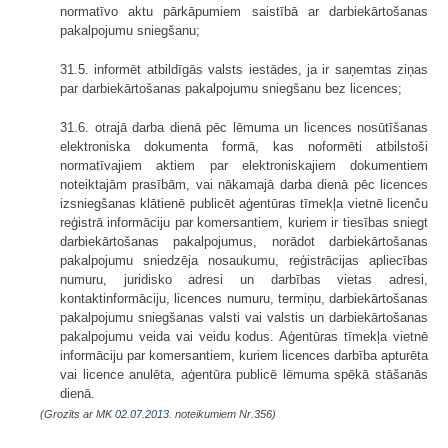
normatīvo aktu pārkāpumiem saistībā ar darbiekārtošanas
pakalpojumu sniegšanu;
31.5. informēt atbildīgās valsts iestādes, ja ir saņemtas ziņas
par darbiekārtošanas pakalpojumu sniegšanu bez licences;
31.6. otrajā darba dienā pēc lēmuma un licences nosūtīšanas
elektroniska dokumenta formā, kas noformēti atbilstoši
normatīvajiem aktiem par elektroniskajiem dokumentiem
noteiktajām prasībām, vai nākamajā darba dienā pēc licences
izsniegšanas klātienē publicēt aģentūras tīmekļa vietnē licenču
reģistrā informāciju par komersantiem, kuriem ir tiesības sniegt
darbiekārtošanas pakalpojumus, norādot darbiekārtošanas
pakalpojumu sniedzēja nosaukumu, reģistrācijas apliecības
numuru, juridisko adresi un darbības vietas adresi,
kontaktinformāciju, licences numuru, termiņu, darbiekārtošanas
pakalpojumu sniegšanas valsti vai valstis un darbiekārtošanas
pakalpojumu veida vai veidu kodus. Aģentūras tīmekļa vietnē
informāciju par komersantiem, kuriem licences darbība apturēta
vai licence anulēta, aģentūra publicē lēmuma spēkā stāšanās
dienā.
(Grozīts ar MK
02.07.2013.
noteikumiem Nr.356)