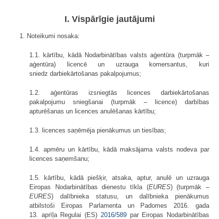
I. Vispārīgie jautājumi
1. Noteikumi nosaka:
1.1. kārtību, kādā Nodarbinātības valsts aģentūra (turpmāk –
aģentūra) licencē un uzrauga komersantus, kuri
sniedz darbiekārtošanas pakalpojumus;
1.2. aģentūras izsniegtās licences darbiekārtošanas
pakalpojumu sniegšanai (turpmāk – licence) darbības
apturēšanas un licences anulēšanas kārtību;
1.3. licences saņēmēja pienākumus un tiesības;
1.4. apmēru un kārtību, kādā maksājama valsts nodeva par
licences saņemšanu;
1.5. kārtību, kādā piešķir, atsaka, aptur, anulē un uzrauga
Eiropas Nodarbinātības dienestu tīkla (
EURES
) (turpmāk –
EURES
) dalībnieka statusu, un dalībnieka pienākumus
atbilstoši Eiropas Parlamenta un Padomes 2016. gada
13. aprīļa Regulai (ES)
2016/589
par Eiropas Nodarbinātības