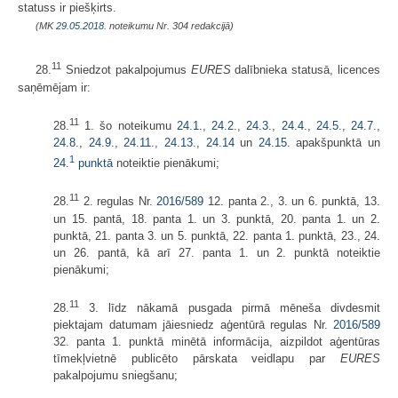
statuss ir piešķirts.
(MK
29.05.2018.
noteikumu Nr. 304 redakcijā)
11
28.
Sniedzot pakalpojumus
EURES
dalībnieka statusā, licences
saņēmējam ir:
11
28.
1. šo noteikumu
24.1
.,
24.2
.,
24.3
.,
24.4
.,
24.5
.,
24.7
.,
24.8
.,
24.9
.,
24.11
.,
24.13
.,
24.14
un
24.15
. apakšpunktā un
1
24.
punktā
noteiktie pienākumi;
11
28.
2. regulas Nr.
2016/589
12. panta 2., 3. un 6. punktā, 13.
un 15. pantā, 18. panta 1. un 3. punktā, 20. panta 1. un 2.
punktā, 21. panta 3. un 5. punktā, 22. panta 1. punktā, 23., 24.
un 26. pantā, kā arī 27. panta 1. un 2. punktā noteiktie
pienākumi;
11
28.
3. līdz nākamā pusgada pirmā mēneša divdesmit
piektajam datumam jāiesniedz aģentūrā regulas Nr.
2016/589
32. panta 1. punktā minētā informācija, aizpildot aģentūras
tīmekļvietnē publicēto pārskata veidlapu par
EURES
pakalpojumu sniegšanu;