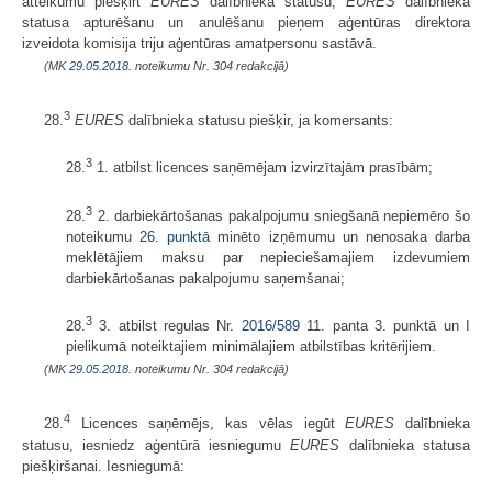
atteikumu piešķirt
EURES
dalībnieka statusu,
EURES
dalībnieka
statusa apturēšanu un anulēšanu pieņem aģentūras direktora
izveidota komisija triju aģentūras amatpersonu sastāvā.
(MK
29.05.2018.
noteikumu Nr. 304 redakcijā)
3
28.
EURES
dalībnieka statusu piešķir, ja komersants:
3
28.
1. atbilst licences saņēmējam izvirzītajām prasībām;
3
28.
2. darbiekārtošanas pakalpojumu sniegšanā nepiemēro šo
noteikumu
26. punktā
minēto izņēmumu un nenosaka darba
meklētājiem maksu par nepieciešamajiem izdevumiem
darbiekārtošanas pakalpojumu saņemšanai;
3
28.
3. atbilst regulas Nr.
2016/589
11. panta 3. punktā un I
pielikumā noteiktajiem minimālajiem atbilstības kritērijiem.
(MK
29.05.2018.
noteikumu Nr. 304 redakcijā)
4
28.
Licences saņēmējs, kas vēlas iegūt
EURES
dalībnieka
statusu, iesniedz aģentūrā iesniegumu
EURES
dalībnieka statusa
piešķiršanai. Iesniegumā: