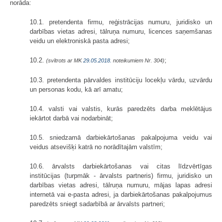
norāda:
10.1. pretendenta firmu, reģistrācijas numuru, juridisko un
darbības vietas adresi, tālruņa numuru, licences saņemšanas
veidu un elektroniskā pasta adresi;
10.2.
;
(svītrots ar MK
29.05.2018.
noteikumiem Nr. 304)
10.3. pretendenta pārvaldes institūciju locekļu vārdu, uzvārdu
un personas kodu, kā arī amatu;
10.4. valsti vai valstis, kurās paredzēts darba meklētājus
iekārtot darbā vai nodarbināt;
10.5. sniedzamā darbiekārtošanas pakalpojuma veidu vai
veidus atsevišķi katrā no norādītajām valstīm;
10.6. ārvalsts darbiekārtošanas vai citas līdzvērtīgas
institūcijas (turpmāk - ārvalsts partneris) firmu, juridisko un
darbības vietas adresi, tālruņa numuru, mājas lapas adresi
internetā vai e-pasta adresi, ja darbiekārtošanas pakalpojumus
paredzēts sniegt sadarbībā ar ārvalsts partneri;