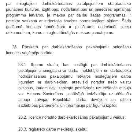
par sniegtajiem darbiekārtošanas pakalpojumiem starp­tautisko
jaunatnes kultūras, izglītības, nodarbinātības un pieredzes apmaiņas
programmu ietvaros, ja maksa par dalību šādās programmās ir
noteikta saskaņā ar attiecīgās ārvalsts normatīvajiem aktiem. Šādā
gadījumā licences saņēmējam ir pienākums nodrošināt pieeju
dokumentiem, kuros sniegts attiecīgās maksas pamatojums.
28. Pārskatā par darbiekārtošanas pakalpojumu sniegšanu
licences saņēmējs norāda:
28.1. līgumu skaitu, kas noslēgti par darbiekārtošanas
pakalpojumu sniegšanu ar darba meklētājiem un darbaspēka
nodrošināšanas pakalpojumu ietvaros noslēgtajiem darba
līgumiem ar darbiniekiem, atsevišķi norādot trešo valstu
pilsoņus, kuriem nav izsniegta pastāvīgās uzturēšanās atļauja
vai Eiropas Savienības pastāvīgā iedzīvotāja uzturēšanās
atļauja Latvijas Republikā, darba devējiem un citiem
sadarbības partneriem, un informāciju par līgumu izpildi;
28.2. licencē norādīto darbiekārtošanas pakalpojumu veidus;
28.3. reģistrēto darba meklētāju skaitu;