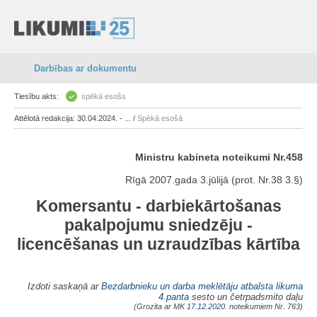
Darbības ar dokumentu
Tiesību akts:
spēkā esošs
Attēlotā redakcija: 30.04.2024. - ... /
Spēkā esošā
Ministru kabineta noteikumi Nr.458
Rīgā 2007.gada 3.jūlijā (prot. Nr.38 3.§)
Komersantu - darbiekārtošanas
pakalpojumu sniedzēju -
licencēšanas un uzraudzības kārtība
Izdoti saskaņā ar
Bezdarbnieku un darba meklētāju atbalsta likuma
4.panta
sesto un četrpadsmito daļu
(Grozīta ar MK
17.12.2020.
noteikumiem Nr. 763)