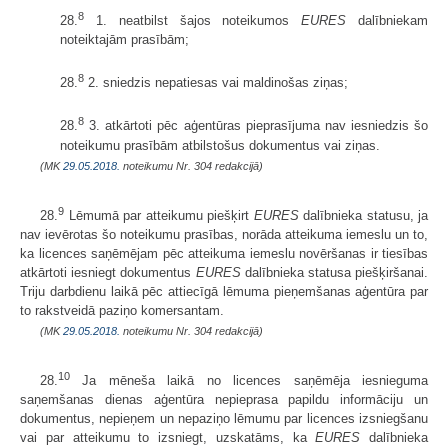
8
28.
1. neatbilst šajos noteikumos
EURES
dalībniekam
noteiktajām prasībām;
8
28.
2. sniedzis nepatiesas vai maldinošas ziņas;
8
28.
3. atkārtoti pēc aģentūras pieprasījuma nav iesniedzis šo
noteikumu prasībām atbilstošus dokumentus vai ziņas.
(MK
29.05.2018.
noteikumu Nr. 304 redakcijā)
9
28.
Lēmumā par atteikumu piešķirt
EURES
dalībnieka statusu, ja
nav ievērotas šo noteikumu prasības, norāda atteikuma iemeslu un to,
ka licences saņēmējam pēc atteikuma iemeslu novēršanas ir tiesības
atkārtoti iesniegt dokumentus
EURES
dalībnieka statusa piešķiršanai.
Triju darbdienu laikā pēc attiecīgā lēmuma pieņemšanas aģentūra par
to rakstveidā paziņo komersantam.
(MK
29.05.2018.
noteikumu Nr. 304 redakcijā)
10
28.
Ja mēneša laikā no licences saņēmēja iesnieguma
saņemšanas dienas aģentūra nepieprasa papildu informāciju un
dokumentus, nepieņem un nepaziņo lēmumu par licences izsniegšanu
vai par atteikumu to izsniegt, uzskatāms, ka
EURES
dalībnieka