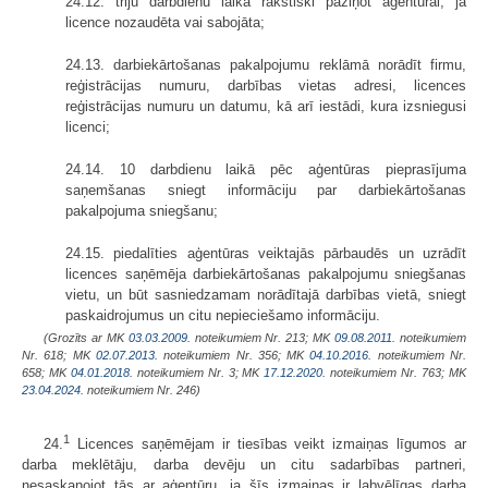
24.12. triju darbdienu laikā rakstiski paziņot aģentūrai, ja
licence nozaudēta vai sabojāta;
24.13. darbiekārtošanas pakalpojumu reklāmā norādīt firmu,
reģistrācijas numuru, darbības vietas adresi, licences
reģistrācijas numuru un datumu, kā arī iestādi, kura izsniegusi
licenci;
24.14. 10 darbdienu laikā pēc aģentūras pieprasījuma
saņemšanas sniegt informāciju par darbiekārtošanas
pakalpojuma sniegšanu;
24.15. piedalīties aģentūras veiktajās pārbaudēs un uzrādīt
licences saņēmēja darbiekārtošanas pakalpojumu sniegšanas
vietu, un būt sasniedzamam norādītajā darbības vietā, sniegt
paskaidrojumus un citu nepieciešamo informāciju.
(Grozīts ar MK
03.03.2009.
noteikumiem Nr. 213; MK
09.08.2011.
noteikumiem
Nr. 618; MK
02.07.2013.
noteikumiem Nr. 356; MK
04.10.2016.
noteikumiem Nr.
658; MK
04.01.2018.
noteikumiem Nr. 3; MK
17.12.2020.
noteikumiem Nr. 763; MK
23.04.2024.
noteikumiem Nr. 246)
1
24.
Licences saņēmējam ir tiesības veikt izmaiņas līgumos ar
darba meklētāju, darba devēju un citu sadarbības partneri,
nesaskaņojot tās ar aģentūru, ja šīs izmaiņas ir labvēlīgas darba