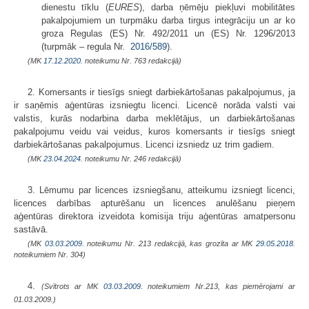
dienestu tīklu (
EURES
), darba ņēmēju piekļuvi mobilitātes
pakalpojumiem un turpmāku darba tirgus integrāciju un ar ko
groza Regulas (ES) Nr. 492/2011 un (ES) Nr. 1296/2013
(turpmāk – regula Nr.
2016/589
).
(MK
17.12.2020.
noteikumu Nr. 763 redakcijā)
2. Komersants ir tiesīgs sniegt darbiekārtošanas pakalpojumus, ja
ir saņēmis aģentūras izsniegtu licenci. Licencē norāda valsti vai
valstis, kurās nodarbina darba meklētājus, un darbiekārtošanas
pakalpojumu veidu vai veidus, kuros komersants ir tiesīgs sniegt
darbiekārtošanas pakalpojumus. Licenci izsniedz uz trim gadiem.
(MK
23.04.2024.
noteikumu Nr. 246 redakcijā)
3. Lēmumu par licences izsniegšanu, atteikumu izsniegt licenci,
licences darbības apturēšanu un licences anulēšanu pieņem
aģentūras direktora izveidota komisija triju aģentūras amatpersonu
sastāvā.
(MK
03.03.2009.
noteikumu Nr. 213 redakcijā, kas grozīta ar MK
29.05.2018.
noteikumiem Nr. 304)
4.
(Svītrots ar MK
03.03.2009.
noteikumiem Nr.213, kas piemērojami ar
01.03.2009.)