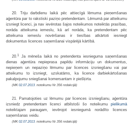
20. Triju darbdienu laikā pēc attiecīgā lēmuma pieņemšanas
aģentūra par to rakstiski paziņo pretendentam. Lēmumā par atteikumu
izsniegt licenci, ja nav ievērotas šajos noteikumos noteiktās prasības,
norāda atteikuma iemeslu, kā arī norāda, ka pretendentam pēc
atteikuma iemeslu novēršanas ir tiesības atkārtoti iesniegt
dokumentus licences saņemšanai vispārējā kārtībā.
1
20.
Ja mēneša laikā no pretendenta iesnieguma saņemšanas
dienas aģentūra nepieprasa papildu informāciju un dokumentus,
nepieņem un nepaziņo lēmumu par licences izsniegšanu vai par
atteikumu to izsniegt, uzskatāms, ka licence darbiekārtošanas
pakalpojumu sniegšanai komersantam ir piešķirta.
(MK
02.07.2013.
noteikumu Nr.356 redakcijā)
21. Pamatojoties uz lēmumu par licences izsniegšanu, aģentūra
izsniedz pretendentam licenci atbilstoši šo noteikumu
pielikumā
noteiktajam paraugam, ievērojot iesniegumā norādīto licences
saņemšanas veidu.
(MK
02.07.2013.
noteikumu Nr.356 redakcijā)