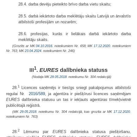
28.4. darba devēju pieteikto brīvo darba vietu skaitu;
28.5. darbā iekārtoto darba meklētāju skaitu Latvijā un ārvalstīs
atbilstoši profesijām un nozarēm;
28.6. profesijas, kurās ir lielākais darbā iekārtoto darba
meklētāju skaits.
(Grozīts ar MK
04.10.2016.
noteikumiem Nr. 658; MK
17.12.2020.
noteikumiem
Nr. 763; MK
23.04.2024.
noteikumiem Nr. 246)
1
III
.
EURES
dalībnieka statuss
(Nodaļa MK
29.05.2018.
noteikumu Nr. 304 redakcijā)
1
28.
Licences saņēmējs ir tiesīgs sniegt pakalpojumus atbilstoši
regulai Nr.
2016/589
, ja aģentūra ir piešķīrusi licences saņēmējam
EURES
dalībnieka statusu un tas ir iekļauts aģentūras tīmekļvietnē
publicētajā reģistrā.
(MK
29.05.2018.
noteikumu Nr. 304 redakcijā, kas grozīta ar MK
17.12.2020.
noteikumiem Nr. 763)
2
28.
Lēmumu par
EURES
dalībnieka statusa piešķiršanu,