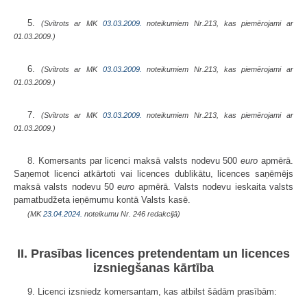
5.
(Svītrots ar MK
03.03.2009.
noteikumiem Nr.213, kas piemērojami ar
01.03.2009.)
6.
(Svītrots ar MK
03.03.2009.
noteikumiem Nr.213, kas piemērojami ar
01.03.2009.)
7.
(Svītrots ar MK
03.03.2009.
noteikumiem Nr.213, kas piemērojami ar
01.03.2009.)
8. Komersants par licenci maksā valsts nodevu 500
euro
apmērā.
Saņemot licenci atkārtoti vai licences dublikātu, licences saņēmējs
maksā valsts nodevu 50
euro
apmērā. Valsts nodevu ieskaita valsts
pamatbudžeta ieņēmumu kontā Valsts kasē.
(MK
23.04.2024.
noteikumu Nr. 246 redakcijā)
II. Prasības licences pretendentam un licences
izsniegšanas kārtība
9. Licenci izsniedz komersantam, kas atbilst šādām prasībām: