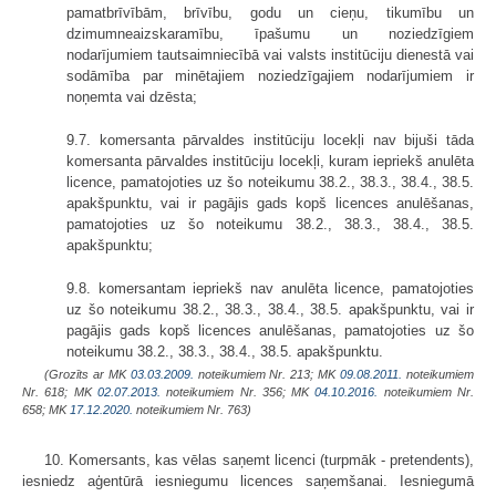
pamatbrīvībām, brīvību, godu un cieņu, tikumību un
dzimumneaizskaramību, īpašumu un noziedzīgiem
nodarījumiem tautsaimniecībā vai valsts institūciju dienestā vai
sodāmība par minētajiem noziedzī­gajiem nodarījumiem ir
noņemta vai dzēsta;
9.7. komersanta pārvaldes institūciju locekļi nav bijuši tāda
komersanta pārvaldes institūciju locekļi, kuram iepriekš anulēta
licence, pamatojoties uz šo noteikumu 38.2., 38.3., 38.4., 38.5.
apakšpunktu, vai ir pagājis gads kopš licences anulēšanas,
pamatojoties uz šo noteikumu 38.2., 38.3., 38.4., 38.5.
apakšpunktu;
9.8. komersantam iepriekš nav anulēta licence, pamatojoties
uz šo noteikumu 38.2., 38.3., 38.4., 38.5. apakšpunktu, vai ir
pagājis gads kopš licences anulēšanas, pamatojoties uz šo
noteikumu 38.2., 38.3., 38.4., 38.5. apakšpunktu.
(Grozīts ar MK
03.03.2009.
noteikumiem Nr. 213; MK
09.08.2011.
noteikumiem
Nr. 618; MK
02.07.2013.
noteikumiem Nr. 356; MK
04.10.2016.
noteikumiem Nr.
658; MK
17.12.2020.
noteikumiem Nr. 763)
10. Komersants, kas vēlas saņemt licenci (turpmāk - pretendents),
iesniedz aģentūrā iesniegumu licences saņemšanai. Iesniegumā