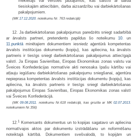
meklētājs var vērsties jautājumos, kas saistīti ar darba
tiesiskajām attiecībām, darba aizsardzību vai darbiekārtošanas
pakalpojumiem.
(MK
17.12.2020.
noteikumu Nr. 763 redakcijā)
12. Ja darbiekārtošanas pakalpojumus paredzēts sniegt sadarbībā
ar ārvalsts partneri, pretendents papildus šo noteikumu
10.
un
11.punktā
minētajiem dokumentiem iesniedz aģentūrā kompetentas
ārvalsts institūcijas dokumentu (kopiju), kas apliecina, ka ārvalsts
partneris ir tiesīgs sniegt darbiekārtošanas pakalpojumus attiecīgajā
valstī. Ja Eiropas Savienības, Eiropas Ekonomikas zonas valstu vai
Šveices Konfederācijas normatīvie akti nenosaka īpašu kārtību vai
atļauju iegūšanu darbiekārtošanas pakalpojumu sniegšanai, aģentūra
nepieprasa kompetentas ārvalsts institūcijas dokumentu (kopiju), kas
apliecina, ka ārvalsts partneris ir tiesīgs sniegt darbiekārtošanas
pakalpojumus Eiropas Savienības, Eiropas Ekonomikas zonas valstī
vai Šveices Konfederācijā.
(MK
09.08.2011.
noteikumu Nr.618 redakcijā, kas grozīta ar MK
02.07.2013.
noteikumiem Nr.356)
1
12.
Komersants dokumentus un to kopijas sagatavo un apliecina
normatīvajos aktos par dokumentu izstrādāšanu un noformēšanu
noteiktajā kārtībā. Dokumentiem svešvalodā, to kopijām un