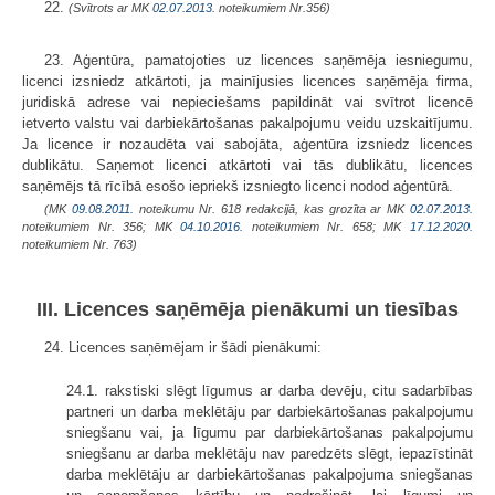
22.
(Svītrots ar MK
02.07.2013.
noteikumiem Nr.356)
23. Aģentūra, pamatojoties uz licences saņēmēja iesniegumu,
licenci izsniedz atkārtoti, ja mainījusies licences saņēmēja firma,
juridiskā adrese vai nepieciešams papildināt vai svītrot licencē
ietverto valstu vai darbiekārtošanas pakalpojumu veidu uzskaitījumu.
Ja licence ir nozaudēta vai sabojāta, aģentūra izsniedz licences
dublikātu. Saņemot licenci atkārtoti vai tās dublikātu, licences
saņēmējs tā rīcībā esošo iepriekš izsniegto licenci nodod aģentūrā.
(MK
09.08.2011.
noteikumu Nr. 618 redakcijā, kas grozīta ar MK
02.07.2013.
noteikumiem Nr. 356; MK
04.10.2016.
noteikumiem Nr. 658; MK
17.12.2020.
noteikumiem Nr. 763)
III. Licences saņēmēja pienākumi un tiesības
24. Licences saņēmējam ir šādi pienākumi:
24.1. rakstiski slēgt līgumus ar darba devēju, citu sadarbības
partneri un darba meklētāju par darbiekārtošanas pakalpojumu
sniegšanu vai, ja līgumu par darbiekārtošanas pakalpojumu
sniegšanu ar darba meklētāju nav paredzēts slēgt, iepazīstināt
darba meklētāju ar darbiekārtošanas pakalpojuma sniegšanas