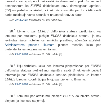
parakstot vai apstiprinot tiešsaistē šo dokumentu, piekritīs iesniegt
komersantam kā
EURES
dalībniekam savu dzīvesgaitas aprakstu
(CV) un pieteikuma vēstuli, kā arī būs informēts par to, kādā veidā
darba meklētājs varēs aktualizēt un atsaukt savus datus.
(MK
29.05.2018.
noteikumu Nr. 304 redakcijā)
6
28.
Lēmumu par
EURES
dalībnieka statusa piešķiršanu vai
lēmumu par atteikumu piešķirt
EURES
dalībnieka statusu, ja nav
ievērotas šajos noteikumos minētās prasības, aģentūra atbilstoši
Administratīvā procesa likumam
pieņem mēneša laikā pēc
pretendenta iesnieguma saņemšanas.
(MK
29.05.2018.
noteikumu Nr. 304 redakcijā)
7
28.
Triju darbdienu laikā pēc lēmuma pieņemšanas par
EURES
dalībnieka statusa piešķiršanu aģentūra savā tīmekļvietnē publicē
informāciju par
EURES
dalībnieka statusa piešķiršanu un informē
EURES
Eiropas Koordinācijas biroju par pieņemto lēmumu.
(MK
29.05.2018.
noteikumu Nr. 304 redakcijā)
8
28.
Lēmumu par atteikumu piešķirt
EURES
dalībnieka statusu
pieņem, ja licences saņēmējs: