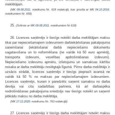
meklētājam.
(MK
09.08.2011.
noteikumu Nr. 618 redakcijā, kas grozīta ar MK
04.10.2016.
noteikumiem Nr. 658)
25.
(Svītrots ar MK
09.08.2011.
noteikumiem Nr.618)
26. Licences saņēmējs ir tiesīgs noteikt darba meklētājam maksu
tikai par nepieciešamajiem izdevumiem darbiekārtošanas pakalpojuma
saņemšanai (iekārtošanai darbā nepieciešamo dokumentu
sagatavošana un to noformēšana (ne vairāk kā 50
euro
apmērā),
transporta izdevumi, veselības apdrošināšanas izdevumi).
Nepieciešamo izdevumu apmēru, izlietojumu un samaksas kārtību
nosaka ar darba meklētāju noslēgtajā līgumā. Pirms darba meklētājs ir
uzsācis strādāt, licences saņēmējs ir tiesīgs pieprasīt avansā ne
vairāk kā 50 % no maksas par nepieciešamajiem izdevumiem.
Licences saņēmējs, kuram ir paredzēts saņemt samaksu no darba
devēja vai cita sadarbības partnera, kā arī darbaspēka
nodrošināšanas pakalpojuma sniedzējs nav tiesīgs noteikt un saņemt
jebkādu maksu no darba meklētāja.
(MK
17.12.2020.
noteikumu Nr. 763 redakcijā)
27. Licences saņēmējs ir tiesīgs darba meklētājam noteikt maksu