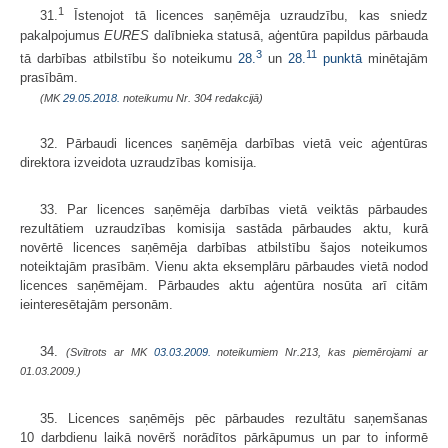
1
31.
Īstenojot tā licences saņēmēja uzraudzību, kas sniedz
pakalpojumus
EURES
dalībnieka statusā, aģentūra papildus pārbauda
3
11
tā darbības atbilstību šo noteikumu
28.
un
28.
punktā
minētajām
prasībām.
(MK
29.05.2018.
noteikumu Nr. 304 redakcijā)
32. Pārbaudi licences saņēmēja darbības vietā veic aģentūras
direktora izveidota uzraudzības komisija.
33. Par licences saņēmēja darbības vietā veiktās pārbaudes
rezultātiem uzraudzības komisija sastāda pārbaudes aktu, kurā
novērtē licences saņēmēja darbības atbilstību šajos noteikumos
noteiktajām prasībām. Vienu akta eksemplāru pārbaudes vietā nodod
licences saņēmējam. Pārbaudes aktu aģentūra nosūta arī citām
ieinteresētajām personām.
34.
(Svītrots ar MK
03.03.2009.
noteikumiem Nr.213, kas piemērojami ar
01.03.2009.)
35. Licences saņēmējs pēc pārbaudes rezultātu saņemšanas
10 darbdienu laikā novērš norādītos pārkāpumus un par to informē