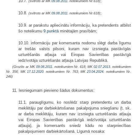
10.7.
;
(svītrots ar MK
09.08.2011.
noteikumiem Nr.618)
10.8.
;
(svītrots ar MK
09.08.2011.
noteikumiem Nr.618)
10.9. ar parakstu apliecinātu informāciju, ka pretendents atbilst
šo noteikumu
9.punktā
minētajām prasībām;
10.10. informāciju par komersanta nodomu slēgt darba līgumu
ar trešās valsts pilsoni, kuram nav izsniegta pastāvīgās
uzturēšanās atļauja vai Eiropas Savienības pastāvīgā
iedzīvotāja uzturēšanās atļauja Latvijas Republikā.
(Grozīts ar MK
09.08.2011.
noteikumiem Nr. 618; MK
02.07.2013.
noteikumiem
Nr. 356; MK
17.12.2020.
noteikumiem Nr. 763; MK
23.04.2024.
noteikumiem Nr.
246)
11. Iesniegumam pievieno šādus dokumentus:
11.1. parauglīgumu, ko noslēdz starp pretendentu un darba
meklētāju par darbiekārtošanas pakalpojuma sniegšanu (t. sk.
ar darba meklētāju, kuram nav izsniegta uzturēšanās atļauja
vai Eiropas Savienības pastāvīgā iedzīvotāja uzturēšanās
atļauja), ja komersants sniedz kādu no starpniecības
pakalpojumiem darbiekārtošanā. Līgumā nosaka: