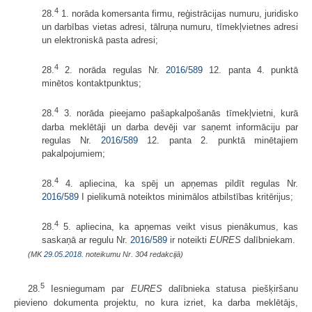
4
28.
1. norāda komersanta firmu, reģistrācijas numuru, juridisko
un darbības vietas adresi, tālruņa numuru, tīmekļvietnes adresi
un elektroniskā pasta adresi;
4
28.
2. norāda regulas Nr.
2016/589
12. panta 4. punktā
minētos kontaktpunktus;
4
28.
3. norāda pieejamo pašapkalpošanās tīmekļvietni, kurā
darba meklētāji un darba devēji var saņemt informāciju par
regulas Nr.
2016/589
12. panta 2. punktā minētajiem
pakalpojumiem;
4
28.
4. apliecina, ka spēj un apņemas pildīt regulas Nr.
2016/589
I pielikumā noteiktos minimālos atbilstības kritērijus;
4
28.
5. apliecina, ka apņemas veikt visus pienākumus, kas
saskaņā ar regulu Nr.
2016/589
ir noteikti
EURES
dalībniekam.
(MK
29.05.2018.
noteikumu Nr. 304 redakcijā)
5
28.
Iesniegumam par
EURES
dalībnieka statusa piešķiršanu
pievieno dokumenta projektu, no kura izriet, ka darba meklētājs,