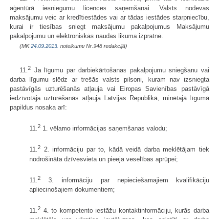
aģentūrā iesniegumu licences saņemšanai. Valsts nodevas
maksājumu veic ar kredītiestādes vai ar tādas iestādes starpniecību,
kurai ir tiesības sniegt maksājumu pakalpojumus Maksājumu
pakalpojumu un elektroniskās naudas likuma izpratnē.
(MK
24.09.2013.
noteikumu Nr.948 redakcijā)
2
11.
Ja līgumu par darbiekārtošanas pakalpojumu sniegšanu vai
darba līgumu slēdz ar trešās valsts pilsoni, kuram nav izsniegta
pastāvīgās uzturēšanās atļauja vai Eiropas Savienības pastāvīgā
iedzīvotāja uzturēšanās atļauja Latvijas Republikā, minētajā līgumā
papildus nosaka arī:
2
11.
1. vēlamo informācijas saņemšanas valodu;
2
11.
2. informāciju par to, kādā veidā darba meklētājam tiek
nodrošināta dzīvesvieta un pieeja veselības aprūpei;
2
11.
3. informāciju par nepieciešamajiem kvalifikāciju
apliecinošajiem dokumentiem;
2
11.
4. to kompetento iestāžu kontaktinformāciju, kurās darba