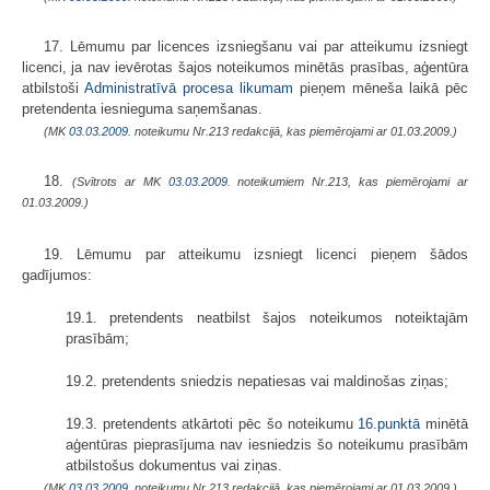
17. Lēmumu par licences izsniegšanu vai par atteikumu izsniegt
licenci, ja nav ievērotas šajos noteikumos minētās prasības, aģentūra
atbilstoši
Administratīvā procesa likumam
pieņem mēneša laikā pēc
pretendenta iesnieguma saņemšanas.
(MK
03.03.2009.
noteikumu Nr.213 redakcijā, kas piemērojami ar 01.03.2009.)
18.
(Svītrots ar MK
03.03.2009.
noteikumiem Nr.213, kas piemērojami ar
01.03.2009.)
19. Lēmumu par atteikumu izsniegt licenci pieņem šādos
gadījumos:
19.1. pretendents neatbilst šajos noteikumos noteiktajām
prasībām;
19.2. pretendents sniedzis nepatiesas vai maldinošas ziņas;
19.3. pretendents atkārtoti pēc šo noteikumu
16.punktā
minētā
aģentūras pieprasījuma nav iesniedzis šo noteikumu prasībām
atbilstošus dokumentus vai ziņas.
(MK
03.03.2009.
noteikumu Nr.213 redakcijā, kas piemērojami ar 01.03.2009.)