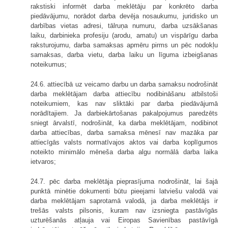
rakstiski informēt darba meklētāju par konkrēto darba
piedāvājumu, norādot darba devēja nosaukumu, juridisko un
darbības vietas adresi, tālruņa numuru, darba uzsākšanas
laiku, darbinieka profesiju (arodu, amatu) un vispārīgu darba
raksturojumu, darba samaksas apmēru pirms un pēc nodokļu
samaksas, darba vietu, darba laiku un līguma izbeigšanas
noteikumus;
24.6. attiecībā uz veicamo darbu un darba samaksu nodrošināt
darba meklētājam darba attiecību nodibināšanu atbilstoši
noteikumiem, kas nav sliktāki par darba piedāvājumā
norādītajiem. Ja darbiekārtošanas pakalpojumus paredzēts
sniegt ārvalstī, nodrošināt, ka darba meklētājam, nodibinot
darba attiecības, darba samaksa mēnesī nav mazāka par
attiecīgās valsts normatīvajos aktos vai darba koplīgumos
noteikto minimālo mēneša darba algu normālā darba laika
ietvaros;
24.7. pēc darba meklētāja pieprasījuma nodrošināt, lai šajā
punktā minētie dokumenti būtu pieejami latviešu valodā vai
darba meklētājam saprotamā valodā, ja darba meklētājs ir
trešās valsts pilsonis, kuram nav izsniegta pastāvīgās
uzturēšanās atļauja vai Eiropas Savienības pastāvīgā