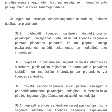
privātpersonas sniegto informāciju par iespējamiem normatīvo aktu
pārkāpumiem licences saņēmēja darbībā.
31. Aģentūrai, īstenojot licences saņēmēja uzraudzību, ir šādas
tiesības un pienākumi:
31.1. pārbaudīt licences saņēmēja darbiekārtošanas
pakalpojumu sniegšanas vietu, uzaicināt licences saņēmēja
pārstāvi piedalīties pārbaudē, kā arī pieprasīt sniegt
paskaidrojumus, uzrādīt dokumentus un nodrošināt citu
informāciju;
31.2. pieprasīt un bez maksas saņemt no valsts informācijas
sistēmām, publiskajiem reģistriem un citām valsts pārvaldes
iestādēm un institūcijām infor­māciju par pretendentu vai
licences saņēmēju;
31.3. izskatīt licences saņēmēju un citu personu iesniegumus
par darbiekārtošanas pakalpojumu sniegšanu un mēneša laikā
pēc iesnieguma reģistrēšanas sniegt atbildi iesniedzējam;
31.4. pieprasīt licences saņēmējam sniegt paskaidrojumus, ja
saņemta sūdzība par licences saņēmēja iespējamiem