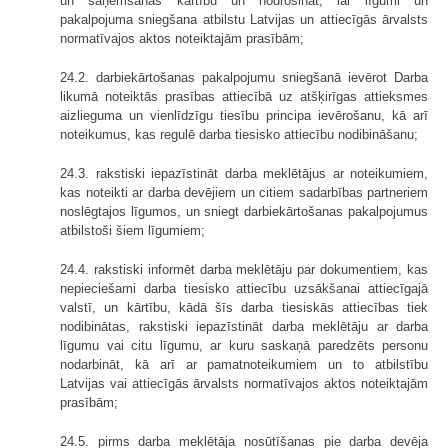
un saņemšanas kārtību un nodrošināt, lai līgumi un
pakalpojuma sniegšana atbilstu Latvijas un attiecīgās ārvalsts
normatīvajos aktos noteiktajām prasībām;
24.2. darbiekārtošanas pakalpojumu sniegšanā ievērot Darba
likumā noteiktās prasības attiecībā uz atšķirīgas attieksmes
aizlieguma un vienlīdzīgu tiesību principa ievērošanu, kā arī
noteikumus, kas regulē darba tiesisko attiecību nodibināšanu;
24.3. rakstiski iepazīstināt darba meklētājus ar noteikumiem,
kas noteikti ar darba devējiem un citiem sadarbības partneriem
noslēgtajos līgumos, un sniegt darbiekārtošanas pakalpojumus
atbilstoši šiem līgumiem;
24.4. rakstiski informēt darba meklētāju par dokumentiem, kas
nepieciešami darba tiesisko attiecību uzsākšanai attiecīgajā
valstī, un kārtību, kādā šīs darba tiesiskās attiecības tiek
nodibinātas, rakstiski iepazīstināt darba meklētāju ar darba
līgumu vai citu līgumu, ar kuru saskaņā paredzēts personu
nodarbināt, kā arī ar pamatnoteikumiem un to atbilstību
Latvijas vai attiecīgās ārvalsts normatīvajos aktos noteiktajām
prasībām;
24.5. pirms darba meklētāja nosūtīšanas pie darba devēja