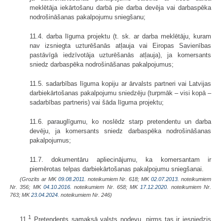
meklētāja iekārtošanu darbā pie darba devēja vai darbaspēka
nodrošināšanas pakalpojumu sniegšanu;
11.4. darba līguma projektu (t. sk. ar darba meklētāju, kuram
nav izsniegta uzturēšanās atļauja vai Eiropas Savienības
pastāvīgā iedzīvotāja uzturēšanās atļauja), ja komersants
sniedz darbaspēka nodrošināšanas pakalpojumus;
11.5. sadarbības līguma kopiju ar ārvalsts partneri vai Latvijas
darbiekārtošanas pakalpojumu sniedzēju (turpmāk – visi kopā –
sadarbības partneris) vai šāda līguma projektu;
11.6. parauglīgumu, ko noslēdz starp pretendentu un darba
devēju, ja komersants sniedz darbaspēka nodrošināšanas
pakalpojumus;
11.7. dokumentāru apliecinājumu, ka komersantam ir
piemērotas telpas darbiekārtošanas pakalpojumu sniegšanai.
(Grozīts ar MK
09.08.2011.
noteikumiem Nr. 618; MK
02.07.2013.
noteikumiem
Nr. 356; MK
04.10.2016.
noteikumiem Nr. 658; MK
17.12.2020.
noteikumiem Nr.
763; MK
23.04.2024.
noteikumiem Nr. 246)
1
11.
Pretendents samaksā valsts nodevu, pirms tas ir iesniedzis