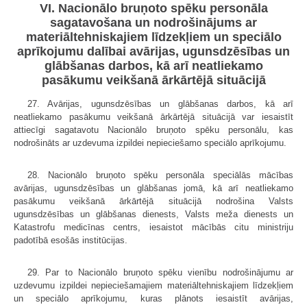
VI. Nacionālo bruņoto spēku personāla
sagatavošana un nodrošinājums ar
materiāltehniskajiem līdzekļiem un speciālo
aprīkojumu dalībai avārijas, ugunsdzēsības un
glābšanas darbos, kā arī neatliekamo
pasākumu veikšanā ārkārtējā situācijā
27. Avārijas, ugunsdzēsības un glābšanas darbos, kā arī
neatliekamo pasākumu veikšanā ārkārtējā situācijā var iesaistīt
attiecīgi sagatavotu Nacionālo bruņoto spēku personālu, kas
nodrošināts ar uzdevuma izpildei nepieciešamo speciālo aprīkojumu.
28. Nacionālo bruņoto spēku personāla speciālās mācības
avārijas, ugunsdzēsības un glābšanas jomā, kā arī neatliekamo
pasākumu veikšanā ārkārtējā situācijā nodrošina Valsts
ugunsdzēsības un glābšanas dienests, Valsts meža dienests un
Katastrofu medicīnas centrs, iesaistot mācībās citu ministriju
padotībā esošās institūcijas.
29. Par to Nacionālo bruņoto spēku vienību nodrošinājumu ar
uzdevumu izpildei nepieciešamajiem materiāltehniskajiem līdzekļiem
un speciālo aprīkojumu, kuras plānots iesaistīt avārijas,