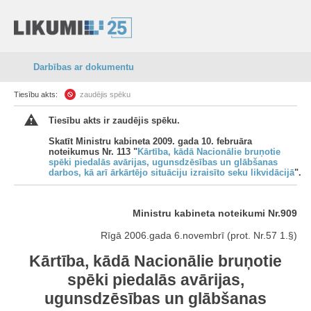
Darbības ar dokumentu
Tiesību akts:
zaudējis spēku
Tiesību akts ir zaudējis spēku.
Skatīt Ministru kabineta 2009. gada 10. februāra
noteikumus Nr. 113 "
Kārtība, kādā Nacionālie bruņotie
spēki piedalās avārijas, ugunsdzēsības un glābšanas
darbos, kā arī ārkārtējo situāciju izraisīto seku likvidācijā
".
Ministru kabineta noteikumi Nr.909
Rīgā 2006.gada 6.novembrī (prot. Nr.57 1.§)
Kārtība, kādā Nacionālie bruņotie
spēki piedalās avārijas,
ugunsdzēsības un glābšanas