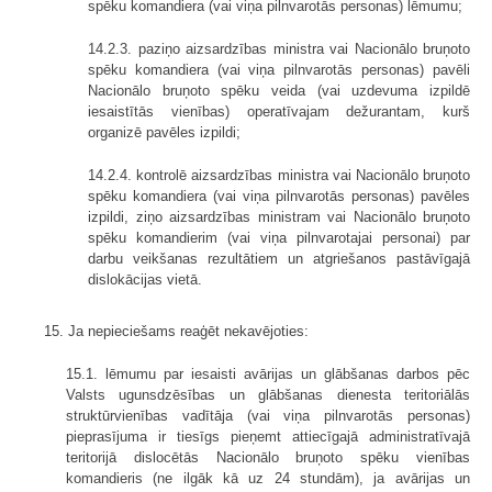
spēku komandiera (vai viņa pilnvarotās personas) lēmumu;
14.2.3. paziņo aizsardzības ministra vai Nacionālo bruņoto
spēku komandiera (vai viņa pilnvarotās personas) pavēli
Nacionālo bruņoto spēku veida (vai uzdevuma izpildē
iesaistītās vienības) operatīvajam dežurantam, kurš
organizē pavēles izpildi;
14.2.4. kontrolē aizsardzības ministra vai Nacionālo bruņoto
spēku komandiera (vai viņa pilnvarotās personas) pavēles
izpildi, ziņo aizsardzības ministram vai Nacionālo bruņoto
spēku komandierim (vai viņa pilnvarotajai personai) par
darbu veikšanas rezultātiem un atgriešanos pastāvīgajā
dislokācijas vietā.
15. Ja nepieciešams reaģēt nekavējoties:
15.1. lēmumu par iesaisti avārijas un glābšanas darbos pēc
Valsts ugunsdzēsības un glābšanas dienesta teritoriālās
struktūrvienības vadītāja (vai viņa pilnvarotās personas)
pieprasījuma ir tiesīgs pieņemt attiecīgajā administratīvajā
teritorijā dislocētās Nacionālo bruņoto spēku vienības
komandieris (ne ilgāk kā uz 24 stundām), ja avārijas un