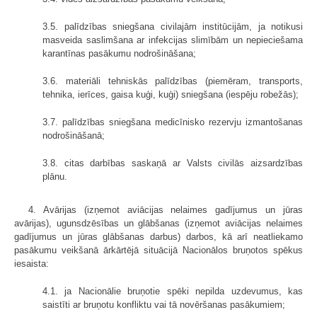
3.5. palīdzības sniegšana civilajām institūcijām, ja notikusi
masveida saslimšana ar infekcijas slimībām un nepieciešama
karantīnas pasākumu nodrošināšana;
3.6. materiāli tehniskās palīdzības (piemēram, transports,
tehnika, ierīces, gaisa kuģi, kuģi) sniegšana (iespēju robežās);
3.7. palīdzības sniegšana medicīnisko rezervju izmantošanas
nodrošināšanā;
3.8. citas darbības saskaņā ar Valsts civilās aizsardzības
plānu.
4. Avārijas (izņemot aviācijas nelaimes gadījumus un jūras
avārijas), ugunsdzēsības un glābšanas (izņemot aviācijas nelaimes
gadījumus un jūras glābšanas darbus) darbos, kā arī neatliekamo
pasākumu veikšanā ārkārtējā situācijā Nacionālos bruņotos spēkus
iesaista:
4.1. ja Nacionālie bruņotie spēki nepilda uzdevumus, kas
saistīti ar bruņotu konfliktu vai tā novēršanas pasākumiem;