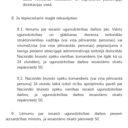
dislokācijas vietā.
8. Ja nepieciešams reaģēt nekavējoties:
8.1. lēmumu par iesaisti ugunsdzēsības darbos pēc Valsts
ugunsdzēsības un glābšanas dienesta teritoriālās
struktūrvienības vadītāja (vai viņa pilnvarotās personas) vai
virsmežziņa (vai viņa pilnvarotās personas) pieprasījuma ir
tiesīgs pieņemt attiecīgajā administratīvajā teritorijā dislocētās
Nacionālo bruņoto spēku vienības komandieris (ne ilgāk kā uz
24 stundām), ja ugunsdzēsības darbos iesaistāmo skaits
nepārsniedz 50;
8.2. Nacionālo bruņoto spēku komandieris (vai viņa pilnvarotā
persona) 24 stundu laikā izdod rīcību apstiprinošu pavēli par
Nacionālo bruņoto spēku vienības iesaisti ugunsdzēsības
darbos, ja ugunsdzēsības darbos iesaistāmo skaits
nepārsniedz 50.
9. Lēmumu par iesaisti ugunsdzēsības darbos pieņem
aizsardzības ministrs, ja iesaistāmo skaits pārsniedz 50.