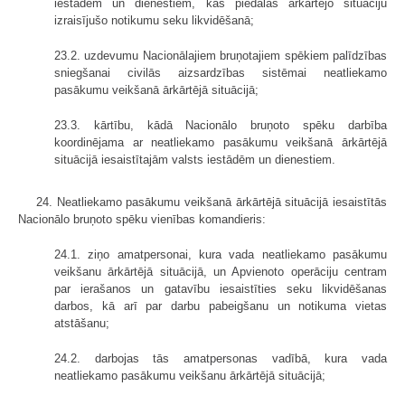
iestādēm un dienestiem, kas piedalās ārkārtējo situāciju
izraisījušo notikumu seku likvidēšanā;
23.2. uzdevumu Nacionālajiem bruņotajiem spēkiem palīdzības
sniegšanai civilās aizsardzības sistēmai neatliekamo
pasākumu veikšanā ārkārtējā situācijā;
23.3. kārtību, kādā Nacionālo bruņoto spēku darbība
koordinējama ar neatliekamo pasākumu veikšanā ārkārtējā
situācijā iesais­tītajām valsts iestādēm un dienestiem.
24. Neatliekamo pasākumu veikšanā ārkārtējā situācijā iesaistītās
Nacionālo bruņoto spēku vienības komandieris:
24.1. ziņo amatpersonai, kura vada neatliekamo pasākumu
veikšanu ārkārtējā situācijā, un Apvienoto operāciju centram
par ierašanos un gatavību iesaistīties seku likvidēšanas
darbos, kā arī par darbu pabeigšanu un notikuma vietas
atstāšanu;
24.2. darbojas tās amatpersonas vadībā, kura vada
neatliekamo pasākumu veikšanu ārkārtējā situācijā;