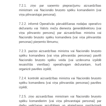
7.2.1. ziņo par saņemto pieprasījumu aizsardzības
ministram vai Nacionālo bruņoto spēku komandierim (vai
viņa pilnvarotajai personai);
7.2.2. informē Operatīvās pārvaldīšanas nodaļas operatīvo
dežurantu vai Valsts meža dienesta ģenerāldirektoru (vai
viņa pilnvaroto personu) par aizsardzības ministra vai
Nacionālo bruņoto spēku komandiera (vai viņa pilnvarotās
personas) pieņemto lēmumu;
7.2.3. paziņo aizsardzības ministra vai Nacionālo bruņoto
spēku komandiera (vai viņa pilnvarotās personas) pavēli
Nacionālo bruņoto spēku veida (vai uzdevuma izpildē
iesaistītās vienības) operatīvajam dežurantam, kurš
organizē pavēles izpildi;
7.2.4. kontrolē aizsardzības ministra vai Nacionālo bruņoto
spēku komandiera (vai viņa pilnvarotās personas) pavēles
izpildi;
7.2.5. ziņo aizsardzības ministram vai Nacionālo bruņoto
spēku komandierim (vai viņa pilnvarotajai personai) par
darbu veikšanas rezultātiem un atgriešanos pastāvīgajā