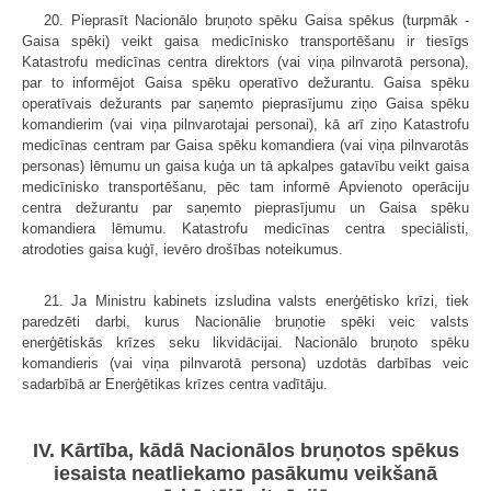
20. Pieprasīt Nacionālo bruņoto spēku Gaisa spēkus (turpmāk -
Gaisa spēki) veikt gaisa medicīnisko transportēšanu ir tiesīgs
Katastrofu medicīnas centra direktors (vai viņa pilnvarotā persona),
par to informējot Gaisa spēku operatīvo dežurantu. Gaisa spēku
operatīvais dežurants par saņemto pieprasījumu ziņo Gaisa spēku
komandierim (vai viņa pilnvarotajai personai), kā arī ziņo Katastrofu
medicīnas centram par Gaisa spēku komandiera (vai viņa pilnvarotās
personas) lēmumu un gaisa kuģa un tā apkalpes gatavību veikt gaisa
medicīnisko transportēšanu, pēc tam informē Apvienoto operāciju
centra dežurantu par saņemto pieprasījumu un Gaisa spēku
komandiera lēmumu. Katastrofu medicīnas centra speciālisti,
atrodoties gaisa kuģī, ievēro drošības noteikumus.
21. Ja Ministru kabinets izsludina valsts enerģētisko krīzi, tiek
paredzēti darbi, kurus Nacionālie bruņotie spēki veic valsts
enerģētiskās krīzes seku likvidācijai. Nacionālo bruņoto spēku
komandieris (vai viņa pilnvarotā persona) uzdotās darbības veic
sadarbībā ar Enerģētikas krīzes centra vadītāju.
IV. Kārtība, kādā Nacionālos bruņotos spēkus
iesaista neatliekamo pasākumu veikšanā