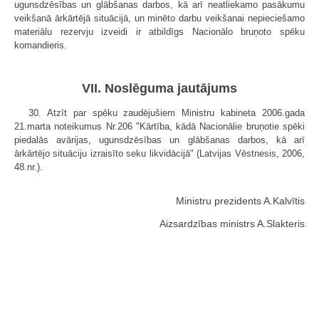
ugunsdzēsības un glābšanas darbos, kā arī neatliekamo pasākumu
veikšanā ārkārtējā situācijā, un minēto darbu veikšanai nepieciešamo
materiālu rezervju izveidi ir atbildīgs Nacionālo bruņoto spēku
komandieris.
VII. Noslēguma jautājums
30. Atzīt par spēku zaudējušiem Ministru kabineta 2006.gada
21.marta noteikumus Nr.206 "Kārtība, kādā Nacionālie bruņotie spēki
piedalās avārijas, ugunsdzēsības un glābšanas darbos, kā arī
ārkārtējo situāciju izraisīto seku likvidācijā" (Latvijas Vēstnesis, 2006,
48.nr.).
Ministru prezidents A.Kalvītis
Aizsardzības ministrs A.Slakteris