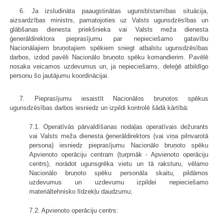
6. Ja izsludināta paaugstinātas ugunsbīstamības situācija,
aizsardzības ministrs, pamatojoties uz Valsts ugunsdzēsības un
glābšanas dienesta priekšnieka vai Valsts meža dienesta
ģenerāldirektora pieprasījumu par nepieciešamo gatavību
Nacionālajiem bruņotajiem spēkiem sniegt atbalstu ugunsdzēsības
darbos, izdod pavēli Nacionālo bruņoto spēku komandierim. Pavēlē
nosaka veicamos uzdevumus un, ja nepieciešams, deleģē atbildīgo
personu šo jautājumu koordinācijai.
7. Pieprasījumu iesaistīt Nacionālos bruņotos spēkus
ugunsdzēsības darbos iesniedz un izpildi kontrolē šādā kārtībā:
7.1. Operatīvās pārvaldīšanas nodaļas operatīvais dežurants
vai Valsts meža dienesta ģenerāldirektors (vai viņa pilnvarotā
persona) iesniedz pieprasījumu Nacionālo bruņoto spēku
Apvienoto operāciju centram (turpmāk - Apvienoto operāciju
centrs), norādot ugunsgrēka vietu un tā raksturu, vēlamo
Nacionālo bruņoto spēku personāla skaitu, pildāmos
uzdevumus un uzdevumu izpildei nepieciešamo
materiāltehnisko līdzekļu daudzumu;
7.2. Apvienoto operāciju centrs: