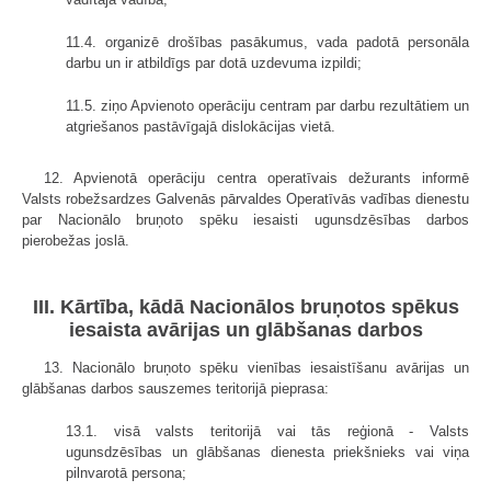
11.4. organizē drošības pasākumus, vada padotā personāla
darbu un ir atbildīgs par dotā uzdevuma izpildi;
11.5. ziņo Apvienoto operāciju centram par darbu rezultātiem un
atgriešanos pastāvīgajā dislokācijas vietā.
12. Apvienotā operāciju centra operatīvais dežurants informē
Valsts robežsardzes Galvenās pārvaldes Operatīvās vadības dienestu
par Nacionālo bruņoto spēku iesaisti ugunsdzēsības darbos
pierobežas joslā.
III. Kārtība, kādā Nacionālos bruņotos spēkus
iesaista avārijas un glābšanas darbos
13. Nacionālo bruņoto spēku vienības iesaistīšanu avārijas un
glābšanas darbos sauszemes teritorijā pieprasa:
13.1. visā valsts teritorijā vai tās reģionā - Valsts
ugunsdzēsības un glābšanas dienesta priekšnieks vai viņa
pilnvarotā persona;