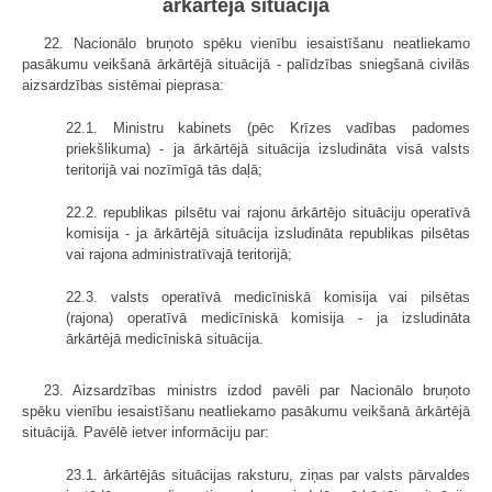
ārkārtējā situācijā
22. Nacionālo bruņoto spēku vienību iesaistīšanu neatliekamo
pasākumu veikšanā ārkārtējā situācijā - palīdzības sniegšanā civilās
aizsardzības sistēmai pieprasa:
22.1. Ministru kabinets (pēc Krīzes vadības padomes
priekšlikuma) - ja ārkārtējā situācija izsludināta visā valsts
teritorijā vai nozīmīgā tās daļā;
22.2. republikas pilsētu vai rajonu ārkārtējo situāciju operatīvā
komisija - ja ārkārtējā situācija izsludināta republikas pilsētas
vai rajona administratīvajā teritorijā;
22.3. valsts operatīvā medicīniskā komisija vai pilsētas
(rajona) operatīvā medicīniskā komisija - ja izsludināta
ārkārtējā medicīniskā situācija.
23. Aizsardzības ministrs izdod pavēli par Nacionālo bruņoto
spēku vienību iesais­tīšanu neatliekamo pasākumu veikšanā ārkārtējā
situācijā. Pavēlē ietver informāciju par:
23.1. ārkārtējās situācijas raksturu, ziņas par valsts pārvaldes