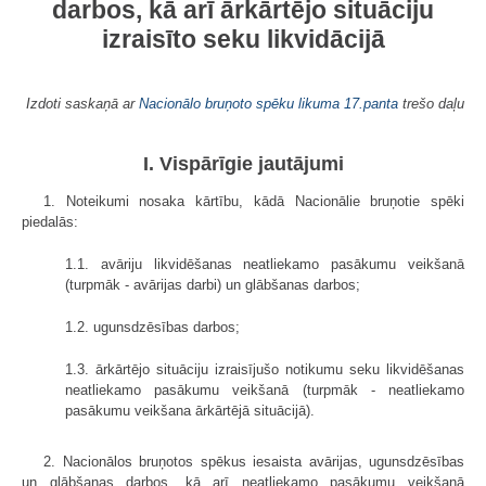
darbos, kā arī ārkārtējo situāciju
izraisīto seku likvidācijā
Izdoti saskaņā ar
Nacionālo bruņoto spēku likuma
17.panta
trešo daļu
I. Vispārīgie jautājumi
1. Noteikumi nosaka kārtību, kādā Nacionālie bruņotie spēki
piedalās:
1.1. avāriju likvidēšanas neatliekamo pasākumu veikšanā
(turpmāk - avārijas darbi) un glābšanas darbos;
1.2. ugunsdzēsības darbos;
1.3. ārkārtējo situāciju izraisījušo notikumu seku likvidēšanas
neatliekamo pasākumu veikšanā (turpmāk - neatliekamo
pasākumu veikšana ārkārtējā situācijā).
2. Nacionālos bruņotos spēkus iesaista avārijas, ugunsdzēsības
un glābšanas darbos, kā arī neatliekamo pasākumu veikšanā