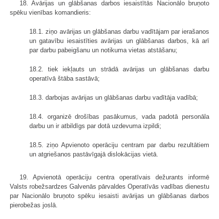
18. Avārijas un glābšanas darbos iesaistītās Nacionālo bruņoto
spēku vienības komandieris:
18.1. ziņo avārijas un glābšanas darbu vadītājam par ierašanos
un gatavību iesaistīties avārijas un glābšanas darbos, kā arī
par darbu pabeigšanu un notikuma vietas atstāšanu;
18.2. tiek iekļauts un strādā avārijas un glābšanas darbu
operatīvā štāba sastāvā;
18.3. darbojas avārijas un glābšanas darbu vadītāja vadībā;
18.4. organizē drošības pasākumus, vada padotā personāla
darbu un ir atbildīgs par dotā uzdevuma izpildi;
18.5. ziņo Apvienoto operāciju centram par darbu rezultātiem
un atgriešanos pastāvīgajā dislokācijas vietā.
19. Apvienotā operāciju centra operatīvais dežurants informē
Valsts robežsardzes Galvenās pārvaldes Operatīvās vadības dienestu
par Nacionālo bruņoto spēku iesaisti avārijas un glābšanas darbos
pierobežas joslā.