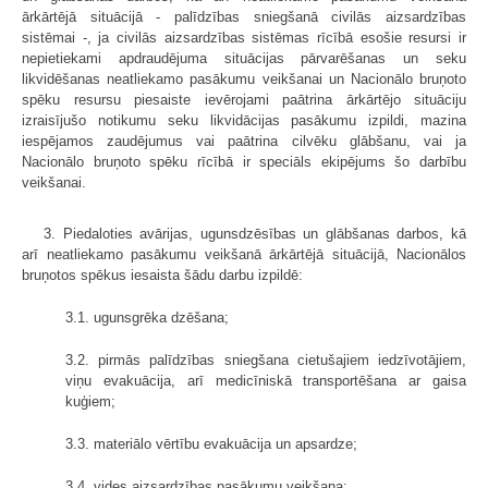
ārkārtējā situācijā - palīdzības sniegšanā civilās aizsardzības
sistēmai -, ja civilās aizsardzības sistēmas rīcībā esošie resursi ir
nepietiekami apdraudējuma situācijas pārvarēšanas un seku
likvidēšanas neatliekamo pasākumu veikšanai un Nacionālo bruņoto
spēku resursu piesaiste ievērojami paātrina ārkārtējo situāciju
izraisījušo notikumu seku likvidācijas pasākumu izpildi, mazina
iespējamos zaudējumus vai paātrina cilvēku glābšanu, vai ja
Nacionālo bruņoto spēku rīcībā ir speciāls ekipējums šo darbību
veikšanai.
3. Piedaloties avārijas, ugunsdzēsības un glābšanas darbos, kā
arī neatliekamo pasākumu veikšanā ārkārtējā situācijā, Nacionālos
bruņotos spēkus iesaista šādu darbu izpildē:
3.1. ugunsgrēka dzēšana;
3.2. pirmās palīdzības sniegšana cietušajiem iedzīvotājiem,
viņu evakuācija, arī medicīniskā transportēšana ar gaisa
kuģiem;
3.3. materiālo vērtību evakuācija un apsardze;
3.4. vides aizsardzības pasākumu veikšana;