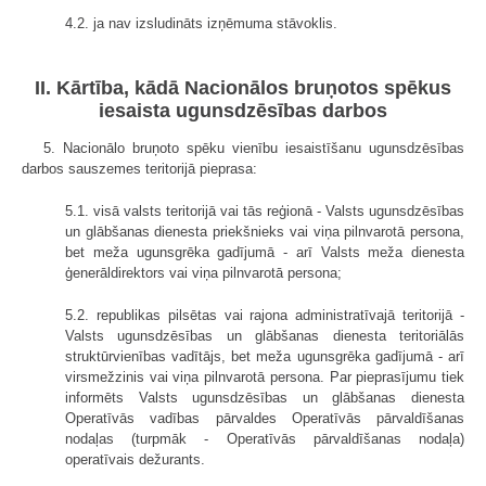
4.2. ja nav izsludināts izņēmuma stāvoklis.
II. Kārtība, kādā Nacionālos bruņotos spēkus
iesaista ugunsdzēsības darbos
5. Nacionālo bruņoto spēku vienību iesaistīšanu ugunsdzēsības
darbos sauszemes teritorijā pieprasa:
5.1. visā valsts teritorijā vai tās reģionā - Valsts ugunsdzēsības
un glābšanas dienesta priekšnieks vai viņa pilnvarotā persona,
bet meža ugunsgrēka gadījumā - arī Valsts meža dienesta
ģenerāldirektors vai viņa pilnvarotā persona;
5.2. republikas pilsētas vai rajona administratīvajā teritorijā -
Valsts ugunsdzēsības un glābšanas dienesta teritoriālās
struktūrvienības vadītājs, bet meža ugunsgrēka gadījumā - arī
virsmežzinis vai viņa pilnvarotā persona. Par pieprasījumu tiek
informēts Valsts ugunsdzēsības un glābšanas dienesta
Operatīvās vadības pārvaldes Operatīvās pārvaldīšanas
nodaļas (turpmāk - Operatīvās pārvaldīšanas nodaļa)
operatīvais dežurants.