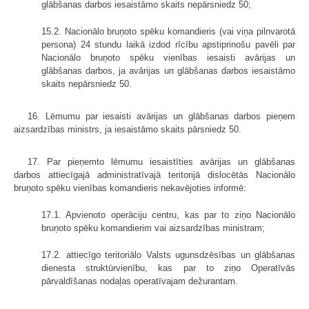
glābšanas darbos iesaistāmo skaits nepārsniedz 50;
15.2. Nacionālo bruņoto spēku komandieris (vai viņa pilnvarotā
persona) 24 stundu laikā izdod rīcību apstiprinošu pavēli par
Nacionālo bruņoto spēku vienības iesaisti avārijas un
glābšanas darbos, ja avārijas un glābšanas darbos iesaistāmo
skaits nepārsniedz 50.
16. Lēmumu par iesaisti avārijas un glābšanas darbos pieņem
aizsardzības ministrs, ja iesaistāmo skaits pārsniedz 50.
17. Par pieņemto lēmumu iesaistīties avārijas un glābšanas
darbos attiecīgajā administratīvajā teritorijā dislocētās Nacionālo
bruņoto spēku vienības komandieris nekavējoties informē:
17.1. Apvienoto operāciju centru, kas par to ziņo Nacionālo
bruņoto spēku komandierim vai aizsardzības ministram;
17.2. attiecīgo teritoriālo Valsts ugunsdzēsības un glābšanas
dienesta struktūrvienību, kas par to ziņo Operatīvās
pārvaldīšanas nodaļas operatīvajam dežurantam.