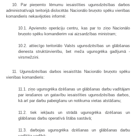
10. Par pieņemto lēmumu iesaistīties ugunsdzēsības darbos
administratīvajā teritorijā dislocētās Nacionālo bruņoto spēku vienības
komandieris nekavējoties informē:
10.1. Apvienoto operāciju centru, kas par to ziņo Nacionālo
bruņoto spēku komandierim vai aizsardzības ministram;
10.2. attiecīgo teritoriālo Valsts ugunsdzēsības un glābšanas
dienesta struktūrvienību, bet meža ugunsgrēka gadījumā -
virsmežzini.
11. Ugunsdzēsības darbos iesaistītās Nacionālo bruņoto spēku
vienības komandieris:
11.1. ziņo ugunsgrēka dzēšanas un glābšanas darbu vadītājam
par ierašanos un gatavību iesaistīties ugunsdzēsības darbos,
kā arī par darbu pabeigšanu un notikuma vietas atstāšanu;
11.2. tiek iekļauts un strādā ugunsgrēka dzēšanas un
glābšanas darbu operatīvā štāba sastāvā;
11.3. darbojas ugunsgrēka dzēšanas un glābšanas darbu
vadītāja vadībā;