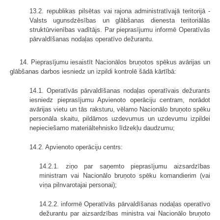
13.2. republikas pilsētas vai rajona administratīvajā teritorijā -
Valsts ugunsdzēsības un glābšanas dienesta teritoriālās
struktūrvienības vadītājs. Par pieprasījumu informē Operatīvās
pārvaldīšanas nodaļas operatīvo dežurantu.
14. Pieprasījumu iesaistīt Nacionālos bruņotos spēkus avārijas un
glābšanas darbos iesniedz un izpildi kontrolē šādā kārtībā:
14.1. Operatīvās pārvaldīšanas nodaļas operatīvais dežurants
iesniedz pieprasījumu Apvienoto operāciju centram, norādot
avārijas vietu un tās raksturu, vēlamo Nacionālo bruņoto spēku
personāla skaitu, pildāmos uzdevumus un uzdevumu izpildei
nepieciešamo materiāltehnisko līdzekļu daudzumu;
14.2. Apvienoto operāciju centrs:
14.2.1. ziņo par saņemto pieprasījumu aizsardzības
ministram vai Nacionālo bruņoto spēku komandierim (vai
viņa pilnvarotajai personai);
14.2.2. informē Operatīvās pārvaldīšanas nodaļas operatīvo
dežurantu par aizsardzības ministra vai Nacionālo bruņoto