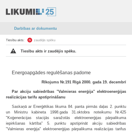
Darbības ar dokumentu
Tiesību akts:
zaudējis spēku
Tiesību akts ir zaudējis spēku.
Energoapgādes regulēšanas padome
Rīkojums Nr.191
Rīgā 2000. gada 19. decembrī
Par akciju sabiedrības "Valmieras enerģija" elektroenerģijas
realizācijas tarifu apstiprināšanu
Saskaņā ar Enerģētikas likuma 84. panta pirmās daļas 2. punktu
un Ministru kabineta 1998.gada 31.oktobra noteikumu Nr.425
"Koģenerācijas stacijās saražotās elektroenerģijas pārpalikuma
iepirkšanas kārtība" 5. punktu apstiprināt akciju sabiedrības
"Valmieras enerģija" elektroenerģijas pārpalikuma realizācijas tarifus