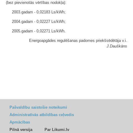
(bez pievienotās vērtības nodokļa):
2003.gadam - 0,02183 Ls/kWh;
2004.gadam - 0,02227 Ls/kWh;
2005.gadam - 0,02271 Ls/kWh.
Energoapgādes regulēšanas padomes priekšsēdētāja v.i.
J.Dauškāns
Pašvaldību saistošie noteikumi
Administratīvās atbildības ceļvedis
Apmācības
Pilnā versija
Par Likumi.lv