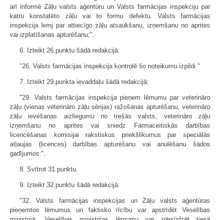
arī informē Zāļu valsts aģentūru un Valsts farmācijas inspekciju par
katru konstatēto zāļu vai to formu defektu. Valsts farmācijas
inspekcija lemj par attiecīgo zāļu atsaukšanu, izņemšanu no aprites
vai izplatīšanas apturēšanu;".
6. Izteikt 26.punktu šādā redakcijā:
"26. Valsts farmācijas inspekcija kontrolē šo noteikumu izpildi."
7. Izteikt 29.punkta ievaddaļu šādā redakcijā:
"29. Valsts farmācijas inspekcija pieņem lēmumu par veterināro
zāļu (vienas veterināro zāļu sērijas) ražošanas apturēšanu, veterināro
zāļu ievešanas aizliegumu no trešās valsts, veterināro zāļu
izņemšanu no aprites vai sniedz Farmaceitiskās darbības
licencēšanas komisijai rakstiskus priekšlikumus par speciālās
atļaujas (licences) darbības apturēšanu vai anulēšanu šādos
gadījumos:".
8. Svītrot 31.punktu.
9. Izteikt 32.punktu šādā redakcijā:
"32. Valsts farmācijas inspekcijas un Zāļu valsts aģentūras
pieņemtos lēmumus un faktisko rīcību var apstrīdēt Veselības
ministrijā. Veselības ministrijas lēmumu var pārsūdzēt tiesā