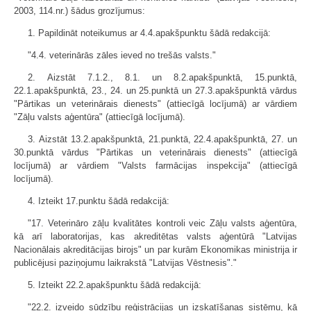
2003, 114.nr.) šādus grozījumus:
1. Papildināt noteikumus ar 4.4.apakšpunktu šādā redakcijā:
"4.4. veterinārās zāles ieved no trešās valsts."
2. Aizstāt 7.1.2., 8.1. un 8.2.apakšpunktā, 15.punktā,
22.1.apakšpunktā, 23., 24. un 25.punktā un 27.3.apakšpunktā vārdus
"Pārtikas un veterinārais dienests" (attiecīgā locījumā) ar vārdiem
"Zāļu valsts aģentūra" (attiecīgā locījumā).
3. Aizstāt 13.2.apakšpunktā, 21.punktā, 22.4.apakšpunktā, 27. un
30.punktā vārdus "Pārtikas un veterinārais dienests" (attiecīgā
locījumā) ar vārdiem "Valsts farmācijas inspekcija" (attiecīgā
locījumā).
4. Izteikt 17.punktu šādā redakcijā:
"17. Veterināro zāļu kvalitātes kontroli veic Zāļu valsts aģentūra,
kā arī laboratorijas, kas akreditētas valsts aģentūrā "Latvijas
Nacionālais akreditācijas birojs" un par kurām Ekonomikas ministrija ir
publicējusi paziņojumu laikrakstā "Latvijas Vēstnesis"."
5. Izteikt 22.2.apakšpunktu šādā redakcijā:
"22.2. izveido sūdzību reģistrācijas un izskatīšanas sistēmu, kā