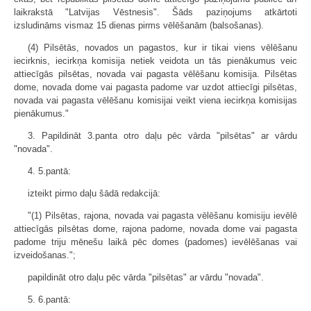
laikrakstā "Latvijas Vēstnesis". Šāds paziņojums atkārtoti
izsludināms vismaz 15 dienas pirms vēlēšanām (balsošanas).
(4) Pilsētās, novados un pagastos, kur ir tikai viens vēlēšanu
iecirknis, iecirkņa komisija netiek veidota un tās pienākumus veic
attiecīgās pilsētas, novada vai pagasta vēlēšanu komisija. Pilsētas
dome, novada dome vai pagasta padome var uzdot attiecīgi pilsētas,
novada vai pagasta vēlēšanu komisijai veikt viena iecirkņa komisijas
pienākumus."
3. Papildināt 3.panta otro daļu pēc vārda "pilsētas" ar vārdu
"novada".
4. 5.pantā:
izteikt pirmo daļu šādā redakcijā:
"(1) Pilsētas, rajona, novada vai pagasta vēlēšanu komisiju ievēlē
attiecīgās pilsētas dome, rajona padome, novada dome vai pagasta
padome triju mēnešu laikā pēc domes (padomes) ievēlēšanas vai
izveidošanas.";
papildināt otro daļu pēc vārda "pilsētas" ar vārdu "novada".
5. 6.pantā: