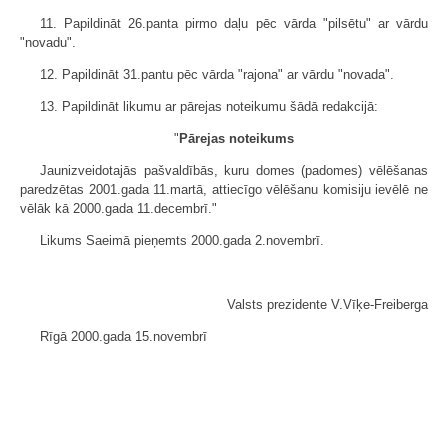
11. Papildināt 26.panta pirmo daļu pēc vārda "pilsētu" ar vārdu
"novadu".
12. Papildināt 31.pantu pēc vārda "rajona" ar vārdu "novada".
13. Papildināt likumu ar pārejas noteikumu šādā redakcijā:
"
Pārejas noteikums
Jaunizveidotajās pašvaldībās, kuru domes (padomes) vēlēšanas
paredzētas 2001.gada 11.martā, attiecīgo vēlēšanu komisiju ievēlē ne
vēlāk kā 2000.gada 11.decembrī."
Likums Saeimā pieņemts 2000.gada 2.novembrī.
Valsts prezidente V.Vīķe-Freiberga
Rīgā 2000.gada 15.novembrī