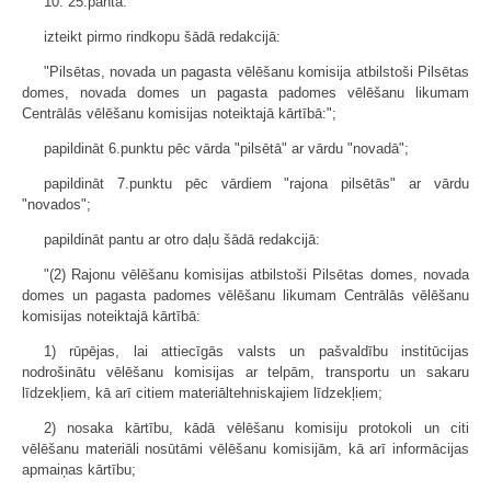
10. 25.pantā:
izteikt pirmo rindkopu šādā redakcijā:
"Pilsētas, novada un pagasta vēlēšanu komisija atbilstoši Pilsētas
domes, novada domes un pagasta padomes vēlēšanu likumam
Centrālās vēlēšanu komisijas noteiktajā kārtībā:";
papildināt 6.punktu pēc vārda "pilsētā" ar vārdu "novadā";
papildināt 7.punktu pēc vārdiem "rajona pilsētās" ar vārdu
"novados";
papildināt pantu ar otro daļu šādā redakcijā:
"(2) Rajonu vēlēšanu komisijas atbilstoši Pilsētas domes, novada
domes un pagasta padomes vēlēšanu likumam Centrālās vēlēšanu
komisijas noteiktajā kārtībā:
1) rūpējas, lai attiecīgās valsts un pašvaldību institūcijas
nodrošinātu vēlēšanu komisijas ar telpām, transportu un sakaru
līdzekļiem, kā arī citiem materiāltehniskajiem līdzekļiem;
2) nosaka kārtību, kādā vēlēšanu komisiju protokoli un citi
vēlēšanu materiāli nosūtāmi vēlēšanu komisijām, kā arī informācijas
apmaiņas kārtību;