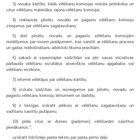
3) nosaka kārtību, kādā vēlēšanu komisijas nosūta protokolus un
citus vēlēšanu materiālus rajona vēlēšanu komisijai;
4) noklausās pilsētu, novadu un pagastu vēlēšanu komisiju
ziņojumus par vēlēšanu sagatavošanu;
5) dod pilsētu, novadu un pagastu vēlēšanu komisijām
norādījumus par visiem jautājumiem, kas saistīti ar vēlēšanu procesa
un gaitas nodrošināšanu atbilstoši likuma prasībām;
6) sakarā ar saņemtajām sūdzībām vai pēc savas iniciatīvas
pārbauda vēlēšanu rezultātus atsevišķos vēlēšanu apgabalos vai
vēlēšanu iecirkņos;
7) informē vēlētājus par vēlēšanu kārtību;
8) izskata sūdzības un iesniegumus par pilsētu, novadu un
pagastu vēlēšanu komisiju lēmumiem un darbību;
9) ir tiesīgas izskatīt jebkuru ar vēlēšanu sagatavošanu un
vadīšanu saistītu jautājumu;
10) pilda citus ar domes (padomes) vēlēšanām saistītus
pienākumus.";
uzskatīt līdzšinējo panta tekstu par panta pirmo daļu.