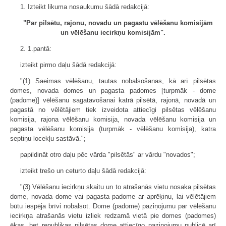
1. Izteikt likuma nosaukumu šādā redakcijā:
"Par pilsētu, rajonu, novadu un pagastu vēlēšanu komisijām
un vēlēšanu iecirkņu komisijām".
2. 1.pantā:
izteikt pirmo daļu šādā redakcijā:
"(1) Saeimas vēlēšanu, tautas nobalsošanas, kā arī pilsētas
domes, novada domes un pagasta padomes [turpmāk - dome
(padome)] vēlēšanu sagatavošanai katrā pilsētā, rajonā, novadā un
pagastā no vēlētājiem tiek izveidota attiecīgi pilsētas vēlēšanu
komisija, rajona vēlēšanu komisija, novada vēlēšanu komisija un
pagasta vēlēšanu komisija (turpmāk - vēlēšanu komisija), katra
septiņu locekļu sastāvā.";
papildināt otro daļu pēc vārda "pilsētās" ar vārdu "novados";
izteikt trešo un ceturto daļu šādā redakcijā:
"(3) Vēlēšanu iecirkņu skaitu un to atrašanās vietu nosaka pilsētas
dome, novada dome vai pagasta padome ar aprēķinu, lai vēlētājiem
būtu iespēja brīvi nobalsot. Dome (padome) paziņojumu par vēlēšanu
iecirkņa atrašanās vietu izliek redzamā vietā pie domes (padomes)
ēkas, bet republikas pilsētas dome attiecīgo paziņojumu publicē arī