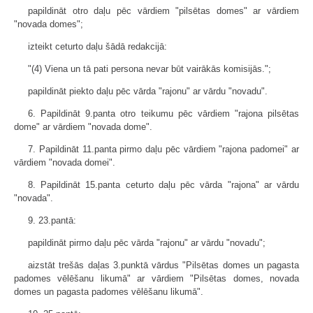
papildināt otro daļu pēc vārdiem "pilsētas domes" ar vārdiem
"novada domes";
izteikt ceturto daļu šādā redakcijā:
"(4) Viena un tā pati persona nevar būt vairākās komisijās.";
papildināt piekto daļu pēc vārda "rajonu" ar vārdu "novadu".
6. Papildināt 9.panta otro teikumu pēc vārdiem "rajona pilsētas
dome" ar vārdiem "novada dome".
7. Papildināt 11.panta pirmo daļu pēc vārdiem "rajona padomei" ar
vārdiem "novada domei".
8. Papildināt 15.panta ceturto daļu pēc vārda "rajona" ar vārdu
"novada".
9. 23.pantā:
papildināt pirmo daļu pēc vārda "rajonu" ar vārdu "novadu";
aizstāt trešās daļas 3.punktā vārdus "Pilsētas domes un pagasta
padomes vēlēšanu likumā" ar vārdiem "Pilsētas domes, novada
domes un pagasta padomes vēlēšanu likumā".