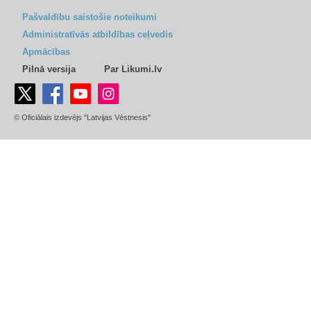
Pašvaldību saistošie noteikumi
Administratīvās atbildības ceļvedis
Apmācības
Pilnā versija
Par Likumi.lv
© Oficiālais izdevējs "Latvijas Vēstnesis"