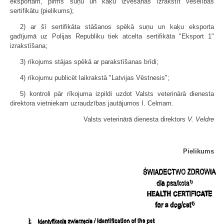
eksportam, pirms suņu un kaķu izvešanas izrakstīt veselības
sertifikātu (pielikums);
2) ar šī sertifikāta stāšanos spēkā suņu un kaķu eksporta
gadījumā uz Polijas Republiku tiek atcelta sertifikāta "Eksport 1"
izrakstīšana;
3) rīkojums stājas spēkā ar parakstīšanas brīdi;
4) rīkojumu publicēt laikrakstā "Latvijas Vēstnesis";
5) kontroli pār rīkojuma izpildi uzdot Valsts veterinārā dienesta
direktora vietniekam uzraudzības jautājumos I. Celmam.
Valsts veterinārā dienesta direktors
V. Veldre
Pielikums