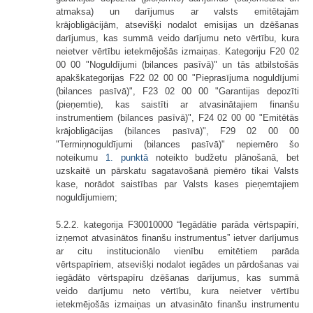
atmaksa) un darījumus ar valsts emitētajām
krājobligācijām, atsevišķi nodalot emisijas un dzēšanas
darījumus, kas summā veido darījumu neto vērtību, kura
neietver vērtību ietekmējošās izmaiņas. Kategoriju F20 02
00 00 "Noguldījumi (bilances pasīvā)" un tās atbilstošās
apakškategorijas F22 02 00 00 "Pieprasījuma noguldījumi
(bilances pasīvā)", F23 02 00 00 "Garantijas depozīti
(pieņemtie), kas saistīti ar atvasinātajiem finanšu
instrumentiem (bilances pasīvā)", F24 02 00 00 "Emitētās
krājobligācijas (bilances pasīvā)", F29 02 00 00
"Termiņnoguldījumi (bilances pasīvā)" nepiemēro šo
noteikumu
1. punktā
noteikto budžetu plānošanā, bet
uzskaitē un pārskatu sagatavošanā piemēro tikai Valsts
kase, norādot saistības par Valsts kases pieņemtajiem
noguldījumiem;
5.2.2. kategorija F30010000 “Iegādātie parāda vērtspapīri,
izņemot atvasinātos finanšu instrumentus” ietver darījumus
ar citu institucionālo vienību emitētiem parāda
vērtspapīriem, atsevišķi nodalot iegādes un pārdošanas vai
iegādāto vērtspapīru dzēšanas darījumus, kas summā
veido darījumu neto vērtību, kura neietver vērtību
ietekmējošās izmaiņas un atvasināto finanšu instrumentu