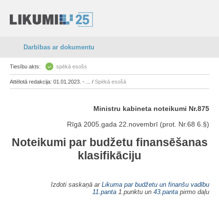
Darbības ar dokumentu
Tiesību akts:
spēkā esošs
Attēlotā redakcija: 01.01.2023. - ... /
Spēkā esošā
Ministru kabineta noteikumi Nr.875
Rīgā 2005.gada 22.novembrī (prot. Nr.68 6.§)
Noteikumi par budžetu finansēšanas
klasifikāciju
Izdoti saskaņā ar
Likuma par budžetu un finanšu vadību
11.panta
1.punktu un
43.panta
pirmo daļu