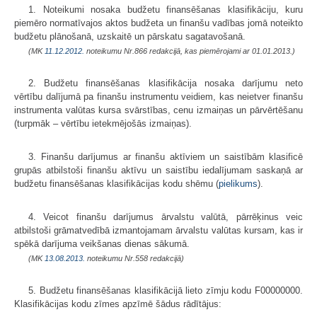
1. Noteikumi nosaka budžetu finansēšanas klasifikāciju, kuru
piemēro normatīvajos aktos budžeta un finanšu vadības jomā noteikto
budžetu plānošanā, uzskaitē un pārskatu sagatavošanā.
(MK
11.12.2012.
noteikumu Nr.866 redakcijā, kas piemērojami ar 01.01.2013.)
2. Budžetu finansēšanas klasifikācija nosaka darījumu neto
vērtību dalīju­mā pa finanšu instrumentu veidiem, kas neietver finanšu
instrumenta valūtas kursa svārstības, cenu izmaiņas un pārvērtēšanu
(turpmāk – vērtību ietekmējošās izmaiņas).
3. Finanšu darījumus ar finanšu aktīviem un saistībām klasificē
grupās atbilstoši finanšu aktīvu un saistību iedalījumam saskaņā ar
budžetu finansē­šanas klasifikācijas kodu shēmu (
pielikums
).
4. Veicot finanšu darījumus ārvalstu valūtā, pārrēķinus veic
atbilstoši grāmatvedībā izmantojamam ārvalstu valūtas kursam, kas ir
spēkā darījuma veikšanas dienas sākumā.
(MK
13.08.2013.
noteikumu Nr.558 redakcijā)
5. Budžetu finansēšanas klasifikācijā lieto zīmju kodu F00000000.
Klasifikācijas kodu zīmes apzīmē šādus rādītājus: