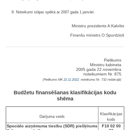
8. Noteikumi stājas spēkā ar 2007.gada 1.janvāri.
Ministru prezidents A.Kalvītis
Finanšu ministrs O.Spurdziņš
Pielikums
Ministru kabineta
2005.gada 22.novembra
noteikumiem Nr. 875
(Pielikums MK
22.11.2022.
noteikumu Nr. 732 redakcijā)
Budžetu finansēšanas klasifikācijas kodu
shēma
Klasifikācijas
Darījuma veids
kods
Speciālo aizņēmuma tiesību (SDR) piešķīrums
F10 02 00