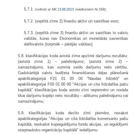
5.7.1.
;
(svītrots ar MK
13.08.2013.
noteikumiem Nr.558)
5.7.2. (septītā zīme 2) finanšu aktīvi un saistības
euro
;
5.7.3. (septītā zīme 3) finanšu aktīvi un saistības to valstu
valūtās, kuras nav Ekonomikas un monetārās savienības
dalībvalstis (turpmāk – pārējās valūtas);
5.8. klasifikācijas koda astotā zīme apzīmē darījumu rezultātu:
(astotā zīme 1) – palielinājums; (astotā zīme 2) –
samazinājums, kas summā veido darījumu neto vērtību.
Gadskārtējā valsts budžeta finansēšanas daļas plānošanā
apakškategorijai F21 01 00 00 "Naudas līdzekļi" un
apakškategorijai F50 01 00 00 "Akcijas un cita līdzdalība pašu
kapitālā" klasifikācijas koda astoto zīmi nepiemēro un norāda
tikai darījumu kopējo neto rezultātu – atlikumu palielinājumu vai
samazinājumu;
5.9. klasifikācijas koda devīto zīmi piemēro, nosakot
apakškategorijas "Akcijas un cita līdzdalība komersantu pašu
kapitālā, neskaitot kopieguldījumu fondu akcijas, un ieguldījumi
starptautisko organizāciju kapitālā" iedalījumu: