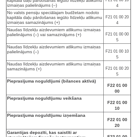
kapitāla daļu pārdošanas iegūto līdzekļu atlikumu
izmaiņas palielinājums (–)
4
No valsts pensiju speciālajam budžetam nodoto
F21 01 00 20
kapitāla daļu pārdošanas iegūto līdzekļu atlikumu
izmaiņas samazinājums (+)
4
Naudas līdzekļu aizdevumiem atlikumu izmaiņas
F21 01 00 00
palielinājums (–) vai samazinājums (+)
5
Naudas līdzekļu aizdevumiem atlikumu izmaiņas
F21 01 00 10
palielinājums (–)
5
Naudas līdzekļu aizdevumiem atlikumu izmaiņas
F21 01 00 20
samazinājums (+)
5
Pieprasījuma noguldījumi (bilances aktīvā)
F22 01 00
00
Pieprasījuma noguldījumu veikšana
F22 01 00
10
Pieprasījuma noguldījumu izņemšana
F22 01 00
20
Garantijas depozīti, kas saistīti ar
F23 01 00