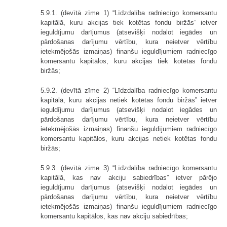
5.9.1. (devītā zīme 1) “Līdzdalība radniecīgo komersantu
kapitālā, kuru akcijas tiek kotētas fondu biržās” ietver
ieguldījumu darījumus (atsevišķi nodalot iegādes un
pārdošanas darījumu vērtību, kura neietver vērtību
ietekmējošās izmaiņas) finanšu ieguldījumiem radniecīgo
komersantu kapitālos, kuru akcijas tiek kotētas fondu
biržās;
5.9.2. (devītā zīme 2) “Līdzdalība radniecīgo komersantu
kapitālā, kuru akcijas netiek kotētas fondu biržās” ietver
ieguldījumu darījumus (atsevišķi no­dalot iegādes un
pārdošanas darījumu vērtību, kura neietver vērtību
ietekmējošās izmaiņas) finanšu ieguldījumiem radniecīgo
komersantu kapitālos, kuru akcijas netiek kotētas fondu
biržās;
5.9.3. (devītā zīme 3) “Līdzdalība radniecīgo komersantu
kapitālā, kas nav akciju sabiedrības” ietver pārējo
ieguldījumu darījumus (atsevišķi nodalot iegādes un
pārdošanas darījumu vērtību, kura neietver vērtību
ietekmējošās izmaiņas) finanšu ieguldījumiem radniecīgo
komersantu kapitālos, kas nav akciju sabiedrības;