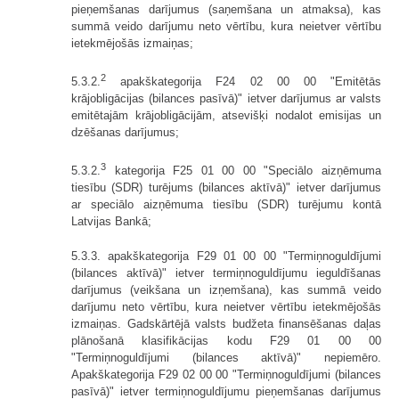
pieņemšanas darījumus (saņemšana un atmaksa), kas
summā veido darījumu neto vērtību, kura neietver vērtību
ietekmējošās izmaiņas;
2
5.3.2.
apakškategorija F24 02 00 00 "Emitētās
krājobligācijas (bilances pasīvā)" ietver darījumus ar valsts
emitētajām krājobligācijām, atsevišķi nodalot emisijas un
dzēšanas darījumus;
3
5.3.2.
kategorija F25 01 00 00 "Speciālo aizņēmuma
tiesību (SDR) turējums (bilances aktīvā)" ietver darījumus
ar speciālo aizņēmuma tiesību (SDR) turējumu kontā
Latvijas Bankā;
5.3.3. apakškategorija F29 01 00 00 "Termiņnoguldījumi
(bilances aktīvā)" ietver termiņnoguldījumu ieguldīšanas
darījumus (veikšana un izņemšana), kas summā veido
darījumu neto vērtību, kura neietver vērtību ietekmējošās
izmaiņas. Gadskārtējā valsts budžeta finansēšanas daļas
plānošanā klasifikācijas kodu F29 01 00 00
"Termiņnoguldījumi (bilances aktīvā)" nepiemēro.
Apakškategorija F29 02 00 00 "Termiņnoguldījumi (bilances
pasīvā)" ietver termiņnoguldījumu pieņemšanas darījumus