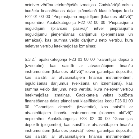
neietver vērtību ietekmējošās izmaiņas. Gadskārtējā valsts
budžeta finansēšanas daļas plānošanā klasifikācijas kodu
F22 01 00 00 "Pieprasījuma noguldījumi (bilances aktīvā)"
nepiemēro. Apakškategorija F22 02 00 00 "Pieprasījuma
noguldījumi (bilances pasīvā)" ietver pieprasījuma
noguldījumu pieņemšanas darījumus (pieņemšana un
atmaksa), kas summā veido darījumu neto vērtību, kura
neietver vērtību ietekmējošās izmaiņas;
1
5.3.2.
apakškategorija F23 01 00 00 "Garantijas depozīti
(izvietotie), kas saistīti ar atvasinātajiem finanšu
instrumentiem (bilances aktīvā)" ietver garantijas depozītu,
kas saistīti ar atvasinātajiem finanšu instrumentiem,
ieguldīšanas darījumus (veikšana un izņemšana), kas
summā veido darījumu neto vērtību, kura neietver vērtību
ietekmējošās izmaiņas. Gadskārtējā valsts budžeta
finansēšanas daļas plānošanā klasifikācijas kodu F23 01 00
00 "Garantijas depozīti (izvietotie), kas saistīti ar
atvasinātajiem finanšu instrumentiem (bilances aktīvā)"
nepiemēro. Apakškategorija F23 02 00 00 "Garantijas
depozīti (pieņemtie), kas saistīti ar atvasinātajiem finanšu
instrumentiem (bilances pasīvā)" ietver garantijas depozītu,
kas saistīti ar atvasinātajiem finanšu instrumentiem,