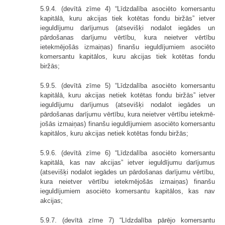
5.9.4. (devītā zīme 4) “Līdzdalība asociēto komersantu
kapitālā, kuru akcijas tiek kotētas fondu biržās” ietver
ieguldījumu darījumus (atsevišķi noda­lot iegādes un
pārdošanas darījumu vērtību, kura neietver vērtību
ietekmējošās izmaiņas) finanšu ieguldījumiem asociēto
komersantu kapitālos, kuru akcijas tiek kotētas fondu
biržās;
5.9.5. (devītā zīme 5) “Līdzdalība asociēto komersantu
kapitālā, kuru akcijas netiek kotētas fondu biržās” ietver
ieguldījumu darījumus (atsevišķi nodalot iegādes un
pārdošanas darījumu vērtību, kura neietver vērtību ietekmē­
jošās izmaiņas) finanšu ieguldījumiem asociēto komersantu
kapitālos, kuru akcijas netiek kotētas fondu biržās;
5.9.6. (devītā zīme 6) “Līdzdalība asociēto komersantu
kapitālā, kas nav akcijas” ietver ieguldījumu darījumus
(atsevišķi nodalot iegādes un pārdošanas darījumu vērtību,
kura neietver vērtību ietekmējošās izmaiņas) finanšu
ieguldī­jumiem asociēto komersantu kapitālos, kas nav
akcijas;
5.9.7. (devītā zīme 7) “Līdzdalība pārējo komersantu