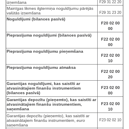
F29 31 22 20
izņemšana
Mainīgas likmes ilgtermiņa noguldījumu pārējās
F29 31 23 20
valūtās izņemšana
Noguldījumi (bilances pasīvā)
F20 02 00
00
Pieprasījuma noguldījumi (bilances pasīvā)
F22 02 00
00
Pieprasījuma noguldījumu pieņemšana
F22 02 00
10
Pieprasījuma noguldījumu atmaksa
F22 02 00
20
Garantijas noguldījumi, kas saistīti ar
F23 02 00
atvasinātajiem finanšu instrumentiem
(bilances pasīvā)
00
Garantijas depozītu (pieņemto), kas saistīti ar
F23 02 00
atvasinātajiem finanšu instrumentiem,
saņemšana
10
Garantijas depozītu (pieņemto), kas saistīti ar
F23 02 02 10
atvasinātajiem finanšu instrumentiem,
euro
saņemšana