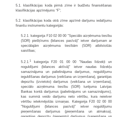
5.1. klasifikācijas koda pirmā zīme ir budžetu finansēšanas
klasifikācijas apzīmējums “F”;
5.2. klasifikācijas koda otrā zīme apzīmē darījumu iedalījumu
finanšu instrumentu kategorijās:
5.2.1. kategorija F10 02 00 00 "Speciālo aizņēmuma tiesību
(SDR) piešķīrums (bilances pasīvā)" ietver darījumam ar
speciālajām aizņēmuma tiesībām (SDR) atbilstošās
saistības;
1
5.2.1.
kategorija F20 01 00 00 "Naudas līdzekļi un
noguldījumi (bilances aktīvā)" ietver naudas līdzekļu
samazinājuma un palielinājuma darījumus, noguldījumu
ieguldīšanas darījumus (veikšana un izņemšana), garantijas
depozītu (izvietoto) darījumus (veikšana un izņemšana),
speciālo aizņēmuma tiesību (SDR) turējuma Latvijas
Bankas kontā darījumus (palielinājums un samazinājums),
kas summā veido darījumu neto vērtību, kura neietver
vērtību ietekmējošās izmaiņas. Kategorija F20 02 00 00
"Noguldījumi (bilances pasīvā)" ietver noguldījumu
pieņemšanas darījumus (pieņemšana un atmaksa),
garantijas depozītu (pieņemto) darījumus (saņemšana un