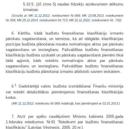
5.10.5. (10 zīme 5) naudas līdzekļu aizdevumiem atlikumu
izmaiņas.
(Grozīts ar MK
11.12.2012.
noteikumiem Nr.866; MK
13.08.2013.
noteikumiem
Nr.558; MK
25.11.2014.
noteikumiem Nr.713; MK
22.11.2022.
noteikumiem Nr. 732)
6. Kārtību, kādā budžetu finansēšanas klasifikāciju izmanto
pārskatu sagatavošanai, un termiņus, kā arī obligātās klasifikācijas
pozīcijas budžeta plānošanai nosaka normatīvajos aktos par pārskatu
sagatavošanu un iesniegšanu. Pašvaldības budžetu finansēšanas
klasifikāciju budžeta uzskaitē un pārskatu sagatavošanā piemēro tikai
tādā apjomā, kāds noteikts normatīvajos aktos par pārskatu
sagatavošanu un iesniegšanu. Pašvaldības budžetu finansēšanas
klasifi­kāciju budžeta plānošanai izmanto atbilstoši saviem ieskatiem.
1
6.
Gadskārtējā valsts budžeta izstrādāšanai Finanšu ministrija
var noteikt detalizētākus piemērojamos finansēšanas klasifikācijas
kodus.
(MK
11.12.2012.
noteikumu Nr.866 redakcijā, kas piemērojami ar 01.01.2013.)
7. Atzīt par spēku zaudējušiem Ministru kabineta 2005.gada
1.februāra noteikumus Nr.91 “Noteikumi par budžetu finansēšanas
klasifikāciju” (Latvijas Vēstnesis, 2005, 20.nr.).