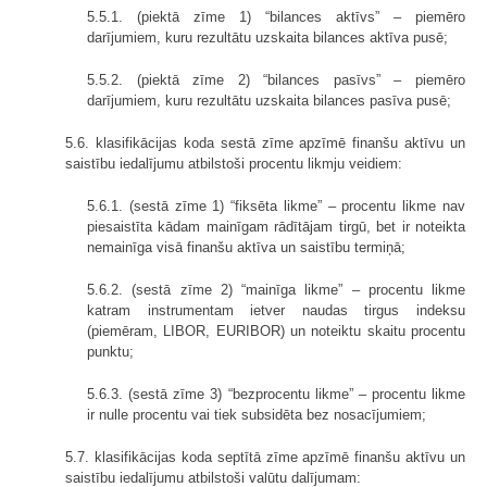
5.5.1. (piektā zīme 1) “bilances aktīvs” – piemēro
darījumiem, kuru rezultātu uzskaita bilances aktīva pusē;
5.5.2. (piektā zīme 2) “bilances pasīvs” – piemēro
darījumiem, kuru rezultātu uzskaita bilances pasīva pusē;
5.6. klasifikācijas koda sestā zīme apzīmē finanšu aktīvu un
saistību iedalījumu atbilstoši procentu likmju veidiem:
5.6.1. (sestā zīme 1) “fiksēta likme” – procentu likme nav
piesaistīta kādam mainīgam rādītājam tirgū, bet ir noteikta
nemainīga visā finanšu aktīva un saistību termiņā;
5.6.2. (sestā zīme 2) “mainīga likme” – procentu likme
katram instrumen­tam ietver naudas tirgus indeksu
(piemēram, LIBOR, EURIBOR) un noteiktu skaitu procentu
punktu;
5.6.3. (sestā zīme 3) “bezprocentu likme” – procentu likme
ir nulle procentu vai tiek subsidēta bez nosacījumiem;
5.7. klasifikācijas koda septītā zīme apzīmē finanšu aktīvu un
saistību iedalījumu atbilstoši valūtu dalījumam: