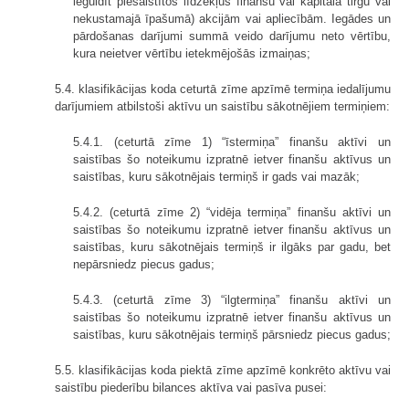
ieguldīt piesais­tītos līdzekļus finanšu vai kapitāla tirgū vai
nekustamajā īpašumā) akcijām vai apliecībām. Iegādes un
pārdošanas darījumi summā veido darījumu neto vērtību,
kura neietver vērtību ietekmējošās izmaiņas;
5.4. klasifikācijas koda ceturtā zīme apzīmē termiņa iedalījumu
darīju­miem atbilstoši aktīvu un saistību sākotnējiem termiņiem:
5.4.1. (ceturtā zīme 1) “īstermiņa” finanšu aktīvi un
saistības šo noteiku­mu izpratnē ietver finanšu aktīvus un
saistības, kuru sākotnējais termiņš ir gads vai mazāk;
5.4.2. (ceturtā zīme 2) “vidēja termiņa” finanšu aktīvi un
saistības šo noteikumu izpratnē ietver finanšu aktīvus un
saistības, kuru sākotnējais termiņš ir ilgāks par gadu, bet
nepārsniedz piecus gadus;
5.4.3. (ceturtā zīme 3) “ilgtermiņa” finanšu aktīvi un
saistības šo noteiku­mu izpratnē ietver finanšu aktīvus un
saistības, kuru sākotnējais termiņš pārsniedz piecus gadus;
5.5. klasifikācijas koda piektā zīme apzīmē konkrēto aktīvu vai
saistību piederību bilances aktīva vai pasīva pusei: