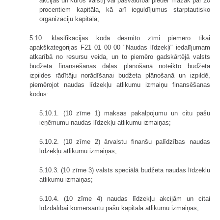
akcijas un kuros valstij vai pašvaldībai pieder mazāk par 20
procentiem kapitāla, kā arī ieguldījumus starptautisko
organizāciju kapitālā;
5.10. klasifikācijas koda desmito zīmi piemēro tikai
apakškategorijas F21 01 00 00 "Naudas līdzekļi" iedalījumam
atkarībā no resursu veida, un to piemēro gadskārtējā valsts
budžeta finansēšanas daļas plānošanā noteikto budžeta
izpildes rādītāju norādīšanai budžeta plānošanā un izpildē,
piemērojot naudas līdzekļu atlikumu izmaiņu finansēšanas
kodus:
5.10.1. (10 zīme 1) maksas pakalpojumu un citu pašu
ieņēmumu naudas līdzekļu atlikumu izmaiņas;
5.10.2. (10 zīme 2) ārvalstu finanšu palīdzības naudas
līdzekļu atlikumu izmaiņas;
5.10.3. (10 zīme 3) valsts speciālā budžeta naudas līdzekļu
atlikumu izmaiņas;
5.10.4. (10 zīme 4) naudas līdzekļu akcijām un citai
līdzdalībai komersantu pašu kapitālā atlikumu izmaiņas;