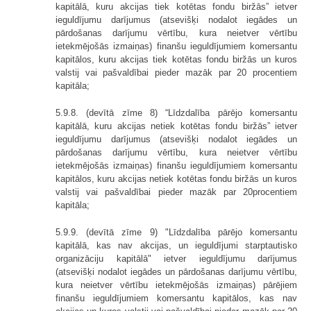
kapitālā, kuru akcijas tiek kotētas fondu biržās” ietver
ieguldījumu darījumus (atsevišķi noda­lot iegādes un
pārdošanas darījumu vērtību, kura neietver vērtību
ietekmējošās izmaiņas) finanšu ieguldījumiem komersantu
kapitālos, kuru akcijas tiek kotētas fondu biržās un kuros
valstij vai pašvaldībai pieder mazāk par 20 procentiem
kapitāla;
5.9.8. (devītā zīme 8) “Līdzdalība pārējo komersantu
kapitālā, kuru akcijas netiek kotētas fondu biržās” ietver
ieguldījumu darījumus (atsevišķi nodalot iegādes un
pārdošanas darījumu vērtību, kura neietver vērtību
ietekmējošās izmaiņas) finanšu ieguldījumiem komersantu
kapitālos, kuru akcijas netiek kotētas fondu biržās un kuros
valstij vai pašvaldībai pieder mazāk par 20procen­tiem
kapitāla;
5.9.9. (devītā zīme 9) "Līdzdalība pārējo komersantu
kapitālā, kas nav akcijas, un ieguldījumi starptautisko
organizāciju kapitālā" ietver ieguldījumu darījumus
(atsevišķi nodalot iegādes un pārdošanas darījumu vērtību,
kura neietver vērtību ietekmējošās izmaiņas) pārējiem
finanšu ieguldījumiem komersantu kapitālos, kas nav