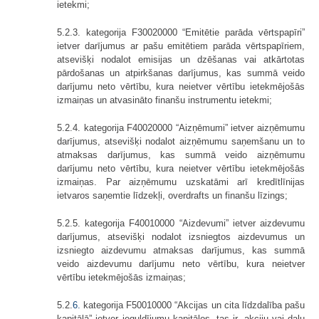
ietekmi;
5.2.3. kategorija F30020000 “Emitētie parāda vērtspapīri”
ietver darījumus ar pašu emitētiem parāda vērtspapīriem,
atsevišķi nodalot emisijas un dzēšanas vai atkārtotas
pārdošanas un atpirkšanas darījumus, kas summā veido
darījumu neto vērtību, kura neietver vērtību ietekmējošās
izmaiņas un atvasināto finanšu instrumentu ietekmi;
5.2.4. kategorija F40020000 “Aizņēmumi” ietver aizņēmumu
darījumus, atsevišķi nodalot aizņēmumu saņemšanu un to
atmaksas darījumus, kas summā veido aizņēmumu
darījumu neto vērtību, kura neietver vērtību ietekmējošās
izmaiņas. Par aizņēmumu uzskatāmi arī kredītlīnijas
ietvaros saņemtie līdzekļi, overdrafts un finanšu līzings;
5.2.5. kategorija F40010000 “Aizdevumi” ietver aizdevumu
darījumus, atsevišķi nodalot izsniegtos aizdevumus un
izsniegto aizdevumu atmaksas darījumus, kas summā
veido aizdevumu darījumu neto vērtību, kura neietver
vērtību ietekmējošās izmaiņas;
5.2.
6.
kategorija F50010000 “Akcijas un cita līdzdalība pašu
kapitālā” ietver ieguldījumu kapitālos, tas ir, akciju vai daļu