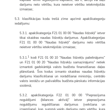
darījumu neto vērtību, kura neietver vērtību ietekmējošās
izmaiņas;
5.3. klasifikācijas koda trešā zīme apzīmē apakškategoriju
iedalījumu:
5.3.1. apakškategorija F21 01 00 00 "Naudas līdzekļi" ietver
tikai skaidras naudas līdzekļu darījumus. Apakškategorijas
F21 01 00 00 "Naudas līdzekļi" darījumu neto vērtība
neietver vērtību ietekmējošās izmaiņas;
1
5.3.1.
kodi F21 01 00 10 "Naudas līdzekļu palielinājums"
un F21 01 00 20 "Naudas līdzekļu samazinājums" netiek
izmantoti gadskārtējā valsts budžeta finansēšanas daļas
plānošanā. Šos kodus izmanto skaidras naudas līdzekļu
darījumu klasificēšanai un norādīšanai ministriju, centrālo
valsts iestāžu un pašvaldību budžeta pārskatu informācijas
sistēmā;
5.3.2. apakškategorija F22 01 00 00 "Pieprasījuma
noguldījumi (bilances aktīvā)" ietver pieprasījuma
noguldījumu ieguldīšanas darījumus (veikšana un
izņemšana), kas summā veido darījumu neto vērtību, kura