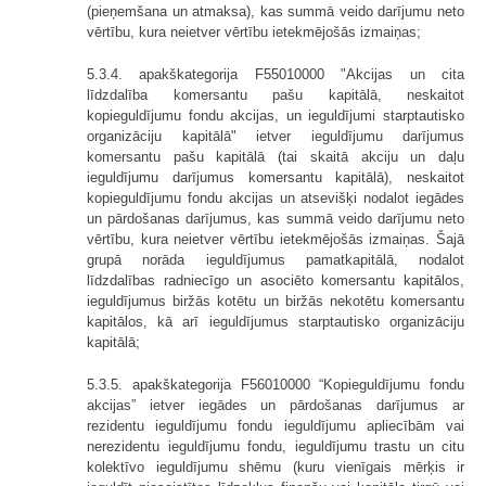
(pieņemšana un atmaksa), kas summā veido darījumu neto
vērtību, kura neietver vērtību ietekmējošās izmaiņas;
5.3.4. apakškategorija F55010000 "Akcijas un cita
līdzdalība komersantu pašu kapitālā, neskaitot
kopieguldījumu fondu akcijas, un ieguldījumi starptautisko
organizāciju kapitālā" ietver ieguldījumu darījumus
komersantu pašu kapitālā (tai skaitā akciju un daļu
ieguldījumu darījumus komersantu kapitālā), neskaitot
kopieguldījumu fondu akcijas un atsevišķi nodalot iegādes
un pārdošanas darījumus, kas summā veido darījumu neto
vērtību, kura neietver vērtību ietekmējošās izmaiņas. Šajā
grupā norāda ieguldījumus pamatkapitālā, nodalot
līdzdalības radniecīgo un asociēto komersantu kapitālos,
ieguldījumus biržās kotētu un biržās nekotētu komersantu
kapitālos, kā arī ieguldījumus starptautisko organizāciju
kapitālā;
5.3.5. apakškategorija F56010000 “Kop­ieguldījumu fondu
akcijas” ietver iegādes un pārdošanas darījumus ar
rezidentu ieguldījumu fondu ieguldījumu apliecībām vai
nerezidentu ieguldījumu fondu, ieguldījumu trastu un citu
kolektīvo ieguldījumu shēmu (kuru vienīgais mērķis ir