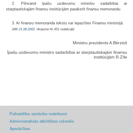
2. Pilnvarot īpašu uzdevumu ministru sadarbībai ar
starptautiskajām finansu institūcijām parakstīt finansu memorandu.
3. Ar finansu memoranda tekstu var iepazīties Finansu ministrijā.
(MK
21.08.2002.
rīkojuma Nr.451 redakcijā)
Ministru prezidents A.Bērziņš
Īpašu uzdevumu ministrs sadarbībai ar starptautiskajām finansu
institūcijām R.Zīle
Pašvaldību saistošie noteikumi
Administratīvās atbildības ceļvedis
Apmācības