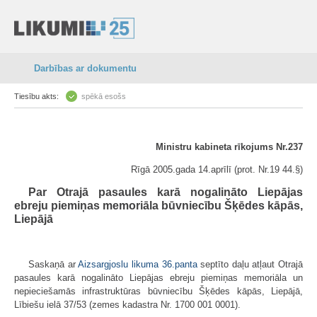
Darbības ar dokumentu
Tiesību akts:
spēkā esošs
Ministru kabineta rīkojums Nr.237
Rīgā 2005.gada 14.aprīlī (prot. Nr.19 44.§)
Par Otrajā pasaules karā nogalināto Liepājas
ebreju piemiņas memoriāla būvniecību Šķēdes kāpās,
Liepājā
Saskaņā ar
Aizsargjoslu likuma
36.panta
septīto daļu atļaut Otrajā
pasaules karā nogalināto Liepājas ebreju piemiņas memoriāla un
nepieciešamās infrastruktūras būvniecību Šķēdes kāpās, Liepājā,
Lībiešu ielā 37/53 (zemes kadastra Nr. 1700 001 0001).