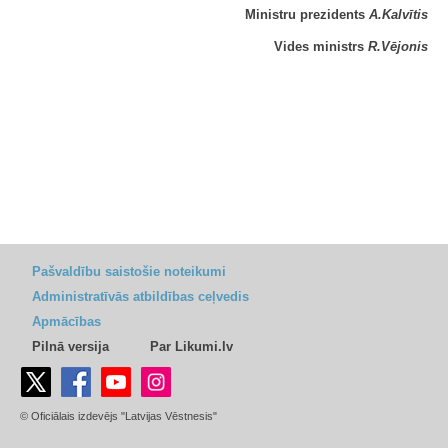
Ministru prezidents
A.Kalvītis
Vides ministrs
R.Vējonis
Pašvaldību saistošie noteikumi
Administratīvās atbildības ceļvedis
Apmācības
Pilnā versija
Par Likumi.lv
© Oficiālais izdevējs "Latvijas Vēstnesis"