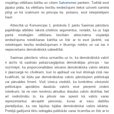
vispārīgu vēlēšanu būtību un citiem
Satversmes
pantiem. Turklāt esot
jāpatur prāta, ka vēlēšanu tiesību ierobežojumi tiekot uztverti samērā
jūtīgi un kā izņēmumi no principa tie, protams, esot interpretējami
šauri.
Attiecībā uz Konvencijas
1.
protokola
3.
pantu Saeimas pārstāvis
papildināja atbildes rakstā izteiktos argumentus, norādot, ka uz šajā
pantā minētajām vēlēšanu tiesībām attiecināma vispārējā
ierobežojuma noteikšanas kārtība un līdz ar to esot jāvērtē, vai
noteiktajam tiesību ierobežojumam ir likumīgs mērķis un vai tas ir
nepieciešams demokrātiskā sabiedrībā.
Saeimas pārstāvis vērsa uzmanību uz to, ka demokrātiskā valstī
ir atzīts tā sauktais pašaizsargājošas demokrātijas princips - tas
nozīmējot, ka proporcionalitātes ietvaros demokrātiska valsts iekārta
ir jāaizsargā no cilvēkiem, kuri to apdraud vai kuri ētiskajā ziņā nav
kvalificēti, lai kļūtu par demokrātiskas valsts pārstāvjiem politiskajā
vai pārvaldes līmenī. Viņš izteica viedokli, ka konkrētos vēsturiski
politiskajos apstākļos daudzās valstīs esot pieņemti zināmi
noteikumi, lai ne vien novērstu aktuālus draudus valsts drošībai, bet
arī nodrošinātu to, ka pilsoņi nav spiesti kā valsts varas
reprezentantus akceptēt personas, kuras ar savu darbību
pierādījušas, ka nav bijušas lojālas demokrātiskai valsts iekārtai.
Pretējā gadījumā tiktu iedragāta publiskās varas ticamība un līdz ar to