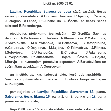
Lietā nr. 2000-03-01
Latvijas Republikas Satversmes tiesa
šādā sastāvā: tiesas
sēdes priekšsēdētājs A.Endziņš, tiesneši R.Apsītis, I.Čepāne,
J.Jelāgins, A.Lepse, I.Skultāne un A.Ušacka, ar tiesas sēdes
sekretāri E.Rozenbergu,
piedaloties pieteikumu iesniedzēja - 23 Septītās Saeimas
deputātu: A.Bartaševiča, J.Jurkāna, A.Klementjeva, P.Maksimova,
J.Sokolovska, M.Mitrofanova, M.Bekasova, B.Rastopirkina,
A.Golubova, O.Deņisova, M.Lujāna, O.Tolmačova, J.Plinera,
I.Solovjova, J.Urbanoviča, B.Cileviča, J.Ādamsona,
O.Zvejsalnieka, P.Salkazanova, L.Bojāra, J.Čevera, G.Bojāra,
I.Burvja - pilnvarotajam pārstāvim deputātam A.Bartaševičam un
zvērinātam advokātam A.Ogurcovam
un institūcijas, kas izdevusi aktu, kurš tiek apstrīdēts, -
Saeimas - pilnvarotajam pārstāvim Juridiskā biroja vadītājam
G. Kusiņam,
pamatojoties uz
Latvijas Republikas Satversmes
85.
pantu,
Satversmes tiesas likuma
16.
panta 1. un 9. punktu un
17.
panta
pirmo un septīto daļu,
Rīgā 2000. gada 15. augustā atklātā tiesas sēdē izskatīja lietu