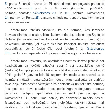
5.
panta 5. un 6. punkts un Pilsētas domes un pagasta padomes
vēlēšanu likuma
9.
panta 5. un 6. punkts (turpmāk - apstrīdētās
normas) neatbilst
Satversmes
89.
un
101.
pantam, Konvencijas
14.
pantam un Pakta
25.
pantam, un lūdz atzīt apstrīdētās normas par
spēkā neesošām.
Pieteikumos izteikts viedoklis, ka šīs normas, kas ierobežo
Latvijas pilntiesīgo pilsoņu loku, kuriem ir tiesības piedalīties Saeimas
darbībā (tai skaitā tiesības kandidēt un tikt ievēlētiem Saeimā) un
pašvaldību darbībā [tai skaitā tiesības kandidēt un tikt ievēlētiem
pašvaldības domē (padomē)], esot pretrunā ar
Satversmes
101.
pantu, kas neparedz šādu pilsoņu tiesību apjoma ierobežošanu.
Pieteikumos uzsvērts, ka apstrīdētās normas liedzot pieteikt par
kandidātiem un ievēlēt attiecīgi Saeimā vai pašvaldības domē
(padomē) Latvijas pilsoņus tieši viņu politisko uzskatu dēļ, jo laikā no
1991. gada 13. janvāra līdz 10. septembrim neviena no apstrīdētajās
normās minētajām organizācijām neesot bijusi aizliegta un darbība
tajās šajā laika posmā vērtējama kā sabiedriskā un politiskā darbība,
kas pati par sevi neradot kāda noziedzīga nodarījuma sastāva
pazīmes. Tādējādi apstrīdētās normas esot pretrunā gan ar
Konvencijas 14. pantu, kas noteic, ka Konvencijā minēto tiesību
īstenošana tiek nodrošināta bez jebkādas diskriminācijas, arī
neatkarīgi no politiskajiem vai citiem uzskatiem, gan arī ar Pakta