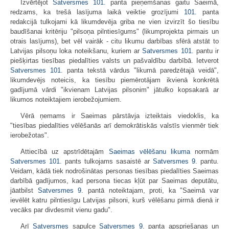
Izvērtējot
Satversmes
101.
panta pieņemšanas gaitu Saeimā,
redzams, ka trešā lasījuma laikā veiktie grozījumi
101.
panta
redakcijā tulkojami kā likumdevēja griba ne vien izvirzīt šo tiesību
baudīšanai kritēriju "pilsoņa pilntiesīgums" (likumprojekta pirmais un
otrais lasījums), bet vēl vairāk - citu likumu darbības sfērā atstāt to
Latvijas pilsoņu loka noteikšanu, kuriem ar
Satversmes
101.
pantu ir
piešķirtas tiesības piedalīties valsts un pašvaldību darbībā. Ietverot
Satversmes
101.
panta tekstā vārdus "likumā paredzētajā veidā",
likumdevējs noteicis, ka tiesību piemērotājam ikvienā konkrētā
gadījumā vārdi "ikvienam Latvijas pilsonim" jātulko kopsakarā ar
likumos noteiktajiem ierobežojumiem.
Vērā ņemams ir Saeimas pārstāvja izteiktais viedoklis, ka
"tiesības piedalīties vēlēšanās arī demokrātiskās valstīs vienmēr tiek
ierobežotas".
Attiecībā uz apstrīdētajām
Saeimas vēlēšanu likuma
normām
Satversmes
101.
pants tulkojams sasaistē ar
Satversmes
9.
pantu.
Veidam, kādā tiek nodrošinātas personas tiesības piedalīties Saeimas
darbībā gadījumos, kad persona tiecas kļūt par Saeimas deputātu,
jāatbilst
Satversmes
9.
pantā noteiktajam, proti, ka "Saeimā var
ievēlēt katru pilntiesīgu Latvijas pilsoni, kurš vēlēšanu pirmā dienā ir
vecāks par divdesmit vienu gadu".
Arī
Satversmes
sapulce
Satversmes
9.
panta apspriešanas un