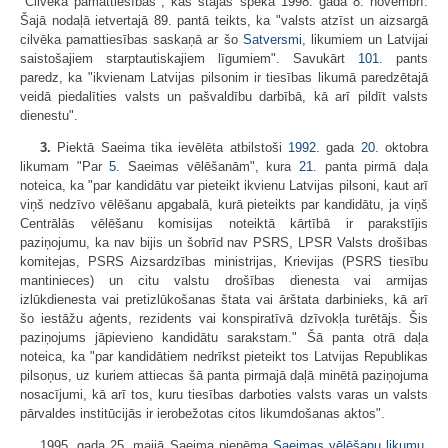
"Cilvēka pamattiesības", kas stājās spēkā 1998. gada 8. novembrī.
Šajā nodaļā ietvertajā 89. pantā teikts, ka "valsts atzīst un aizsargā
cilvēka pamattiesības saskaņā ar šo
Satversmi
, likumiem un Latvijai
saistošajiem starptautiskajiem līgumiem". Savukārt
101.
pants
paredz, ka "ikvienam Latvijas pilsonim ir tiesības likumā paredzētajā
veidā piedalīties valsts un pašvaldību darbībā, kā arī pildīt valsts
dienestu".
3.
Piektā Saeima tika ievēlēta atbilstoši
1992.
gada
20.
oktobra
likumam "Par
5.
Saeimas vēlēšanām", kura
21.
panta pirmā daļa
noteica, ka "par kandidātu var pieteikt ikvienu Latvijas pilsoni, kaut arī
viņš nedzīvo vēlēšanu apgabalā, kurā pieteikts par kandidātu, ja viņš
Centrālās vēlēšanu komisijas noteiktā kārtībā ir parakstījis
paziņojumu, ka nav bijis un šobrīd nav PSRS, LPSR Valsts drošības
komitejas, PSRS Aizsardzības ministrijas, Krievijas (PSRS tiesību
mantinieces) un citu valstu drošības dienesta vai armijas
izlūkdienesta vai pretizlūkošanas štata vai ārštata darbinieks, kā arī
šo iestāžu aģents, rezidents vai konspiratīvā dzīvokļa turētājs. Šis
paziņojums jāpievieno kandidātu sarakstam." Šā panta otrā daļa
noteica, ka "par kandidātiem nedrīkst pieteikt tos Latvijas Republikas
pilsoņus, uz kuriem attiecas šā panta pirmajā daļā minētā paziņojuma
nosacījumi, kā arī tos, kuru tiesības darboties valsts varas un valsts
pārvaldes institūcijās ir ierobežotas citos likumdošanas aktos".
1995. gada 25. maijā Saeima pieņēma
Saeimas vēlēšanu likumu
,