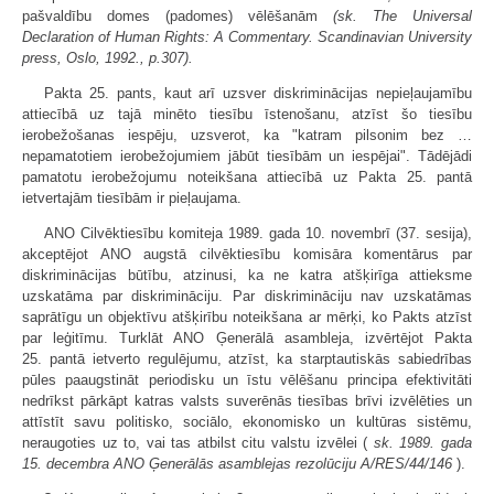
pašvaldību domes (padomes) vēlēšanām
(sk. The Universal
Declaration of Human Rights: A Commentary. Scandinavian University
press, Oslo, 1992., p.307).
Pakta 25. pants, kaut arī uzsver diskriminācijas nepieļaujamību
attiecībā uz tajā minēto tiesību īstenošanu, atzīst šo tiesību
ierobežošanas iespēju, uzsverot, ka "katram pilsonim bez …
nepamatotiem ierobežojumiem jābūt tiesībām un iespējai". Tādējādi
pamatotu ierobežojumu noteikšana attiecībā uz Pakta 25. pantā
ietvertajām tiesībām ir pieļaujama.
ANO Cilvēktiesību komiteja 1989. gada 10. novembrī (37. sesija),
akceptējot ANO augstā cilvēktiesību komisāra komentārus par
diskriminācijas būtību, atzinusi, ka ne katra atšķirīga attieksme
uzskatāma par diskrimināciju. Par diskrimināciju nav uzskatāmas
saprātīgu un objektīvu atšķirību noteikšana ar mērķi, ko Pakts atzīst
par leģitīmu. Turklāt ANO Ģenerālā asambleja, izvērtējot Pakta
25. pantā ietverto regulējumu, atzīst, ka starptautiskās sabiedrības
pūles paaugstināt periodisku un īstu vēlēšanu principa efektivitāti
nedrīkst pārkāpt katras valsts suverēnās tiesības brīvi izvēlēties un
attīstīt savu politisko, sociālo, ekonomisko un kultūras sistēmu,
neraugoties uz to, vai tas atbilst citu valstu izvēlei (
sk. 1989. gada
15. decembra ANO Ģenerālās asamblejas rezolūciju A/RES/44/146
).