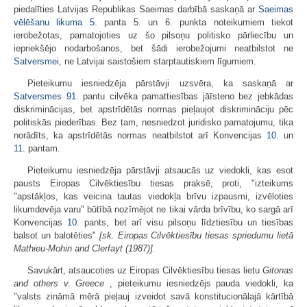
piedalīties Latvijas Republikas Saeimas darbībā saskaņā ar
Saeimas
vēlēšanu likuma
5.
panta 5. un 6. punkta noteikumiem tiekot
ierobežotas, pamatojoties uz šo pilsoņu politisko pārliecību un
iepriekšējo nodarbošanos, bet šādi ierobežojumi neatbilstot ne
Satversmei
, ne Latvijai saistošiem starptautiskiem līgumiem.
Pieteikumu iesniedzēja pārstāvji uzsvēra, ka saskaņā ar
Satversmes
91.
pantu cilvēka pamattiesības jāīsteno bez jebkādas
diskriminācijas, bet apstrīdētās normas pieļaujot diskrimināciju pēc
politiskās piederības. Bez tam, nesniedzot juridisko pamatojumu, tika
norādīts, ka apstrīdētās normas neatbilstot arī Konvencijas
10.
un
11.
pantam.
Pieteikumu iesniedzēja pārstāvji atsaucās uz viedokli, kas esot
pausts Eiropas Cilvēktiesību tiesas praksē, proti, "izteikums
"apstākļos, kas veicina tautas viedokļa brīvu izpausmi, izvēloties
likumdevēja varu" būtībā nozīmējot ne tikai vārda brīvību, ko sargā arī
Konvencijas
10.
pants, bet arī visu pilsoņu līdztiesību un tiesības
balsot un balotēties"
[sk. Eiropas Cilvēktiesību tiesas spriedumu lietā
Mathieu-Mohin and Clerfayt (1987)].
Savukārt, atsaucoties uz Eiropas Cilvēktiesību tiesas lietu
Gitonas
and others v. Greece
, pieteikumu iesniedzējs pauda viedokli, ka
"valsts zināmā mērā pieļauj izveidot savā konstitucionālajā kārtībā