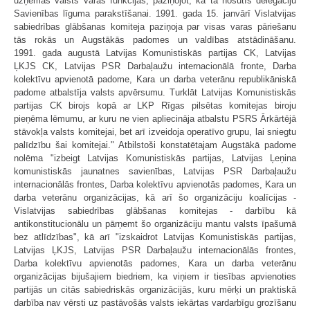
uzņēmās valsts varas funkcijas, paziņojot, ka tā nosūtīs delegāciju
Savienības līguma parakstīšanai. 1991. gada 15. janvārī Vislatvijas
sabiedrības glābšanas komiteja paziņoja par visas varas pāriešanu
tās rokās un Augstākās padomes un valdības atstādināšanu.
1991. gada augustā Latvijas Komunistiskās partijas CK, Latvijas
ĻKJS CK, Latvijas PSR Darbaļaužu internacionālā fronte, Darba
kolektīvu apvienotā padome, Kara un darba veterānu republikāniskā
padome atbalstīja valsts apvērsumu. Turklāt Latvijas Komunistiskās
partijas CK birojs kopā ar LKP Rīgas pilsētas komitejas biroju
pieņēma lēmumu, ar kuru ne vien apliecināja atbalstu PSRS Ārkārtējā
stāvokļa valsts komitejai, bet arī izveidoja operatīvo grupu, lai sniegtu
palīdzību šai komitejai." Atbilstoši konstatētajam Augstākā padome
nolēma "izbeigt Latvijas Komunistiskās partijas, Latvijas Ļeņina
komunistiskās jaunatnes savienības, Latvijas PSR Darbaļaužu
internacionālās frontes, Darba kolektīvu apvienotās padomes, Kara un
darba veterānu organizācijas, kā arī šo organizāciju koalīcijas -
Vislatvijas sabiedrības glābšanas komitejas - darbību kā
antikonstitucionālu un pārņemt šo organizāciju mantu valsts īpašumā
bez atlīdzības", kā arī "izskaidrot Latvijas Komunistiskās partijas,
Latvijas ĻKJS, Latvijas PSR Darbaļaužu internacionālās frontes,
Darba kolektīvu apvienotās padomes, Kara un darba veterānu
organizācijas bijušajiem biedriem, ka viņiem ir tiesības apvienoties
partijās un citās sabiedriskās organizācijās, kuru mērķi un praktiskā
darbība nav vērsti uz pastāvošās valsts iekārtas vardarbīgu grozīšanu