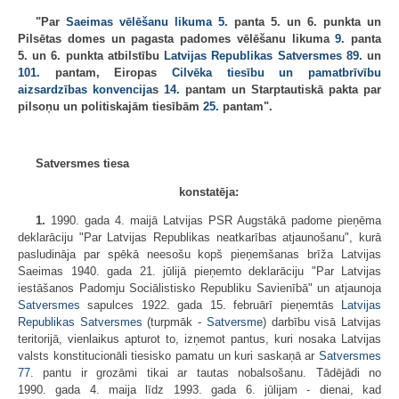
"Par
Saeimas vēlēšanu likuma
5.
panta 5. un 6. punkta un
Pilsētas domes un pagasta padomes vēlēšanu likuma
9.
panta
5. un 6. punkta atbilstību
Latvijas Republikas Satversmes
89.
un
101.
pantam, Eiropas
Cilvēka tiesību un pamatbrīvību
aizsardzības konvencija
s
14.
pantam un Starptautiskā pakta par
pilsoņu un politiskajām tiesībām
25.
pantam".
Satversmes tiesa
konstatēja:
1.
1990. gada 4. maijā Latvijas PSR Augstākā padome pieņēma
deklarāciju "Par Latvijas Republikas neatkarības atjaunošanu", kurā
pasludināja par spēkā neesošu kopš pieņemšanas brīža Latvijas
Saeimas 1940. gada 21. jūlijā pieņemto deklarāciju "Par Latvijas
iestāšanos Padomju Sociālistisko Republiku Savienībā" un atjaunoja
Satversmes
sapulces 1922. gada 15. februārī pieņemtās
Latvijas
Republikas Satversmes
(turpmāk -
Satversme
) darbību visā Latvijas
teritorijā, vienlaikus apturot to, izņemot pantus, kuri nosaka Latvijas
valsts konstitucionāli tiesisko pamatu un kuri saskaņā ar
Satversmes
77.
pantu ir grozāmi tikai ar tautas nobalsošanu. Tādējādi no
1990. gada 4. maija līdz 1993. gada 6. jūlijam - dienai, kad