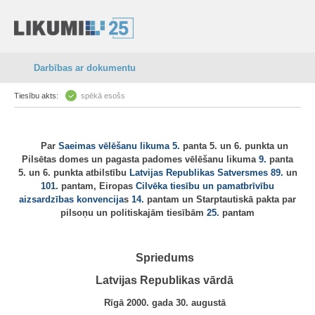
Darbības ar dokumentu
Tiesību akts:
spēkā esošs
Par
Saeimas vēlēšanu likuma
5.
panta 5. un 6. punkta un
Pilsētas domes un pagasta padomes vēlēšanu likuma
9.
panta
5. un 6. punkta atbilstību
Latvijas Republikas Satversmes
89.
un
101.
pantam, Eiropas
Cilvēka tiesību un pamatbrīvību
aizsardzības konvencija
s
14.
pantam un Starptautiskā pakta par
pilsoņu un politiskajām tiesībām
25.
pantam
Spriedums
Latvijas Republikas vārdā
Rīgā 2000. gada 30. augustā