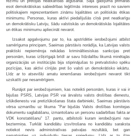
režīmu un pretojās neatkarības atgūšanai. Šajā gadījumā primāras
esot demokrātiskas sabiedrības leģitīmās intereses prasīt no saviem
politiskajiem reprezentantiem zināmu lojalitātes un politiskās ētikas
minimumu. Personas, kuras aktīvi piedalījušās cīņā pret neatkarīgu
un demokrātisku Latviju, šādu valstiskās un demokrātiskās lojalitātes
un ētikas minimumu apliecināt nevarot.
Izsakot apgalvojumu par to, ka apstrīdētie ierobežojumi atbilst
samērīguma principam, Saeimas pārstāvis norādīja, ka Latvijas valsts
praktiski nepiemēroja nekādas krimināltiesiskas sankcijas pret
personām, kuras izšķirīgajā brīdī ar savu līdzdalību likumā minētajās
organizācijās un institūcijās bija stiprinājušas to pretvalstisko spēku
pozīcijas, kas aktīvi cīnījās pret šo valsti un demokrātisko iekārtu.
Līdz ar to atsevišķi amatu ienemšanas ierobežojumi nevarot tikt
uzskatīti par nesamērīgiem.
Runājot par ierobežojumiem, kas noteikti personām, kuras ir vai ir
bijušas PSRS, Latvijas PSR vai ārvalstu valsts drošības dienestu,
izlūkdienestu vai pretizlūkošanas štata darbinieki, Saeimas pārstāvis
vērsa uzmanību uz likuma "Par bijušās Valsts drošības komitejas
dokumentu saglabāšanu, izmantošanu un personu sadarbības fakta ar
VDK konstatēšanu" 17. pantu, atbilstoši kuram ierobežojumi nav
beztermiņa. Turklāt kandidātu izsvītrošana no kandidātu saraksta
notiekot nevis administratīvas patvaļas rezultātā, bet gan
pamatojoties uz individuālu tiesas spriedumu. Līdz ar to šīm