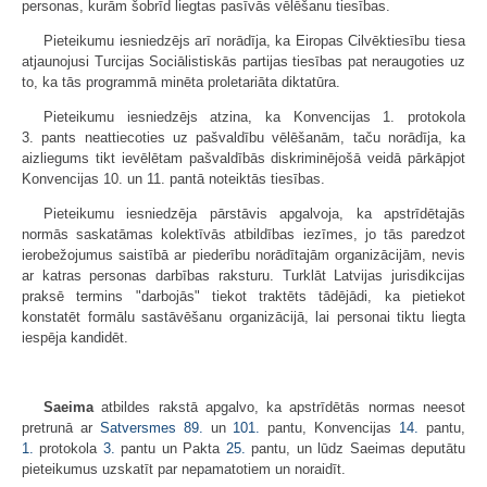
personas, kurām šobrīd liegtas pasīvās vēlēšanu tiesības.
Pieteikumu iesniedzējs arī norādīja, ka Eiropas Cilvēktiesību tiesa
atjaunojusi Turcijas Sociālistiskās partijas tiesības pat neraugoties uz
to, ka tās programmā minēta proletariāta diktatūra.
Pieteikumu iesniedzējs atzina, ka Konvencijas 1. protokola
3. pants neattiecoties uz pašvaldību vēlēšanām, taču norādīja, ka
aizliegums tikt ievēlētam pašvaldībās diskriminējošā veidā pārkāpjot
Konvencijas 10. un 11. pantā noteiktās tiesības.
Pieteikumu iesniedzēja pārstāvis apgalvoja, ka apstrīdētajās
normās saskatāmas kolektīvās atbildības iezīmes, jo tās paredzot
ierobežojumus saistībā ar piederību norādītajām organizācijām, nevis
ar katras personas darbības raksturu. Turklāt Latvijas jurisdikcijas
praksē termins "darbojās" tiekot traktēts tādējādi, ka pietiekot
konstatēt formālu sastāvēšanu organizācijā, lai personai tiktu liegta
iespēja kandidēt.
Saeima
atbildes rakstā apgalvo, ka apstrīdētās normas neesot
pretrunā ar
Satversmes
89.
un
101.
pantu, Konvencijas
14.
pantu,
1.
protokola
3.
pantu un Pakta
25.
pantu, un lūdz Saeimas deputātu
pieteikumus uzskatīt par nepamatotiem un noraidīt.