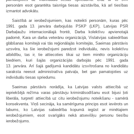
personām esot garantēta taisnīga tiesas aizstāvība, kā arī tiesības
izmantot advokātu.
Saistībā ar ierobežojumiem, kas noteikti personām, kuras pēc
1991. gada 13. janvāra darbojušās PSKP (LKP), Latvijas PSR
Darbaļaužu internacionālajā frontē, Darba kolektīvu apvienotajā
padomē, Kara un darba veterānu organizācijā, Vislatvijas sabiedrības
glābšanas komitejā vai tās reģionālajās komitejās, Saeimas pārstāvis
uzsvēra, ka šie ierobežojumi paredzot individuālu, nevis kolektīvu
atbildību, tas ir, tie attiecoties tikai uz tiem minēto organizāciju
biedriem, kuri šajās organizācijās darbojās pēc 1991. gada
13. janvāra. Arī šajā gadījumā kandidātu izsvītrošana no kandidātu
saraksta neesot administratīva patvaļa, bet gan pamatojoties uz
individuālu tiesas spriedumu.
Saeimas pārstāvis norādīja, ka Latvijas valsts attiecībā uz
iepriekšējā režīma varas pārstāvju kriminālsodīšanu esot bijusi ļoti
liberāla, turpretī attiecībā uz citu ierobežojumu noteikšanu - samērā
konsekventa. Viņš secināja, ka samērīguma princips esot ievērots un
labums, ko Latvijas sabiedrība kopumā iegūst ar minētajiem
ierobežojumiem, esot svarīgāks nekā atsevišķu personu tiesību
ierobežojums.