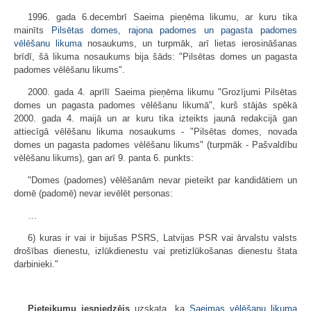
1996. gada 6.decembrī Saeima pieņēma likumu, ar kuru tika
mainīts
Pilsētas domes, rajona padomes un pagasta padomes
vēlēšanu likuma
nosaukums, un turpmāk, arī lietas ierosināšanas
brīdī, šā likuma nosaukums bija šāds: "Pilsētas domes un pagasta
padomes vēlēšanu likums".
2000. gada 4. aprīlī Saeima pieņēma likumu "Grozījumi Pilsētas
domes un pagasta padomes vēlēšanu likumā", kurš stājās spēkā
2000. gada 4. maijā un ar kuru tika izteikts jaunā redakcijā gan
attiecīgā vēlēšanu likuma nosaukums - "Pilsētas domes, novada
domes un pagasta padomes vēlēšanu likums" (turpmāk - Pašvaldību
vēlēšanu likums), gan arī 9. panta 6. punkts:
"Domes (padomes) vēlēšanām nevar pieteikt par kandidātiem un
domē (padomē) nevar ievēlēt personas:
…
6) kuras ir vai ir bijušas PSRS, Latvijas PSR vai ārvalstu valsts
drošības dienestu, izlūkdienestu vai pretizlūkošanas dienestu štata
darbinieki."
Pieteikumu iesniedzējs
uzskata, ka
Saeimas vēlēšanu likuma