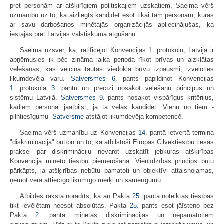
pret personām ar atšķirīgiem politiskajiem uzskatiem, Saeima vērš
uzmanību uz to, ka aizliegts kandidēt esot tikai tām personām, kuras
ar savu darbošanos minētajās organizācijās apliecinājušas, ka
iestājas pret Latvijas valstiskuma atgūšanu.
Saeima uzsver, ka, ratificējot Konvencijas 1. protokolu, Latvija ir
apņēmusies ik pēc zināma laika perioda rīkot brīvas un aizklātas
vēlēšanas, kas veicina tautas viedokļa brīvu izpausmi, izvēloties
likumdevēja varu.
Satversmes
6.
pants papildinot Konvencijas
1.
protokola
3.
pantu un precīzi nosakot vēlēšanu principus un
sistēmu Latvijā.
Satversmes
9.
pants nosakot vispārīgus kritērijus,
kādiem personai jāatbilst, ja tā vēlas kandidēt. Vienu no tiem -
pilntiesīgumu -
Satversme
atstājot likumdevēja kompetencē.
Saeima vērš uzmanību uz Konvencijas
14.
pantā ietvertā termina
"diskriminācija" būtību un to, ka atbilstoši Eiropas Cilvēktiesību tiesas
praksei par diskrimināciju nevarot uzskatīt jebkuras atšķirības
Konvencijā minēto tiesību piemērošanā. Vienlīdzības princips būtu
pārkāpts, ja atšķirības nebūtu pamatoti un objektīvi attaisnojamas,
ņemot vērā attiecīgo likumīgo mērķi un samērīgumu.
Atbildes rakstā norādīts, ka arī Pakta
25.
pantā noteiktās tiesības
tikt ievēlētam neesot absolūtas. Pakta
25.
pants esot jāīsteno bez
Pakta
2.
pantā minētās diskriminācijas un nepamatotiem