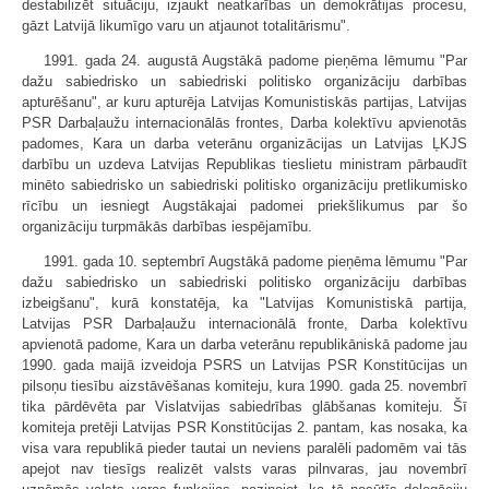
destabilizēt situāciju, izjaukt neatkarības un demokrātijas procesu,
gāzt Latvijā likumīgo varu un atjaunot totalitārismu".
1991. gada 24. augustā Augstākā padome pieņēma lēmumu "Par
dažu sabiedrisko un sabiedriski politisko organizāciju darbības
apturēšanu", ar kuru apturēja Latvijas Komunistiskās partijas, Latvijas
PSR Darbaļaužu internacionālās frontes, Darba kolektīvu apvienotās
padomes, Kara un darba veterānu organizācijas un Latvijas ĻKJS
darbību un uzdeva Latvijas Republikas tieslietu ministram pārbaudīt
minēto sabiedrisko un sabiedriski politisko organizāciju pretlikumisko
rīcību un iesniegt Augstākajai padomei priekšlikumus par šo
organizāciju turpmākās darbības iespējamību.
1991. gada 10. septembrī Augstākā padome pieņēma lēmumu "Par
dažu sabiedrisko un sabiedriski politisko organizāciju darbības
izbeigšanu", kurā konstatēja, ka "Latvijas Komunistiskā partija,
Latvijas PSR Darbaļaužu internacionālā fronte, Darba kolektīvu
apvienotā padome, Kara un darba veterānu republikāniskā padome jau
1990. gada maijā izveidoja PSRS un Latvijas PSR Konstitūcijas un
pilsoņu tiesību aizstāvēšanas komiteju, kura 1990. gada 25. novembrī
tika pārdēvēta par Vislatvijas sabiedrības glābšanas komiteju. Šī
komiteja pretēji Latvijas PSR Konstitūcijas 2. pantam, kas nosaka, ka
visa vara republikā pieder tautai un neviens paralēli padomēm vai tās
apejot nav tiesīgs realizēt valsts varas pilnvaras, jau novembrī