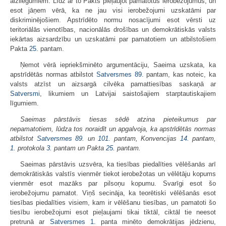
aizliegumiem. Līdz ar to Pakts pieļaujot pamatotus ierobežojumus, un
esot jāņem vērā, ka ne jau visi ierobežojumi uzskatāmi par
diskriminējošiem. Apstrīdēto normu nosacījumi esot vērsti uz
teritoriālās vienotības, nacionālās drošības un demokrātiskās valsts
iekārtas aizsardzību un uzskatāmi par pamatotiem un atbilstošiem
Pakta
25.
pantam.
Ņemot vērā iepriekšminēto argumentāciju, Saeima uzskata, ka
apstrīdētās normas atbilstot
Satversmes
89.
pantam, kas noteic, ka
valsts atzīst un aizsargā cilvēka pamattiesības saskaņā ar
Satversmi
, likumiem un Latvijai saistošajiem starptautiskajiem
līgumiem.
Saeimas pārstāvis tiesas sēdē atzina pieteikumus par
nepamatotiem, lūdza tos noraidīt un apgalvoja, ka apstrīdētās normas
atbilstot
Satversmes
89.
un
101.
pantam, Konvencijas
14.
pantam,
1.
protokola
3.
pantam un Pakta
25.
pantam.
Saeimas pārstāvis uzsvēra, ka tiesības piedalīties vēlēšanās arī
demokrātiskās valstīs vienmēr tiekot ierobežotas un vēlētāju kopums
vienmēr esot mazāks par pilsoņu kopumu. Svarīgi esot šo
ierobežojumu pamatot. Viņš secināja, ka teorētiski vēlēšanās esot
tiesības piedalīties visiem, kam ir vēlēšanu tiesības, un pamatoti šo
tiesību ierobežojumi esot pieļaujami tikai tiktāl, ciktāl tie neesot
pretrunā ar
Satversmes
1.
panta minēto demokrātijas jēdzienu,