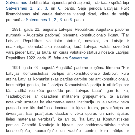
Satversmes
darbība tika atjaunota pilnā apjomā, -
de facto
spēkā bija
Satversmes
1.
,
2.
,
3.
un
6.
pants. Šajā periodā Latvijas PSR
likumdošanas akti varēja darboties vienīgi tiktāl, ciktāl tie nebija
pretrunā ar
Satversmes
1.
,
2.
,
3.
un
6.
pantu.
1991. gada 21. augustā Latvijas Republikas Augstākā padome
(turpmāk - Augstākā padome) pieņēma konstitucionālo likumu "Par
Latvijas Republikas valstisko statusu", nosakot, ka Latvija ir
neatkarīga, demokrātiska republika, kurā Latvijas valsts suverēnā
vara pieder Latvijas tautai un kuras valstisko statusu nosaka Latvijas
Republikas 1922. gada 15. februāra
Satversme
.
1991. gada 23. augustā Augstākā padome pieņēma lēmumu "Par
Latvijas Komunistiskās partijas antikonstitucionālo darbību", kurā
atzina Latvijas Komunistiskās partijas darbību par antikonstitucionālu,
konstatējot gan to, ka "Latvijas Komunistiskā partija ir atbildīga par
tās vadībā realizēto genocīdu pret Latvijas tautu", gan to, ka,
"sadarbojoties ar dažādiem militāriem grupējumiem, tā aizvien
noteiktāk uzstājas kā alternatīva varas institūcija un jau vairāk nekā
pusgadu par tās darbības dominanti ir kļuvis terors, provokācijas un
diversijas, kas prasījušas daudzu cilvēku upurus un iznīcinājušas
lielas materiālas vērtības", kā arī to, "ka Latvijas Komunistiskās
partijas Centrālā Komiteja ir kļuvusi par antidemokrātisko spēku
konsolidējošo, koordinējošo un vadošo centru, kura mērķis ir