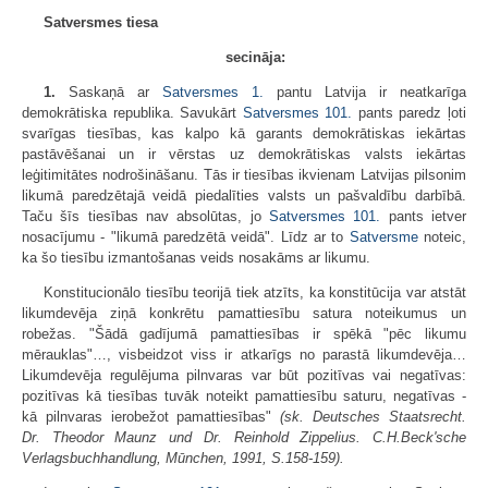
Satversmes tiesa
secināja:
1.
Saskaņā ar
Satversmes
1.
pantu Latvija ir neatkarīga
demokrātiska republika. Savukārt
Satversmes
101.
pants paredz ļoti
svarīgas tiesības, kas kalpo kā garants demokrātiskas iekārtas
pastāvēšanai un ir vērstas uz demokrātiskas valsts iekārtas
leģitimitātes nodrošināšanu. Tās ir tiesības ikvienam Latvijas pilsonim
likumā paredzētajā veidā piedalīties valsts un pašvaldību darbībā.
Taču šīs tiesības nav absolūtas, jo
Satversmes
101.
pants ietver
nosacījumu - "likumā paredzētā veidā". Līdz ar to
Satversme
noteic,
ka šo tiesību izmantošanas veids nosakāms ar likumu.
Konstitucionālo tiesību teorijā tiek atzīts, ka konstitūcija var atstāt
likumdevēja ziņā konkrētu pamattiesību satura noteikumus un
robežas. "Šādā gadījumā pamattiesības ir spēkā "pēc likumu
mērauklas"…, visbeidzot viss ir atkarīgs no parastā likumdevēja…
Likumdevēja regulējuma pilnvaras var būt pozitīvas vai negatīvas:
pozitīvas kā tiesības tuvāk noteikt pamattiesību saturu, negatīvas -
kā pilnvaras ierobežot pamattiesības"
(sk. Deutsches Staatsrecht.
Dr. Theodor Maunz und Dr. Reinhold Zippelius. C.H.Beck'sche
Verlagsbuchhandlung, Mūnchen, 1991, S.158-159).