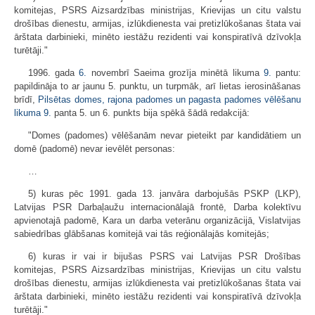
komitejas, PSRS Aizsardzības ministrijas, Krievijas un citu valstu
drošības dienestu, armijas, izlūkdienesta vai pretizlūkošanas štata vai
ārštata darbinieki, minēto iestāžu rezidenti vai konspiratīvā dzīvokļa
turētāji."
1996. gada
6.
novembrī Saeima grozīja minētā likuma
9.
pantu:
papildināja to ar jaunu 5. punktu, un turpmāk, arī lietas ierosināšanas
brīdī,
Pilsētas domes, rajona padomes un pagasta padomes vēlēšanu
likuma
9.
panta 5. un 6. punkts bija spēkā šādā redakcijā:
"Domes (padomes) vēlēšanām nevar pieteikt par kandidātiem un
domē (padomē) nevar ievēlēt personas:
…
5) kuras pēc 1991. gada 13. janvāra darbojušās PSKP (LKP),
Latvijas PSR Darbaļaužu internacionālajā frontē, Darba kolektīvu
apvienotajā padomē, Kara un darba veterānu organizācijā, Vislatvijas
sabiedrības glābšanas komitejā vai tās reģionālajās komitejās;
6) kuras ir vai ir bijušas PSRS vai Latvijas PSR Drošības
komitejas, PSRS Aizsardzības ministrijas, Krievijas un citu valstu
drošības dienestu, armijas izlūkdienesta vai pretizlūkošanas štata vai
ārštata darbinieki, minēto iestāžu rezidenti vai konspiratīvā dzīvokļa
turētāji."