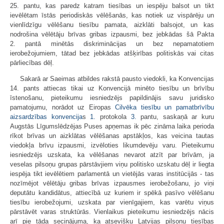
25. pantu, kas paredz katram tiesības un iespēju balsot un tikt
ievēlētam īstās periodiskās vēlēšanās, kas notiek uz vispārēju un
vienlīdzīgu vēlēšanu tiesību pamata, aizklāti balsojot, un kas
nodrošina vēlētāju brīvas gribas izpausmi, bez jebkādas šā Pakta
2. pantā minētās diskriminācijas un bez nepamatotiem
ierobežojumiem, tātad bez jebkādas atšķirības politiskās vai citas
pārliecības dēļ.
Sakarā ar Saeimas atbildes rakstā pausto viedokli, ka Konvencijas
14. pants attiecas tikai uz Konvencijā minēto tiesību un brīvību
īstenošanu, pieteikumu iesniedzējs papildinājis savu juridisko
pamatojumu, norādot uz Eiropas
Cilvēka tiesību un pamatbrīvību
aizsardzības konvencija
s
1.
protokola
3.
pantu, saskaņā ar kuru
Augstās Līgumslēdzējas Puses apņemas ik pēc zināma laika perioda
rīkot brīvas un aizklātas vēlēšanas apstākļos, kas veicina tautas
viedokļa brīvu izpausmi, izvēloties likumdevēju varu. Pieteikumu
iesniedzējs uzskata, ka vēlēšanas nevarot atzīt par brīvām, ja
veselas pilsoņu grupas pārstāvjiem viņu politisko uzskatu dēļ ir liegta
iespēja tikt ievēlētiem parlamentā un vietējās varas institūcijās - tas
nozīmējot vēlētāju gribas brīvas izpausmes ierobežošanu, jo viņi
deputātu kandidātus, attiecībā uz kuriem ir spēkā pasīvo vēlēšanu
tiesību ierobežojumi, uzskata par vienīgajiem, kas varētu viņus
pārstāvēt varas struktūrās. Vienlaikus pieteikumu iesniedzējs nācis
arī pie tāda secinājuma, ka atsevišķu Latvijas pilsoņu tiesības