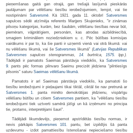
pieņemšanas gaitā gan otrajā, gan trešajā lasījumā pieskārās
jautājumam par vēlēšanu tiesību ierobežojumiem, lemjot, vai tie
nostiprināmi
Satversmē
. Kā 1921. gada 11. oktobrī
Satversmes
sapulces sēdē atzīmēja referents Marģers Skujenieks, "ir zināmas
pilsoņu kategorijas, kurām, bez šaubām, vēlēšanu tiesības nevar būt,
piemēram, vājprātīgiem, personām, kas atrodas aizbildniecībā,
smagiem krimināliem noziedzniekiem u. c. Pēc būtības komisijas
vairākums ir par to, ka šie panti ir uzņemti vienā vai otrā likumā: vai
nu vēlēšanu likumā, vai še
Satversmes
likumā"
(
Latvijas Republikas
Satversmes
sapulces stenogrammas,
14.
burtnīca,
1575.
lpp.).
Tādējādi ir pamatots Saeimas pārstāvja viedoklis, ka
Satversmes
9.
pants pēc formas pilnvaro Saeimu precizēt jēdziena "pilntiesīgs
pilsonis" saturu
Saeimas vēlēšanu likumā
.
Pamatots ir arī Saeimas pārstāvja viedoklis, ka pamatoti šo
tiesību ierobežojumi ir pieļaujami tikai tiktāl, ciktāl tie nav pretrunā ar
Satversmes
1.
panta minēto demokrātijas jēdzienu, vispārīgu
vēlēšanu būtību un citiem
Satversmes
pantiem, ka "vēlēšanu tiesību
ierobežojumi tiek uztverti samērā jūtīgi un kā izņēmumi no principa
tie, protams, interpretējami šauri".
Tādējādi likumdevējs, pieņemot apstrīdētās tiesību normas, ir
nevis pārkāpis
Satversmes
101.
pantu, bet izpildījis šā panta
uzdevumu - izdot pamattiesību īstenošanai nepieciešamo tiesību