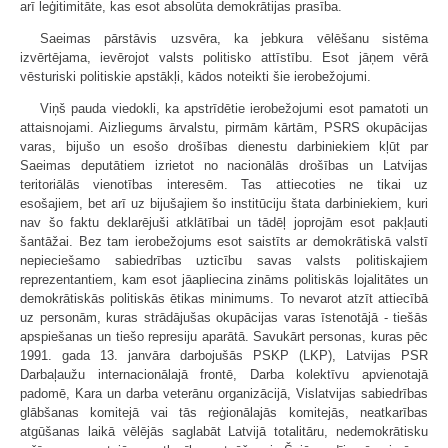
arī leģitimitāte, kas esot absolūta demokrātijas prasība.
Saeimas pārstāvis uzsvēra, ka jebkura vēlēšanu sistēma
izvērtējama, ievērojot valsts politisko attīstību. Esot jāņem vērā
vēsturiski politiskie apstākļi, kādos noteikti šie ierobežojumi.
Viņš pauda viedokli, ka apstrīdētie ierobežojumi esot pamatoti un
attaisnojami. Aizliegums ārvalstu, pirmām kārtām, PSRS okupācijas
varas, bijušo un esošo drošības dienestu darbiniekiem kļūt par
Saeimas deputātiem izrietot no nacionālās drošības un Latvijas
teritoriālās vienotības interesēm. Tas attiecoties ne tikai uz
esošajiem, bet arī uz bijušajiem šo institūciju štata darbiniekiem, kuri
nav šo faktu deklarējuši atklātībai un tādēļ joprojām esot pakļauti
šantāžai. Bez tam ierobežojums esot saistīts ar demokrātiskā valstī
nepieciešamo sabiedrības uzticību savas valsts politiskajiem
reprezentantiem, kam esot jāapliecina zināms politiskās lojalitātes un
demokrātiskās politiskās ētikas minimums. To nevarot atzīt attiecībā
uz personām, kuras strādājušas okupācijas varas īstenotājā - tiešās
apspiešanas un tiešo represiju aparātā. Savukārt personas, kuras pēc
1991. gada 13. janvāra darbojušās PSKP (LKP), Latvijas PSR
Darbaļaužu internacionālajā frontē, Darba kolektīvu apvienotajā
padomē, Kara un darba veterānu organizācijā, Vislatvijas sabiedrības
glābšanas komitejā vai tās reģionālajās komitejās, neatkarības
atgūšanas laikā vēlējās saglabāt Latvijā totalitāru, nedemokrātisku