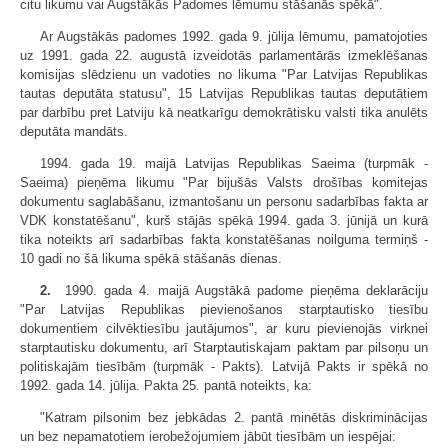
citu likumu vai Augstākās Padomes lēmumu stāšanās spēkā".
Ar Augstākās padomes 1992. gada 9. jūlija lēmumu, pamatojoties
uz 1991. gada 22. augustā izveidotās parlamentārās izmeklēšanas
komisijas slēdzienu un vadoties no likuma "Par Latvijas Republikas
tautas deputāta statusu", 15 Latvijas Republikas tautas deputātiem
par darbību pret Latviju kā neatkarīgu demokrātisku valsti tika anulēts
deputāta mandāts.
1994. gada 19. maijā Latvijas Republikas Saeima (turpmāk -
Saeima) pieņēma likumu "Par bijušās Valsts drošības komitejas
dokumentu saglabāšanu, izmantošanu un personu sadarbības fakta ar
VDK konstatēšanu", kurš stājās spēkā 1994. gada 3. jūnijā un kurā
tika noteikts arī sadarbības fakta konstatēšanas noilguma termiņš -
10 gadi no šā likuma spēkā stāšanās dienas.
2.
1990. gada 4. maijā Augstākā padome pieņēma deklarāciju
"Par Latvijas Republikas pievienošanos starptautisko tiesību
dokumentiem cilvēktiesību jautājumos", ar kuru pievienojās virknei
starptautisku dokumentu, arī Starptautiskajam paktam par pilsoņu un
politiskajām tiesībām (turpmāk - Pakts). Latvijā Pakts ir spēkā no
1992. gada 14. jūlija. Pakta 25. pantā noteikts, ka:
"Katram pilsonim bez jebkādas 2. pantā minētās diskriminācijas
un bez nepamatotiem ierobežojumiem jābūt tiesībām un iespējai: