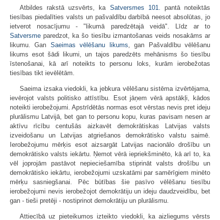
Atbildes rakstā uzsvērts, ka
Satversmes
101.
pantā noteiktās
tiesības piedalīties valsts un pašvaldību darbībā neesot absolūtas, jo
ietverot nosacījumu - "likumā paredzētajā veidā". Līdz ar to
Satversme
paredzot, ka šo tiesību izmantošanas veids nosakāms ar
likumu. Gan
Saeimas vēlēšanu likums
, gan Pašvaldību vēlēšanu
likums esot šādi likumi, un tajos paredzēts mehānisms šo tiesību
īstenošanai, kā arī noteikts to personu loks, kurām ierobežotas
tiesības tikt ievēlētām.
Saeima izsaka viedokli, ka jebkura vēlēšanu sistēma izvērtējama,
ievērojot valsts politisko attīstību. Esot jāņem vērā apstākļi, kādos
noteikti ierobežojumi. Apstrīdētās normas esot vērstas nevis pret ideju
plurālismu Latvijā, bet gan to personu kopu, kuras pavisam nesen ar
aktīvu rīcību centušās aizkavēt demokrātiskas Latvijas valsts
izveidošanu un Latvijas atgriešanos demokrātisko valstu saimē.
Ierobežojumu mērķis esot aizsargāt Latvijas nacionālo drošību un
demokrātisko valsts iekārtu. Ņemot vērā iepriekšminēto, kā arī to, ka
vēl joprojām pastāvot nepieciešamība stiprināt valsts drošību un
demokrātisko iekārtu, ierobežojumi uzskatāmi par samērīgiem minēto
mērķu sasniegšanai. Pēc būtības šie pasīvo vēlēšanu tiesību
ierobežojumi nevis ierobežojot demokrātiju un ideju daudzveidību, bet
gan - tieši pretēji - nostiprinot demokrātiju un plurālismu.
Attiecībā uz pieteikumos izteikto viedokli, ka aizliegums vērsts