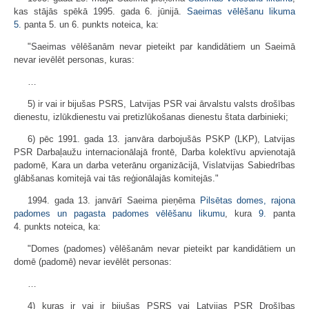
kas stājās spēkā 1995. gada 6. jūnijā.
Saeimas vēlēšanu likuma
5.
panta 5. un 6. punkts noteica, ka:
"Saeimas vēlēšanām nevar pieteikt par kandidātiem un Saeimā
nevar ievēlēt personas, kuras:
…
5) ir vai ir bijušas PSRS, Latvijas PSR vai ārvalstu valsts drošības
dienestu, izlūkdienestu vai pretizlūkošanas dienestu štata darbinieki;
6) pēc 1991. gada 13. janvāra darbojušās PSKP (LKP), Latvijas
PSR Darbaļaužu internacionālajā frontē, Darba kolektīvu apvienotajā
padomē, Kara un darba veterānu organizācijā, Vislatvijas Sabiedrības
glābšanas komitejā vai tās reģionālajās komitejās."
1994. gada 13. janvārī Saeima pieņēma
Pilsētas domes, rajona
padomes un pagasta padomes vēlēšanu likumu
, kura
9.
panta
4. punkts noteica, ka:
"Domes (padomes) vēlēšanām nevar pieteikt par kandidātiem un
domē (padomē) nevar ievēlēt personas:
…
4) kuras ir vai ir bijušas PSRS vai Latvijas PSR Drošības