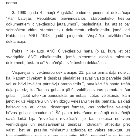
normu.
2.
1990. gada 4. maijā Augstākā padome, pieņemot deklarāciju
"Par Latvijas Republikas pievienošanos starptautisko tiesību
dokumentiem cilvēktiesību jautājumos", pasludināja, ka atzīst par
saistošiem virkni starptautisku dokumentu cilvēktiesību jomā, arī
Paktu un ANO 1948. gadā pieņemto Vispārējo cilvēktiesību
deklarāciju.
Pakts ir iekļauts ANO Cilvēktiesību hartā (bilā), kurā ietilpst
svarīgākie ANO cilvēktiesību jomā pieņemtie globāla rakstura
dokumenti, tostarp arī Vispārējā cilvēktiesību deklarācija.
Vispārējās cilvēktiesību deklarācijas 21. panta pirmā daļa noteic,
ka "katram cilvēkam ir tiesības piedalīties savas valsts pārvaldē tieši
vai ar brīvi izvēlētu pārstāvju starpniecību", savukārt šā panta trešā
daļa paredz, ka "tautas gribai ir jābūt valdības varas pamatam: šai
gribai ir jābūt izteiktai periodiskās un nefalsificētās vēlēšanās, kam
jānotiek uz vispārēju un vienlīdzīgu vēlēšanu tiesību pamata, aizklāti
balsojot vai arī citās līdzvērtīgās formās, kas nodrošina vēlētāju
brīvas gribas izpaudumu." Šā panta ietveršana minētajā deklarācijā
savā laikā bija "revolūcija revolūcijā", jo tas "noteica ne vien
vienlīdzīgas un neatsavināmas tiesības indivīdam attiecībā pret
valsti, bet arī prasību minimumu attiecībā uz valsts struktūru un
funkcionēšanu: valsts varas pilnvarām jābūt pamatotām ar tautas