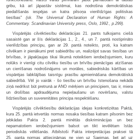
gribu, kā arī jāpastāv sistēmai, kas nodrošina demokrātiskas
piedalīšanās iespējas un katra pilsoņa vienlīdzīgas politiskas
tiesības"
(sk. The Universal Declaration of Human Rights: A
Commentary. Scandinavian University press, Oslo, 1992., p.299).
Vispārējās cilvēktiesību deklarācijas 21. pants tulkojams ciešā
sasaistē gan ar šīs deklarācijas 1., 2., 4., un 7. pantā nostiprināto
vienlīdzības principu, gan ar 29. pantā noteikto, proti, ka katram
cilvēkam ir pienākumi pret sabiedrību un, realizējot savas tiesības un
brīvības, ir jāpakļaujas tikai likumā noteiktiem ierobežojumiem, kuru
nolūks ir vienīgi citu cilvēku tiesību un brīvību pienācīgas atzīšanas
un cienīšanas nodrošinājums un morāles, sabiedriskās kārtības un
vispārējas labklājības taisnīgu prasību apmierināšana demokrātiskā
sabiedrībā. Vēl jo vairāk - šo tiesību un brīvību īstenošana nekādā
ziņā nedrīkst būt pretrunā ar ANO mērķiem un principiem, tas ir, miera
un drošības apdraudējuma nepieļaušanu un novēršanu, valstu
līdztiesības un suverenitātes principa respektēšanu.
Vispārējās cilvēktiesību deklarācijas idejas konkretizētas Paktā,
kura 25. pantā ietvertās normas nosaka tiesības katram pilsonim bez
jebkādas Pakta 2. pantā minētās diskriminācijas un bez
nepamatotiem ierobežojumiem balsot un tikt ievēlētam īstās
periodiskās vēlēšanās. Atbilstoši Pakta interpretācijas praksei tā
25. panta normas attiecināmas ne vien uz Saeimas, bet arī uz