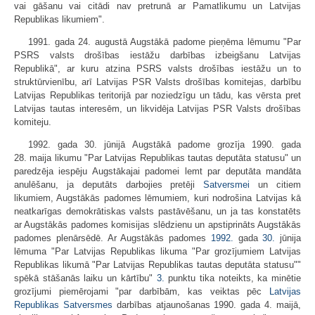
vai gāšanu vai citādi nav pretrunā ar Pamatlikumu un Latvijas
Republikas likumiem".
1991. gada 24. augustā Augstākā padome pieņēma lēmumu "Par
PSRS valsts drošības iestāžu darbības izbeigšanu Latvijas
Republikā", ar kuru atzina PSRS valsts drošības iestāžu un to
struktūrvienību, arī Latvijas PSR Valsts drošības komitejas, darbību
Latvijas Republikas teritorijā par noziedzīgu un tādu, kas vērsta pret
Latvijas tautas interesēm, un likvidēja Latvijas PSR Valsts drošības
komiteju.
1992. gada 30. jūnijā Augstākā padome grozīja 1990. gada
28. maija likumu "Par Latvijas Republikas tautas deputāta statusu" un
paredzēja iespēju Augstākajai padomei lemt par deputāta mandāta
anulēšanu, ja deputāts darbojies pretēji
Satversmei
un citiem
likumiem, Augstākās padomes lēmumiem, kuri nodrošina Latvijas kā
neatkarīgas demokrātiskas valsts pastāvēšanu, un ja tas konstatēts
ar Augstākās padomes komisijas slēdzienu un apstiprināts Augstākās
padomes plenārsēdē. Ar Augstākās padomes
1992.
gada
30.
jūnija
lēmuma "Par Latvijas Republikas likuma "Par grozījumiem Latvijas
Republikas likumā "Par Latvijas Republikas tautas deputāta statusu""
spēkā stāšanās laiku un kārtību"
3.
punktu tika noteikts, ka minētie
grozījumi piemērojami "par darbībām, kas veiktas pēc
Latvijas
Republikas Satversmes
darbības atjaunošanas 1990. gada 4. maijā,