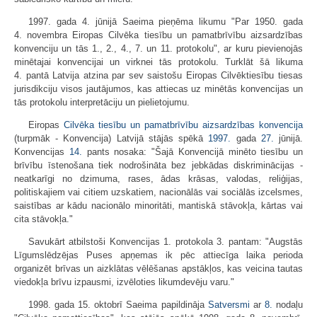
1997. gada 4. jūnijā Saeima pieņēma likumu "Par 1950. gada
4. novembra Eiropas Cilvēka tiesību un pamatbrīvību aizsardzības
konvenciju un tās 1., 2., 4., 7. un 11. protokolu", ar kuru pievienojās
minētajai konvencijai un virknei tās protokolu. Turklāt šā likuma
4. pantā Latvija atzina par sev saistošu Eiropas Cilvēktiesību tiesas
jurisdikciju visos jautājumos, kas attiecas uz minētās konvencijas un
tās protokolu interpretāciju un pielietojumu.
Eiropas
Cilvēka tiesību un pamatbrīvību aizsardzības konvencija
(turpmāk - Konvencija) Latvijā stājās spēkā
1997.
gada
27.
jūnijā.
Konvencijas
14.
pants nosaka: "Šajā Konvencijā minēto tiesību un
brīvību īstenošana tiek nodrošināta bez jebkādas diskriminācijas -
neatkarīgi no dzimuma, rases, ādas krāsas, valodas, reliģijas,
politiskajiem vai citiem uzskatiem, nacionālās vai sociālās izcelsmes,
saistības ar kādu nacionālo minoritāti, mantiskā stāvokļa, kārtas vai
cita stāvokļa."
Savukārt atbilstoši Konvencijas 1. protokola 3. pantam: "Augstās
Līgumslēdzējas Puses apņemas ik pēc attiecīga laika perioda
organizēt brīvas un aizklātas vēlēšanas apstākļos, kas veicina tautas
viedokļa brīvu izpausmi, izvēloties likumdevēju varu."
1998. gada 15. oktobrī Saeima papildināja
Satversmi
ar
8.
nodaļu