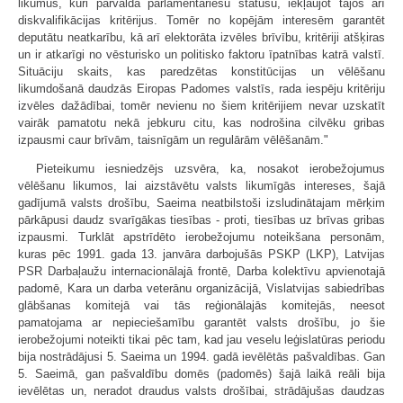
likumus, kuri pārvalda parlamentāriešu statusu, iekļaujot tajos arī
diskvalifikācijas kritērijus. Tomēr no kopējām interesēm garantēt
deputātu neatkarību, kā arī elektorāta izvēles brīvību, kritēriji atšķiras
un ir atkarīgi no vēsturisko un politisko faktoru īpatnības katrā valstī.
Situāciju skaits, kas paredzētas konstitūcijas un vēlēšanu
likumdošanā daudzās Eiropas Padomes valstīs, rada iespēju kritēriju
izvēles dažādībai, tomēr nevienu no šiem kritērijiem nevar uzskatīt
vairāk pamatotu nekā jebkuru citu, kas nodrošina cilvēku gribas
izpausmi caur brīvām, taisnīgām un regulārām vēlēšanām."
Pieteikumu iesniedzējs uzsvēra, ka, nosakot ierobežojumus
vēlēšanu likumos, lai aizstāvētu valsts likumīgās intereses, šajā
gadījumā valsts drošību, Saeima neatbilstoši izsludinātajam mērķim
pārkāpusi daudz svarīgākas tiesības - proti, tiesības uz brīvas gribas
izpausmi. Turklāt apstrīdēto ierobežojumu noteikšana personām,
kuras pēc 1991. gada 13. janvāra darbojušās PSKP (LKP), Latvijas
PSR Darbaļaužu internacionālajā frontē, Darba kolektīvu apvienotajā
padomē, Kara un darba veterānu organizācijā, Vislatvijas sabiedrības
glābšanas komitejā vai tās reģionālajās komitejās, neesot
pamatojama ar nepieciešamību garantēt valsts drošību, jo šie
ierobežojumi noteikti tikai pēc tam, kad jau veselu leģislatūras periodu
bija nostrādājusi 5. Saeima un 1994. gadā ievēlētās pašvaldības. Gan
5. Saeimā, gan pašvaldību domēs (padomēs) šajā laikā reāli bija
ievēlētas un, neradot draudus valsts drošībai, strādājušas daudzas