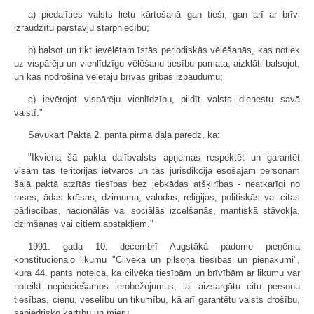
a) piedalīties valsts lietu kārtošanā gan tieši, gan arī ar brīvi
izraudzītu pārstāvju starpniecību;
b) balsot un tikt ievēlētam īstās periodiskās vēlēšanās, kas notiek
uz vispārēju un vienlīdzīgu vēlēšanu tiesību pamata, aizklāti balsojot,
un kas nodrošina vēlētāju brīvas gribas izpaudumu;
c) ievērojot vispārēju vienlīdzību, pildīt valsts dienestu savā
valstī."
Savukārt Pakta 2. panta pirmā daļa paredz, ka:
"Ikviena šā pakta dalībvalsts apņemas respektēt un garantēt
visām tās teritorijas ietvaros un tās jurisdikcijā esošajām personām
šajā paktā atzītās tiesības bez jebkādas atšķirības - neatkarīgi no
rases, ādas krāsas, dzimuma, valodas, reliģijas, politiskās vai citas
pārliecības, nacionālās vai sociālās izcelšanās, mantiskā stāvokļa,
dzimšanas vai citiem apstākļiem."
1991. gada 10. decembrī Augstākā padome pieņēma
konstitucionālo likumu "Cilvēka un pilsoņa tiesības un pienākumi",
kura 44. pants noteica, ka cilvēka tiesībām un brīvībām ar likumu var
noteikt nepieciešamos ierobežojumus, lai aizsargātu citu personu
tiesības, cieņu, veselību un tikumību, kā arī garantētu valsts drošību,
sabiedrisko kārtību un mieru.