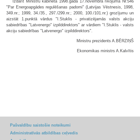
Izdarīt Ministru kabineta 1998.gada 17.novembra rīkojumā Nr.546
"Par Energoapgādes regulēšanas padomi" (Latvijas Vēstnesis, 1998,
349.nr.; 1999, 34./35., 297./299.nr.; 2000, 100./101.nr.) grozījumu un
aizstāt 1.punktā vārdus "I.Stuklis - privatizējamās valsts akciju
sabiedrības "Latvenergo" izpilddirektors" ar vārdiem "I.Stuklis - valsts
akciju sabiedrības "Latvenergo" izpilddirektors".
Ministru prezidents A.BĒRZIŅŠ
Ekonomikas ministrs A.Kalvītis
Pašvaldību saistošie noteikumi
Administratīvās atbildības ceļvedis