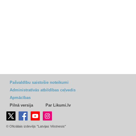
Pašvaldību saistošie noteikumi
Administratīvās atbildības ceļvedis
Apmācības
Pilnā versija
Par Likumi.lv
© Oficiālais izdevējs "Latvijas Vēstnesis"