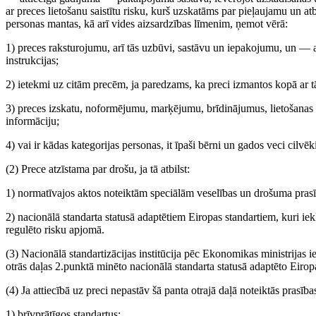
ar preces lietošanu saistītu risku, kurš uzskatāms par pieļaujamu un at
personas mantas, kā arī vides aizsardzības līmenim, ņemot vērā:
1) preces raksturojumu, arī tās uzbūvi, sastāvu un iepakojumu, un — 
instrukcijas;
2) ietekmi uz citām precēm, ja paredzams, ka preci izmantos kopā ar 
3) preces izskatu, noformējumu, marķējumu, brīdinājumus, lietošanas i
informāciju;
4) vai ir kādas kategorijas personas, it īpaši bērni un gados veci cilvēki,
(2) Prece atzīstama par drošu, ja tā atbilst:
1) normatīvajos aktos noteiktām speciālām veselības un drošuma pras
2) nacionālā standarta statusā adaptētiem Eiropas standartiem, kuri iekļ
regulēto risku apjomā.
(3) Nacionālā standartizācijas institūcija pēc Ekonomikas ministrijas 
otrās daļas 2.punktā minēto nacionālā standarta statusā adaptēto Eirop
(4) Ja attiecībā uz preci nepastāv šā panta otrajā daļā noteiktās prasī
1) brīvprātīgos standartus;