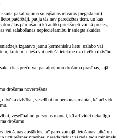
.
ai skaitā pakalpojuma sniegšanas ietvaros piegādātām)
tot patērētāji, pat ja tās nav paredzētas tiem, un kas
as domātas pārdošanai kā antīki priekšmeti vai kā preces,
as vai salabošanas nepieciešamību ir sniegta skaidra
sniedzējs izgatavo jaunu ķermenisku lietu, uzlabo vai
iem, kuriem ir tieša vai netieša ietekme uz cilvēka dzīvību
osaka citas preču vai pakalpojumu drošuma prasības, tajā
umu drošuma novērtēšana
 cilvēka dzīvībai, veselībai un personas mantai, kā arī videi
umu.
ībai, veselībai un personas mantai, kā arī videi nekaitīgu
juma drošumu.
 lietošanas apstākļos, arī paredzamajā lietošanas laikā un
n uzturēšanas prasības, nerada risku vai rada tādu minimālu