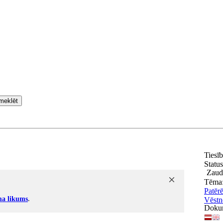
meklēt
Tiesī
Status
Zaud
Tēma
Patērē
a likums
.
Vēstn
Dokum