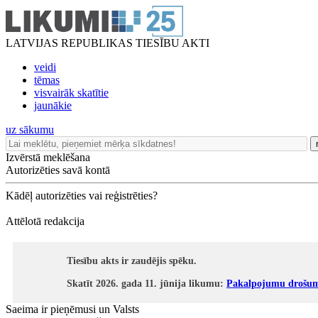
LATVIJAS REPUBLIKAS TIESĪBU AKTI
veidi
tēmas
visvairāk skatītie
jaunākie
uz sākumu
Izvērstā meklēšana
Autorizēties savā kontā
Kādēļ autorizēties vai reģistrēties?
Attēlotā redakcija
Tiesību akts ir zaudējis spēku.
Skatīt 2026. gada 11. jūnija likumu:
Pakalpojumu drošum
Saeima ir pieņēmusi un Valsts