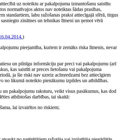
ttiecībā uz noteiktu ar pakalpojuma izmantošanu saistītu
itos normatīvajos aktos nav noteiktas šādas prasības,
 standartiem, labu ražošanas praksi attiecīgajā sfērā, tirgus
sasniegto zinātnes un tehnikas līmeni un ņemot vērā
16.04.2014.
)
alpojumu pieejamība, kuriem ir zemāks riska līmenis, nevar
tiesu un pilnīgu informāciju par preci vai pakalpojumu (arī
kus, kas saistīti ar preces lietošanu vai pakalpojuma
odā, ja šie riski nav uzreiz acīmredzami bez attiecīgiem
o no likumā noteikto pienākumu izpildes un atbildības.
u un pakalpojumu raksturu, veikt visus pasākumus, kas dod
ties atbilstošas darbības, tai skaitā:
šama, lai izvairītos no riskiem;
atsaukt no patērētājiem ražotāja vai izplatītāja piegādātās