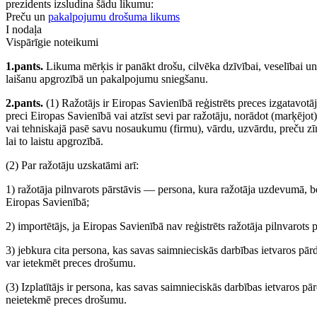
prezidents izsludina šādu likumu:
Preču un
pakalpojumu drošuma likums
I nodaļa
Vispārīgie noteikumi
1.pants.
Likuma mērķis ir panākt drošu, cilvēka dzīvībai, veselībai un
laišanu apgrozībā un pakalpojumu sniegšanu.
2.pants.
(1) Ražotājs ir Eiropas Savienībā reģistrēts preces izgatavotāj
preci Eiropas Savienībā vai atzīst sevi par ražotāju, norādot (marķējo
vai tehniskajā pasē savu nosaukumu (firmu), vārdu, uzvārdu, preču zīmi 
lai to laistu apgrozībā.
(2) Par ražotāju uzskatāmi arī:
1) ražotāja pilnvarots pārstāvis — persona, kura ražotāja uzdevumā, bet
Eiropas Savienībā;
2) importētājs, ja Eiropas Savienībā nav reģistrēts ražotāja pilnvarots p
3) jebkura cita persona, kas savas saimnieciskās darbības ietvaros pārdo
var ietekmēt preces drošumu.
(3) Izplatītājs ir persona, kas savas saimnieciskās darbības ietvaros pār
neietekmē preces drošumu.