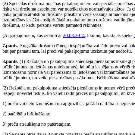
(2) Speciālas drošuma prasības pakalpojumiem vai speciālas prasības a
risku vai drošuma aspektiem var noteikt citos normatīvajos aktos. Ja c
pakalpojuma atbilstību drošuma prasībām vērtē saskaņā ar nacionālajiem
uzraudzības iestāžu apstiprinātajām pakalpojumu drošuma vadlīnijām, 
drošumu, ar kādu persona varētu pamatoti rēķināties.
(Ar grozījumiem, kas izdarīti ar
20.03.2014
. likumu, kas stājas spēkā
7.pants.
Augstāka drošuma līmeņa iespējamība vai tādu preču vai pak
būt par pamatu tam, lai preci vai pakalpojumu uzskatītu par nedrošu.
8.pants.
(1) Ražotāja un pakalpojuma sniedzēja pienākums ir sniegt pa
brīdinājumus un lietošanas noteikumus), lai būtu iespējams novērtēt ris
izmantošanu normālā vai paredzamā to lietošanas vai izmantošanas peri
brīdinājumiem, un veikt piesardzības pasākumus. Brīdināšana neatbrīv
(2) Ražotāja un pakalpojuma sniedzēja pienākums ir, ņemot vērā preč
iespēju novērtēt riskus, ko varētu radīt preces un pakalpojumi, un izvēlē
1) preču vai lietu izņemšanu no apgrozības, ja šāda darbība ir nepiecie
2) patērētāju brīdināšanu;
3) preču atsaukšanu no patērētājiem.
(3) Šā panta otrās daļas 3.punktā noteiktās preču atsaukšanas mērķis ir 