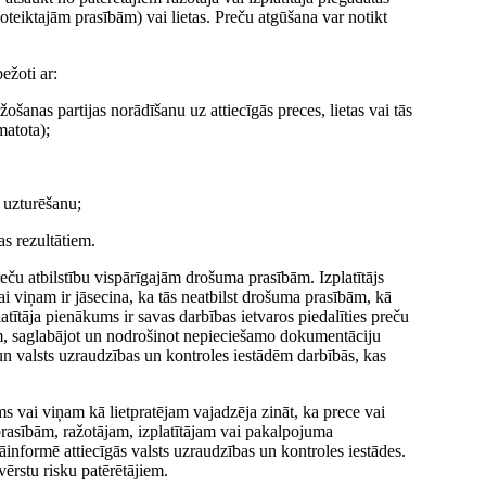
oteiktajām prasībām) vai lietas. Preču atgūšana var notikt
ežoti ar:
žošanas partijas norādīšanu uz attiecīgās preces, lietas vai tās
matota);
 uzturēšanu;
s rezultātiem.
reču atbilstību vispārīgajām drošuma prasībām. Izplatītājs
 vai viņam ir jāsecina, ka tās neatbilst drošuma prasībām, kā
tītāja pienākums ir savas darbības ietvaros piedalīties preču
m, saglabājot un nodrošinot nepieciešamo dokumentāciju
 un valsts uzraudzības un kontroles iestādēm darbībās, kas
s vai viņam kā lietpratējam vajadzēja zināt, ka prece vai
rasībām, ražotājam, izplatītājam vai pakalpojuma
jāinformē attiecīgās valsts uzraudzības un kontroles iestādes.
vērstu risku patērētājiem.