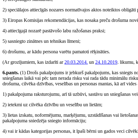
2) speciālajos attiecīgās nozares normatīvajos aktos noteiktos obligāt
3) Eiropas Komisijas rekomendācijas, kas nosaka preču drošuma novēr
4) attiecīgajā nozarē pastāvošo labu ražošanas praksi;
5) sasniegto zinātnes un tehnikas līmeni;
6) drošumu, ar kādu persona varētu pamatoti rēķināties.
(Ar grozījumiem, kas izdarīti ar
20.03.2014.
un
24.10.2019
. likumu, 
6.pants.
(1) Drošs pakalpojums ir jebkurš pakalpojums, kas sniegts 
sniegšanas laikā vai pēc tam nerada risku vai rada tādu minimālu risk
drošuma, cilvēka dzīvības, veselības un personas mantas, kā arī vides
1) pakalpojuma raksturojumu, arī tā uzbūvi, sastāvu un sniegšanas vei
2) ietekmi uz cilvēka dzīvību un veselību un lietām;
3) lietas izskatu, noformējumu, marķējumu, uzstādīšanas vai lietošan
pakalpojuma sniedzēja sniegto informāciju;
4) vai ir kādas kategorijas personas, it īpaši bērni un gados veci cilvē