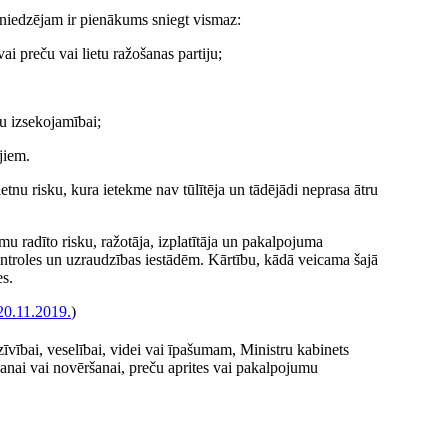
sniedzējam ir pienākums sniegt vismaz:
vai preču vai lietu ražošanas partiju;
tu izsekojamībai;
jiem.
ietnu risku, kura ietekme nav tūlītēja un tādējādi neprasa ātru
mu radīto risku, ražotāja, izplatītāja un pakalpojuma
kontroles un uzraudzības iestādēm. Kārtību, kādā veicama šajā
es.
20.11.2019.
)
īvībai, veselībai, videi vai īpašumam, Ministru kabinets
anai vai novēršanai, preču aprites vai pakalpojumu