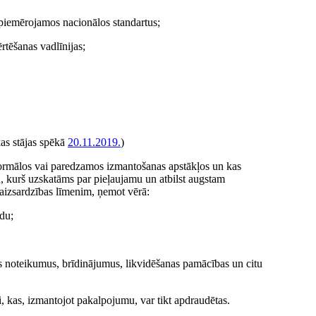
i piemērojamos nacionālos standartus;
tēšanas vadlīnijas;
kas stājas spēkā
20.11.2019.
)
normālos vai paredzamos izmantošanas apstākļos un kas
u, kurš uzskatāms par pieļaujamu un atbilst augstam
 aizsardzības līmenim, ņemot vērā:
du;
as noteikumus, brīdinājumus, likvidēšanas pamācības un citu
ki, kas, izmantojot pakalpojumu, var tikt apdraudētas.