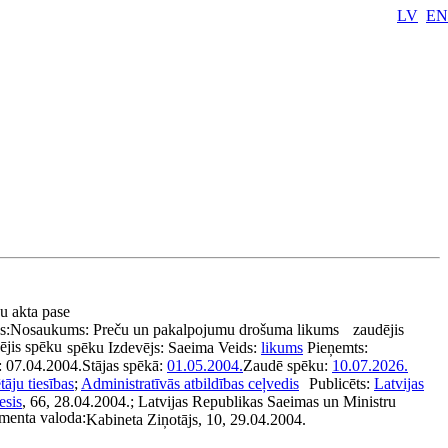
LV
EN
bu akta pase
s:
Nosaukums:
Preču un pakalpojumu drošuma likums
zaudējis
ējis spēku
spēku
Izdevējs:
Saeima
Veids:
likums
Pieņemts:
:
07.04.2004.
Stājas spēkā:
01.05.2004.
Zaudē spēku:
10.07.2026.
tāju tiesības
;
Administratīvās atbildības ceļvedis
Publicēts:
Latvijas
esis
, 66, 28.04.2004.; Latvijas Republikas Saeimas un Ministru
enta valoda:
Kabineta Ziņotājs, 10, 29.04.2004.