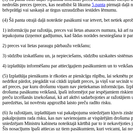
nedrošās preces (preces, kas neatbilst šā likuma
5.panta
pirmajā daļā n
brīvprātīgi vai saskaņā ar tirgus uzraudzības iestādes lēmumu.
(4) Šā panta otrajā daļā noteiktie pasākumi var ietvert, bet netiek aprob
1) informāciju par ražotāja, preces vai lietas atsauces numura, kā arī ra
iepakojuma (izņemot gadījumus, kad šādas norādes nesniegšana ir pa
2) preces vai lietas paraugu pārbaužu veikšanu;
3) sūdzību izskatīšanu un, ja nepieciešams, sūdzību uzskaites sistēmas
4) izplatītāju informēšanu par attiecīgajiem pasākumiem un to veikšana
(5) Izplatītāja pienākums ir rīkoties ar pienācīgu rūpību, lai sekmētu p
nedrīkst pārdot, piegādāt vai citādi izplatīt preces, ja viņš var secināt
arī preces, par kuru drošumu viņam nav pietiekamas informācijas. Izpla
drošuma pasākumu veikšanā, īpaši informējot par iespējamiem riskie
preču izcelšanās izsekošanai, kā arī aktīvi sadarbojoties ar ražotājiem
paredzētas, lai novērstu apgrozībā laisto preču radīto risku.
(6) Ja ražotājam, izplatītājam vai pakalpojuma sniedzējam kļuvis zinām
pakalpojums rada risku, kas nav savienojams ar vispārējām drošuma p
sniedzējam Ministru kabineta noteiktajā kārtībā par to ir nekavējoties 
Šis nosacījums īpaši attiecas uz tiem pasākumiem, kuri veicami, lai no