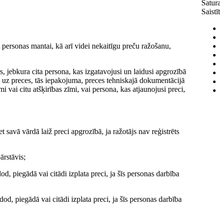
Satura
Saistī
 personas mantai, kā arī videi nekaitīgu preču ražošanu,
s, jebkura cita persona, kas izgatavojusi un laidusi apgrozībā
t) uz preces, tās iepakojuma, preces tehniskajā dokumentācijā
vai citu atšķirības zīmi, vai persona, kas atjaunojusi preci,
 savā vārdā laiž preci apgrozībā, ja ražotājs nav reģistrēts
ārstāvis;
d, piegādā vai citādi izplata preci, ja šīs personas darbība
dod, piegādā vai citādi izplata preci, ja šīs personas darbība