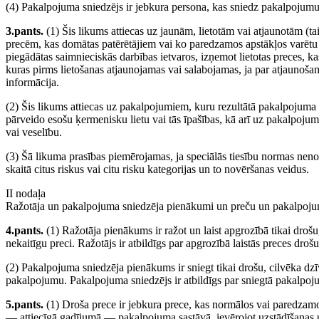
(4) Pakalpojuma sniedzējs ir jebkura persona, kas sniedz pakalpojumu
3.pants.
(1) Šis likums attiecas uz jaunām, lietotām vai atjaunotām (t
precēm, kas domātas patērētājiem vai ko paredzamos apstākļos varētu lie
piegādātas saimnieciskās darbības ietvaros, izņemot lietotas preces, k
kuras pirms lietošanas atjaunojamas vai salabojamas, ja par atjaunošan
informācija.
(2) Šis likums attiecas uz pakalpojumiem, kuru rezultātā pakalpojuma 
pārveido esošu ķermenisku lietu vai tās īpašības, kā arī uz pakalpojum
vai veselību.
(3) Šā likuma prasības piemērojamas, ja speciālās tiesību normas nen
skaitā citus riskus vai citu risku kategorijas un to novēršanas veidus.
II nodaļa
Ražotāja un pakalpojuma sniedzēja pienākumi un preču un pakalpoj
4.pants.
(1) Ražotāja pienākums ir ražot un laist apgrozībā tikai drošu,
nekaitīgu preci. Ražotājs ir atbildīgs par apgrozībā laistās preces droš
(2) Pakalpojuma sniedzēja pienākums ir sniegt tikai drošu, cilvēka dzīv
pakalpojumu. Pakalpojuma sniedzējs ir atbildīgs par sniegtā pakalpo
5.pants.
(1) Droša prece ir jebkura prece, kas normālos vai paredzamos
— attiecīgā gadījumā — pakalpojuma sastāvā, ievērojot uzstādīšanas u