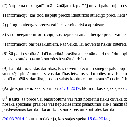
(7) Nopietna riska gadījumā ražotājam, izplatītājam vai pakalpojuma 
1) informāciju, kas dod iespēju precīzi identificēt attiecīgo preci, lietu 
2) pilnīgu attiecīgās preces vai lietas radītā riska aprakstu;
3) visu pieejamo informāciju, kas nepieciešama attiecīgo preču vai lie
4) informāciju par pasākumiem, kas veikti, lai novērstu riskus patērētā
(8) Šā panta septītajā daļā noteiktā prasība attiecināma arī uz tādu nop
valsts uzraudzības un kontroles iestāžu darbību.
(9) Lai tiktu uzsāktas darbības, kas novērš preču un sniegto pakalpoju
sniedzēja pienākums ir savas darbības ietvaros sadarboties ar valsts 
pantā minētā sadarbība, nosaka valsts kontroles un uzraudzības iestād
(Ar grozījumiem, kas izdarīti ar
24.10.2019
. likumu, kas stājas spēkā
1
8.
pants.
Ja prece vai pakalpojums var radīt nopietnu risku cilvēka dz
nosaka speciālās prasības vai nepieciešamos pasākumus riska mazināš
piedāvāšanas kārtību, kā arī to uzraudzības un kontroles kārtību.
(
20.03.2014
. likuma redakcijā, kas stājas spēkā
16.04.2014.
)