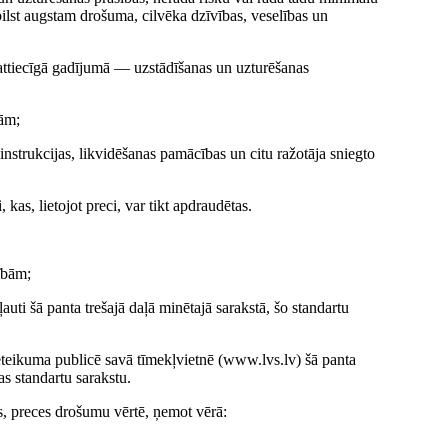
bilst augstam drošuma, cilvēka dzīvības, veselības un
attiecīgā gadījumā — uzstādīšanas un uzturēšanas
tām;
nstrukcijas, likvidēšanas pamācības un citu ražotāja sniegto
 kas, lietojot preci, var tikt apdraudētas.
ībām;
auti šā panta trešajā daļā minētajā sarakstā, šo standartu
ieteikuma publicē savā tīmekļvietnē (www.lvs.lv) šā panta
as standartu sarakstu.
bas, preces drošumu vērtē, ņemot vērā: