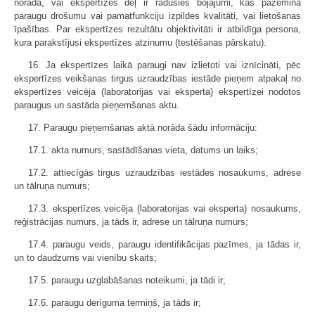
norāda, vai ekspertīzes dēļ ir radušies bojājumi, kas pazemina
paraugu drošumu vai pamatfunkciju izpildes kvalitāti, vai lietošanas
īpašības. Par ekspertīzes rezultātu objektivitāti ir atbildīga persona,
kura parakstījusi ekspertīzes atzinumu (testēšanas pārskatu).
16. Ja ekspertīzes laikā paraugi nav izlietoti vai iznīcināti, pēc
ekspertīzes veikšanas tirgus uzraudzības iestāde pieņem atpakaļ no
ekspertīzes veicēja (laboratorijas vai eksperta) ekspertīzei nodotos
paraugus un sastāda pieņemšanas aktu.
17. Paraugu pieņemšanas aktā norāda šādu informāciju:
17.1. akta numurs, sastādīšanas vieta, datums un laiks;
17.2. attiecīgās tirgus uzraudzības iestādes nosaukums, adrese
un tālruņa numurs;
17.3. ekspertīzes veicēja (laboratorijas vai eksperta) nosaukums,
reģistrācijas numurs, ja tāds ir, adrese un tālruņa numurs;
17.4. paraugu veids, paraugu identifikācijas pazīmes, ja tādas ir,
un to daudzums vai vienību skaits;
17.5. paraugu uzglabāšanas noteikumi, ja tādi ir;
17.6. paraugu derīguma termiņš, ja tāds ir;