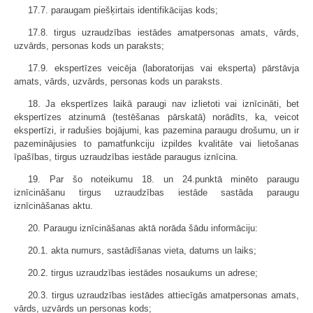
17.7. paraugam piešķirtais identifikācijas kods;
17.8. tirgus uzraudzības iestādes amatpersonas amats, vārds,
uzvārds, personas kods un paraksts;
17.9. ekspertīzes veicēja (laboratorijas vai eksperta) pārstāvja
amats, vārds, uzvārds, personas kods un paraksts.
18. Ja ekspertīzes laikā paraugi nav izlietoti vai iznīcināti, bet
ekspertīzes atzinumā (testēšanas pārskatā) norādīts, ka, veicot
ekspertīzi, ir radušies bojājumi, kas pazemina paraugu drošumu, un ir
pazeminājusies to pamatfunkciju izpildes kvalitāte vai lietošanas
īpašības, tirgus uzraudzības iestāde paraugus iznīcina.
19. Par šo noteikumu 18. un 24.punktā minēto paraugu
iznīcināšanu tirgus uzraudzības iestāde sastāda paraugu
iznīcināšanas aktu.
20. Paraugu iznīcināšanas aktā norāda šādu informāciju:
20.1. akta numurs, sastādīšanas vieta, datums un laiks;
20.2. tirgus uzraudzības iestādes nosaukums un adrese;
20.3. tirgus uzraudzības iestādes attiecīgās amatpersonas amats,
vārds, uzvārds un personas kods;