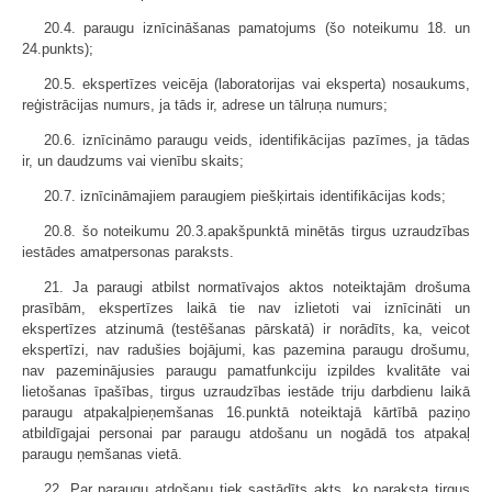
20.4. paraugu iznīcināšanas pamatojums (šo noteikumu 18. un
24.punkts);
20.5. ekspertīzes veicēja (laboratorijas vai eksperta) nosaukums,
reģistrācijas numurs, ja tāds ir, adrese un tālruņa numurs;
20.6. iznīcināmo paraugu veids, identifikācijas pazīmes, ja tādas
ir, un daudzums vai vienību skaits;
20.7. iznīcināmajiem paraugiem piešķirtais identifikācijas kods;
20.8. šo noteikumu 20.3.apakšpunktā minētās tirgus uzraudzības
iestādes amatpersonas paraksts.
21. Ja paraugi atbilst normatīvajos aktos noteiktajām drošuma
prasībām, ekspertīzes laikā tie nav izlietoti vai iznīcināti un
ekspertīzes atzinumā (testēšanas pārskatā) ir norādīts, ka, veicot
ekspertīzi, nav radušies bojājumi, kas pazemina paraugu drošumu,
nav pazeminājusies paraugu pamatfunkciju izpildes kvalitāte vai
lietošanas īpašības, tirgus uzraudzības iestāde triju darbdienu laikā
paraugu atpakaļpieņemšanas 16.punktā noteiktajā kārtībā paziņo
atbildīgajai personai par paraugu atdošanu un nogādā tos atpakaļ
paraugu ņemšanas vietā.
22. Par paraugu atdošanu tiek sastādīts akts, ko paraksta tirgus