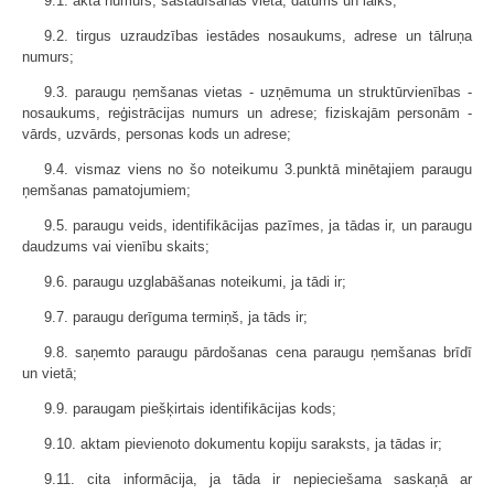
9.1. akta numurs, sastādīšanas vieta, datums un laiks;
9.2. tirgus uzraudzības iestādes nosaukums, adrese un tālruņa
numurs;
9.3. paraugu ņemšanas vietas - uzņēmuma un struktūrvienības -
nosaukums, reģistrācijas numurs un adrese; fiziskajām personām -
vārds, uzvārds, personas kods un adrese;
9.4. vismaz viens no šo noteikumu 3.punktā minētajiem paraugu
ņemšanas pamatojumiem;
9.5. paraugu veids, identifikācijas pazīmes, ja tādas ir, un paraugu
daudzums vai vienību skaits;
9.6. paraugu uzglabāšanas noteikumi, ja tādi ir;
9.7. paraugu derīguma termiņš, ja tāds ir;
9.8. saņemto paraugu pārdošanas cena paraugu ņemšanas brīdī
un vietā;
9.9. paraugam piešķirtais identifikācijas kods;
9.10. aktam pievienoto dokumentu kopiju saraksts, ja tādas ir;
9.11. cita informācija, ja tāda ir nepieciešama saskaņā ar