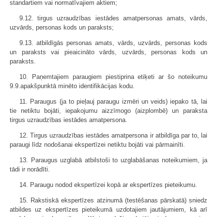
standartiem vai normatīvajiem aktiem;
9.12. tirgus uzraudzības iestādes amatpersonas amats, vārds,
uzvārds, personas kods un paraksts;
9.13. atbildīgās personas amats, vārds, uzvārds, personas kods
un paraksts vai pieaicināto vārds, uzvārds, personas kods un
paraksts.
10. Paņemtajiem paraugiem piestiprina etiķeti ar šo noteikumu
9.9.apakšpunktā minēto identifikācijas kodu.
11. Paraugus (ja to pieļauj paraugu izmēri un veids) iepako tā, lai
tie netiktu bojāti, iepakojumu aizzīmogo (aizplombē) un paraksta
tirgus uzraudzības iestādes amatpersona.
12. Tirgus uzraudzības iestādes amatpersona ir atbildīga par to, lai
paraugi līdz nodošanai ekspertīzei netiktu bojāti vai pārmainīti.
13. Paraugus uzglabā atbilstoši to uzglabāšanas noteikumiem, ja
tādi ir norādīti.
14. Paraugu nodod ekspertīzei kopā ar ekspertīzes pieteikumu.
15. Rakstiskā ekspertīzes atzinumā (testēšanas pārskatā) sniedz
atbildes uz ekspertīzes pieteikumā uzdotajiem jautājumiem, kā arī