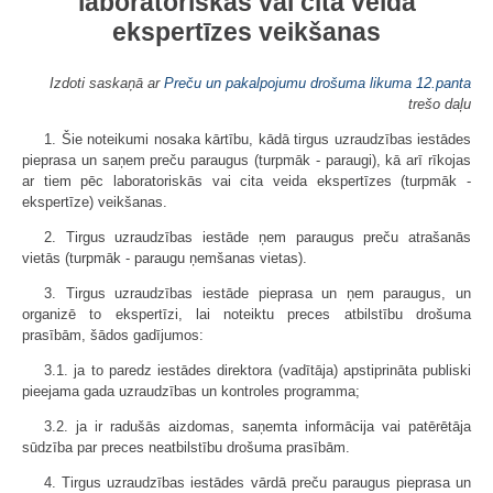
laboratoriskās vai cita veida
ekspertīzes
veikšanas
Izdoti saskaņā ar
Preču un pakalpojumu drošuma likuma
12.panta
trešo daļu
1. Šie noteikumi nosaka kārtību, kādā tirgus uzraudzības iestādes
pieprasa un saņem preču paraugus (turpmāk - paraugi), kā arī rīkojas
ar tiem pēc laboratoriskās vai cita veida ekspertīzes (turpmāk -
ekspertīze) veikšanas.
2. Tirgus uzraudzības iestāde ņem paraugus preču atrašanās
vietās (turpmāk - paraugu ņemšanas vietas).
3. Tirgus uzraudzības iestāde pieprasa un ņem paraugus, un
organizē to ekspertīzi, lai noteiktu preces atbilstību drošuma
prasībām, šādos gadījumos:
3.1. ja to paredz iestādes direktora (vadītāja) apstiprināta publiski
pieejama gada uzraudzības un kontroles programma;
3.2. ja ir radušās aizdomas, saņemta informācija vai patērētāja
sūdzība par preces neatbilstību drošuma prasībām.
4. Tirgus uzraudzības iestādes vārdā preču paraugus pieprasa un