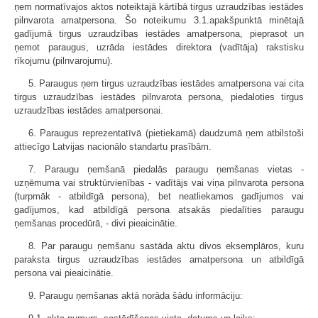
ņem normatīvajos aktos noteiktajā kārtībā tirgus uzraudzības iestādes
pilnvarota amatpersona. Šo noteikumu 3.1.apakšpunktā minētajā
gadījumā tirgus uzraudzības iestādes amatpersona, pieprasot un
ņemot paraugus, uzrāda iestādes direktora (vadītāja) rakstisku
rīkojumu (pilnvarojumu).
5. Paraugus ņem tirgus uzraudzības iestādes amatpersona vai cita
tirgus uzraudzības iestādes pilnvarota persona, piedaloties tirgus
uzraudzības iestādes amatpersonai.
6. Paraugus reprezentatīvā (pietiekamā) daudzumā ņem atbilstoši
attiecīgo Latvijas nacionālo standartu prasībām.
7. Paraugu ņemšanā piedalās paraugu ņemšanas vietas -
uzņēmuma vai struktūrvienības - vadītājs vai viņa pilnvarota persona
(turpmāk - atbildīgā persona), bet neatliekamos gadījumos vai
gadījumos, kad atbildīgā persona atsakās piedalīties paraugu
ņemšanas procedūrā, - divi pieaicinātie.
8. Par paraugu ņemšanu sastāda aktu divos eksemplāros, kuru
paraksta tirgus uzraudzības iestādes amatpersona un atbildīgā
persona vai pieaicinātie.
9. Paraugu ņemšanas aktā norāda šādu informāciju: