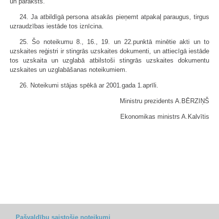
un paraksts.
24. Ja atbildīgā persona atsakās pieņemt atpakaļ paraugus, tirgus
uzraudzības iestāde tos iznīcina.
25. Šo noteikumu 8., 16., 19. un 22.punktā minētie akti un to
uzskaites reģistri ir stingrās uzskaites dokumenti, un attiecīgā iestāde
tos uzskaita un uzglabā atbilstoši stingrās uzskaites dokumentu
uzskaites un uzglabāšanas noteikumiem.
26. Noteikumi stājas spēkā ar 2001.gada 1.aprīli.
Ministru prezidents A.BĒRZIŅŠ
Ekonomikas ministrs A.Kalvītis
Pašvaldību saistošie noteikumi