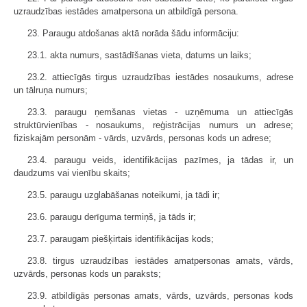
uzraudzības iestādes amatpersona un atbildīgā persona.
23. Paraugu atdošanas aktā norāda šādu informāciju:
23.1. akta numurs, sastādīšanas vieta, datums un laiks;
23.2. attiecīgās tirgus uzraudzības iestādes nosaukums, adrese
un tālruņa numurs;
23.3. paraugu ņemšanas vietas - uzņēmuma un attiecīgās
struktūrvienības - nosaukums, reģistrācijas numurs un adrese;
fiziskajām personām - vārds, uzvārds, personas kods un adrese;
23.4. paraugu veids, identifikācijas pazīmes, ja tādas ir, un
daudzums vai vienību skaits;
23.5. paraugu uzglabāšanas noteikumi, ja tādi ir;
23.6. paraugu derīguma termiņš, ja tāds ir;
23.7. paraugam piešķirtais identifikācijas kods;
23.8. tirgus uzraudzības iestādes amatpersonas amats, vārds,
uzvārds, personas kods un paraksts;
23.9. atbildīgās personas amats, vārds, uzvārds, personas kods