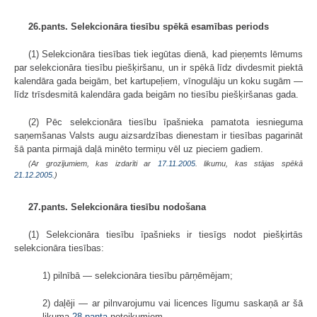
26.pants. Selekcionāra tiesību spēkā esamības periods
(1) Selekcionāra tiesības tiek iegūtas dienā, kad pieņemts lēmums
par selekcionāra tiesību piešķiršanu, un ir spēkā līdz divdesmit piektā
kalendāra gada beigām, bet kartupeļiem, vīnogulāju un koku sugām —
līdz trīsdesmitā kalendāra gada beigām no tiesību piešķiršanas gada.
(2) Pēc selekcionāra tiesību īpašnieka pamatota iesnieguma
saņemšanas Valsts augu aizsardzības dienestam ir tiesības pagarināt
šā panta pirmajā daļā minēto termiņu vēl uz pieciem gadiem.
(Ar grozījumiem, kas izdarīti ar
17.11.2005
. likumu, kas stājas spēkā
21.12.2005.
)
27.pants. Selekcionāra tiesību nodošana
(1) Selekcionāra tiesību īpašnieks ir tiesīgs nodot piešķirtās
selekcionāra tiesības:
1) pilnībā — selekcionāra tiesību pārņēmējam;
2) daļēji — ar pilnvarojumu vai licences līgumu saskaņā ar šā
likuma
28.panta
noteikumiem.