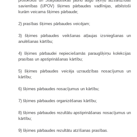
protokolus un Starptautiskās jaunu augu šķirņu aizsardzības
savienības (UPOV) šķirnes pārbaudes vadlīnijas, atbilstoši
kurām veicama šķirnes pārbaude;
2) prasības šķirnes pārbaudes veicējam;
3) šķirnes pārbaudes veikšanas atļaujas izsniegšanas un
anulēšanas kārtību;
4) šķirnes pārbaudei nepieciešamās paraugšķirņu kolekcijas
prasības un apstiprināšanas kārtību;
5) šķirnes pārbaudes veicēja uzraudzības nosacījumus un
kārtību;
6) šķirnes pārbaudes nosacījumus un kārtību;
7) šķirnes pārbaudes organizēšanas kārtību;
8) šķirnes pārbaudes rezultātu apstiprināšanas nosacījumus un
kārtību;
9) šķirnes pārbaudes rezultātu atzīšanas prasības.