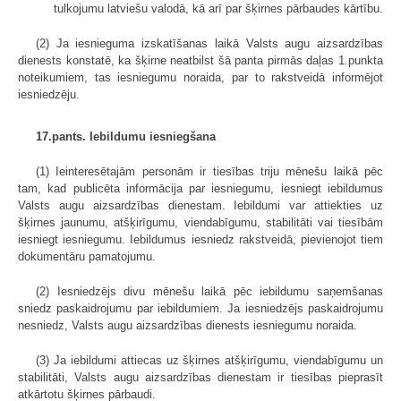
tulkojumu latviešu valodā, kā arī par šķirnes pārbaudes kārtību.
(2) Ja iesnieguma izskatīšanas laikā Valsts augu aizsardzības
dienests konstatē, ka šķirne neatbilst šā panta pirmās daļas 1.punkta
noteikumiem, tas iesniegumu noraida, par to rakstveidā informējot
iesniedzēju.
17.pants. Iebildumu iesniegšana
(1) Ieinteresētajām personām ir tiesības triju mēnešu laikā pēc
tam, kad publicēta informācija par iesniegumu, iesniegt iebildumus
Valsts augu aizsardzības dienestam. Iebildumi var attiekties uz
šķirnes jaunumu, atšķirīgumu, viendabīgumu, stabilitāti vai tiesībām
iesniegt iesniegumu. Iebildumus iesniedz rakstveidā, pievienojot tiem
dokumentāru pamatojumu.
(2) Iesniedzējs divu mēnešu laikā pēc iebildumu saņemšanas
sniedz paskaidrojumu par iebildumiem. Ja iesniedzējs paskaidrojumu
nesniedz, Valsts augu aizsardzības dienests iesniegumu noraida.
(3) Ja iebildumi attiecas uz šķirnes atšķirīgumu, viendabīgumu un
stabilitāti, Valsts augu aizsardzības dienestam ir tiesības pieprasīt
atkārtotu šķirnes pārbaudi.