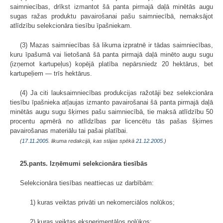
saimniecības, drīkst izmantot šā panta pirmajā daļā minētās augu
sugas ražas produktu pavairošanai pašu saimniecībā, nemaksājot
atlīdzību selekcionāra tiesību īpašniekam.
(3) Mazas saimniecības šā likuma izpratnē ir tādas saimniecības,
kuru īpašumā vai lietošanā šā panta pirmajā daļā minēto augu sugu
(izņemot kartupeļus) kopējā platība nepārsniedz 20 hektārus, bet
kartupeļiem — trīs hektārus.
(4) Ja citi lauksaimniecības produkcijas ražotāji bez selekcionāra
tiesību īpašnieka atļaujas izmanto pavairošanai šā panta pirmajā daļā
minētās augu sugu šķirnes pašu saimniecībā, tie maksā atlīdzību 50
procentu apmērā no atlīdzības par licencētu tās pašas šķirnes
pavairošanas materiālu tai pašai platībai.
(
17.11.2005
. likuma redakcijā, kas stājas spēkā
21.12.2005.
)
25.pants. Izņēmumi selekcionāra tiesībās
Selekcionāra tiesības neattiecas uz darbībām:
1) kuras veiktas privāti un nekomerciālos nolūkos;
2) kuras veiktas eksperimentālos nolūkos;