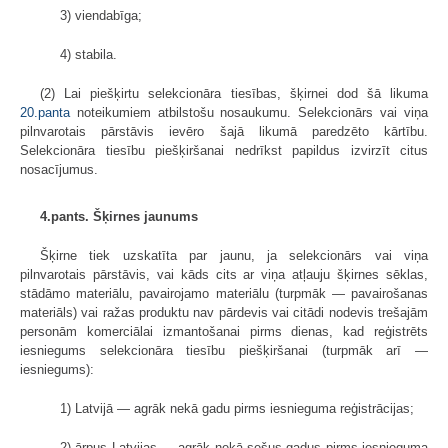
3) viendabīga;
4) stabila.
(2) Lai piešķirtu selekcionāra tiesības, šķirnei dod šā likuma
20.panta
noteikumiem atbilstošu nosaukumu. Selekcionārs vai viņa
pilnvarotais pārstāvis ievēro šajā likumā paredzēto kārtību.
Selekcionāra tiesību piešķiršanai nedrīkst papildus izvirzīt citus
nosacījumus.
4.pants. Šķirnes jaunums
Šķirne tiek uzskatīta par jaunu, ja selekcionārs vai viņa
pilnvarotais pārstāvis, vai kāds cits ar viņa atļauju šķirnes sēklas,
stādāmo materiālu, pavairojamo materiālu (turpmāk — pavairošanas
materiāls) vai ražas produktu nav pārdevis vai citādi nodevis trešajām
personām komerciālai izmantošanai pirms dienas, kad reģistrēts
iesniegums selekcionāra tiesību piešķiršanai (turpmāk arī —
iesniegums):
1) Latvijā — agrāk nekā gadu pirms iesnieguma reģistrācijas;
2) ārpus Latvijas — agrāk nekā sešus gadus pirms iesnieguma