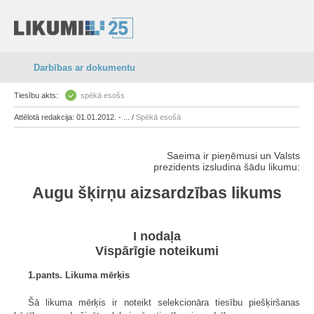
Darbības ar dokumentu
Tiesību akts:
spēkā esošs
Attēlotā redakcija: 01.01.2012. - ... /
Spēkā esošā
Saeima ir pieņēmusi un Valsts
prezidents izsludina šādu likumu:
Augu šķirņu aizsardzības likums
I nodaļa
Vispārīgie noteikumi
1.pants. Likuma mērķis
Šā likuma mērķis ir noteikt selekcionāra tiesību piešķiršanas