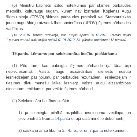
(6) Ministru kabinets izdod noteikumus par šķirnes pārbaudes
metodiku kultūraugu sugām, kurām nav izstrādāti Kopienas Augu
šķirņu biroja (CPVO) šķirnes pārbaudes protokoli vai Starptautiskās
jaunu augu šķirņu aizsardzības savienības (UPOV) šķirnes pārbaudes
vadlīnijas.
(
16.12.2010
. likuma redakcijā, kas stājas spēkā
31.12.2010.
Pirmās daļas
1.punkts un otrā daļa stājas spēkā
01.01.2012.
Sk. pārejas noteikumu 12.punktu)
19.pants. Lēmums par selekcionāra tiesību piešķiršanu
(1) Pēc tam, kad pabeigta šķirnes pārbaude (ja tāda bija
nepieciešama), Valsts augu aizsardzības dienests nosūta
iesniedzējam paziņojumu par pārbaudes rezultātiem. Iesniedzējam ir
tiesības divu mēnešu laikā iesniegt Valsts augu aizsardzības
dienestam iebildumus par veikto šķirnes pārbaudi.
(2) Selekcionāra tiesības piešķir:
1) ja iesniegta pilnībā aizpildīta iesnieguma veidlapa un
pievienoti šā likuma
14.panta
otrajā daļā minētie dokumenti;
2) saskaņā ar šā likuma
3.
,
4.
,
5.
,
6.
un
7.panta
noteikumiem.