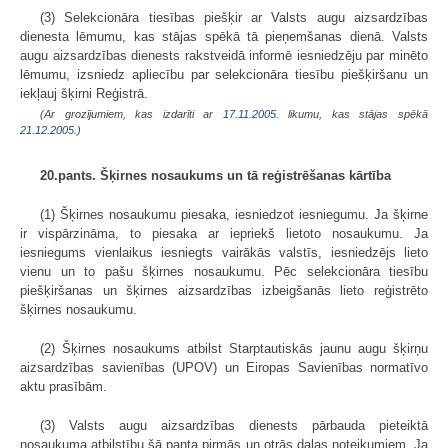
(3) Selekcionāra tiesības piešķir ar Valsts augu aizsardzības
dienesta lēmumu, kas stājas spēkā tā pieņemšanas dienā. Valsts
augu aizsardzības dienests rakstveidā informē iesniedzēju par minēto
lēmumu, izsniedz apliecību par selekcionāra tiesību piešķiršanu un
iekļauj šķirni Reģistrā.
(Ar grozījumiem, kas izdarīti ar
17.11.2005
. likumu, kas stājas spēkā
21.12.2005.
)
20.pants. Šķirnes nosaukums un tā reģistrēšanas kārtība
(1) Šķirnes nosaukumu piesaka, iesniedzot iesniegumu. Ja šķirne
ir vispārzināma, to piesaka ar iepriekš lietoto nosaukumu. Ja
iesniegums vienlaikus iesniegts vairākās valstīs, iesniedzējs lieto
vienu un to pašu šķirnes nosaukumu. Pēc selekcionāra tiesību
piešķiršanas un šķirnes aizsardzības izbeigšanās lieto reģistrēto
šķirnes nosaukumu.
(2) Šķirnes nosaukums atbilst Starptautiskās jaunu augu šķirņu
aizsardzības savienības (UPOV) un Eiropas Savienības normatīvo
aktu prasībām.
(3) Valsts augu aizsardzības dienests pārbauda pieteiktā
nosaukuma atbilstību šā panta pirmās un otrās daļas noteikumiem. Ja