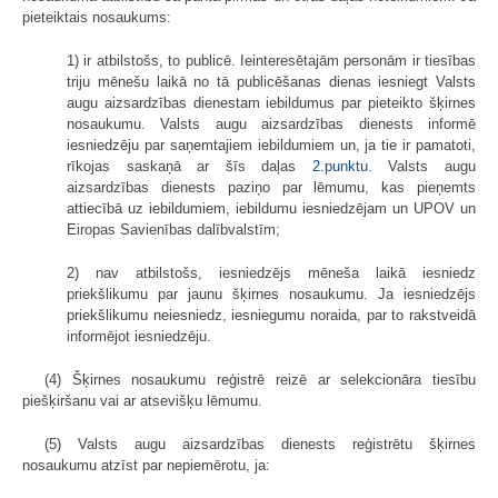
pieteiktais nosaukums:
1) ir atbilstošs, to publicē. Ieinteresētajām personām ir tiesības
triju mēnešu laikā no tā publicēšanas dienas iesniegt Valsts
augu aizsardzības dienestam iebildumus par pieteikto šķirnes
nosaukumu. Valsts augu aizsardzības dienests informē
iesniedzēju par saņemtajiem iebildumiem un, ja tie ir pamatoti,
rīkojas saskaņā ar šīs daļas
2.punktu
. Valsts augu
aizsardzības dienests paziņo par lēmumu, kas pieņemts
attiecībā uz iebildumiem, iebildumu iesniedzējam un UPOV un
Eiropas Savienības dalībvalstīm;
2) nav atbilstošs, iesniedzējs mēneša laikā iesniedz
priekšlikumu par jaunu šķirnes nosaukumu. Ja iesniedzējs
priekšlikumu neiesniedz, iesniegumu noraida, par to rakstveidā
informējot iesniedzēju.
(4) Šķirnes nosaukumu reģistrē reizē ar selekcionāra tiesību
piešķiršanu vai ar atsevišķu lēmumu.
(5) Valsts augu aizsardzības dienests reģistrētu šķirnes
nosaukumu atzīst par nepiemērotu, ja: