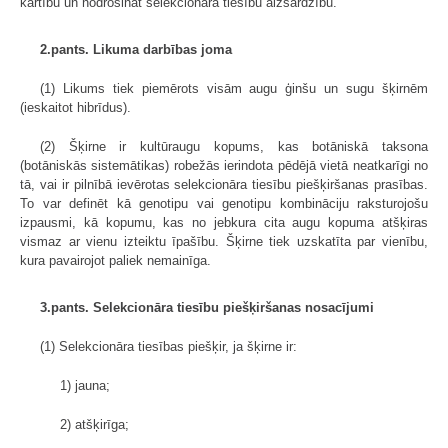
kārtību un nodrošināt selekcionāra tiesību aizsardzību.
2.pants. Likuma darbības joma
(1) Likums tiek piemērots visām augu ģinšu un sugu šķirnēm
(ieskaitot hibrīdus).
(2) Šķirne ir kultūraugu kopums, kas botāniskā taksona
(botāniskās sistemātikas) robežās ierindota pēdējā vietā neatkarīgi no
tā, vai ir pilnībā ievērotas selekcionāra tiesību piešķiršanas prasības.
To var definēt kā genotipu vai genotipu kombināciju raksturojošu
izpausmi, kā kopumu, kas no jebkura cita augu kopuma atšķiras
vismaz ar vienu izteiktu īpašību. Šķirne tiek uzskatīta par vienību,
kura pavairojot paliek nemainīga.
3.pants. Selekcionāra tiesību piešķiršanas nosacījumi
(1) Selekcionāra tiesības piešķir, ja šķirne ir:
1) jauna;
2) atšķirīga;