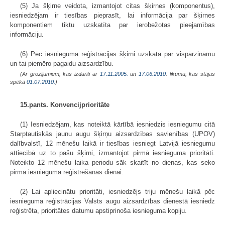
(5) Ja šķirne veidota, izmantojot citas šķirnes (komponentus),
iesniedzējam ir tiesības pieprasīt, lai informācija par šķirnes
komponentiem tiktu uzskatīta par ierobežotas pieejamības
informāciju.
(6) Pēc iesnieguma reģistrācijas šķirni uzskata par vispārzināmu
un tai piemēro pagaidu aizsardzību.
(Ar grozījumiem, kas izdarīti ar
17.11.2005.
un
17.06.2010
. likumu, kas stājas
spēkā
01.07.2010.
)
15.pants. Konvencijprioritāte
(1) Iesniedzējam, kas noteiktā kārtībā iesniedzis iesniegumu citā
Starptautiskās jaunu augu šķirņu aizsardzības savienības (UPOV)
dalībvalstī, 12 mēnešu laikā ir tiesības iesniegt Latvijā iesniegumu
attiecībā uz to pašu šķirni, izmantojot pirmā iesnieguma prioritāti.
Noteikto 12 mēnešu laika periodu sāk skaitīt no dienas, kas seko
pirmā iesnieguma reģistrēšanas dienai.
(2) Lai apliecinātu prioritāti, iesniedzējs triju mēnešu laikā pēc
iesnieguma reģistrācijas Valsts augu aizsardzības dienestā iesniedz
reģistrēta, prioritātes datumu apstiprinoša iesnieguma kopiju.