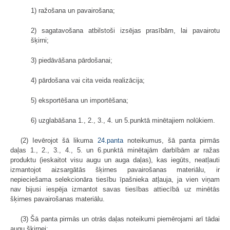
1) ražošana un pavairošana;
2) sagatavošana atbilstoši izsējas prasībām, lai pavairotu
šķirni;
3) piedāvāšana pārdošanai;
4) pārdošana vai cita veida realizācija;
5) eksportēšana un importēšana;
6) uzglabāšana 1., 2., 3., 4. un 5.punktā minētajiem nolūkiem.
(2) Ievērojot šā likuma
24.panta
noteikumus, šā panta pirmās
daļas 1., 2., 3., 4., 5. un 6.punktā minētajām darbībām ar ražas
produktu (ieskaitot visu augu un auga daļas), kas iegūts, neatļauti
izmantojot aizsargātās šķirnes pavairošanas materiālu, ir
nepieciešama selekcionāra tiesību īpašnieka atļauja, ja vien viņam
nav bijusi iespēja izmantot savas tiesības attiecībā uz minētās
šķirnes pavairošanas materiālu.
(3) Šā panta pirmās un otrās daļas noteikumi piemērojami arī tādai
augu šķirnei: