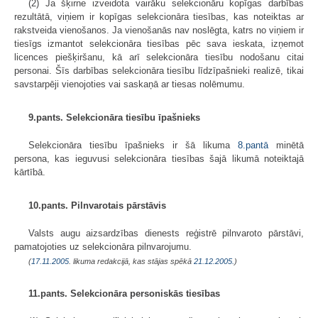
(2) Ja šķirne izveidota vairāku selekcionāru kopīgas darbības
rezultātā, viņiem ir kopīgas selekcionāra tiesības, kas noteiktas ar
rakstveida vienošanos. Ja vienošanās nav noslēgta, katrs no viņiem ir
tiesīgs izmantot selekcionāra tiesības pēc sava ieskata, izņemot
licences piešķiršanu, kā arī selekcionāra tiesību nodošanu citai
personai. Šīs darbības selekcionāra tiesību līdzīpašnieki realizē, tikai
savstarpēji vienojoties vai saskaņā ar tiesas nolēmumu.
9.pants. Selekcionāra tiesību īpašnieks
Selekcionāra tiesību īpašnieks ir šā likuma
8.pantā
minētā
persona, kas ieguvusi selekcionāra tiesības šajā likumā noteiktajā
kārtībā.
10.pants. Pilnvarotais pārstāvis
Valsts augu aizsardzības dienests reģistrē pilnvaroto pārstāvi,
pamatojoties uz selekcionāra pilnvarojumu.
(
17.11.2005
. likuma redakcijā, kas stājas spēkā
21.12.2005.
)
11.pants. Selekcionāra personiskās tiesības