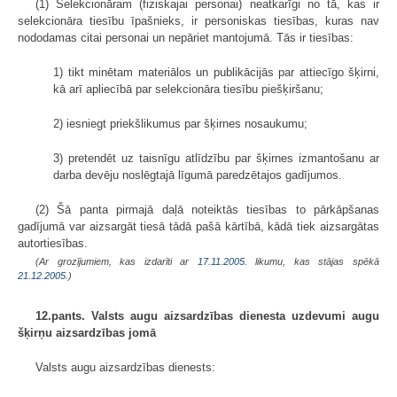
(1) Selekcionāram (fiziskajai personai) neatkarīgi no tā, kas ir
selekcionāra tiesību īpašnieks, ir personiskas tiesības, kuras nav
nododamas citai personai un nepāriet mantojumā. Tās ir tiesības:
1) tikt minētam materiālos un publikācijās par attiecīgo šķirni,
kā arī apliecībā par selekcionāra tiesību piešķiršanu;
2) iesniegt priekšlikumus par šķirnes nosaukumu;
3) pretendēt uz taisnīgu atlīdzību par šķirnes izmantošanu ar
darba devēju noslēgtajā līgumā paredzētajos gadījumos.
(2) Šā panta pirmajā daļā noteiktās tiesības to pārkāpšanas
gadījumā var aizsargāt tiesā tādā pašā kārtībā, kādā tiek aizsargātas
autortiesības.
(Ar grozījumiem, kas izdarīti ar
17.11.2005
. likumu, kas stājas spēkā
21.12.2005.
)
12.pants. Valsts augu aizsardzības dienesta uzdevumi augu
šķirņu aizsardzības jomā
Valsts augu aizsardzības dienests: