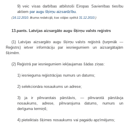
9) veic visas darbības atbilstoši Eiropas Savienības tiesību
aktiem
par augu šķirņu aizsardzību
.
(
16.12.2010
. likuma redakcijā, kas stājas spēkā
31.12.2010.
)
13.pants. Latvijas aizsargāto augu šķirņu valsts reģistrs
(1) Latvijas aizsargāto augu šķirņu valsts reģistrā (turpmāk —
Reģistrs) ietver informāciju par iesniegumiem un aizsargātajām
šķirnēm.
(2) Reģistrā par iesniegumiem iekļaujamas šādas ziņas:
1) iesnieguma reģistrācijas numurs un datums;
2) selekcionāra nosaukums un adrese;
3) ja ir pilnvarotais pārstāvis, — pilnvarotā pārstāvja
nosaukums, adrese, pilnvarojuma datums, numurs un
derīguma termiņš;
4) pieteiktais šķirnes nosaukums vai pagaidu apzīmējums;