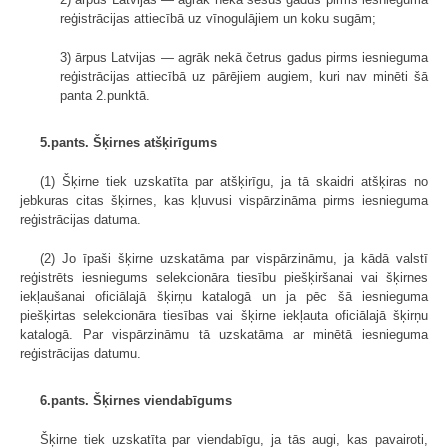
reģistrācijas attiecībā uz vīnogulājiem un koku sugām;
3) ārpus Latvijas — agrāk nekā četrus gadus pirms iesnieguma
reģistrācijas attiecībā uz pārējiem augiem, kuri nav minēti šā
panta 2.punktā.
5.pants. Šķirnes atšķirīgums
(1) Šķirne tiek uzskatīta par atšķirīgu, ja tā skaidri atšķiras no
jebkuras citas šķirnes, kas kļuvusi vispārzināma pirms iesnieguma
reģistrācijas datuma.
(2) Jo īpaši šķirne uzskatāma par vispārzināmu, ja kādā valstī
reģistrēts iesniegums selekcionāra tiesību piešķiršanai vai šķirnes
iekļaušanai oficiālajā šķirņu katalogā un ja pēc šā iesnieguma
piešķirtas selekcionāra tiesības vai šķirne iekļauta oficiālajā šķirņu
katalogā. Par vispārzināmu tā uzskatāma ar minētā iesnieguma
reģistrācijas datumu.
6.pants. Šķirnes viendabīgums
Šķirne tiek uzskatīta par viendabīgu, ja tās augi, kas pavairoti,