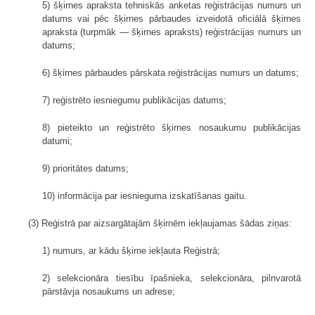
5) šķirnes apraksta tehniskās anketas reģistrācijas numurs un
datums vai pēc šķirnes pārbaudes izveidotā oficiālā šķirnes
apraksta (turpmāk — šķirnes apraksts) reģistrācijas numurs un
datums;
6) šķirnes pārbaudes pārskata reģistrācijas numurs un datums;
7) reģistrēto iesniegumu publikācijas datums;
8) pieteikto un reģistrēto šķirnes nosaukumu publikācijas
datumi;
9) prioritātes datums;
10) informācija par iesnieguma izskatīšanas gaitu.
(3) Reģistrā par aizsargātajām šķirnēm iekļaujamas šādas ziņas:
1) numurs, ar kādu šķirne iekļauta Reģistrā;
2) selekcionāra tiesību īpašnieka, selekcionāra, pilnvarotā
pārstāvja nosaukums un adrese;