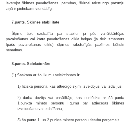
ievērojot šķirnes pavairošanas īpatnības, šķirnei raksturīgo pazīmju
ziņā ir pietiekami viendabīgi.
7.pants. Šķirnes stabilitāte
Šķirne tiek uzskatīta par stabilu, ja pēc vairākkārtējas
pavairošanas vai katra pavairošanas cikla beigās (ja tiek izmantots
īpašs pavairošanas cikls) šķirnes raksturīgās pazīmes būtiski
nemainās.
8.pants. Selekcionārs
(1) Saskaņā ar šo likumu selekcionārs ir:
1) fiziskā persona, kas attiecīgo šķirni izveidojusi vai izdalījusi;
2) darba devējs vai pasūtītājs, kas noslēdzis ar šā panta
1.punktā minēto personu līgumu par attiecīgas šķirnes
izveidošanu vai izdalīšanu;
3) šā panta 1. un 2.punktā minēto personu tiesību pārņēmējs.