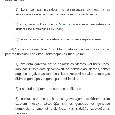
1) kura pamatā izveidota no aizsargātās šķirnes, ja šī
aizsargātā šķirne pati nav pamatā izveidota šādā veidā;
2) kura, ievērojot šā likuma
5.panta
noteikumus, nepietiekami
atšķiras no aizsargātās šķirnes;
3) kuras ražošanai ir atkārtoti jāizmanto aizsargātā šķirne.
(4) Šā panta trešās daļas 1.punktā minētā šķirne tiek uzskatīta par
pamatā izveidotu no citas (sākotnējās) šķirnes, ja tā:
1) izveidota galvenokārt no sākotnējās šķirnes vai no šķirnes,
kas pati ir izveidota galvenokārt no sākotnējās šķirnes, tomēr
saglabājot galvenās īpašības, kuru izcelsmi nosaka sākotnējās
šķirnes genotips vai genotipu kombinācija;
2) ir skaidri atšķirama no sākotnējās šķirnes;
3) atbilst sākotnējās šķirnes galvenajām īpašībām, kuru
izcelsmi nosaka sākotnējās šķirnes genotips vai genotipu
kombinācija, izņemot atšķirības, kas radušās izveidošanas
procesā.