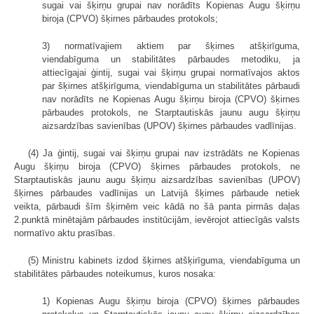
sugai vai šķirņu grupai nav norādīts Kopienas Augu šķirņu
biroja (CPVO) šķirnes pārbaudes protokols;
3) normatīvajiem aktiem par šķirnes atšķirīguma,
viendabīguma un stabilitātes pārbaudes metodiku, ja
attiecīgajai ģintij, sugai vai šķirņu grupai normatīvajos aktos
par šķirnes atšķirīguma, viendabīguma un stabilitātes pārbaudi
nav norādīts ne Kopienas Augu šķirņu biroja (CPVO) šķirnes
pārbaudes protokols, ne Starptautiskās jaunu augu šķirņu
aizsardzības savienības (UPOV) šķirnes pārbaudes vadlīnijas.
(4) Ja ģintij, sugai vai šķirņu grupai nav izstrādāts ne Kopienas
Augu šķirņu biroja (CPVO) šķirnes pārbaudes protokols, ne
Starptautiskās jaunu augu šķirņu aizsardzības savienības (UPOV)
šķirnes pārbaudes vadlīnijas un Latvijā šķirnes pārbaude netiek
veikta, pārbaudi šīm šķirnēm veic kādā no šā panta pirmās daļas
2.punktā minētajām pārbaudes institūcijām, ievērojot attiecīgās valsts
normatīvo aktu prasības.
(5) Ministru kabinets izdod šķirnes atšķirīguma, viendabīguma un
stabilitātes pārbaudes noteikumus, kuros nosaka:
1) Kopienas Augu šķirņu biroja (CPVO) šķirnes pārbaudes