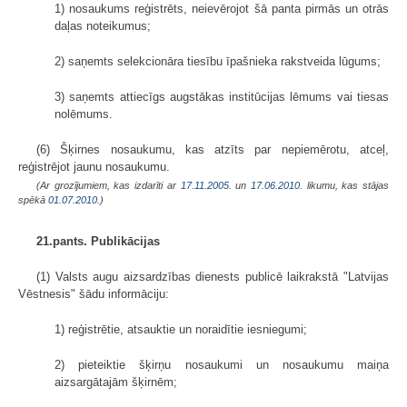
1) nosaukums reģistrēts, neievērojot šā panta pirmās un otrās
daļas noteikumus;
2) saņemts selekcionāra tiesību īpašnieka rakstveida lūgums;
3) saņemts attiecīgs augstākas institūcijas lēmums vai tiesas
nolēmums.
(6) Šķirnes nosaukumu, kas atzīts par nepiemērotu, atceļ,
reģistrējot jaunu nosaukumu.
(Ar grozījumiem, kas izdarīti ar
17.11.2005.
un
17.06.2010
. likumu, kas stājas
spēkā
01.07.2010.
)
21.pants. Publikācijas
(1) Valsts augu aizsardzības dienests publicē laikrakstā "Latvijas
Vēstnesis" šādu informāciju:
1) reģistrētie, atsauktie un noraidītie iesniegumi;
2) pieteiktie šķirņu nosaukumi un nosaukumu maiņa
aizsargātajām šķirnēm;