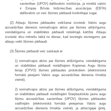
savienības (UPOV) dalībvalsts institūcija, ja minētā valsts
ir Eiropas Brīvās tirdzniecības asociācijas (EBTA)
dalībvalsts un veic šķirnes pārbaudi konkrētajai sugai.
(2) Atļauju šķirnes pārbaudes veikšanai izsniedz Valsts augu
aizsardzības dienests normatīvajos aktos par šķirnes atšķirīguma,
viendabīguma un stabilitātes pārbaudi noteiktajā kārtībā. Atļauju
izsniedz divu mēnešu laikā no dienas, kad iesniegts iesniegums par
atļauju veikt šķirnes pārbaudi.
(3) Šķirnes pārbaudi veic saskaņā ar:
1) normatīvajos aktos par šķirnes atšķirīguma, viendabīguma
un stabilitātes pārbaudi norādītajiem Kopienas Augu šķirņu
biroja (CPVO) šķirnes pārbaudes protokoliem (elektroniskā
formātā pieejami Valsts augu aizsardzības dienesta tīmekļa
vietnē);
2) normatīvajos aktos par šķirnes atšķirīguma, viendabīguma
un stabilitātes pārbaudi norādītajām Starptautiskās jaunu augu
šķirņu aizsardzības savienības (UPOV) šķirnes pārbaudes
vadlīnijām (elektroniskā formātā pieejamas Valsts augu
aizsardzības dienesta tīmekļa vietnē), ja attiecīgajai ģintij,