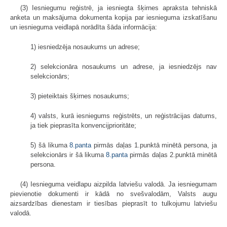
(3) Iesniegumu reģistrē, ja iesniegta šķirnes apraksta tehniskā
anketa un maksājuma dokumenta kopija par iesnieguma izskatīšanu
un iesnieguma veidlapā norādīta šāda informācija:
1) iesniedzēja nosaukums un adrese;
2) selekcionāra nosaukums un adrese, ja iesniedzējs nav
selekcionārs;
3) pieteiktais šķirnes nosaukums;
4) valsts, kurā iesniegums reģistrēts, un reģistrācijas datums,
ja tiek pieprasīta konvencijprioritāte;
5) šā likuma
8.panta
pirmās daļas 1.punktā minētā persona, ja
selekcionārs ir šā likuma
8.panta
pirmās daļas 2.punktā minētā
persona.
(4) Iesnieguma veidlapu aizpilda latviešu valodā. Ja iesniegumam
pievienotie dokumenti ir kādā no svešvalodām, Valsts augu
aizsardzības dienestam ir tiesības pieprasīt to tulkojumu latviešu
valodā.