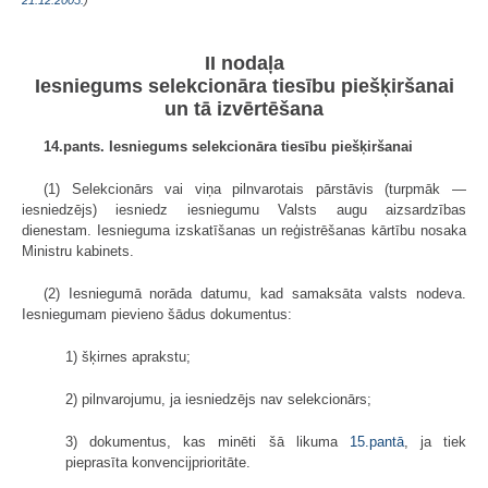
II nodaļa
Iesniegums selekcionāra tiesību piešķiršanai
un tā izvērtēšana
14.pants. Iesniegums selekcionāra tiesību piešķiršanai
(1) Selekcionārs vai viņa pilnvarotais pārstāvis (turpmāk —
iesniedzējs) iesniedz iesniegumu Valsts augu aizsardzības
dienestam. Iesnieguma izskatīšanas un reģistrēšanas kārtību nosaka
Ministru kabinets.
(2) Iesniegumā norāda datumu, kad samaksāta valsts nodeva.
Iesniegumam pievieno šādus dokumentus:
1) šķirnes aprakstu;
2) pilnvarojumu, ja iesniedzējs nav selekcionārs;
3) dokumentus, kas minēti šā likuma
15.pantā
, ja tiek
pieprasīta konvencijprioritāte.