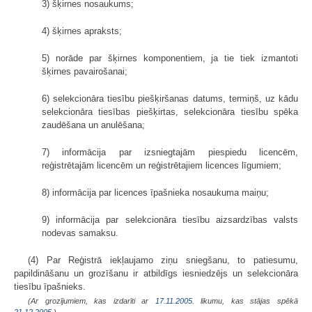
3) šķirnes nosaukums;
4) šķirnes apraksts;
5) norāde par šķirnes komponentiem, ja tie tiek izmantoti
šķirnes pavairošanai;
6) selekcionāra tiesību piešķiršanas datums, termiņš, uz kādu
selekcionāra tiesības piešķirtas, selekcionāra tiesību spēka
zaudēšana un anulēšana;
7) informācija par izsniegtajām piespiedu licencēm,
reģistrētajām licencēm un reģistrētajiem licences līgumiem;
8) informācija par licences īpašnieka nosaukuma maiņu;
9) informācija par selekcionāra tiesību aizsardzības valsts
nodevas samaksu.
(4) Par Reģistrā iekļaujamo ziņu sniegšanu, to patiesumu,
papildināšanu un grozīšanu ir atbildīgs iesniedzējs un selekcionāra
tiesību īpašnieks.
(Ar grozījumiem, kas izdarīti ar
17.11.2005
. likumu, kas stājas spēkā
21.12.2005.
)