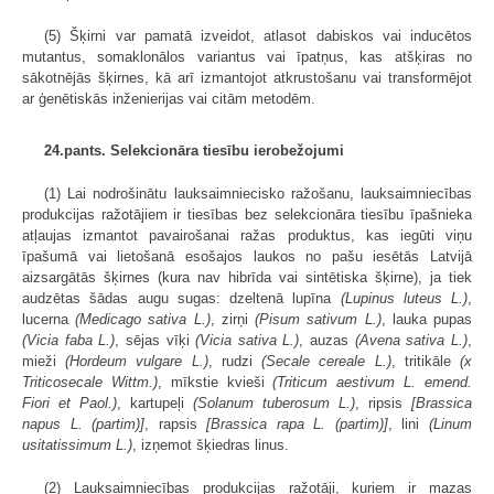
(5) Šķirni var pamatā izveidot, atlasot dabiskos vai inducētos
mutantus, somaklonālos variantus vai īpatņus, kas atšķiras no
sākotnējās šķirnes, kā arī izmantojot atkrustošanu vai transformējot
ar ģenētiskās inženierijas vai citām metodēm.
24.pants. Selekcionāra tiesību ierobežojumi
(1) Lai nodrošinātu lauksaimniecisko ražošanu, lauksaimniecības
produkcijas ražotājiem ir tiesības bez selekcionāra tiesību īpašnieka
atļaujas izmantot pavairošanai ražas produktus, kas iegūti viņu
īpašumā vai lietošanā esošajos laukos no pašu iesētās Latvijā
aizsargātās šķirnes (kura nav hibrīda vai sintētiska šķirne), ja tiek
audzētas šādas augu sugas: dzeltenā lupīna
(Lupinus luteus L.)
,
lucerna
(Medicago sativa L.)
, zirņi
(Pisum sativum L.)
, lauka pupas
(Vicia faba L.)
, sējas vīķi
(Vicia sativa L.)
, auzas
(Avena sativa L.)
,
mieži
(Hordeum vulgare L.)
, rudzi
(Secale cereale L.)
, tritikāle
(x
Triticosecale Wittm.)
, mīkstie kvieši
(Triticum aestivum L. emend.
Fiori et Paol.)
, kartupeļi
(Solanum tuberosum L.)
, ripsis
[Brassica
napus L. (partim)]
, rapsis
[Brassica rapa L. (partim)]
, lini
(Linum
usitatissimum L.)
, izņemot šķiedras linus.
(2) Lauksaimniecības produkcijas ražotāji, kuriem ir mazas