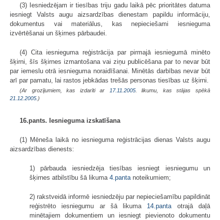
(3) Iesniedzējam ir tiesības triju gadu laikā pēc prioritātes datuma
iesniegt Valsts augu aizsardzības dienestam papildu informāciju,
dokumentus vai materiālus, kas nepieciešami iesnieguma
izvērtēšanai un šķirnes pārbaudei.
(4) Cita iesnieguma reģistrācija par pirmajā iesniegumā minēto
šķirni, šīs šķirnes izmantošana vai ziņu publicēšana par to nevar būt
par iemeslu otrā iesnieguma noraidīšanai. Minētās darbības nevar būt
arī par pamatu, lai rastos jebkādas trešās personas tiesības uz šķirni.
(Ar grozījumiem, kas izdarīti ar
17.11.2005
. likumu, kas stājas spēkā
21.12.2005.
)
16.pants. Iesnieguma izskatīšana
(1) Mēneša laikā no iesnieguma reģistrācijas dienas Valsts augu
aizsardzības dienests:
1) pārbauda iesniedzēja tiesības iesniegt iesniegumu un
šķirnes atbilstību šā likuma
4.panta
noteikumiem;
2) rakstveidā informē iesniedzēju par nepieciešamību papildināt
reģistrēto iesniegumu ar šā likuma
14.panta
otrajā daļā
minētajiem dokumentiem un iesniegt pievienoto dokumentu