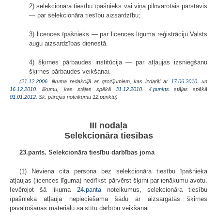
2) selekcionāra tiesību īpašnieks vai viņa pilnvarotais pārstāvis
— par selekcionāra tiesību aizsardzību;
3) licences īpašnieks — par licences līguma reģistrāciju Valsts
augu aizsardzības dienestā.
4) šķirnes pārbaudes institūcija — par atļaujas izsniegšanu
šķirnes pārbaudes veikšanai.
(
21.12.2006
. likuma redakcijā ar grozījumiem, kas izdarīti ar
17.06.2010.
un
16.12.2010
. likumu, kas stājas spēkā
31.12.2010.
4.punkts
stājas spēkā
01.01.2012.
Sk. pārejas noteikumu 12.punktu)
III nodaļa
Selekcionāra tiesības
23.pants. Selekcionāra tiesību darbības joma
(1) Neviena cita persona bez selekcionāra tiesību īpašnieka
atļaujas (licences līguma) nedrīkst pārvērst šķirni par ienākumu avotu.
Ievērojot šā likuma
24.panta
noteikumus, selekcionāra tiesību
īpašnieka atļauja nepieciešama šādu ar aizsargātās šķirnes
pavairošanas materiālu saistītu darbību veikšanai: