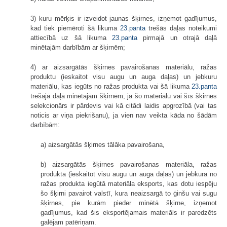
3) kuru mērķis ir izveidot jaunas šķirnes, izņemot gadījumus,
kad tiek piemēroti šā likuma
23.panta
trešās daļas noteikumi
attiecībā uz šā likuma
23.panta
pirmajā un otrajā daļā
minētajām darbībām ar šķirnēm;
4) ar aizsargātās šķirnes pavairošanas materiālu, ražas
produktu (ieskaitot visu augu un auga daļas) un jebkuru
materiālu, kas iegūts no ražas produkta vai šā likuma
23.panta
trešajā daļā minētajām šķirnēm, ja šo materiālu vai šīs šķirnes
selekcionārs ir pārdevis vai kā citādi laidis apgrozībā (vai tas
noticis ar viņa piekrišanu), ja vien nav veikta kāda no šādām
darbībām:
a) aizsargātās šķirnes tālāka pavairošana,
b) aizsargātās šķirnes pavairošanas materiāla, ražas
produkta (ieskaitot visu augu un auga daļas) un jebkura no
ražas produkta iegūtā materiāla eksports, kas dotu iespēju
šo šķirni pavairot valstī, kura neaizsargā to ģinšu vai sugu
šķirnes, pie kurām pieder minētā šķirne, izņemot
gadījumus, kad šis eksportējamais materiāls ir paredzēts
galējam patēriņam.