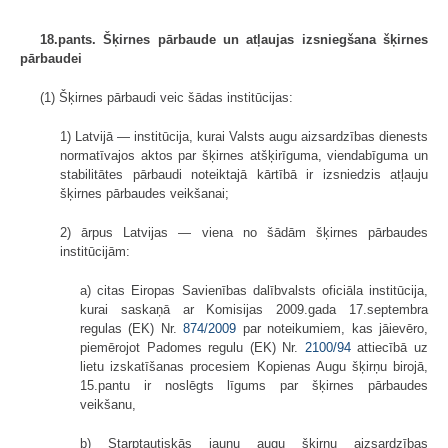
18.pants. Šķirnes pārbaude un atļaujas izsniegšana šķirnes
pārbaudei
(1) Šķirnes pārbaudi veic šādas institūcijas:
1) Latvijā — institūcija, kurai Valsts augu aizsardzības dienests
normatīvajos aktos par šķirnes atšķirīguma, viendabīguma un
stabilitātes pārbaudi noteiktajā kārtībā ir izsniedzis atļauju
šķirnes pārbaudes veikšanai;
2) ārpus Latvijas — viena no šādām šķirnes pārbaudes
institūcijām:
a) citas Eiropas Savienības dalībvalsts oficiāla institūcija,
kurai saskaņā ar Komisijas 2009.gada 17.septembra
regulas (EK) Nr.
874/2009
par noteikumiem, kas jāievēro,
piemērojot Padomes regulu (EK) Nr.
2100/94
attiecībā uz
lietu izskatīšanas procesiem Kopienas Augu šķirņu birojā,
15.pantu ir noslēgts līgums par šķirnes pārbaudes
veikšanu,
b) Starptautiskās jaunu augu šķirņu aizsardzības