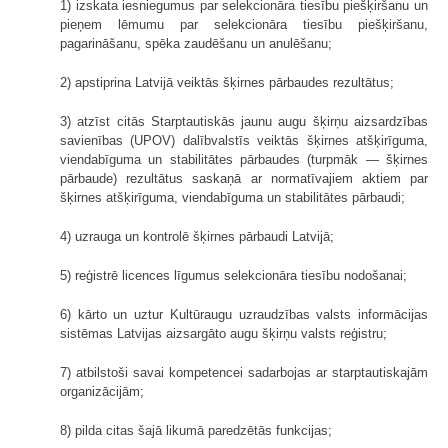
1) izskata iesniegumus par selekcionāra tiesību piešķiršanu un
pieņem lēmumu par selekcionāra tiesību piešķiršanu,
pagarināšanu, spēka zaudēšanu un anulēšanu;
2) apstiprina Latvijā veiktās šķirnes pārbaudes rezultātus;
3) atzīst citās Starptautiskās jaunu augu šķirņu aizsardzības
savienības (UPOV) dalībvalstīs veiktās šķirnes atšķirīguma,
viendabīguma un stabilitātes pārbaudes (turpmāk — šķirnes
pārbaude) rezultātus saskaņā ar normatīvajiem aktiem par
šķirnes atšķirīguma, viendabīguma un stabilitātes pārbaudi;
4) uzrauga un kontrolē šķirnes pārbaudi Latvijā;
5) reģistrē licences līgumus selekcionāra tiesību nodošanai;
6) kārto un uztur Kultūraugu uzraudzības valsts informācijas
sistēmas Latvijas aizsargāto augu šķirņu valsts reģistru;
7) atbilstoši savai kompetencei sadarbojas ar starptautiskajām
organizācijām;
8) pilda citas šajā likumā paredzētās funkcijas;