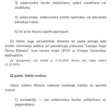
3) selekcionāra tiesību piešķiršana, spēka zaudēšana vai
anulēšana;
4) selekcionāra, selekcionāra tiesību īpašnieka vai pilnvarotā
pārstāvja maiņa;
5) citi ar šo likumu saistīti paziņojumi.
(2) Valsts augu aizsardzības dienests šā panta pirmajā daļā
minēto informāciju publicē arī periodiskajā izdevumā "Latvijas Augu
Šķirņu Biļetens", kuru nosūta visām UPOV un Eiropas Savienības
dalībvalstīm.
(Ar grozījumiem, kas izdarīti ar
17.11.2005
. likumu, kas stājas spēkā
21.12.2005.
)
22.pants. Valsts nodeva
Valsts nodevu Ministru kabineta noteiktajā kārtībā un apmērā
maksā:
1) iesniedzējs — par selekcionāra tiesību piešķiršanu un
pagarināšanu;