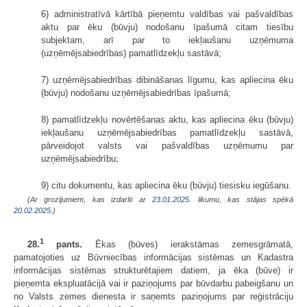
6) administratīvā kārtībā pieņemtu valdības vai pašvaldības
aktu par ēku (būvju) nodošanu īpašumā citam tiesību
subjektam, arī par to iekļaušanu uzņēmuma
(uzņēmējsabiedrības) pamatlīdzekļu sastāvā;
7) uzņēmējsabiedrības dibināšanas līgumu, kas apliecina ēku
(būvju) nodošanu uzņēmējsabiedrības īpašumā;
8) pamatlīdzekļu novērtēšanas aktu, kas apliecina ēku (būvju)
iekļaušanu uzņēmējsabiedrības pamatlīdzekļu sastāvā,
pārveidojot valsts vai pašvaldības uzņēmumu par
uzņēmējsabiedrību;
9) citu dokumentu, kas apliecina ēku (būvju) tiesisku iegūšanu.
(Ar grozījumiem, kas izdarīti ar
23.01.2025
. likumu, kas stājas spēkā
20.02.2025.
)
1
28.
pants.
Ēkas (būves) ierakstāmas zemesgrāmatā,
pamatojoties uz Būvniecības informācijas sistēmas un Kadastra
informācijas sistēmas strukturētajiem datiem, ja ēka (būve) ir
pieņemta ekspluatācijā vai ir paziņojums par būvdarbu pabeigšanu un
no Valsts zemes dienesta ir saņemts paziņojums par reģistrāciju