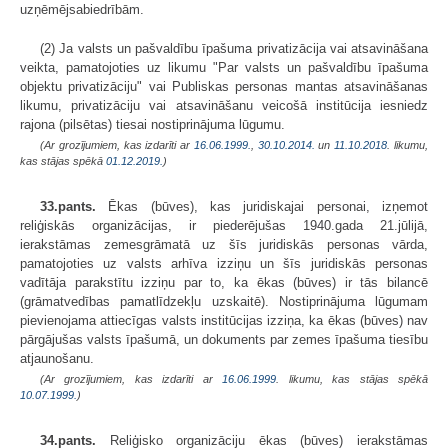
uzņēmējsabiedrībām.
(2) Ja valsts un pašvaldību īpašuma privatizācija vai atsavināšana
veikta, pamatojoties uz likumu "Par valsts un pašvaldību īpašuma
objektu privatizāciju" vai Publiskas personas mantas atsavināšanas
likumu, privatizāciju vai atsavināšanu veicošā institūcija iesniedz
rajona (pilsētas) tiesai nostiprinājuma lūgumu.
(Ar grozījumiem, kas izdarīti ar
16.06.1999.
,
30.10.2014.
un
11.10.2018
. likumu,
kas stājas spēkā
01.12.2019.
)
33.pants.
Ēkas (būves), kas juridiskajai personai, izņemot
reliģiskās organizācijas, ir piederējušas 1940.gada 21.jūlijā,
ierakstāmas zemesgrāmatā uz šīs juridiskās personas vārda,
pamatojoties uz valsts arhīva izziņu un šīs juridiskās personas
vadītāja parakstītu izziņu par to, ka ēkas (būves) ir tās bilancē
(grāmatvedības pamatlīdzekļu uzskaitē). Nostiprinājuma lūgumam
pievienojama attiecīgas valsts institūcijas izziņa, ka ēkas (būves) nav
pārgājušas valsts īpašumā, un dokuments par zemes īpašuma tiesību
atjaunošanu.
(Ar grozījumiem, kas izdarīti ar
16.06.1999
. likumu, kas stājas spēkā
10.07.1999.
)
34.pants.
Reliģisko organizāciju ēkas (būves) ierakstāmas