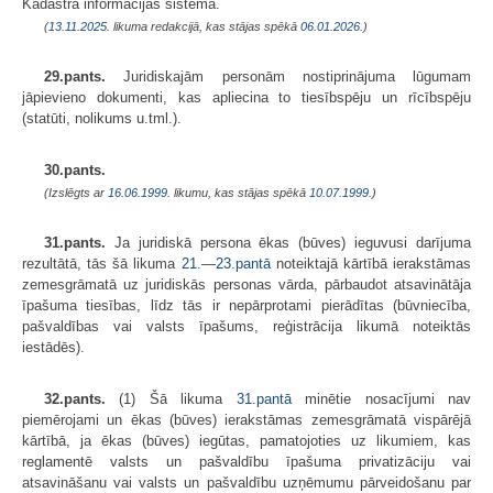
Kadastra informācijas sistēmā.
(
13.11.2025
. likuma redakcijā, kas stājas spēkā
06.01.2026.
)
29.pants.
Juridiskajām personām nostiprinājuma lūgumam
jāpievieno dokumenti, kas apliecina to tiesībspēju un rīcībspēju
(statūti, nolikums u.tml.).
30.pants.
(Izslēgts ar
16.06.1999
. likumu, kas stājas spēkā
10.07.1999.
)
31.pants.
Ja juridiskā persona ēkas (būves) ieguvusi darījuma
rezultātā, tās šā likuma
21.
—
23.pantā
noteiktajā kārtībā ierakstāmas
zemesgrāmatā uz juridiskās personas vārda, pārbaudot atsavinātāja
īpašuma tiesības, līdz tās ir nepārprotami pierādītas (būvniecība,
pašvaldības vai valsts īpašums, reģistrācija likumā noteiktās
iestādēs).
32.pants.
(1) Šā likuma
31.pantā
minētie nosacījumi nav
piemērojami un ēkas (būves) ierakstāmas zemesgrāmatā vispārējā
kārtībā, ja ēkas (būves) iegūtas, pamatojoties uz likumiem, kas
reglamentē valsts un pašvaldību īpašuma privatizāciju vai
atsavināšanu vai valsts un pašvaldību uzņēmumu pārveidošanu par