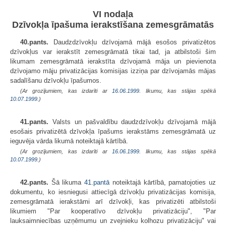
VI nodaļa
Dzīvokļa īpašuma ierakstīšana zemesgrāmatās
40.pants.
Daudzdzīvokļu dzīvojamā mājā esošos privatizētos
dzīvokļus var ierakstīt zemesgrāmatā tikai tad, ja atbilstoši šim
likumam zemesgrāmatā ierakstīta dzīvojamā māja un pievienota
dzīvojamo māju privatizācijas komisijas izziņa par dzīvojamās mājas
sadalīšanu dzīvokļu īpašumos.
(Ar grozījumiem, kas izdarīti ar
16.06.1999
. likumu, kas stājas spēkā
10.07.1999.
)
41.pants.
Valsts un pašvaldību daudzdzīvokļu dzīvojamā mājā
esošais privatizētā dzīvokļa īpašums ierakstāms zemesgrāmatā uz
ieguvēja vārda likumā noteiktajā kārtībā.
(Ar grozījumiem, kas izdarīti ar
16.06.1999
. likumu, kas stājas spēkā
10.07.1999.
)
42.pants.
Šā likuma
41.pantā
noteiktajā kārtībā, pamatojoties uz
dokumentu, ko iesniegusi attiecīgā dzīvokļu privatizācijas komisija,
zemesgrāmatā ierakstāmi arī dzīvokļi, kas privatizēti atbilstoši
likumiem "Par kooperatīvo dzīvokļu privatizāciju", "Par
lauksaimniecības uzņēmumu un zvejnieku kolhozu privatizāciju" vai