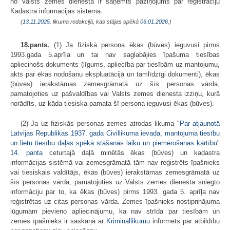
no Valsts zemes dienesta ir saņemts paziņojums par reģistrāciju
Kadastra informācijas sistēmā.
(
13.11.2025
. likuma redakcijā, kas stājas spēkā
06.01.2026.
)
18.pants.
(1) Ja fiziskā persona ēkas (būves) ieguvusi pirms
1993.gada 5.aprīļa un tai nav saglabājies īpašuma tiesības
apliecinošs dokuments (līgums, apliecība par tiesībām uz mantojumu,
akts par ēkas nodošanu ekspluatācijā un tamlīdzīgi dokumenti), ēkas
(būves) ierakstāmas zemesgrāmatā uz šīs personas vārda,
pamatojoties uz pašvaldības vai Valsts zemes dienesta izziņu, kurā
norādīts, uz kāda tiesiska pamata šī persona ieguvusi ēkas (būves).
(2) Ja uz fiziskās personas zemes atrodas likuma "
Par atjaunotā
Latvijas Republikas 1937. gada Civillikuma ievada, mantojuma tiesību
un lietu tiesību daļas spēkā stāšanās laiku un piemērošanas kārtību
"
14. panta
ceturtajā daļā minētās ēkas (būves) un kadastra
informācijas sistēmā vai zemesgrāmatā tām nav reģistrēts īpašnieks
vai tiesiskais valdītājs, ēkas (būves) ierakstāmas zemesgrāmatā uz
šīs personas vārda, pamatojoties uz Valsts zemes dienesta sniegto
informāciju par to, ka ēkas (būves) pirms 1993. gada 5. aprīļa nav
reģistrētas uz citas personas vārda. Zemes īpašnieks nostiprinājuma
lūgumam pievieno apliecinājumu, ka nav strīda par tiesībām un
zemes īpašnieks ir saskaņā ar
Krimināllikumu
informēts par atbildību