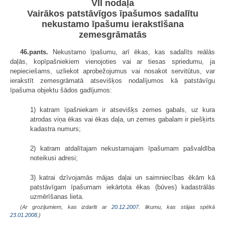
VII nodaļa
Vairākos patstāvīgos īpašumos sadalītu
nekustamo īpašumu ierakstīšana
zemesgrāmatās
46.pants.
Nekustamo īpašumu, arī ēkas, kas sadalīts reālās
daļās, kopīpašniekiem vienojoties vai ar tiesas spriedumu, ja
nepieciešams, uzliekot aprobežojumus vai nosakot servitūtus, var
ierakstīt zemesgrāmatā atsevišķos nodalījumos kā patstāvīgu
īpašuma objektu šādos gadījumos:
1) katram īpašniekam ir atsevišķs zemes gabals, uz kura
atrodas viņa ēkas vai ēkas daļa, un zemes gabalam ir piešķirts
kadastra numurs;
2) katram atdalītajam nekustamajam īpašumam pašvaldība
noteikusi adresi;
3) katrai dzīvojamās mājas daļai un saimniecības ēkām kā
patstāvīgam īpašumam iekārtota ēkas (būves) kadastrālās
uzmērīšanas lieta.
(Ar grozījumiem, kas izdarīti ar
20.12.2007
. likumu, kas stājas spēkā
23.01.2008.
)