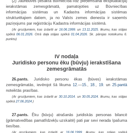
(2) Jaunbūves (iesākta būvniecība līdz pieņemšanai ekspluatācijā)
ierakstāmas zemesgrāmatā, pamatojoties uz Būvniecības
informācijas sistēmas un Kadastra informācijas sistēmas
strukturētajiem datiem, ja no Valsts zemes dienesta ir saņemts
paziņojums par reģistrāciju Kadastra informācijas sistēmā.
(Ar grozījumiem, kas izdarīti ar
16.06.1999.
un
13.11.2025
. likumu, kas stājas
spēkā
06.01.2026.
Otrā daļa stājas spēkā
01.04.2026.
Sk. pārejas noteikumu 6.
punktu)
IV nodaļa
Juridisko personu ēku (būvju) ierakstīšana
zemesgrāmatās
26.pants.
Juridisko personu ēkas (būves) ierakstāmas
zemesgrāmatās, ievērojot šā likuma
12.
—
15.
,
18.
,
19.
un
25.pantā
noteiktās prasības.
(Ar grozījumiem, kas izdarīti ar
30.10.2014.
un
30.05.2024
. likumu, kas stājas
spēkā
27.06.2024.
)
27.pants.
Ēku (būvju) atrašanās juridiskās personas bilancē
(grāmatvedības pamatlīdzekļu uzskaitē) pati par sevi nerada īpašuma
tiesības.
(Ar grozījumiem, kas izdarīti ar
16.06.1999
. likumu, kas stājas spēkā