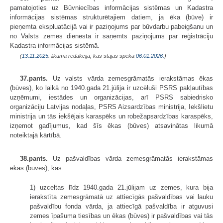
pamatojoties uz Būvniecības informācijas sistēmas un Kadastra
informācijas sistēmas strukturētajiem datiem, ja ēka (būve) ir
pieņemta ekspluatācijā vai ir paziņojums par būvdarbu pabeigšanu un
no Valsts zemes dienesta ir saņemts paziņojums par reģistrāciju
Kadastra informācijas sistēmā.
(
13.11.2025
. likuma redakcijā, kas stājas spēkā
06.01.2026.
)
37.pants.
Uz valsts vārda zemesgrāmatās ierakstāmas ēkas
(būves), ko laikā no 1940.gada 21.jūlija ir uzcēluši PSRS pakļautības
uzņēmumi, iestādes un organizācijas, arī PSRS sabiedrisko
organizāciju Latvijas nodaļas, PSRS Aizsardzības ministrija, Iekšlietu
ministrija un tās iekšējais karaspēks un robežapsardzības karaspēks,
izņemot gadījumus, kad šīs ēkas (būves) atsavinātas likumā
noteiktajā kārtībā.
38.pants.
Uz pašvaldības vārda zemesgrāmatās ierakstāmas
ēkas (būves), kas:
1) uzceltas līdz 1940.gada 21.jūlijam uz zemes, kura bija
ierakstīta zemesgrāmatā uz attiecīgās pašvaldības vai lauku
pašvaldību fonda vārda, ja attiecīgā pašvaldība ir atguvusi
zemes īpašuma tiesības un ēkas (būves) ir pašvaldības vai tās