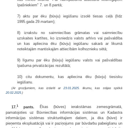
īpašniekiem" 7. un 8.pantā;
7) aktu par ēku (būvju) iegūšanu izsolē tiesas ceļā (līdz
1995.gada 29.martam);
8) izrakstu no saimniecības grāmatas vai saimniecību
uzskaites kartītes, ko izsniedzis valsts arhīvs vai pašvaldība
un kas apliecina ēku (būvju) iegūšanu sakarā ar likumā
noteiktajām mantiskajām attiecībām kolhoznieku sētā;
9) līgumu par ēku (būvju) iegūšanu valsts vai pašvaldības
īpašuma privatizācijas rezultātā;
10) citu dokumentu, kas apliecina ēku (būvju) tiesisku
iegūšanu.
(Ar grozījumiem, kas izdarīti ar
23.01.2025
. likumu, kas stājas spēkā
20.02.2025.
)
1
17.
pants.
Ēkas (būves) ierakstāmas zemesgrāmatā,
pamatojoties uz Būvniecības informācijas sistēmas un Kadastra
informācijas sistēmas strukturētajiem datiem, ja ēka (būve) ir
pieņemta ekspluatācijā vai ir paziņojums par būvdarbu pabeigšanu un