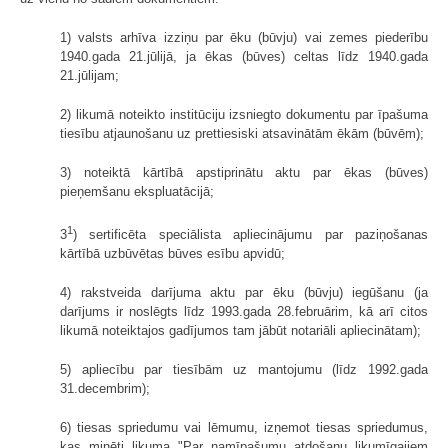
1) valsts arhīva izziņu par ēku (būvju) vai zemes piederību
1940.gada 21.jūlijā, ja ēkas (būves) celtas līdz 1940.gada
21.jūlijam;
2) likumā noteikto institūciju izsniegto dokumentu par īpašuma
tiesību atjaunošanu uz prettiesiski atsavinātām ēkām (būvēm);
3) noteiktā kārtībā apstiprinātu aktu par ēkas (būves)
pieņemšanu ekspluatācijā;
1
3
) sertificēta speciālista apliecinājumu par paziņošanas
kārtībā uzbūvētas būves esību apvidū;
4) rakstveida darījuma aktu par ēku (būvju) iegūšanu (ja
darījums ir noslēgts līdz 1993.gada 28.februārim, kā arī citos
likumā noteiktajos gadījumos tam jābūt notariāli apliecinātam);
5) apliecību par tiesībām uz mantojumu (līdz 1992.gada
31.decembrim);
6) tiesas spriedumu vai lēmumu, izņemot tiesas spriedumus,
kas minēti likuma "Par namīpašumu atdošanu likumīgajiem