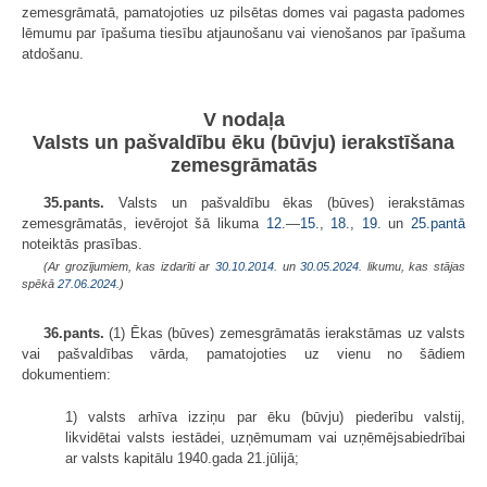
zemesgrāmatā, pamatojoties uz pilsētas domes vai pagasta padomes
lēmumu par īpašuma tiesību atjaunošanu vai vienošanos par īpašuma
atdošanu.
V nodaļa
Valsts un pašvaldību ēku (būvju) ierakstīšana
zemesgrāmatās
35.pants.
Valsts un pašvaldību ēkas (būves) ierakstāmas
zemesgrāmatās, ievērojot šā likuma
12.
—
15.
,
18.
,
19.
un
25.pantā
noteiktās prasības.
(Ar grozījumiem, kas izdarīti ar
30.10.2014.
un
30.05.2024
. likumu, kas stājas
spēkā
27.06.2024.
)
36.pants.
(1) Ēkas (būves) zemesgrāmatās ierakstāmas uz valsts
vai pašvaldības vārda, pamatojoties uz vienu no šādiem
dokumentiem:
1) valsts arhīva izziņu par ēku (būvju) piederību valstij,
likvidētai valsts iestādei, uzņēmumam vai uzņēmējsabiedrībai
ar valsts kapitālu 1940.gada 21.jūlijā;