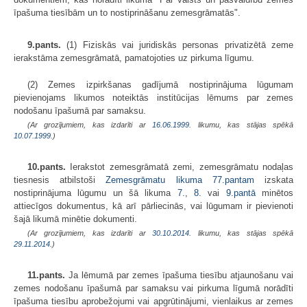
īpašuma tiesībām un to nostiprināšanu zemesgrāmatās".
9.pants.
(1) Fiziskās vai juridiskās personas privatizētā zeme
ierakstāma zemesgrāmatā, pamatojoties uz pirkuma līgumu.
(2) Zemes izpirkšanas gadījumā nostiprinājuma lūgumam
pievienojams likumos noteiktās institūcijas lēmums par zemes
nodošanu īpašumā par samaksu.
(Ar grozījumiem, kas izdarīti ar
16.06.1999
. likumu, kas stājas spēkā
10.07.1999.
)
10.pants.
Ierakstot zemesgrāmatā zemi, zemesgrāmatu nodaļas
tiesnesis atbilstoši
Zemesgrāmatu likuma
77.pantam
izskata
nostiprinājuma lūgumu un šā likuma
7.
,
8.
vai
9.pantā
minētos
attiecīgos dokumentus, kā arī pārliecinās, vai lūgumam ir pievienoti
šajā likumā minētie dokumenti.
(Ar grozījumiem, kas izdarīti ar
30.10.2014
. likumu, kas stājas spēkā
29.11.2014.
)
11.pants.
Ja lēmumā par zemes īpašuma tiesību atjaunošanu vai
zemes nodošanu īpašumā par samaksu vai pirkuma līgumā norādīti
īpašuma tiesību aprobežojumi vai apgrūtinājumi, vienlaikus ar zemes