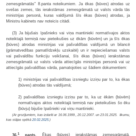
zemesgrāmatās" 8.panta noteikumiem. Ja ēkas (būves) atrodas uz
svešas zemes, tās ierakstāmas zemesgrāmatā uz valsts vārda tās
ministrijas personā, kuras valdījumā šīs ēkas (būves) atrodas, ja
Ministru kabinets nav noteicis citādi.
(3) Ja bijušais īpašnieks vai viņa mantinieki normatīvajos aktos
noteiktajā termiņā nav pieteikušies uz ēkām (būvēm) un ja šīs ēkas
(būves) atrodas ministrijas vai pašvaldības valdījumā un bilancē
(grāmatvedības pamatlīdzekļu uzskaitē) un ir nepieciešamas valsts
vai pašvaldību funkciju veikšanai, šīs ēkas (būves) ierakstāmas
zemesgrāmatā uz valsts vārda attiecīgās ministrijas personā vai uz
attiecīgās pašvaldības vārda, pamatojoties uz šādiem dokumentiem:
1) ministrijas vai pašvaldības izsniegtu izziņu par to, ka ēkas
(būves) atrodas tās valdījumā;
2) pašvaldības izsniegtu izziņu par to, ka uz ēkām (būvēm)
normatīvajos aktos noteiktajā termiņā nav pieteikušies šo ēku
(būvju) bijušie īpašnieki vai viņu mantinieki.
(Ar grozījumiem, kas izdarīti ar 16.06.1999., 20.12.2007. un 23.01.2025. likumu,
kas stājas spēkā
20.02.2025.
)
1
36.
pants.
Ēkas (būves) ierakstāmas zemesgrāmatā,