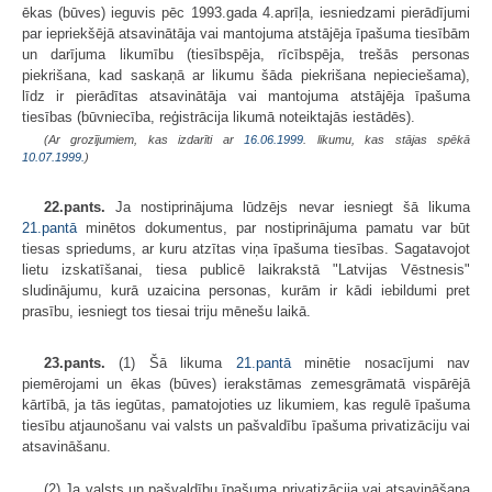
ēkas (būves) ieguvis pēc 1993.gada 4.aprīļa, iesniedzami pierādījumi
par iepriekšējā atsavinātāja vai mantojuma atstājēja īpašuma tiesībām
un darījuma likumību (tiesībspēja, rīcībspēja, trešās personas
piekrišana, kad saskaņā ar likumu šāda piekrišana nepieciešama),
līdz ir pierādītas atsavinātāja vai mantojuma atstājēja īpašuma
tiesības (būvniecība, reģistrācija likumā noteiktajās iestādēs).
(Ar grozījumiem, kas izdarīti ar
16.06.1999
. likumu, kas stājas spēkā
10.07.1999.
)
22.pants.
Ja nostiprinājuma lūdzējs nevar iesniegt šā likuma
21.pantā
minētos dokumentus, par nostiprinājuma pamatu var būt
tiesas spriedums, ar kuru atzītas viņa īpašuma tiesības. Sagatavojot
lietu izskatīšanai, tiesa publicē laikrakstā "Latvijas Vēstnesis"
sludinājumu, kurā uzaicina personas, kurām ir kādi iebildumi pret
prasību, iesniegt tos tiesai triju mēnešu laikā.
23.pants.
(1) Šā likuma
21.pantā
minētie nosacījumi nav
piemērojami un ēkas (būves) ierakstāmas zemesgrāmatā vispārējā
kārtībā, ja tās iegūtas, pamatojoties uz likumiem, kas regulē īpašuma
tiesību atjaunošanu vai valsts un pašvaldību īpašuma privatizāciju vai
atsavināšanu.
(2) Ja valsts un pašvaldību īpašuma privatizācija vai atsavināšana