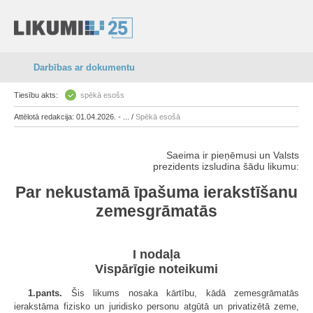
Darbības ar dokumentu
Tiesību akts:
spēkā esošs
Attēlotā redakcija: 01.04.2026. - ... /
Spēkā esošā
Saeima ir pieņēmusi un Valsts
prezidents izsludina šādu likumu:
Par nekustamā īpašuma ierakstīšanu
zemesgrāmatās
I nodaļa
Vispārīgie noteikumi
1.pants.
Šis likums nosaka kārtību, kādā zemesgrāmatās
ierakstāma fizisko un juridisko personu atgūtā un privatizētā zeme,