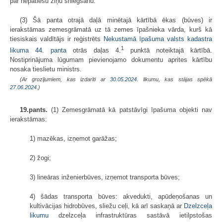
par nepatiesu ziņu sniegšanu.
(3) Šā panta otrajā daļā minētajā kārtībā ēkas (būves) ir
ierakstāmas zemesgrāmatā uz tā zemes īpašnieka vārda, kurš kā
tiesiskais valdītājs ir reģistrēts
Nekustamā īpašuma valsts kadastra
1
likuma
44. panta
otrās daļas 4.
punktā noteiktajā kārtībā.
Nostiprinājuma lūgumam pievienojamo dokumentu aprites kārtību
nosaka tieslietu ministrs.
(Ar grozījumiem, kas izdarīti ar
30.05.2024
. likumu, kas stājas spēkā
27.06.2024.
)
19.pants.
(1) Zemesgrāmatā kā patstāvīgi īpašuma objekti nav
ierakstāmas:
1) mazēkas, izņemot garāžas;
2) žogi;
3) lineāras inženierbūves, izņemot transporta būves;
4) šādas transporta būves: akvedukti, apūdeņošanas un
kultivācijas hidrobūves, sliežu ceļi, kā arī saskaņā ar
Dzelzceļa
likumu
dzelzceļa infrastruktūras sastāvā ietilpstošas