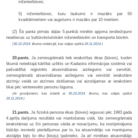
inženierbūves;
5) inženierbūves, kuru laukums ir mazāks par 50
kvadrātmetriem vai augstums ir mazāks par 10 metriem.
(2) Šā panta pirmās daļas 5.punktā minētie apjoma ierobežojumi
neattiecas uz kultūrvēsturiskām inženierbūvēm un transporta būvēm.
(
30.10.2014
. likuma redakcijā, kas stājas spēkā
29.11.2014.
)
20.pants.
Ja zemesgrāmatā tiek ierakstītas ēkas (būves), kurām
likumā noteiktajā kārtībā uzlikts un Kadastra informācijas sistēmā vai
pašvaldībā reģistrēts atsavināšanas aizliegums vai servitūti,
zemesgrāmatā atsavināšanas aizliegums vai servitūti ierakstāmi
atzīmju veidā un atzīmes dzēšamas vai aizstājamas ar ierakstiem
tikai pēc ieinteresēto personu lūguma.
(Ar grozījumiem, kas izdarīti ar
30.10.2014
. likumu, kas stājas spēkā
29.11.2014.
)
21.pants.
Ja fiziskā persona ēkas (būves) ieguvusi pēc 1993.gada
4.aprīļa darījuma rezultātā vai mantošanas ceļā, tās zemesgrāmatā
ierakstāmas uz šīs personas vārda ar nosacījumu, ka nostiprinājuma
lūdzējs iesniedz pierādījumus par to, ka atsavinātājs vai mantojuma
atstājējs bijis šo ēku (būvju) īpašnieks. Ja arī minētais atsavinātājs