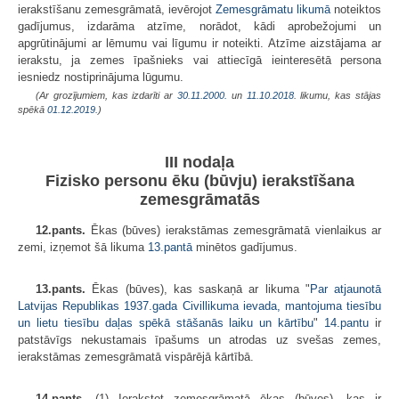
ierakstīšanu zemesgrāmatā, ievērojot
Zemesgrāmatu likumā
noteiktos
gadījumus, izdarāma atzīme, norādot, kādi aprobežojumi un
apgrūtinājumi ar lēmumu vai līgumu ir noteikti. Atzīme aizstājama ar
ierakstu, ja zemes īpašnieks vai attiecīgā ieinteresētā persona
iesniedz nostiprinājuma lūgumu.
(Ar grozījumiem, kas izdarīti ar
30.11.2000.
un
11.10.2018
. likumu, kas stājas
spēkā
01.12.2019.
)
III nodaļa
Fizisko personu ēku (būvju) ierakstīšana
zemesgrāmatās
12.pants.
Ēkas (būves) ierakstāmas zemesgrāmatā vienlaikus ar
zemi, izņemot šā likuma
13.pantā
minētos gadījumus.
13.pants.
Ēkas (būves), kas saskaņā ar likuma "
Par atjaunotā
Latvijas Republikas 1937.gada Civillikuma ievada, mantojuma tiesību
un lietu tiesību daļas spēkā stāšanās laiku un kārtību
"
14.pantu
ir
patstāvīgs nekustamais īpašums un atrodas uz svešas zemes,
ierakstāmas zemesgrāmatā vispārējā kārtībā.
14.pants.
(1) Ierakstot zemesgrāmatā ēkas (būves), kas ir