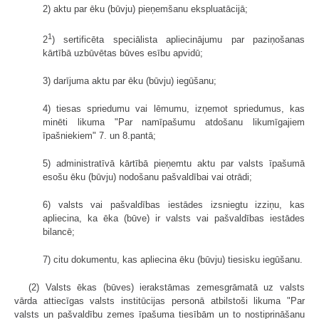
2) aktu par ēku (būvju) pieņemšanu ekspluatācijā;
1
2
) sertificēta speciālista apliecinājumu par paziņošanas
kārtībā uzbūvētas būves esību apvidū;
3) darījuma aktu par ēku (būvju) iegūšanu;
4) tiesas spriedumu vai lēmumu, izņemot spriedumus, kas
minēti likuma "Par namīpašumu atdošanu likumīgajiem
īpašniekiem" 7. un 8.pantā;
5) administratīvā kārtībā pieņemtu aktu par valsts īpašumā
esošu ēku (būvju) nodošanu pašvaldībai vai otrādi;
6) valsts vai pašvaldības iestādes izsniegtu izziņu, kas
apliecina, ka ēka (būve) ir valsts vai pašvaldības iestādes
bilancē;
7) citu dokumentu, kas apliecina ēku (būvju) tiesisku iegūšanu.
(2) Valsts ēkas (būves) ierakstāmas zemesgrāmatā uz valsts
vārda attiecīgas valsts institūcijas personā atbilstoši likuma "Par
valsts un pašvaldību zemes īpašuma tiesībām un to nostiprināšanu