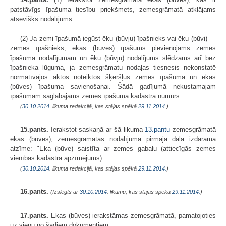
patstāvīgs īpašuma tiesību priekšmets, zemesgrāmatā atklājams
atsevišķs nodalījums.
(2) Ja zemi īpašumā iegūst ēku (būvju) īpašnieks vai ēku (būvi) —
zemes īpašnieks, ēkas (būves) īpašums pievienojams zemes
īpašuma nodalījumam un ēku (būvju) nodalījums slēdzams arī bez
īpašnieka lūguma, ja zemesgrāmatu nodaļas tiesnesis nekonstatē
normatīvajos aktos noteiktos šķēršļus zemes īpašuma un ēkas
(būves) īpašuma savienošanai. Šādā gadījumā nekustamajam
īpašumam saglabājams zemes īpašuma kadastra numurs.
(
30.10.2014
. likuma redakcijā, kas stājas spēkā
29.11.2014.
)
15.pants.
Ierakstot saskaņā ar šā likuma
13.pantu
zemesgrāmatā
ēkas (būves), zemesgrāmatas nodalījuma pirmajā daļā izdarāma
atzīme: "Ēka (būve) saistīta ar zemes gabalu (attiecīgās zemes
vienības kadastra apzīmējums).
(
30.10.2014
. likuma redakcijā, kas stājas spēkā
29.11.2014.
)
16.pants.
(Izslēgts ar
30.10.2014
. likumu, kas stājas spēkā
29.11.2014.
)
17.pants.
Ēkas (būves) ierakstāmas zemesgrāmatā, pamatojoties
uz vienu no šādiem dokumentiem: