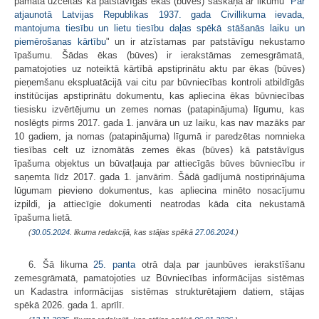
pamata uzceltas kā patstāvīgas ēkas (būves) saskaņā ar likumu "
Par
atjaunotā Latvijas Republikas 1937. gada Civillikuma ievada,
mantojuma tiesību un lietu tiesību daļas spēkā stāšanās laiku un
piemērošanas kārtību
" un ir atzīstamas par patstāvīgu nekustamo
īpašumu. Šādas ēkas (būves) ir ierakstāmas zemesgrāmatā,
pamatojoties uz noteiktā kārtībā apstiprinātu aktu par ēkas (būves)
pieņemšanu ekspluatācijā vai citu par būvniecības kontroli atbildīgās
institūcijas apstiprinātu dokumentu, kas apliecina ēkas būvniecības
tiesisku izvērtējumu un zemes nomas (patapinājuma) līgumu, kas
noslēgts pirms 2017. gada 1. janvāra un uz laiku, kas nav mazāks par
10 gadiem, ja nomas (patapinājuma) līgumā ir paredzētas nomnieka
tiesības celt uz iznomātās zemes ēkas (būves) kā patstāvīgus
īpašuma objektus un būvatļauja par attiecīgās būves būvniecību ir
saņemta līdz 2017. gada 1. janvārim. Šādā gadījumā nostiprinājuma
lūgumam pievieno dokumentus, kas apliecina minēto nosacījumu
izpildi, ja attiecīgie dokumenti neatrodas kāda cita nekustamā
īpašuma lietā.
(
30.05.2024
. likuma redakcijā, kas stājas spēkā
27.06.2024.
)
6. Šā likuma
25. panta
otrā daļa par jaunbūves ierakstīšanu
zemesgrāmatā, pamatojoties uz Būvniecības informācijas sistēmas
un Kadastra informācijas sistēmas strukturētajiem datiem, stājas
spēkā 2026. gada 1. aprīlī.