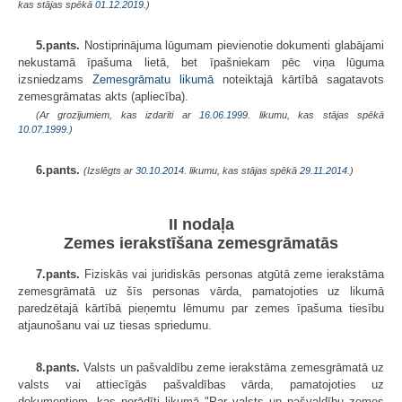
kas stājas spēkā
01.12.2019.
)
5.pants.
Nostiprinājuma lūgumam pievienotie dokumenti glabājami
nekustamā īpašuma lietā, bet īpašniekam pēc viņa lūguma
izsniedzams
Zemesgrāmatu likumā
noteiktajā kārtībā sagatavots
zemesgrāmatas akts (apliecība).
(Ar grozījumiem, kas izdarīti ar
16.06.1999
. likumu, kas stājas spēkā
10.07.1999.
)
6.pants.
(Izslēgts ar
30.10.2014
. likumu, kas stājas spēkā
29.11.2014.
)
II nodaļa
Zemes ierakstīšana zemesgrāmatās
7.pants.
Fiziskās vai juridiskās personas atgūtā zeme ierakstāma
zemesgrāmatā uz šīs personas vārda, pamatojoties uz likumā
paredzētajā kārtībā pieņemtu lēmumu par zemes īpašuma tiesību
atjaunošanu vai uz tiesas spriedumu.
8.pants.
Valsts un pašvaldību zeme ierakstāma zemesgrāmatā uz
valsts vai attiecīgās pašvaldības vārda, pamatojoties uz
dokumentiem, kas norādīti likumā "Par valsts un pašvaldību zemes