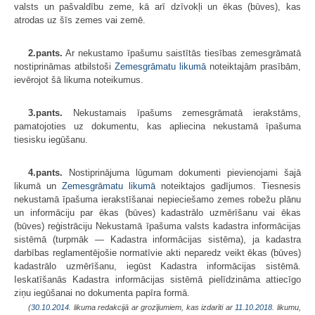
valsts un pašvaldību zeme, kā arī dzīvokļi un ēkas (būves), kas
atrodas uz šīs zemes vai zemē.
2.pants.
Ar nekustamo īpašumu saistītās tiesības zemesgrāmatā
nostiprināmas atbilstoši
Zemesgrāmatu likumā
noteiktajām prasībām,
ievērojot šā likuma noteikumus.
3.pants.
Nekustamais īpašums zemesgrāmatā ierakstāms,
pamatojoties uz dokumentu, kas apliecina nekustamā īpašuma
tiesisku iegūšanu.
4.pants.
Nostiprinājuma lūgumam dokumenti pievienojami šajā
likumā un
Zemesgrāmatu likumā
noteiktajos gadījumos. Tiesnesis
nekustamā īpašuma ierakstīšanai nepieciešamo zemes robežu plānu
un informāciju par ēkas (būves) kadastrālo uzmērīšanu vai ēkas
(būves) reģistrāciju Nekustamā īpašuma valsts kadastra informācijas
sistēmā (turpmāk — Kadastra informācijas sistēma), ja kadastra
darbības reglamentējošie normatīvie akti neparedz veikt ēkas (būves)
kadastrālo uzmērīšanu, iegūst Kadastra informācijas sistēmā.
Ieskatīšanās Kadastra informācijas sistēmā pielīdzināma attiecīgo
ziņu iegūšanai no dokumenta papīra formā.
(
30.10.2014
. likuma redakcijā ar grozījumiem, kas izdarīti ar
11.10.2018
. likumu,