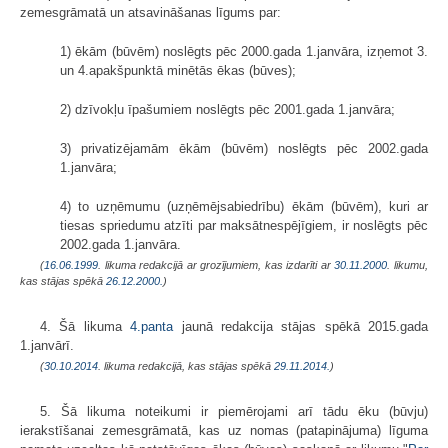
zemesgrāmatā un atsavināšanas līgums par:
1) ēkām (būvēm) noslēgts pēc 2000.gada 1.janvāra, izņemot 3.
un 4.apakšpunktā minētās ēkas (būves);
2) dzīvokļu īpašumiem noslēgts pēc 2001.gada 1.janvāra;
3) privatizējamām ēkām (būvēm) noslēgts pēc 2002.gada
1.janvāra;
4) to uzņēmumu (uzņēmējsabiedrību) ēkām (būvēm), kuri ar
tiesas spriedumu atzīti par maksātnespējīgiem, ir noslēgts pēc
2002.gada 1.janvāra.
(
16.06.1999
. likuma redakcijā ar grozījumiem, kas izdarīti ar
30.11.2000
. likumu,
kas stājas spēkā
26.12.2000.
)
4. Šā likuma
4.panta
jaunā redakcija stājas spēkā 2015.gada
1.janvārī.
(
30.10.2014
. likuma redakcijā, kas stājas spēkā
29.11.2014.
)
5. Šā likuma noteikumi ir piemērojami arī tādu ēku (būvju)
ierakstīšanai zemesgrāmatā, kas uz nomas (patapinājuma) līguma