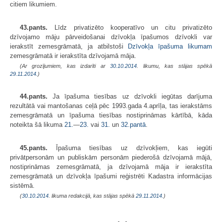
citiem likumiem.
43.pants.
Līdz privatizēto kooperatīvo un citu privatizēto
dzīvojamo māju pārveidošanai dzīvokļa īpašumos dzīvokli var
ierakstīt zemesgrāmatā, ja atbilstoši
Dzīvokļa īpašuma likumam
zemesgrāmatā ir ierakstīta dzīvojamā māja.
(Ar grozījumiem, kas izdarīti ar
30.10.2014
. likumu, kas stājas spēkā
29.11.2014.
)
44.pants.
Ja īpašuma tiesības uz dzīvokli iegūtas darījuma
rezultātā vai mantošanas ceļā pēc 1993.gada 4.aprīļa, tas ierakstāms
zemesgrāmatā un īpašuma tiesības nostiprināmas kārtībā, kāda
noteikta šā likuma
21.
—
23.
vai
31.
un
32.pantā
.
45.pants.
Īpašuma tiesības uz dzīvokļiem, kas iegūti
privātpersonām un publiskām personām piederošā dzīvojamā mājā,
nostiprināmas zemesgrāmatā, ja dzīvojamā māja ir ierakstīta
zemesgrāmatā un dzīvokļa īpašumi reģistrēti Kadastra informācijas
sistēmā.
(
30.10.2014
. likuma redakcijā, kas stājas spēkā
29.11.2014.
)