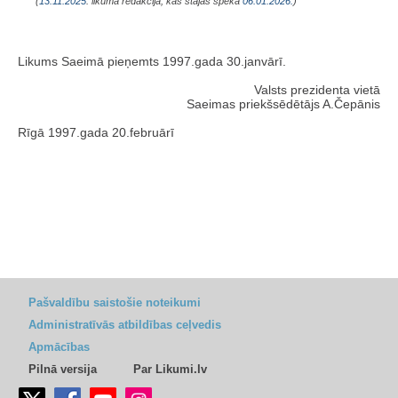
(
13.11.2025
. likuma redakcijā, kas stājas spēkā
06.01.2026.
)
Likums Saeimā pieņemts 1997.gada 30.janvārī.
Valsts prezidenta vietā
Saeimas priekšsēdētājs A.Čepānis
Rīgā 1997.gada 20.februārī
Pašvaldību saistošie noteikumi
Administratīvās atbildības ceļvedis
Apmācības
Pilnā versija
Par Likumi.lv