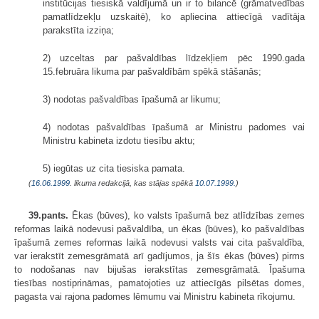
institūcijas tiesiskā valdījumā un ir to bilancē (grāmatvedības
pamatlīdzekļu uzskaitē), ko apliecina attiecīgā vadītāja
parakstīta izziņa;
2) uzceltas par pašvaldības līdzekļiem pēc 1990.gada
15.februāra likuma par pašvaldībām spēkā stāšanās;
3) nodotas pašvaldības īpašumā ar likumu;
4) nodotas pašvaldības īpašumā ar Ministru padomes vai
Ministru kabineta izdotu tiesību aktu;
5) iegūtas uz cita tiesiska pamata.
(
16.06.1999
. likuma redakcijā, kas stājas spēkā
10.07.1999.
)
39.pants.
Ēkas (būves), ko valsts īpašumā bez atlīdzības zemes
reformas laikā nodevusi pašvaldība, un ēkas (būves), ko pašvaldības
īpašumā zemes reformas laikā nodevusi valsts vai cita pašvaldība,
var ierakstīt zemesgrāmatā arī gadījumos, ja šīs ēkas (būves) pirms
to nodošanas nav bijušas ierakstītas zemesgrāmatā. Īpašuma
tiesības nostiprināmas, pamatojoties uz attiecīgās pilsētas domes,
pagasta vai rajona padomes lēmumu vai Ministru kabineta rīkojumu.