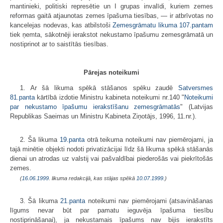
mantinieki, politiski represētie un I grupas invalīdi, kuriem zemes
reformas gaitā atjaunotas zemes īpašuma tiesības, — ir atbrīvotas no
kancelejas nodevas, kas atbilstoši
Zemesgrāmatu likuma
107.pantam
tiek ņemta, sākotnēji ierakstot nekustamo īpašumu zemesgrāmatā un
nostiprinot ar to saistītās tiesības.
Pārejas noteikumi
1. Ar šā likuma spēkā stāšanos spēku zaudē
Satversmes
81.panta
kārtībā izdotie Ministru kabineta noteikumi nr.140 "
Noteikumi
par nekustamo īpašumu ierakstīšanu zemesgrāmatās
" (Latvijas
Republikas Saeimas un Ministru Kabineta Ziņotājs, 1996, 11.nr.).
2. Šā likuma
19.panta
otrā teikuma noteikumi nav piemērojami, ja
tajā minētie objekti nodoti privatizācijai līdz šā likuma spēkā stāšanās
dienai un atrodas uz valstij vai pašvaldībai piederošās vai piekrītošās
zemes.
(
16.06.1999
. likuma redakcijā, kas stājas spēkā
10.07.1999.
)
3. Šā likuma
21.panta
noteikumi nav piemērojami (atsavināšanas
līgums nevar būt par pamatu ieguvēja īpašuma tiesību
nostiprināšanai), ja nekustamais īpašums nav bijis ierakstīts