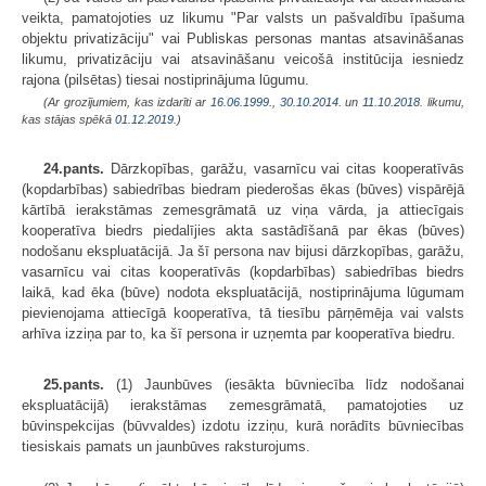
veikta, pamatojoties uz likumu "Par valsts un pašvaldību īpašuma
objektu privatizāciju" vai Publiskas personas mantas atsavināšanas
likumu, privatizāciju vai atsavināšanu veicošā institūcija iesniedz
rajona (pilsētas) tiesai nostiprinājuma lūgumu.
(Ar grozījumiem, kas izdarīti ar
16.06.1999.
,
30.10.2014.
un
11.10.2018
. likumu,
kas stājas spēkā
01.12.2019.
)
24.pants.
Dārzkopības, garāžu, vasarnīcu vai citas kooperatīvās
(kopdarbības) sabiedrības biedram piederošas ēkas (būves) vispārējā
kārtībā ierakstāmas zemesgrāmatā uz viņa vārda, ja attiecīgais
kooperatīva biedrs piedalījies akta sastādīšanā par ēkas (būves)
nodošanu ekspluatācijā. Ja šī persona nav bijusi dārzkopības, garāžu,
vasarnīcu vai citas kooperatīvās (kopdarbības) sabiedrības biedrs
laikā, kad ēka (būve) nodota ekspluatācijā, nostiprinājuma lūgumam
pievienojama attiecīgā kooperatīva, tā tiesību pārņēmēja vai valsts
arhīva izziņa par to, ka šī persona ir uzņemta par kooperatīva biedru.
25.pants.
(1) Jaunbūves (iesākta būvniecība līdz nodošanai
ekspluatācijā) ierakstāmas zemesgrāmatā, pamatojoties uz
būvinspekcijas (būvvaldes) izdotu izziņu, kurā norādīts būvniecības
tiesiskais pamats un jaunbūves raksturojums.