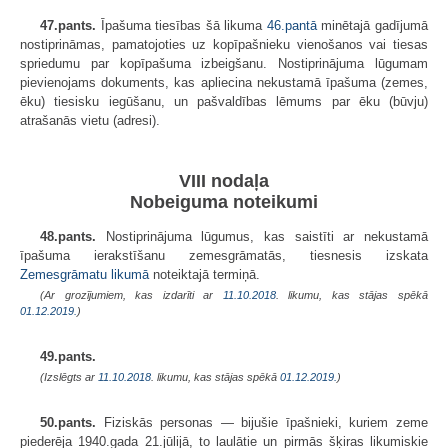
47.pants.
Īpašuma tiesības šā likuma
46.pantā
minētajā gadījumā
nostiprināmas, pamatojoties uz kopīpašnieku vienošanos vai tiesas
spriedumu par kopīpašuma izbeigšanu. Nostiprinājuma lūgumam
pievienojams dokuments, kas apliecina nekustamā īpašuma (zemes,
ēku) tiesisku iegūšanu, un pašvaldības lēmums par ēku (būvju)
atrašanās vietu (adresi).
VIII nodaļa
Nobeiguma noteikumi
48.pants.
Nostiprinājuma lūgumus, kas saistīti ar nekustamā
īpašuma ierakstīšanu zemesgrāmatās, tiesnesis izskata
Zemesgrāmatu likumā
noteiktajā termiņā.
(Ar grozījumiem, kas izdarīti ar
11.10.2018
. likumu, kas stājas spēkā
01.12.2019.
)
49.pants.
(Izslēgts ar
11.10.2018
. likumu, kas stājas spēkā
01.12.2019.
)
50.pants.
Fiziskās personas — bijušie īpašnieki, kuriem zeme
piederēja 1940.gada 21.jūlijā, to laulātie un pirmās šķiras likumiskie