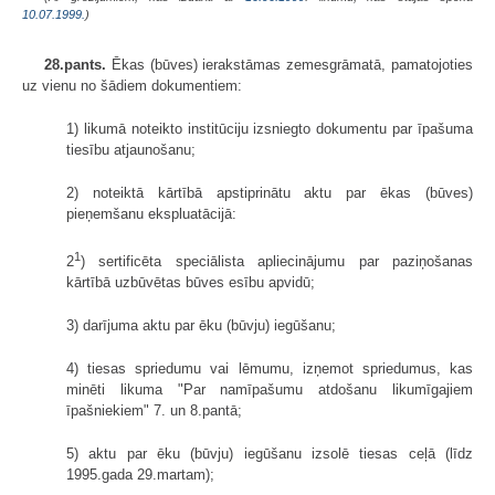
10.07.1999.
)
28.pants.
Ēkas (būves) ierakstāmas zemesgrāmatā, pamatojoties
uz vienu no šādiem dokumentiem:
1) likumā noteikto institūciju izsniegto dokumentu par īpašuma
tiesību atjaunošanu;
2) noteiktā kārtībā apstiprinātu aktu par ēkas (būves)
pieņemšanu ekspluatācijā:
1
2
) sertificēta speciālista apliecinājumu par paziņošanas
kārtībā uzbūvētas būves esību apvidū;
3) darījuma aktu par ēku (būvju) iegūšanu;
4) tiesas spriedumu vai lēmumu, izņemot spriedumus, kas
minēti likuma "Par namīpašumu atdošanu likumīgajiem
īpašniekiem" 7. un 8.pantā;
5) aktu par ēku (būvju) iegūšanu izsolē tiesas ceļā (līdz
1995.gada 29.martam);