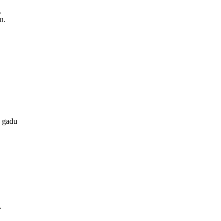
,
u.
8 gadu
.