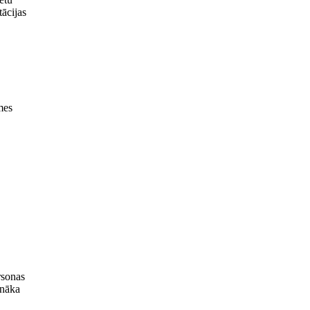
tācijas
mes
rsonas
unāka