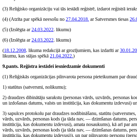
(3) Reliģisko organizāciju vai tās iestādi reģistrē, izdarot reģistrā ierak
(4)
(Atzīta par spēkā neesošu no
27.04.2018.
ar Satversmes tiesas
26.
(5)
(Izslēgta ar
24.03.2022
. likumu)
(6)
(Izslēgta ar
24.03.2022
. likumu)
(
18.12.2008
. likuma redakcijā ar grozījumiem, kas izdarīti ar
30.01.2
likumu, kas stājas spēkā
21.04.2022.
)
9.pants. Reģistra iestādei iesniedzamie dokumenti
(1) Reliģiskās organizācijas pilnvarota persona pieteikumam par draudz
1) statūtus (satversmi, nolikumu);
2) draudzes dibinātāju sarakstu (personas vārds, uzvārds, personas 
un izdošanas datums, valsts un institūcija, kas dokumentu izdevusi) un
3) sapulces protokolu par draudzes nodibināšanu, statūtu (satversmes,
vārds, uzvārds, personas kods (ja tāda nav, — dzimšanas datums, per
institūcija, kas dokumentu izdevusi), amata nosaukums), kā arī par ama
vārds, uzvārds, personas kods (ja tāda nav, — dzimšanas datums, per
institūcija, kas dokumentu izdevusi)), un par pilnvaroto personu (per