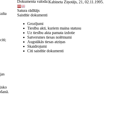
Dokumenta valoda:
Kabineta Ziņotājs, 21, 02.11.1995.
Satura rādītājs
kulta
Saistītie dokumenti
Grozījumi
Tiesību akti, kuriem maina statusu
Uz tiesību akta pamata izdotie
Satversmes tiesas nolēmumi
iti;
Augstākās tiesas atziņas
Skaidrojumi
Citi saistītie dokumenti
jas
ģisko
ošanā.