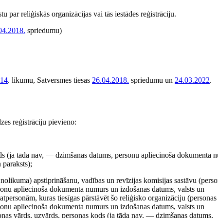
stu par reliģiskās organizācijas vai tās iestādes reģistrāciju.
04.2018.
spriedumu)
014
. likumu, Satversmes tiesas
26.04.2018.
spriedumu un
24.03.2022
.
es reģistrāciju pievieno:
kods (ja tāda nav, — dzimšanas datums, personu apliecinoša dokumenta 
 paraksts);
 nolikuma) apstiprināšanu, vadības un revīzijas komisijas sastāvu (pers
sonu apliecinoša dokumenta numurs un izdošanas datums, valsts un
tpersonām, kuras tiesīgas pārstāvēt šo reliģisko organizāciju (personas
sonu apliecinoša dokumenta numurs un izdošanas datums, valsts un
sonas vārds, uzvārds, personas kods (ja tāda nav, — dzimšanas datums,