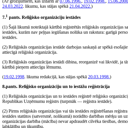
(Ar grozījumiem, kas izdarīti ar
07.06.1996.
,
19.02.1998.
,
15.06.2000
24.03.2022
. likumu, kas stājas spēkā
21.04.2022.
)
1
7.
pants. Reliģisko organizāciju iestādes
(1) Šajā likumā noteiktajā kārtībā reģistrētās reliģiskās organizācijas 
iestādes, kurām nav peļņas iegūšanas nolūka un rakstura: garīgā person
iestādes.
(2) Reliģiskās organizācijas iestāde darbojas saskaņā ar spēkā esošaj
attiecīgā reliģiskā organizācija.
(3) Reliģiskās organizācijas iestādi dibina, reorganizē vai likvidē, ja t
kārtībā pieņem attiecīgu lēmumu.
(
19.02.1998
. likuma redakcijā, kas stājas spēkā
20.03.1998.
)
8.pants. Reliģisko organizāciju un to iestāžu reģistrācija
(1) Reliģiskās organizācijas un to iestādes reģistrē reliģisko organizāc
Republikas Uzņēmumu reģistrs (turpmāk — reģistra iestāde).
(2) Pirms reliģiskās organizācijas vai tās iestādes reģistrēšanas reģistra
iestādes statūtos (satversmē, nolikumā) norādīto darbības mērķu un uzd
organizācijas darbība (mācība) nevar apdraudēt cilvēka tiesības, demokr
labklājību un tikumību.