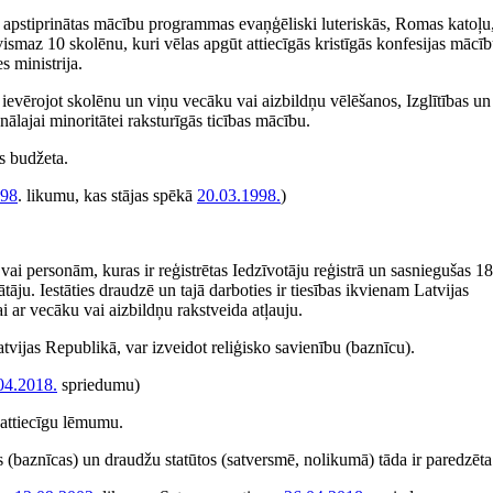
as apstiprinātas mācību programmas evaņģēliski luteriskās, Romas katoļu
 vismaz 10 skolēnu, kuri vēlas apgūt attiecīgās kristīgās konfesijas mācīb
s ministrija.
 ievērojot skolēnu un viņu vecāku vai aizbildņu vēlēšanos, Izglītības un
onālajai minoritātei raksturīgās ticības mācību.
ts budžeta.
998
. likumu, kas stājas spēkā
20.03.1998.
)
ai personām, kuras ir reģistrētas Iedzīvotāju reģistrā un sasniegušas 1
tāju. Iestāties draudzē un tajā darboties ir tiesības ikvienam Latvijas
i ar vecāku vai aizbildņu rakstveida atļauju.
atvijas Republikā, var izveidot reliģisko savienību (baznīcu).
04.2018.
spriedumu)
o attiecīgu lēmumu.
s (baznīcas) un draudžu statūtos (satversmē, nolikumā) tāda ir paredzēta