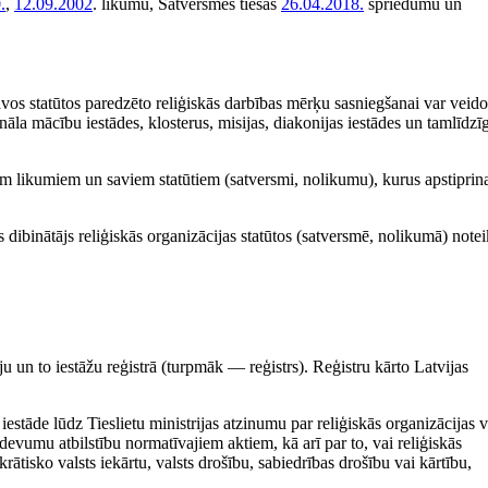
.
,
12.09.2002
. likumu, Satversmes tiesas
26.04.2018.
spriedumu un
savos statūtos paredzēto reliģiskās darbības mērķu sasniegšanai var veido
āla mācību iestādes, klosterus, misijas, diakonijas iestādes un tamlīdzī
iem likumiem un saviem statūtiem (satversmi, nolikumu), kurus apstiprin
ās dibinātājs reliģiskās organizācijas statūtos (satversmē, nolikumā) notei
iju un to iestāžu reģistrā (turpmāk — reģistrs). Reģistru kārto Latvijas
 iestāde lūdz Tieslietu ministrijas atzinumu par reliģiskās organizācijas v
evumu atbilstību normatīvajiem aktiem, kā arī par to, vai reliģiskās
ātisko valsts iekārtu, valsts drošību, sabiedrības drošību vai kārtību,