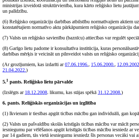
ministrijas izveidotā struktūrvienība, kura kārto reliģisko lietu jautā
un palīdzību.
(6) Reliģisko organizāciju darbības atbilstību normatīvajiem aktiem uzr
konstatētajiem normatīvo aktu pārkāpumiem reliģisko organizāciju da
(7) Valsts un reliģisko savienību (baznīcu) attiecības var regulēt speciā
(8) Garīgo lietu padome ir konsultatīva institūcija, kuras personālsa
darbības mērķis ir veicināt un pilnveidot valsts un reliģisko organizāci
(Ar grozījumiem, kas izdarīti ar
07.06.1996.
,
15.06.2000.
,
12.09.2002
21.04.2022.
)
1
5.
pants. Reliģisko lietu pārvalde
(Izslēgts ar
18.12.2008
. likumu, kas stājas spēkā
31.12.2008.
)
6. pants. Reliģiskās organizācijas un izglītība
(1) Ikvienam ir tiesības apgūt ticības mācību gan individuāli, gan kopā
(2) Valsts un pašvaldību skolās kristīgās ticības mācību var mācīt per
iesniegumu par vēlēšanos apgūt kristīgās ticības mācību iesniedz ar ve
par 14 gadiem, tās vietā iesniegumu iesniedz šīs personas vecāki vai ai