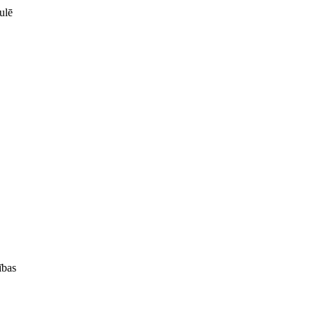
ulē
ības