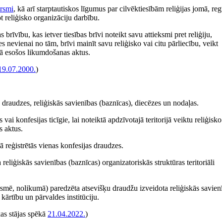
ersmi
, kā arī starptautiskos līgumus par cilvēktiesībām reliģijas jomā, reg
ot reliģisko organizāciju darbību.
 brīvību, kas ietver tiesības brīvi noteikt savu attieksmi pret reliģiju,
es nevienai no tām, brīvi mainīt savu reliģisko vai citu pārliecību, veikt
ēkā esošos likumdošanas aktus.
19.07.2000.
)
ās draudzes, reliģiskās savienības (baznīcas), diecēzes un nodaļas.
ai konfesijas ticīgie, lai noteiktā apdzīvotajā teritorijā veiktu reliģisko
s aktus.
ā reģistrētās vienas konfesijas draudzes.
eliģiskās savienības (baznīcas) organizatoriskās struktūras teritoriāli
versmē, nolikumā) paredzēta atsevišķu draudžu izveidota reliģiskās savien
kārtību un pārvaldes institūciju.
kas stājas spēkā
21.04.2022.
)