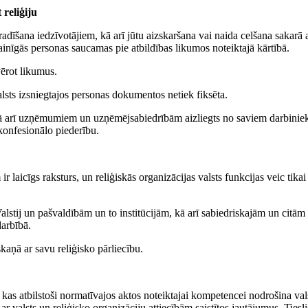
 reliģiju
radīšana iedzīvotājiem, kā arī jūtu aizskaršana vai naida celšana sakarā 
vainīgās personas saucamas pie atbildības likumos noteiktajā kārtībā.
vērot likumus.
alsts izsniegtajos personas dokumentos netiek fiksēta.
, kā arī uzņēmumiem un uzņēmējsabiedrībām aizliegts no saviem darbini
 konfesionālo piederību.
ir laicīgs raksturs, un reliģiskās organizācijas valsts funkcijas veic tikai
Valstij un pašvaldībām un to institūcijām, kā arī sabiedriskajām un citām
darbībā.
skaņā ar savu reliģisko pārliecību.
a, kas atbilstoši normatīvajos aktos noteiktajai kompetencei nodrošina val
 ar valsts un reliģisko organizāciju attiecībām saistītos jautājumus. Tiesl