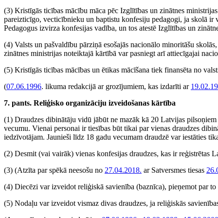
(3) Kristīgās ticības mācību māca pēc Izglītības un zinātnes ministrij
pareizticīgo, vecticībnieku un baptistu konfesiju pedagogi, ja skolā ir
Pedagogus izvirza konfesijas vadība, un tos atestē Izglītības un zinātne
(4) Valsts un pašvaldību pārziņā esošajās nacionālo minoritāšu skolās,
zinātnes ministrijas noteiktajā kārtībā var pasniegt arī attiecīgajai naci
(5) Kristīgās ticības mācības un ētikas mācīšana tiek finansēta no vals
(
07.06.1996
. likuma redakcijā ar grozījumiem, kas izdarīti ar
19.02.1
7. pants. Reliģisko organizāciju izveidošanas kārtība
(1) Draudzes dibinātāju vidū jābūt ne mazāk kā 20 Latvijas pilsoņiem v
vecumu. Vienai personai ir tiesības būt tikai par vienas draudzes dibinā
iedzīvotājam. Jaunieši līdz 18 gadu vecumam draudzē var iestāties tika
(2) Desmit (vai vairāk) vienas konfesijas draudzes, kas ir reģistrētas L
(3)
(Atzīta par spēkā neesošu no
27.04.2018.
ar Satversmes tiesas
26.
(4) Diecēzi var izveidot reliģiskā savienība (baznīca), pieņemot par t
(5) Nodaļu var izveidot vismaz divas draudzes, ja reliģiskās savienība