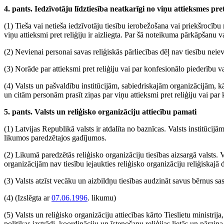
4. pants. Iedzīvotāju līdztiesība neatkarīgi no viņu attieksmes pret
(1) Tieša vai netieša iedzīvotāju tiesību ierobežošana vai priekšrocību 
viņu attieksmi pret reliģiju ir aizliegta. Par šā noteikuma pārkāpšanu 
(2) Nevienai personai savas reliģiskās pārliecības dēļ nav tiesību neie
(3) Norāde par attieksmi pret reliģiju vai par konfesionālo piederību v
(4) Valsts un pašvaldību institūcijām, sabiedriskajām organizācijām
un citām personām prasīt ziņas par viņu attieksmi pret reliģiju vai par
5. pants. Valsts un reliģisko organizāciju attiecību pamati
(1) Latvijas Republikā valsts ir atdalīta no baznīcas. Valsts institūcijām 
likumos paredzētajos gadījumos.
(2) Likumā paredzētās reliģisko organizāciju tiesības aizsargā valsts. 
organizācijām nav tiesību iejaukties reliģisko organizāciju reliģiskajā 
(3) Valsts atzīst vecāku un aizbildņu tiesības audzināt savus bērnus sa
(4)
(Izslēgta ar
07.06.1996
. likumu)
(5) Valsts un reliģisko organizāciju attiecības kārto Tieslietu ministrij
politikas izstrādi, koordināciju un īstenošanu reliģijas lietās un pārzina