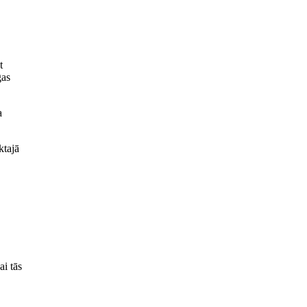
t
gas
a
ktajā
ai tās