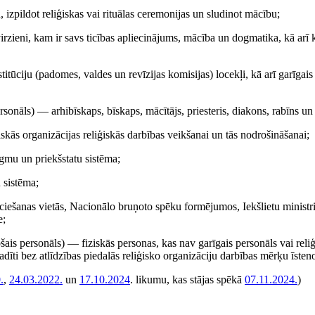
, izpildot reliģiskas vai rituālas ceremonijas un sludinot mācību;
rzieni, kam ir savs ticības apliecinājums, mācība un dogmatika, kā arī 
itūciju (padomes, valdes un revīzijas komisijas) locekļi, kā arī garīgais
onāls) — arhibīskaps, bīskaps, mācītājs, priesteris, diakons, rabīns un c
skās organizācijas reliģiskās darbības veikšanai un tās nodrošināšanai;
gmu un priekšstatu sistēma;
 sistēma;
iešanas vietās, Nacionālo bruņoto spēku formējumos, Iekšlietu ministri
e;
is personāls) — fiziskās personas, kas nav garīgais personāls vai reli
dīti bez atlīdzības piedalās reliģisko organizāciju darbības mērķu īsten
.
,
24.03.2022.
un
17.10.2024
. likumu, kas stājas spēkā
07.11.2024.
)