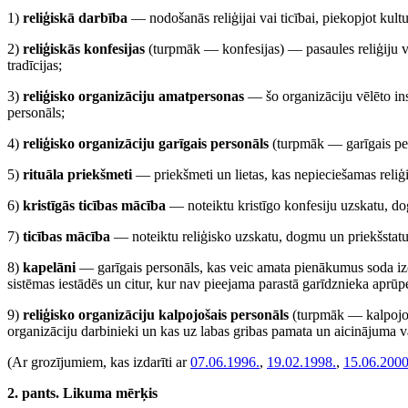
1)
reliģiskā darbība
— nodošanās reliģijai vai ticībai, piekopjot kultu
2)
reliģiskās konfesijas
(turpmāk — konfesijas) — pasaules reliģiju vi
tradīcijas;
3)
reliģisko organizāciju amatpersonas
— šo organizāciju vēlēto inst
personāls;
4)
reliģisko organizāciju garīgais personāls
(turpmāk — garīgais pers
5)
rituāla priekšmeti
— priekšmeti un lietas, kas nepieciešamas reliģi
6)
kristīgās ticības mācība
— noteiktu kristīgo konfesiju uzskatu, do
7)
ticības mācība
— noteiktu reliģisko uzskatu, dogmu un priekšstatu
8)
kapelāni
— garīgais personāls, kas veic amata pienākumus soda izc
sistēmas iestādēs un citur, kur nav pieejama parastā garīdznieka aprūp
9)
reliģisko organizāciju kalpojošais personāls
(turpmāk — kalpojoša
organizāciju darbinieki un kas uz labas gribas pamata un aicinājuma va
(Ar grozījumiem, kas izdarīti ar
07.06.1996.
,
19.02.1998.
,
15.06.2000
2. pants. Likuma mērķis