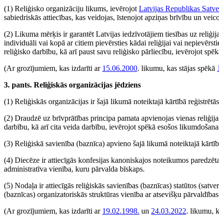
(1) Reliģisko organizāciju likums, ievērojot
Latvijas Republikas Satv
sabiedriskās attiecības, kas veidojas, īstenojot apziņas brīvību un veic
(2) Likuma mērķis ir garantēt Latvijas iedzīvotājiem tiesības uz reliģijas
individuāli vai kopā ar citiem pievērsties kādai reliģijai vai nepievērsti
reliģisko darbību, kā arī paust savu reliģisko pārliecību, ievērojot sp
(Ar grozījumiem, kas izdarīti ar
15.06.2000
. likumu, kas stājas spēkā
3. pants. Reliģiskās organizācijas jēdziens
(1) Reliģiskās organizācijas ir šajā likumā noteiktajā kārtībā reģistrēt
(2) Draudzē uz brīvprātības principa pamata apvienojas vienas reliģijas v
darbību, kā arī cita veida darbību, ievērojot spēkā esošos likumdošana
(3) Reliģiskā savienība (baznīca) apvieno šajā likumā noteiktajā kārtīb
(4) Diecēze ir attiecīgās konfesijas kanoniskajos noteikumos paredzēta r
administratīva vienība, kuru pārvalda bīskaps.
(5) Nodaļa ir attiecīgās reliģiskās savienības (baznīcas) statūtos (sat
(baznīcas) organizatoriskās struktūras vienība ar atsevišķu pārvaldības 
(Ar grozījumiem, kas izdarīti ar
19.02.1998.
un
24.03.2022
. likumu, 