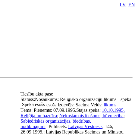
LV
EN
Tiesību akta pase
Statuss:
Nosaukums:
Reliģisko organizāciju likums
spēkā
Spēkā esošs
esošs
Izdevējs:
Saeima
Veids:
likums
Tēma:
Pieņemts:
07.09.1995.
Stājas spēkā:
10.10.1995.
Reliģija un baznīca
;
Nekustamais īpašums, būvniecība
;
Sabiedriskās organizācijas, biedrības,
nodibinājumi
Publicēts:
Latvijas Vēstnesis
, 146,
26.09.1995.; Latvijas Republikas Saeimas un Ministru