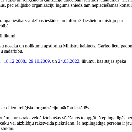
jumus, pēc reliģisko organizāciju lūguma sniedz tām nepieciešamās konsul
auga tiesībaizsardzības iestādes un informē Tieslietu ministriju par
rbībā.
li likumi.
stāvu nosaka un nolikumu apstiprina Ministru kabinets. Garīgo lietu pado
ju sadarbību.
.
,
18.12.2008.
,
29.10.2009.
un
24.03.2022
. likumu, kas stājas spēkā
 ar citiem reliģisko organizāciju mācību iestādēs.
sonām, kuras rakstveidā izteikušas vēlēšanos to apgūt. Nepilngadīgās pe
cāku vai aizbildņu rakstveida piekrišanu. Ja nepilngadīgā persona ir ja
zbildņi.