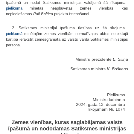
īpašumā un nodot Satiksmes ministrijas valdījumā šā rīkojuma
pielikumā
minētās neapbūvētās zemes vienības, kas
nepieciešamas
Rail Baltica
projekta īstenošanai.
2. Satiksmes ministrijai īpašuma tiesības uz šā rīkojuma
pielikumā
minētajām zemes vienībām normatīvajos aktos noteiktajā
kārtībā ierakstīt zemesgrāmatā uz valsts vārda Satiksmes ministrijas
personā.
Ministru prezidente
E. Siliņa
Satiksmes ministrs
K. Briškens
Pielikums
Ministru kabineta
2024. gada 13. decembra
rīkojumam Nr. 1074
Zemes vienības, kuras saglabājamas valsts
īpašumā un nododamas Satiksmes ministrijas