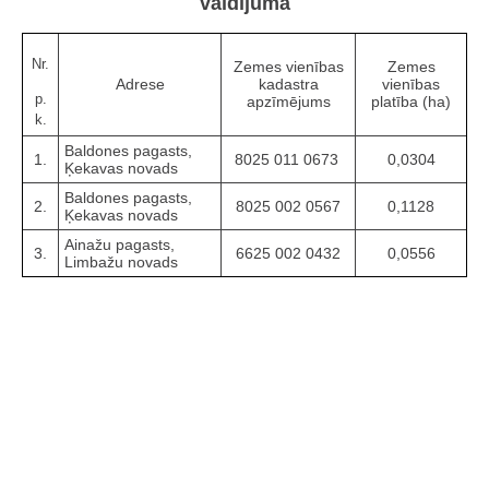
valdījumā
Nr.
Zemes vienības
Zemes
Adrese
kadastra
vienības
p.
apzīmējums
platība (ha)
k.
Baldones pagasts,
1.
8025 011 0673
0,0304
Ķekavas novads
Baldones pagasts,
2.
8025 002 0567
0,1128
Ķekavas novads
Ainažu pagasts,
3.
6625 002 0432
0,0556
Limbažu novads