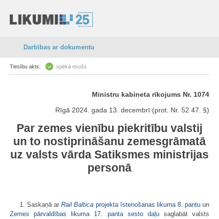
Darbības ar dokumentu
Tiesību akts:
spēkā esošs
Ministru kabineta rīkojums Nr. 1074
Rīgā 2024. gada 13. decembrī (prot. Nr. 52 47. §)
Par zemes vienību piekritību valstij
un to nostiprināšanu zemesgrāmatā
uz valsts vārda Satiksmes ministrijas
personā
1. Saskaņā ar
Rail Baltica
projekta īstenošanas likuma 8. pantu
un
Zemes pārvaldības likuma 17. panta sesto daļu
saglabāt valsts