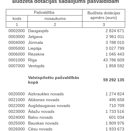
Budžeta dotācijas sadalījums pašvaldībām
Pašvaldība
Budžeta dotācijas
apmērs (
euro
)
kods
nosaukums
1
2
3
0002000
Daugavpils
2 824 671
0003000
Jelgava
2 961 011
0004000
Jūrmala
3 788 010
0005000
Liepāja
3 027 799
0006000
Rēzekne
1 045 443
0001000
Rīga
43 786 609
0007000
Ventspils
1 858 592
Valstspilsētu pašvaldībās
59 292 135
kopā
0020000
Aizkraukles novads
1 274 824
0021000
Alūksnes novads
495 658
0022000
Augšdaugavas novads
710 709
0023000
Ādažu novads
1 733 516
0024000
Balvu novads
601 034
0025000
Bauskas novads
1 809 976
0026000
Cēsu novads
1 933 673