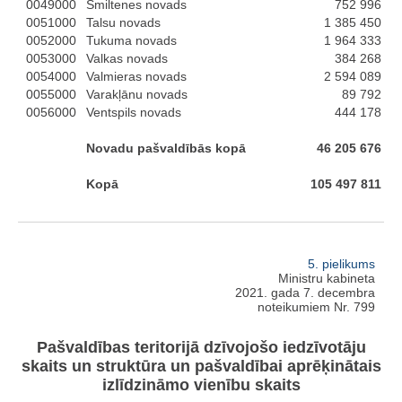
0049000
Smiltenes novads
752 996
0051000
Talsu novads
1 385 450
0052000
Tukuma novads
1 964 333
0053000
Valkas novads
384 268
0054000
Valmieras novads
2 594 089
0055000
Varakļānu novads
89 792
0056000
Ventspils novads
444 178
Novadu pašvaldībās kopā
46 205 676
Kopā
105 497 811
5. pielikums
Ministru kabineta
2021. gada 7. decembra
noteikumiem Nr. 799
Pašvaldības teritorijā dzīvojošo iedzīvotāju
skaits un struktūra un pašvaldībai aprēķinātais
izlīdzināmo vienību skaits