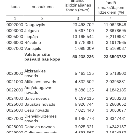
finanšu
fondā
izlīdzināšanas
kods
nosaukums
iemaksātajiem
fonda (
euro
)
līdzekļiem (%)
1
2
3
4
0002000
Daugavpils
23 498 702
11,0623548
0003000
Jelgava
5 667 100
2,6678695
0005000
Liepāja
13 195 544
6,2119937
0006000
Rēzekne
6 778 881
3,1912565
0007000
Ventspils
1 098 009
0,5169037
Valstspilsētu
50 238 236
23,6503782
pašvaldībās kopā
Aizkraukles
0020000
5 463 135
2,5718500
novads
0021000
Alūksnes novads
4 332 502
2,0395881
Augšdaugavas
0022000
8 888 135
4,1842185
novads
0024000
Balvu novads
6 199 115
2,9183233
0025000
Bauskas novads
6 926 744
3,2608652
0026000
Cēsu novads
7 023 443
3,3063877
Dienvidkurzemes
0027000
8 145 778
3,8347431
novads
0028000
Dobeles novads
3 025 321
1,4242137
0029000
Gulbenes novads
4 593 567
2,1624883