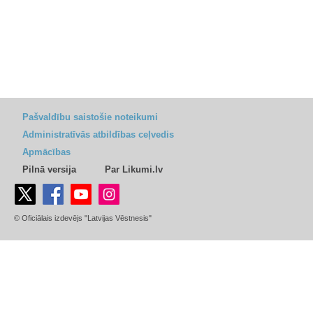
Pašvaldību saistošie noteikumi
Administratīvās atbildības ceļvedis
Apmācības
Pilnā versija
Par Likumi.lv
© Oficiālais izdevējs "Latvijas Vēstnesis"