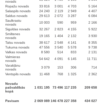
novads
Ropažu novads
33 816
3 001
4 703
5 164
Salaspils novads
24 240
2 119
2 949
4 407
Saldus novads
29 613
2 072
3 287
6 084
Saulkrastu
10 003
590
959
2 166
novads
Siguldas novads
32 267
2 823
4 155
5 922
Smiltenes
19 165
1 404
2 132
3 930
novads
Talsu novads
38 617
2 548
4 141
8 355
Tukuma novads
47 556
3 540
5 578
9 738
Valkas novads
8 580
514
833
2 131
Valmieras
54 642
4 091
6 145
11 711
novads
Varakļānu
3 079
153
306
714
novads
Ventspils novads
11 468
768
1 325
2 362
Novadu
pašvaldībās
1 031 195
73 496
117 235
209 658
kopā
Pavisam
2 069 089
146 478
227 358
434 027