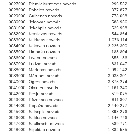
0027000
Dienvidkurzemes novads
1 296 552
0028000
Dobeles novads
1 377 877
0029000
Gulbenes novads
773 068
0030000
Jelgavas novads
1 588 956
0031000
Jēkabpils novads
1 526 968
0032000
Krāslavas novads
544 864
0033000
Kuldīgas novads
1 076 114
0034000
Ķekavas novads
2 226 300
0035000
Limbažu novads
1 188 804
0036000
Līvānu novads
355 136
0037000
Ludzas novads
631 047
0038000
Madonas novads
1 092 142
0039000
Mārupes novads
3 033 301
0040000
Ogres novads
3 375 274
0041000
Olaines novads
1 161 240
0042000
Preiļu novads
519 075
0043000
Rēzeknes novads
811 807
0044000
Ropažu novads
2 440 277
0045000
Salaspils novads
1 393 276
0046000
Saldus novads
1 146 746
0047000
Saulkrastu novads
589 771
0048000
Siguldas novads
1 882 585