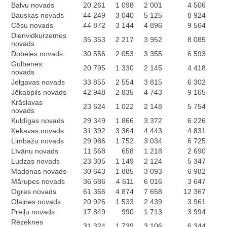
Balvu novads
20 261
1 098
2 001
4 506
Bauskas novads
44 249
3 040
5 125
8 924
Cēsu novads
44 872
3 144
4 896
9 564
Dienvidkurzemes
35 353
2 217
3 952
8 085
novads
Dobeles novads
30 556
2 053
3 355
6 593
Gulbenes
20 795
1 330
2 145
4 418
novads
Jelgavas novads
33 855
2 554
3 815
6 302
Jēkabpils novads
42 948
2 835
4 743
9 165
Krāslavas
23 624
1 022
2 148
5 754
novads
Kuldīgas novads
29 349
1 866
3 372
6 226
Ķekavas novads
31 392
3 364
4 443
4 831
Limbažu novads
29 986
1 752
3 034
6 725
Līvānu novads
11 568
658
1 218
2 690
Ludzas novads
23 305
1 149
2 124
5 347
Madonas novads
30 643
1 885
3 093
6 982
Mārupes novads
36 686
4 611
6 016
3 647
Ogres novads
61 366
4 874
7 658
12 367
Olaines novads
20 926
1 533
2 439
3 961
Preiļu novads
17 849
990
1 713
3 994
Rēzeknes
31 324
1 739
3 106
6 344