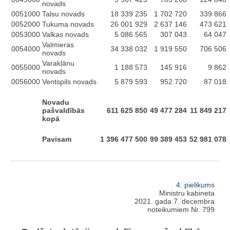
novads
0051000
Talsu novads
18 339 235
1 702 720
339 866
0052000
Tukuma novads
26 001 929
2 637 146
473 621
0053000
Valkas novads
5 086 565
307 043
64 047
Valmieras
0054000
34 338 032
1 919 550
706 506
novads
Varakļānu
0055000
1 188 573
145 916
9 862
novads
0056000
Ventspils novads
5 879 593
952 720
87 018
Novadu
pašvaldībās
611 625 850
49 477 284
11 849 217
kopā
Pavisam
1 396 477 500
99 389 453
52 981 078
4. pielikums
Ministru kabineta
2021. gada 7. decembra
noteikumiem Nr. 799