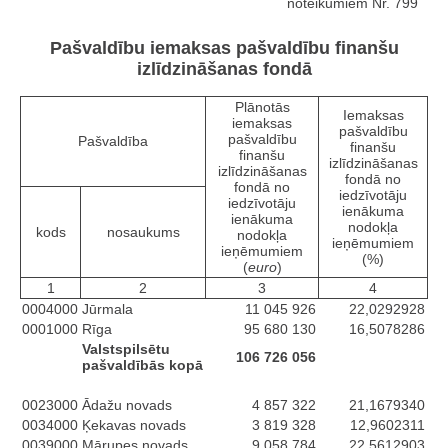
noteikumiem Nr. 799
Pašvaldību iemaksas pašvaldību finanšu
izlīdzināšanas fondā
Plānotās
Iemaksas
iemaksas
pašvaldību
pašvaldību
Pašvaldība
finanšu
finanšu
izlīdzināšanas
izlīdzināšanas
fondā no
fondā no
iedzīvotāju
iedzīvotāju
ienākuma
ienākuma
nodokļa
kods
nosaukums
nodokļa
ieņēmumiem
ieņēmumiem
(%)
(
euro
)
1
2
3
4
0004000
Jūrmala
11 045 926
22,0292928
0001000
Rīga
95 680 130
16,5078286
Valstspilsētu
106 726 056
pašvaldībās kopā
0023000
Ādažu novads
4 857 322
21,1679340
0034000
Ķekavas novads
3 819 328
12,9602311
0039000
Mārupes novads
9 058 784
22,5612903