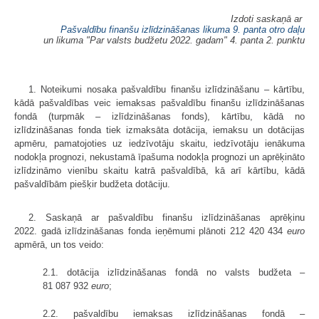
Izdoti saskaņā ar
Pašvaldību finanšu izlīdzināšanas likuma 9. panta otro daļu
un likuma "Par valsts budžetu 2022. gadam" 4. panta 2. punktu
1. Noteikumi nosaka pašvaldību finanšu izlīdzināšanu – kārtību,
kādā pašvaldības veic iemaksas pašvaldību finanšu izlīdzināšanas
fondā (turpmāk – izlīdzināšanas fonds), kārtību, kādā no
izlīdzināšanas fonda tiek izmaksāta dotācija, iemaksu un dotācijas
apmēru, pamatojoties uz iedzīvotāju skaitu, iedzīvotāju ienākuma
nodokļa prognozi, nekustamā īpašuma nodokļa prognozi un aprēķināto
izlīdzināmo vienību skaitu katrā pašvaldībā, kā arī kārtību, kādā
pašvaldībām piešķir budžeta dotāciju.
2. Saskaņā ar pašvaldību finanšu izlīdzināšanas aprēķinu
2022. gadā izlīdzināšanas fonda ieņēmumi plānoti 212 420 434
euro
apmērā, un tos veido:
2.1. dotācija izlīdzināšanas fondā no valsts budžeta –
81 087 932
euro
;
2.2. pašvaldību iemaksas izlīdzināšanas fondā –