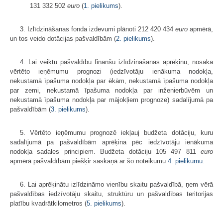
131 332 502
euro
(
1. pielikums
).
3. Izlīdzināšanas fonda izdevumi plānoti 212 420 434
euro
apmērā,
un tos veido dotācijas pašvaldībām (
2. pielikums
).
4. Lai veiktu pašvaldību finanšu izlīdzināšanas aprēķinu, nosaka
vērtēto ieņēmumu prognozi (iedzīvotāju ienākuma nodokļa,
nekustamā īpašuma nodokļa par ēkām, nekustamā īpašuma nodokļa
par zemi, nekustamā īpašuma nodokļa par inženierbūvēm un
nekustamā īpašuma nodokļa par mājokļiem prognoze) sadalījumā pa
pašvaldībām (
3. pielikums
).
5. Vērtēto ieņēmumu prognozē iekļauj budžeta dotāciju, kuru
sadalījumā pa pašvaldībām aprēķina pēc iedzīvotāju ienākuma
nodokļa sadales principiem. Budžeta dotāciju 105 497 811
euro
apmērā pašvaldībām piešķir saskaņā ar šo noteikumu
4. pielikumu
.
6. Lai aprēķinātu izlīdzināmo vienību skaitu pašvaldībā, ņem vērā
pašvaldības iedzīvotāju skaitu, struktūru un pašvaldības teritorijas
platību kvadrātkilometros (
5. pielikums
).