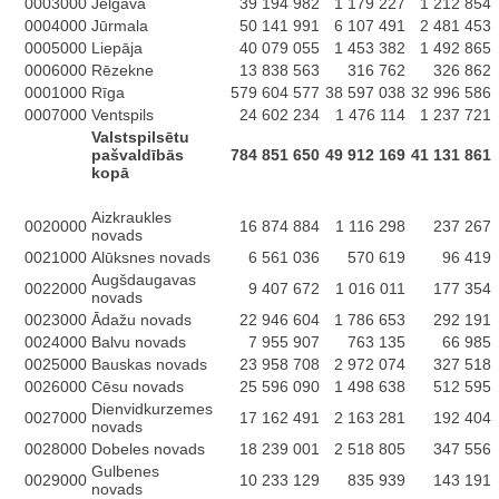
0003000
Jelgava
39 194 982
1 179 227
1 212 854
0004000
Jūrmala
50 141 991
6 107 491
2 481 453
0005000
Liepāja
40 079 055
1 453 382
1 492 865
0006000
Rēzekne
13 838 563
316 762
326 862
0001000
Rīga
579 604 577
38 597 038
32 996 586
0007000
Ventspils
24 602 234
1 476 114
1 237 721
Valstspilsētu
pašvaldībās
784 851 650
49 912 169
41 131 861
kopā
Aizkraukles
0020000
16 874 884
1 116 298
237 267
novads
0021000
Alūksnes novads
6 561 036
570 619
96 419
Augšdaugavas
0022000
9 407 672
1 016 011
177 354
novads
0023000
Ādažu novads
22 946 604
1 786 653
292 191
0024000
Balvu novads
7 955 907
763 135
66 985
0025000
Bauskas novads
23 958 708
2 972 074
327 518
0026000
Cēsu novads
25 596 090
1 498 638
512 595
Dienvidkurzemes
0027000
17 162 491
2 163 281
192 404
novads
0028000
Dobeles novads
18 239 001
2 518 805
347 556
Gulbenes
0029000
10 233 129
835 939
143 191
novads