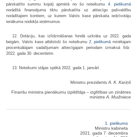
pārskaitīto summu kopā) apmērā no šo noteikumu
4. pielikumā
norādītā finansējuma tiktu pārskaitīta uz attiecīgo pašvaldību
norādītajiem kontiem, uz kuriem Valsts kase pārskaita iedzīvotāju
ienākuma nodokļa ieņēmumus.
12. Dotāciju, kas izlīdzināšanas fondā uzkrāta uz 2022. gada
beigām, Valsts kase atbilstoši šo noteikumu
2. pielikumā
minētajam
procentuālajam sadalījumam attiecīgajam periodam izmaksā līdz
2022. gada 30. decembrim.
13. Noteikumi stājas spēkā 2022. gada 1. janvārī.
Ministru prezidents
A. K. Kariņš
Finanšu ministra pienākumu izpildītāja ‒ izglītības un zinātnes
ministre
A. Muižniece
1. pielikums
Ministru kabineta
2021. gada 7. decembra