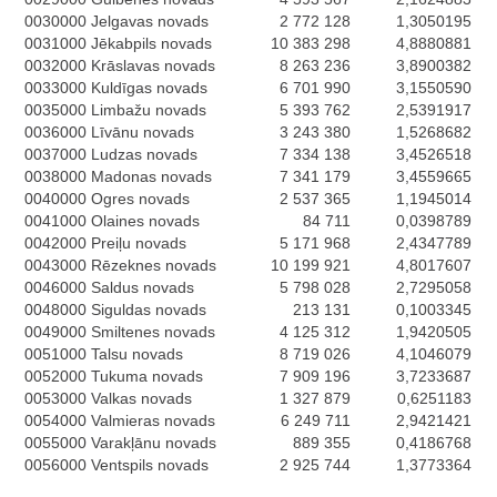
0030000
Jelgavas novads
2 772 128
1,3050195
0031000
Jēkabpils novads
10 383 298
4,8880881
0032000
Krāslavas novads
8 263 236
3,8900382
0033000
Kuldīgas novads
6 701 990
3,1550590
0035000
Limbažu novads
5 393 762
2,5391917
0036000
Līvānu novads
3 243 380
1,5268682
0037000
Ludzas novads
7 334 138
3,4526518
0038000
Madonas novads
7 341 179
3,4559665
0040000
Ogres novads
2 537 365
1,1945014
0041000
Olaines novads
84 711
0,0398789
0042000
Preiļu novads
5 171 968
2,4347789
0043000
Rēzeknes novads
10 199 921
4,8017607
0046000
Saldus novads
5 798 028
2,7295058
0048000
Siguldas novads
213 131
0,1003345
0049000
Smiltenes novads
4 125 312
1,9420505
0051000
Talsu novads
8 719 026
4,1046079
0052000
Tukuma novads
7 909 196
3,7233687
0053000
Valkas novads
1 327 879
0,6251183
0054000
Valmieras novads
6 249 711
2,9421421
0055000
Varakļānu novads
889 355
0,4186768
0056000
Ventspils novads
2 925 744
1,3773364