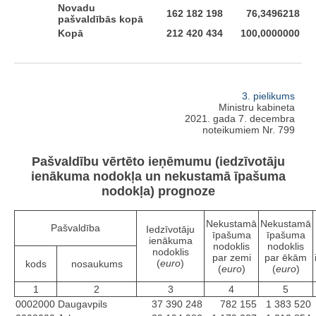
Novadu
162 182 198
76,3496218
pašvaldībās kopā
Kopā
212 420 434
100,0000000
3. pielikums
Ministru kabineta
2021. gada 7. decembra
noteikumiem Nr. 799
Pašvaldību vērtēto ieņēmumu (iedzīvotāju
ienākuma nodokļa un nekustamā īpašuma
nodokļa) prognoze
Nekustamā
Nekustamā
Pašvaldība
Iedzīvotāju
īpašuma
īpašuma
ienākuma
nodoklis
nodoklis
nodoklis
par zemi
par ēkām
(
euro
)
kods
nosaukums
(
euro
)
(
euro
)
1
2
3
4
5
0002000
Daugavpils
37 390 248
782 155
1 383 520