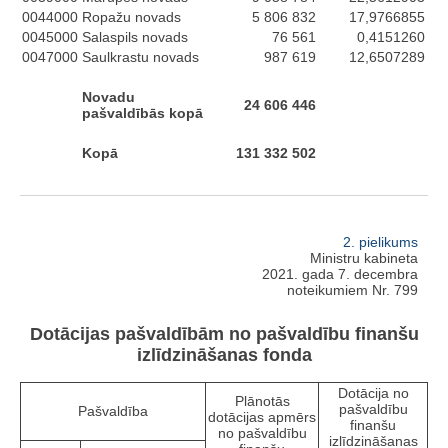
0044000
Ropažu novads
5 806 832
17,9766855
0045000
Salaspils novads
76 561
0,4151260
0047000
Saulkrastu novads
987 619
12,6507289
Novadu
24 606 446
pašvaldībās kopā
Kopā
131 332 502
2. pielikums
Ministru kabineta
2021. gada 7. decembra
noteikumiem Nr. 799
Dotācijas pašvaldībām no pašvaldību finanšu
izlīdzināšanas fonda
Dotācija no
Plānotās
pašvaldību
Pašvaldība
dotācijas apmērs
finanšu
no pašvaldību
izlīdzināšanas