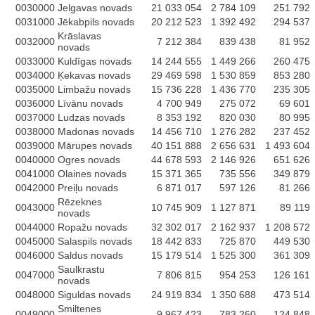
0030000
Jelgavas novads
21 033 054
2 784 109
251 792
0031000
Jēkabpils novads
20 212 523
1 392 492
294 537
Krāslavas
0032000
7 212 384
839 438
81 952
novads
0033000
Kuldīgas novads
14 244 555
1 449 266
260 475
0034000
Ķekavas novads
29 469 598
1 530 859
853 280
0035000
Limbažu novads
15 736 228
1 436 770
235 305
0036000
Līvānu novads
4 700 949
275 072
69 601
0037000
Ludzas novads
8 353 192
820 030
80 995
0038000
Madonas novads
14 456 710
1 276 282
237 452
0039000
Mārupes novads
40 151 888
2 656 631
1 493 604
0040000
Ogres novads
44 678 593
2 146 926
651 626
0041000
Olaines novads
15 371 365
735 556
349 879
0042000
Preiļu novads
6 871 017
597 126
81 266
Rēzeknes
0043000
10 745 909
1 127 871
89 119
novads
0044000
Ropažu novads
32 302 017
2 162 937
1 208 572
0045000
Salaspils novads
18 442 833
725 870
449 530
0046000
Saldus novads
15 179 514
1 525 300
361 309
Saulkrastu
0047000
7 806 815
954 253
126 161
novads
0048000
Siguldas novads
24 919 834
1 350 688
473 514
Smiltenes
0049000
9 967 423
783 260
124 848