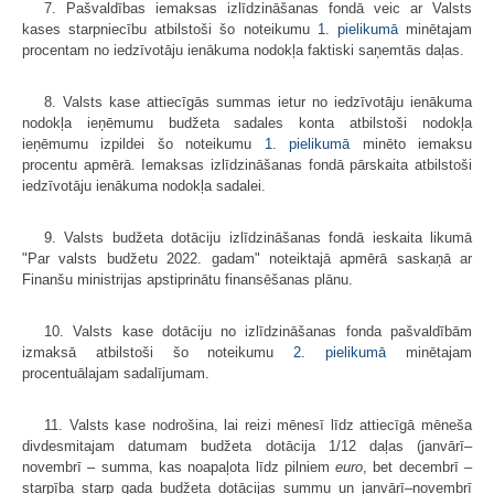
7. Pašvaldības iemaksas izlīdzināšanas fondā veic ar Valsts
kases starpniecību atbilstoši šo noteikumu
1. pielikumā
minētajam
procentam no iedzīvotāju ienākuma nodokļa faktiski saņemtās daļas.
8. Valsts kase attiecīgās summas ietur no iedzīvotāju ienākuma
nodokļa ieņēmumu budžeta sadales konta atbilstoši nodokļa
ieņēmumu izpildei šo noteikumu
1. pielikumā
minēto iemaksu
procentu apmērā. Iemaksas izlīdzināšanas fondā pārskaita atbilstoši
iedzīvotāju ienākuma nodokļa sadalei.
9. Valsts budžeta dotāciju izlīdzināšanas fondā ieskaita likumā
"Par valsts budžetu 2022. gadam" noteiktajā apmērā saskaņā ar
Finanšu ministrijas apstiprinātu finansēšanas plānu.
10. Valsts kase dotāciju no izlīdzināšanas fonda pašvaldībām
izmaksā atbilstoši šo noteikumu
2. pielikumā
minētajam
procentuālajam sadalījumam.
11. Valsts kase nodrošina, lai reizi mēnesī līdz attiecīgā mēneša
divdesmitajam datumam budžeta dotācija 1/12 daļas (janvārī–
novembrī – summa, kas noapaļota līdz pilniem
euro
, bet decembrī –
starpība starp gada budžeta dotācijas summu un janvārī–novembrī