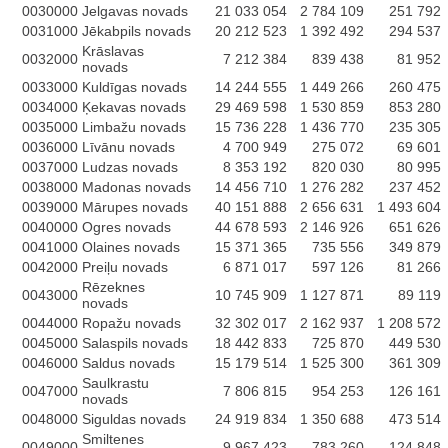
0030000
Jelgavas novads
21 033 054
2 784 109
251 792
0031000
Jēkabpils novads
20 212 523
1 392 492
294 537
Krāslavas
0032000
7 212 384
839 438
81 952
novads
0033000
Kuldīgas novads
14 244 555
1 449 266
260 475
0034000
Ķekavas novads
29 469 598
1 530 859
853 280
0035000
Limbažu novads
15 736 228
1 436 770
235 305
0036000
Līvānu novads
4 700 949
275 072
69 601
0037000
Ludzas novads
8 353 192
820 030
80 995
0038000
Madonas novads
14 456 710
1 276 282
237 452
0039000
Mārupes novads
40 151 888
2 656 631
1 493 604
0040000
Ogres novads
44 678 593
2 146 926
651 626
0041000
Olaines novads
15 371 365
735 556
349 879
0042000
Preiļu novads
6 871 017
597 126
81 266
Rēzeknes
0043000
10 745 909
1 127 871
89 119
novads
0044000
Ropažu novads
32 302 017
2 162 937
1 208 572
0045000
Salaspils novads
18 442 833
725 870
449 530
0046000
Saldus novads
15 179 514
1 525 300
361 309
Saulkrastu
0047000
7 806 815
954 253
126 161
novads
0048000
Siguldas novads
24 919 834
1 350 688
473 514
Smiltenes
0049000
9 967 423
783 260
124 848