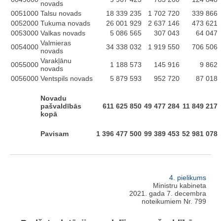
novads
0051000
Talsu novads
18 339 235
1 702 720
339 866
0052000
Tukuma novads
26 001 929
2 637 146
473 621
0053000
Valkas novads
5 086 565
307 043
64 047
Valmieras
0054000
34 338 032
1 919 550
706 506
novads
Varakļānu
0055000
1 188 573
145 916
9 862
novads
0056000
Ventspils novads
5 879 593
952 720
87 018
Novadu
pašvaldībās
611 625 850
49 477 284
11 849 217
kopā
Pavisam
1 396 477 500
99 389 453
52 981 078
4. pielikums
Ministru kabineta
2021. gada 7. decembra
noteikumiem Nr. 799