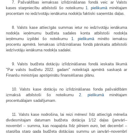
7. Pašvaldības iemaksas izlīdzināšanas fondā veic ar Valsts
kases starpniecību atbilstoši šo noteikumu
1. pielikumā
minētajam
procentam no iedzīvotāju ienākuma nodokļa faktiski saņemtās daļas.
8. Valsts kase attiecīgās summas ietur no iedzīvotāju ienākuma
nodokļa ieņēmumu budžeta sadales konta atbilstoši nodokļa
ieņēmumu izpildei šo noteikumu
1. pielikumā
minēto iemaksu
procentu apmērā. Iemaksas izlīdzināšanas fondā pārskaita atbilstoši
iedzīvotāju ienākuma nodokļa sadalei.
9. Valsts budžeta dotāciju izlīdzināšanas fondā ieskaita likumā
"Par valsts budžetu 2022. gadam" noteiktajā apmērā saskaņā ar
Finanšu ministrijas apstiprinātu finansēšanas plānu.
10. Valsts kase dotāciju no izlīdzināšanas fonda pašvaldībām
izmaksā atbilstoši šo noteikumu
2. pielikumā
minētajam
procentuālajam sadalījumam.
11. Valsts kase nodrošina, lai reizi mēnesī līdz attiecīgā mēneša
divdesmitajam datumam budžeta dotācija 1/12 daļas (janvārī–
novembrī – summa, kas noapaļota līdz pilniem
euro
, bet decembrī –
starpība starp gada budžeta dotācijas summu un janvārī–novembrī