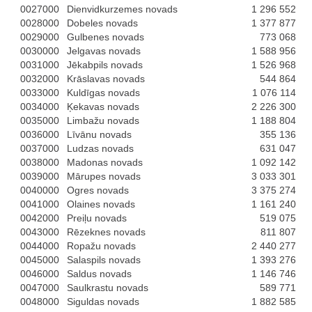
0027000
Dienvidkurzemes novads
1 296 552
0028000
Dobeles novads
1 377 877
0029000
Gulbenes novads
773 068
0030000
Jelgavas novads
1 588 956
0031000
Jēkabpils novads
1 526 968
0032000
Krāslavas novads
544 864
0033000
Kuldīgas novads
1 076 114
0034000
Ķekavas novads
2 226 300
0035000
Limbažu novads
1 188 804
0036000
Līvānu novads
355 136
0037000
Ludzas novads
631 047
0038000
Madonas novads
1 092 142
0039000
Mārupes novads
3 033 301
0040000
Ogres novads
3 375 274
0041000
Olaines novads
1 161 240
0042000
Preiļu novads
519 075
0043000
Rēzeknes novads
811 807
0044000
Ropažu novads
2 440 277
0045000
Salaspils novads
1 393 276
0046000
Saldus novads
1 146 746
0047000
Saulkrastu novads
589 771
0048000
Siguldas novads
1 882 585