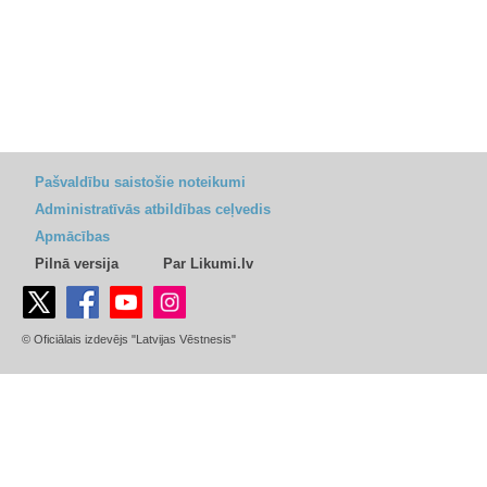
Pašvaldību saistošie noteikumi
Administratīvās atbildības ceļvedis
Apmācības
Pilnā versija
Par Likumi.lv
© Oficiālais izdevējs "Latvijas Vēstnesis"