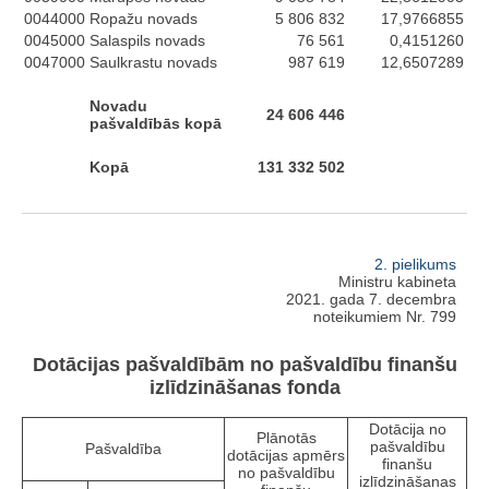
0044000
Ropažu novads
5 806 832
17,9766855
0045000
Salaspils novads
76 561
0,4151260
0047000
Saulkrastu novads
987 619
12,6507289
Novadu
24 606 446
pašvaldībās kopā
Kopā
131 332 502
2. pielikums
Ministru kabineta
2021. gada 7. decembra
noteikumiem Nr. 799
Dotācijas pašvaldībām no pašvaldību finanšu
izlīdzināšanas fonda
Dotācija no
Plānotās
pašvaldību
Pašvaldība
dotācijas apmērs
finanšu
no pašvaldību
izlīdzināšanas