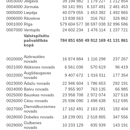
0003000
Jelgava
39 194 982
1 179 227
1 212 854
0004000
Jūrmala
50 141 991
6 107 491
2 481 453
0005000
Liepāja
40 079 055
1 453 382
1 492 865
0006000
Rēzekne
13 838 563
316 762
326 862
0001000
Rīga
579 604 577
38 597 038
32 996 586
0007000
Ventspils
24 602 234
1 476 114
1 237 721
Valstspilsētu
pašvaldībās
784 851 650
49 912 169
41 131 861
kopā
Aizkraukles
0020000
16 874 884
1 116 298
237 267
novads
0021000
Alūksnes novads
6 561 036
570 619
96 419
Augšdaugavas
0022000
9 407 672
1 016 011
177 354
novads
0023000
Ādažu novads
22 946 604
1 786 653
292 191
0024000
Balvu novads
7 955 907
763 135
66 985
0025000
Bauskas novads
23 958 708
2 972 074
327 518
0026000
Cēsu novads
25 596 090
1 498 638
512 595
Dienvidkurzemes
0027000
17 162 491
2 163 281
192 404
novads
0028000
Dobeles novads
18 239 001
2 518 805
347 556
Gulbenes
0029000
10 233 129
835 939
143 191
novads