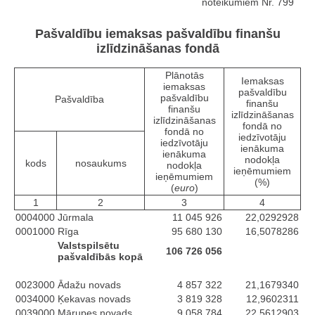
noteikumiem Nr. 799
Pašvaldību iemaksas pašvaldību finanšu
izlīdzināšanas fondā
Plānotās
Iemaksas
iemaksas
pašvaldību
pašvaldību
Pašvaldība
finanšu
finanšu
izlīdzināšanas
izlīdzināšanas
fondā no
fondā no
iedzīvotāju
iedzīvotāju
ienākuma
ienākuma
nodokļa
kods
nosaukums
nodokļa
ieņēmumiem
ieņēmumiem
(%)
(
euro
)
1
2
3
4
0004000
Jūrmala
11 045 926
22,0292928
0001000
Rīga
95 680 130
16,5078286
Valstspilsētu
106 726 056
pašvaldībās kopā
0023000
Ādažu novads
4 857 322
21,1679340
0034000
Ķekavas novads
3 819 328
12,9602311
0039000
Mārupes novads
9 058 784
22,5612903