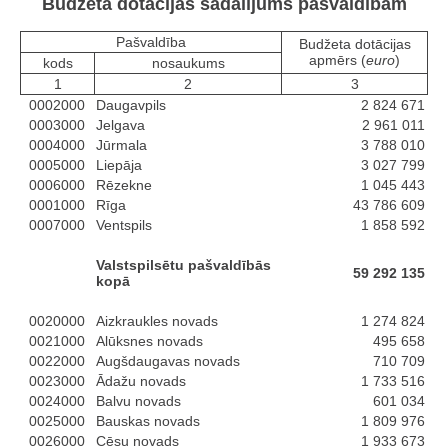
Budžeta dotācijas sadalījums pašvaldībām
Pašvaldība
Budžeta dotācijas
apmērs (
euro
)
kods
nosaukums
1
2
3
0002000
Daugavpils
2 824 671
0003000
Jelgava
2 961 011
0004000
Jūrmala
3 788 010
0005000
Liepāja
3 027 799
0006000
Rēzekne
1 045 443
0001000
Rīga
43 786 609
0007000
Ventspils
1 858 592
Valstspilsētu pašvaldībās
59 292 135
kopā
0020000
Aizkraukles novads
1 274 824
0021000
Alūksnes novads
495 658
0022000
Augšdaugavas novads
710 709
0023000
Ādažu novads
1 733 516
0024000
Balvu novads
601 034
0025000
Bauskas novads
1 809 976
0026000
Cēsu novads
1 933 673