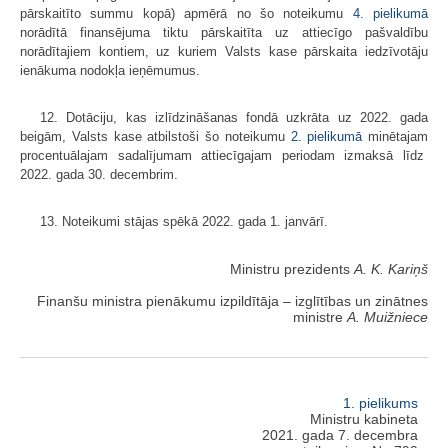
pārskaitīto summu kopā) apmērā no šo noteikumu
4. pielikumā
norādītā finansējuma tiktu pārskaitīta uz attiecīgo pašvaldību
norādītajiem kontiem, uz kuriem Valsts kase pārskaita iedzīvotāju
ienākuma nodokļa ieņēmumus.
12. Dotāciju, kas izlīdzināšanas fondā uzkrāta uz 2022. gada
beigām, Valsts kase atbilstoši šo noteikumu
2. pielikumā
minētajam
procentuālajam sadalījumam attiecīgajam periodam izmaksā līdz
2022. gada 30. decembrim.
13. Noteikumi stājas spēkā 2022. gada 1. janvārī.
Ministru prezidents
A. K. Kariņš
Finanšu ministra pienākumu izpildītāja ‒ izglītības un zinātnes
ministre
A. Muižniece
1. pielikums
Ministru kabineta
2021. gada 7. decembra