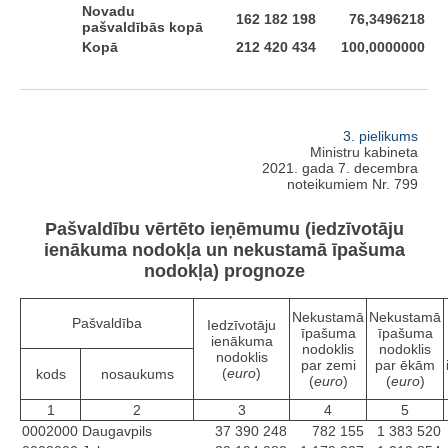
Novadu
162 182 198
76,3496218
pašvaldībās kopā
Kopā
212 420 434
100,0000000
3. pielikums
Ministru kabineta
2021. gada 7. decembra
noteikumiem Nr. 799
Pašvaldību vērtēto ieņēmumu (iedzīvotāju
ienākuma nodokļa un nekustamā īpašuma
nodokļa) prognoze
Nekustamā
Nekustamā
Pašvaldība
Iedzīvotāju
īpašuma
īpašuma
ienākuma
nodoklis
nodoklis
nodoklis
par zemi
par ēkām
(
euro
)
kods
nosaukums
(
euro
)
(
euro
)
1
2
3
4
5
0002000
Daugavpils
37 390 248
782 155
1 383 520