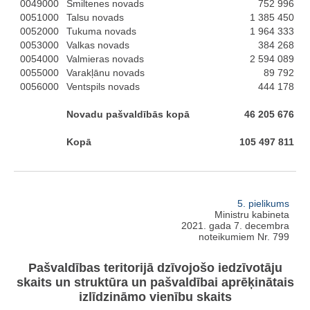
0049000
Smiltenes novads
752 996
0051000
Talsu novads
1 385 450
0052000
Tukuma novads
1 964 333
0053000
Valkas novads
384 268
0054000
Valmieras novads
2 594 089
0055000
Varakļānu novads
89 792
0056000
Ventspils novads
444 178
Novadu pašvaldībās kopā
46 205 676
Kopā
105 497 811
5. pielikums
Ministru kabineta
2021. gada 7. decembra
noteikumiem Nr. 799
Pašvaldības teritorijā dzīvojošo iedzīvotāju
skaits un struktūra un pašvaldībai aprēķinātais
izlīdzināmo vienību skaits