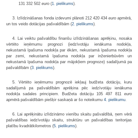
131 332 502
euro
(
1. pielikums
).
3. Izlīdzināšanas fonda izdevumi plānoti 212 420 434
euro
apmērā,
un tos veido dotācijas pašvaldībām (
2. pielikums
).
4. Lai veiktu pašvaldību finanšu izlīdzināšanas aprēķinu, nosaka
vērtēto ieņēmumu prognozi (iedzīvotāju ienākuma nodokļa,
nekustamā īpašuma nodokļa par ēkām, nekustamā īpašuma nodokļa
par zemi, nekustamā īpašuma nodokļa par inženierbūvēm un
nekustamā īpašuma nodokļa par mājokļiem prognoze) sadalījumā pa
pašvaldībām (
3. pielikums
).
5. Vērtēto ieņēmumu prognozē iekļauj budžeta dotāciju, kuru
sadalījumā pa pašvaldībām aprēķina pēc iedzīvotāju ienākuma
nodokļa sadales principiem. Budžeta dotāciju 105 497 811
euro
apmērā pašvaldībām piešķir saskaņā ar šo noteikumu
4. pielikumu
.
6. Lai aprēķinātu izlīdzināmo vienību skaitu pašvaldībā, ņem vērā
pašvaldības iedzīvotāju skaitu, struktūru un pašvaldības teritorijas
platību kvadrātkilometros (
5. pielikums
).