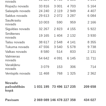
novads
Ropažu novads
33 816
3 001
4 703
5 164
Salaspils novads
24 240
2 119
2 949
4 407
Saldus novads
29 613
2 072
3 287
6 084
Saulkrastu
10 003
590
959
2 166
novads
Siguldas novads
32 267
2 823
4 155
5 922
Smiltenes
19 165
1 404
2 132
3 930
novads
Talsu novads
38 617
2 548
4 141
8 355
Tukuma novads
47 556
3 540
5 578
9 738
Valkas novads
8 580
514
833
2 131
Valmieras
54 642
4 091
6 145
11 711
novads
Varakļānu
3 079
153
306
714
novads
Ventspils novads
11 468
768
1 325
2 362
Novadu
pašvaldībās
1 031 195
73 496
117 235
209 658
kopā
Pavisam
2 069 089
146 478
227 358
434 027