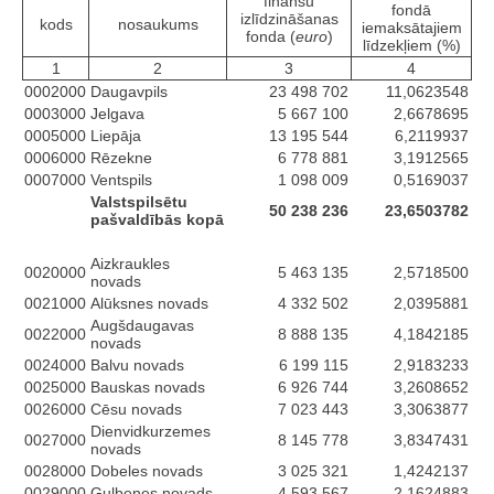
finanšu
fondā
izlīdzināšanas
kods
nosaukums
iemaksātajiem
fonda (
euro
)
līdzekļiem (%)
1
2
3
4
0002000
Daugavpils
23 498 702
11,0623548
0003000
Jelgava
5 667 100
2,6678695
0005000
Liepāja
13 195 544
6,2119937
0006000
Rēzekne
6 778 881
3,1912565
0007000
Ventspils
1 098 009
0,5169037
Valstspilsētu
50 238 236
23,6503782
pašvaldībās kopā
Aizkraukles
0020000
5 463 135
2,5718500
novads
0021000
Alūksnes novads
4 332 502
2,0395881
Augšdaugavas
0022000
8 888 135
4,1842185
novads
0024000
Balvu novads
6 199 115
2,9183233
0025000
Bauskas novads
6 926 744
3,2608652
0026000
Cēsu novads
7 023 443
3,3063877
Dienvidkurzemes
0027000
8 145 778
3,8347431
novads
0028000
Dobeles novads
3 025 321
1,4242137
0029000
Gulbenes novads
4 593 567
2,1624883