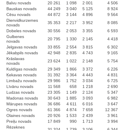
Balvu novads
20 261
1 098
2 001
4 506
Bauskas novads
44 249
3 040
5 125
8 924
Cēsu novads
44 872
3 144
4 896
9 564
Dienvidkurzemes
35 353
2 217
3 952
8 085
novads
Dobeles novads
30 556
2 053
3 355
6 593
Gulbenes
20 795
1 330
2 145
4 418
novads
Jelgavas novads
33 855
2 554
3 815
6 302
Jēkabpils novads
42 948
2 835
4 743
9 165
Krāslavas
23 624
1 022
2 148
5 754
novads
Kuldīgas novads
29 349
1 866
3 372
6 226
Ķekavas novads
31 392
3 364
4 443
4 831
Limbažu novads
29 986
1 752
3 034
6 725
Līvānu novads
11 568
658
1 218
2 690
Ludzas novads
23 305
1 149
2 124
5 347
Madonas novads
30 643
1 885
3 093
6 982
Mārupes novads
36 686
4 611
6 016
3 647
Ogres novads
61 366
4 874
7 658
12 367
Olaines novads
20 926
1 533
2 439
3 961
Preiļu novads
17 849
990
1 713
3 994
Rēzeknes
31 324
1 739
3 106
6 344