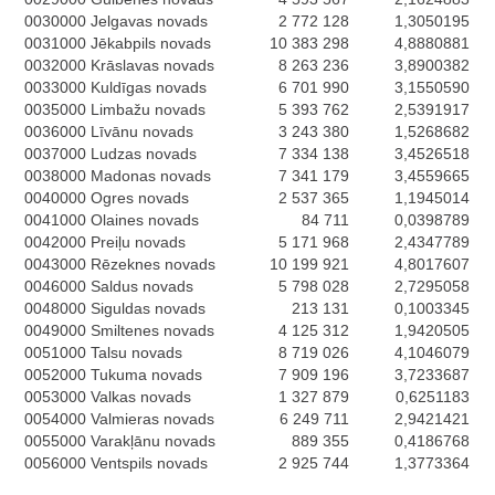
0030000
Jelgavas novads
2 772 128
1,3050195
0031000
Jēkabpils novads
10 383 298
4,8880881
0032000
Krāslavas novads
8 263 236
3,8900382
0033000
Kuldīgas novads
6 701 990
3,1550590
0035000
Limbažu novads
5 393 762
2,5391917
0036000
Līvānu novads
3 243 380
1,5268682
0037000
Ludzas novads
7 334 138
3,4526518
0038000
Madonas novads
7 341 179
3,4559665
0040000
Ogres novads
2 537 365
1,1945014
0041000
Olaines novads
84 711
0,0398789
0042000
Preiļu novads
5 171 968
2,4347789
0043000
Rēzeknes novads
10 199 921
4,8017607
0046000
Saldus novads
5 798 028
2,7295058
0048000
Siguldas novads
213 131
0,1003345
0049000
Smiltenes novads
4 125 312
1,9420505
0051000
Talsu novads
8 719 026
4,1046079
0052000
Tukuma novads
7 909 196
3,7233687
0053000
Valkas novads
1 327 879
0,6251183
0054000
Valmieras novads
6 249 711
2,9421421
0055000
Varakļānu novads
889 355
0,4186768
0056000
Ventspils novads
2 925 744
1,3773364