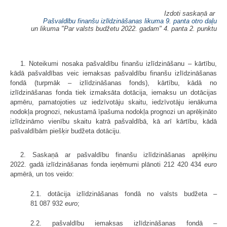
Izdoti saskaņā ar
Pašvaldību finanšu izlīdzināšanas likuma 9. panta otro daļu
un likuma "Par valsts budžetu 2022. gadam" 4. panta 2. punktu
1. Noteikumi nosaka pašvaldību finanšu izlīdzināšanu – kārtību,
kādā pašvaldības veic iemaksas pašvaldību finanšu izlīdzināšanas
fondā (turpmāk – izlīdzināšanas fonds), kārtību, kādā no
izlīdzināšanas fonda tiek izmaksāta dotācija, iemaksu un dotācijas
apmēru, pamatojoties uz iedzīvotāju skaitu, iedzīvotāju ienākuma
nodokļa prognozi, nekustamā īpašuma nodokļa prognozi un aprēķināto
izlīdzināmo vienību skaitu katrā pašvaldībā, kā arī kārtību, kādā
pašvaldībām piešķir budžeta dotāciju.
2. Saskaņā ar pašvaldību finanšu izlīdzināšanas aprēķinu
2022. gadā izlīdzināšanas fonda ieņēmumi plānoti 212 420 434
euro
apmērā, un tos veido:
2.1. dotācija izlīdzināšanas fondā no valsts budžeta –
81 087 932
euro
;
2.2. pašvaldību iemaksas izlīdzināšanas fondā –