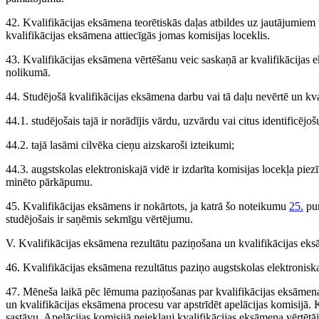
42. Kvalifikācijas eksāmena teorētiskās daļas atbildes uz jautājumiem
kvalifikācijas eksāmena attiecīgās jomas komisijas loceklis.
43. Kvalifikācijas eksāmena vērtēšanu veic saskaņā ar kvalifikācijas e
nolikumā.
44. Studējošā kvalifikācijas eksāmena darbu vai tā daļu nevērtē un kva
44.1. studējošais tajā ir norādījis vārdu, uzvārdu vai citus identificējoš
44.2. tajā lasāmi cilvēka cieņu aizskaroši izteikumi;
44.3. augstskolas elektroniskajā vidē ir izdarīta komisijas locekļa pie
minēto pārkāpumu.
45. Kvalifikācijas eksāmens ir nokārtots, ja katrā šo noteikumu
25.
pun
studējošais ir saņēmis sekmīgu vērtējumu.
V. Kvalifikācijas eksāmena rezultātu paziņošana un kvalifikācijas eks
46. Kvalifikācijas eksāmena rezultātus paziņo augstskolas elektroniska
47. Mēneša laikā pēc lēmuma paziņošanas par kvalifikācijas eksāmena 
un kvalifikācijas eksāmena procesu var apstrīdēt apelācijas komisijā. K
sastāvu. Apelācijas komisijā neiekļauj kvalifikācijas eksāmena vērtētāju