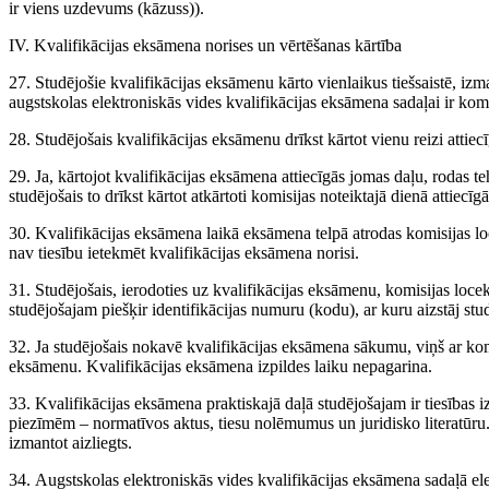
ir viens uzdevums (kāzuss)).
IV. Kvalifikācijas eksāmena norises un vērtēšanas kārtība
27. Studējošie kvalifikācijas eksāmenu kārto vienlaikus tiešsaistē, izm
augstskolas elektroniskās vides kvalifikācijas eksāmena sadaļai ir kom
28. Studējošais kvalifikācijas eksāmenu drīkst kārtot vienu reizi attiecī
29. Ja, kārtojot kvalifikācijas eksāmena attiecīgās jomas daļu, rodas t
studējošais to drīkst kārtot atkārtoti komisijas noteiktajā dienā attiecīgā
30. Kvalifikācijas eksāmena laikā eksāmena telpā atrodas komisijas lo
nav tiesību ietekmēt kvalifikācijas eksāmena norisi.
31. Studējošais, ierodoties uz kvalifikācijas eksāmenu, komisijas lo
studējošajam piešķir identifikācijas numuru (kodu), ar kuru aizstāj stu
32. Ja studējošais nokavē kvalifikācijas eksāmena sākumu, viņš ar komis
eksāmenu. Kvalifikācijas eksāmena izpildes laiku nepagarina.
33. Kvalifikācijas eksāmena praktiskajā daļā studējošajam ir tiesības 
piezīmēm – normatīvos aktus, tiesu nolēmumus un juridisko literatūru.
izmantot aizliegts.
34. Augstskolas elektroniskās vides kvalifikācijas eksāmena sadaļā el