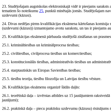
23. Studējošajam augstskolas elektroniskajā vidē ir pieejams saraksts 
tematiem šo noteikumu
25.
punktā minētajās jomās. Studējošajam nav 
uzdevumi (kāzusi).
24. Divas nedēļas pirms kvalifikācijas eksāmena kārtošanas komisija s
(uzdevumi (kāzusi)) izmantojamo avotu sarakstu, un tas ir pieejams au
25. Kvalifikācijas eksāmenā pārbauda studējošā zināšanas un prasmes
25.1. krimināltiesības un kriminālprocesa tiesības;
25.2. civiltiesības, civilprocesa tiesības un komerctiesības;
25.3. konstitucionālās tiesības, administratīvās tiesības un administratī
25.4. starptautiskās un Eiropas Savienības tiesības;
25.5. tiesību teorija, tiesību filozofija un Latvijas tiesību vēsture.
26. Kvalifikācijas eksāmenu organizē šādās daļās:
26.1. teorētiskā daļa – izvērstas atbildes uz 15 jautājumiem rakstveid
jautājumi);
26.2. praktiskā daļa – piecu praktisku uzdevumu (kāzusu) risinājums 