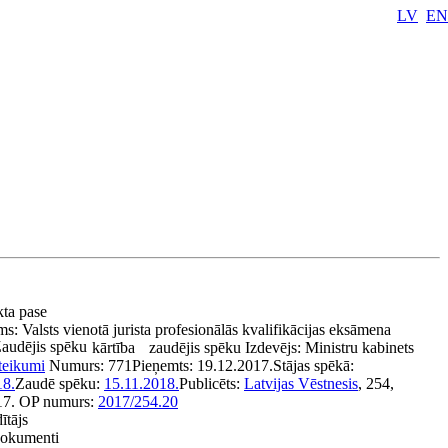
LV
EN
kta pase
ms:
Valsts vienotā jurista profesionālās kvalifikācijas eksāmena
audējis spēku
kārtība
zaudējis spēku
Izdevējs:
Ministru kabinets
teikumi
Numurs:
771
Pieņemts:
19.12.2017.
Stājas spēkā:
18.
Zaudē spēku:
15.11.2018.
Publicēts:
Latvijas Vēstnesis
, 254,
17.
OP numurs:
2017/254.20
ītājs
 dokumenti