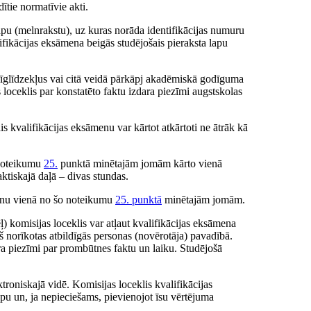
ītie normatīvie akti.
apu (melnrakstu), uz kuras norāda identifikācijas numuru
ifikācijas eksāmena beigās studējošais pieraksta lapu
alīglīdzekļus vai citā veidā pārkāpj akadēmiskā godīguma
loceklis par konstatēto faktu izdara piezīmi augstskolas
 kvalifikācijas eksāmenu var kārtot atkārtoti ne ātrāk kā
 noteikumu
25.
punktā minētajām jomām kārto vienā
aktiskajā daļā – divas stundas.
ienu vienā no šo noteikumu
25. punktā
minētajām jomām.
) komisijas loceklis var atļaut kvalifikācijas eksāmena
kš norīkotas atbildīgās personas (novērotāja) pavadībā.
ra piezīmi par prombūtnes faktu un laiku. Studējošā
roniskajā vidē. Komisijas loceklis kvalifikācijas
pu un, ja nepieciešams, pievienojot īsu vērtējuma