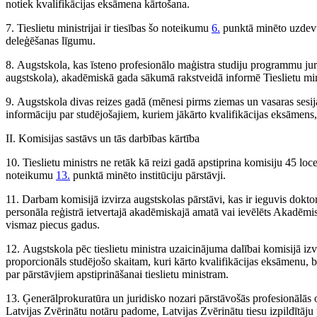
notiek kvalifikācijas eksāmena kārtošana.
7. Tieslietu ministrijai ir tiesības šo noteikumu
6.
punktā minēto uzdevu
deleģēšanas līgumu.
8. Augstskola, kas īsteno profesionālo maģistra studiju programmu juri
augstskola), akadēmiskā gada sākumā rakstveidā informē Tieslietu mi
9. Augstskola divas reizes gadā (mēnesi pirms ziemas un vasaras sesij
informāciju par studējošajiem, kuriem jākārto kvalifikācijas eksāmens, 
II. Komisijas sastāvs un tās darbības kārtība
10. Tieslietu ministrs ne retāk kā reizi gadā apstiprina komisiju 45 loc
noteikumu
13.
punktā minēto institūciju pārstāvji.
11. Darbam komisijā izvirza augstskolas pārstāvi, kas ir ieguvis dokto
personāla reģistrā ietvertajā akadēmiskajā amatā vai ievēlēts Akadēmi
vismaz piecus gadus.
12. Augstskola pēc tieslietu ministra uzaicinājuma dalībai komisijā izvir
proporcionāls studējošo skaitam, kuri kārto kvalifikācijas eksāmenu, 
par pārstāvjiem apstiprināšanai tieslietu ministram.
13. Ģenerālprokuratūra un juridisko nozari pārstāvošās profesionālās
Latvijas Zvērinātu notāru padome, Latvijas Zvērinātu tiesu izpildītāju