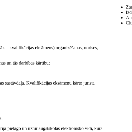
Zau
Izd
Ano
Cit
māk – kvalifikācijas eksāmens) organizēšanas, norises,
as un tās darbības kārtību;
as sastāvdaļa. Kvalifikācijas eksāmenu kārto jurista
a.
rija pielāgo un uztur augstskolas elektronisko vidi, kurā