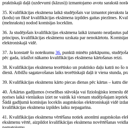
praktiskajā daļā (uzdevumi (kāzusi)) izmantojamo avotu sarakstā norād
35. Kvalifikācijas eksāmena laikā studējošais var izmantot pierakstu l
(kodu) un fiksē kvalifikācijas eksāmena izpildes gaitas piezīmes. Kval
(melnrakstu) nodod komisijas loceklim.
36. Ja studējošais kvalifikācijas eksāmena laikā izmanto neatļautus p
principus, kvalifikācijas eksāmenu uzskata par nenokārtotu. Komisijas 
elektroniskajā vidē.
37. Ja konstatē šo noteikumu
36.
punktā minēto pārkāpumu, studējošais
pēc gada, izlaižot nākamo kvalifikācijas eksāmena kārtošanas reizi.
38. Kvalifikācijas eksāmena teorētisko un praktisko daļu katrā no šo
dienā. Atbilžu sagatavošanas laiks teorētiskajā daļā ir viena stunda, pr
39. Kvalifikācijas eksāmenu kārto piecas dienas pēc kārtas – katru d
40. Ārkārtas gadījumos (veselības stāvokļa vai fizioloģisku iemeslu dēļ
norises laikā vienlaikus iziet ne vairāk kā vienam studējošajam ieprie
Šādā gadījumā komisijas loceklis augstskolas elektroniskajā vidē izda
kvalifikācijas eksāmena izpildes laiku nepagarina.
41. Kvalifikācijas eksāmena vērtēšana notiek anonīmi augstskolas elekt
eksāmenu vērtē, aizpildot kvalifikācijas eksāmena novērtēšanas veidla
pamatojumu.