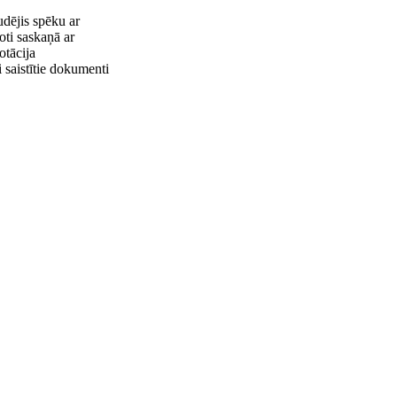
dējis spēku ar
oti saskaņā ar
tācija
i saistītie dokumenti