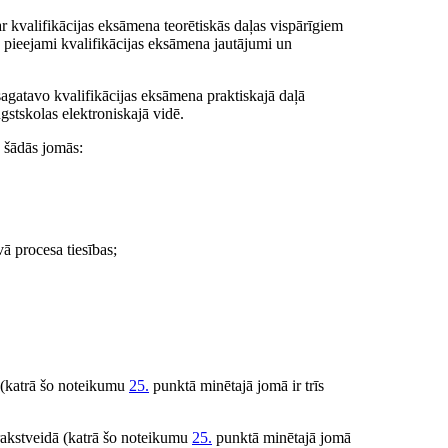
ar kvalifikācijas eksāmena teorētiskās daļas vispārīgiem
pieejami kvalifikācijas eksāmena jautājumi un
agatavo kvalifikācijas eksāmena praktiskajā daļā
gstskolas elektroniskajā vidē.
 šādās jomās:
vā procesa tiesības;
ā (katrā šo noteikumu
25.
punktā minētajā jomā ir trīs
rakstveidā (katrā šo noteikumu
25.
punktā minētajā jomā