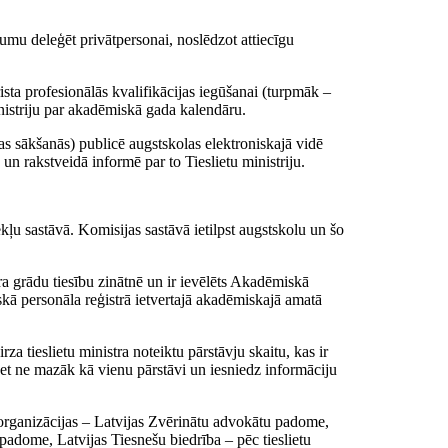
mu deleģēt privātpersonai, noslēdzot attiecīgu
sta profesionālās kvalifikācijas iegūšanai (turpmāk –
nistriju par akadēmiskā gada kalendāru.
as sākšanās) publicē augstskolas elektroniskajā vidē
un rakstveidā informē par to Tieslietu ministriju.
ekļu sastāvā. Komisijas sastāvā ietilpst augstskolu un šo
ra grādu tiesību zinātnē un ir ievēlēts Akadēmiskā
skā personāla reģistrā ietvertajā akadēmiskajā amatā
za tieslietu ministra noteiktu pārstāvju skaitu, kas ir
bet ne mazāk kā vienu pārstāvi un iesniedz informāciju
 organizācijas – Latvijas Zvērinātu advokātu padome,
 padome, Latvijas Tiesnešu biedrība – pēc tieslietu