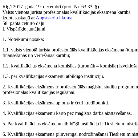
Rīgā 2017. gada 19. decembrī (prot. Nr. 63 33. §)
Valsts vienotā jurista profesionālās kvalifikācijas eksāmena kārtība
Izdoti saskaņā ar
Augstskolu likuma
58. panta ceturto daļu
I. Vispārīgie jautājumi
1. Noteikumi nosaka:
1.1. valsts vienotā jurista profesionālās kvalifikācijas eksāmena (turp
finansēšanas un vērtēšanas kārtību;
1.2. kvalifikācijas eksāmena komisijas (turpmāk – komisija) izveidošan
1.3. par kvalifikācijas eksāmenu atbildīgo institūciju.
2. Kvalifikācijas eksāmens ir profesionālās maģistra studiju programm
profesionālās kvalifikācijas iegūšanai.
3. Kvalifikācijas eksāmena apjoms ir četri kredītpunkti.
4. Kvalifikācijas eksāmenu kārto pēc maģistra darba aizstāvēšanas.
5. Par kvalifikācijas eksāmenu atbildīgā institūcija ir Tieslietu ministrij
6. Kvalifikācijas eksāmena pilnvērtīgai nodrošināšanai Tieslietu minist