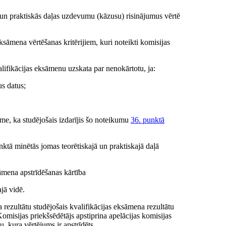
 un praktiskās daļas uzdevumu (kāzusu) risinājumus vērtē
ksāmena vērtēšanas kritērijiem, kuri noteikti komisijas
lifikācijas eksāmenu uzskata par nenokārtotu, ja:
us datus;
zīme, ka studējošais izdarījis šo noteikumu
36. punktā
ktā minētās jomas teorētiskajā un praktiskajā daļā
āmena apstrīdēšanas kārtība
jā vidē.
rezultātu studējošais kvalifikācijas eksāmena rezultātu
omisijas priekšsēdētājs apstiprina apelācijas komisijas
, kura vērtējums ir apstrīdēts.