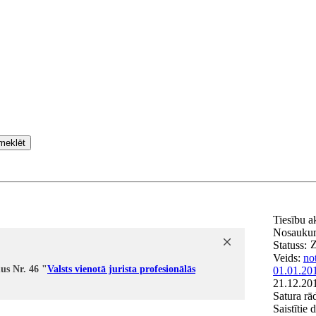
meklēt
Tiesību a
Nosauku
Z
Statuss:
Veids:
no
us Nr. 46 "
Valsts vienotā jurista profesionālās
01.01.20
21.12.20
Satura rād
Saistītie