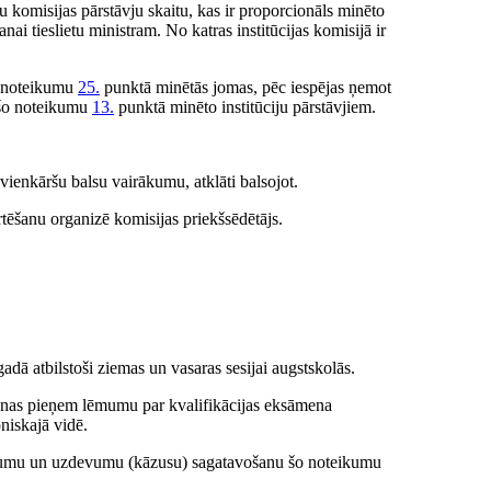
tu komisijas pārstāvju skaitu, kas ir proporcionāls minēto
nai tieslietu ministram. No katras institūcijas komisijā ir
šo noteikumu
25.
punktā minētās jomas, pēc iespējas ņemot
šo noteikumu
13.
punktā minēto institūciju pārstāvjiem.
vienkāršu balsu vairākumu, atklāti balsojot.
tēšanu organizē komisijas priekšsēdētājs.
gadā atbilstoši ziemas un vasaras sesijai augstskolās.
ienas pieņem lēmumu par kvalifikācijas eksāmena
niskajā vidē.
tājumu un uzdevumu (kāzusu) sagatavošanu šo noteikumu