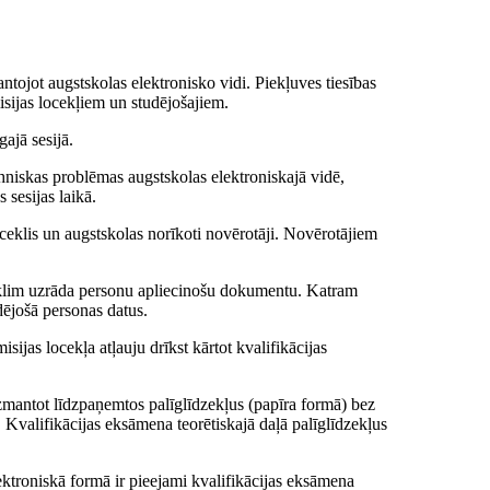
antojot augstskolas elektronisko vidi. Piekļuves tiesības
isijas locekļiem un studējošajiem.
gajā sesijā.
ehniskas problēmas augstskolas elektroniskajā vidē,
s sesijas laikā.
ceklis un augstskolas norīkoti novērotāji. Novērotājiem
ceklim uzrāda personu apliecinošu dokumentu. Katram
dējošā personas datus.
ijas locekļa atļauju drīkst kārtot kvalifikācijas
izmantot līdzpaņemtos palīglīdzekļus (papīra formā) bez
 Kvalifikācijas eksāmena teorētiskajā daļā palīglīdzekļus
ektroniskā formā ir pieejami kvalifikācijas eksāmena