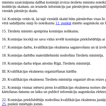
ministra uzaicinājuma dalībai komisijā izvirza tieslietu ministra noteik
institūciju skaitam, un iesniedz informāciju par pārstāvjiem apstiprināša
vienāds pārstāvju skaits.
14. Komisiju veido tā, lai tajā vienādā skaitā būtu pārstāvētas visas 
vērā sadalījumu starp šo noteikumu
12. punktā
minēto augstskolu un 
15. Tieslietu ministrs apstiprina komisijas nolikumu.
16. Komisijas locekļi no sava vidus ievēlē komisijas priekšsēdētāju ar 
17. Komisijas darbu, kvalifikācijas eksāmena sagatavošanu un tā izvēr
18. Komisijas darbību materiāltehniski nodrošina Tieslietu ministrija.
19. Komisijas darba telpas atrodas Rīgā, Tieslietu ministrijā.
III. Kvalifikācijas eksāmena organizēšanas kārtība
20. Kvalifikācijas eksāmenu Tieslietu ministrija organizē divas reizes 
21. Komisija vismaz mēnesi pirms kvalifikācijas eksāmena norises d
kārtošanas datumu un laiku un publicē informāciju augstskolas elektro
22. Komisijas priekšsēdētājs nodrošina kvalifikācijas eksāmena jau
25.
punktā minētajās jomās.