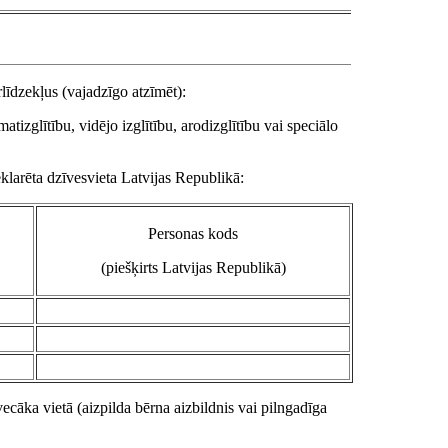
līdzekļus (vajadzīgo atzīmēt):
izglītību, vidējo izglītību, arodizglītību vai speciālo
klarēta dzīvesvieta Latvijas Republikā:
Personas kods
(piešķirts Latvijas Republikā)
ecāka vietā (aizpilda bērna aizbildnis vai pilngadīga