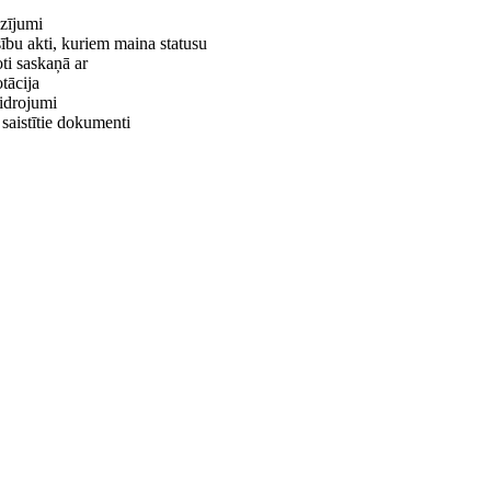
zījumi
sību akti, kuriem maina statusu
ti saskaņā ar
tācija
idrojumi
 saistītie dokumenti