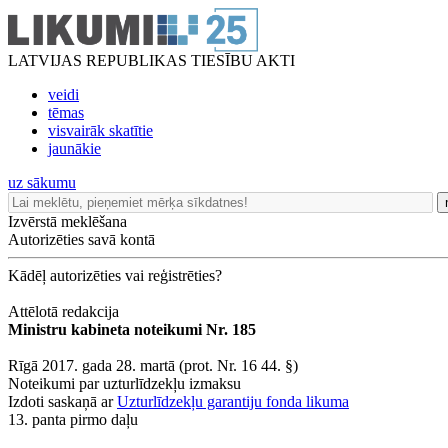
LATVIJAS REPUBLIKAS TIESĪBU AKTI
veidi
tēmas
visvairāk skatītie
jaunākie
uz sākumu
Izvērstā meklēšana
Autorizēties savā kontā
Kādēļ autorizēties vai reģistrēties?
Attēlotā redakcija
Ministru kabineta noteikumi Nr. 185
Rīgā 2017. gada 28. martā (prot. Nr. 16 44. §)
Noteikumi par uzturlīdzekļu izmaksu
Izdoti saskaņā ar
Uzturlīdzekļu garantiju fonda likuma
13. panta pirmo daļu