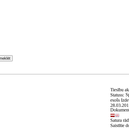
meklēt
Tiesību a
S
Statuss:
esošs
Izde
28.03.201
Dokument
Satura rād
Saistītie 