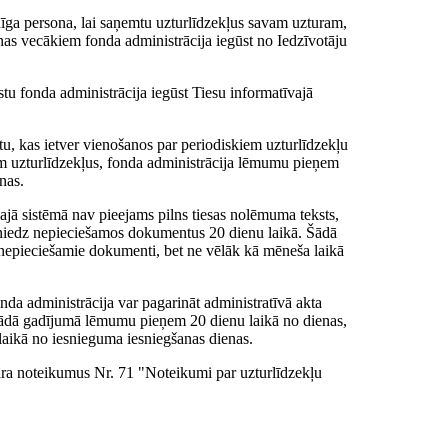
dīga persona, lai saņemtu uzturlīdzekļus savam uzturam,
nas vecākiem fonda administrācija iegūst no Iedzīvotāju
tu fonda administrācija iegūst Tiesu informatīvajā
ktu, kas ietver vienošanos par periodiskiem uzturlīdzekļu
 uzturlīdzekļus, fonda administrācija lēmumu pieņem
nas.
ajā sistēmā nav pieejams pilns tiesas nolēmuma teksts,
 iesniedz nepieciešamos dokumentus 20 dienu laikā. Šādā
 nepieciešamie dokumenti, bet ne vēlāk kā mēneša laikā
da administrācija var pagarināt administratīvā akta
Šādā gadījumā lēmumu pieņem 20 dienu laikā no dienas,
 laikā no iesnieguma iesniegšanas dienas.
āra noteikumus Nr. 71 "Noteikumi par uzturlīdzekļu