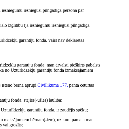
ja iesniegumu iesniegusi pilngadīga persona par
ciālo izglītību (ja iesniegumu iesniegusi pilngadīga
līdzekļu garantiju fonda, vairs nav deklarētas
līdzekļu garantiju fonda, man ārvalstī piešķirts pabalsts
blikā no Uzturlīdzekļu garantiju fonda izmaksājamiem
s īsteno bērna aprūpi
Civillikuma
177.
panta ceturtās
tiju fonda, stājies(-ušies) laulībā;
zturlīdzekļu garantiju fonda, ir zaudējis spēku;
dzekļu maksājumiem bērnam(-iem), uz kura pamata man
 vai grozīts;