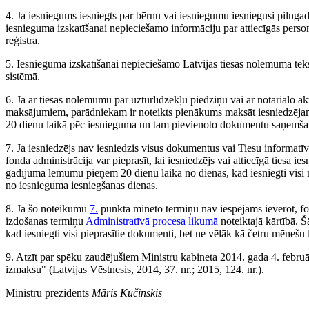
4. Ja iesniegums iesniegts par bērnu vai iesniegumu iesniegusi pilnga
iesnieguma izskatīšanai nepieciešamo informāciju par attiecīgās perso
reģistra.
5. Iesnieguma izskatīšanai nepieciešamo Latvijas tiesas nolēmuma teks
sistēmā.
6. Ja ar tiesas nolēmumu par uzturlīdzekļu piedziņu vai ar notariālo a
maksājumiem, parādniekam ir noteikts pienākums maksāt iesniedzējam
20 dienu laikā pēc iesnieguma un tam pievienoto dokumentu saņemša
7. Ja iesniedzējs nav iesniedzis visus dokumentus vai Tiesu informatīv
fonda administrācija var pieprasīt, lai iesniedzējs vai attiecīgā tiesa
gadījumā lēmumu pieņem 20 dienu laikā no dienas, kad iesniegti visi
no iesnieguma iesniegšanas dienas.
8. Ja šo noteikumu
7.
punktā minēto termiņu nav iespējams ievērot, fon
izdošanas termiņu
Administratīvā procesa likumā
noteiktajā kārtībā. 
kad iesniegti visi pieprasītie dokumenti, bet ne vēlāk kā četru mēnešu
9. Atzīt par spēku zaudējušiem Ministru kabineta 2014. gada 4. febru
izmaksu" (Latvijas Vēstnesis, 2014, 37. nr.; 2015, 124. nr.).
Ministru prezidents
Māris Kučinskis