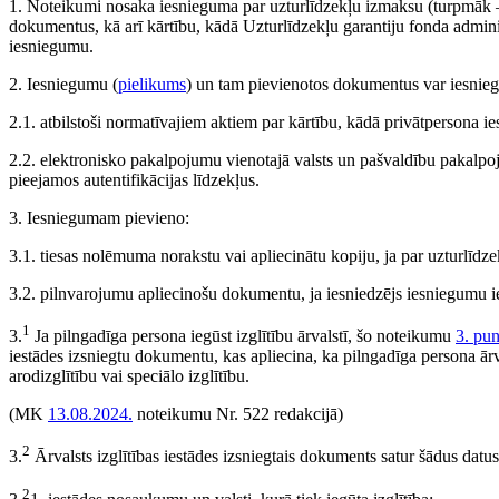
1. Noteikumi nosaka iesnieguma par uzturlīdzekļu izmaksu (turpmāk
dokumentus, kā arī kārtību, kādā Uzturlīdzekļu garantiju fonda admini
iesniegumu.
2. Iesniegumu (
pielikums
) un tam pievienotos dokumentus var iesnieg
2.1. atbilstoši normatīvajiem aktiem par kārtību, kādā privātpersona i
2.2. elektronisko pakalpojumu vienotajā valsts un pašvaldību pakalpoj
pieejamos autentifikācijas līdzekļus.
3. Iesniegumam pievieno:
3.1. tiesas nolēmuma norakstu vai apliecinātu kopiju, ja par uzturlīdze
3.2. pilnvarojumu apliecinošu dokumentu, ja iesniedzējs iesniegumu ie
1
3.
Ja pilngadīga persona iegūst izglītību ārvalstī, šo noteikumu
3. pu
iestādes izsniegtu dokumentu, kas apliecina, ka pilngadīga persona ārval
arodizglītību vai speciālo izglītību.
(MK
13.08.2024.
noteikumu Nr. 522 redakcijā)
2
3.
Ārvalsts izglītības iestādes izsniegtais dokuments satur šādus datus
2