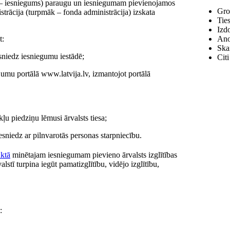
 – iesniegums) paraugu un iesniegumam pievienojamos
Gro
strācija (turpmāk – fonda administrācija) izskata
Tie
Izdo
t:
Ano
Ska
esniedz iesniegumu iestādē;
Citi
umu portālā www.latvija.lv, izmantojot portālā
kļu piedziņu lēmusi ārvalsts tiesa;
sniedz ar pilnvarotās personas starpniecību.
nktā
minētajam iesniegumam pievieno ārvalsts izglītības
stī turpina iegūt pamatizglītību, vidējo izglītību,
: