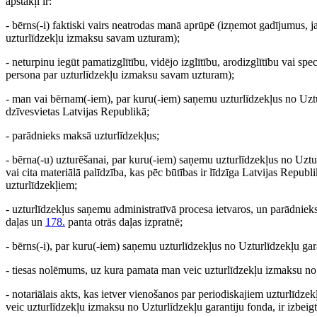
apstākļi ir:
- bērns(-i) faktiski vairs neatrodas manā aprūpē (izņemot gadījumus, 
uzturlīdzekļu izmaksu savam uzturam);
- neturpinu iegūt pamatizglītību, vidējo izglītību, arodizglītību vai spe
persona par uzturlīdzekļu izmaksu savam uzturam);
- man vai bērnam(-iem), par kuru(-iem) saņemu uzturlīdzekļus no Uztur
dzīvesvietas Latvijas Republikā;
- parādnieks maksā uzturlīdzekļus;
- bērna(-u) uzturēšanai, par kuru(-iem) saņemu uzturlīdzekļus no Uztur
vai cita materiālā palīdzība, kas pēc būtības ir līdzīga Latvijas Repu
uzturlīdzekļiem;
- uzturlīdzekļus saņemu administratīvā procesa ietvaros, un parādniek
daļas un
178.
panta otrās daļas izpratnē;
- bērns(-i), par kuru(-iem) saņemu uzturlīdzekļus no Uzturlīdzekļu garan
- tiesas nolēmums, uz kura pamata man veic uzturlīdzekļu izmaksu no U
- notariālais akts, kas ietver vienošanos par periodiskajiem uzturlī
veic uzturlīdzekļu izmaksu no Uzturlīdzekļu garantiju fonda, ir izbeigts