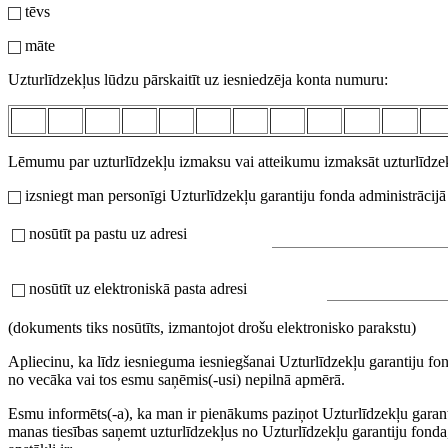
tēvs
māte
Uzturlīdzekļus lūdzu pārskaitīt uz iesniedzēja konta numuru:
Lēmumu par uzturlīdzekļu izmaksu vai atteikumu izmaksāt uzturlīdzek
izsniegt man personīgi Uzturlīdzekļu garantiju fonda administrācijā
nosūtīt pa pastu uz adresi
nosūtīt uz elektroniskā pasta adresi
(dokuments tiks nosūtīts, izmantojot drošu elektronisko parakstu)
Apliecinu, ka līdz iesnieguma iesniegšanai Uzturlīdzekļu garantiju fo
no vecāka vai tos esmu saņēmis(-usi) nepilnā apmērā.
Esmu informēts(-a), ka man ir pienākums paziņot Uzturlīdzekļu garanti
manas tiesības saņemt uzturlīdzekļus no Uzturlīdzekļu garantiju fonda,