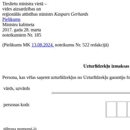
Tieslietu ministra vietā –
vides aizsardzības un
reģionālās attīstības ministrs
Kaspars Gerhards
Pielikums
Ministru kabineta
2017. gada 28. marta
noteikumiem Nr. 185
(Pielikums MK
13.08.2024.
noteikumu Nr. 522 redakcijā)
Uzturlīdzekļu izmaksas
Persona, kas vēlas saņemt uzturlīdzekļus no Uzturlīdzekļu garantiju f
vārds, uzvārds
personas kods
tālruņa numurs(-i)