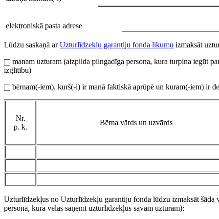
elektroniskā pasta adrese
Lūdzu saskaņā ar
Uzturlīdzekļu garantiju fonda likumu
izmaksāt uztur
manam uzturam (aizpilda pilngadīga persona, kura turpina iegūt pamat
izglītību)
bērnam(-iem), kurš(-i) ir manā faktiskā aprūpē un kuram(-iem) ir de
Nr.
Bērna vārds un uzvārds
p. k.
Uzturlīdzekļus no Uzturlīdzekļu garantiju fonda lūdzu izmaksāt šāda v
persona, kura vēlas saņemt uzturlīdzekļus savam uzturam):