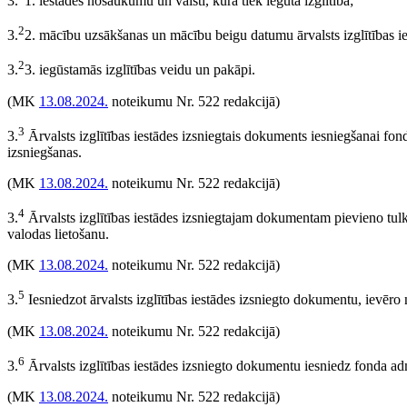
3.
1. iestādes nosaukumu un valsti, kurā tiek iegūta izglītība;
2
3.
2. mācību uzsākšanas un mācību beigu datumu ārvalsts izglītības ie
2
3.
3. iegūstamās izglītības veidu un pakāpi.
(MK
13.08.2024.
noteikumu Nr. 522 redakcijā)
3
3.
Ārvalsts izglītības iestādes izsniegtais dokuments iesniegšanai fon
izsniegšanas.
(MK
13.08.2024.
noteikumu Nr. 522 redakcijā)
4
3.
Ārvalsts izglītības iestādes izsniegtajam dokumentam pievieno tul
valodas lietošanu.
(MK
13.08.2024.
noteikumu Nr. 522 redakcijā)
5
3.
Iesniedzot ārvalsts izglītības iestādes izsniegto dokumentu, ievēro
(MK
13.08.2024.
noteikumu Nr. 522 redakcijā)
6
3.
Ārvalsts izglītības iestādes izsniegto dokumentu iesniedz fonda adm
(MK
13.08.2024.
noteikumu Nr. 522 redakcijā)