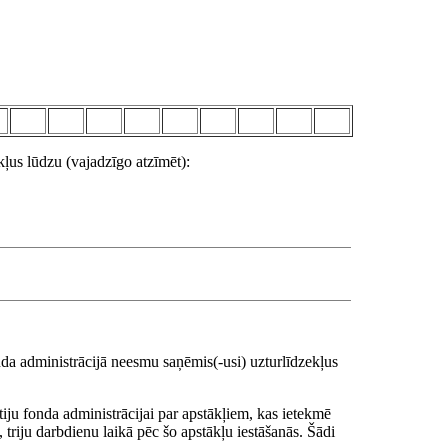
ļus lūdzu (vajadzīgo atzīmēt):
nda administrācijā neesmu saņēmis(-usi) uzturlīdzekļus
ju fonda administrācijai par apstākļiem, kas ietekmē
 triju darbdienu laikā pēc šo apstākļu iestāšanās. Šādi