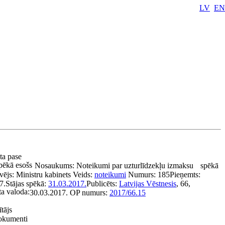
LV
EN
kta pase
pēkā esošs
Nosaukums:
Noteikumi par uzturlīdzekļu izmaksu
spēkā
vējs:
Ministru kabinets
Veids:
noteikumi
Numurs:
185
Pieņemts:
7.
Stājas spēkā:
31.03.2017.
Publicēts:
Latvijas Vēstnesis
, 66,
a valoda:
30.03.2017.
OP numurs:
2017/66.15
ītājs
dokumenti