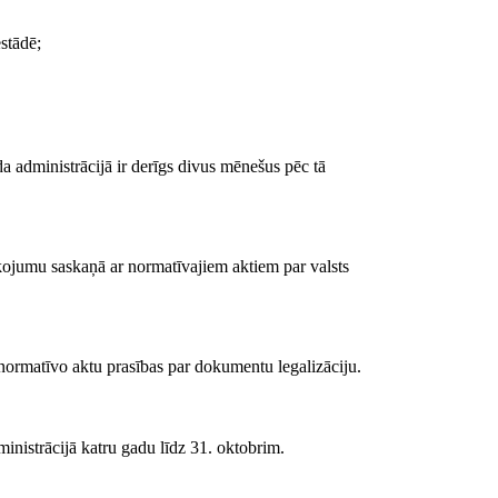
stādē;
da administrācijā ir derīgs divus mēnešus pēc tā
kojumu saskaņā ar normatīvajiem aktiem par valsts
 normatīvo aktu prasības par dokumentu legalizāciju.
inistrācijā katru gadu līdz 31. oktobrim.