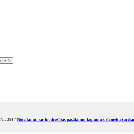
meklēt
 Nr. 291 "
Noteikumi par biodrošības pasākumu kopumu dzīvnieku turēša