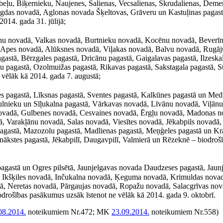
ļu, Biķernieku, Naujenes, Salienas, Vecsalienas, Skrudalienas, Deme
agdas novadā, Aglonas novada Šķeltovas, Grāveru un Kastuļinas pagas
014. gada 31. jūlijā;
nu novadā, Valkas novadā, Burtnieku novadā, Kocēnu novadā, Beverīn
, Apes novadā, Alūksnes novadā, Viļakas novadā, Balvu novadā, Rugāj
stā, Bērzgales pagastā, Dricānu pagastā, Gaigalavas pagastā, Ilzeska
u pagastā, Ozolmuižas pagastā, Rikavas pagastā, Sakstagala pagastā, S
vēlāk kā 2014. gada 7. augustā;
es pagastā, Līksnas pagastā, Sventes pagastā, Kalkūnes pagastā un M
ulnieku un Sīļukalna pagastā, Vārkavas novadā, Līvānu novadā, Viļān
ovadā, Gulbenes novadā, Cesvaines novadā, Ērgļu novadā, Madonas n
 Varakļānu novadā, Salas novadā, Viesītes novadā, Jēkabpils novadā,
pagastā, Mazozolu pagastā, Madlienas pagastā, Meņģeles pagastā un Kr
nākstes pagastā, Jēkabpilī, Daugavpilī, Valmierā un Rēzeknē – biodroš
agastā un Ogres pilsētā, Jaunjelgavas novada Daudzeses pagastā, Jaun
dā, Ikšķiles novadā, Inčukalna novadā, Ķeguma novadā, Krimuldas nova
ā, Neretas novadā, Pārgaujas novadā, Ropažu novadā, Salacgrīvas nov
rošības pasākumus uzsāk īstenot ne vēlāk kā 2014. gada 9. oktobrī.
08.2014.
noteikumiem Nr.472; MK
23.09.2014.
noteikumiem Nr.558)