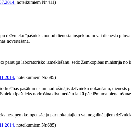
07.2014.
noteikumiem Nr.411)
lapu dzīvnieku īpašnieks nodod dienesta inspektoram vai dienesta pilnv
nas novērtēšanā.
o paraugu laboratorisko izmeklēšanu, sedz Zemkopības ministrija no k
11.2014.
noteikumiem Nr.685)
s biodrošības pasākumus un nodrošinājis dzīvnieku nokaušanu, dienests 
īvnieku īpašnieks nodrošina divu nedēļu laikā pēc lēmuma pieņemšana
eks nesaņem kompensāciju par nokautajiem vai nogalinātajiem dzīvnie
11.2014.
noteikumiem Nr.685)