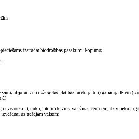
etām
 nepieciešams izstrādāt biodrošības pasākumu kopumu;
s.
u, fazānu, irbju un citu nožogotās platībās turētu putnu) ganāmpulkiem (i
mā);
u dzīvniekus), cūku, aitu un kazu savākšanas centriem, dzīvnieku tirg
 izvešanai uz trešajām valstīm;