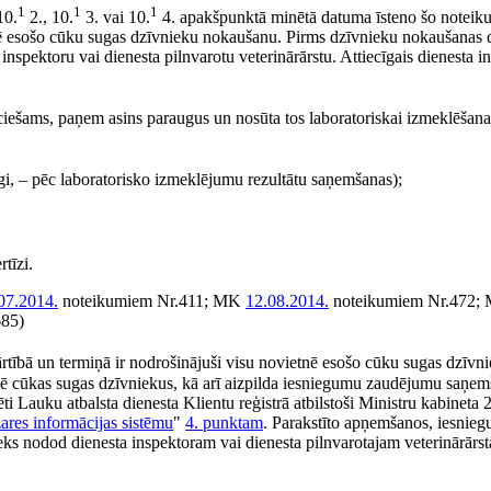
1
1
1
10.
2., 10.
3. vai 10.
4. apakšpunktā minētā datuma īsteno šo notei
ē esošo cūku sugas dzīvnieku nokaušanu. Pirms dzīvnieku nokaušanas 
inspektoru vai dienesta pilnvarotu veterinārārstu. Attiecīgais dienesta i
ciešams, paņem asins paraugus un nosūta tos laboratoriskai izmeklēšana
gi, – pēc laboratorisko izmeklējumu rezultātu saņemšanas);
tīzi.
07.2014.
noteikumiem Nr.411; MK
12.08.2014.
noteikumiem Nr.472;
685)
rtībā un termiņā ir nodrošinājuši visu novietnē esošo cūku sugas dzīvn
ē cūkas sugas dzīvniekus, kā arī aizpilda iesniegumu zaudējumu saņem
rēti Lauku atbalsta dienesta Klientu reģistrā atbilstoši Ministru kabineta
res informācijas sistēmu
"
4. punktam
. Parakstīto apņemšanos, iesnie
ieks nodod dienesta inspektoram vai dienesta pilnvarotajam veterinārārs