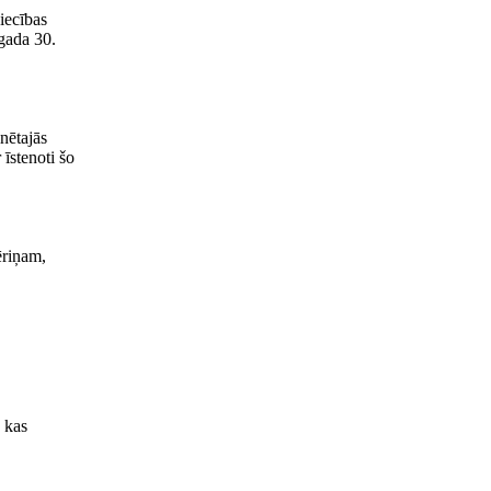
iecības
gada 30.
nētajās
īstenoti šo
ēriņam,
 kas