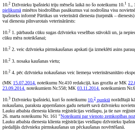
2
1
10.
Dzīvnieku īpašnieki triju mēnešu laikā no šo noteikumu 10.
1., 
pielikumā
minētos biodrošības pasākumus vai nodrošina visu novietn
īpašnieks informē Pārtikas un veterinārā dienesta (turpmāk – dienests) 
vai dienesta pilnvarotais veterinārārsts:
2
10.
1. pārbauda cūku sugas dzīvnieku veselības stāvokli un, ja nepie
cūku mēra noteikšanai;
2
10.
2. veic dzīvnieka pirmskaušanas apskati (ja izmeklēti asins parau
2
10.
3. nosaka kaušanas vietu;
2
10.
4. pēc dzīvnieka nokaušanas veic liemeņa veterinārsanitāro eksper
(MK
15.07.2014.
noteikumu Nr.410 redakcijā, kas grozīta ar MK
22.
23.09.2014.
noteikumiem Nr.558; MK
03.11.2014.
noteikumiem Nr.
3
2
10.
Dzīvnieku īpašnieki, kuri šo noteikumu
10.
punktā
norādītajā kā
nokaušanu, paraksta apņemšanos gadu neturēt savā dzīvnieku novietn
Lauku atbalsta dienesta klienta reģistrācijas veidlapu, ja tie nav reģist
26. marta noteikumu Nr. 161 "
Noteikumi par vienoto zemkopības noza
Lauku atbalsta dienesta klienta reģistrācijas veidlapu dzīvnieku īpašn
piedalījās dzīvnieku pirmskaušanas un pēckaušanas novērtēšanā.