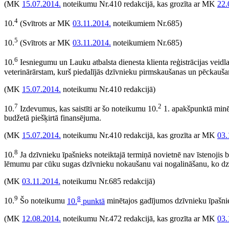
(MK
15.07.2014.
noteikumu Nr.410 redakcijā, kas grozīta ar MK
22.
4
10.
(Svītrots ar MK
03.11.2014.
noteikumiem Nr.685)
5
10.
(Svītrots ar MK
03.11.2014.
noteikumiem Nr.685)
6
10.
Iesniegumu un Lauku atbalsta dienesta klienta reģistrācijas veid
veterinārārstam, kurš piedalījās dzīvnieku pirmskaušanas un pēckauša
(MK
15.07.2014.
noteikumu Nr.410 redakcijā)
7
2
10.
Izdevumus, kas saistīti ar šo noteikumu 10.
1. apakšpunktā minēt
budžetā piešķirtā finansējuma.
(MK
15.07.2014.
noteikumu Nr.410 redakcijā, kas grozīta ar MK
03.
8
10.
Ja dzīvnieku īpašnieks noteiktajā termiņā novietnē nav īstenoji
lēmumu par cūku sugas dzīvnieku nokaušanu vai nogalināšanu, ko dz
(MK
03.11.2014.
noteikumu Nr.685 redakcijā)
9
8
10.
Šo noteikumu
10.
punktā
minētajos gadījumos dzīvnieku īpašni
(MK
12.08.2014.
noteikumu Nr.472 redakcijā, kas grozīta ar MK
03.