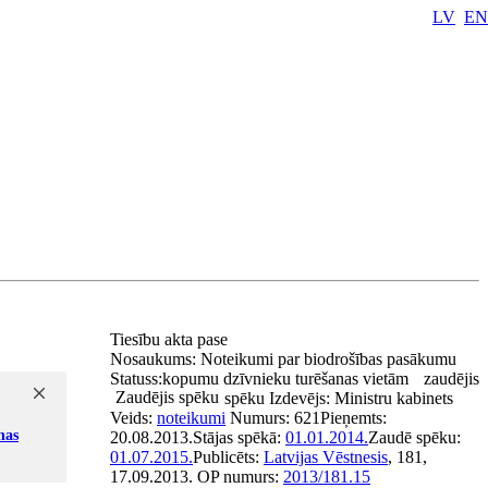
LV
EN
Tiesību akta pase
Nosaukums:
Noteikumi par biodrošības pasākumu
Statuss:
kopumu dzīvnieku turēšanas vietām
zaudējis
Zaudējis spēku
spēku
Izdevējs:
Ministru kabinets
Veids:
noteikumi
Numurs:
621
Pieņemts:
nas
20.08.2013.
Stājas spēkā:
01.01.2014.
Zaudē spēku:
01.07.2015.
Publicēts:
Latvijas Vēstnesis
, 181,
17.09.2013.
OP numurs:
2013/181.15