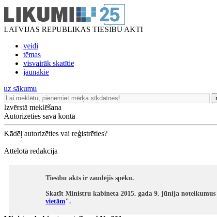
LATVIJAS REPUBLIKAS TIESĪBU AKTI
veidi
tēmas
visvairāk skatītie
jaunākie
uz sākumu
Izvērstā meklēšana
Autorizēties savā kontā
Kādēļ autorizēties vai reģistrēties?
Attēlotā redakcija
Tiesību akts ir zaudējis spēku.
Skatīt Ministru kabineta 2015. gada 9. jūnija noteikumus
vietām
".