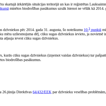
kartajā ārkārtējās situācijas teritorijā un kas ir reģistrētas Lauksaimn
likumā
minētos biodrošības pasākumus uzsāk īstenot ne vēlāk kā 2014. 
3
gas dzīvniekus pēc 2014. gada 31. augusta, šo noteikumu
10.
punktā
mi
ku mēra uzliesmojuma dēļ, cūku sugas dzīvniekus ievieto, ja novietnē ir 
a atļauja ievest cūku sugas dzīvniekus.
nēs, kurās cūku sugas dzīvniekus (izņemot vaislas dzīvniekus) tur pašpat
nētos biodrošības pasākumus.
a 26.jūnija Direktīvas
64/432/EEK
par dzīvnieku veselības problēmām,