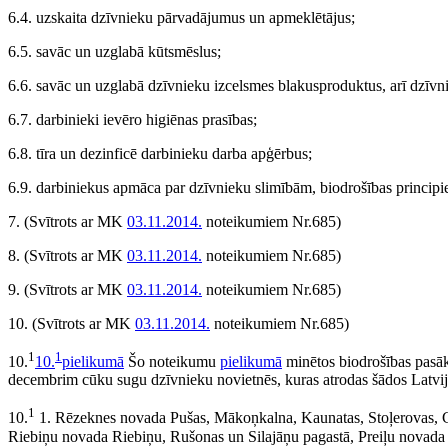
6.4. uzskaita dzīvnieku pārvadājumus un apmeklētājus;
6.5. savāc un uzglabā kūtsmēslus;
6.6. savāc un uzglabā dzīvnieku izcelsmes blakusproduktus, arī dzīvni
6.7. darbinieki ievēro higiēnas prasības;
6.8. tīra un dezinficē darbinieku darba apģērbus;
6.9. darbiniekus apmāca par dzīvnieku slimībām, biodrošības principie
7.
(Svītrots ar MK
03.11.2014.
noteikumiem Nr.685)
8.
(Svītrots ar MK
03.11.2014.
noteikumiem Nr.685)
9.
(Svītrots ar MK
03.11.2014.
noteikumiem Nr.685)
10.
(Svītrots ar MK
03.11.2014.
noteikumiem Nr.685)
1
1
10.
10.
pielikumā
Šo noteikumu
pielikumā
minētos biodrošības pasā
decembrim cūku sugu dzīvnieku novietnēs, kuras atrodas šādos Latvi
1
10.
1. Rēzeknes novada Pušas, Mākoņkalna, Kaunatas, Stoļerovas, Gr
Riebiņu novada Riebiņu, Rušonas un Silajāņu pagastā, Preiļu novada 