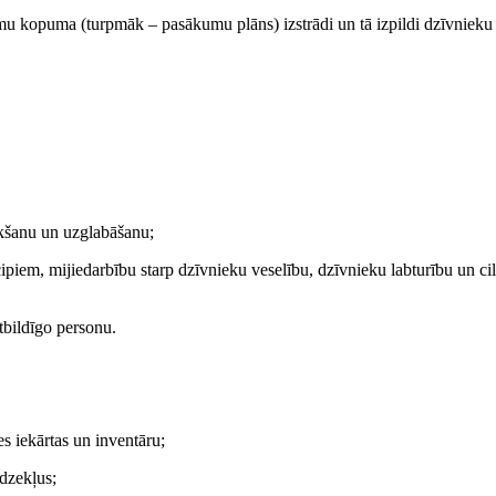
kumu kopuma (turpmāk – pasākumu plāns) izstrādi un tā izpildi dzīvnieku
ākšanu un uzglabāšanu;
ipiem, mijiedarbību starp dzīvnieku veselību, dzīvnieku labturību un ci
tbildīgo personu.
es iekārtas un inventāru;
īdzekļus;