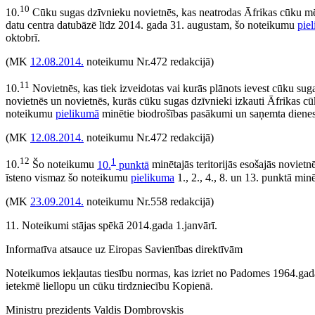
10
10.
Cūku sugas dzīvnieku novietnēs, kas neatrodas Āfrikas cūku mēra s
datu centra datubāzē līdz 2014. gada 31. augustam, šo noteikumu
pie
oktobrī.
(MK
12.08.2014.
noteikumu Nr.472 redakcijā)
11
10.
Novietnēs, kas tiek izveidotas vai kurās plānots ievest cūku su
novietnēs un novietnēs, kurās cūku sugas dzīvnieki izkauti Āfrikas cū
noteikumu
pielikumā
minētie biodrošības pasākumi un saņemta dienest
(MK
12.08.2014.
noteikumu Nr.472 redakcijā)
12
1
10.
Šo noteikumu
10.
punktā
minētajās teritorijās esošajās noviet
īsteno vismaz šo noteikumu
pielikuma
1., 2., 4., 8. un 13. punktā mi
(MK
23.09.2014.
noteikumu Nr.558 redakcijā)
11. Noteikumi stājas spēkā 2014.gada 1.janvārī.
Informatīva atsauce uz Eiropas Savienības direktīvām
Noteikumos iekļautas tiesību normas, kas izriet no Padomes 1964.gad
ietekmē liellopu un cūku tirdzniecību Kopienā.
Ministru prezidents Valdis Dombrovskis