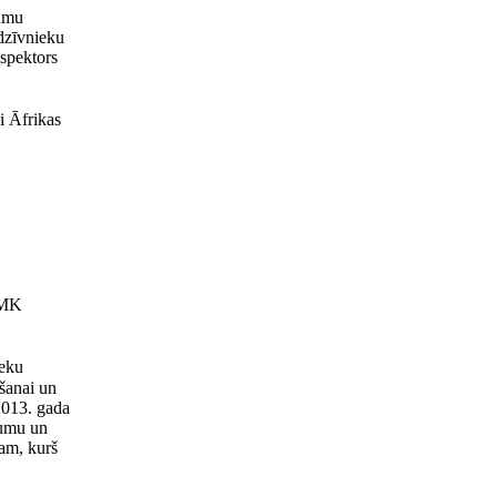
kumu
dzīvnieku
nspektors
i Āfrikas
 MK
ieku
šanai un
 2013. gada
gumu un
tam, kurš