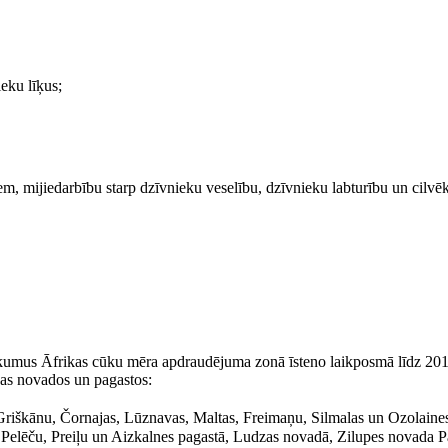
eku līķus;
m, mijiedarbību starp dzīvnieku veselību, dzīvnieku labturību un cilvē
kumus Āfrikas cūku mēra apdraudējuma zonā īsteno laikposmā līdz 201
jas novados un pagastos:
iškānu, Čornajas, Lūznavas, Maltas, Freimaņu, Silmalas un Ozolaines
Pelēču, Preiļu un Aizkalnes pagastā, Ludzas novadā, Zilupes novada P