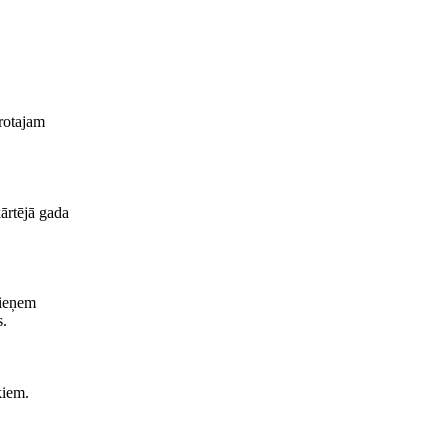
arotajam
ārtējā gada
pieņem
s.
kiem.