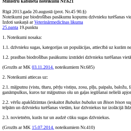
Ministru kabineta noteikumi Nr.621
Rīgā 2013.gada 20.augustā (prot. Nr.45 90.§)
Noteikumi par biodrošības pasākumu kopumu dzīvnieku turēšanas vi
Izdoti saskaņā ar
Veterinārmedicīnas likuma
25.panta
19.punktu
1. Noteikumi nosaka:
1.1. dzīvnieku sugas, kategorijas un populācijas, attiecībā uz kurām
1.2. prasības biodrošības pasākumu izstrādei dzīvnieku turēšanas vietā
(Grozīts ar MK
03.11.2014.
noteikumiem Nr.685)
2. Noteikumi attiecas uz:
2.1. mājputnu (vistu, tītaru, pērļu vistiņu, zosu, pīļu, paipalu, balož
ganāmpulkus, kuros tur mājputnus olu un gaļas iegūšanai nelielā apjo
2.2. vēršu apakšdzimtas (ieskaitot
Bubalus bubalus
un
Bison bison
sug
telpām un dzīvnieku turēšanas vietām, kur dzīvniekus tur izolācijā līdz
2.3. novietnēm, kurās tur un audzē cūku sugas dzīvniekus.
(Grozīts ar MK
15.07.2014.
noteikumiem Nr.410)