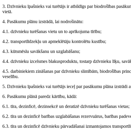
3. Dzīvnieku īpašnieks vai turētājs ir atbildīgs par biodrošības pasā
vietā.
4. Pasākumu plānu izstrādā, lai nodrošinātu:
4.1. dzīvnieku turēšanas vietu un to aprīkojuma tīrību;
4.2. transportlīdzekļu un apmeklētāju kontrolētu kustību;
4.3. kūtsmēslu savākšanu un uzglabāšanu;
4.4. dzīvnieku izcelsmes blakusproduktu, tostarp dzīvnieku līķu, sav
4.5. darbiniekiem zināšanas par dzīvnieku slimībām, biodrošības princ
veselību.
5. Dzīvnieku īpašnieks vai turētājs ieceļ par pasākumu plāna izstrādi a
6. Pasākumu plānā paredz kārtību, kādā:
6.1. tīra, dezinficē, dezinsekcē un deratizē dzīvnieku turēšanas vietas;
6.2. tīra un dezinficē barības uzglabāšanas rezervuārus, barības padev
6.3. tīra un dezinficē dzīvnieku pārvadāšanai izmantojamos transportl