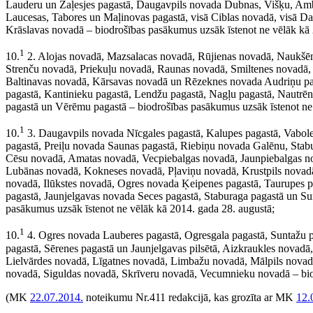
Lauderu un Zaļesjes pagastā, Daugavpils novada Dubnas, Višķu, Ambe
Laucesas, Tabores un Maļinovas pagastā, visā Ciblas novadā, visā D
Krāslavas novadā – biodrošības pasākumus uzsāk īstenot ne vēlāk kā 2
1
10.
2. Alojas novadā, Mazsalacas novadā, Rūjienas novadā, Naukšē
Strenču novadā, Priekuļu novadā, Raunas novadā, Smiltenes novadā
Baltinavas novadā, Kārsavas novadā un Rēzeknes novada Audriņu paga
pagastā, Kantinieku pagastā, Lendžu pagastā, Nagļu pagastā, Nautrēn
pagastā un Vērēmu pagastā – biodrošības pasākumus uzsāk īstenot ne 
1
10.
3. Daugavpils novada Nīcgales pagastā, Kalupes pagastā, Vabol
pagastā, Preiļu novada Saunas pagastā, Riebiņu novada Galēnu, Stab
Cēsu novadā, Amatas novadā, Vecpiebalgas novadā, Jaunpiebalgas n
Lubānas novadā, Kokneses novadā, Pļaviņu novadā, Krustpils novadā,
novadā, Ilūkstes novadā, Ogres novada Ķeipenes pagastā, Taurupes 
pagastā, Jaunjelgavas novada Seces pagastā, Staburaga pagastā un Su
pasākumus uzsāk īstenot ne vēlāk kā 2014. gada 28. augustā;
1
10.
4. Ogres novada Lauberes pagastā, Ogresgala pagastā, Suntažu p
pagastā, Sērenes pagastā un Jaunjelgavas pilsētā, Aizkraukles nova
Lielvārdes novadā, Līgatnes novadā, Limbažu novadā, Mālpils novad
novadā, Siguldas novadā, Skrīveru novadā, Vecumnieku novadā – biod
(MK
22.07.2014.
noteikumu Nr.411 redakcijā, kas grozīta ar MK
12.