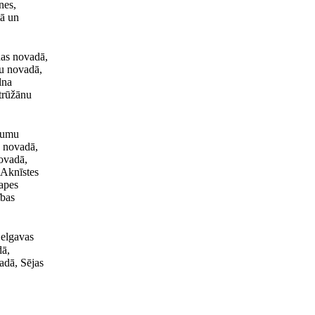
nes,
tā un
as novadā,
u novadā,
lna
trūžānu
edumu
u novadā,
ovadā,
 Aknīstes
apes
ības
jelgavas
dā,
adā, Sējas