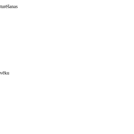
 turēšanas
lvēku