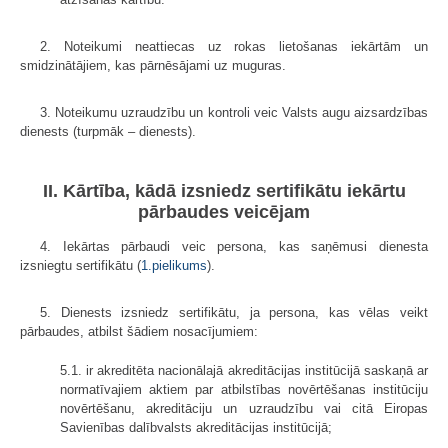
2. Noteikumi neattiecas uz rokas lietošanas iekārtām un
smidzinātājiem, kas pārnēsājami uz muguras.
3. Noteikumu uzraudzību un kontroli veic Valsts augu aizsardzības
dienests (turpmāk – dienests).
II. Kārtība, kādā izsniedz sertifikātu iekārtu
pārbaudes veicējam
4. Iekārtas pārbaudi veic persona, kas saņēmusi dienesta
izsniegtu sertifikātu (
1.pielikums
).
5. Dienests izsniedz sertifikātu, ja persona, kas vēlas veikt
pārbaudes, atbilst šādiem nosacījumiem:
5.1. ir akreditēta nacionālajā akreditācijas institūcijā saskaņā ar
normatīvajiem aktiem par atbilstības novērtēšanas institūciju
novērtēšanu, akreditāciju un uzraudzību vai citā Eiropas
Savienības dalībvalsts akreditācijas institūcijā;