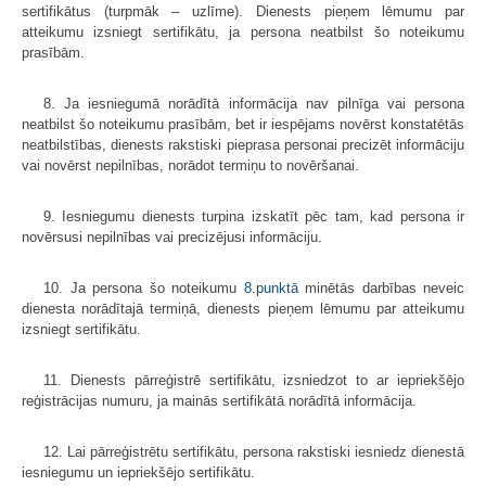
sertifikātus (turpmāk – uzlīme). Dienests pieņem lēmumu par
atteikumu izsniegt sertifikātu, ja persona neatbilst šo noteikumu
prasībām.
8. Ja iesniegumā norādītā informācija nav pilnīga vai persona
neatbilst šo noteikumu prasībām, bet ir iespējams novērst konstatētās
neatbilstības, dienests rakstiski pieprasa personai precizēt informāciju
vai novērst nepilnības, norādot termiņu to novēršanai.
9. Iesniegumu dienests turpina izskatīt pēc tam, kad persona ir
novērsusi nepilnības vai precizējusi informāciju.
10. Ja persona šo noteikumu
8.punktā
minētās darbības neveic
dienesta norādītajā termiņā, dienests pieņem lēmumu par atteikumu
izsniegt sertifikātu.
11. Dienests pārreģistrē sertifikātu, izsniedzot to ar iepriekšējo
reģistrācijas numuru, ja mainās sertifikātā norādītā informācija.
12. Lai pārreģistrētu sertifikātu, persona rakstiski iesniedz dienestā
iesniegumu un iepriekšējo sertifikātu.