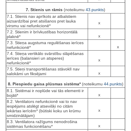
7. Stienis un rāmis
(noteikumu
43.punkts
)
7.1. Stienis nav aprīkots ar atbalstiem
aizsardzībai pret atsišanos pret lauka
x
virsmu vai nefunkcionē*
7.2. Stienim ir brīvkustības horizontālā
x
plaknē*
7.3. Stieņa augstuma regulēšanas ierīces
x
nefunkcionē*
7.4. Stieņa vertikālo svārstību slāpēšanas
ierīces (balansieri un atsperes)
x
nefunkcionē*
7.5. Stieņi transportēšanas stāvoklī nav
x
salokāmi un fiksējami
8. Piespiedu gaisa plūsmas sistēma*
(noteikumu
44.punkts
)
8.1. Sistēmai ir noplūde vai tās elementi ir
x
bojāti*
8.2. Ventilators nefunkcionē vai to nav
iespējams atslēgt atsevišķi no citām
x
iekārtas ierīcēm* (būtiski koku un krūmu
smidzinātājam)
8.3. Ventilatora ražīgums nenodrošina
x
sistēmas funkcionēšanu*