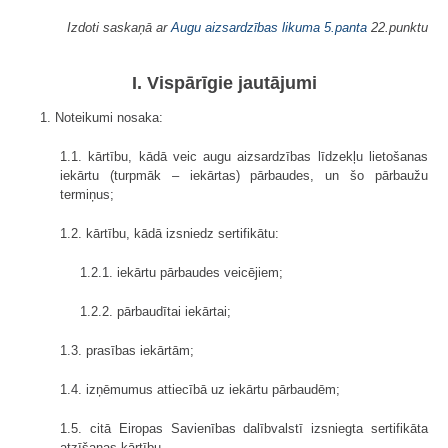
Izdoti saskaņā ar
Augu aizsardzības likuma
5.panta
22.punktu
I. Vispārīgie jautājumi
1. Noteikumi nosaka:
1.1. kārtību, kādā veic augu aizsardzības līdzekļu lietošanas
iekārtu (turpmāk – iekārtas) pārbaudes, un šo pārbaužu
termiņus;
1.2. kārtību, kādā izsniedz sertifikātu:
1.2.1. iekārtu pārbaudes veicējiem;
1.2.2. pārbaudītai iekārtai;
1.3. prasības iekārtām;
1.4. izņēmumus attiecībā uz iekārtu pārbaudēm;
1.5. citā Eiropas Savienības dalībvalstī izsniegta sertifikāta
atzīšanas kārtību.