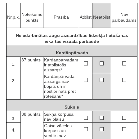
Noteikumu
Nav
Nr.p.k.
Prasība
Atbilst
Neatbilst
punkts
pārbaudāms
Neiedarbinātas augu aizsardzības līdzekļa lietošanas
iekārtas vizuālā pārbaude
Kardānpārvads
37.punkts
Kardānpārvadam
1.
ir atbilstošs
aizsargs*
Kardānpārvada
2.
aizsargs nav
bojāts un ir
nostiprināts pret
rotēšanu*
Sūknis
38.punkts
Sūkņa korpusā
3.
nav plaisu
Gaisa vāceles
4.
korpuss un
ventilis nav