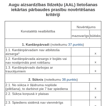
Augu aizsardzības līdzekļu (AAL) lietošanas
iekārtas pārbaudes prasību novērtēšanas
kritēriji
Novērtējums
Konstatētā neatbilstība
mazsvarīgs
būtisks
1. Kardānpārvadi
(noteikumu
37.punkts
)
1.1. Kardānpārvadam nav atbilstoša
x
aizsarga*
1.2. Kardānpārvada aizsargs ir bojāts vai
x
nav nostiprināts pret rotēšanu
1.3. Kardānpārvads darbojas ar
x
traucējumiem
2. Sūknis
(noteikumu
38.punkts
)
2.1. No sūkņa ir šķidruma noplūde
x
(pilēšana), to darbinot pie 7 bar spiediena
2.2. Sūkņa korpusā ir plaisas
x
2.3. Spiediens sistēmā nav vienmērīgs
x