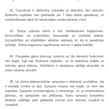
42. Cauruļvadi ir atbilstoša materiāla un diametra, bez plaisām,
šķidruma noplūdes nav (pārbauda pie 7 bāru darba spiediena), un
smidzināšanas laikā tie nenokarājas smidzināšanas zonā.
43. Stieņa uzkares rāmis ir bez mehāniskiem bojājumiem,
brīvkustībām un svārstībām horizontālā un vertikālā plaknē.
Aizsardzības un stabilitātes iekārtas darbojas tā, kā to paredzējis
ražotājs. Stieņa augstuma regulēšanas ierīces ir darba kārtībā.
44. Piespiedu gaisa plūsmas sistēma un tās elementi funkcionē,
nav bojāti, tajā nav šķidruma noplūdes, un tā nodrošina stabilu un
noturīgu gaisa plūsmu. Ventilatoru ir iespējams atslēgt atsevišķi no
citām iekārtas ierīcēm.
45. Uz stieņa plakanstrūklas sprauslas ir atbilstoši uzstādītas, tās
ir vienāda izmēra un tipa. Sprauslu korpusi nav bojāti, un tiem nav
noplūdes. Sprauslu izsmidzinājums ir vienmērīgs, un, ja smidzināšanu
pārtrauc, no sprauslām nav pilēšanas. Katru sprauslu komplektu
iekārtas valdītājs pats pārbauda vismaz reizi sezonā, nosakot to
caurplūdi.