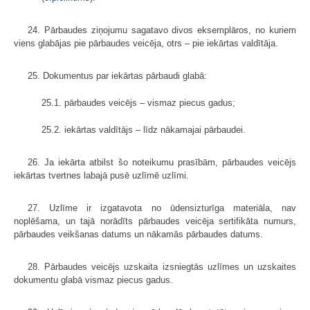
24. Pārbaudes ziņojumu sagatavo divos eksemplāros, no kuriem
viens glabājas pie pārbaudes veicēja, otrs – pie iekārtas valdītāja.
25. Dokumentus par iekārtas pārbaudi glabā:
25.1. pārbaudes veicējs – vismaz piecus gadus;
25.2. iekārtas valdītājs – līdz nākamajai pārbaudei.
26. Ja iekārta atbilst šo noteikumu prasībām, pārbaudes veicējs
iekārtas tvertnes labajā pusē uzlīmē uzlīmi.
27. Uzlīme ir izgatavota no ūdensizturīga materiāla, nav
noplēšama, un tajā norādīts pārbaudes veicēja sertifikāta numurs,
pārbaudes veikšanas datums un nākamās pārbaudes datums.
28. Pārbaudes veicējs uzskaita izsniegtās uzlīmes un uzskaites
dokumentu glabā vismaz piecus gadus.