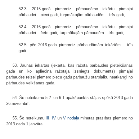
52.3. 2015.gadā pirmoreiz pārbaudāmo iekārtu pirmajai
pārbaudei – pieci gadi, turpmākajām pārbaudēm – trīs gadi;
52.4. 2016.gadā pirmoreiz pārbaudāmo iekārtu pirmajai
pārbaudei – četri gadi, turpmākajām pārbaudēm – trīs gadi;
52.5. pēc 2016.gada pirmoreiz pārbaudāmām iekārtām – trīs
gadi.
53. Jaunas iekārtas (iekārta, kas ražota pārbaudes pieteikšanas
gadā un ko apliecina ražotāja izsniegts dokuments) pirmajai
pārbaudes reizei piemēro piecu gadu pārbaužu starplaiku neatkarīgi no
pārbaudes veikšanas gada.
54. Šo noteikumu 5.2. un 6.1.apakšpunkts stājas spēkā 2013.gada
26.novembrī.
55. Šo noteikumu
III,
IV
un
V nodaļā
minētās prasības piemēro no
2013.gada 1.janvāra.