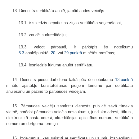
13. Dienests sertifikātu anulē, ja pārbaudes veicējs:
13.1. ir sniedzis nepatiesas ziņas sertifikāta saņemšanai;
13.2. zaudējis akreditāciju;
13.3. veicot pārbaudi, ir pārkāpis šo noteikumu
5.3
.apakšpunktā,
20.
vai
29.punktā
minētās prasības;
13.4. iesniedzis lūgumu anulēt sertifikātu.
14. Dienests piecu darbdienu laikā pēc šo noteikumu
13.punktā
minēto apstākļu konstatēšanas pieņem lēmumu par sertifikāta
anulēšanu un paziņo to pārbaudes veicējam.
15. Pārbaudes veicēju sarakstu dienests publicē savā tīmekļa
vietnē, norādot pārbaudes veicēja nosaukumu, juridisko adresi, tālruni,
elektroniskā pasta adresi, akreditācijas apliecības numuru, sertifikāta
numuru un derīguma termiņu.
16. Izdevumus, kas saistīti ar sertifikāta un uzlīmju izsniegšanu,