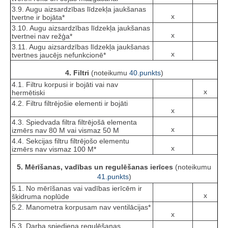
3.9. Augu aizsardzības līdzekļa jaukšanas
x
tvertne ir bojāta*
3.10. Augu aizsardzības līdzekļa jaukšanas
x
tvertnei nav režģa*
3.11. Augu aizsardzības līdzekļa jaukšanas
x
tvertnes jaucējs nefunkcionē*
4. Filtri
(noteikumu
40.punkts
)
4.1. Filtru korpusi ir bojāti vai nav
x
hermētiski
4.2. Filtru filtrējošie elementi ir bojāti
x
4.3. Spiedvada filtra filtrējošā elementa
x
izmērs nav 80 M vai vismaz 50 M
4.4. Sekcijas filtru filtrējošo elementu
x
izmērs nav vismaz 100 M*
5. Mērīšanas, vadības un regulēšanas ierīces
(noteikumu
41.punkts
)
5.1. No mērīšanas vai vadības ierīcēm ir
x
šķidruma noplūde
5.2. Manometra korpusam nav ventilācijas*
x
5.3. Darba spiediena regulēšanas,