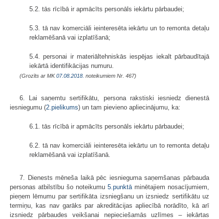
5.2. tās rīcībā ir apmācīts personāls iekārtu pārbaudei;
5.3. tā nav komerciāli ieinteresēta iekārtu un to remonta detaļu
reklamēšanā vai izplatīšanā;
5.4. personai ir materiāltehniskās iespējas iekalt pārbaudītajā
iekārtā identifikācijas numuru.
(Grozīts ar MK
07.08.2018.
noteikumiem Nr. 467)
6. Lai saņemtu sertifikātu, persona rakstiski iesniedz dienestā
iesniegumu (
2.pielikums
) un tam pievieno apliecinājumu, ka:
6.1. tās rīcībā ir apmācīts personāls iekārtu pārbaudei;
6.2. tā nav komerciāli ieinteresēta iekārtu un to remonta detaļu
reklamēšanā vai izplatīšanā.
7. Dienests mēneša laikā pēc iesnieguma saņemšanas pārbauda
personas atbilstību šo noteikumu
5.punktā
minētajiem nosacījumiem,
pieņem lēmumu par sertifikāta izsniegšanu un izsniedz sertifikātu uz
termiņu, kas nav garāks par akreditācijas apliecībā norādīto, kā arī
izsniedz pārbaudes veikšanai nepieciešamās uzlīmes – iekārtas