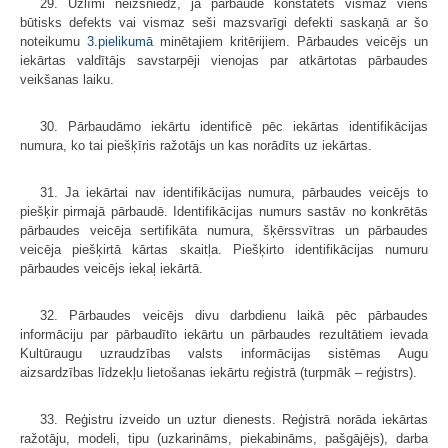
29. Uzlīmi neizsniedz, ja pārbaudē konstatēts vismaz viens
būtisks defekts vai vismaz seši mazsvarīgi defekti saskaņā ar šo
noteikumu
3.pielikumā
minētajiem kritērijiem. Pārbaudes veicējs un
iekārtas valdītājs savstarpēji vienojas par atkārtotas pārbaudes
veikšanas laiku.
30. Pārbaudāmo iekārtu identificē pēc iekārtas identifikācijas
numura, ko tai piešķīris ražotājs un kas norādīts uz iekārtas.
31. Ja iekārtai nav identifikācijas numura, pārbaudes veicējs to
piešķir pirmajā pārbaudē. Identifikācijas numurs sastāv no konkrētās
pārbaudes veicēja sertifikāta numura, šķērssvītras un pārbaudes
veicēja piešķirtā kārtas skaitļa. Piešķirto identifikācijas numuru
pārbaudes veicējs iekaļ iekārtā.
32. Pārbaudes veicējs divu darbdienu laikā pēc pārbaudes
informāciju par pārbaudīto iekārtu un pārbaudes rezultātiem ievada
Kultūraugu uzraudzības valsts informācijas sistēmas Augu
aizsardzības līdzekļu lietošanas iekārtu reģistrā (turpmāk – reģistrs).
33. Reģistru izveido un uztur dienests. Reģistrā norāda iekārtas
ražotāju, modeli, tipu (uzkarināms, piekabināms, pašgājējs), darba