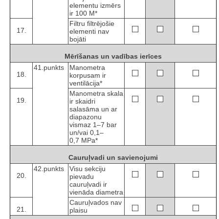
elementu izmērs
ir 100 M*
Filtru filtrējošie
17.
elementi nav
bojāti
Mērīšanas un vadības ierīces
41.punkts
Manometra
18.
korpusam ir
ventilācija*
Manometra skala
19.
ir skaidri
salasāma un ar
diapazonu
vismaz 1–7 bar
un/vai 0,1–
0,7 MPa*
Cauruļvadi un savienojumi
42.punkts
Visu sekciju
20.
pievadu
cauruļvadi ir
vienāda diametra
Cauruļvados nav
21.
plaisu