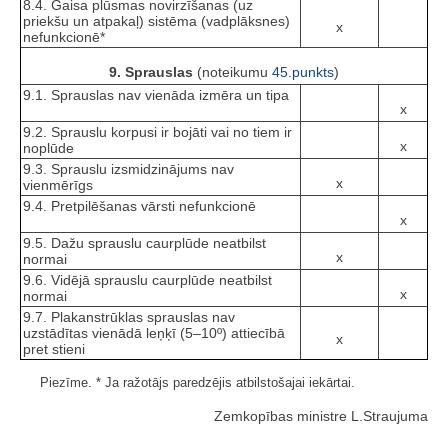
8.4. Gaisa plūsmas novirzīšanas (uz
priekšu un atpakaļ) sistēma (vadplāksnes)
x
nefunkcionē*
9. Sprauslas
(noteikumu
45.punkts
)
9.1. Sprauslas nav vienāda izmēra un tipa
x
9.2. Sprauslu korpusi ir bojāti vai no tiem ir
x
noplūde
9.3. Sprauslu izsmidzinājums nav
x
vienmērīgs
9.4. Pretpilēšanas vārsti nefunkcionē
x
9.5. Dažu sprauslu caurplūde neatbilst
x
normai
9.6. Vidējā sprauslu caurplūde neatbilst
x
normai
9.7. Plakanstrūklas sprauslas nav
uzstādītas vienādā leņķī (5–10º) attiecībā
x
pret stieni
Piezīme. * Ja ražotājs paredzējis atbilstošajai iekārtai.
Zemkopības ministre L.Straujuma