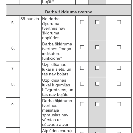
bojāti*
Darba šķidruma tvertne
39.punkts
No darba
5.
šķidruma
tvertnes nav
šķidruma
noplūdes
Darba šķidruma
6.
tvertnes līmeņa
indikators
funkcionē*
Uzpildīšanas
7.
lūkai ir siets, un
tas nav bojāts
Uzpildīšanas
8.
lūkai ir gumijas
blīvgredzens, un
tas nav bojāts
Darba šķidruma
9.
tvertnes
maisītāja
sprauslas nav
vērstas uz
sūcvada atveri
Atplūdes cauruļu