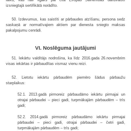
izsniegtajā sertifikātā norādīto.
50. Izdevumus, kas saistīti ar pārbaudes atzīšanu, persona sedz
saskaņā ar normatīvajiem aktiem par dienesta sniegto maksas
pakalpojumu cenrādi.
VI. Noslēguma jautājumi
51. Iekārtu valdītājs nodrošina, ka līdz 2016.gada 26.novembrim
visas iekārtas ir pārbaudītas vismaz vienu reizi.
52. Lietotu iekārtu pārbaudēm piemēro šādus pārbaužu
starplaikus:
52.1. 2013.gadā pirmoreiz pārbaudāmo iekārtu pirmajai un
otrajai pārbaudei – pieci gadi, turpmākajām pārbaudēm – trīs
gadi;
52.2. 2014.gadā pirmoreiz pārbaudāmo iekārtu pirmajai
pārbaudei – pieci gadi, otrajai pārbaudei – četri gadi,
turpmākajām pārbaudēm – trīs gadi;