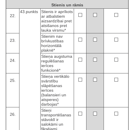
Stienis un rāmis
43.punkts
Stienis ir aprīkots
22.
ar atbalstiem
aizsardzībai pret
atsišanos pret
lauka virsmu*
Stienim nav
23.
brīvkustības
horizontālā
plaknē*
Stieņa augstuma
24.
regulēšanas
ierīces
funkcionē*
Stieņa vertikālo
25.
svārstību
slāpēšanas
ierīces
(balansieri un
atsperes)
darbojas*
Stieņi
26.
transportēšanas
stāvoklī ir
salokāmi un
fiksējami