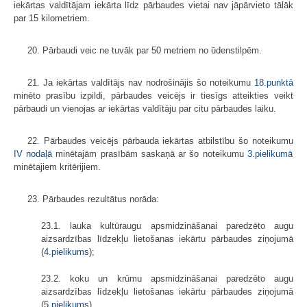
iekārtas valdītājam iekārta līdz pārbaudes vietai nav jāpārvieto tālāk
par 15 kilometriem.
20. Pārbaudi veic ne tuvāk par 50 metriem no ūdenstilpēm.
21. Ja iekārtas valdītājs nav nodrošinājis šo noteikumu
18.punktā
minēto prasību izpildi, pārbaudes veicējs ir tiesīgs atteikties veikt
pārbaudi un vienojas ar iekārtas valdītāju par citu pārbaudes laiku.
22. Pārbaudes veicējs pārbauda iekārtas atbilstību šo noteikumu
IV nodaļā
minētajām prasībām saskaņā ar šo noteikumu
3.pielikumā
minētajiem kritērijiem.
23. Pārbaudes rezultātus norāda:
23.1. lauka kultūraugu apsmidzināšanai paredzēto augu
aizsardzības līdzekļu lietošanas iekārtu pārbaudes ziņojumā
(
4.pielikums
);
23.2. koku un krūmu apsmidzināšanai paredzēto augu
aizsardzības līdzekļu lietošanas iekārtu pārbaudes ziņojumā
(
5.pielikums
).