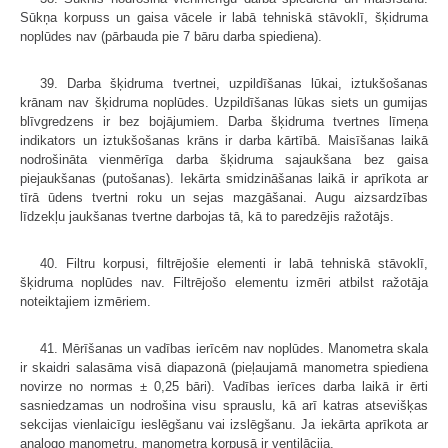
Sūkņa korpuss un gaisa vācele ir labā tehniskā stāvoklī, šķidruma
noplūdes nav (pārbauda pie 7 bāru darba spiediena).
39. Darba šķidruma tvertnei, uzpildīšanas lūkai, iztukšošanas
krānam nav šķidruma noplūdes. Uzpildīšanas lūkas siets un gumijas
blīvgredzens ir bez bojājumiem. Darba šķidruma tvertnes līmeņa
indikators un iztukšošanas krāns ir darba kārtībā. Maisīšanas laikā
nodrošināta vienmērīga darba šķidruma sajaukšana bez gaisa
piejaukšanas (putošanas). Iekārta smidzināšanas laikā ir aprīkota ar
tīrā ūdens tvertni roku un sejas mazgāšanai. Augu aizsardzības
līdzekļu jaukšanas tvertne darbojas tā, kā to paredzējis ražotājs.
40. Filtru korpusi, filtrējošie elementi ir labā tehniskā stāvoklī,
šķidruma noplūdes nav. Filtrējošo elementu izmēri atbilst ražotāja
noteiktajiem izmēriem.
41. Mērīšanas un vadības ierīcēm nav noplūdes. Manometra skala
ir skaidri salasāma visā diapazonā (pieļaujamā manometra spiediena
novirze no normas ± 0,25 bāri). Vadības ierīces darba laikā ir ērti
sasniedzamas un nodrošina visu sprauslu, kā arī katras atsevišķas
sekcijas vienlaicīgu ieslēgšanu vai izslēgšanu. Ja iekārta aprīkota ar
analogo manometru, manometra korpusā ir ventilācija.