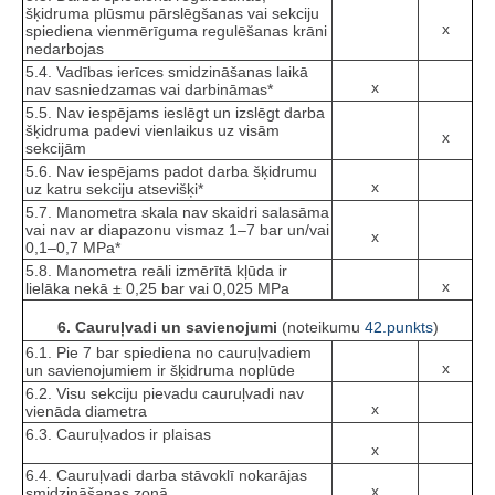
šķidruma plūsmu pārslēgšanas vai sekciju
x
spiediena vienmērīguma regulēšanas krāni
nedarbojas
5.4. Vadības ierīces smidzināšanas laikā
x
nav sasniedzamas vai darbināmas*
5.5. Nav iespējams ieslēgt un izslēgt darba
šķidruma padevi vienlaikus uz visām
x
sekcijām
5.6. Nav iespējams padot darba šķidrumu
x
uz katru sekciju atsevišķi*
5.7. Manometra skala nav skaidri salasāma
vai nav ar diapazonu vismaz 1–7 bar un/vai
x
0,1–0,7 MPa*
5.8. Manometra reāli izmērītā kļūda ir
x
lielāka nekā ± 0,25 bar vai 0,025 MPa
6. Cauruļvadi un savienojumi
(noteikumu
42.punkts
)
6.1. Pie 7 bar spiediena no cauruļvadiem
x
un savienojumiem ir šķidruma noplūde
6.2. Visu sekciju pievadu cauruļvadi nav
x
vienāda diametra
6.3. Cauruļvados ir plaisas
x
6.4. Cauruļvadi darba stāvoklī nokarājas
x
smidzināšanas zonā