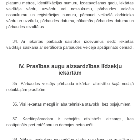
platumu metros, identifikācijas numuru, izgatavošanas gadu, iekārtas
valdītāja vārdu, uzvārdu vai nosaukumu, pārbaudes veicēja
nosaukumu un reģistrācijas numuru, pārbaudi veikušā darbinieka
vārdu un uzvārdu, pārbaudes datumu, nākamās pārbaudes datumu un
pārbaudes rezultātus.
34. Ar iekārtas pārbaudi saistītos izdevumus sedz iekārtas
valdītājs saskaņā ar sertificēta pārbaudes veicēja apstiprināto cenrādi.
IV. Prasības augu aizsardzības līdzekļu
iekārtām
35. Pārbaudes veicējs pārbauda iekārtas atbilstību šajā nodaļā
noteiktajām prasībām.
36. Visi iekārtas mezgli ir labā tehniskā stāvoklī, bez bojājumiem.
37. Kardānpārvadam ir nebojāts atbilstošs aizsargs, kas
nostiprināts pret rotēšanu un darbojas netraucēti.
38. Sūknis nodrošina vienmērīgu darba spiedienu un maisīšanu.