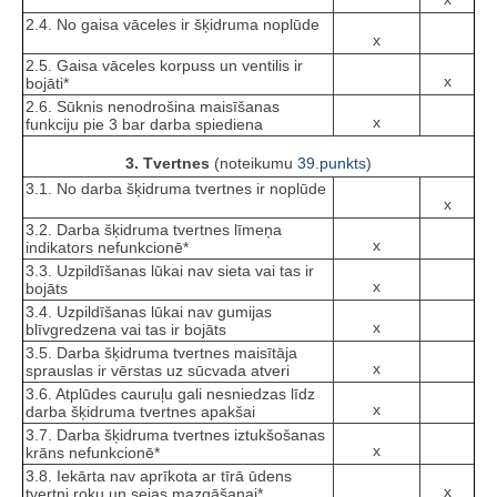
2.4. No gaisa vāceles ir šķidruma noplūde
x
2.5. Gaisa vāceles korpuss un ventilis ir
x
bojāti*
2.6. Sūknis nenodrošina maisīšanas
x
funkciju pie 3 bar darba spiediena
3. Tvertnes
(noteikumu
39.punkts
)
3.1. No darba šķidruma tvertnes ir noplūde
x
3.2. Darba šķidruma tvertnes līmeņa
x
indikators nefunkcionē*
3.3. Uzpildīšanas lūkai nav sieta vai tas ir
x
bojāts
3.4. Uzpildīšanas lūkai nav gumijas
x
blīvgredzena vai tas ir bojāts
3.5. Darba šķidruma tvertnes maisītāja
x
sprauslas ir vērstas uz sūcvada atveri
3.6. Atplūdes cauruļu gali nesniedzas līdz
x
darba šķidruma tvertnes apakšai
3.7. Darba šķidruma tvertnes iztukšošanas
x
krāns nefunkcionē*
3.8. Iekārta nav aprīkota ar tīrā ūdens
x
tvertni roku un sejas mazgāšanai*