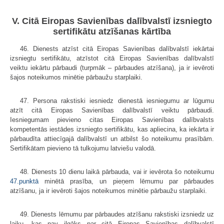
V. Citā Eiropas Savienības dalībvalstī izsniegto
sertifikātu atzīšanas kārtība
46. Dienests atzīst citā Eiropas Savienības dalībvalstī iekārtai
izsniegtu sertifikātu, atzīstot citā Eiropas Savienības dalībvalstī
veiktu iekārtu pārbaudi (turpmāk – pārbaudes atzīšana), ja ir ievēroti
šajos noteikumos minētie pārbaužu starplaiki.
47. Persona rakstiski iesniedz dienestā iesniegumu ar lūgumu
atzīt citā Eiropas Savienības dalībvalstī veiktu pārbaudi.
Iesniegumam pievieno citas Eiropas Savienības dalībvalsts
kompetentās iestādes izsniegto sertifikātu, kas apliecina, ka iekārta ir
pārbaudīta attiecīgajā dalībvalstī un atbilst šo noteikumu prasībām.
Sertifikātam pievieno tā tulkojumu latviešu valodā.
48. Dienests 10 dienu laikā pārbauda, vai ir ievērota šo noteikumu
47.punktā
minētā prasība, un pieņem lēmumu par pārbaudes
atzīšanu, ja ir ievēroti šajos noteikumos minētie pārbaužu starplaiki.
49. Dienests lēmumu par pārbaudes atzīšanu rakstiski izsniedz uz
laiku, kas nav ilgāks par citā Eiropas Savienības dalībvalstī