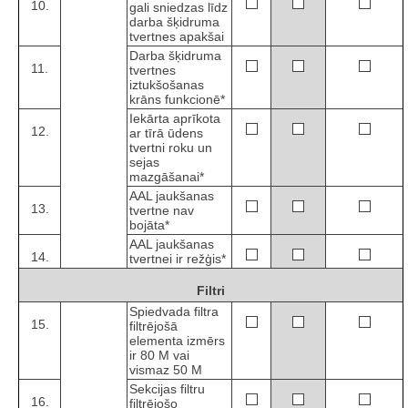
10.
gali sniedzas līdz
darba šķidruma
tvertnes apakšai
Darba šķidruma
11.
tvertnes
iztukšošanas
krāns funkcionē*
Iekārta aprīkota
12.
ar tīrā ūdens
tvertni roku un
sejas
mazgāšanai*
AAL jaukšanas
13.
tvertne nav
bojāta*
AAL jaukšanas
14.
tvertnei ir režģis*
Filtri
Spiedvada filtra
15.
filtrējošā
elementa izmērs
ir 80 M vai
vismaz 50 M
Sekcijas filtru
16.
filtrējošo