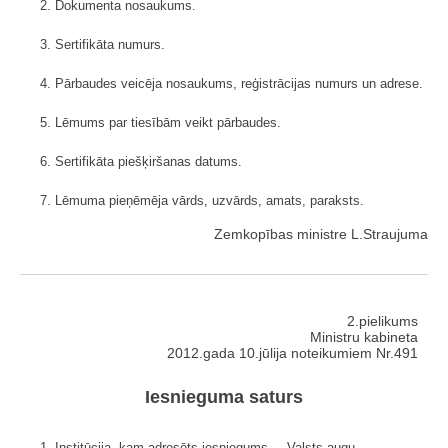
2. Dokumenta nosaukums.
3. Sertifikāta numurs.
4. Pārbaudes veicēja nosaukums, reģistrācijas numurs un adrese.
5. Lēmums par tiesībām veikt pārbaudes.
6. Sertifikāta piešķiršanas datums.
7. Lēmuma pieņēmēja vārds, uzvārds, amats, paraksts.
Zemkopības ministre L.Straujuma
2.pielikums
Ministru kabineta
2012.gada 10.jūlija noteikumiem Nr.491
Iesnieguma saturs
1. Institūcija, kam adresēts iesniegums, – Valsts augu