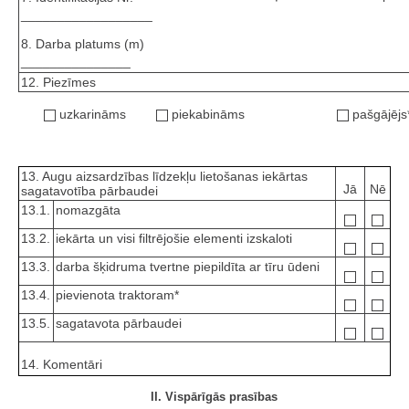
__________________
8. Darba platums (m)
_______________
12. Piezīmes
uzkarināms
piekabināms
pašgājējs
13. Augu aizsardzības līdzekļu lietošanas iekārtas
Jā
Nē
sagatavotība pārbaudei
13.1.
nomazgāta
13.2.
iekārta un visi filtrējošie elementi izskaloti
13.3.
darba šķidruma tvertne piepildīta ar tīru ūdeni
13.4.
pievienota traktoram*
13.5.
sagatavota pārbaudei
14. Komentāri
II. Vispārīgās prasības