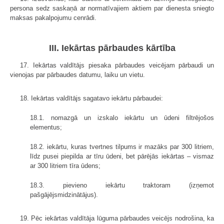
persona sedz saskaņā ar normatīvajiem aktiem par dienesta sniegto
maksas pakalpojumu cenrādi.
III. Iekārtas pārbaudes kārtība
17. Iekārtas valdītājs piesaka pārbaudes veicējam pārbaudi un
vienojas par pārbaudes datumu, laiku un vietu.
18. Iekārtas valdītājs sagatavo iekārtu pārbaudei:
18.1. nomazgā un izskalo iekārtu un ūdeni filtrējošos
elementus;
18.2. iekārtu, kuras tvertnes tilpums ir mazāks par 300 litriem,
līdz pusei piepilda ar tīru ūdeni, bet pārējās iekārtas – vismaz
ar 300 litriem tīra ūdens;
18.3. pievieno iekārtu traktoram (izņemot
pašgājējsmidzinātājus).
19. Pēc iekārtas valdītāja lūguma pārbaudes veicējs nodrošina, ka