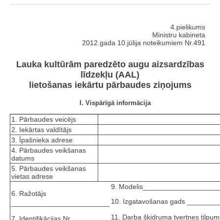
4.pielikums
Ministru kabineta
2012.gada 10.jūlija noteikumiem Nr.491
Lauka kultūrām paredzēto augu aizsardzības
līdzekļu (AAL)
lietošanas iekārtu pārbaudes ziņojums
I. Vispārīgā informācija
1. Pārbaudes veicējs
2. Iekārtas valdītājs
3. Īpašnieka adrese
4. Pārbaudes veikšanas
datums
5. Pārbaudes veikšanas
vietas adrese
9. Modelis___________________
6. Ražotājs
10. Izgatavošanas gads _______
_________________________
11. Darba šķidruma tvertnes tilpum
7. Identifikācijas Nr.