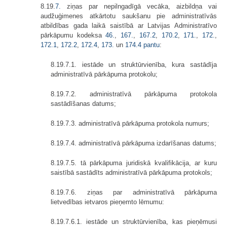
8.19.
7.
ziņas par nepilngadīgā vecāka, aizbildņa vai
audžuģimenes atkārtotu saukšanu pie administratīvās
atbildības gada laikā saistībā ar Latvijas Administratīvo
pārkāpumu kodeksa
46.
,
167.
,
167.2
,
170.2
,
171.
,
172.
,
172.1
,
172.2
,
172.4
,
173.
un
174.4 pantu
:
8.19.7.1. iestāde un struktūrvienība, kura sastādīja
administratīvā pārkāpuma protokolu;
8.19.7.2. administratīvā pārkāpuma protokola
sastādīšanas datums;
8.19.7.3. administratīvā pārkāpuma protokola numurs;
8.19.7.4. administratīvā pārkāpuma izdarīšanas datums;
8.19.7.5. tā pārkāpuma juridiskā kvalifikācija, ar kuru
saistībā sastādīts administratīvā pārkāpuma protokols;
8.19.7.6. ziņas par administratīvā pārkāpuma
lietvedības ietvaros pieņemto lēmumu:
8.19.7.6.1. iestāde un struktūrvienība, kas pieņēmusi