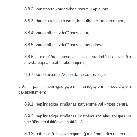
8.8.2. konstatēto vardarbības pazīmju apraksts;
8.8.3. datums vai laikposms, kurā tika veikta vardarbība;
8.8.4. vardarbības izdarīšanas vieta;
8.8.5. vardarbības izdarīšanas vietas adrese;
8.8.6. cietušās personas un vardarbības veicēja
savstarpējo attiecību raksturojums;
8.8.7. šo noteikumu
22.punktā
norādītās ziņas;
8.9. par nepilngadīgajam sniegtajiem sociālajiem
pakalpojumiem:
8.9.1. nepilngadīgā atrašanās patversmē vai krīzes centrā;
8.9.2. nepilngadīgā atrašanās ilgstošas sociālās aprūpes un
sociālās rehabilitācijas institūcijā;
8.9.3. citi sociālie pakalpojumi (piemēram, dienas centri,