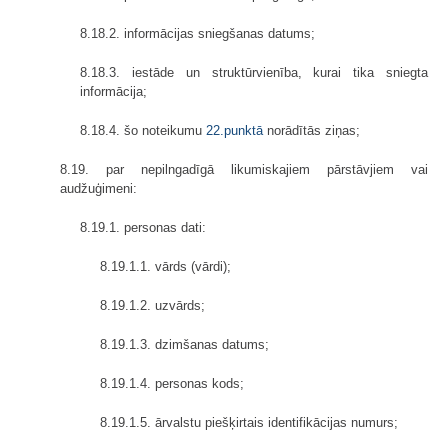
8.18.2. informācijas sniegšanas datums;
8.18.3. iestāde un struktūrvienība, kurai tika sniegta
informācija;
8.18.4. šo noteikumu
22.punktā
norādītās ziņas;
8.19. par nepilngadīgā likumiskajiem pārstāvjiem vai
audžuģimeni:
8.19.1. personas dati:
8.19.1.1. vārds (vārdi);
8.19.1.2. uzvārds;
8.19.1.3. dzimšanas datums;
8.19.1.4. personas kods;
8.19.1.5. ārvalstu piešķirtais identifikācijas numurs;