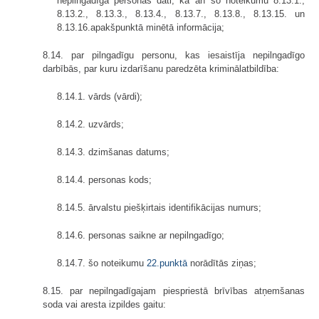
nepilngadīgā personas dati, kā arī šo noteikumu 8.13.1.,
8.13.2., 8.13.3., 8.13.4., 8.13.7., 8.13.8., 8.13.15. un
8.13.16.apakšpunktā minētā informācija;
8.14. par pilngadīgu personu, kas iesaistīja nepilngadīgo
darbībās, par kuru izdarīšanu paredzēta kriminālatbildība:
8.14.1. vārds (vārdi);
8.14.2. uzvārds;
8.14.3. dzimšanas datums;
8.14.4. personas kods;
8.14.5. ārvalstu piešķirtais identifikācijas numurs;
8.14.6. personas saikne ar nepilngadīgo;
8.14.7. šo noteikumu
22.punktā
norādītās ziņas;
8.15. par nepilngadīgajam piespriestā brīvības atņemšanas
soda vai aresta izpildes gaitu: