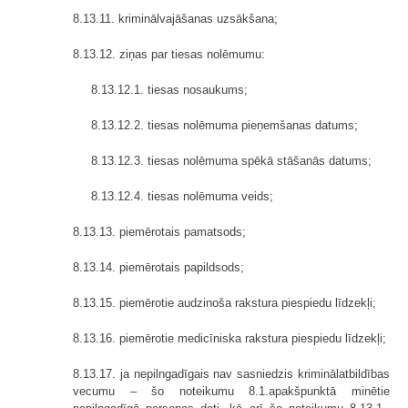
8.13.11. kriminālvajāšanas uzsākšana;
8.13.12. ziņas par tiesas nolēmumu:
8.13.12.1. tiesas nosaukums;
8.13.12.2. tiesas nolēmuma pieņemšanas datums;
8.13.12.3. tiesas nolēmuma spēkā stāšanās datums;
8.13.12.4. tiesas nolēmuma veids;
8.13.13. piemērotais pamatsods;
8.13.14. piemērotais papildsods;
8.13.15. piemērotie audzinoša rakstura piespiedu līdzekļi;
8.13.16. piemērotie medicīniska rakstura piespiedu līdzekļi;
8.13.17. ja nepilngadīgais nav sasniedzis kriminālatbildības
vecumu – šo noteikumu 8.1.apakšpunktā minētie