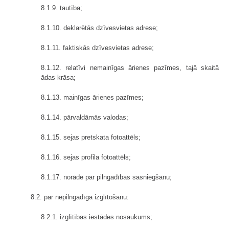
8.1.9. tautība;
8.1.10. deklarētās dzīvesvietas adrese;
8.1.11. faktiskās dzīvesvietas adrese;
8.1.12. relatīvi nemainīgas ārienes pazīmes, tajā skaitā
ādas krāsa;
8.1.13. mainīgas ārienes pazīmes;
8.1.14. pārvaldāmās valodas;
8.1.15. sejas pretskata fotoattēls;
8.1.16. sejas profila fotoattēls;
8.1.17. norāde par pilngadības sasniegšanu;
8.2. par nepilngadīgā izglītošanu:
8.2.1. izglītības iestādes nosaukums;