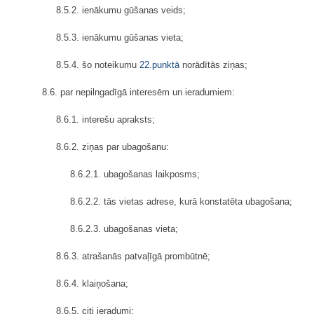
8.5.2. ienākumu gūšanas veids;
8.5.3. ienākumu gūšanas vieta;
8.5.4. šo noteikumu
22.punktā
norādītās ziņas;
8.6. par nepilngadīgā interesēm un ieradumiem:
8.6.1. interešu apraksts;
8.6.2. ziņas par ubagošanu:
8.6.2.1. ubagošanas laikposms;
8.6.2.2. tās vietas adrese, kurā konstatēta ubagošana;
8.6.2.3. ubagošanas vieta;
8.6.3. atrašanās patvaļīgā prombūtnē;
8.6.4. klaiņošana;
8.6.5. citi ieradumi;