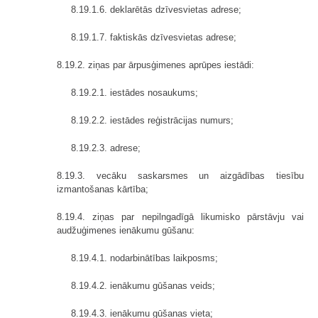
8.19.1.6. deklarētās dzīvesvietas adrese;
8.19.1.7. faktiskās dzīvesvietas adrese;
8.19.2. ziņas par ārpusģimenes aprūpes iestādi:
8.19.2.1. iestādes nosaukums;
8.19.2.2. iestādes reģistrācijas numurs;
8.19.2.3. adrese;
8.19.3. vecāku saskarsmes un aizgādības tiesību
izmantošanas kārtība;
8.19.4. ziņas par nepilngadīgā likumisko pārstāvju vai
audžuģimenes ienākumu gūšanu:
8.19.4.1. nodarbinātības laikposms;
8.19.4.2. ienākumu gūšanas veids;
8.19.4.3. ienākumu gūšanas vieta;