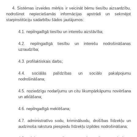
4. Sistēmas izveides mērķis ir veicināt bērnu tiesību aizsardzību,
nodrošinot nepieciešamās informācijas apstrādi un sekmējot
starpinstitūciju sadarbību šādos jautājumos:
4.1. nepilngadīgā tiesību un interešu aizstāvība;
4.2. nepilngadīgā tiesību un interešu nodrošināšanas
uzraudzība;
4.3. profilaktiskais darbs;
4.4. sociālās palīdzības un sociālo pakalpojumu
nodrošināšana;
4.5. noziedzīgu nodarījumu un citu likumpārkāpumu novēršana
un atklāšana;
4.6. nepilngadīgā meklēšana;
4.7. administratīvo sodu, kriminālsodu, drošības līdzekļu un
audzinoša rakstura piespiedu līdzekļu izpildes nodrošināšana;