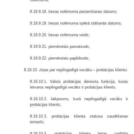
8.19.9.18. tiesas nolēmuma pieņemšanas datums;
8.19.9.19. tiesas nolēmuma spēkā stāšanās datums;
8.19.9.20. tiesas nolēmuma veids;
8.19.9.21. piemērotais pamatsods;
8.19.9.22. piemērotais papildsods;
8.19.10. ziņas par nepilngadīgā vecāku – probācijas klientu:
8.19.10.1. Valsts probācijas dienesta funkcija, kuras
ietvaros nepilngadīgā vecāks ir probācijas klients;
8.19.10.2. laikposms, kurā nepilngadīgā vecāks ir
probācijas klients;
8.19.10.3. probācijas klienta statusa zaudēšanas
iemesls;
8.19.10.4. probācijas klienta lietas vadītāja