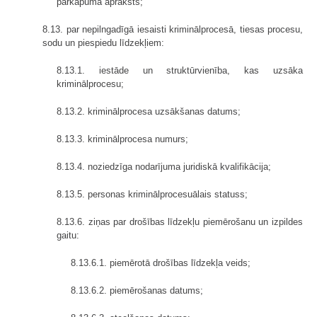
pārkāpuma apraksts;
8.13. par nepilngadīgā iesaisti kriminālprocesā, tiesas procesu,
sodu un piespiedu līdzekļiem:
8.13.1. iestāde un struktūrvienība, kas uzsāka
kriminālprocesu;
8.13.2. kriminālprocesa uzsākšanas datums;
8.13.3. kriminālprocesa numurs;
8.13.4. noziedzīga nodarījuma juridiskā kvalifikācija;
8.13.5. personas kriminālprocesuālais statuss;
8.13.6. ziņas par drošības līdzekļu piemērošanu un izpildes
gaitu:
8.13.6.1. piemērotā drošības līdzekļa veids;
8.13.6.2. piemērošanas datums;