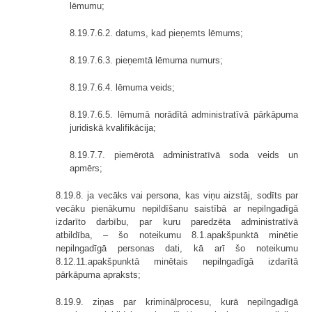
lēmumu;
8.19.7.6.2. datums, kad pieņemts lēmums;
8.19.7.6.3. pieņemtā lēmuma numurs;
8.19.7.6.4. lēmuma veids;
8.19.7.6.5. lēmumā norādītā administratīvā pārkāpuma
juridiskā kvalifikācija;
8.19.7.7. piemērotā administratīvā soda veids un
apmērs;
8.19.8. ja vecāks vai persona, kas viņu aizstāj, sodīts par
vecāku pienākumu nepildīšanu saistībā ar nepilngadīgā
izdarīto darbību, par kuru paredzēta administratīvā
atbildība, – šo noteikumu 8.1.apakšpunktā minētie
nepilngadīgā personas dati, kā arī šo noteikumu
8.12.11.apakšpunktā minētais nepilngadīgā izdarītā
pārkāpuma apraksts;
8.19.9. ziņas par kriminālprocesu, kurā nepilngadīgā