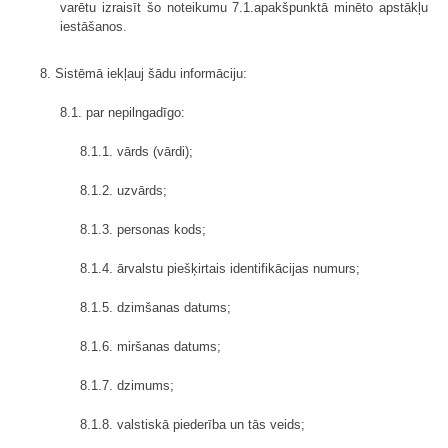
varētu izraisīt šo noteikumu 7.1.apakšpunktā minēto apstākļu
iestāšanos.
8. Sistēmā iekļauj šādu informāciju:
8.1. par nepilngadīgo:
8.1.1. vārds (vārdi);
8.1.2. uzvārds;
8.1.3. personas kods;
8.1.4. ārvalstu piešķirtais identifikācijas numurs;
8.1.5. dzimšanas datums;
8.1.6. miršanas datums;
8.1.7. dzimums;
8.1.8. valstiskā piederība un tās veids;