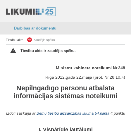
Darbības ar dokumentu
Tiesību akts:
zaudējis spēku
Tiesību akts ir zaudējis spēku.
Ministru kabineta noteikumi Nr.348
Rīgā 2012.gada 22.maijā (prot. Nr.28 10.§)
Nepilngadīgo personu atbalsta
informācijas sistēmas noteikumi
Izdoti saskaņā ar
Bērnu tiesību aizsardzības likuma
64.panta
4.punktu
I. Vispārīgie jautājumi