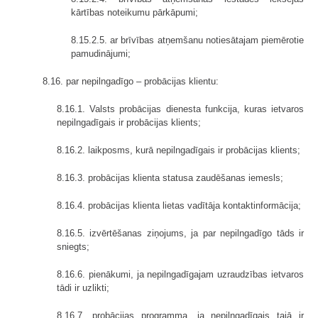
kārtības noteikumu pārkāpumi;
8.15.2.5. ar brīvības atņemšanu notiesātajam piemērotie
pamudinājumi;
8.16. par nepilngadīgo – probācijas klientu:
8.16.1. Valsts probācijas dienesta funkcija, kuras ietvaros
nepilngadīgais ir probācijas klients;
8.16.2. laikposms, kurā nepilngadīgais ir probācijas klients;
8.16.3. probācijas klienta statusa zaudēšanas iemesls;
8.16.4. probācijas klienta lietas vadītāja kontaktinformācija;
8.16.5. izvērtēšanas ziņojums, ja par nepilngadīgo tāds ir
sniegts;
8.16.6. pienākumi, ja nepilngadīgajam uzraudzības ietvaros
tādi ir uzlikti;
8.16.7. probācijas programma, ja nepilngadīgais tajā ir