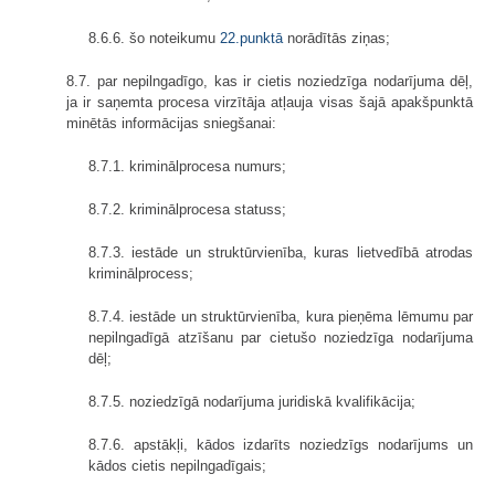
8.6.6. šo noteikumu
22.punktā
norādītās ziņas;
8.7. par nepilngadīgo, kas ir cietis noziedzīga nodarījuma dēļ,
ja ir saņemta procesa virzītāja atļauja visas šajā apakšpunktā
minētās informācijas sniegšanai:
8.7.1. kriminālprocesa numurs;
8.7.2. kriminālprocesa statuss;
8.7.3. iestāde un struktūrvienība, kuras lietvedībā atrodas
kriminālprocess;
8.7.4. iestāde un struktūrvienība, kura pieņēma lēmumu par
nepilngadīgā atzīšanu par cietušo noziedzīga nodarījuma
dēļ;
8.7.5. noziedzīgā nodarījuma juridiskā kvalifikācija;
8.7.6. apstākļi, kādos izdarīts noziedzīgs nodarījums un
kādos cietis nepilngadīgais;