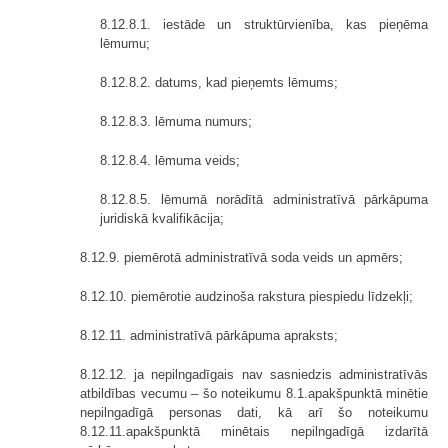
8.12.8.1. iestāde un struktūrvienība, kas pieņēma
lēmumu;
8.12.8.2. datums, kad pieņemts lēmums;
8.12.8.3. lēmuma numurs;
8.12.8.4. lēmuma veids;
8.12.8.5. lēmumā norādītā administratīvā pārkāpuma
juridiskā kvalifikācija;
8.12.9. piemērotā administratīvā soda veids un apmērs;
8.12.10. piemērotie audzinoša rakstura piespiedu līdzekļi;
8.12.11. administratīvā pārkāpuma apraksts;
8.12.12. ja nepilngadīgais nav sasniedzis administratīvās
atbildības vecumu – šo noteikumu 8.1.apakšpunktā minētie
nepilngadīgā personas dati, kā arī šo noteikumu
8.12.11.apakšpunktā minētais nepilngadīgā izdarītā