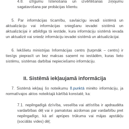
4.8. izlīgumu īstenošana un izvērtēšanas ziņojumu
sagatavošana par probācijas klientu.
5. Par informācijas ticamību, savlaicīgu ievadi sistēmā un
aktualizāciju vai informācijas sniegšanu ievadei sistēmā un
aktualizācijai ir atbildīga tā iestāde, kura informāciju sistēmā ievada
un aktualizē vai sniedz informāciju ievadei sistēmā un aktualizācijai.
6. Iekšlietu ministrijas Informācijas centrs (turpmāk – centrs) ir
tiesīgs pieprasīt un bez maksas saņemt no iestādēm, kuras lieto
sistēmu, sistēmas darbībai nepieciešamo informāciju.
II. Sistēmā iekļaujamā informācija
7. Sistēmā iekļauj šo noteikumu
8.punktā
minēto informāciju, ja
normatīvajos aktos noteiktajā kārtībā konstatē, ka:
7.1. nepilngadīgā dzīvība, veselība vai attīstība ir apdraudēta
vardarbības dēļ vai ir pamatotas aizdomas par vardarbību pret
nepilngadīgo, kā arī aprūpes trūkuma vai mājas apstākļu
(sociālās vides) dēļ;