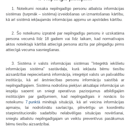
1. Noteikumi nosaka nepilngadīgo personu atbalsta informācijas
sistēmas (turpmāk – sistēma) izveidošanas un izmantošanas kārtību,
kā arī sistēmā iekļaujamās informācijas apjomu un apstrādes kārtību.
2. Šo noteikumu izpratnē par nepilngadīgu personu ir uzskatāma
persona vecumā līdz 18 gadiem vai līdz laikam, kad normatīvajos
aktos noteiktajā kārtībā attiecīgā persona atzīta par pilngadīgu pirms
attiecīgā vecuma sasniegšanas.
3. Sistēma ir valsts informācijas sistēmas "Integrētā iekšlietu
informācijas sistēma" sastāvdaļa, kurā iekļauta bērnu tiesību
aizsardzībai nepieciešamā informācija, integrējot valsts un pašvaldību
institūciju, kā arī ārstniecības personu informāciju saistībā ar
nepilngadīgajiem. Sistēma nodrošina piekļuvi aktuālajai informācijai un
iespēju saņemt un sniegt operatīvus paziņojumus atbildīgajām
institūcijām par gadījumiem, kad nepilngadīgais ir nonācis šo
noteikumu
7.punktā
minētajā situācijā, kā arī veicina informācijas
apmaiņu, lai nodrošinātu savlaicīgu, pilnvērtīgu un koordinētu
starpinstitucionālo sadarbību nelabvēlīgas situācijas novēršanai,
sniegtu atbalstu nepilngadīgajam un veiktu preventīvus pasākumus
bērnu tiesību aizsardzībai.