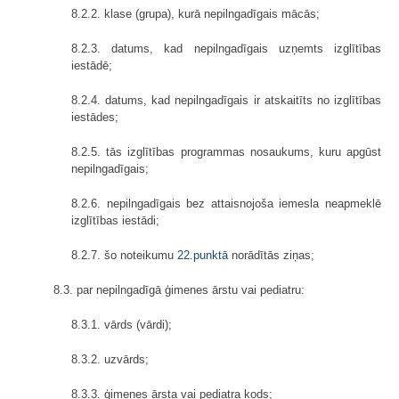
8.2.2. klase (grupa), kurā nepilngadīgais mācās;
8.2.3. datums, kad nepilngadīgais uzņemts izglītības
iestādē;
8.2.4. datums, kad nepilngadīgais ir atskaitīts no izglītības
iestādes;
8.2.5. tās izglītības programmas nosaukums, kuru apgūst
nepilngadīgais;
8.2.6. nepilngadīgais bez attaisnojoša iemesla neapmeklē
izglītības iestādi;
8.2.7. šo noteikumu
22.punktā
norādītās ziņas;
8.3. par nepilngadīgā ģimenes ārstu vai pediatru:
8.3.1. vārds (vārdi);
8.3.2. uzvārds;
8.3.3. ģimenes ārsta vai pediatra kods;