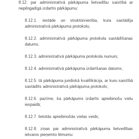
8.12. par administratīvā pārkāpuma lietvedību saistībā ar
nepilngadīgā izdarīto pārkāpumu:
8.12.1. iestāde un struktūrvienība, kura sastādīja
administratīvā pārkāpuma protokolu;
8.12.2. administratīvā pārkāpuma protokola sastādīšanas
datums;
8.12.3. administratīvā pārkāpuma protokola numurs;
8.12.4. administratīvā pārkāpuma izdarīšanas datums;
8.12.5. tā pārkāpuma juridiskā kvalifikācija, ar kuru saistībā
sastādīts administratīvā pārkāpuma protokols;
8.12.6. pazīme, ka pārkāpums izdarīts apreibinošu vielu
iespaidā;
8.12.7. lietotās apreibinošās vielas veids;
8.12.8. ziņas par administratīvā pārkāpuma lietvedības
ietvaros pieņemto lēmumu: