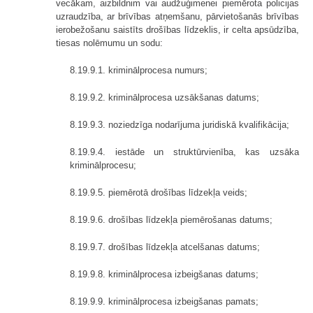
vecākam, aizbildnim vai audžuģimenei piemērota policijas
uzraudzība, ar brīvības atņemšanu, pārvietošanās brīvības
ierobežošanu saistīts drošības līdzeklis, ir celta apsūdzība,
tiesas nolēmumu un sodu:
8.19.9.1. kriminālprocesa numurs;
8.19.9.2. kriminālprocesa uzsākšanas datums;
8.19.9.3. noziedzīga nodarījuma juridiskā kvalifikācija;
8.19.9.4. iestāde un struktūrvienība, kas uzsāka
kriminālprocesu;
8.19.9.5. piemērotā drošības līdzekļa veids;
8.19.9.6. drošības līdzekļa piemērošanas datums;
8.19.9.7. drošības līdzekļa atcelšanas datums;
8.19.9.8. kriminālprocesa izbeigšanas datums;
8.19.9.9. kriminālprocesa izbeigšanas pamats;