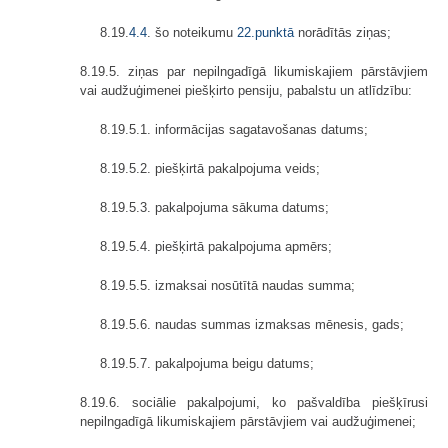
8.19.
4.4
. šo noteikumu
22.punktā
norādītās ziņas;
8.19.5. ziņas par nepilngadīgā likumiskajiem pārstāvjiem
vai audžuģimenei piešķirto pensiju, pabalstu un atlīdzību:
8.19.5.1. informācijas sagatavošanas datums;
8.19.5.2. piešķirtā pakalpojuma veids;
8.19.5.3. pakalpojuma sākuma datums;
8.19.5.4. piešķirtā pakalpojuma apmērs;
8.19.5.5. izmaksai nosūtītā naudas summa;
8.19.5.6. naudas summas izmaksas mēnesis, gads;
8.19.5.7. pakalpojuma beigu datums;
8.19.6. sociālie pakalpojumi, ko pašvaldība piešķīrusi
nepilngadīgā likumiskajiem pārstāvjiem vai audžuģimenei;