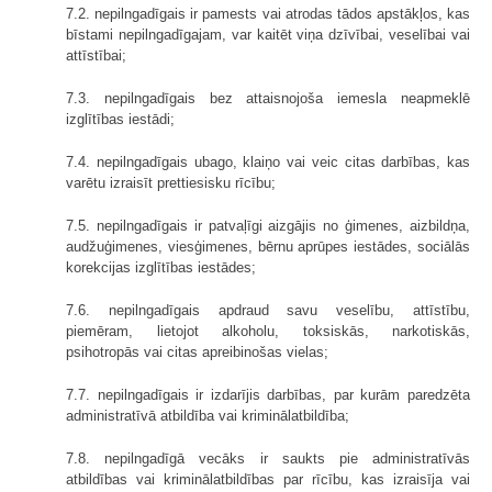
7.2. nepilngadīgais ir pamests vai atrodas tādos apstākļos, kas
bīstami nepilngadīgajam, var kaitēt viņa dzīvībai, veselībai vai
attīstībai;
7.3. nepilngadīgais bez attaisnojoša iemesla neapmeklē
izglītības iestādi;
7.4. nepilngadīgais ubago, klaiņo vai veic citas darbības, kas
varētu izraisīt prettiesisku rīcību;
7.5. nepilngadīgais ir patvaļīgi aizgājis no ģimenes, aizbildņa,
audžuģimenes, viesģimenes, bērnu aprūpes iestādes, sociālās
korekcijas izglītības iestādes;
7.6. nepilngadīgais apdraud savu veselību, attīstību,
piemēram, lietojot alkoholu, toksiskās, narkotiskās,
psihotropās vai citas apreibinošas vielas;
7.7. nepilngadīgais ir izdarījis darbības, par kurām paredzēta
administratīvā atbildība vai kriminālatbildība;
7.8. nepilngadīgā vecāks ir saukts pie administratīvās
atbildības vai kriminālatbildības par rīcību, kas izraisīja vai