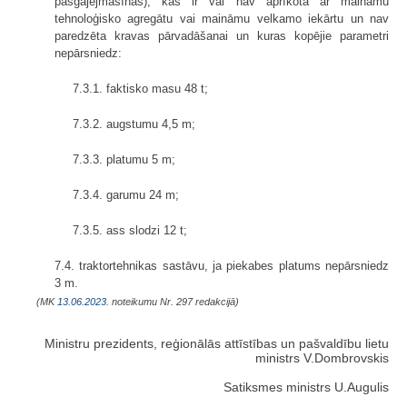
pašgājējmašīnas), kas ir vai nav aprīkota ar maināmu
tehnoloģisko agregātu vai maināmu velkamo iekārtu un nav
paredzēta kravas pārvadāšanai un kuras kopējie parametri
nepārsniedz:
7.3.1. faktisko masu 48 t;
7.3.2. augstumu 4,5 m;
7.3.3. platumu 5 m;
7.3.4. garumu 24 m;
7.3.5. ass slodzi 12 t;
7.4. traktortehnikas sastāvu, ja piekabes platums nepārsniedz
3 m.
(MK
13.06.2023.
noteikumu Nr. 297 redakcijā)
Ministru prezidents, reģionālās attīstības un pašvaldību lietu
ministrs V.Dombrovskis
Satiksmes ministrs U.Augulis