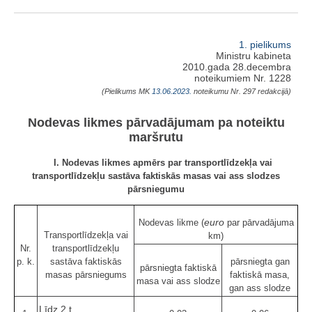
1. pielikums
Ministru kabineta
2010.gada 28.decembra
noteikumiem Nr. 1228
(Pielikums MK
13.06.2023.
noteikumu Nr. 297 redakcijā)
Nodevas likmes pārvadājumam pa noteiktu
maršrutu
I. Nodevas likmes apmērs par transportlīdzekļa vai
transportlīdzekļu sastāva faktiskās masas vai ass slodzes
pārsniegumu
euro
Nodevas likme (
par pārvadājuma
Transportlīdzekļa vai
km)
Nr.
transportlīdzekļu
p. k.
sastāva faktiskās
pārsniegta gan
pārsniegta faktiskā
masas pārsniegums
faktiskā masa,
masa vai ass slodze
gan ass slodze
Līdz 2 t