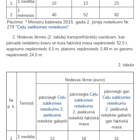
1 nedēļa
1.
10
13
23
1
2.
40
52
92
mēnesis
Piezīme. * Ministru kabineta 2015. gada 2. jūnija noteikumi Nr.
279 "
Ceļu satiksmes noteikumi
".
2. Nodevas likmes (2. tabula) transportlīdzekļu sastāvam, kas
pārvadā nedalāmu kravu un kura faktiskā masa nepārsniedz 52,0 t,
augstums nepārsniedz 4,5 m, platums nepārsniedz 3,49 m un garums
nepārsniedz 24,0 m:
2. tabula
euro
Nodevas likme (
)
pārsniegti gan
pārsniegta
Ceļu
pārsniegti
Ceļu
Ceļu satiksmes
satiksmes
Nr.
Termiņš
satiksmes
noteikumu
noteikumu
p. k.
noteikumu
2.
2.
pielikumā
2.
pielikumā
pielikumā
noteiktie gabarīti,
noteiktā faktiskā
noteiktie gabarīti
gan faktiskā
masa
masa
1 nedēļa
1.
13
18
31