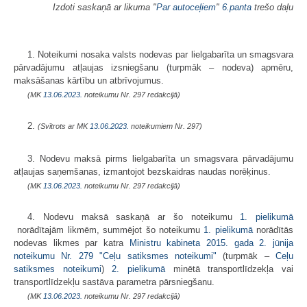
Izdoti saskaņā ar likuma "
Par autoceļiem
"
6.panta
trešo daļu
1. Noteikumi nosaka valsts nodevas par lielgabarīta un smagsvara
pārvadājumu atļaujas izsniegšanu (turpmāk – nodeva) apmēru,
maksāšanas kārtību un atbrīvojumus.
(MK
13.06.2023.
noteikumu Nr. 297 redakcijā)
2.
(Svītrots ar MK
13.06.2023.
noteikumiem Nr. 297)
3. Nodevu maksā pirms lielgabarīta un smagsvara pārvadājumu
atļaujas saņemšanas, izmantojot bezskaidras naudas norēķinus.
(MK
13.06.2023.
noteikumu Nr. 297 redakcijā)
4. Nodevu maksā saskaņā ar šo noteikumu
1. pielikumā
norādītajām likmēm, summējot šo noteikumu
1. pielikumā
norādītās
nodevas likmes par katra
Ministru kabineta 2015. gada 2. jūnija
noteikumu Nr. 279
"Ceļu satiksmes noteikumi"
(turpmāk –
Ceļu
satiksmes noteikumi
)
2. pielikumā
minētā transportlīdzekļa vai
transportlīdzekļu sastāva parametra pārsniegšanu.
(MK
13.06.2023.
noteikumu Nr. 297 redakcijā)