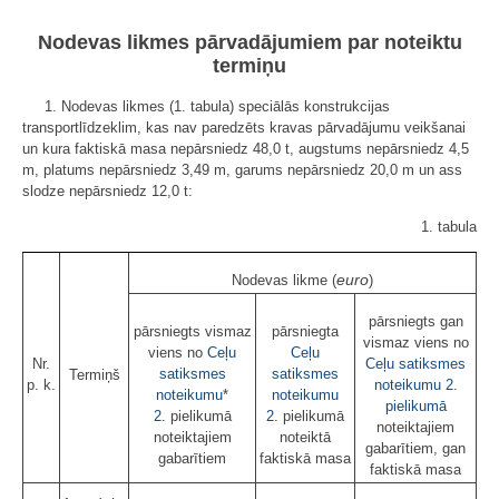
Nodevas likmes pārvadājumiem par noteiktu
termiņu
1. Nodevas likmes (1. tabula) speciālās konstrukcijas
transportlīdzeklim, kas nav paredzēts kravas pārvadājumu veikšanai
un kura faktiskā masa nepārsniedz 48,0 t, augstums nepārsniedz 4,5
m, platums nepārsniedz 3,49 m, garums nepārsniedz 20,0 m un ass
slodze nepārsniedz 12,0 t:
1. tabula
euro
Nodevas likme (
)
pārsniegts gan
pārsniegts vismaz
pārsniegta
vismaz viens no
viens no
Ceļu
Ceļu
Nr.
Ceļu satiksmes
satiksmes
satiksmes
Termiņš
p. k.
noteikumu
2.
noteikumu
*
noteikumu
pielikumā
2.
pielikumā
2.
pielikumā
noteiktajiem
noteiktajiem
noteiktā
gabarītiem, gan
gabarītiem
faktiskā masa
faktiskā masa