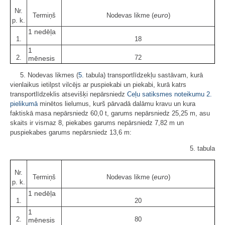
Nr.
euro
Termiņš
Nodevas likme (
)
p. k.
1 nedēļa
1.
18
1
2.
72
mēnesis
5. Nodevas likmes (
5.
tabula) transportlīdzekļu sastāvam, kurā
vienlaikus ietilpst vilcējs ar puspiekabi un piekabi, kurā katrs
transportlīdzeklis atsevišķi nepārsniedz
Ceļu satiksmes noteikumu
2.
pielikumā
minētos lielumus, kurš pārvadā dalāmu kravu un kura
faktiskā masa nepārsniedz 60,0 t, garums nepārsniedz 25,25 m, asu
skaits ir vismaz 8, piekabes garums nepārsniedz 7,82 m un
puspiekabes garums nepārsniedz 13,6 m:
5. tabula
Nr.
euro
Termiņš
Nodevas likme (
)
p. k.
1 nedēļa
1.
20
1
2.
80
mēnesis