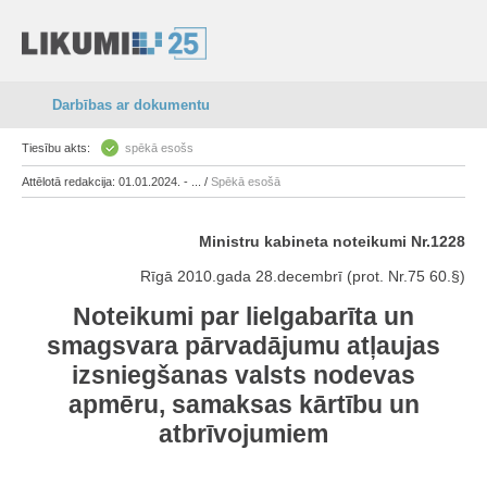
Darbības ar dokumentu
Tiesību akts:
spēkā esošs
Attēlotā redakcija: 01.01.2024. - ... /
Spēkā esošā
Ministru kabineta noteikumi Nr.1228
Rīgā 2010.gada 28.decembrī (prot. Nr.75 60.§)
Noteikumi par lielgabarīta un
smagsvara pārvadājumu atļaujas
izsniegšanas valsts nodevas
apmēru, samaksas kārtību un
atbrīvojumiem