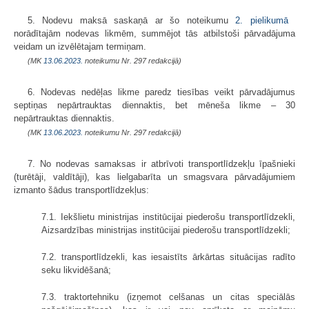
5. Nodevu maksā saskaņā ar šo noteikumu
2. pielikumā
norādītajām nodevas likmēm, summējot tās atbilstoši pārvadājuma
veidam un izvēlētajam termiņam.
(MK
13.06.2023.
noteikumu Nr. 297 redakcijā)
6. Nodevas nedēļas likme paredz tiesības veikt pārvadājumus
septiņas nepārtrauktas diennaktis, bet mēneša likme – 30
nepārtrauktas diennaktis.
(MK
13.06.2023.
noteikumu Nr. 297 redakcijā)
7. No nodevas samaksas ir atbrīvoti transportlīdzekļu īpašnieki
(turētāji, valdītāji), kas lielgabarīta un smagsvara pārvadājumiem
izmanto šādus transportlīdzekļus:
7.1. Iekšlietu ministrijas institūcijai piederošu transportlīdzekli,
Aizsardzības ministrijas institūcijai piederošu transportlīdzekli;
7.2. transportlīdzekli, kas iesaistīts ārkārtas situācijas radīto
seku likvidēšanā;
7.3. traktortehniku (izņemot celšanas un citas speciālās