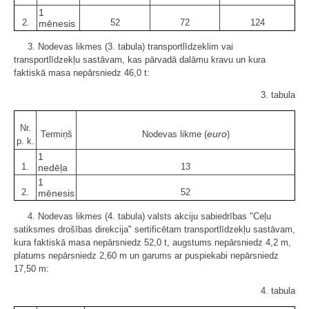
1
2.
52
72
124
mēnesis
3. Nodevas likmes (3. tabula) transportlīdzeklim vai
transportlīdzekļu sastāvam, kas pārvadā dalāmu kravu un kura
faktiskā masa nepārsniedz 46,0 t:
3. tabula
Nr.
euro
Termiņš
Nodevas likme (
)
p. k.
1
1.
13
nedēļa
1
2.
52
mēnesis
4. Nodevas likmes (4. tabula) valsts akciju sabiedrības "Ceļu
satiksmes drošības direkcija" sertificētam transportlīdzekļu sastāvam,
kura faktiskā masa nepārsniedz 52,0 t, augstums nepārsniedz 4,2 m,
platums nepārsniedz 2,60 m un garums ar puspiekabi nepārsniedz
17,50 m:
4. tabula