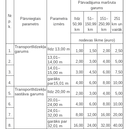
Pārvadājuma maršruta
garums
Nr.
Pārsniegtais
Parametra
līdz
51–
151–
251
p.
parametrs
izmērs
50,99
150,99
250,99
km un
k.
km
km
km
vairāk
euro
nodevas likme (
)
Transportlīdzekļa
līdz 13,00 m
1.
1,00
1,50
2,00
2,50
garums
13,01–
2.
2,00
3,00
4,00
5,00
14,00 m
14,01–
3.
3,00
4,50
6,00
7,50
15,00 m
garāks
4.
4,00
6,00
8,00
10,00
par15,01 m
Transportlīdzekļu
līdz 20,00 m
5.
2,00
3,00
4,00
5,00
sastāva garums
20,01–
6.
4,00
6,00
8,00
10,00
24,00 m
24,01–
7.
8,00
12,00
16,00
20,00
32,00 m
garāks par
8.
16,00
24,00
32,00
40,00
32,01 m