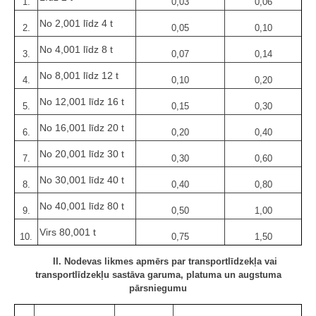
1.
0,03
0,06
No 2,001 līdz 4 t
2.
0,05
0,10
No 4,001 līdz 8 t
3.
0,07
0,14
No 8,001 līdz 12 t
4.
0,10
0,20
No 12,001 līdz 16 t
5.
0,15
0,30
No 16,001 līdz 20 t
6.
0,20
0,40
No 20,001 līdz 30 t
7.
0,30
0,60
No 30,001 līdz 40 t
8.
0,40
0,80
No 40,001 līdz 80 t
9.
0,50
1,00
Virs 80,001 t
10.
0,75
1,50
II. Nodevas likmes apmērs par transportlīdzekļa vai
transportlīdzekļu sastāva garuma, platuma un augstuma
pārsniegumu