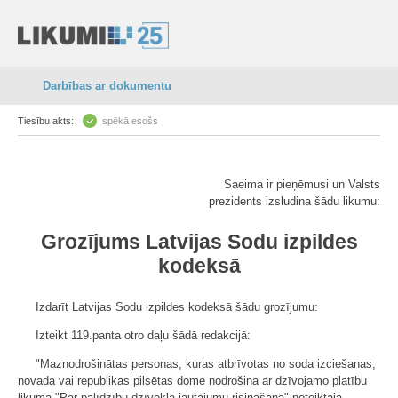
Darbības ar dokumentu
Tiesību akts:
spēkā esošs
Saeima ir pieņēmusi un Valsts
prezidents izsludina šādu likumu:
Grozījums Latvijas Sodu izpildes
kodeksā
Izdarīt Latvijas Sodu izpildes kodeksā šādu grozījumu:
Izteikt 119.panta otro daļu šādā redakcijā:
"Maznodrošinātas personas, kuras atbrīvotas no soda izciešanas,
novada vai republikas pilsētas dome nodrošina ar dzīvojamo platību
likumā "Par palīdzību dzīvokļa jautājumu risināšanā" noteiktajā