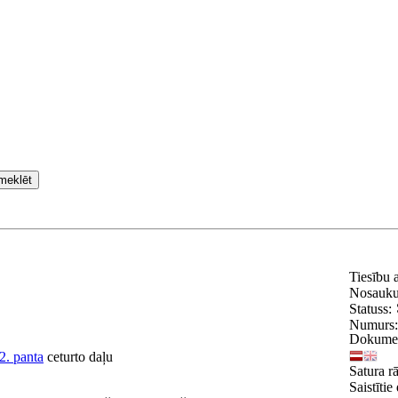
meklēt
Tiesību 
Nosauk
Statuss:
Numurs
Dokumen
2. panta
ceturto daļu
Satura rā
Saistīti