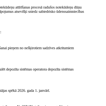
otekūdeņu attīrīšanas procesā radušos notekūdeņu dūņu
kalpojumus atsevišķi sniedz sabiedrisko ūdenssaimniecības
:
āšanai pieņem no nešķirotiem sadzīves atkritumiem
ēt depozīta sistēmas operatora depozīta sistēmas
tājas spēkā 2026. gada 1. janvārī.