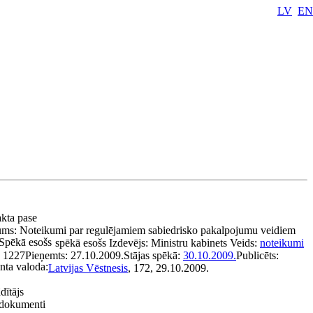
LV
EN
akta pase
ums:
Noteikumi par regulējamiem sabiedrisko pakalpojumu veidiem
Spēkā esošs
spēkā esošs
Izdevējs:
Ministru kabinets
Veids:
noteikumi
:
1227
Pieņemts:
27.10.2009.
Stājas spēkā:
30.10.2009.
Publicēts:
ta valoda:
Latvijas Vēstnesis
, 172, 29.10.2009.
dītājs
e dokumenti