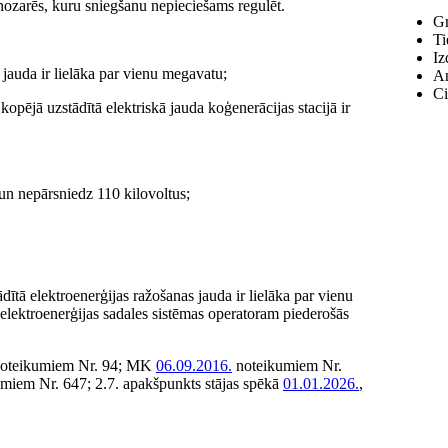
ozarēs, kuru sniegšanu nepieciešams regulēt.
Gr
Ti
Iz
ā jau­da ir lielāka par vienu megavatu;
An
Ci
kopējā uzstādītā elektriskā jauda koģenerācijas stacijā ir
u un nepārsniedz 110 kilovoltus;
dītā elektroenerģijas ražošanas jauda ir lielāka par vienu
elektroenerģijas sadales sistēmas operatoram piederošās
oteikumiem Nr. 94; MK
06.09.2016.
noteikumiem Nr.
miem Nr. 647; 2.7. apakšpunkts stājas spēkā
01.01.2026.
,