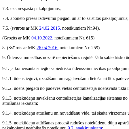
7.3. eksprespasta pakalpojumus;
7.4. abonēto preses izdevumu piegādi un ar to saistītos pakalpojumus;
7.5.
(svītrots ar MK
24.02.2015.
noteikumiem Nr.94)
.
(Grozīts ar MK
04.10.2022.
noteikumiem Nr. 615)
8.
(Svītrots ar MK
26.04.2016.
noteikumiem Nr. 259)
9. Ūdenssaimniecības nozarē nepieciešams regulēt šādu sabiedrisko 
9.1. ja komersanta sniegto sabiedrisko ūdenssaimniecības pakalpoju
9.1.1. ūdens ieguvi, uzkrāšanu un sagatavošanu lietošanai līdz padevei
9.1.2. ūdens piegādi no padeves vietas centralizētajā ūdensvada tīklā l
9.1.3. notekūdeņu savākšanu centralizētajās kanalizācijas sistēmās n
attīrīšanas iekārtām;
9.1.4. notekūdeņu attīrīšanu un novadīšanu vidē, tai skaitā virszemes
9.1.5. notekūdeņu attīrīšanas procesā radušos notekūdeņu dūņu apstrādi
pakalpojumi neatbilst šo noteikumu
9.2. apakšpunktam
;