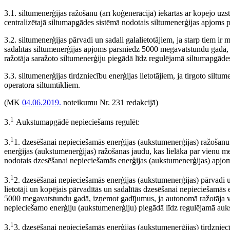
3.1. siltumenerģijas ražošanu (arī koģenerācijā) iekārtās ar kopējo uzs
centralizētajā siltumapgādes sistēmā nodotais siltumenerģijas apjoms
3.2. siltumenerģijas pārvadi un sadali galalietotājiem, ja starp tiem ir 
sadalītās siltumenerģijas apjoms pārsniedz 5000 megavatstundu gadā,
ražotāja saražoto siltumenerģiju piegādā līdz regulējamā siltumapgādes
3.3. siltumenerģijas tirdzniecību enerģijas lietotājiem, ja tirgoto sil
operatora siltumtīkliem.
(MK
04.06.2019.
noteikumu Nr. 231 redakcijā)
1
3.
Aukstumapgādē nepieciešams regulēt:
1
3.
1.
dzesēšanai nepieciešamās enerģijas (aukstumenerģijas) ražošanu 
enerģijas (aukstumenerģijas) ražošanas jaudu, kas lielāka par vienu m
nodotais dzesēšanai nepieciešamās enerģijas (aukstumenerģijas) apj
1
3.
2. dzesēšanai nepieciešamās enerģijas (aukstumenerģijas) pārvadi un
lietotāji un kopējais pārvadītās un sadalītās dzesēšanai nepieciešamās
5000 megavatstundu gadā, izņemot gadījumus, ja autonomā ražotāja va
nepieciešamo enerģiju (aukstumenerģiju) piegādā līdz regulējamā auk
1
3.
3. dzesēšanai nepieciešamās enerģijas (aukstumenerģijas) tirdzniecīb