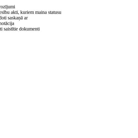
ozījumi
esību akti, kuriem maina statusu
doti saskaņā ar
otācija
ti saistītie dokumenti