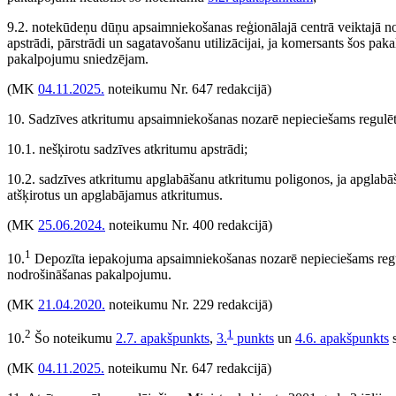
9.2. notekūdeņu dūņu apsaimniekošanas reģionālajā centrā veiktajā n
apstrādi, pārstrādi un sagatavošanu utilizācijai, ja komersants šos pa
pakalpojumu sniedzējam.
(MK
04.11.2025.
noteikumu Nr. 647 redakcijā)
10. Sadzīves atkritumu apsaimniekošanas nozarē nepieciešams regulēt
10.1. nešķirotu sadzīves atkritumu apstrādi;
10.2. sadzīves atkritumu apglabāšanu atkritumu poligonos, ja apglab
atšķirotus un apglabājamus atkritumus.
(MK
25.06.2024.
noteikumu Nr. 400 redakcijā)
1
10.
Depozīta iepakojuma apsaimniekošanas nozarē nepieciešams regul
nodrošināšanas pakalpojumu.
(MK
21.04.2020.
noteikumu Nr. 229 redakcijā)
2
1
10.
Šo noteikumu
2.7. apakšpunkts
,
3.
punkts
un
4.6. apakšpunkts
s
(MK
04.11.2025.
noteikumu Nr. 647 redakcijā)