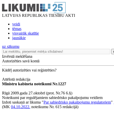
LATVIJAS REPUBLIKAS TIESĪBU AKTI
veidi
tēmas
visvairāk skatītie
jaunākie
uz sākumu
Izvērstā meklēšana
Autorizēties savā kontā
Kādēļ autorizēties vai reģistrēties?
Attēlotā redakcija
Ministru kabineta noteikumi Nr.1227
Rīgā 2009.gada 27.oktobrī (prot. Nr.76 6.§)
Noteikumi par regulējamiem sabiedrisko pakalpojumu veidiem
Izdoti saskaņā ar likuma "
Par sabiedrisko pakalpojumu regulatoriem
"
(MK
04.10.2022.
noteikumu Nr. 615 redakcijā)