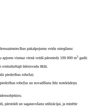
ūdenssaimniecības pakalpojumu veidu sniegšanu:
3
mu apjoms vismaz vienā veidā pārsniedz 100 000 m
gadā:
 centralizētajā ūdensvada tīklā;
īdz piederības robežai;
o piederības robežas un novadīšanu līdz notekūdeņu
 ūdensobjektos;
, pārstrādi un sagatavošanu utilizācijai, ja minētie