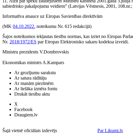
11. Atzīt par spēku zaudējušiem Ministru kabineta 2001.gada 3.jūlij
sabiedrisko pakalpojumu veidiem” (Latvijas Vēstnesis, 2001, 108.nr.; 2
Informatīva atsauce uz Eiropas Savienības direktīvām
(MK
04.10.2022.
noteikumu Nr. 615 redakcijā)
Šajos noteikumos iekļautas tiesību normas, kas izriet no Eiropas Pa
Nr.
2018/1972/ES
par Eiropas Elektronisko sakaru kodeksa izveidi.
Ministru prezidents V.Dombrovskis
Ekonomikas ministrs A.Kampars
Ar grozījumu sarakstu
Ar satura rādītāju
Ar manām piezīmēm
Ar lielāka izmēra fontu
Drukāt tiesību aktu
X
Facebook
Draugiem.lv
Šajā vietnē oficiālais izdevējs
Par Likumi.lv