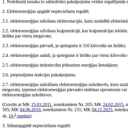
1. Noteikumi nosaka to sabiedrisko pakalpojumu veidus regulējamās n
2. Elektroenerģijas apgādē nepieciešams regulēt:
2.1. elektroenerģijas ražošanu elektro­stacijās, kuru uzstādītā elektrisk
2.2. elektroenerģijas ražošanu koģenerācijā, kur koģenerācijas iekārtu 
lielāka par vienu megavatu;
2.3. elektroenerģijas pārvadi, ja spriegums ir 110 kilovoltu un lielāks;
2.4. elektroenerģijas sadali, ja spriegums ir lielāks par vienu kilovolt
2.5. elektroenerģijas tirdzniecību jebkuriem enerģijas lietotājiem;
2.6. pieprasījuma reakcijas pakalpojumu;
2.7. elektroenerģijas uzkrāšanu elektroenerģijas uzkrātuvēs, kuru uzstā
megavatu, izņemot elektroenerģijas pārvades sistēmas operatoram vai 
elektroenerģijas uzkrātuves.
(Grozīts ar MK
15.03.2011.
noteikumiem Nr. 205; MK
24.02.2015.
n
595; MK
04.06.2019.
noteikumiem Nr. 231; MK
04.11.2025.
noteiku
2
sk.
10.
punktu
)
3. Siltumapgādē nepieciešams regulēt: