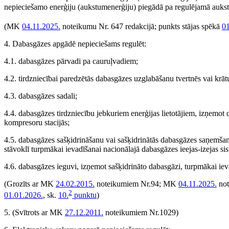
nepieciešamo enerģiju (aukstumenerģiju) piegādā pa regulējamā aukst
(MK
04.11.2025.
noteikumu Nr. 647 redakcijā; punkts stājas spēkā
01
4. Dabasgāzes apgādē nepieciešams regulēt:
4.1. dabasgāzes pārvadi pa cauruļvadiem;
4.2. tirdzniecībai paredzētās dabasgāzes uzglabāšanu tvertnēs vai krātu
4.3. dabasgāzes sadali;
4.4. dabasgāzes tirdzniecību jebkuriem enerģijas lietotājiem, izņemot 
kompresoru stacijās;
4.5. dabasgāzes sašķidrināšanu vai sašķidrinātās dabasgāzes saņemša
stāvoklī turpmākai ievadīšanai nacionālajā dabasgāzes ieejas-izejas si
4.6. dabasgāzes ieguvi, izņemot sašķidrināto dabasgāzi, turpmākai ieva
(Grozīts ar MK
24.02.2015.
noteikumiem Nr.94; MK
04.11.2025.
not
2
01.01.2026.
, sk.
10.
punktu
)
5.
(Svītrots ar MK
27.12.2011.
noteikumiem Nr.1029)