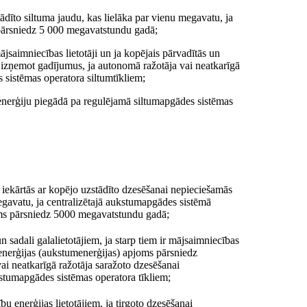
tādīto siltuma jaudu, kas lielāka par vienu megavatu, ja
 pārsniedz 5 000 megavatstundu gadā;
mājsaimniecības lietotāji un ja kopējais pārvadītās un
 izņemot gadījumus, ja autonomā ražotāja vai neatkarīgā
 sistēmas operatora siltumtīkliem;
tumenerģiju piegādā pa regulējamā siltumapgādes sistēmas
iekārtās ar kopējo uzstādīto dzesēšanai nepieciešamās
egavatu, ja centralizētajā aukstumapgādes sistēmā
oms pārsniedz 5000 megavatstundu gadā;
 sadali galalietotājiem, ja starp tiem ir mājsaimniecības
 enerģijas (aukstumenerģijas) apjoms pārsniedz
i neatkarīgā ražotāja saražoto dzesēšanai
stumapgādes sistēmas operatora tīkliem;
u enerģijas lietotājiem, ja tirgoto dzesēšanai