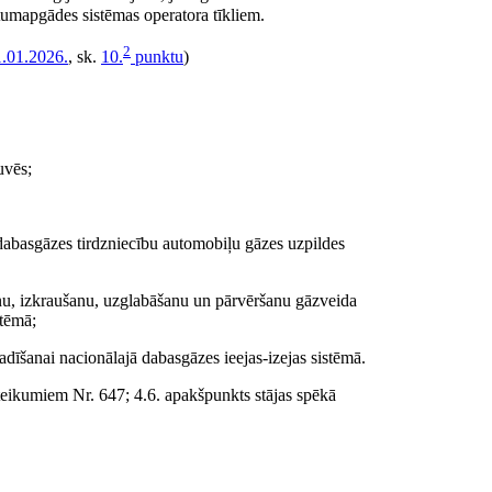
umapgādes sistēmas operatora tīkliem.
2
.01.2026.
, sk.
10.
punktu
)
­vēs;
da­bas­gāzes tirdzniecību automobiļu gāzes uzpildes
nu, izkraušanu, uzglabāšanu un pārvēršanu gāzveida
stēmā;
dīšanai nacionālajā dabasgāzes ieejas-izejas sistēmā.
eikumiem Nr. 647; 4.6. apakšpunkts stājas spēkā