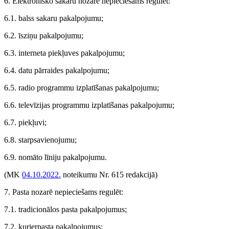
6. Elektronisko sakaru nozarē nepieciešams regulēt:
6.1. balss sakaru pakalpojumu;
6.2. īsziņu pakalpojumu;
6.3. interneta piekļuves pakalpojumu;
6.4. datu pārraides pakalpojumu;
6.5. radio programmu izplatīšanas pakalpojumu;
6.6. televīzijas programmu izplatīšanas pakalpojumu;
6.7. piekļuvi;
6.8. starpsavienojumu;
6.9. nomāto līniju pakalpojumu.
(MK
04.10.2022.
noteikumu Nr. 615 redakcijā)
7. Pasta nozarē nepieciešams regulēt:
7.1. tradicionālos pasta pakalpojumus;
7.2. kurjerpasta pakalpojumus;