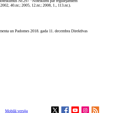
a noteikumus Nr.297 “Noteikumi par regulējamiem
002, 40.nr.; 2005, 12.nr.; 2008, 1., 113.nr.).
rlamenta un Padomes 2018. gada 11. decembra Direktīvas
Mobilā versija