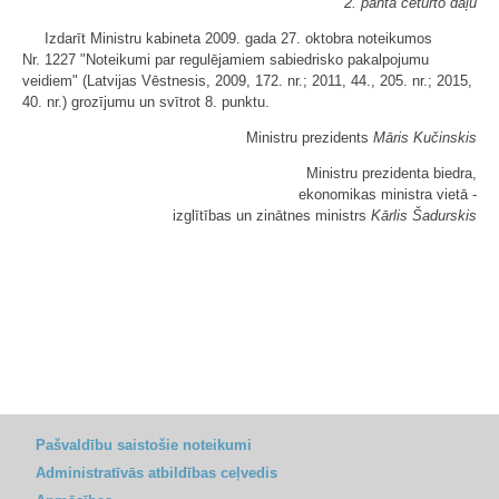
2. panta ceturto daļu
Izdarīt Ministru kabineta 2009. gada 27. oktobra noteikumos
Nr. 1227 "Noteikumi par regulējamiem sabiedrisko pakalpojumu
veidiem" (Latvijas Vēstnesis, 2009, 172. nr.; 2011, 44., 205. nr.; 2015,
40. nr.) grozījumu un svītrot 8. punktu.
Ministru prezidents
Māris Kučinskis
Ministru prezidenta biedra,
ekonomikas ministra vietā -
izglītības un zinātnes ministrs
Kārlis Šadurskis
Pašvaldību saistošie noteikumi
Administratīvās atbildības ceļvedis