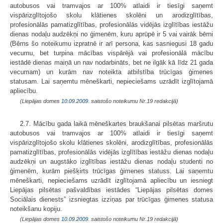
autobusos vai tramvajos ar 100% atlaidi ir tiesīgi saņemt
vispārizglītojošo skolu klātienes skolēni un arodizglītības,
profesionālās pamatizglītības, profesionālās vidējās izglītības iestāžu
dienas nodaļu audzēkņi no ģimenēm, kuru aprūpē ir 5 vai vairāk bērni
(Bērns šo noteikumu izpratnē ir arī persona, kas sasniegusi 18 gadu
vecumu, bet turpina mācības vispārējā vai profesionālā mācību
iestādē dienas maiņā un nav nodarbināts, bet ne ilgāk kā līdz 21 gada
vecumam) un kurām nav noteikta atbilstība trūcīgas ģimenes
statusam. Lai saņemtu mēneškarti, nepieciešams uzrādīt izglītojamā
apliecību.
(Liepājas domes
10.09.2009.
saistošo noteikumu Nr.19 redakcijā)
2.7. Mācību gada laikā mēneškartes braukšanai pilsētas maršrutu
autobusos vai tramvajos ar 100% atlaidi ir tiesīgi saņemt
vispārizglītojošo skolu klātienes skolēni, arodizglītības, profesionālās
pamatizglītības, profesionālās vidējās izglītības iestāžu dienas nodaļu
audzēkņi un augstāko izglītības iestāžu dienas nodaļu studenti no
ģimenēm, kurām piešķirts trūcīgas ģimenes statuss. Lai saņemtu
mēneškarti, nepieciešams uzrādīt izglītojamā apliecību un iesniegt
Liepājas pilsētas pašvaldības iestādes “Liepājas pilsētas domes
Sociālais dienests” izsniegtas izziņas par trūcīgas ģimenes statusa
noteikšanu kopiju.
(Liepājas domes
10.09.2009.
saistošo noteikumu Nr.19 redakcijā)