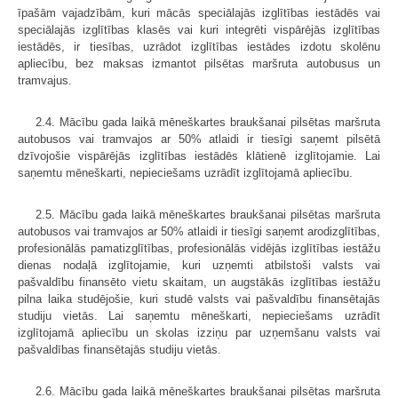
īpašām vajadzībām, kuri mācās speciālajās izglītības iestādēs vai
speciālajās izglītības klasēs vai kuri integrēti vispārējās izglītības
iestādēs, ir tiesības, uzrādot izglītības iestādes izdotu skolēnu
apliecību, bez maksas izmantot pilsētas maršruta autobusus un
tramvajus.
2.4. Mācību gada laikā mēneškartes braukšanai pilsētas maršruta
autobusos vai tramvajos ar 50% atlaidi ir tiesīgi saņemt pilsētā
dzīvojošie vispārējās izglītības iestādēs klātienē izglītojamie. Lai
saņemtu mēneškarti, nepieciešams uzrādīt izglītojamā apliecību.
2.5. Mācību gada laikā mēneškartes braukšanai pilsētas maršruta
autobusos vai tramvajos ar 50% atlaidi ir tiesīgi saņemt arodizglītības,
profesionālās pamatizglītības, profesionālās vidējās izglītības iestāžu
dienas nodaļā izglītojamie, kuri uzņemti atbilstoši valsts vai
pašvaldību finansēto vietu skaitam, un augstākās izglītības iestāžu
pilna laika studējošie, kuri studē valsts vai pašvaldību finansētajās
studiju vietās. Lai saņemtu mēneškarti, nepieciešams uzrādīt
izglītojamā apliecību un skolas izziņu par uzņemšanu valsts vai
pašvaldības finansētajās studiju vietās.
2.6. Mācību gada laikā mēneškartes braukšanai pilsētas maršruta