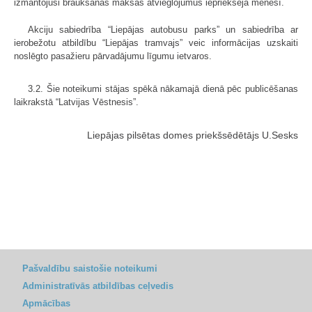
izmantojuši braukšanas maksas atvieglojumus iepriekšējā mēnesī.
Akciju sabiedrība “Liepājas autobusu parks” un sabiedrība ar
ierobežotu atbildību “Liepājas tramvajs” veic informācijas uzskaiti
noslēgto pasažieru pārvadājumu līgumu ietvaros.
3.2. Šie noteikumi stājas spēkā nākamajā dienā pēc publicēšanas
laikrakstā “Latvijas Vēstnesis”.
Liepājas pilsētas domes priekšsēdētājs U.Sesks
Pašvaldību saistošie noteikumi
Administratīvās atbildības ceļvedis
Apmācības