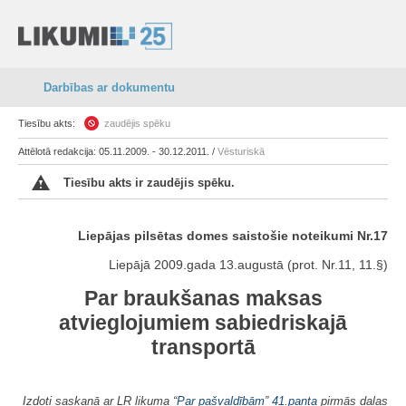
Darbības ar dokumentu
Tiesību akts:
zaudējis spēku
Attēlotā redakcija: 05.11.2009. - 30.12.2011. /
Vēsturiskā
Tiesību akts ir zaudējis spēku.
Liepājas pilsētas domes saistošie noteikumi Nr.17
Liepājā 2009.gada 13.augustā (prot. Nr.11, 11.§)
Par braukšanas maksas
atvieglojumiem sabiedriskajā
transportā
Izdoti saskaņā ar LR likuma “
Par pašvaldībām
”
41.panta
pirmās daļas