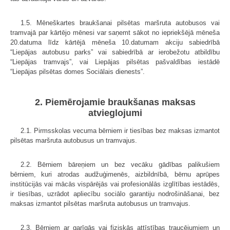
1.5. Mēneškartes braukšanai pilsētas maršruta autobusos vai
tramvajā par kārtējo mēnesi var saņemt sākot no iepriekšējā mēneša
20.datuma līdz kārtējā mēneša 10.datumam akciju sabiedrībā
“Liepājas autobusu parks” vai sabiedrībā ar ierobežotu atbildību
“Liepājas tramvajs”, vai Liepājas pilsētas pašvaldības iestādē
“Liepājas pilsētas domes Sociālais dienests”.
2. Piemērojamie braukšanas maksas
atvieglojumi
2.1. Pirmsskolas vecuma bērniem ir tiesības bez maksas izmantot
pilsētas maršruta autobusus un tramvajus.
2.2. Bērniem bāreņiem un bez vecāku gādības palikušiem
bērniem, kuri atrodas audžuģimenēs, aizbildnībā, bērnu aprūpes
institūcijās vai mācās vispārējās vai profesionālās izglītības iestādēs,
ir tiesības, uzrādot apliecību sociālo garantiju nodrošināšanai, bez
maksas izmantot pilsētas maršruta autobusus un tramvajus.
2.3. Bērniem ar garīgās vai fiziskās attīstības traucējumiem un