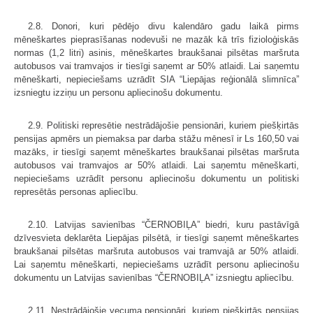
2.8. Donori, kuri pēdējo divu kalendāro gadu laikā pirms
mēneškartes pieprasīšanas nodevuši ne mazāk kā trīs fizioloģiskās
normas (1,2 litri) asinis, mēneškartes braukšanai pilsētas maršruta
autobusos vai tramvajos ir tiesīgi saņemt ar 50% atlaidi. Lai saņemtu
mēneškarti, nepieciešams uzrādīt SIA “Liepājas reģionālā slimnīca”
izsniegtu izziņu un personu apliecinošu dokumentu.
2.9. Politiski represētie nestrādājošie pensionāri, kuriem piešķirtās
pensijas apmērs un piemaksa par darba stāžu mēnesī ir Ls 160,50 vai
mazāks, ir tiesīgi saņemt mēneškartes braukšanai pilsētas maršruta
autobusos vai tramvajos ar 50% atlaidi. Lai saņemtu mēneškarti,
nepieciešams uzrādīt personu apliecinošu dokumentu un politiski
represētās personas apliecību.
2.10. Latvijas savienības “ČERNOBIĻA” biedri, kuru pastāvīgā
dzīvesvieta deklarēta Liepājas pilsētā, ir tiesīgi saņemt mēneškartes
braukšanai pilsētas maršruta autobusos vai tramvajā ar 50% atlaidi.
Lai saņemtu mēneškarti, nepieciešams uzrādīt personu apliecinošu
dokumentu un Latvijas savienības “ČERNOBIĻA” izsniegtu apliecību.
2.11. Nestrādājošie vecuma pensionāri, kuriem piešķirtās pensijas