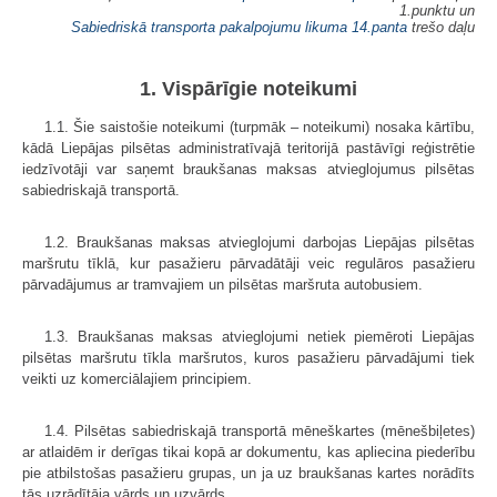
1.punktu un
Sabiedriskā transporta pakalpojumu likuma
14.panta
trešo daļu
1. Vispārīgie noteikumi
1.1. Šie saistošie noteikumi (turpmāk – noteikumi) nosaka kārtību,
kādā Liepājas pilsētas administratīvajā teritorijā pastāvīgi reģistrētie
iedzīvotāji var saņemt braukšanas maksas atvieglojumus pilsētas
sabiedriskajā transportā.
1.2. Braukšanas maksas atvieglojumi darbojas Liepājas pilsētas
maršrutu tīklā, kur pasažieru pārvadātāji veic regulāros pasažieru
pārvadājumus ar tramvajiem un pilsētas maršruta autobusiem.
1.3. Braukšanas maksas atvieglojumi netiek piemēroti Liepājas
pilsētas maršrutu tīkla maršrutos, kuros pasažieru pārvadājumi tiek
veikti uz komerciālajiem principiem.
1.4. Pilsētas sabiedriskajā transportā mēneškartes (mēnešbiļetes)
ar atlaidēm ir derīgas tikai kopā ar dokumentu, kas apliecina piederību
pie atbilstošas pasažieru grupas, un ja uz braukšanas kartes norādīts
tās uzrādītāja vārds un uzvārds.