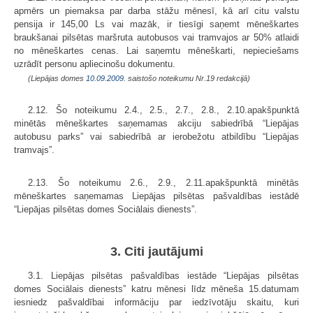
apmērs un piemaksa par darba stāžu mēnesī, kā arī citu valstu
pensija ir 145,00 Ls vai mazāk, ir tiesīgi saņemt mēneškartes
braukšanai pilsētas maršruta autobusos vai tramvajos ar 50% atlaidi
no mēneškartes cenas. Lai saņemtu mēneškarti, nepieciešams
uzrādīt personu apliecinošu dokumentu.
(Liepājas domes
10.09.2009.
saistošo noteikumu Nr.19 redakcijā)
2.12. Šo noteikumu 2.4., 2.5., 2.7., 2.8., 2.10.apakšpunktā
minētās mēneškartes saņemamas akciju sabiedrībā “Liepājas
autobusu parks” vai sabiedrībā ar ierobežotu atbildību “Liepājas
tramvajs”.
2.13. Šo noteikumu 2.6., 2.9., 2.11.apakšpunktā minētās
mēneškartes saņemamas Liepājas pilsētas pašvaldības iestādē
“Liepājas pilsētas domes Sociālais dienests”.
3. Citi jautājumi
3.1. Liepājas pilsētas pašvaldības iestāde “Liepājas pilsētas
domes Sociālais dienests” katru mēnesi līdz mēneša 15.datumam
iesniedz pašvaldībai informāciju par iedzīvotāju skaitu, kuri