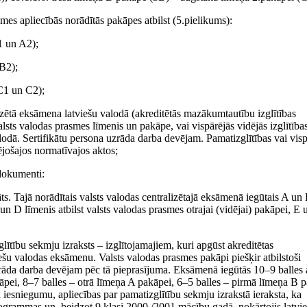
es apliecībās norādītās pakāpes atbilst (5.pielikums):
1 un A2);
 B2);
(C1 un C2);
ralizētā eksāmena latviešu valodā (akreditētās mazākumtautību izglītības
ts valodas prasmes līmenis un pakāpe, vai vispārējās vidējās izglītība
alodā. Sertifikātu persona uzrāda darba devējam. Pamatizglītības vai visp
lējošajos normatīvajos aktos;
 dokumenti:
kāts. Tajā norādītais valsts valodas centralizētajā eksāmenā iegūtais A un
 un D līmenis atbilst valsts valodas prasmes otrajai (vidējai) pakāpei, E 
lītību sekmju izraksts – izglītojamajiem, kuri apgūst akreditētas
ešu valodas eksāmenu. Valsts valodas prasmes pakāpi piešķir atbilstoši
āda darba devējam pēc tā pieprasījuma. Eksāmenā iegūtās 10–9 balles a
āpei, 8–7 balles – otrā līmeņa A pakāpei, 6–5 balles – pirmā līmeņa B p
 iesniegumu, apliecības par pamatizglītību sekmju izrakstā ieraksta, ka
rogrammas un, beidzot 9.klasi 2000./2001.mācību gadā, nokārtojis latvi