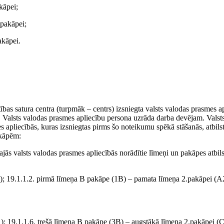
kāpei;
.pakāpei;
akāpei.
ītības satura centra (turpmāk – centrs) izsniegta valsts valodas prasmes a
. Valsts valodas prasmes apliecību persona uzrāda darba devējam. Valst
 apliecībās, kuras izsniegtas pirms šo noteikumu spēkā stāšanās, atbils
akāpēm:
jās valsts valodas prasmes apliecībās norādītie līmeņi un pakāpes atbils
); 19.1.1.2. pirmā līmeņa B pakāpe (1B) – pamata līmeņa 2.pakāpei (A
); 19.1.1.6. trešā līmeņa B pakāpe (3B) – augstākā līmeņa 2.pakāpei (C