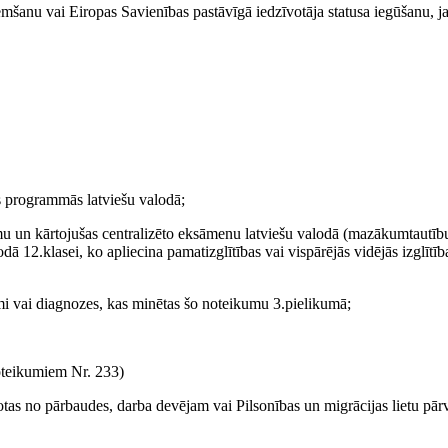
emšanu vai Eiropas Savienības pastāvīgā iedzīvotāja statusa iegūšanu, ja
ās programmās latviešu valodā;
u un kārtojušas centralizēto eksāmenu latviešu valodā (mazākumtautīb
ā 12.klasei, ko apliecina pamatizglītības vai vispārējās vidējās izglītīb
umi vai diagnozes, kas minētas šo noteikumu 3.pielikumā;
teikumiem Nr. 233)
tas no pārbaudes, darba devējam vai Pilsonības un migrācijas lietu pār