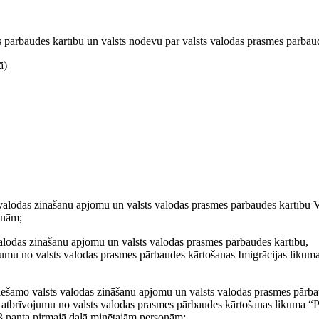
 pārbaudes kārtību un valsts nodevu par valsts valodas prasmes pārbau
ā)
valodas zināšanu apjomu un valsts valodas prasmes pārbaudes kārtību V
onām;
valodas zināšanu apjomu un valsts valodas prasmes pārbaudes kārtību,
jumu no valsts valodas prasmes pārbaudes kārtošanas Imigrācijas likum
eciešamo valsts valodas zināšanu apjomu un valsts valodas prasmes pārb
n atbrīvojumu no valsts valodas prasmes pārbaudes kārtošanas likuma “
 3.panta pirmajā daļā minētajām personām;