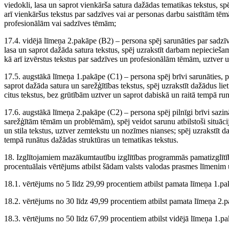
viedokli, lasa un saprot vienkārša satura dažādas tematikas tekstus, s
arī vienkāršus tekstus par sadzīves vai ar personas darbu saistītām tē
profesionālām vai sadzīves tēmām;
17.4. vidējā līmeņa 2.pakāpe (B2) – persona spēj sarunāties par sadzī
lasa un saprot dažāda satura tekstus, spēj uzrakstīt darbam nepiecieš
kā arī izvērstus tekstus par sadzīves un profesionālām tēmām, uztver
17.5. augstākā līmeņa 1.pakāpe (C1) – persona spēj brīvi sarunāties, 
saprot dažāda satura un sarežģītības tekstus, spēj uzrakstīt dažādus lie
citus tekstus, bez grūtībām uztver un saprot dabiskā un raitā tempā ru
17.6. augstākā līmeņa 2.pakāpe (C2) – persona spēj pilnīgi brīvi sazi
sarežģītām tēmām un problēmām), spēj veidot sarunu atbilstoši situācija
un stila tekstus, uztver zemtekstu un nozīmes nianses; spēj uzrakstīt d
tempā runātus dažādas struktūras un tematikas tekstus.
18. Izglītojamiem mazākumtautību izglītības programmās pamatizglītība
procentuālais vērtējums atbilst šādam valsts valodas prasmes līmenim
18.1. vērtējums no 5 līdz 29,99 procentiem atbilst pamata līmeņa 1.pa
18.2. vērtējums no 30 līdz 49,99 procentiem atbilst pamata līmeņa 2.p
18.3. vērtējums no 50 līdz 67,99 procentiem atbilst vidējā līmeņa 1.pa