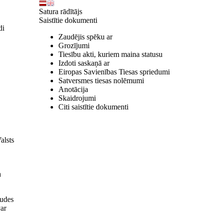
Satura rādītājs
Saistītie dokumenti
di
Zaudējis spēku ar
Grozījumi
Tiesību akti, kuriem maina statusu
Izdoti saskaņā ar
Eiropas Savienības Tiesas spriedumi
Satversmes tiesas nolēmumi
Anotācija
Skaidrojumi
Citi saistītie dokumenti
alsts
a
audes
Par