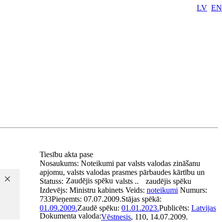
LV
EN
Tiesību akta pase
Nosaukums:
Noteikumi par valsts valodas zināšanu
apjomu, valsts valodas prasmes pārbaudes kārtību un
Zaudējis spēku
Statuss:
valsts ..
zaudējis spēku
Izdevējs:
Ministru kabinets
Veids:
noteikumi
Numurs:
733
Pieņemts:
07.07.2009.
Stājas spēkā:
01.09.2009.
Zaudē spēku:
01.01.2023.
Publicēts:
Latvijas
Dokumenta valoda:
Vēstnesis
, 110, 14.07.2009.