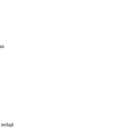
ais
 trešajā