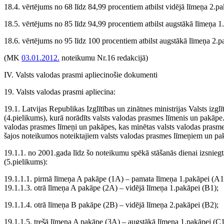
18.4. vērtējums no 68 līdz 84,99 procentiem atbilst vidējā līmeņa 2.pa
18.5. vērtējums no 85 līdz 94,99 procentiem atbilst augstākā līmeņa 1
18.6. vērtējums no 95 līdz 100 procentiem atbilst augstākā līmeņa 2.p
(MK
03.01.2012.
noteikumu Nr.16 redakcijā)
IV. Valsts valodas prasmi apliecinošie dokumenti
19. Valsts valodas prasmi apliecina:
19.1. Latvijas Republikas Izglītības un zinātnes ministrijas Valsts izgl
(4.pielikums), kurā norādīts valsts valodas prasmes līmenis un pakāpe
valodas prasmes līmeņi un pakāpes, kas minētas valsts valodas prasmes
šajos noteikumos noteiktajiem valsts valodas prasmes līmeņiem un p
19.1.1. no 2001.gada līdz šo noteikumu spēkā stāšanās dienai izsniegta
(5.pielikums):
19.1.1.1. pirmā līmeņa A pakāpe (1A) – pamata līmeņa 1.pakāpei (A1
19.1.1.3. otrā līmeņa A pakāpe (2A) – vidējā līmeņa 1.pakāpei (B1);
19.1.1.4. otrā līmeņa B pakāpe (2B) – vidējā līmeņa 2.pakāpei (B2);
19.1.1.5. trešā līmeņa A pakāpe (3A) – augstākā līmeņa 1.pakāpei (C1