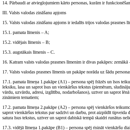
14. Pārbaudi ar atvieglojumiem kārto personas, kurām ir funkcionēša
III. Valsts valodas zināšanu apjoms
15. Valsts valodas zināšanu apjoms ir iedalīts trijos valodas prasmes l
15.1. pamata līmenis – A;
15.2. vidējais līmenis – B;
15.3. augstākais līmenis – C.
16. Katram valsts valodas prasmes līmenim ir divas pakāpes: zemākā 
17. Valsts valodas prasmes līmenis un pakāpe norāda uz šādu persona
17.1. pamata līmeņa 1.pakāpe (A1) – persona spēj frāzēs un īsos teik
leksiku, lasa un saprot īsus un vienkāršus tekstus (piemēram, sludinā
vārdu, uzvārdu, adresi, izglītību, nodarbošanos), uztver un saprot lēnā
zināmiem tematiem;
17.2. pamata līmeņa 2.pakāpe (A2) – persona spēj vienkāršos teikumo
saprot vienkāršus tekstus par sadzīvi un darbu, prot aizpildīt tipveida
satura īsus tekstus, uztver un saprot dabiskā tempā skaidri runātus neli
17.3. vidējā līmeņa 1.pakāpe (B1) – persona spēj risināt vienkāršu d