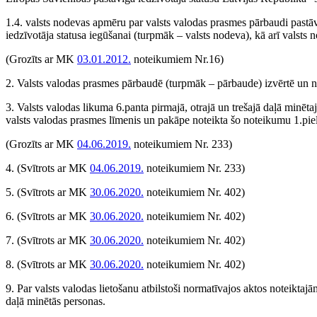
1.4. valsts nodevas apmēru par valsts valodas prasmes pārbaudi pastā
iedzīvotāja statusa iegūšanai (turpmāk – valsts nodeva), kā arī valsts
(Grozīts ar MK
03.01.2012.
noteikumiem Nr.16)
2. Valsts valodas prasmes pārbaudē (turpmāk – pārbaude) izvērtē un n
3. Valsts valodas likuma 6.panta pirmajā, otrajā un trešajā daļā min
valsts valodas prasmes līmenis un pakāpe noteikta šo noteikumu 1.pie
(Grozīts ar MK
04.06.2019.
noteikumiem Nr. 233)
4.
(Svītrots ar MK
04.06.2019.
noteikumiem Nr. 233)
5.
(Svītrots ar MK
30.06.2020.
noteikumiem Nr. 402)
6.
(Svītrots ar MK
30.06.2020.
noteikumiem Nr. 402)
7.
(Svītrots ar MK
30.06.2020.
noteikumiem Nr. 402)
8.
(Svītrots ar MK
30.06.2020.
noteikumiem Nr. 402)
9. Par valsts valodas lietošanu atbilstoši normatīvajos aktos noteiktajā
daļā minētās personas.