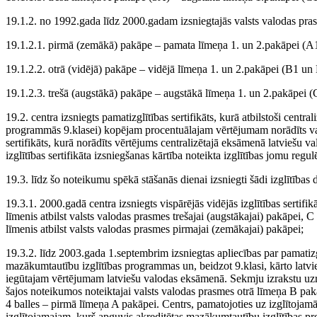
19.1.2. no 1992.gada līdz 2000.gadam izsniegtajās valsts valodas prasm
19.1.2.1. pirmā (zemākā) pakāpe – pamata līmeņa 1. un 2.pakāpei (A
19.1.2.2. otrā (vidējā) pakāpe – vidējā līmeņa 1. un 2.pakāpei (B1 un
19.1.2.3. trešā (augstākā) pakāpe – augstākā līmeņa 1. un 2.pakāpei 
19.2. centra izsniegts pamatizglītības sertifikāts, kurā atbilstoši cent
programmās 9.klasei) kopējam procentuālajam vērtējumam norādīts vals
sertifikāts, kurā norādīts vērtējums centralizētajā eksāmenā latviešu v
izglītības sertifikāta izsniegšanas kārtība noteikta izglītības jomu regu
19.3. līdz šo noteikumu spēkā stāšanās dienai izsniegti šādi izglītības
19.3.1. 2000.gadā centra izsniegts vispārējās vidējās izglītības sertifi
līmenis atbilst valsts valodas prasmes trešajai (augstākajai) pakāpei, C
līmenis atbilst valsts valodas prasmes pirmajai (zemākajai) pakāpei;
19.3.2. līdz 2003.gada 1.septembrim izsniegtas apliecības par pamatizg
mazākumtautību izglītības programmas un, beidzot 9.klasi, kārto latvi
iegūtajam vērtējumam latviešu valodas eksāmenā. Sekmju izrakstu uzr
šajos noteikumos noteiktajai valsts valodas prasmes otrā līmeņa B pak
4 balles – pirmā līmeņa A pakāpei. Centrs, pamatojoties uz izglītojamā
izglītojamajam, kurš apguvis akreditētas mazākumtautību izglītības p