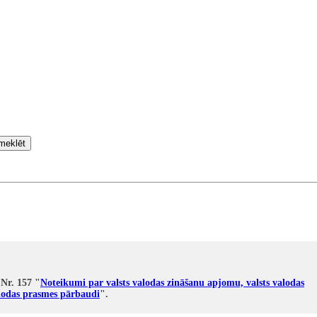
meklēt
 Nr. 157 "
Noteikumi par valsts valodas zināšanu apjomu, valsts valodas
alodas prasmes pārbaudi
".