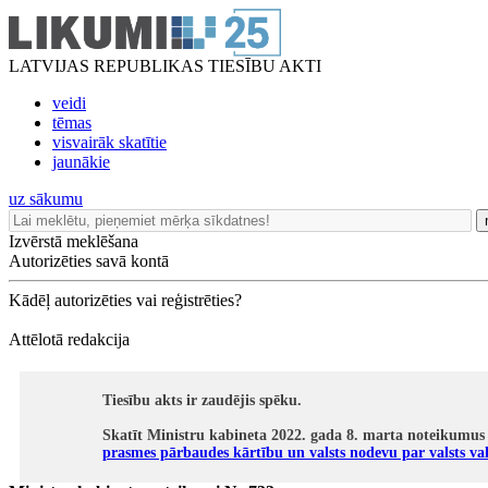
LATVIJAS REPUBLIKAS TIESĪBU AKTI
veidi
tēmas
visvairāk skatītie
jaunākie
uz sākumu
Izvērstā meklēšana
Autorizēties savā kontā
Kādēļ autorizēties vai reģistrēties?
Attēlotā redakcija
Tiesību akts ir zaudējis spēku.
Skatīt Ministru kabineta 2022. gada 8. marta noteikumus
prasmes pārbaudes kārtību un valsts nodevu par valsts v