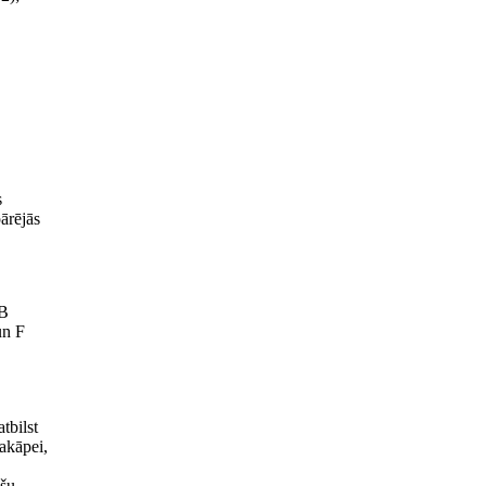
s
ārējās
 B
un F
tbilst
akāpei,
ešu