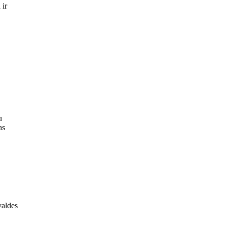
 ir
u
as
valdes