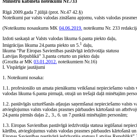
Ministru kabineta noteikumi Nr.733
Rīgā 2009.gada 7.jūlijā (prot. Nr.47 42.§)
Noteikumi par valsts valodas zināšanu apjomu, valsts valodas prasmes
(Noteikumu nosaukums MK
04.06.2019.
noteikumu Nr. 233 redakcij
Izdoti saskaņā ar Valsts valodas likuma 6.panta piekto daļu,
1
Imigrācijas likuma 24.panta piekto un 5.
daļu,
likuma “Par Eiropas Savienības pastāvīgā iedzīvotāja statusu
Latvijas Republikā” 3.panta ceturto un piekto daļu
(Grozīta ar MK
03.01.2012.
noteikumiem Nr.16)
I. Vispārīgie jautājumi
1. Noteikumi nosaka:
1.1. profesionālo un amata pienākumu veikšanai nepieciešamo valsts 
valodas likuma 6.panta pirmajā, otrajā un trešajā daļā minētajām pers
1.2. pastāvīgās uzturēšanās atļaujas saņemšanai nepieciešamo valsts 
atvieglojumus valsts valodas prasmes pārbaudes kārtošanā un atbrīvo
24.panta pirmās daļas 2., 3., 6. un 7.punktā minētajām personām;
1.3. Eiropas Savienības pastāvīgā iedzīvotāja statusa iegūšanai nepi
kārtību, atvieglojumus valsts valodas prasmes pārbaudes kārtošanā u
Eiropas Savienības pastāvīgā iedzīvotāja statusu Latvijas Republikā”