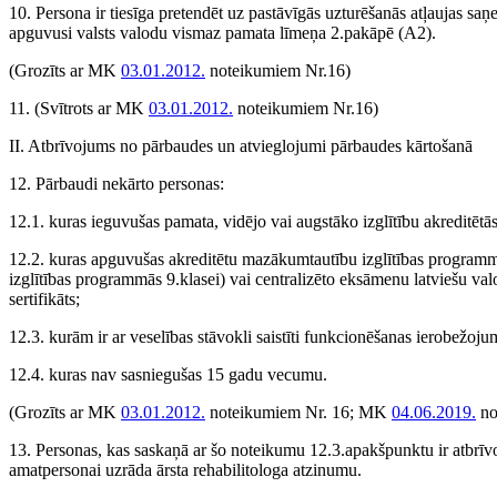
10. Persona ir tiesīga pretendēt uz pastāvīgās uzturēšanās atļaujas saņ
apguvusi valsts valodu vismaz pamata līmeņa 2.pakāpē (A2).
(Grozīts ar MK
03.01.2012.
noteikumiem Nr.16)
11.
(Svītrots ar MK
03.01.2012.
noteikumiem Nr.16)
II. Atbrīvojums no pārbaudes un atvieglojumi pārbaudes kārtošanā
12. Pārbaudi nekārto personas:
12.1. kuras ieguvušas pamata, vidējo vai augstāko izglītību akreditēt
12.2. kuras apguvušas akreditētu mazākumtautību izglītības programm
izglītības programmās 9.klasei) vai centralizēto eksāmenu latviešu valod
sertifikāts;
12.3. kurām ir ar veselības stāvokli saistīti funkcionēšanas ierobežoj
12.4. kuras nav sasniegušas 15 gadu vecumu.
(Grozīts ar MK
03.01.2012.
noteikumiem Nr. 16; MK
04.06.2019.
no
13. Personas, kas saskaņā ar šo noteikumu 12.3.apakšpunktu ir atbrīvo
amatpersonai uzrāda ārsta rehabilitologa atzinumu.