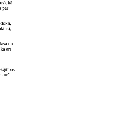
us), kā
s par
dokli,
ktus),
lasa un
 kā arī
ežģītības
ebkurā