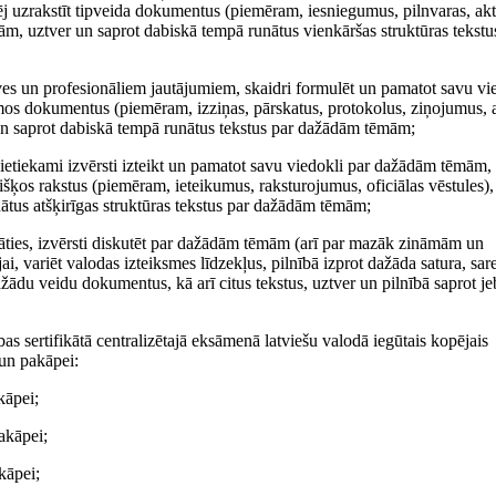
pēj uzrakstīt tipveida dokumentus (piemēram, iesniegumus, pilnvaras, akt
mām, uztver un saprot dabiskā tempā runātus vienkāršas struktūras tekstu
ves un profesionāliem jautājumiem, skaidri formulēt un pamatot savu vie
amos dokumentus (piemēram, izziņas, pārskatus, protokolus, ziņojumus, a
 un saprot dabiskā tempā runātus tekstus par dažādām tēmām;
pietiekami izvērsti izteikt un pamatot savu viedokli par dažādām tēmām, 
tišķos rakstus (piemēram, ieteikumus, raksturojumus, oficiālas vēstules),
nātus atšķirīgas struktūras tekstus par dažādām tēmām;
nāties, izvērsti diskutēt par dažādām tēmām (arī par mazāk zināmām un
i, variēt valodas izteiksmes līdzekļus, pilnībā izprot dažāda satura, sar
ažādu veidu dokumentus, kā arī citus tekstus, uztver un pilnībā saprot j
s sertifikātā centralizētajā eksāmenā latviešu valodā iegūtais kopējais
 un pakāpei:
kāpei;
akāpei;
kāpei;