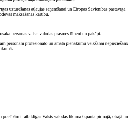
vīgās uzturēšanās atļaujas saņemšanai un Eiropas Savienības pastāvīgā
 nodevas maksāšanas kārtību.
osaka personas valsts valodas prasmes līmeni un pakāpi.
ētajām personām profesionālo un amata pienākumu veikšanai nepieciešam
likumā.
m prasībām ir atbildīgas Valsts valodas likuma 6.panta pirmajā, otrajā un