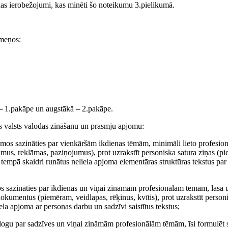
nas ierobežojumi, kas minēti šo noteikumu 3.pielikumā.
īmeņos:
– 1.pakāpe un augstākā – 2.pakāpe.
s valsts valodas zināšanu un prasmju apjomu:
umos sazināties par vienkāršām ikdienas tēmām, minimāli lieto profesio
jumus, reklāmas, paziņojumus), prot uzrakstīt personiska satura ziņas (p
 tempā skaidri runātus neliela apjoma elementāras struktūras tekstus par
s sazināties par ikdienas un viņai zināmām profesionālām tēmām, lasa 
 dokumentus (piemēram, veidlapas, rēķinus, kvītis), prot uzrakstīt person
ela apjoma ar personas darbu un sadzīvi saistītus tekstus;
ialogu par sadzīves un viņai zināmām profesionālām tēmām, īsi formulēt