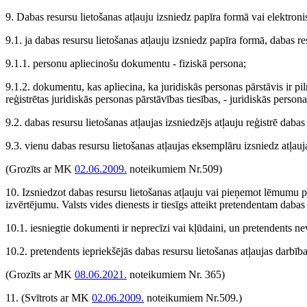
9. Dabas resursu lietošanas atļauju izsniedz papīra formā vai elektronis
9.1. ja dabas resursu lietošanas atļauju izsniedz papīra formā, dabas re
9.1.1. personu apliecinošu dokumentu - fiziskā persona;
9.1.2. dokumentu, kas apliecina, ka juridiskās personas pārstāvis ir p
reģistrētas juridiskās personas pārstāvības tiesības, - juridiskās persona
9.2. dabas resursu lietošanas atļaujas izsniedzējs atļauju reģistrē dabas
9.3. vienu dabas resursu lietošanas atļaujas eksemplāru izsniedz atļauja
(Grozīts ar MK
02.06.2009.
noteikumiem Nr.509)
10. Izsniedzot dabas resursu lietošanas atļauju vai pieņemot lēmumu pa
izvērtējumu. Valsts vides dienests ir tiesīgs atteikt pretendentam daba
10.1. iesniegtie dokumenti ir neprecīzi vai kļūdaini, un pretendents ne
10.2. pretendents iepriekšējās dabas resursu lietošanas atļaujas darbī
(Grozīts ar MK
08.06.2021.
noteikumiem Nr. 365)
11.
(Svītrots ar MK
02.06.2009.
noteikumiem Nr.509.)