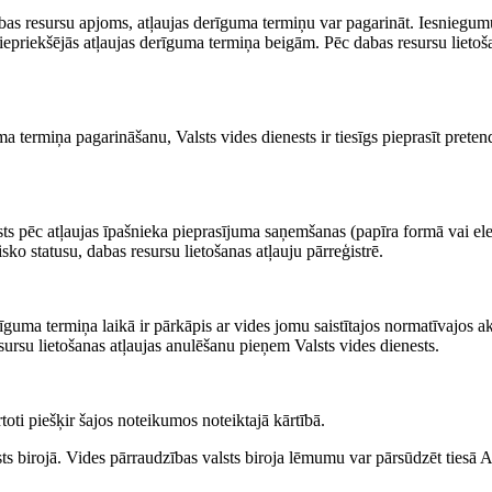
dabas resursu apjoms, atļaujas derīguma termiņu var pagarināt. Iesniegumu
priekšējās atļaujas derīguma termiņa beigām. Pēc dabas resursu lietoš
 termiņa pagarināšanu, Valsts vides dienests ir tiesīgs pieprasīt pretend
ests pēc atļaujas īpašnieka pieprasījuma saņemšanas (papīra formā vai elek
ko statusu, dabas resursu lietošanas atļauju pārreģistrē.
rīguma termiņa laikā ir pārkāpis ar vides jomu saistītajos normatīvajos a
rsu lietošanas atļaujas anulēšanu pieņem Valsts vides dienests.
rtoti piešķir šajos noteikumos noteiktajā kārtībā.
ts birojā. Vides pārraudzības valsts biroja lēmumu var pārsūdzēt tiesā 