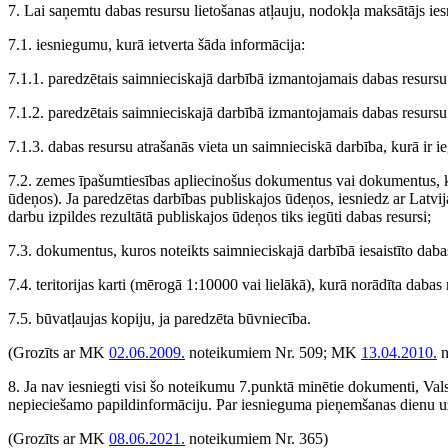
7. Lai saņemtu dabas resursu lietošanas atļauju, nodokļa maksātājs ies
7.1. iesniegumu, kurā ietverta šāda informācija:
7.1.1. paredzētais saimnieciskajā darbībā izmantojamais dabas resursu
7.1.2. paredzētais saimnieciskajā darbībā izmantojamais dabas resurs
7.1.3. dabas resursu atrašanās vieta un saimnieciskā darbība, kurā ir ieg
7.2. zemes īpašumtiesības apliecinošus dokumentus vai dokumentus, ka
ūdeņos). Ja paredzētas darbības publiskajos ūdeņos, iesniedz ar Latvij
darbu izpildes rezultātā publiskajos ūdeņos tiks iegūti dabas resursi;
7.3. dokumentus, kuros noteikts saimnieciskajā darbībā iesaistīto daba
7.4. teritorijas karti (mērogā 1:10000 vai lielākā), kurā norādīta dabas 
7.5. būvatļaujas kopiju, ja paredzēta būvniecība.
(Grozīts ar MK
02.06.2009.
noteikumiem Nr. 509; MK
13.04.2010.
n
8. Ja nav iesniegti visi šo noteikumu 7.punktā minētie dokumenti, Val
nepieciešamo papildinformāciju. Par iesnieguma pieņemšanas dienu uz
(Grozīts ar MK
08.06.2021.
noteikumiem Nr. 365)