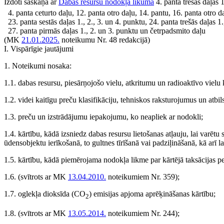
Izdoti saskaņā ar
Dabas resursu nodokļa likuma
4. panta trešās daļas 
4. panta ceturto daļu, 12. panta otro daļu, 14. pantu, 16. panta otro d
23. panta sestās daļas 1., 2., 3. un 4. punktu, 24. panta trešās daļas 1., 
27. panta pirmās daļas 1., 2. un 3. punktu un četrpadsmito daļu
(MK
21.01.2025.
noteikumu Nr. 48 redakcijā)
I. Vispārīgie jautājumi
1. Noteikumi nosaka:
1.1. dabas resursu, piesārņojošo vielu, atkritumu un radioaktīvo vielu
1.2. videi kaitīgu preču klasifikāciju, tehniskos raksturojumus un atb
1.3. preču un izstrādājumu iepakojumu, ko neapliek ar nodokli;
1.4. kārtību, kādā izsniedz dabas resursu lietošanas atļauju, lai varē
ūdensobjektu ierīkošanā, to gultnes tīrīšanā vai padziļināšanā, kā arī 
1.5. kārtību, kādā piemērojama nodokļa likme par kārtējā taksācijas p
1.6.
(svītrots ar MK
13.04.2010.
noteikumiem Nr. 359)
;
1.7. oglekļa dioksīda (CO
) emisijas apjoma aprēķināšanas kārtību;
2
1.8.
(svītrots ar MK
13.05.2014.
noteikumiem Nr. 244)
;