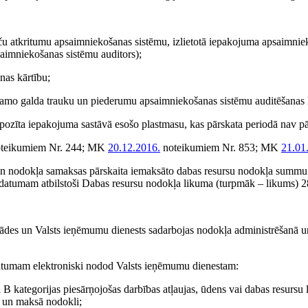
reču atkritumu apsaimniekošanas sistēmu, izlietotā iepakojuma apsaimnie
aimniekošanas sistēmu auditors);
nas kārtību;
ojamo galda trauku un piederumu apsaimniekošanas sistēmu auditēšanas 
zīta iepakojuma sastāvā esošo plastmasu, kas pārskata periodā nav pār
teikumiem Nr. 244; MK
20.12.2016.
noteikumiem Nr. 853; MK
21.01
un nodokļa samaksas pārskaita iemaksāto dabas resursu nodokļa summu at
datumam atbilstoši Dabas resursu nodokļa likuma (turpmāk – likums) 2
stādes un Valsts ieņēmumu dienests sadarbojas nodokļa administrēšanā u
datumam elektroniski nodod Valsts ieņēmumu dienestam:
B kategorijas piesārņojošas darbības atļaujas, ūdens vai dabas resursu li
ji un maksā nodokli;