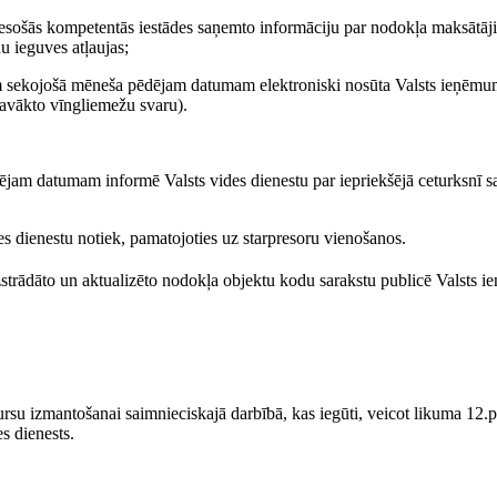
esošās kompetentās iestādes saņemto informāciju par nodokļa maksātājie
u ieguves atļaujas;
nim sekojošā mēneša pēdējam datumam elektroniski nosūta Valsts ieņēm
savākto vīngliemežu svaru).
am datumam informē Valsts vides dienestu par iepriekšējā ceturksnī sa
s dienestu notiek, pamatojoties uz starpresoru vienošanos.
rādāto un aktualizēto nodokļa objektu kodu sarakstu publicē Valsts ie
sursu izmantošanai saimnieciskajā darbībā, kas iegūti, veicot likuma 12.
es dienests.