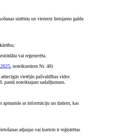
košanas sistēmu un vienreiz lietojamo galda
kārtību;
strādāta vai reģenerēta.
.2025.
noteikumiem Nr. 48)
tiecīgās vietējās pašvaldības vides
8. pantā noteiktajam sadalījumam.
n apmainās ar informāciju un datiem, kas
etošanas atļaujas vai kuriem ir reģistrētas