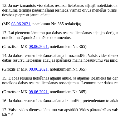
12. Ja nav izmantots viss dabas resursu lietošanas atļaujā noteiktais 
derīguma termiņa pagarināšanu iesniedz vismaz divus mēnešus pirms ie
tiesības pieprasīt jaunu atļauju.
(MK
08.06.2021.
noteikumu Nr. 365 redakcijā)
13. Lai pieņemtu lēmumu par dabas resursu lietošanas atļaujas derīguma
noteikumu 7.punktā minētos dokumentus.
(Grozīts ar MK
08.06.2021.
noteikumiem Nr. 365)
14. Ja dabas resursu lietošanas atļauja ir nozaudēta, Valsts vides dien
dabas resursu lietošanas atļaujas īpašnieks maina nosaukumu vai juridis
(Grozīts ar MK
08.06.2021.
noteikumiem Nr. 365)
15. Dabas resursu lietošanas atļauju anulē, ja atļaujas īpašnieks tās de
noteiktos dabas resursu lietošanas nosacījumus. Lēmumu par dabas resu
(Grozīts ar MK
08.06.2021.
noteikumiem Nr. 365)
16. Ja dabas resursu lietošanas atļauja ir anulēta, pretendentam to atkā
17. Valsts vides dienesta lēmumu var apstrīdēt Vides pārraudzības vals
kārtībā.