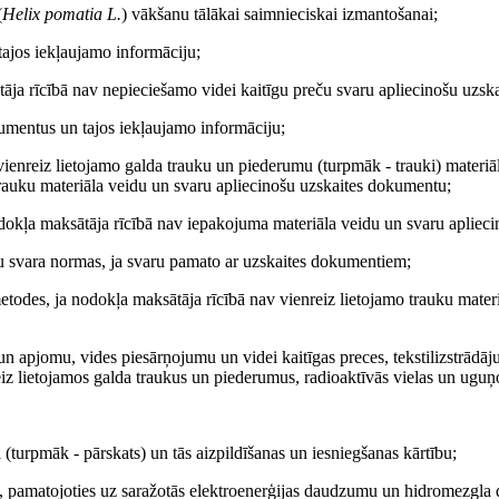
(
Helix pomatia L.
) vākšanu tālākai saimnieciskai izmantošanai;
tajos iekļaujamo informāciju;
tāja rīcībā nav nepieciešamo videi kaitīgu preču svaru apliecinošu uzs
u­mentus un tajos iekļaujamo informāciju;
 vienreiz lietojamo galda trauku un piederumu (turpmāk - trauki) materi
trauku materiāla veidu un svaru apliecinošu uzskaites dokumentu;
dokļa maksātāja rīcībā nav iepakojuma materiāla veidu un svaru apliec
ku svara normas, ja svaru pamato ar uzskaites dokumentiem;
eto­des, ja nodokļa maksātāja rīcībā nav vienreiz lietojamo trauku mater
un apjomu, vides piesārņojumu un videi kaitīgas preces, tekstilizstrādā
iz lietojamos galda traukus un piederumus, radioaktīvās vielas un uguņo
(turpmāk - pārskats) un tās aizpildīšanas un iesniegšanas kārtību;
, pamatojoties uz saražotās elektroenerģijas daudzumu un hidromezgla da