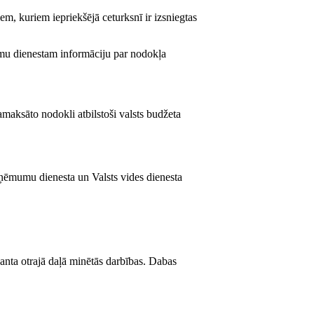
m, kuriem iepriekšējā ceturksnī ir izsniegtas
umu dienestam informāciju par nodokļa
maksāto nodokli atbilstoši valsts budžeta
ņēmumu dienesta un Valsts vides dienesta
panta otrajā daļā minētās darbības. Dabas