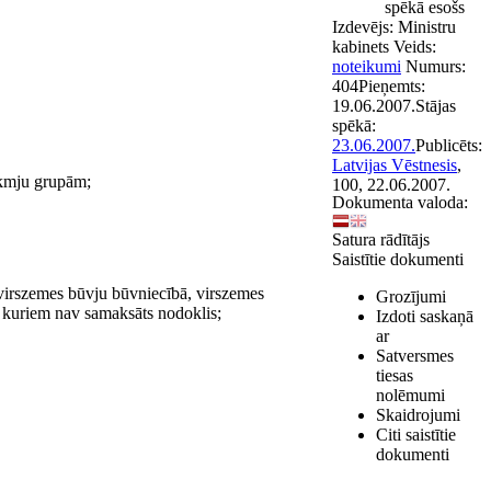
spēkā esošs
Izdevējs:
Ministru
kabinets
Veids:
noteikumi
Numurs:
404
Pieņemts:
19.06.2007.
Stājas
spēkā:
23.06.2007.
Publicēts:
Latvijas Vēstnesis
,
likmju grupām;
100, 22.06.2007.
Dokumenta valoda:
Satura rādītājs
Saistītie dokumenti
 virs­zemes būvju būvniecībā, virszemes
Grozījumi
ar kuriem nav samaksāts nodoklis;
Izdoti saskaņā
ar
Satversmes
tiesas
nolēmumi
Skaidrojumi
Citi saistītie
dokumenti