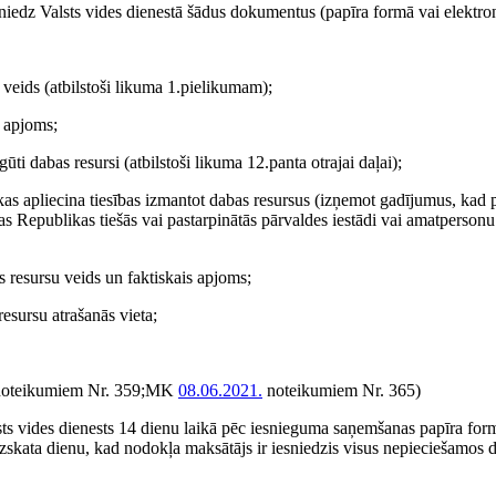
niedz Valsts vides dienestā šādus dokumentus (papīra formā vai elektron
 veids (atbilstoši likuma 1.pielikumam);
u apjoms;
ūti dabas resursi (atbilstoši likuma 12.panta otrajai daļai);
s apliecina tiesības izmantot dabas resursus (izņemot gadījumus, kad p
as Republikas tiešās vai pastarpinātās pārvaldes iestādi vai amatperson
s resursu veids un faktiskais apjoms;
resursu atrašanās vieta;
oteikumiem Nr. 359;MK
08.06.2021.
noteikumiem Nr. 365)
sts vides dienests 14 dienu laikā pēc iesnieguma saņemšanas papīra form
skata dienu, kad nodokļa maksātājs ir iesniedzis visus nepieciešamos