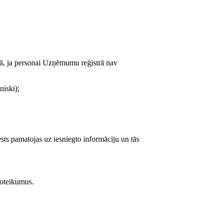
rdā, ja personai Uzņēmumu reģistrā nav
niski);
ests pamatojas uz iesniegto informāciju un tās
noteikumus.