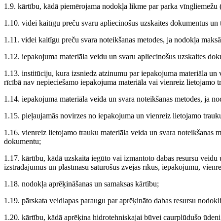
1.9. kārtību, kādā piemērojama nodokļa likme par parka vīngliemežu 
1.10. videi kaitīgu preču svaru apliecinošus uzskaites dokumentus un 
1.11. videi kaitīgu preču svara noteikšanas metodes, ja nodokļa maksā
1.12. iepakojuma materiāla veidu un svaru apliecinošus uzskaites dok
1.13. institūciju, kura izsniedz atzinumu par iepakojuma materiāla un
rīcībā nav nepieciešamo iepakojuma materiāla vai vienreiz lietojamo 
1.14. iepakojuma materiāla veida un svara noteikšanas metodes, ja no
1.15. pieļaujamās novirzes no iepakojuma un vienreiz lietojamo trau
1.16. vienreiz lietojamo trauku materiāla veida un svara noteikšanas m
dokumentu;
1.17. kārtību, kādā uzskaita iegūto vai izmantoto dabas resursu veidu 
izstrādājumus un plastmasu saturošus zvejas rīkus, iepakojumu, vienre
1.18. nodokļa aprēķināšanas un samaksas kārtību;
1.19. pārskata veidlapas paraugu par aprēķināto dabas resursu nodokli 
1.20. kārtību, kādā aprēķina hidrotehniskajai būvei caurplūdušo ūdeni