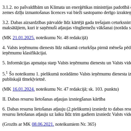
3.1.2. no pašvaldībām un Klimata un enerģētikas ministrijas padotībā 
zemes dzīļu izmantošanas licences vai bieži sastopamo derīgo izrakteņ
3.2. Dabas aizsardzības pārvalde līdz kārtējā gada trešajam ceturks
maksātājiem, kuri ir saņēmuši atļaujas vīngliemežu vākšanai (norāda 
(MK
21.01.2025.
noteikumu Nr. 48 redakcijā)
4. Valsts ieņēmumu dienests līdz nākamā ceturkšņa pirmā mēneša pēdēj
ieņēmumu klasifikācijai.
5. Informācijas apmaiņa starp Valsts ieņēmumu dienestu un Valsts vide
1
5.
Šo noteikumu 1. pielikumā norādāmo Valsts ieņēmumu dienesta izst
publiskajā tīmekļvietnē.
(MK
16.01.2024.
noteikumu Nr. 47 redakcijā; sk. 103. punktu)
II. Dabas resursu lietošanas atļaujas izsniegšanas kārtība
6. Dabas resursu lietošanas atļauju (2.pielikums) izsniedz to dabas re
resursu lietošanas atļauju uz laiku līdz trim gadiem izsniedz Valsts vid
(Grozīts ar MK
08.06.2021.
noteikumiem Nr. 365)