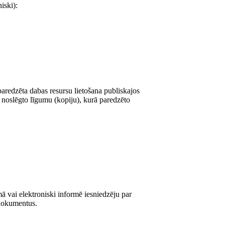
iski):
aredzēta dabas resursu lietošana publiskajos
u noslēgto līgumu (kopiju), kurā paredzēto
ā vai elektroniski informē iesniedzēju par
 dokumentus.