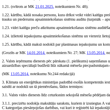
1.21.
(svītrots ar MK
21.01.2025.
noteikumiem Nr. 48)
;
1.22. kārtību, kādā nosaka personu, kura drīkst veikt videi kaitīgu p
trauku un piederumu apsaimniekošanas sistēmu auditu (turpmāk – aps
1.23. videi kaitīgu preču atkritumu apsaimniekošanas sistēmu auditēša
1.24. izlietotā iepakojuma apsaimniekošanas sistēmu un vienreiz liet
1.25. kārtību, kādā maksā nodokli par plastmasas iepakojumu un kompo
(Grozīts ar MK
14.01.2014.
noteikumiem Nr. 27; MK
13.05.2014.
no
2. Valsts ieņēmumu dienests pēc pārskata (1. pielikums) saņemšanas 
aizsardzības speciālajā budžetā līdz nākamā mēneša piecpadsmitajam 
(MK
13.05.2014.
noteikumu Nr.244 redakcijā)
3. Klimata un enerģētikas ministrijas padotībā esošās kompetentās ie
saistīti ar nodokli un tā piemērošanu, šādos termiņos:
3.1. Valsts vides dienests līdz ceturksnim sekojošā mēneša pēdējam 
3.1.1. precizētu nodokļa maksātāju sarakstu, kuriem ir izsniegtas A vai 
C kategorijas piesārņojošas darbības, vai kuri ir reģistrēti kā iepakotā