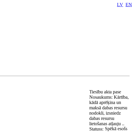
LV
EN
Tiesību akta pase
Nosaukums:
Kārtība,
kādā aprēķina un
maksā dabas resursu
nodokli, izsniedz
dabas resursu
lietošanas atļauju ..
Spēkā esošs
Statuss: