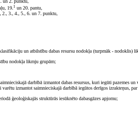
1. un 2. punktu,
1
aļu, 19.
un 20. pantu,
2., 3., 4., 5., 6. un 7. punktu,
 klasifikāciju un atbilstību dabas resursu nodokļa (turpmāk - nodoklis) 
ilstību nodokļa likmju grupām;
tu saimnieciskajā darbībā izmantot dabas resursus, kuri iegūti pazemes un
lai varētu izmantot saimnieciskajā darbībā iegūtos derīgos izrakteņus, p
eriodā ģeoloģiskajās struktūrās iesūknēto dabasgāzes apjomu;