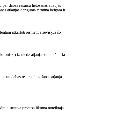
 par dabas resursu lietošanas atļaujas
anas atļaujas derīguma termiņa beigām ir
entam atkārtoti iesniegt atsevišķus šo
troniski) izsniedz atļaujas dublikātu. Ja
ktos un dabas resursu lietošanas atļaujā
Administratīvā procesa likumā noteiktajā