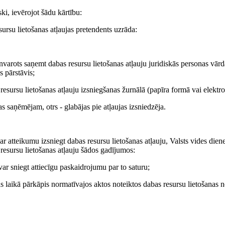
ki, ievērojot šādu kārtību:
sursu lietošanas atļaujas pretendents uzrāda:
ilnvarots saņemt dabas resursu lietošanas atļauju juridiskās personas vā
s pārstāvis;
 resursu lietošanas atļauju izsniegšanas žurnālā (papīra formā vai elektro
s saņēmējam, otrs - glabājas pie atļaujas izsniedzēja.
r atteikumu izsniegt dabas resursu lietošanas atļauju, Valsts vides dien
s resursu lietošanas atļauju šādos gadījumos:
var sniegt attiecīgu paskaidrojumu par to saturu;
bas laikā pārkāpis normatīvajos aktos noteiktos dabas resursu lietošanas 