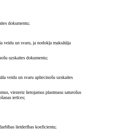
kaites dokumentu;
āla veidu un svaru, ja nodokļa maksātāja
inošu uzskaites dokumentu;
iāla veidu un svaru apliecinošu uzskaites
jumus, vienreiz lietojamus plastmasu saturošus
šanas ierīces;
rbības lietderības koeficientu;