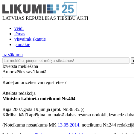
LATVIJAS REPUBLIKAS TIESĪBU AKTI
veidi
tēmas
visvairāk skatītie
jaunākie
uz sākumu
Izvērstā meklēšana
Autorizēties savā kontā
Kādēļ autorizēties vai reģistrēties?
Attēlotā redakcija
Ministru kabineta noteikumi Nr.404
Rīgā 2007.gada 19.jūnijā (prot. Nr.36 35.§)
Kārtība, kādā aprēķina un maksā dabas resursu nodokli, izsniedz daba
(Noteikumu nosaukums MK
13.05.2014.
noteikumu Nr.244 redakcijā