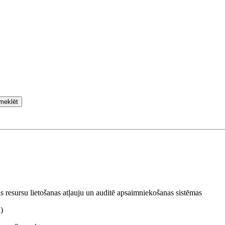
meklēt
s resursu lietošanas atļauju un auditē apsaimniekošanas sistēmas
)