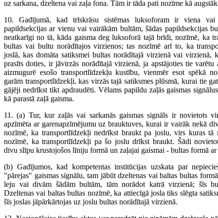
uz sarkana, dzeltena vai zaļa fona. Tām ir tāda pati nozīme kā augstā
10. Gadījumā, kad trīskrāsu sistēmas luksoforam ir viena vai
papildsekcijas ar vienu vai vairākām bultām, šādas papildsekcijas bu
neatkarīgi no tā, kāda gaisma deg luksoforā tajā brīdi, nozīmē, ka tr
bultas vai bultu norādītajos virzienos; tas nozīmē arī to, ka transp
joslā, kas domāta satiksmei bultas norādītajā virzienā vai virzienā,
prasīts doties, ir jāvirzās norādītajā virzienā, ja apstājoties tie varētu
aizmugurē esošo transportlīdzekļu kustību, vienmēr esot spēkā no
garām transportlīdzekļi, kas virzās tajā satiksmes plūsmā, kurai tie ga
gājēji nedrīkst tikt apdraudēti. Vēlams papildu zaļās gaismas signālus
kā parastā zaļā gaisma.
11. (a) Tur, kur zaļās vai sarkanās gaismas signāls ir novietots vi
apzīmēta ar garenapzīmējumu uz brauktuves, kurai ir vairāk nekā div
nozīmē, ka transportlīdzekļi nedrīkst braukt pa joslu, virs kuras tā
nozīmē, ka transportlīdzekļi pa šo joslu drīkst braukt. Šādi novieto
divu slīpu krustojošos līniju formā un zaļajai gaismai - bultas formā ar 
(b) Gadījumos, kad kompetentas institūcijas uzskata par nepiecie
"pārejas" gaismas signālu, tam jābūt dzeltenas vai baltas bultas formā
leju vai divām šādām bultām, tām norādot katrā virzienā; šīs bu
Dzeltenas vai baltas bultas nozīmē, ka attiecīgā josla tiks slēgta satik
šīs joslas jāpārkārtojas uz joslu bultas norādītajā virzienā.