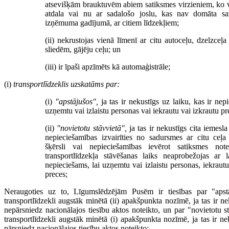
atsevišķām brauktuvēm abiem satiksmes virzieniem, ko v
atdala vai nu ar sadalošo joslu, kas nav domāta sat
izņēmuma gadījumā, ar citiem līdzekļiem;
(ii) nekrustojas vienā līmenī ar citu autoceļu, dzelzceļa
sliedēm, gājēju ceļu; un
(iii) ir īpaši apzīmēts kā automaģistrāle;
(i)
transportlīdzeklis uzskatāms par:
(i)
"apstājušos",
ja tas ir nekustīgs uz laiku, kas ir nepi
uzņemtu vai izlaistu personas vai iekrautu vai izkrautu pr
(ii)
"novietotu stāvvietā",
ja tas ir nekustīgs cita iemesla
nepieciešamības izvairīties no sadursmes ar citu ceļa 
šķērsli vai nepieciešamības ievērot satiksmes not
transportlīdzekļa stāvēšanas laiks neaprobežojas ar l
nepieciešams, lai uzņemtu vai izlaistu personas, iekrautu
preces;
Neraugoties uz to, Līgumslēdzējām Pusēm ir tiesības par "apstā
transportlīdzekli augstāk minētā (ii) apakšpunkta nozīmē, ja tas ir ne
nepārsniedz nacionālajos tiesību aktos noteikto, un par "novietotu s
transportlīdzekli augstāk minētā (i) apakšpunkta nozīmē, ja tas ir ne
pārsniedz nacionālajos tiesību aktos noteikto;