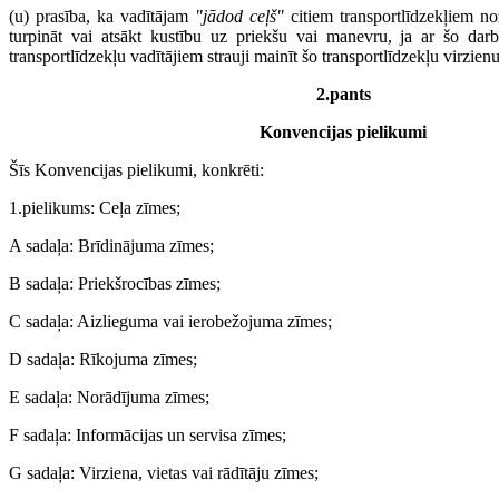
(u) prasība, ka vadītājam
"jādod ceļš"
citiem transportlīdzekļiem no
turpināt vai atsākt kustību uz priekšu vai manevru, ja ar šo darbī
transportlīdzekļu vadītājiem strauji mainīt šo transportlīdzekļu virzien
2.pants
Konvencijas pielikumi
Šīs Konvencijas pielikumi, konkrēti:
1.pielikums: Ceļa zīmes;
A sadaļa: Brīdinājuma zīmes;
B sadaļa: Priekšrocības zīmes;
C sadaļa: Aizlieguma vai ierobežojuma zīmes;
D sadaļa: Rīkojuma zīmes;
E sadaļa: Norādījuma zīmes;
F sadaļa: Informācijas un servisa zīmes;
G sadaļa: Virziena, vietas vai rādītāju zīmes;