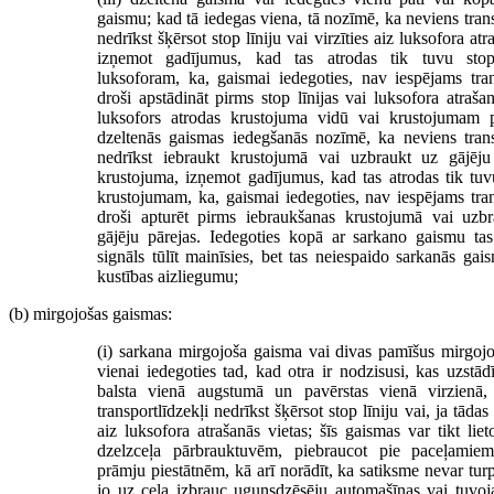
gaismu; kad tā iedegas viena, tā nozīmē, ka neviens trans
nedrīkst šķērsot stop līniju vai virzīties aiz luksofora atr
izņemot gadījumus, kad tas atrodas tik tuvu stop 
luksoforam, ka, gaismai iedegoties, nav iespējams tran
droši apstādināt pirms stop līnijas vai luksofora atrašan
luksofors atrodas krustojuma vidū vai krustojumam p
dzeltenās gaismas iedegšanās nozīmē, ka neviens transp
nedrīkst iebraukt krustojumā vai uzbraukt uz gājēju
krustojuma, izņemot gadījumus, kad tas atrodas tik tuv
krustojumam, ka, gaismai iedegoties, nav iespējams tran
droši apturēt pirms iebraukšanas krustojumā vai uzb
gājēju pārejas. Iedegoties kopā ar sarkano gaismu ta
signāls tūlīt mainīsies, bet tas neiespaido sarkanās gai
kustības aizliegumu;
(b) mirgojošas gaismas:
(i) sarkana mirgojoša gaisma vai divas pamīšus mirgojo
vienai iedegoties tad, kad otra ir nodzisusi, kas uzstād
balsta vienā augstumā un pavērstas vienā virzienā
transportlīdzekļi nedrīkst šķērsot stop līniju vai, ja tādas 
aiz luksofora atrašanās vietas; šīs gaismas var tikt lieto
dzelzceļa pārbrauktuvēm, piebraucot pie paceļamiem
prāmju piestātnēm, kā arī norādīt, ka satiksme nevar turp
jo uz ceļa izbrauc ugunsdzēsēju automašīnas vai tuvoja