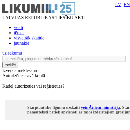
LV
EN
LATVIJAS REPUBLIKAS TIESĪBU AKTI
veidi
tēmas
visvairāk skatītie
jaunākie
uz sākumu
meklēt
Izvērstā meklēšana
Autorizēties savā kontā
Kādēļ autorizēties vai reģistrēties?
Starptautisko līgumu uzskaiti
veic Ārlietu ministrija
. Sta
pamatteksti netiek apvienoti ar tajos izdarītajiem grozīj