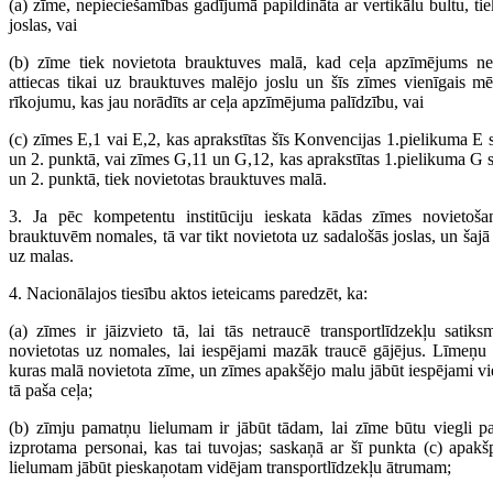
(a) zīme, nepieciešamības gadījumā papildināta ar vertikālu bultu, tiek
joslas, vai
(b) zīme tiek novietota brauktuves malā, kad ceļa apzīmējums ne
attiecas tikai uz brauktuves malējo joslu un šīs zīmes vienīgais mēr
rīkojumu, kas jau norādīts ar ceļa apzīmējuma palīdzību, vai
(c) zīmes E,1 vai E,2, kas aprakstītas šīs Konvencijas 1.pielikuma E 
un 2. punktā, vai zīmes G,11 un G,12, kas aprakstītas 1.pielikuma G 
un 2. punktā, tiek novietotas brauktuves malā.
3. Ja pēc kompetentu institūciju ieskata kādas zīmes novietoša
brauktuvēm nomales, tā var tikt novietota uz sadalošās joslas, un šajā
uz malas.
4. Nacionālajos tiesību aktos ieteicams paredzēt, ka:
(a) zīmes ir jāizvieto tā, lai tās netraucē transportlīdzekļu satik
novietotas uz nomales, lai iespējami mazāk traucē gājējus. Līmeņu s
kuras malā novietota zīme, un zīmes apakšējo malu jābūt iespējami v
tā paša ceļa;
(b) zīmju pamatņu lielumam ir jābūt tādam, lai zīme būtu viegli
izprotama personai, kas tai tuvojas; saskaņā ar šī punkta (c) apak
lielumam jābūt pieskaņotam vidējam transportlīdzekļu ātrumam;