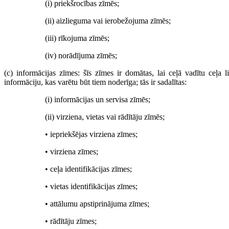
(i) priekšrocības zīmēs;
(ii) aizlieguma vai ierobežojuma zīmēs;
(iii) rīkojuma zīmēs;
(iv) norādījuma zīmēs;
(c) informācijas zīmes: šīs zīmes ir domātas, lai ceļā vadītu ceļa l
informāciju, kas varētu būt tiem noderīga; tās ir sadalītas:
(i) informācijas un servisa zīmēs;
(ii) virziena, vietas vai rādītāju zīmēs;
• iepriekšējas virziena zīmes;
• virziena zīmes;
• ceļa identifikācijas zīmes;
• vietas identifikācijas zīmes;
• attālumu apstiprinājuma zīmes;
• rādītāju zīmes;