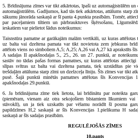
5. Brīdinājuma zīmes var tikt atkārtotas, īpaši uz automaģistrālēm un
automaģistrālēm. Gadījumos, kad tās tiek atkārtotas, attālums starp 
sākumu jānorāda saskaņā ar šī panta 4.punkta prasībām. Tomēr, attie
par paceļamiem tiltiem un pārbrauktuves šķērsošanu, Līgumslē
ieskatiem var pielietot šādus noteikumus:
Taisnstūra pamatne ar garākajām malām vertikāli, uz kuras attēlotas tr
uz balta vai dzeltena pamata var tikt novietota zem jebkuras brī
attēlots viens no simboliem A,5; A,25; A,26 vai A,27 kā aprakstīts š
A sadaļas II apakšnodaļas 5., 25., 26. un 27. punktā, ar noteikumu
sastāv no tādas pašas formas pamatnes, uz kuras attēlotas attiecīgi
slīpas svītras uz balta vai dzeltena pamata, tiek uzstādītas pie v
trešdaļām attāluma starp zīmi un dzelzceļa līniju. Šīs zīmes var tikt at
pusē. Šajā punktā minētās pamatnes attēlotas šīs Konvencijas 1
apakšnodaļas 29.punktā.
6. Ja brīdinājuma zīme tiek lietota, lai brīdinātu par noteikta g
(piemēram, vienam aiz otra sekojošiem bīstamiem līkumiem vai 
stāvoklī), un ja tiek uzskatīts par vēlamu norādīt šī posma gar
papildzīmes H,2 saskaņā ar šīs Konvencijas 1.pielikuma H sadaļu
saskaņā ar šīs sadaļas prasībām.
REGULĒJOŠĀS ZĪMES
10.pants