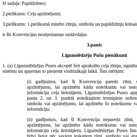
H sadaļa: Papildzīmes;
2.pielikums: Ceļa apzīmējumi;
3.pielikums: 1.pielikumā minēto zīmju, simbolu un papildzīmju krāsai
ir šīs Konvencijas neatņemamas sastāvdaļas.
3.pants
Līgumslēdzēju Pušu pienākumi
1. (a) Līgumslēdzējas Puses akceptē šeit aprakstīto ceļa zīmju, sign
sistēmu un apņemas to pieņemt visdrīzākajā laikā. Šim mērķim:
(i) gadījumos, kad šī Konvencija paredz zīmi, 
apzīmējumu, lai apzīmētu kādu noteikumu vai snieg
informāciju ceļa lietotājiem, Līgumslēdzējas Puses ap
panta 2. un 3. punktā noteiktajiem termiņiem nelieto
simbolu vai apzīmējumu, lai apzīmētu šo noteikumu va
informāciju;
(ii) gadījumos, kad šī Konvencija neparedz zīmi, 
apzīmējumu, lai apzīmētu kādu noteikumu vai snieg
informāciju ceļa lietotājiem, Līgumslēdzējas Puses ši
brīvi lietot pēc saviem ieskatiem zīmi, simbolu vai ap