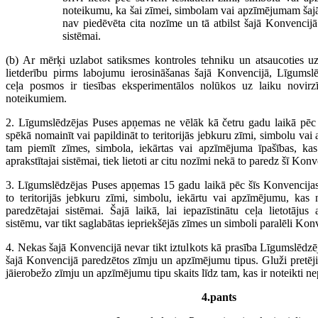
noteikumu, ka šai zīmei, simbolam vai apzīmējumam šaj
nav piedēvēta cita nozīme un tā atbilst šajā Konvencijā
sistēmai.
(b) Ar mērķi uzlabot satiksmes kontroles tehniku un atsaucoties u
lietderību pirms labojumu ierosināšanas šajā Konvencijā, Līgums
ceļa posmos ir tiesības eksperimentālos nolūkos uz laiku novirz
noteikumiem.
2. Līgumslēdzējas Puses apņemas ne vēlāk kā četru gadu laikā pēc 
spēkā nomainīt vai papildināt to teritorijās jebkuru zīmi, simbolu vai
tam piemīt zīmes, simbola, iekārtas vai apzīmējuma īpašības, ka
aprakstītajai sistēmai, tiek lietoti ar citu nozīmi nekā to paredz šī Konv
3. Līgumslēdzējas Puses apņemas 15 gadu laikā pēc šīs Konvencijas
to teritorijās jebkuru zīmi, simbolu, iekārtu vai apzīmējumu, kas 
paredzētajai sistēmai. Šajā laikā, lai iepazīstinātu ceļa lietotāju
sistēmu, var tikt saglabātas iepriekšējās zīmes un simboli paralēli Kon
4. Nekas šajā Konvencijā nevar tikt iztulkots kā prasība Līgumslēd
šajā Konvencijā paredzētos zīmju un apzīmējumu tipus. Gluži pretē
jāierobežo zīmju un apzīmējumu tipu skaits līdz tam, kas ir noteikti n
4.pants