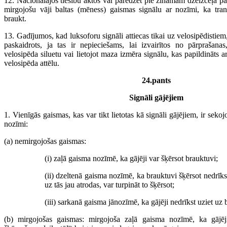
12. Nacionālajos tiesību aktos var paredzēt pie zināmām dzelzceļa pā
mirgojošu vāji baltas (mēness) gaismas signālu ar nozīmi, ka trans
braukt.
13. Gadījumos, kad luksoforu signāli attiecas tikai uz velosipēdistiem,
paskaidrots, ja tas ir nepieciešams, lai izvairītos no pārprašanas
velosipēda siluetu vai lietojot maza izmēra signālu, kas papildināts ar
velosipēda attēlu.
24.pants
Signāli gājējiem
1. Vienīgās gaismas, kas var tikt lietotas kā signāli gājējiem, ir seko
nozīmi:
(a) nemirgojošas gaismas:
(i) zaļā gaisma nozīmē, ka gājēji var šķērsot brauktuvi;
(ii) dzeltenā gaisma nozīmē, ka brauktuvi šķērsot nedrīkst
uz tās jau atrodas, var turpināt to šķērsot;
(iii) sarkanā gaisma jānozīmē, ka gājēji nedrīkst uziet uz
(b) mirgojošas gaismas: mirgojoša zaļā gaisma nozīmē, ka gājēji