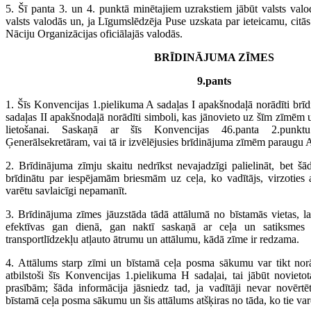
5. Šī panta 3. un 4. punktā minētajiem uzrakstiem jābūt valsts valo
valsts valodās un, ja Līgumslēdzēja Puse uzskata par ieteicamu, citā
Nāciju Organizācijas oficiālajās valodās.
BRĪDINĀJUMA ZĪMES
9.pants
1. Šīs Konvencijas 1.pielikuma A sadaļas I apakšnodaļā norādīti brī
sadaļas II apakšnodaļā norādīti simboli, kas jānovieto uz šīm zīmēm 
lietošanai. Saskaņā ar šīs Konvencijas 46.panta 2.punkt
Ģenerālsekretāram, vai tā ir izvēlējusies brīdinājuma zīmēm paraugu 
2. Brīdinājuma zīmju skaitu nedrīkst nevajadzīgi palielināt, bet šād
brīdinātu par iespējamām briesmām uz ceļa, ko vadītājs, virzoties 
varētu savlaicīgi nepamanīt.
3. Brīdinājuma zīmes jāuzstāda tādā attālumā no bīstamās vietas, l
efektīvas gan dienā, gan naktī saskaņā ar ceļa un satiksmes 
transportlīdzekļu atļauto ātrumu un attālumu, kādā zīme ir redzama.
4. Attālums starp zīmi un bīstamā ceļa posma sākumu var tikt nor
atbilstoši šīs Konvencijas 1.pielikuma H sadaļai, tai jābūt novietot
prasībām; šāda informācija jāsniedz tad, ja vadītāji nevar novērtē
bīstamā ceļa posma sākumu un šis attālums atšķiras no tāda, ko tie varē