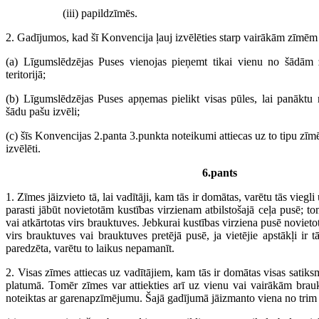
(iii) papildzīmēs.
2. Gadījumos, kad šī Konvencija ļauj izvēlēties starp vairākām zīmēm
(a) Līgumslēdzējas Puses vienojas pieņemt tikai vienu no šādām 
teritorijā;
(b) Līgumslēdzējas Puses apņemas pielikt visas pūles, lai panāktu 
šādu pašu izvēli;
(c) šīs Konvencijas 2.panta 3.punkta noteikumi attiecas uz to tipu z
izvēlēti.
6.pants
1. Zīmes jāizvieto tā, lai vadītāji, kam tās ir domātas, varētu tās viegli
parasti jābūt novietotām kustības virzienam atbilstošajā ceļa pusē; tom
vai atkārtotas virs brauktuves. Jebkurai kustības virziena pusē novietot
virs brauktuves vai brauktuves pretējā pusē, ja vietējie apstākļi ir tā
paredzēta, varētu to laikus nepamanīt.
2. Visas zīmes attiecas uz vadītājiem, kam tās ir domātas visas satik
platumā. Tomēr zīmes var attiekties arī uz vienu vai vairākām braukt
noteiktas ar garenapzīmējumu. Šajā gadījumā jāizmanto viena no trim