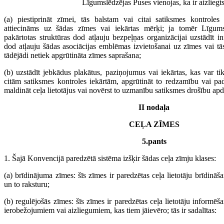
Līgumslēdzējas Puses vienojas, ka ir aizliegts
(a) piestiprināt zīmei, tās balstam vai citai satiksmes kontroles
attiecināms uz šādas zīmes vai iekārtas mērķi; ja tomēr Līgum
pakārtotas struktūras dod atļauju bezpeļņas organizācijai uzstādīt i
dod atļauju šādas asociācijas emblēmas izvietošanai uz zīmes vai tā
tādējādi netiek apgrūtināta zīmes saprašana;
(b) uzstādīt jebkādus plakātus, paziņojumus vai iekārtas, kas var ti
citām satiksmes kontroles iekārtām, apgrūtināt to redzamību vai pad
maldināt ceļa lietotājus vai novērst to uzmanību satiksmes drošību ap
II nodaļa
CEĻA ZĪMES
5.pants
1. Šajā Konvencijā paredzētā sistēma izšķir šādas ceļa zīmju klases:
(a) brīdinājuma zīmes: šīs zīmes ir paredzētas ceļa lietotāju brīdinā
un to raksturu;
(b) regulējošās zīmes: šīs zīmes ir paredzētas ceļa lietotāju informēš
ierobežojumiem vai aizliegumiem, kas tiem jāievēro; tās ir sadalītas: