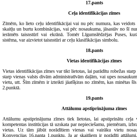
17.pants
Ceļa identifikācijas zīmes
Zīmēm, ko lieto ceļu identifikācijai vai nu pēc numura, kas veidots 
skaitļu un burtu kombinācijas, vai pēc nosaukuma, jāsastāv no šī n
ierāmēts taisnstūrī vai ekrānā. Tomēr Līgumslēdzējas Puses, kurā
sistēma, var aizvietot taisnstūri ar ceļu klasifikācijas simbolu.
18.pants
Vietas identifikācijas zīmes
Vietas identifikācijas zīmes var tikt lietotas, lai parādītu robežas sta
starp vienas valsts divām administratīvām daļām, vai upes nosaukum
vietu, utt. Šīm zīmēm ir izteikti jāatšķiras no zīmēm, kas minētas š
2.punktā.
19.pants
Attālumu apstiprinājuma zīmes
Attālumu apstiprinājuma zīmes tiek lietotas, lai apstiprinātu ceļa
kompetentas institūcijas tā uzskata par nepieciešamu, piemēram, izbr
vietas. Uz tām jābūt norādītiem vienas vai vairāku vietu nos
Konvencijas 16.panta 1.punktu. Ja ar skaitļiem ir norādīti attālumi,