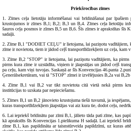
Priekšrocības zīmes
1. Zīmes ceļa lietotāju informēšanai vai brīdināšanai par īpašiem
krustojumos ir zīmes B,1; B,2; B,3 un B,4. Zīmes ceļa lietotāju in
šauros ceļa posmos ir zīmes B,5 un B,6. Šīs zīmes ir aprakstītas šīs
sadaļā.
2. Zīme B,1 "DODIET CEĻU" ir lietojama, lai paziņotu vadītājiem, k
zīme ir novietota, tiem ir jādod ceļš transportlīdzekļiem uz ceļa, kam v
3. Zīme B,2 "STOP" ir lietojama, lai paziņotu vadītājiem, ka pirms
pirms kura zīme ir uzstādīta, viņiem ir jāapstājas un jādod ceļš trans
pa ceļu, kam viņi tuvojas. Saskaņā ar šīs Konvencijas 46.panta 2.punkt
Ģenerālsekretāram, vai tā "STOP" zīmei ir izvēlējusies B,2a vai B,2b
4. Zīme B,1 vai B,2 var tikt novietota citā vietā nekā pirms kr
institūcijas to uzskata par nepieciešamu.
5. Zīmes B,1 un B,2 jānovieto krustojuma tiešā tuvumā, ja iespējams, 
kuras transportlīdzekļiem jāapstājas vai aiz kura tie, dodot ceļu, nedrīks
6. Lai iepriekš brīdinātu par zīmi B,1, jālieto tāda pati zīme, kas pap
kā aprakstīts šīs Konvencijas 1.pielikuma H sadaļā. Lai iepriekš brīdi
zīme B,1, kas papildināta ar taisnstūrveida papildzīmi, uz kuras a