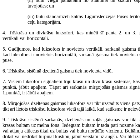
(ii) būtu viegli pamanāmi no attāluma un skaidri sap
tuvojoties; un
(iii) būtu standartizēti katras Līgumslēdzējas Puses terit
ceļu kategorijām.
4. Trīskrāsu un divkrāsu luksofori, kas minēti šī panta 2. un 3. p
vertikāli vai horizontāli.
5. Gadījumos, kad luksofors ir novietots vertikāli, sarkanā gaisma t
kad luksofors ir novietots horizontāli, sarkanā gaisma tiek novietota 
pusē.
6. Trīskrāsu sistēmā dzeltenā gaisma tiek novietota vidū.
7. Visiem luksoforu signāliem triju krāsu un divu krāsu sistēmās, kas
punktā, jābūt apaļiem. Tāpat arī sarkanās mirgojošās gaismas signā
1.punktā, ir jābūt apaļiem.
8. Mirgojošas dzeltenas gaismas luksofors var tikt uzstādīts viens pats
tikt arī lietots trīskrāsu luksofora vietā tajā laikā, kad satiksme ir neie
9. Trīskrāsu sistēmā sarkanās, dzeltenās un zaļās gaismas var tikt a
krāsas bultām uz melna fona. Iedegtām bultām ir tāda pati nozīme k
vai atļauja attiecas tikai uz bultas vai bultu norādīto virzienu. Bultā
drīkst vai nedrīkst turpināt kustību, jābūt vērstām uz augšu. Var tikt i