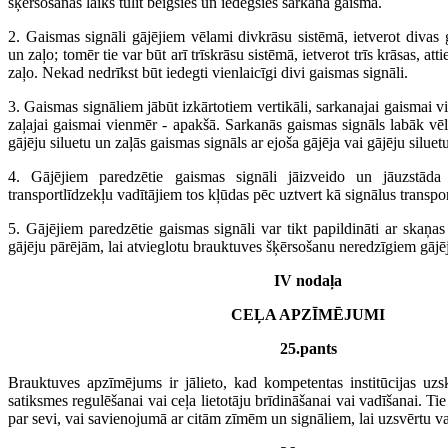
šķērsošanas laiks tūlīt beigsies un iedegsies sarkanā gaisma.
2. Gaismas signāli gājējiem vēlami divkrāsu sistēmā, ietverot divas 
un zaļo; tomēr tie var būt arī trīskrāsu sistēmā, ietverot trīs krāsas, at
zaļo. Nekad nedrīkst būt iedegti vienlaicīgi divi gaismas signāli.
3. Gaismas signāliem jābūt izkārtotiem vertikāli, sarkanajai gaismai 
zaļajai gaismai vienmēr - apakšā. Sarkanās gaismas signāls labāk vēl
gājēju siluetu un zaļās gaismas signāls ar ejoša gājēja vai gājēju siluet
4. Gājējiem paredzētie gaismas signāli jāizveido un jāuzstāda t
transportlīdzekļu vadītājiem tos kļūdas pēc uztvert kā signālus transpo
5. Gājējiem paredzētie gaismas signāli var tikt papildināti ar skaņas
gājēju pārējām, lai atvieglotu brauktuves šķērsošanu neredzīgiem gājē
IV nodaļa
CEĻA APZĪMĒJUMI
25.pants
Brauktuves apzīmējums ir jālieto, kad kompetentas institūcijas uzs
satiksmes regulēšanai vai ceļa lietotāju brīdināšanai vai vadīšanai. Tie v
par sevi, vai savienojumā ar citām zīmēm un signāliem, lai uzsvērtu va