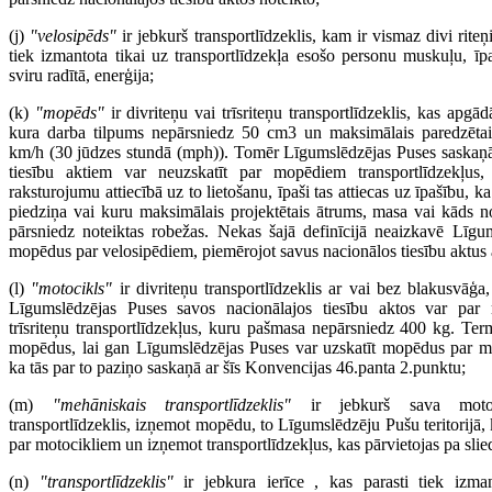
(j)
"velosipēds"
ir jebkurš transportlīdzeklis, kam ir vismaz divi rit
tiek izmantota tikai uz transportlīdzekļa esošo personu muskuļu, īp
sviru radītā, enerģija;
(k)
"mopēds"
ir divriteņu vai trīsriteņu transportlīdzeklis, kas apgā
kura darba tilpums nepārsniedz 50 cm3 un maksimālais paredzētai
km/h (30 jūdzes stundā (mph)). Tomēr Līgumslēdzējas Puses saskaņā
tiesību aktiem var neuzskatīt par mopēdiem transportlīdzekļus
raksturojumu attiecībā uz to lietošanu, īpaši tas attiecas uz īpašību, k
piedziņa vai kuru maksimālais projektētais ātrums, masa vai kāds n
pārsniedz noteiktas robežas. Nekas šajā definīcijā neaizkavē Līgum
mopēdus par velosipēdiem, piemērojot savus nacionālos tiesību aktus a
(l)
"motocikls"
ir divriteņu transportlīdzeklis ar vai bez blakusvāģa
Līgumslēdzējas Puses savos nacionālajos tiesību aktos var par m
trīsriteņu transportlīdzekļus, kuru pašmasa nepārsniedz 400 kg. Ter
mopēdus, lai gan Līgumslēdzējas Puses var uzskatīt mopēdus par m
ka tās par to paziņo saskaņā ar šīs Konvencijas 46.panta 2.punktu;
(m)
"mehāniskais transportlīdzeklis"
ir jebkurš sava motor
transportlīdzeklis, izņemot mopēdu, to Līgumslēdzēju Pušu teritorijā
par motocikliem un izņemot transportlīdzekļus, kas pārvietojas pa sli
(n)
"transportlīdzeklis"
ir jebkura ierīce , kas parasti tiek izma