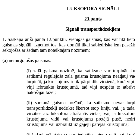
LUKSOFORA SIGNĀLI
23.pants
Signāli transportlīdzekļiem
1. Saskaņā ar šī panta 12.punktu, vienīgās gaismas, kas var tikt lieto
gaismas signāli, izņemot tos, kas domāti tikai sabiedriskajiem pasažie
sekojošas ar šādām tām noteiktajām nozīmēm:
(a) nemirgojošas gaismas:
(i) zaļā gaisma nozīmē, ka satiksme var turpināt ku
satiksmi regulējošā zaļā gaisma krustojumā neatļauj va
turpināt, ja krustojums ir tik pārpildīts virzienā, kurā viņi
viņi iebrauktu krustojumā, tad viņi nespētu to atbrīvo
nākošajai fāzei;
(ii) sarkanā gaisma nozīmē, ka satiksme nevar turpi
transportlīdzekļi nedrīkst šķērsot stop līniju vai, ja tāda
virzīties aiz luksofora atrašanās vietas, vai, ja luksofor
krustojuma vidū vai krustojuma pretējā pusē, nedrī
krustojumā vai uzbraukt uz gājēju pārejas krustojumā;
(iii) dzeltenā gaisma var iedegties viena pati vai kop