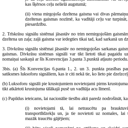
kas šķērsos ceļu nelielā augstumā;
(ii) viena mirgojoša dzeltena gaisma vai divas pārmaiņ
dzeltenas gaismas nozīmē, ka vadītāji ceļu var turpināt,
piesardzību.
2. Trīskrāsu signālu sistēmai jāsastāv no trim nemirgojošām gaismām,
dzeltena un zaļa; zaļā gaisma var iedegties tikai tad, kad sarkanā un dz
3. Divkrāsu signālu sistēmai jāsastāv no nemirgojošas sarkanas gais
gaismas. Divkrāsu sistēmas signāli var tikt lietoti tikai pagaidu uz
nomaiņai saskaņā ar šīs Konvencijas 3.panta 3.punktā atļauto periodu
3bis. (a) Šīs Konvencijas 6.panta 1., 2. un 3. punkta prasības pa
satiksmes luksoforu signāliem, kas ir citi nekā tie, ko lieto pie dzelzc
(b) Luksoforu signāli pie krustojumiem novietojami pirms krustojuma va
tikt atkārtoti krustojuma tālākajā pusē un vadītāja acu līmenī.
(c) Papildus ieteicams, lai nacionālie tiesību akti paredz nodrošināt, ka
(i) novietojami tā, lai netraucētu pa brauktuv
transportlīdzekļu un, ja tie novietoti uz nomales, lai 
mazāk traucētu gājējiem;