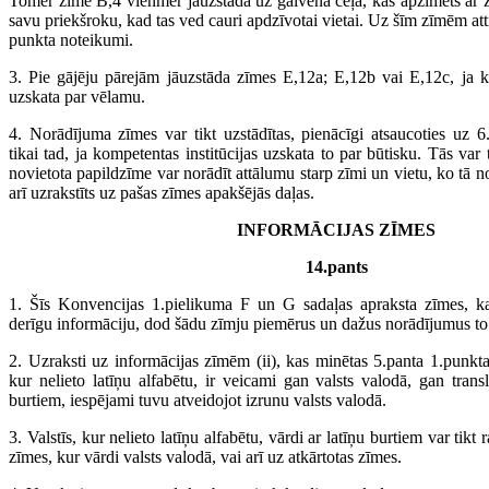
Tomēr zīme B,4 vienmēr jāuzstāda uz galvenā ceļā, kas apzīmēts ar zī
savu priekšroku, kad tas ved cauri apdzīvotai vietai. Uz šīm zīmēm atti
punkta noteikumi.
3. Pie gājēju pārejām jāuzstāda zīmes E,12a; E,12b vai E,12c, ja ko
uzskata par vēlamu.
4. Norādījuma zīmes var tikt uzstādītas, pienācīgi atsaucoties uz 
tikai tad, ja kompetentas institūcijas uzskata to par būtisku. Tās var 
novietota papildzīme var norādīt attālumu starp zīmi un vietu, ko tā no
arī uzrakstīts uz pašas zīmes apakšējās daļas.
INFORMĀCIJAS ZĪMES
14.pants
1. Šīs Konvencijas 1.pielikuma F un G sadaļas apraksta zīmes, kas
derīgu informāciju, dod šādu zīmju piemērus un dažus norādījumus to 
2. Uzraksti uz informācijas zīmēm (ii), kas minētas 5.panta 1.punkta
kur nelieto latīņu alfabētu, ir veicami gan valsts valodā, gan transl
burtiem, iespējami tuvu atveidojot izrunu valsts valodā.
3. Valstīs, kur nelieto latīņu alfabētu, vārdi ar latīņu burtiem var tikt 
zīmes, kur vārdi valsts valodā, vai arī uz atkārtotas zīmes.