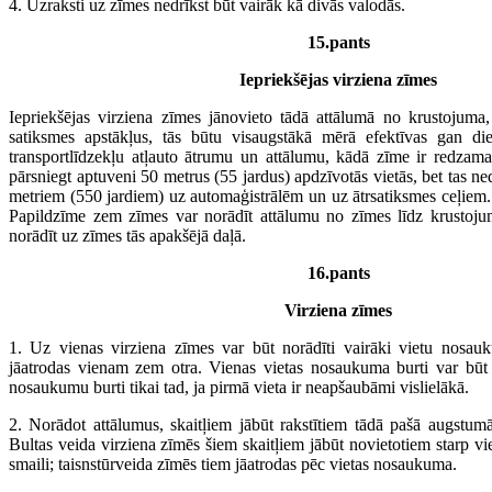
4. Uzraksti uz zīmes nedrīkst būt vairāk kā divās valodās.
15.pants
Iepriekšējas virziena zīmes
Iepriekšējas virziena zīmes jānovieto tādā attālumā no krustojuma,
satiksmes apstākļus, tās būtu visaugstākā mērā efektīvas gan die
transportlīdzekļu atļauto ātrumu un attālumu, kādā zīme ir redzam
pārsniegt aptuveni 50 metrus (55 jardus) apdzīvotās vietās, bet tas n
metriem (550 jardiem) uz automaģistrālēm un uz ātrsatiksmes ceļiem. 
Papildzīme zem zīmes var norādīt attālumu no zīmes līdz krustoju
norādīt uz zīmes tās apakšējā daļā.
16.pants
Virziena zīmes
1. Uz vienas virziena zīmes var būt norādīti vairāki vietu nosau
jāatrodas vienam zem otra. Vienas vietas nosaukuma burti var būt l
nosaukumu burti tikai tad, ja pirmā vieta ir neapšaubāmi vislielākā.
2. Norādot attālumus, skaitļiem jābūt rakstītiem tādā pašā augstu
Bultas veida virziena zīmēs šiem skaitļiem jābūt novietotiem starp v
smaili; taisnstūrveida zīmēs tiem jāatrodas pēc vietas nosaukuma.