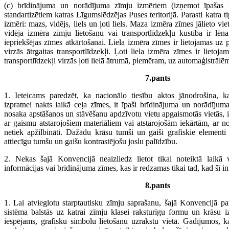
(c) brīdinājuma un norādījuma zīmju izmēriem (izņemot īpašas 
standartizētiem katras Līgumslēdzējas Puses teritorijā. Parasti katra ti
izmēri: mazs, vidējs, liels un ļoti liels. Maza izmēra zīmes jālieto vie
vidēja izmēra zīmju lietošanu vai transportlīdzekļu kustība ir lēna;
iepriekšējas zīmes atkārtošanai. Liela izmēra zīmes ir lietojamas uz
virzās ātrgaitas transportlīdzekļi. Ļoti liela izmēra zīmes ir lieto
transportlīdzekļi virzās ļoti lielā ātrumā, piemēram, uz automaģistrālē
7.pants
1. Ieteicams paredzēt, ka nacionālo tiesību aktos jānodrošina, 
izpratnei nakts laikā ceļa zīmes, it īpaši brīdinājuma un norādījum
nosaka apstāšanos un stāvēšanu apdzīvotu vietu apgaismotās vietās, i
ar gaismu atstarojošiem materiāliem vai atstarojošām iekārtām, ar no
netiek apžilbināti. Dažādu krāsu tumši un gaiši grafiskie elementi z
attiecīgu tumšu un gaišu kontrastējošu joslu palīdzību.
2. Nekas šajā Konvencijā neaizliedz lietot tikai noteiktā laikā
informācijas vai brīdinājuma zīmes, kas ir redzamas tikai tad, kad šī in
8.pants
1. Lai atvieglotu starptautisku zīmju saprašanu, šajā Konvencijā p
sistēma balstās uz katrai zīmju klasei raksturīgu formu un krāsu 
iespējams, grafisku simbolu lietošanu uzrakstu vietā. Gadījumos, 