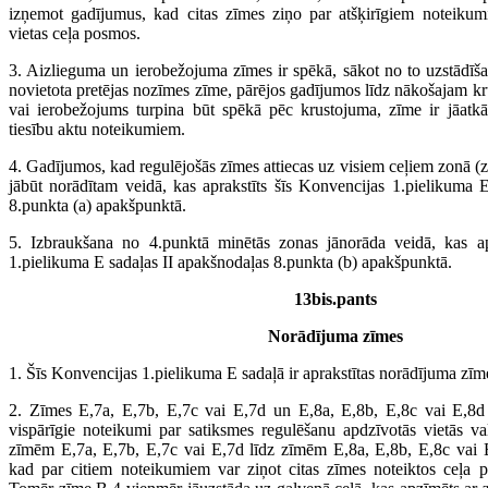
izņemot gadījumus, kad citas zīmes ziņo par atšķirīgiem noteikum
vietas ceļa posmos.
3. Aizlieguma un ierobežojuma zīmes ir spēkā, sākot no to uzstādīšan
novietota pretējas nozīmes zīme, pārējos gadījumos līdz nākošajam k
vai ierobežojums turpina būt spēkā pēc krustojuma, zīme ir jāatkā
tiesību aktu noteikumiem.
4. Gadījumos, kad regulējošās zīmes attiecas uz visiem ceļiem zonā (
jābūt norādītam veidā, kas aprakstīts šīs Konvencijas 1.pielikuma 
8.punkta (a) apakšpunktā.
5. Izbraukšana no 4.punktā minētās zonas jānorāda veidā, kas ap
1.pielikuma E sadaļas II apakšnodaļas 8.punkta (b) apakšpunktā.
13bis.pants
Norādījuma zīmes
1. Šīs Konvencijas 1.pielikuma E sadaļā ir aprakstītas norādījuma zīm
2. Zīmes E,7a, E,7b, E,7c vai E,7d un E,8a, E,8b, E,8c vai E,8d z
vispārīgie noteikumi par satiksmes regulēšanu apdzīvotās vietās vals
zīmēm E,7a, E,7b, E,7c vai E,7d līdz zīmēm E,8a, E,8b, E,8c vai 
kad par citiem noteikumiem var ziņot citas zīmes noteiktos ceļa p