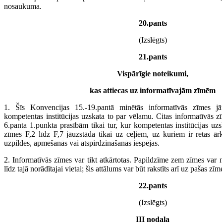
nosaukuma.
20.pants
(Izslēgts)
21.pants
Vispārīgie noteikumi,
kas attiecas uz informatīvajām zīmēm
1. Šīs Konvencijas 15.-19.pantā minētās informatīvās zīmes j
kompetentas institūcijas uzskata to par vēlamu. Citas informatīvās z
6.panta 1.punkta prasībām tikai tur, kur kompetentas institūcijas uzs
zīmes F,2 līdz F,7 jāuzstāda tikai uz ceļiem, uz kuriem ir retas ār
uzpildes, apmešanās vai atspirdzināšanās iespējas.
2. Informatīvās zīmes var tikt atkārtotas. Papildzīme zem zīmes var 
līdz tajā norādītajai vietai; šis attālums var būt rakstīts arī uz pašas zī
22.pants
(Izslēgts)
III nodaļa