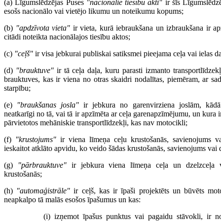
(a) Līgumslēdzējas Puses
"nacionālie tiesību akti"
ir šīs Līgumslēdzē
esošs nacionālo vai vietējo likumu un noteikumu kopums;
(b)
"apdzīvota vieta"
ir vieta, kurā iebraukšana un izbraukšana ir a
citādi noteikta nacionālajos tiesību aktos;
(c)
"ceļš"
ir visa jebkurai publiskai satiksmei pieejama ceļa vai ielas da
(d)
"brauktuve"
ir tā ceļa daļa, kuru parasti izmanto transportlīdzek
brauktuves, kas ir viena no otras skaidri nodalītas, piemēram, ar sa
starpību;
(e)
"braukšanas josla"
ir jebkura no garenvirziena joslām, kādā
neatkarīgi no tā, vai tā ir apzīmēta ar ceļa garenapzīmējumu, un kura ir 
pārvietotos mehāniskie transportlīdzekļi, kas nav motocikli;
(f)
"krustojums"
ir viena līmeņa ceļu krustošanās, savienojums va
ieskaitot atklāto apvidu, ko veido šādas krustošanās, savienojums vai
(g)
"pārbrauktuve"
ir jebkura viena līmeņa ceļa un dzelzceļa v
krustošanās;
(h)
"automaģistrāle"
ir ceļš, kas ir īpaši projektēts un būvēts mot
neapkalpo tā malās esošos īpašumus un kas:
(i) izņemot īpašus punktus vai pagaidu stāvokli, ir no