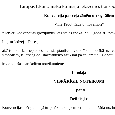
Eiropas Ekonomiskā komisija Iekšzemes transpo
Konvencija par ceļa zīmēm un signāliem
Vīnē 1968. gada 8. novembrī*
* Ietver Konvencijas grozījumus, kas stājās spēkā 1995. gada 30. no
Līgumslēdzējas Puses,
atzīstot to, ka nepieciešama starptautiska vienotība attiecībā uz 
simboliem, lai atvieglotu starptautisko satiksmi pa ceļiem un uzlabotu
ir vienojušās par šādiem noteikumiem:
I nodaļa
VISPĀRĪGIE NOTEIKUMI
1.pants
Definīcijas
Konvencijas mērķiem tajā turpmāk lietotajiem terminiem ir šāda nozī