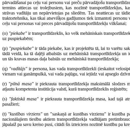
pārvadāšanai pa ceļu vai personu vai preču pārvadājošu transportlīdze
termins attiecas uz trolejbusiem, kas nozīmē transportlīdzekļus, kas
strāvas vadītāju un nepārvietojas pa sliedēm. Tas neattiecas uz tādi
traktortehnika, kas tikai atsevišķos gadījumos tiek izmantoti personu
ceļu vai personas vai preces pārvadājošu transportlīdzekļu vilkšanai;
(o)
"piekabe"
ir transportlīdzeklis, ko velk mehāniskais transportlīdzekl
uz puspiekabēm;
(p)
"puspiekabe"
ir tāda piekabe, kas ir projektēta tā, lai to varētu sak
tādā veidā, ka tā daļēji atbalstās uz mehāniskā transportlīdzekļa un
un tās kravas masas daļa balstās uz mehāniskā transportlīdzekļa;
(q)
"vadītājs"
ir persona, kas vada transportlīdzekli (ieskaitot velosi
vienam vai ganāmpulkā, vai vada pajūgu, vai iejūdz vai apseglo dzīvn
(r)
"pilnā masa"
ir piekrauta transportlīdzekļa maksimālā slodzes 
atļautu kompetenta institūcija valstī, kurā transportlīdzeklis reģistrēts;
(s)
"faktiskā masa"
ir piekrauta transportlīdzekļa masa, kad tajā at
pasažieri;
(t)
"kustības virziens"
un "saskaņā ar kustības virzienu" ir kustība pa
nacionālajiem tiesību aktiem transportlīdzekļa vadītājam pretimbrauco
jāpalaiž pa savu kreiso pusi, citādi šis izteiciens nozīmē kustību pa kre