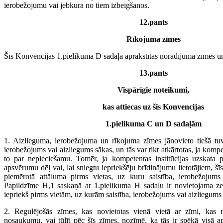
ierobežojumu vai jebkura no tiem izbeigšanos.
12.pants
Rīkojuma zīmes
Šīs Konvencijas 1.pielikuma D sadaļā aprakstītas norādījuma zīmes un
13.pants
Vispārīgie noteikumi,
kas attiecas uz šīs Konvencijas
1.pielikuma C un D sadaļām
1. Aizlieguma, ierobežojuma un rīkojuma zīmes jānovieto tiešā tuvu
ierobežojums vai aizliegums sākas, un tās var tikt atkārtotas, ja kompe
to par nepieciešamu. Tomēr, ja kompetentas institūcijas uzskata 
apsvērumu dēļ vai, lai sniegtu iepriekšēju brīdinājumu lietotājiem, šīs
piemērotā attāluma pirms vietas, uz kuru saistība, ierobežojums 
Papildzīme H,1 saskaņā ar 1.pielikuma H sadaļu ir novietojama z
iepriekš pirms vietām, uz kurām saistība, ierobežojums vai aizliegums 
2. Regulējošās zīmes, kas novietotas vienā vietā ar zīmi, kas n
nosaukumu, vai tūlīt pēc šīs zīmes, nozīmē, ka tās ir spēkā visā apd