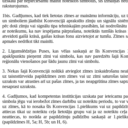
uzskata par nepieciešamu mainīt noteiktos simbolus, šīs izmaiņas nedr
raksturojumus.
1bis. Gadījumos, kad tiek lietotas zīmes ar maināmu informāciju, uz 
un simboliem jāatbilst Konvencijā aprakstīto zīmju un signālu sist
pēc dotā zīmju vai signālu tipa tehniskajām prasībām, lai nodrošināt
ar noteikumu, ka nav iespējama pārprašana, noteiktās tumšās krāsas z
atveidoti gaišā krāsā, gaišas krāsas fonu aizvietojot ar tumšu. Zīmes 
apmales nedrīkst tikt mainīti.
2. Līgumslēdzējas Puses, kas vēlas saskaņā ar šīs Konvencijas 3
apakšpunktu pieņemt zīmi vai simbolu, kas nav paredzēts šajā Ko
reģionālu vienošanos par šādu jaunu zīmi vai simbolu.
3. Nekas šajā Konvencijā nolūkā atvieglot zīmes izskaidrošanu neai
uz taisnstūrveida papildzīmes zem zīmes vai uz zīmi saturošas tais
uzraksts var atrasties arī uz pašas zīmes, ja tas neapgrūtina zīmes sap
nesaprast uzrakstu.
4. Gadījumos, kad kompetentas institūcijas uzskata par ieteicamu pa
simbola jēgu vai ierobežot zīmes darbību uz noteiktu periodu, to var v
uz zīmes, kā to nosaka šīs Konvencijas 1.pielikums vai uz papildzī
attiecas tikai uz noteiktu ceļa lietotāju grupu vai ja uz noteiktu ceļa
neattiecas, to norāda ar papildzīmju palīdzību saskaņā ar 1.piel
(papildzīmes H, 5a; H, 5b; un H, 6).