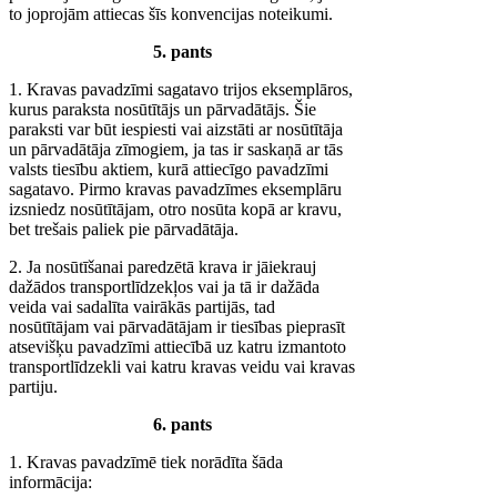
to joprojām attiecas šīs konvencijas noteikumi.
5. pants
1. Kravas pavadzīmi sagatavo trijos eksemplāros,
kurus paraksta nosūtītājs un pārvadātājs. Šie
paraksti var būt iespiesti vai aizstāti ar nosūtītāja
un pārvadātāja zīmogiem, ja tas ir saskaņā ar tās
valsts tiesību aktiem, kurā attiecīgo pavadzīmi
sagatavo. Pirmo kravas pavadzīmes eksemplāru
izsniedz nosūtītājam, otro nosūta kopā ar kravu,
bet trešais paliek pie pārvadātāja.
2. Ja nosūtīšanai paredzētā krava ir jāiekrauj
dažādos transportlīdzekļos vai ja tā ir dažāda
veida vai sadalīta vairākās partijās, tad
nosūtītājam vai pārvadātājam ir tiesības pieprasīt
atsevišķu pavadzīmi attiecībā uz katru izmantoto
transportlīdzekli vai katru kravas veidu vai kravas
partiju.
6. pants
1. Kravas pavadzīmē tiek norādīta šāda
informācija: