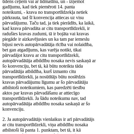
ūdens ceļiem vai ar lidmašīnu, un - izņemot
gadījumu, kad tiek piemēroti 14. panta
noteikumi, - krava no transportlīdzekļa netiek
pārkrauta, tad šī konvencija attiecas uz visu
pārvadājumu. Taču tad, ja tiek pierādīts, ka laikā,
kad krava pārvadāta ar citu transportlīdzekli, ir
radušies kravas zudumi, tā ir bojāta vai kravas
piegāde ir aizkavējusies un ka tam par iemeslu
bijusi nevis autopārvadātāja rīcība vai nolaidība,
bet gan atgadījums, kas varēja notikt, tikai
pārvadājot kravu ar citu transportlīdzekli,
autopārvadātāja atbildību nosaka nevis saskaņā ar
šo konvenciju, bet tā, kā būtu noteikta tāda
pārvadātāja atbildība, kurš izmanto citu
transportlīdzekli, ja nosūtītājs būtu noslēdzis
kravas pārvadājumu līgumu ar šo pārvadātāju
atbilstoši noteikumiem, kas paredzēti tiesību
aktos par kravas pārvadāšanu ar attiecīgo
transportlīdzekli. Ja šādu noteikumu nav, tad
autopārvadātāja atbildību nosaka saskaņā ar šo
konvenciju.
2. Ja autopārvadātājs vienlaikus ir arī pārvadātājs
ar citu transportlīdzekli, viņa atbildību nosaka
atbilstoši šā panta 1. punktam, bet tā, it kā