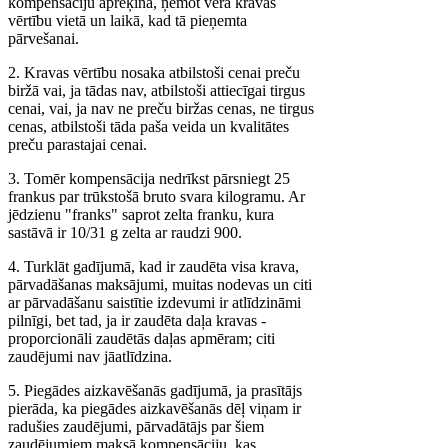
kompensāciju aprēķina, ņemot vērā kravas
vērtību vietā un laikā, kad tā pieņemta
pārvešanai.
2. Kravas vērtību nosaka atbilstoši cenai preču
biržā vai, ja tādas nav, atbilstoši attiecīgai tirgus
cenai, vai, ja nav ne preču biržas cenas, ne tirgus
cenas, atbilstoši tāda paša veida un kvalitātes
preču parastajai cenai.
3. Tomēr kompensācija nedrīkst pārsniegt 25
frankus par trūkstošā bruto svara kilogramu. Ar
jēdzienu "franks" saprot zelta franku, kura
sastāvā ir 10/31 g zelta ar raudzi 900.
4. Turklāt gadījumā, kad ir zaudēta visa krava,
pārvadāšanas maksājumi, muitas nodevas un citi
ar pārvadāšanu saistītie izdevumi ir atlīdzināmi
pilnīgi, bet tad, ja ir zaudēta daļa kravas -
proporcionāli zaudētās daļas apmēram; citi
zaudējumi nav jāatlīdzina.
5. Piegādes aizkavēšanās gadījumā, ja prasītājs
pierāda, ka piegādes aizkavēšanās dēļ viņam ir
radušies zaudējumi, pārvadātājs par šiem
zaudējumiem maksā kompensāciju, kas