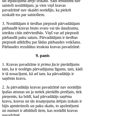
tās iepakojuma ārējo izskatu. Šādi iebildumi nav
saistoši nosūtītājam, ja vien viņš kravas
pavadzīmē nav skaidri norādījis, ka piekrīt
uzskatīt tos par saistošiem.
3. Nosūtītājam ir tiesības pieprasīt pārvadātājam
pārbaudīt kravas bruto svaru vai tās daudzumu,
izteiktu citās mērvienībās. Viņš var arī pieprasīt
pārbaudīt paku saturu. Pārvadātājam ir tiesības
pieprasīt atlīdzību par šādas pārbaudes veikšanu.
Pārbaudes rezultātus ieraksta kravas pavadzīmē.
9. pants
1. Kravas pavadzīme ir
prima facie
pierādījums
tam, ka ir noslēgts pārvadājuma līgums, tam, kādi
ir tā nosacījumi, kā arī tam, ka pārvadātājs ir
saņēmis kravu.
2. Ja pārvadātājs kravas pavadzīmē nav norādījis
īpašas atrunas un ja netiek pierādīts pretējais, tiek
pieņemts, ka brīdī, kad pārvadātājs saņēma
kravu, kravas un tās iesaiņojuma ārējais izskats ir
bijis apmierinošs un paku skaits, to apzīmējumi
un numuri ir atbilduši tiem, kas norādīti kravas
pavadzīmē.