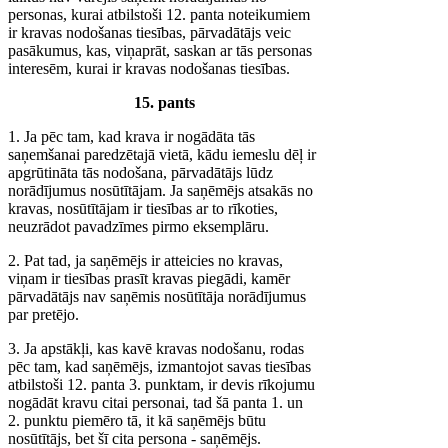
personas, kurai atbilstoši 12. panta noteikumiem
ir kravas nodošanas tiesības, pārvadātājs veic
pasākumus, kas, viņaprāt, saskan ar tās personas
interesēm, kurai ir kravas nodošanas tiesības.
15. pants
1. Ja pēc tam, kad krava ir nogādāta tās
saņemšanai paredzētajā vietā, kādu iemeslu dēļ ir
apgrūtināta tās nodošana, pārvadātājs lūdz
norādījumus nosūtītājam. Ja saņēmējs atsakās no
kravas, nosūtītājam ir tiesības ar to rīkoties,
neuzrādot pavadzīmes pirmo eksemplāru.
2. Pat tad, ja saņēmējs ir atteicies no kravas,
viņam ir tiesības prasīt kravas piegādi, kamēr
pārvadātājs nav saņēmis nosūtītāja norādījumus
par pretējo.
3. Ja apstākļi, kas kavē kravas nodošanu, rodas
pēc tam, kad saņēmējs, izmantojot savas tiesības
atbilstoši 12. panta 3. punktam, ir devis rīkojumu
nogādāt kravu citai personai, tad šā panta 1. un
2. punktu piemēro tā, it kā saņēmējs būtu
nosūtītājs, bet šī cita persona - saņēmējs.