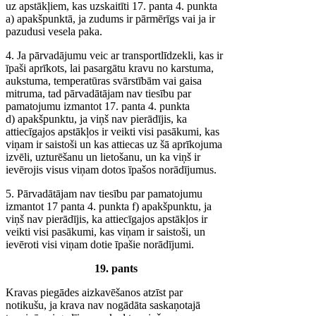
uz apstākļiem, kas uzskaitīti 17. panta 4. punkta
a) apakšpunktā, ja zudums ir pārmērīgs vai ja ir
pazudusi vesela paka.
4. Ja pārvadājumu veic ar transportlīdzekli, kas ir
īpaši aprīkots, lai pasargātu kravu no karstuma,
aukstuma, temperatūras svārstībām vai gaisa
mitruma, tad pārvadātājam nav tiesību par
pamatojumu izmantot 17. panta 4. punkta
d) apakšpunktu, ja viņš nav pierādījis, ka
attiecīgajos apstākļos ir veikti visi pasākumi, kas
viņam ir saistoši un kas attiecas uz šā aprīkojuma
izvēli, uzturēšanu un lietošanu, un ka viņš ir
ievērojis visus viņam dotos īpašos norādījumus.
5. Pārvadātājam nav tiesību par pamatojumu
izmantot 17 panta 4. punkta f) apakšpunktu, ja
viņš nav pierādījis, ka attiecīgajos apstākļos ir
veikti visi pasākumi, kas viņam ir saistoši, un
ievēroti visi viņam dotie īpašie norādījumi.
19. pants
Kravas piegādes aizkavēšanos atzīst par
notikušu, ja krava nav nogādāta saskaņotajā