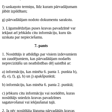
f) saskaņoto termiņu, līdz kuram pārvadājumam
jābūt izpildītam;
g) pārvadātājam nodoto dokumentu sarakstu.
3. Līgumslēdzējas puses kravas pavadzīmē var
iekļaut arī jebkādu citu informāciju, kuru tās
uzskata par nepieciešamu.
7. pants
1. Nosūtītājs ir atbildīgs par visiem izdevumiem
un zaudējumiem, kas pārvadātājam nodarīts
neprecizitāšu un neatbilstības dēļ saistībā ar:
a) informāciju, kas minēta 6. panta 1. punkta b),
d), e), f), g), h) un j) apakšpunktā;
b) informāciju, kas minēta 6. panta 2. punktā;
c) jebkuru citu informāciju vai norādēm, kuras
nosūtītājs sniedzis kravas pavadzīmes
sagatavošanai vai iekļaušanai tajā.
2. Ja pēc nosūtītāja lūguma pārvadātājs kravas