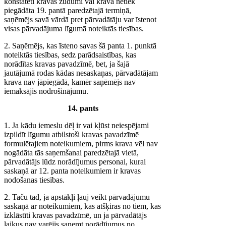
konstatēti kravas zudumi vai krava netiek
piegādāta 19. pantā paredzētajā termiņā,
saņēmējs savā vārdā pret pārvadātāju var īstenot
visas pārvadājuma līgumā noteiktās tiesības.
2. Saņēmējs, kas īsteno savas šā panta 1. punktā
noteiktās tiesības, sedz parādsaistības, kas
norādītas kravas pavadzīmē, bet, ja šajā
jautājumā rodas kādas nesaskaņas, pārvadātājam
krava nav jāpiegādā, kamēr saņēmējs nav
iemaksājis nodrošinājumu.
14. pants
1. Ja kādu iemeslu dēļ ir vai kļūst neiespējami
izpildīt līgumu atbilstoši kravas pavadzīmē
formulētajiem noteikumiem, pirms krava vēl nav
nogādāta tās saņemšanai paredzētajā vietā,
pārvadātājs lūdz norādījumus personai, kurai
saskaņā ar 12. panta noteikumiem ir kravas
nodošanas tiesības.
2. Taču tad, ja apstākļi ļauj veikt pārvadājumu
saskaņā ar noteikumiem, kas atšķiras no tiem, kas
izklāstīti kravas pavadzīmē, un ja pārvadātājs
laikus nav varējis saņemt norādījumus no