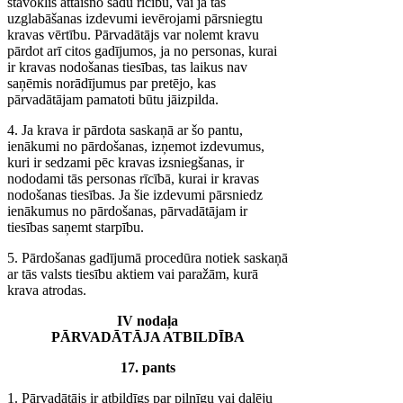
stāvoklis attaisno šādu rīcību, vai ja tās
uzglabāšanas izdevumi ievērojami pārsniegtu
kravas vērtību. Pārvadātājs var nolemt kravu
pārdot arī citos gadījumos, ja no personas, kurai
ir kravas nodošanas tiesības, tas laikus nav
saņēmis norādījumus par pretējo, kas
pārvadātājam pamatoti būtu jāizpilda.
4. Ja krava ir pārdota saskaņā ar šo pantu,
ienākumi no pārdošanas, izņemot izdevumus,
kuri ir sedzami pēc kravas izsniegšanas, ir
nododami tās personas rīcībā, kurai ir kravas
nodošanas tiesības. Ja šie izdevumi pārsniedz
ienākumus no pārdošanas, pārvadātājam ir
tiesības saņemt starpību.
5. Pārdošanas gadījumā procedūra notiek saskaņā
ar tās valsts tiesību aktiem vai paražām, kurā
krava atrodas.
IV nodaļa
PĀRVADĀTĀJA ATBILDĪBA
17. pants
1. Pārvadātājs ir atbildīgs par pilnīgu vai daļēju