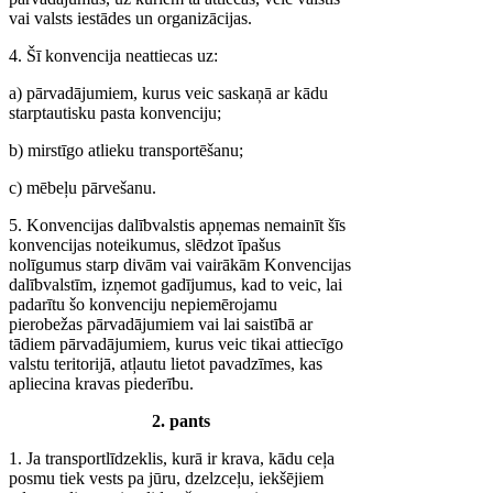
vai valsts iestādes un organizācijas.
4. Šī konvencija neattiecas uz:
a) pārvadājumiem, kurus veic saskaņā ar kādu
starptautisku pasta konvenciju;
b) mirstīgo atlieku transportēšanu;
c) mēbeļu pārvešanu.
5. Konvencijas dalībvalstis apņemas nemainīt šīs
konvencijas noteikumus, slēdzot īpašus
nolīgumus starp divām vai vairākām Konvencijas
dalībvalstīm, izņemot gadījumus, kad to veic, lai
padarītu šo konvenciju nepiemērojamu
pierobežas pārvadājumiem vai lai saistībā ar
tādiem pārvadājumiem, kurus veic tikai attiecīgo
valstu teritorijā, atļautu lietot pavadzīmes, kas
apliecina kravas piederību.
2. pants
1. Ja transportlīdzeklis, kurā ir krava, kādu ceļa
posmu tiek vests pa jūru, dzelzceļu, iekšējiem