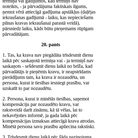
termiņā vai gadījumos, kad termiņš nav
noteikts, - ja pārvadājuma faktiskais ilgums,
ņemot vērā attiecīgā gadījuma apstākļus (daļējas
iekraušanas gadījumā - laiku, kas nepieciešams
pilnas kravas iekraušanai parastā veidā),
pārsniedz laiku, kāds būtu pieņemams rūpīgam
pārvadātājam.
20. pants
1. Tas, ka krava nav piegādāta trīsdesmit dienu
laikā pēc saskaņotā termiņa vai - ja termiņš nav
saskaņots - sešdesmit dienu laikā no brīža, kad
pārvadātājs ir pieņēmis kravu, ir neapstrīdams
pierādījums tam, ka krava ir nozaudēta, un
persona, kurai ir tiesības iesniegt prasību, var
uzskatīt to par nozaudētu.
2. Persona, kurai ir minētās tiesības, saņemot
kompensāciju par nozaudēto kravu, var
rakstveidā darīt zināmu, kā tā vēlas, lai to
nekavējoties informē, ja gada laikā pēc
kompensācijas izmaksas attiecīgā krava atrodas.
Minētā persona savu prasību apliecina rakstiski.
3. Trīsdesmit dienu laikā pēc šāda paziņojuma