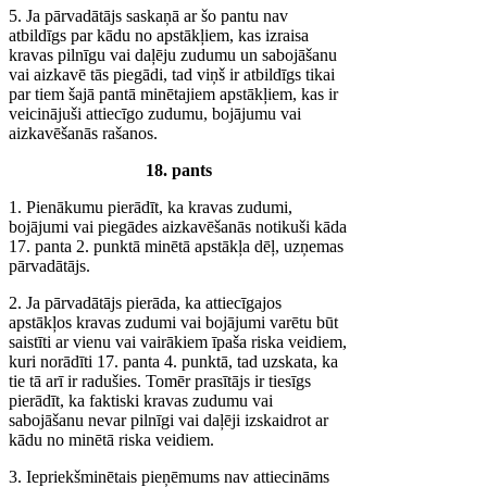
5. Ja pārvadātājs saskaņā ar šo pantu nav
atbildīgs par kādu no apstākļiem, kas izraisa
kravas pilnīgu vai daļēju zudumu un sabojāšanu
vai aizkavē tās piegādi, tad viņš ir atbildīgs tikai
par tiem šajā pantā minētajiem apstākļiem, kas ir
veicinājuši attiecīgo zudumu, bojājumu vai
aizkavēšanās rašanos.
18. pants
1. Pienākumu pierādīt, ka kravas zudumi,
bojājumi vai piegādes aizkavēšanās notikuši kāda
17. panta 2. punktā minētā apstākļa dēļ, uzņemas
pārvadātājs.
2. Ja pārvadātājs pierāda, ka attiecīgajos
apstākļos kravas zudumi vai bojājumi varētu būt
saistīti ar vienu vai vairākiem īpaša riska veidiem,
kuri norādīti 17. panta 4. punktā, tad uzskata, ka
tie tā arī ir radušies. Tomēr prasītājs ir tiesīgs
pierādīt, ka faktiski kravas zudumu vai
sabojāšanu nevar pilnīgi vai daļēji izskaidrot ar
kādu no minētā riska veidiem.
3. Iepriekšminētais pieņēmums nav attiecināms