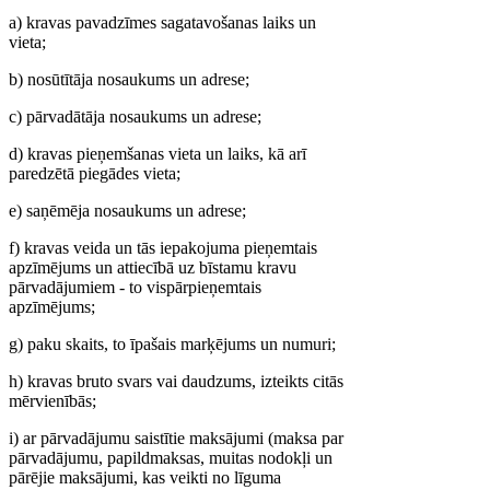
a) kravas pavadzīmes sagatavošanas laiks un
vieta;
b) nosūtītāja nosaukums un adrese;
c) pārvadātāja nosaukums un adrese;
d) kravas pieņemšanas vieta un laiks, kā arī
paredzētā piegādes vieta;
e) saņēmēja nosaukums un adrese;
f) kravas veida un tās iepakojuma pieņemtais
apzīmējums un attiecībā uz bīstamu kravu
pārvadājumiem - to vispārpieņemtais
apzīmējums;
g) paku skaits, to īpašais marķējums un numuri;
h) kravas bruto svars vai daudzums, izteikts citās
mērvienībās;
i) ar pārvadājumu saistītie maksājumi (maksa par
pārvadājumu, papildmaksas, muitas nodokļi un
pārējie maksājumi, kas veikti no līguma