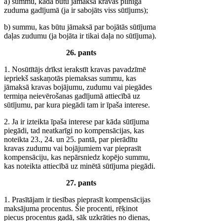
a) summu, kāda būtu jāmaksā kravas pilnīga
zuduma gadījumā (ja ir sabojāts viss sūtījums);
b) summu, kas būtu jāmaksā par bojātās sūtījuma
daļas zudumu (ja bojāta ir tikai daļa no sūtījuma).
26. pants
1. Nosūtītājs drīkst ierakstīt kravas pavadzīmē
iepriekš saskaņotās piemaksas summu, kas
jāmaksā kravas bojājumu, zudumu vai piegādes
termiņa neievērošanas gadījumā attiecībā uz
sūtījumu, par kura piegādi tam ir īpaša interese.
2. Ja ir izteikta īpaša interese par kāda sūtījuma
piegādi, tad neatkarīgi no kompensācijas, kas
noteikta 23., 24. un 25. pantā, par pierādītu
kravas zudumu vai bojājumiem var pieprasīt
kompensāciju, kas nepārsniedz kopējo summu,
kas noteikta attiecībā uz minētā sūtījuma piegādi.
27. pants
1. Prasītājam ir tiesības pieprasīt kompensācijas
maksājuma procentus. Šie procenti, rēķinot
piecus procentus gadā, sāk uzkrāties no dienas,