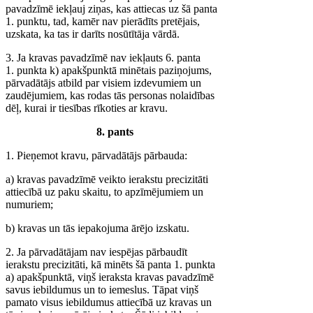
pavadzīmē iekļauj ziņas, kas attiecas uz šā panta
1. punktu, tad, kamēr nav pierādīts pretējais,
uzskata, ka tas ir darīts nosūtītāja vārdā.
3. Ja kravas pavadzīmē nav iekļauts 6. panta
1. punkta k) apakšpunktā minētais paziņojums,
pārvadātājs atbild par visiem izdevumiem un
zaudējumiem, kas rodas tās personas nolaidības
dēļ, kurai ir tiesības rīkoties ar kravu.
8. pants
1. Pieņemot kravu, pārvadātājs pārbauda:
a) kravas pavadzīmē veikto ierakstu precizitāti
attiecībā uz paku skaitu, to apzīmējumiem un
numuriem;
b) kravas un tās iepakojuma ārējo izskatu.
2. Ja pārvadātājam nav iespējas pārbaudīt
ierakstu precizitāti, kā minēts šā panta 1. punkta
a) apakšpunktā, viņš ieraksta kravas pavadzīmē
savus iebildumus un to iemeslus. Tāpat viņš
pamato visus iebildumus attiecībā uz kravas un