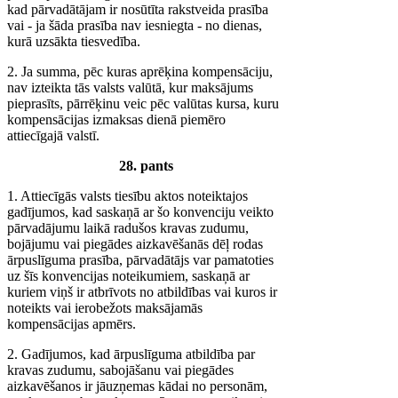
kad pārvadātājam ir nosūtīta rakstveida prasība
vai - ja šāda prasība nav iesniegta - no dienas,
kurā uzsākta tiesvedība.
2. Ja summa, pēc kuras aprēķina kompensāciju,
nav izteikta tās valsts valūtā, kur maksājums
pieprasīts, pārrēķinu veic pēc valūtas kursa, kuru
kompensācijas izmaksas dienā piemēro
attiecīgajā valstī.
28. pants
1. Attiecīgās valsts tiesību aktos noteiktajos
gadījumos, kad saskaņā ar šo konvenciju veikto
pārvadājumu laikā radušos kravas zudumu,
bojājumu vai piegādes aizkavēšanās dēļ rodas
ārpuslīguma prasība, pārvadātājs var pamatoties
uz šīs konvencijas noteikumiem, saskaņā ar
kuriem viņš ir atbrīvots no atbildības vai kuros ir
noteikts vai ierobežots maksājamās
kompensācijas apmērs.
2. Gadījumos, kad ārpuslīguma atbildība par
kravas zudumu, sabojāšanu vai piegādes
aizkavēšanos ir jāuzņemas kādai no personām,