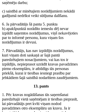
saņēmēju darbu;
c) saistībā ar minētajiem norādījumiem nekādā
gadījumā nedrīkst veikt sūtījuma dalīšanu.
6. Ja pārvadātājs šā panta 5. punkta
b) apakšpunktā norādīto iemeslu dēļ nevar
izpildīt saņemtos norādījumus, viņš nekavējoties
par to informē personu, kura viņam šos
norādījumus ir devusi.
7. Pārvadātājs, kas nav izpildījis norādījumus,
kuri viņam doti saskaņā ar šajā pantā
paredzētajiem nosacījumiem, vai kas tos ir
izpildījis, nepieprasot uzrādīt kravas pavadzīmes
pirmo eksemplāru, ir atbildīgs tās personas
priekšā, kurai ir tiesības iesniegt prasību par
jebkādiem šajā saistībā nodarītiem zaudējumiem.
13. pants
1. Pēc kravas nogādāšanas tās saņemšanai
paredzētajā vietā saņēmējam ir tiesības pieprasīt,
lai pārvadātājs pret kvīti viņam nodod
pavadzīmes otro eksemplāru un kravu. Ja ir