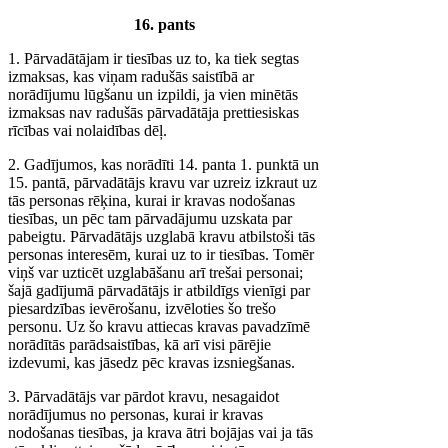
16. pants
1. Pārvadātājam ir tiesības uz to, ka tiek segtas
izmaksas, kas viņam radušās saistībā ar
norādījumu lūgšanu un izpildi, ja vien minētās
izmaksas nav radušās pārvadātāja prettiesiskas
rīcības vai nolaidības dēļ.
2. Gadījumos, kas norādīti 14. panta 1. punktā un
15. pantā, pārvadātājs kravu var uzreiz izkraut uz
tās personas rēķina, kurai ir kravas nodošanas
tiesības, un pēc tam pārvadājumu uzskata par
pabeigtu. Pārvadātājs uzglabā kravu atbilstoši tās
personas interesēm, kurai uz to ir tiesības. Tomēr
viņš var uzticēt uzglabāšanu arī trešai personai;
šajā gadījumā pārvadātājs ir atbildīgs vienīgi par
piesardzības ievērošanu, izvēloties šo trešo
personu. Uz šo kravu attiecas kravas pavadzīmē
norādītās parādsaistības, kā arī visi pārējie
izdevumi, kas jāsedz pēc kravas izsniegšanas.
3. Pārvadātājs var pārdot kravu, nesagaidot
norādījumus no personas, kurai ir kravas
nodošanas tiesības, ja krava ātri bojājas vai ja tās