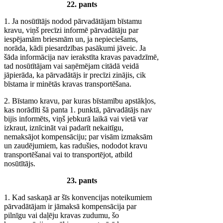
22. pants
1. Ja nosūtītājs nodod pārvadātājam bīstamu
kravu, viņš precīzi informē pārvadātāju par
iespējamām briesmām un, ja nepieciešams,
norāda, kādi piesardzības pasākumi jāveic. Ja
šāda informācija nav ierakstīta kravas pavadzīmē,
tad nosūtītājam vai saņēmējam citādā veidā
jāpierāda, ka pārvadātājs ir precīzi zinājis, cik
bīstama ir minētās kravas transportēšana.
2. Bīstamo kravu, par kuras bīstamību apstākļos,
kas norādīti šā panta 1. punktā, pārvadātājs nav
bijis informēts, viņš jebkurā laikā vai vietā var
izkraut, iznīcināt vai padarīt nekaitīgu,
nemaksājot kompensāciju; par visām izmaksām
un zaudējumiem, kas radušies, nododot kravu
transportēšanai vai to transportējot, atbild
nosūtītājs.
23. pants
1. Kad saskaņā ar šīs konvencijas noteikumiem
pārvadātājam ir jāmaksā kompensācija par
pilnīgu vai daļēju kravas zudumu, šo