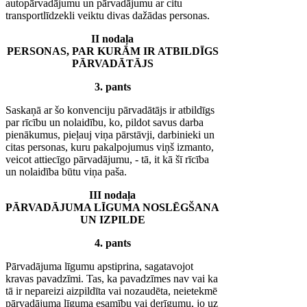
autopārvadājumu un pārvadājumu ar citu
transportlīdzekli veiktu divas dažādas personas.
II nodaļa
PERSONAS, PAR KURĀM IR ATBILDĪGS
PĀRVADĀTĀJS
3. pants
Saskaņā ar šo konvenciju pārvadātājs ir atbildīgs
par rīcību un nolaidību, ko, pildot savus darba
pienākumus, pieļauj viņa pārstāvji, darbinieki un
citas personas, kuru pakalpojumus viņš izmanto,
veicot attiecīgo pārvadājumu, - tā, it kā šī rīcība
un nolaidība būtu viņa paša.
III nodaļa
PĀRVADĀJUMA LĪGUMA NOSLĒGŠANA
UN IZPILDE
4. pants
Pārvadājuma līgumu apstiprina, sagatavojot
kravas pavadzīmi. Tas, ka pavadzīmes nav vai ka
tā ir nepareizi aizpildīta vai nozaudēta, neietekmē
pārvadājuma līguma esamību vai derīgumu, jo uz