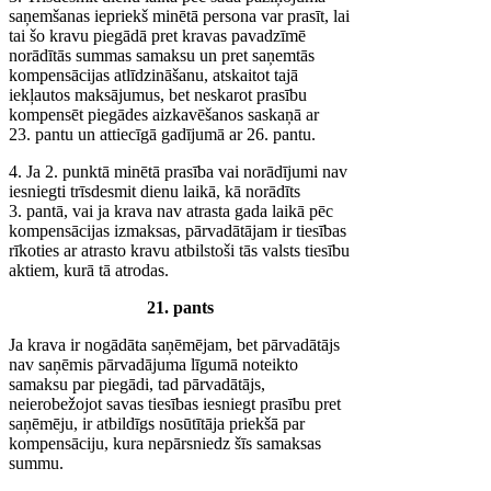
saņemšanas iepriekš minētā persona var prasīt, lai
tai šo kravu piegādā pret kravas pavadzīmē
norādītās summas samaksu un pret saņemtās
kompensācijas atlīdzināšanu, atskaitot tajā
iekļautos maksājumus, bet neskarot prasību
kompensēt piegādes aizkavēšanos saskaņā ar
23. pantu un attiecīgā gadījumā ar 26. pantu.
4. Ja 2. punktā minētā prasība vai norādījumi nav
iesniegti trīsdesmit dienu laikā, kā norādīts
3. pantā, vai ja krava nav atrasta gada laikā pēc
kompensācijas izmaksas, pārvadātājam ir tiesības
rīkoties ar atrasto kravu atbilstoši tās valsts tiesību
aktiem, kurā tā atrodas.
21. pants
Ja krava ir nogādāta saņēmējam, bet pārvadātājs
nav saņēmis pārvadājuma līgumā noteikto
samaksu par piegādi, tad pārvadātājs,
neierobežojot savas tiesības iesniegt prasību pret
saņēmēju, ir atbildīgs nosūtītāja priekšā par
kompensāciju, kura nepārsniedz šīs samaksas
summu.