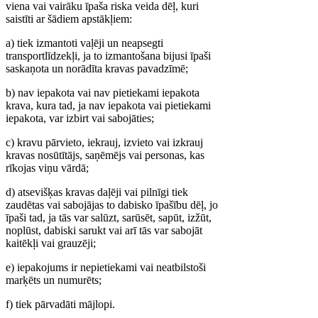
viena vai vairāku īpaša riska veida dēļ, kuri
saistīti ar šādiem apstākļiem:
a) tiek izmantoti vaļēji un neapsegti
transportlīdzekļi, ja to izmantošana bijusi īpaši
saskaņota un norādīta kravas pavadzīmē;
b) nav iepakota vai nav pietiekami iepakota
krava, kura tad, ja nav iepakota vai pietiekami
iepakota, var izbirt vai sabojāties;
c) kravu pārvieto, iekrauj, izvieto vai izkrauj
kravas nosūtītājs, saņēmējs vai personas, kas
rīkojas viņu vārdā;
d) atsevišķas kravas daļēji vai pilnīgi tiek
zaudētas vai sabojājas to dabisko īpašību dēļ, jo
īpaši tad, ja tās var salūzt, sarūsēt, sapūt, izžūt,
noplūst, dabiski sarukt vai arī tās var sabojāt
kaitēkļi vai grauzēji;
e) iepakojums ir nepietiekami vai neatbilstoši
marķēts un numurēts;
f) tiek pārvadāti mājlopi.