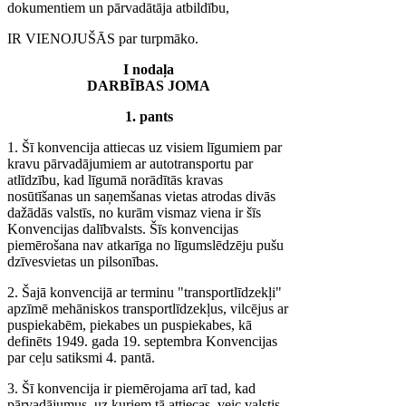
dokumentiem un pārvadātāja atbildību,
IR VIENOJUŠĀS par turpmāko.
I nodaļa
DARBĪBAS JOMA
1. pants
1. Šī konvencija attiecas uz visiem līgumiem par
kravu pārvadājumiem ar autotransportu par
atlīdzību, kad līgumā norādītās kravas
nosūtīšanas un saņemšanas vietas atrodas divās
dažādās valstīs, no kurām vismaz viena ir šīs
Konvencijas dalībvalsts. Šīs konvencijas
piemērošana nav atkarīga no līgumslēdzēju pušu
dzīvesvietas un pilsonības.
2. Šajā konvencijā ar terminu "transportlīdzekļi"
apzīmē mehāniskos transportlīdzekļus, vilcējus ar
puspiekabēm, piekabes un puspiekabes, kā
definēts 1949. gada 19. septembra Konvencijas
par ceļu satiksmi 4. pantā.
3. Šī konvencija ir piemērojama arī tad, kad
pārvadājumus, uz kuriem tā attiecas, veic valstis