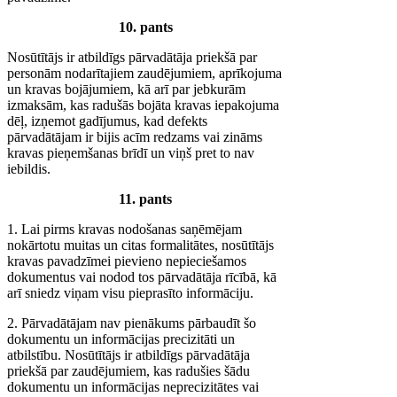
10. pants
Nosūtītājs ir atbildīgs pārvadātāja priekšā par
personām nodarītajiem zaudējumiem, aprīkojuma
un kravas bojājumiem, kā arī par jebkurām
izmaksām, kas radušās bojāta kravas iepakojuma
dēļ, izņemot gadījumus, kad defekts
pārvadātājam ir bijis acīm redzams vai zināms
kravas pieņemšanas brīdī un viņš pret to nav
iebildis.
11. pants
1. Lai pirms kravas nodošanas saņēmējam
nokārtotu muitas un citas formalitātes, nosūtītājs
kravas pavadzīmei pievieno nepieciešamos
dokumentus vai nodod tos pārvadātāja rīcībā, kā
arī sniedz viņam visu pieprasīto informāciju.
2. Pārvadātājam nav pienākums pārbaudīt šo
dokumentu un informācijas precizitāti un
atbilstību. Nosūtītājs ir atbildīgs pārvadātāja
priekšā par zaudējumiem, kas radušies šādu
dokumentu un informācijas neprecizitātes vai