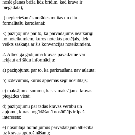
noslēgšanas brīža līdz brīdim, kad krava ir
piegādāta);
j) nepieciešamās norādes muitas un citu
formalitāšu kārtošanai;
k) paziņojums par to, ka pārvadājums neatkarīgi
no noteikumiem, kuros noteikts pretējais, tiek
veikts saskaņā ar šīs konvencijas noteikumiem.
2. Attiecīgā gadījumā kravas pavadzīmē var
iekļaut arī šādu informāciju:
a) paziņojumu par to, ka pārkraušana nav atļauta;
b) izdevumus, kurus apņemas segt nosūtītājs;
c) maksājuma summu, kas samaksājama kravas
piegādes vietā;
d) paziņojumu par tādas kravas vērtību un
apjomu, kuras nogādāšanā nosūtītājs ir īpaši
interesēts;
e) nosūtītāja norādījumus pārvadātājam attiecībā
uz kravas apdrošināšanu;