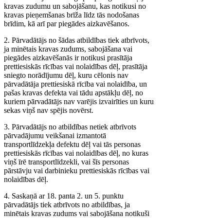
kravas zudumu un sabojāšanu, kas notikusi no
kravas pieņemšanas brīža līdz tās nodošanas
brīdim, kā arī par piegādes aizkavēšanos.
2. Pārvadātājs no šādas atbildības tiek atbrīvots,
ja minētais kravas zudums, sabojāšana vai
piegādes aizkavēšanās ir notikusi prasītāja
prettiesiskās rīcības vai nolaidības dēļ, prasītāja
sniegto norādījumu dēļ, kuru cēlonis nav
pārvadātāja prettiesiskā rīcība vai nolaidība, un
pašas kravas defekta vai tādu apstākļu dēļ, no
kuriem pārvadātājs nav varējis izvairīties un kuru
sekas viņš nav spējis novērst.
3. Pārvadātājs no atbildības netiek atbrīvots
pārvadājumu veikšanai izmantotā
transportlīdzekļa defektu dēļ vai tās personas
prettiesiskās rīcības vai nolaidības dēļ, no kuras
viņš īrē transportlīdzekli, vai šīs personas
pārstāvju vai darbinieku prettiesiskās rīcības vai
nolaidības dēļ.
4. Saskaņā ar 18. panta 2. un 5. punktu
pārvadātājs tiek atbrīvots no atbildības, ja
minētais kravas zudums vai sabojāšana notikuši