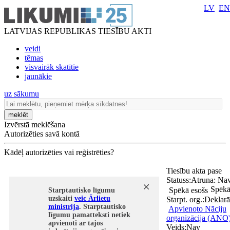
LV
EN
LATVIJAS REPUBLIKAS TIESĪBU AKTI
veidi
tēmas
visvairāk skatītie
jaunākie
uz sākumu
meklēt
Izvērstā meklēšana
Autorizēties savā kontā
Kādēļ autorizēties vai reģistrēties?
Tiesību akta pase
Statuss:
Atruna:
Na
Spēkā
Spēkā esošs
Starptautisko līgumu
uzskaiti
veic Ārlietu
Starpt. org.:
Deklarā
ministrija
. Starptautisko
Apvienoto Nāciju
līgumu pamatteksti netiek
organizācija (ANO
apvienoti ar tajos
Veids:
Nav