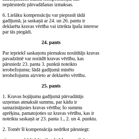
nepārsniedz pārvadāšanas izmaksas.
6. Lielāku kompensāciju var pieprasīt tādā
gadījumā, ja saskaņā ar 24. un 26. pantu ir
deklarēta kravas vērtība vai izteikta īpaša interese
par tās piegādi.
24. pants
Par iepriekš saskaņotu piemaksu nosūtītājs kravas
pavadzīmē var norādīt kravas vērtību, kas
pārsniedz 23. panta 3. punktā noteikto
ierobežojumu; šādā gadījumā minēto
ierobežojumu aizvieto ar deklarēto vērtību.
25. pants
1. Kravas bojājumu gadījumā pārvadātājs
uzņemas atmaksāt summu, par kādu ir
samazinājusies kravas vērtība; šo summu
aprēķina, pamatojoties uz kravas vērtību, kas ir
noteikta saskaņā ar 23. panta 1., 2. un 4. punktu.
2. Tomēr šī kompensācija nedrīkst pārsniegt: