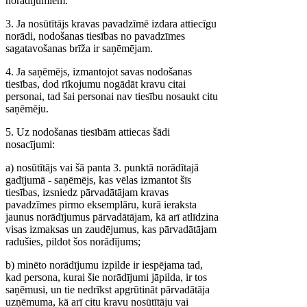
norādījumiem.
3. Ja nosūtītājs kravas pavadzīmē izdara attiecīgu
norādi, nodošanas tiesības no pavadzīmes
sagatavošanas brīža ir saņēmējam.
4. Ja saņēmējs, izmantojot savas nodošanas
tiesības, dod rīkojumu nogādāt kravu citai
personai, tad šai personai nav tiesību nosaukt citu
saņēmēju.
5. Uz nodošanas tiesībām attiecas šādi
nosacījumi:
a) nosūtītājs vai šā panta 3. punktā norādītajā
gadījumā - saņēmējs, kas vēlas izmantot šīs
tiesības, izsniedz pārvadātājam kravas
pavadzīmes pirmo eksemplāru, kurā ieraksta
jaunus norādījumus pārvadātājam, kā arī atlīdzina
visas izmaksas un zaudējumus, kas pārvadātājam
radušies, pildot šos norādījums;
b) minēto norādījumu izpilde ir iespējama tad,
kad persona, kurai šie norādījumi jāpilda, ir tos
saņēmusi, un tie nedrīkst apgrūtināt pārvadātāja
uzņēmuma, kā arī citu kravu nosūtītāju vai