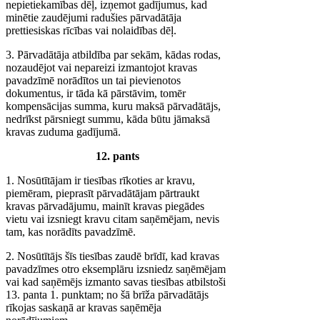
nepietiekamības dēļ, izņemot gadījumus, kad
minētie zaudējumi radušies pārvadātāja
prettiesiskas rīcības vai nolaidības dēļ.
3. Pārvadātāja atbildība par sekām, kādas rodas,
nozaudējot vai nepareizi izmantojot kravas
pavadzīmē norādītos un tai pievienotos
dokumentus, ir tāda kā pārstāvim, tomēr
kompensācijas summa, kuru maksā pārvadātājs,
nedrīkst pārsniegt summu, kāda būtu jāmaksā
kravas zuduma gadījumā.
12. pants
1. Nosūtītājam ir tiesības rīkoties ar kravu,
piemēram, pieprasīt pārvadātājam pārtraukt
kravas pārvadājumu, mainīt kravas piegādes
vietu vai izsniegt kravu citam saņēmējam, nevis
tam, kas norādīts pavadzīmē.
2. Nosūtītājs šīs tiesības zaudē brīdī, kad kravas
pavadzīmes otro eksemplāru izsniedz saņēmējam
vai kad saņēmējs izmanto savas tiesības atbilstoši
13. panta 1. punktam; no šā brīža pārvadātājs
rīkojas saskaņā ar kravas saņēmēja