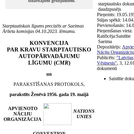
izdarītajiem grozījumiem.
starptautisks doku
daudzpusējs
Pieņemts:
19.05.19
Stājas spēkā:
14.04
Pievienošanās:
14.0
Starptautiskais līgums precizēts ar Saeimas
Pieņemšanas vieta:
Ārlietu komisijas 04.10.2023. lēmumu.
Ratificēja:
Saistītie
Saeima
KONVENCIJA
Depozitārijs:
Apvie
PAR KRAVU STARPTAUTISKO
Nāciju Organizācij
AUTOPĀRVADĀJUMU
Publicēts:
"Latvijas
LĪGUMU (
CMR
)
Vēstnesis"
, 3, 12.0
dokumenti
un
Saistītie dok
PARAKSTĪŠANAS PROTOKOLS,
parakstīts Ženēvā 1956. gada 19. maijā
APVIENOTO
NATIONS
NĀCIJU
UNIES
ORGANIZĀCIJA
CONVENTION