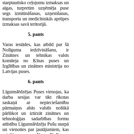
starptautisko ceļojumu izmaksas un
algas, turpretim uzņēmēja puse
segs izmitināšanas, uzņemšanas,
transporta un medicīniskās aprūpes
izmaksas savā teritorijā.
5. pants
Varas iestādes, kas atbild par šā
Nolīguma iedzīvināšanu, ir
Zinātnes un tehnikas valsts
komiteja no Ķīnas puses un
Izglītības un zinātnes ministrija no
Latvijas puses.
6. pants
Līgumslēdzējas Puses vienojas, ka
darba sesijas var tikt rīkotas
saskaņā ar nepieciešamību
pārmaiņus abās valstīs nolūkā
pārlūkot un iztirzāt zinātnes un
tehnoloģijas sadarbības formu
attīstību Līgumslēdzēju Pušu starpā
un vienoties par jautājumiem, kas