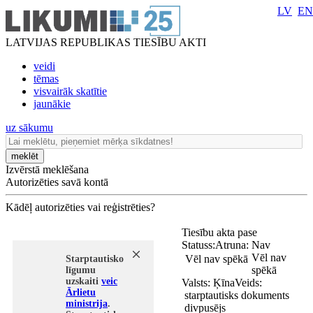
LV
EN
LATVIJAS REPUBLIKAS TIESĪBU AKTI
veidi
tēmas
visvairāk skatītie
jaunākie
uz sākumu
meklēt
Izvērstā meklēšana
Autorizēties savā kontā
Kādēļ autorizēties vai reģistrēties?
Tiesību akta pase
Statuss:
Atruna:
Nav
Vēl nav
Vēl nav spēkā
Starptautisko
spēkā
līgumu
uzskaiti
veic
Valsts:
Ķīna
Veids:
Ārlietu
starptautisks dokuments
ministrija
.
divpusējs