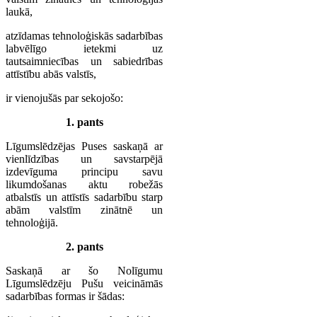
laukā,
atzīdamas tehnoloģiskās sadarbības
labvēlīgo ietekmi uz
tautsaimniecības un sabiedrības
attīstību abās valstīs,
ir vienojušās par sekojošo:
1. pants
Līgumslēdzējas Puses saskaņā ar
vienlīdzības un savstarpējā
izdevīguma principu savu
likumdošanas aktu robežās
atbalstīs un attīstīs sadarbību starp
abām valstīm zinātnē un
tehnoloģijā.
2. pants
Saskaņā ar šo Nolīgumu
Līgumslēdzēju Pušu veicināmās
sadarbības formas ir šādas: