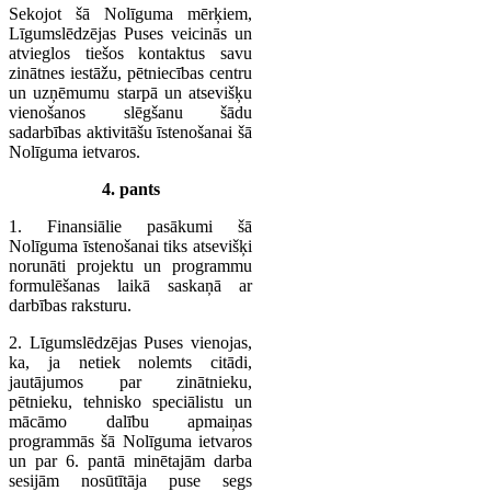
Sekojot šā Nolīguma mērķiem,
Līgumslēdzējas Puses veicinās un
atvieglos tiešos kontaktus savu
zinātnes iestāžu, pētniecības centru
un uzņēmumu starpā un atsevišķu
vienošanos slēgšanu šādu
sadarbības aktivitāšu īstenošanai šā
Nolīguma ietvaros.
4. pants
1. Finansiālie pasākumi šā
Nolīguma īstenošanai tiks atsevišķi
norunāti projektu un programmu
formulēšanas laikā saskaņā ar
darbības raksturu.
2. Līgumslēdzējas Puses vienojas,
ka, ja netiek nolemts citādi,
jautājumos par zinātnieku,
pētnieku, tehnisko speciālistu un
mācāmo dalību apmaiņas
programmās šā Nolīguma ietvaros
un par 6. pantā minētajām darba
sesijām nosūtītāja puse segs