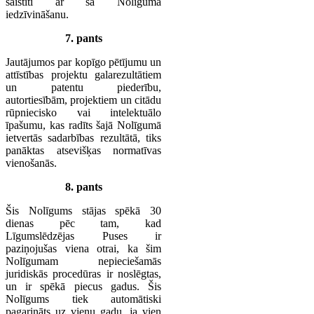
saistīti ar šā Nolīguma
iedzīvināšanu.
7. pants
Jautājumos par kopīgo pētījumu un
attīstības projektu galarezultātiem
un patentu piederību,
autortiesībām, projektiem un citādu
rūpniecisko vai intelektuālo
īpašumu, kas radīts šajā Nolīgumā
ietvertās sadarbības rezultātā, tiks
panāktas atsevišķas normatīvas
vienošanās.
8. pants
Šis Nolīgums stājas spēkā 30
dienas pēc tam, kad
Līgumslēdzējas Puses ir
paziņojušas viena otrai, ka šim
Nolīgumam nepieciešamās
juridiskās procedūras ir noslēgtas,
un ir spēkā piecus gadus. Šis
Nolīgums tiek automātiski
pagarināts uz vienu gadu, ja vien