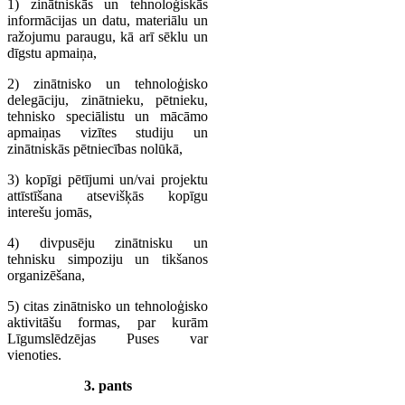
1) zinātniskās un tehnoloģiskās
informācijas un datu, materiālu un
ražojumu paraugu, kā arī sēklu un
dīgstu apmaiņa,
2) zinātnisko un tehnoloģisko
delegāciju, zinātnieku, pētnieku,
tehnisko speciālistu un mācāmo
apmaiņas vizītes studiju un
zinātniskās pētniecības nolūkā,
3) kopīgi pētījumi un/vai projektu
attīstīšana atsevišķās kopīgu
interešu jomās,
4) divpusēju zinātnisku un
tehnisku simpoziju un tikšanos
organizēšana,
5) citas zinātnisko un tehnoloģisko
aktivitāšu formas, par kurām
Līgumslēdzējas Puses var
vienoties.
3. pants