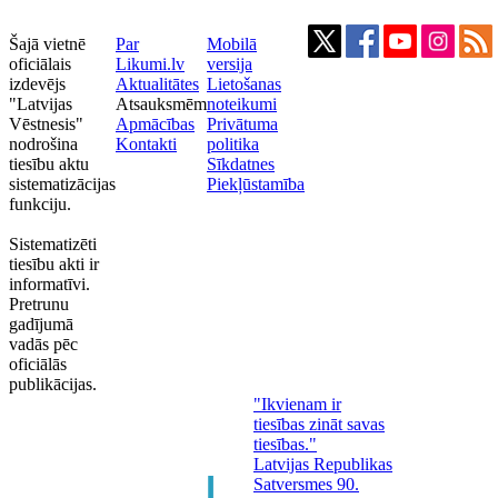
Šajā vietnē
Par
Mobilā
oficiālais
Likumi.lv
versija
izdevējs
Aktualitātes
Lietošanas
"Latvijas
Atsauksmēm
noteikumi
Vēstnesis"
Apmācības
Privātuma
nodrošina
Kontakti
politika
tiesību aktu
Sīkdatnes
sistematizācijas
Piekļūstamība
funkciju.
Sistematizēti
tiesību akti ir
informatīvi.
Pretrunu
gadījumā
vadās pēc
oficiālās
publikācijas.
"Ikvienam ir
tiesības zināt savas
tiesības."
Latvijas Republikas
Satversmes 90.