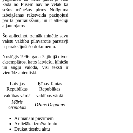
kāda no Pusēm nav ne vēlāk kā
sešus mēnešus pirms Nolīguma
izbeigšanās rakstveidā paziņojusi
par tā pārtraukšanu, un ir attiecīgi
atjaunojams.
Šo apliecinot, zemāk minētie savu
valstu valdību pilnvarotie pārstāvji
ir parakstījuši šo dokumentu.
Noslēgts 1996. gada 7. jūnijā divos
eksemplāros, katrs latviešu, ķīniešu
un angļu valodā, visi teksti ir
vienlīdz autentiski.
Latvijas
Ķīnas Tautas
Republikas
Republikas
valdības vārdā
valdības vārdā
Māris
Džans Deguans
Grīnblats
Ar manām piezīmēm
Ar lielāka izmēra fontu
Drukāt tiesību aktu