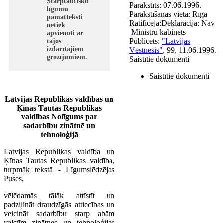
Starptautisko
Parakstīts:
07.06.1996.
līgumu
Parakstīšanas vieta:
Rīga
pamatteksti
Ratificēja:
Deklarācija:
Nav
netiek
Ministru kabinets
apvienoti ar
Publicēts:
"Latvijas
tajos
izdarītajiem
Vēstnesis"
, 99, 11.06.1996.
grozījumiem.
Saistītie dokumenti
Saistītie dokumenti
Latvijas Republikas valdības un
Ķīnas Tautas Republikas
valdības Nolīgums par
sadarbību zinātnē un
tehnoloģijā
Latvijas Republikas valdība un
Ķīnas Tautas Republikas valdība,
turpmāk tekstā - Līgumslēdzējas
Puses,
vēlēdamās tālāk attīstīt un
padziļināt draudzīgās attiecības un
veicināt sadarbību starp abām
valstīm zinātnes un tehnoloģijas