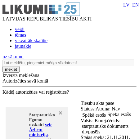
LV
EN
LATVIJAS REPUBLIKAS TIESĪBU AKTI
veidi
tēmas
visvairāk skatītie
jaunākie
uz sākumu
meklēt
Izvērstā meklēšana
Autorizēties savā kontā
Kādēļ autorizēties vai reģistrēties?
Tiesību akta pase
Statuss:
Atruna:
Nav
Spēkā esošs
Spēkā esošs
Starptautisko
līgumu
Valsts:
Koreja
Veids:
uzskaiti
veic
starptautisks dokuments
Ārlietu
divpusējs
ministrija
.
Stājas spēkā:
21.11.2011.