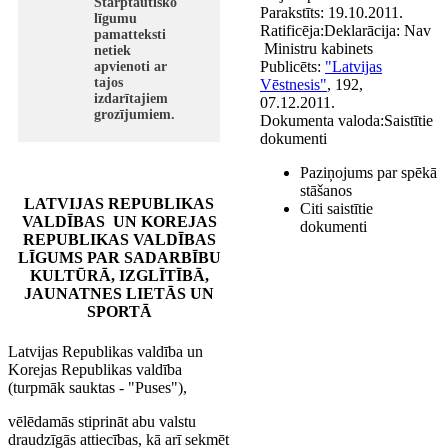
Starptautisko
Parakstīts:
19.10.2011.
līgumu
Ratificēja:
Deklarācija:
Nav
pamatteksti
Ministru kabinets
netiek
Publicēts:
"Latvijas
apvienoti ar
tajos
Vēstnesis"
, 192,
izdarītajiem
07.12.2011.
grozījumiem.
Dokumenta valoda:
Saistītie
dokumenti
Paziņojums par spēkā
stāšanos
LATVIJAS REPUBLIKAS
Citi saistītie
VALDĪBAS UN KOREJAS
dokumenti
REPUBLIKAS VALDĪBAS
LĪGUMS PAR SADARBĪBU
KULTŪRĀ, IZGLĪTĪBĀ,
JAUNATNES LIETĀS UN
SPORTĀ
Latvijas Republikas valdība un
Korejas Republikas valdība
(turpmāk sauktas - "Puses"),
vēlēdamās stiprināt abu valstu
draudzīgās attiecības, kā arī sekmēt