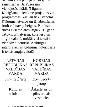
saņemšanas. Ja Puses nav
vienojušās citādi, šī līguma
izbeigšana neietekmē projektus vai
programmas, kas jau tiek īstenotas
šī līguma ietvaros un tā izbeigšanas
brīdī vēl nav pabeigtas. Parakstīts
divos eksemplāros Rīgā 2011.gada
19.oktobrī latviešu, korejiešu un
angļu valodā, turklāt visi teksti ir
vienlīdz autentiski. Atšķirīgas
interpretācijas gadījumā noteicošais
ir teksts angļu valodā.
LATVIJAS
KOREJAS
REPUBLIKAS
REPUBLIKAS
VALDĪBAS
VALDĪBAS
VĀRDĀ
VĀRDĀ
Sarmīte Ēlerte
Eom Seock-
jeong
Kultūras
Ārkārtējais un
ministre
pilnvarotais
vēstnieks
Ar manām piezīmēm