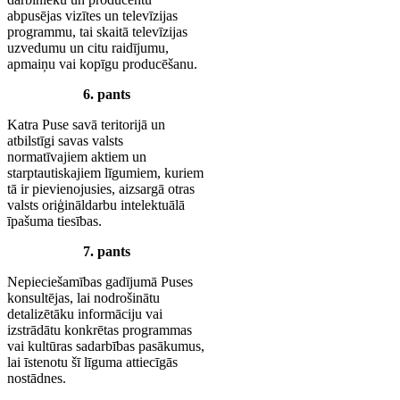
abpusējas vizītes un televīzijas
programmu, tai skaitā televīzijas
uzvedumu un citu raidījumu,
apmaiņu vai kopīgu producēšanu.
6. pants
Katra Puse savā teritorijā un
atbilstīgi savas valsts
normatīvajiem aktiem un
starptautiskajiem līgumiem, kuriem
tā ir pievienojusies, aizsargā otras
valsts oriģināldarbu intelektuālā
īpašuma tiesības.
7. pants
Nepieciešamības gadījumā Puses
konsultējas, lai nodrošinātu
detalizētāku informāciju vai
izstrādātu konkrētas programmas
vai kultūras sadarbības pasākumus,
lai īstenotu šī līguma attiecīgās
nostādnes.