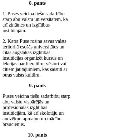
8. pants
1. Puses veicina tiešu sadarbību
starp abu valstu universitātēm, kā
arī zinātnes un izglītības
institūcijām.
2. Katra Puse rosina savas valsts
teritorijā esošās universitātes un
citas augstākās izglītības
institūcijas organizēt kursus un
lekcijas par literatūru, vēsturi vai
citiem jautājumiem, kas saistīti ar
otras valsts kultūru.
9. pants
Puses veicina tiešu sadarbību starp
abu valstu vispārējās un
profesionālās izglītības
institūcijām, kā arī skolotāju un
audzēkņu apmaiņu un mācību
braucienus.
10. pants