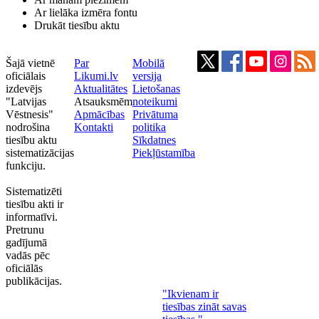
Ar lielāka izmēra fontu
Drukāt tiesību aktu
Šajā vietnē
Par
Mobilā
oficiālais
Likumi.lv
versija
izdevējs
Aktualitātes
Lietošanas
"Latvijas
Atsauksmēm
noteikumi
Vēstnesis"
Apmācības
Privātuma
nodrošina
Kontakti
politika
tiesību aktu
Sīkdatnes
sistematizācijas
Piekļūstamība
funkciju.
Sistematizēti
tiesību akti ir
informatīvi.
Pretrunu
gadījumā
vadās pēc
oficiālās
publikācijas.
"Ikvienam ir
tiesības zināt savas