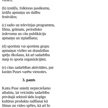
(b) izstāžu, folkloras pasākumu,
izrāžu apmaiņu un dalību
festivālos;
(c) radio un televīzijas programmu,
filmu, grāmatu, periodisko
izdevumu un citu publikāciju
apmaiņu un izplatīšanu;
(d) sportistu vai sportistu grupu
apmaiņas vizītes un draudzības
spēļu rīkošanu, kā arī sadarbību
starp to sporta organizācijām;
(e) citas sadarbības aktivitātes, par
kurām Puses varētu vienoties.
3. pants
Katra Puse sniedz nepieciešamo
atbalstu, lai veicinātu sadarbību
privātajā sektorā tādu kopīgu
kultūras produktu radīšanai kā
filmas un video spēles, kā arī šo