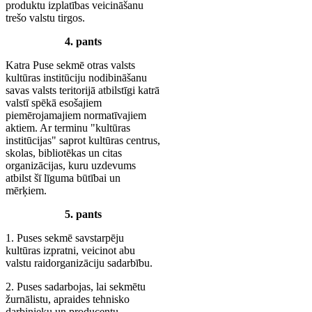
produktu izplatības veicināšanu
trešo valstu tirgos.
4. pants
Katra Puse sekmē otras valsts
kultūras institūciju nodibināšanu
savas valsts teritorijā atbilstīgi katrā
valstī spēkā esošajiem
piemērojamajiem normatīvajiem
aktiem. Ar terminu "kultūras
institūcijas" saprot kultūras centrus,
skolas, bibliotēkas un citas
organizācijas, kuru uzdevums
atbilst šī līguma būtībai un
mērķiem.
5. pants
1. Puses sekmē savstarpēju
kultūras izpratni, veicinot abu
valstu raidorganizāciju sadarbību.
2. Puses sadarbojas, lai sekmētu
žurnālistu, apraides tehnisko
darbinieku un producentu