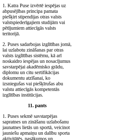
1. Katra Puse izvērtē iespējas uz
abpusējības principa pamata
piešķirt stipendijas otras valsts
valstspiederīgajiem studijām vai
pētījumiem attiecīgās valsts
teritorijā.
2. Puses sadarbojas izglītības jomā,
lai uzlabotu zināšanas par otras
valsts izglītības sistēmu, kā arī
noskaidro iespējas un nosacījumus
savstarpējai akadēmisko grādu,
diplomu un citu sertifikācijas
dokumentu atzīšanai, ko
izsniegušas vai piešķīrušas abu
valstu attiecīgās kompetentās
izglītības institūcijas.
11. pants
1. Puses sekmē savstarpējas
sapratnes un zināšanu uzlabošanu
jaunatnes lietās un sportā, veicinot
jauniešu apmaiņu un dalību sporta
aktivitātēs, pasākumos un