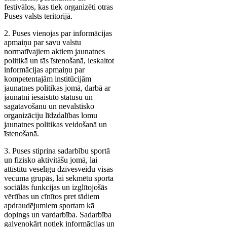
festivālos, kas tiek organizēti otras
Puses valsts teritorijā.
2. Puses vienojas par informācijas
apmaiņu par savu valstu
normatīvajiem aktiem jaunatnes
politikā un tās īstenošanā, ieskaitot
informācijas apmaiņu par
kompetentajām institūcijām
jaunatnes politikas jomā, darbā ar
jaunatni iesaistīto statusu un
sagatavošanu un nevalstisko
organizāciju līdzdalības lomu
jaunatnes politikas veidošanā un
īstenošanā.
3. Puses stiprina sadarbību sportā
un fizisko aktivitāšu jomā, lai
attīstītu veselīgu dzīvesveidu visās
vecuma grupās, lai sekmētu sporta
sociālās funkcijas un izglītojošās
vērtības un cīnītos pret tādiem
apdraudējumiem sportam kā
dopings un vardarbība. Sadarbība
galvenokārt notiek informācijas un