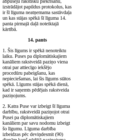
abpusēju rakstisku piekrišanu,
izstrādājot papildus protokolus, kas
ir šī līguma neatņemama sastāvdaļa
un kas stājas spēkā šī līguma 14.
panta pirmajā daļā noteiktajā
kārtībā.
14. pants
1. Šis līgums ir spēkā nenoteiktu
laiku. Puses pa diplomātiskajiem
kanāliem rakstveidā paziņo viena
otrai par attiecīgo iekšējo
procedūru pabeigšanu, kas
nepieciešamas, lai šis līgums stātos
spēkā. Līgums stājas spēkā dienā,
kad ir saņemts pēdējais rakstveida
paziņojums.
2. Katra Puse var izbeigt šī līguma
darbību, rakstveidā paziņojot otrai
Pusei pa diplomātiskajiem
kanāliem par savu nodomu izbeigt
šo līgumu. Līguma darbība
izbeidzas pēc deviņdesmit (90)
dienām kopš pēdējā paziņojuma