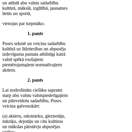
un attīstīt abu valstu sadarbību
kultūrā, mākslā, izglītībā, jaunatnes
lietās un sportā,
vienojas par turpmāko.
1. pants
Puses sekmē un veicina sadarbību
kultūrā uz līdztiesības un abpusēja
izdevīguma pamata atbilstīgi katrā
valstī spēkā esošajiem
piemērojamajiem normatīvajiem
aktiem.
2. pants
Lai nodrošinātu ciešāku sapratni
starp abu valstu valstspiederīgajiem
un pilnveidotu sadarbību, Puses
veicina galvenokārt:
(a) aktieru, rakstnieku, gleznotāju,
mūziķu, dejotāju un citu kultūras
un mākslas pārstāvju abpusējas
vizītes;