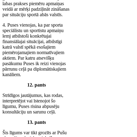
labas prakses piemēru apmaiņas
veidā ar mērķi padziļināt zināšanas
par situāciju sportā abās valstīs.
4. Puses vienojas, ka par sporta
speciālistu un sportistu apmaiņu
lemj atbilstoši konkrētajai
finansiālajai situācijai, atbilstīgi
katrā valstī spēkā esošajiem
piemērojamajiem normatīvajiem
aktiem. Par katru atsevišķu
pasākumu Puses ik reizi vienojas
pārrunu ceļā pa diplomātiskajiem
kanāliem.
12. pants
Strīdīgos jautājumus, kas rodas,
interpretējot vai īstenojot šo
līgumu, Puses risina abpusēju
konsultāciju un sarunu ceļā.
13. pants
Šis līgums var tikt grozīts ar Pušu