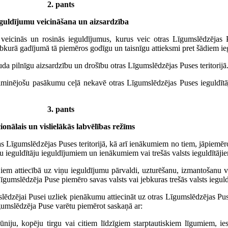
2. pants
guldījumu veicināšana un aizsardzība
, veicinās un rosinās ieguldījumus, kurus veic otras Līgumslēdzējas 
Jebkurā gadījumā tā piemēros godīgu un taisnīgu attieksmi pret šādiem i
uda pilnīgu aizsardzību un drošību otras Līgumslēdzējas Puses teritorijā
inējošu pasākumu ceļā nekavē otras Līgumslēdzējas Puses ieguldītāj
3. pants
onālais un vislielākās labvēlības režīms
s Līgumslēdzējas Puses teritorijā, kā arī ienākumiem no tiem, jāpiemēro
 ieguldītāju ieguldījumiem un ienākumiem vai trešās valsts ieguldītāji
iem attiecībā uz viņu ieguldījumu pārvaldi, uzturēšanu, izmantošanu va
gumslēdzēja Puse piemēro savas valsts vai jebkuras trešās valsts ieguld
umslēdzējai Pusei uzliek pienākumu attiecināt uz otras Līgumslēdzējas P
īgumslēdzēja Puse varētu piemērot saskaņā ar:
ūniju, kopēju tirgu vai citiem līdzīgiem starptautiskiem līgumiem, ie