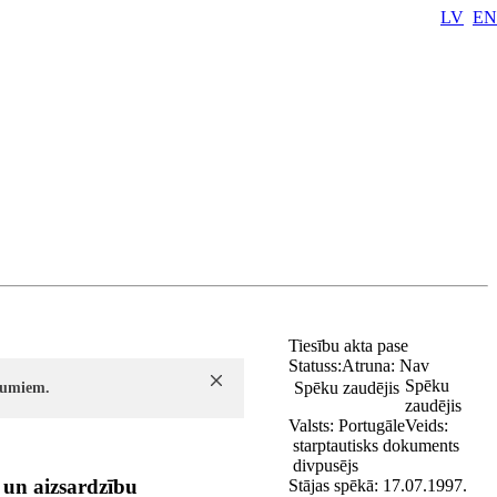
LV
EN
Tiesību akta pase
Statuss:
Atruna:
Nav
Spēku
Spēku zaudējis
ījumiem.
zaudējis
Valsts:
Portugāle
Veids:
starptautisks dokuments
divpusējs
 un aizsardzību
Stājas spēkā:
17.07.1997.