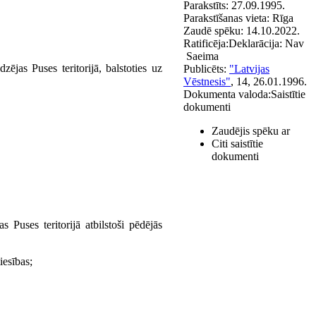
Parakstīts:
27.09.1995.
Parakstīšanas vieta:
Rīga
Zaudē spēku:
14.10.2022.
Ratificēja:
Deklarācija:
Nav
Saeima
jas Puses teritorijā, balstoties uz
Publicēts:
"Latvijas
Vēstnesis"
, 14, 26.01.1996.
Dokumenta valoda:
Saistītie
dokumenti
Zaudējis spēku ar
Citi saistītie
dokumenti
 Puses teritorijā atbilstoši pēdējās
iesības;