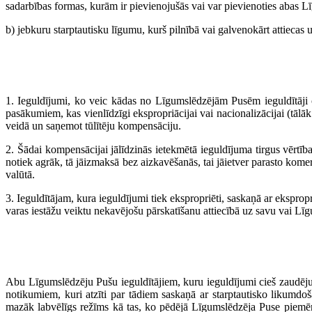
sadarbības formas, kurām ir pievienojušās vai var pievienoties abas 
b) jebkuru starptautisku līgumu, kurš pilnībā vai galvenokārt attiecas
1. Ieguldījumi, ko veic kādas no Līgumslēdzējām Pusēm ieguldītāji otr
pasākumiem, kas vienlīdzīgi ekspropriācijai vai nacionalizācijai (tālāk
veidā un saņemot tūlītēju kompensāciju.
2. Šādai kompensācijai jālīdzinās ietekmētā ieguldījuma tirgus vērtība
notiek agrāk, tā jāizmaksā bez aizkavēšanās, tai jāietver parasto kom
valūtā.
3. Ieguldītājam, kura ieguldījumi tiek ekspropriēti, saskaņā ar ekspro
varas iestāžu veiktu nekavējošu pārskatīšanu attiecībā uz savu vai Lī
Abu Līgumslēdzēju Pušu ieguldītājiem, kuru ieguldījumi cieš zaudējumu
notikumiem, kuri atzīti par tādiem saskaņā ar starptautisko likumdoš
mazāk labvēlīgs režīms kā tas, ko pēdējā Līgumslēdzēja Puse piemēro 