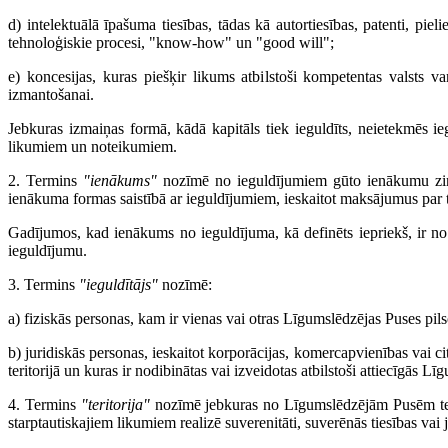
d) intelektuālā īpašuma tiesības, tādas kā autortiesības, patenti, pi
tehnoloģiskie procesi, "know-how" un "good will";
e) koncesijas, kuras piešķir likums atbilstoši kompetentas valsts v
izmantošanai.
Jebkuras izmaiņas formā, kādā kapitāls tiek ieguldīts, neietekmēs 
likumiem un noteikumiem.
2. Termins
"ienākums"
nozīmē no ieguldījumiem gūto ienākumu zināmā
ienākuma formas saistībā ar ieguldījumiem, ieskaitot maksājumus par 
Gadījumos, kad ienākums no ieguldījuma, kā definēts iepriekš, ir no j
ieguldījumu.
3. Termins
"ieguldītājs"
nozīmē:
a) fiziskās personas, kam ir vienas vai otras Līgumslēdzējas Puses pi
b) juridiskās personas, ieskaitot korporācijas, komercapvienības vai c
teritorijā un kuras ir nodibinātas vai izveidotas atbilstoši attiecīgās 
4. Termins
"teritorija"
nozīmē jebkuras no Līgumslēdzējām Pusēm terit
starptautiskajiem likumiem realizē suverenitāti, suverēnās tiesības vai j