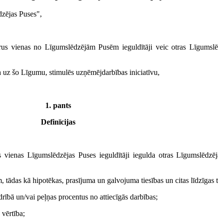
dzējas Puses",
rus vienas no Līgumslēdzējām Pusēm ieguldītāji veic otras Līgumslēdzē
ta uz šo Līgumu, stimulēs uzņēmējdarbības iniciatīvu,
1. pants
Definīcijas
vienas Līgumslēdzējas Puses ieguldītāji iegulda otras Līgumslēdzējas
 tādas kā hipotēkas, prasījuma un galvojuma tiesības un citas līdzīgas t
edrībā un/vai peļņas procentus no attiecīgās darbības;
 vērtība;