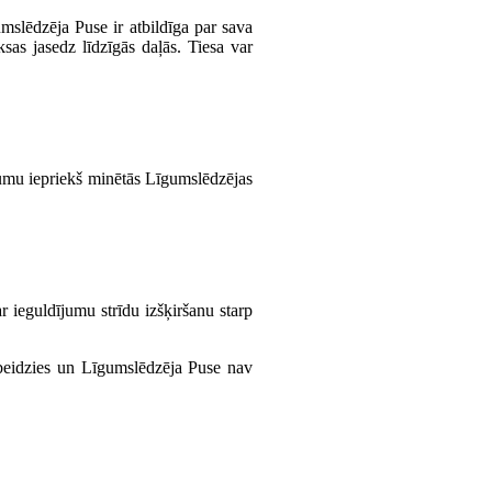
slēdzēja Puse ir atbildīga par sava
as jasedz līdzīgās daļās. Tiesa var
ījumu iepriekš minētās Līgumslēdzējas
r ieguldījumu strīdu izšķiršanu starp
 beidzies un Līgumslēdzēja Puse nav