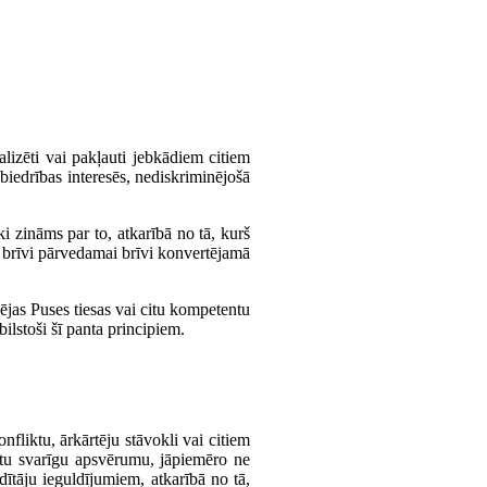
alizēti vai pakļauti jebkādiem citiem
abiedrības interesēs, nediskriminējošā
i zināms par to, atkarībā no tā, kurš
t brīvi pārvedamai brīvi konvertējamā
ējas Puses tiesas vai citu kompetentu
lstoši šī panta principiem.
fliktu, ārkārtēju stāvokli vai citiem
citu svarīgu apsvērumu, jāpiemēro ne
dītāju ieguldījumiem, atkarībā no tā,