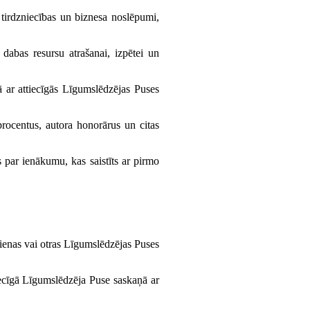
, tirdzniecības un biznesa noslēpumi,
 dabas resursu atrašanai, izpētei un
 ar attiecīgās Līgumslēdzējas Puses
rocentus, autora honorārus un citas
s par ienākumu, kas saistīts ar pirmo
 vienas vai otras Līgumslēdzējas Puses
iecīgā Līgumslēdzēja Puse saskaņā ar