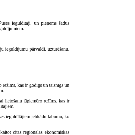
Puses ieguldītāji, un pieņems šādus
eguldījumiem.
.
u ieguldījumu pārvaldi, uzturēšanu,
 režīms, kas ir godīgs un taisnīgs un
em.
i lietošanu jāpiemēro režīms, kas ir
ītājiem.
uses ieguldītājiem jebkādu labumu, ko
skaitot citas reģionālās ekonomiskās