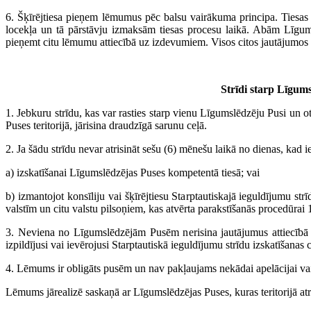
6. Šķīrējtiesa pieņem lēmumus pēc balsu vairākuma principa. Tiesas
locekļa un tā pārstāvju izmaksām tiesas procesu laikā. Abām Līgums
pieņemt citu lēmumu attiecībā uz izdevumiem. Visos citos jautājumos 
Strīdi starp Līgums
1. Jebkuru strīdu, kas var rasties starp vienu Līgumslēdzēju Pusi un o
Puses teritorijā, jārisina draudzīgā sarunu ceļā.
2. Ja šādu strīdu nevar atrisināt sešu (6) mēnešu laikā no dienas, kad ies
a) izskatīšanai Līgumslēdzējas Puses kompetentā tiesā; vai
b) izmantojot konsīliju vai šķīrējtiesu Starptautiskajā ieguldījumu st
valstīm un citu valstu pilsoņiem, kas atvērta parakstīšanās procedūra
3. Neviena no Līgumslēdzējām Pusēm nerisina jautājumus attiecībā 
izpildījusi vai ievērojusi Starptautiskā ieguldījumu strīdu izskatīšanas
4. Lēmums ir obligāts pusēm un nav pakļaujams nekādai apelācijai v
Lēmums jārealizē saskaņā ar Līgumslēdzējas Puses, kuras teritorijā at