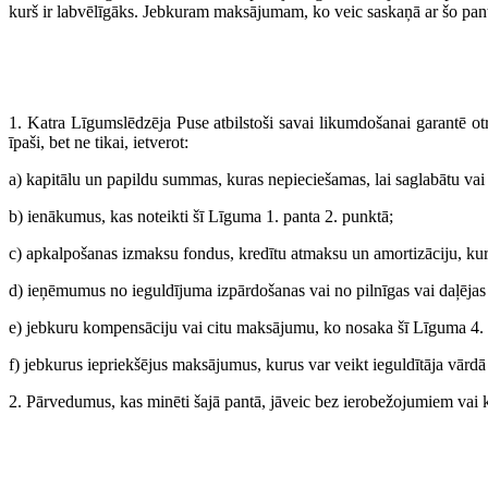
kurš ir labvēlīgāks. Jebkuram maksājumam, ko veic saskaņā ar šo pan
1. Katra Līgumslēdzēja Puse atbilstoši savai likumdošanai garantē o
īpaši, bet ne tikai, ietverot:
a) kapitālu un papildu summas, kuras nepieciešamas, lai saglabātu vai 
b) ienākumus, kas noteikti šī Līguma 1. panta 2. punktā;
c) apkalpošanas izmaksu fondus, kredītu atmaksu un amortizāciju, kur
d) ieņēmumus no ieguldījuma izpārdošanas vai no pilnīgas vai daļējas
e) jebkuru kompensāciju vai citu maksājumu, ko nosaka šī Līguma 4. u
f) jebkurus iepriekšējus maksājumus, kurus var veikt ieguldītāja vārdā
2. Pārvedumus, kas minēti šajā pantā, jāveic bez ierobežojumiem vai 