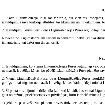
Ie
1. Katra Līgumslēdzēja Puse tās teritorijā, cik vien tas iespējams
ieguldījumus savā teritorijā atbilstoši tās likumiem un noteikumiem. 
2. Ieguldījumi, kurus veic vienas Līgumslēdzējas Puses ieguldītāji, ba
Neviena no Līgumslēdzējām Pusēm nepamatotu, patvaļīgu vai diskrim
izmantošanu vai lietošanu tās teritorijā.
Naci
1. Ieguldījumiem, ko vienas Līgumslēdzējas Puses ieguldītāji veic otra
ne mazāk labvēlīgs kā tas, ko pēdējā Līgumslēdzēja Puse piemēro savu
2. Vienai Līgumslēdzējai Pusei otras Līgumslēdzējas Puses ieguldītāj
godīgs un taisnīgs un ne mazāk labvēlīgs kā tas, kādu pēdējā minētā Lī
3. Šī panta nosacījumi nedrīkst tikt iztulkoti kā tādi, kas vienai Līg
gūst no režīma, priekšrocības vai privilēģijas, kuru iepriekš minētā L
a) jebkuru pastāvošu vai plānotu brīvās tirdzniecības telpu, muitas 