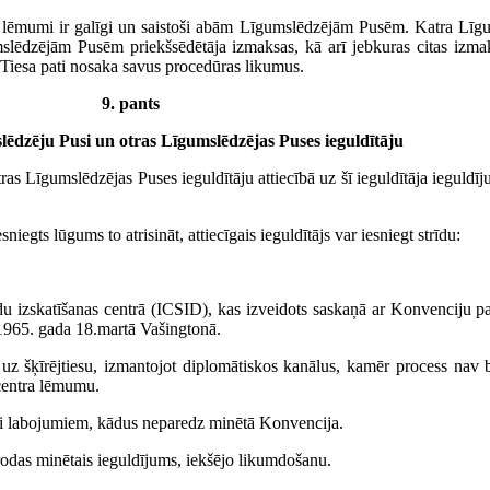
 lēmumi ir galīgi un saistoši abām Līgumslēdzējām Pusēm. Katra Līgum
lēdzējām Pusēm priekšsēdētāja izmaksas, kā arī jebkuras citas izmaks
Tiesa pati nosaka savus procedūras likumus.
9. pants
lēdzēju Pusi un otras Līgumslēdzējas Puses ieguldītāju
tras Līgumslēdzējas Puses ieguldītāju attiecībā uz šī ieguldītāja ieguld
niegts lūgums to atrisināt, attiecīgais ieguldītājs var iesniegt strīdu:
rīdu izskatīšanas centrā (ICSID), kas izveidots saskaņā ar Konvenciju pa
i 1965. gada 18.martā Vašingtonā.
uz šķīrējtiesu, izmantojot diplomātiskos kanālus, kamēr process nav
 centra lēmumu.
ai labojumiem, kādus neparedz minētā Konvencija.
rodas minētais ieguldījums, iekšējo likumdošanu.