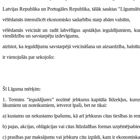
Latvijas Republika un Portugāles Republika, tālāk sauktas "Līgumslē
vēlēdamās intensificēt ekonomisko sadarbību starp abām valstīm,
vēlēdamās veicināt un radīt labvēlīgus apstākļus ieguldījumiem, ku
vienlīdzību un savstarpēju izdevīgumu,
atzīstot, ka ieguldījumu savstarpējā veicināšana un aizsardzība, balstī
ir vienojušās par sekojošo:
Šī Līguma mērķim:
1. Termins
"ieguldījums"
nozīmē jebkurus kapitāla līdzekļus, kurus 
likumiem un noteikumiem, ietverot īpaši, bet ne tikai:
a) kustamo un nekustamo īpašumu, kā arī jebkuras citas tiesības in rem,
b) pajas, akcijas, obligācijas vai citas līdzdalības formas uzņēmējsabi
c) prasības par maksājumu vai jebkuru citu izpildi, kam ir ekonomiska