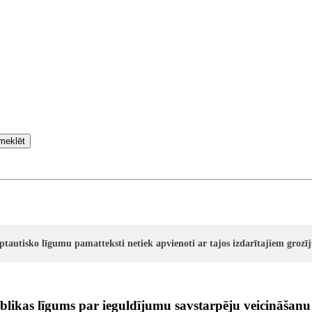
meklēt
rptautisko līgumu pamatteksti netiek apvienoti ar tajos izdarītajiem groz
likas līgums par ieguldījumu savstarpēju veicināšanu