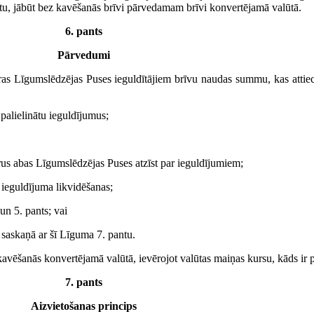
tu, jābūt bez kavēšanās brīvi pārvedamam brīvi konvertējamā valūtā.
6. pants
Pārvedumi
tras Līgumslēdzējas Puses ieguldītājiem brīvu naudas summu, kas atti
palielinātu ieguldījumus;
us abas Līgumslēdzējas Puses atzīst par ieguldījumiem;
 ieguldījuma likvidēšanas;
n 5. pants; vai
 saskaņā ar šī Līguma 7. pantu.
kavēšanās konvertējamā valūtā, ievērojot valūtas maiņas kursu, kāds ir
7. pants
Aizvietošanas princips