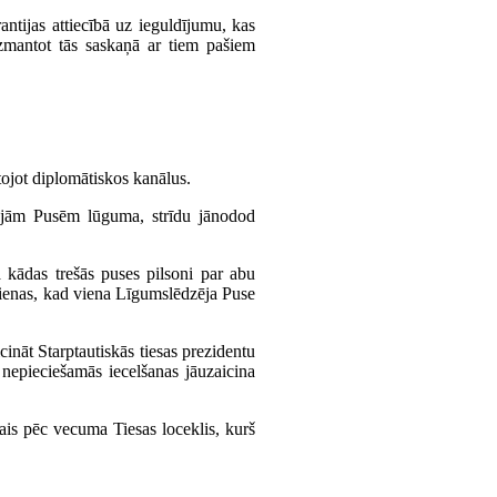
tijas attiecībā uz ieguldījumu, kas
 izmantot tās saskaņā ar tiem pašiem
tojot diplomātiskos kanālus.
ējām Pusēm lūguma, strīdu jānodod
 kādas trešās puses pilsoni par abu
dienas, kad viena Līgumslēdzēja Puse
cināt Starptautiskās tiesas prezidentu
 nepieciešamās iecelšanas jāuzaicina
ais pēc vecuma Tiesas loceklis, kurš