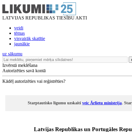
LATVIJAS REPUBLIKAS TIESĪBU AKTI
veidi
tēmas
visvairāk skatītie
jaunākie
uz sākumu
Izvērstā meklēšana
Autorizēties savā kontā
Kādēļ autorizēties vai reģistrēties?
Starptautisko līgumu uzskaiti
veic Ārlietu ministrija
. Sta
Latvijas Republikas un Portugāles Repub