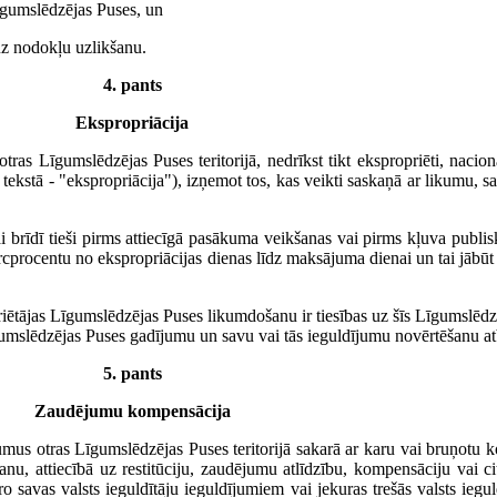
Līgumslēdzējas Puses, un
 uz nodokļu uzlikšanu.
4. pants
Ekspropriācija
as Līgumslēdzējas Puses teritorijā, nedrīkst tikt ekspropriēti, nacion
 tekstā - "ekspropriācija"), izņemot tos, kas veikti saskaņā ar likumu, s
i brīdī tieši pirms attiecīgā pasākuma veikšanas vai pirms kļuva publisk
ercprocentu no ekspropriācijas dienas līdz maksājuma dienai un tai jābū
priētājas Līgumslēdzējas Puses likumdošanu ir tiesības uz šīs Līgumslēdz
gumslēdzējas Puses gadījumu un savu vai tās ieguldījumu novērtēšanu atbi
5. pants
Zaudējumu kompensācija
s otras Līgumslēdzējas Puses teritorijā sakarā ar karu vai bruņotu kon
anu, attiecībā uz restitūciju, zaudējumu atlīdzību, kompensāciju vai 
savas valsts ieguldītāju ieguldījumiem vai jekuras trešās valsts iegul