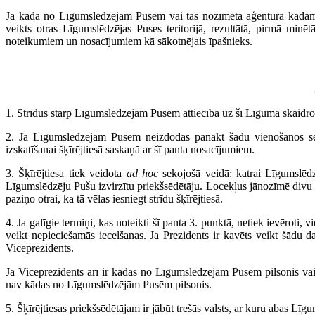
Ja kāda no Līgumslēdzējām Pusēm vai tās nozīmēta aģentūra kādam n
veikts otras Līgumslēdzējas Puses teritorijā, rezultātā, pirmā minē
noteikumiem un nosacījumiem kā sākotnējais īpašnieks.
1. Strīdus starp Līgumslēdzējām Pusēm attiecībā uz šī Līguma skaidroš
2. Ja Līgumslēdzējām Pusēm neizdodas panākt šādu vienošanos s
izskatīšanai šķīrējtiesā saskaņā ar šī panta nosacījumiem.
3. Šķīrējtiesa tiek veidota
ad hoc
sekojošā veidā: katrai Līgumslēdz
Līgumslēdzēju Pušu izvirzītu priekšsēdētāju. Locekļus jānozīmē divu 
paziņo otrai, ka tā vēlas iesniegt strīdu šķīrējtiesā.
4. Ja galīgie termiņi, kas noteikti šī panta 3. punktā, netiek ievēroti
veikt nepieciešamās iecelšanas. Ja Prezidents ir kavēts veikt šādu 
Viceprezidents.
Ja Viceprezidents arī ir kādas no Līgumslēdzējām Pusēm pilsonis vai 
nav kādas no Līgumslēdzējām Pusēm pilsonis.
5. Šķīrējtiesas priekšsēdētājam ir jābūt trešās valsts, ar kuru abas Līg