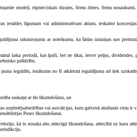
elietojamie modeļi, rūpnieciskais dizains, firmu zīmes, firmu nosaukumi
aras iestādes līgumam vai administratīvam aktam, ieskaitot koncesijas
ieguldījuma raksturojumu ar noteikumu, ka šādas izmaiņas nav pretrunā
 laika periodā, kas īpaši, bet ne tikai, ietver peļņu, dividendes, p
tehnisko palīdzību.
auna ieguldīts, ienākums no šī atkārtotā ieguldījuma arī tiek uzskatīt
lsonība saskaņā ar tās likumdošanu, un
itas uzņēmējsabiedrības vai asociācijas, kuru galvenā atrašanās vieta ir
Līgumslēdzējas Puses likumdošanai.
oriju, kā to nosaka abu attiecīgā likumdošana, attiecībā uz kuru att
urisdikciju.