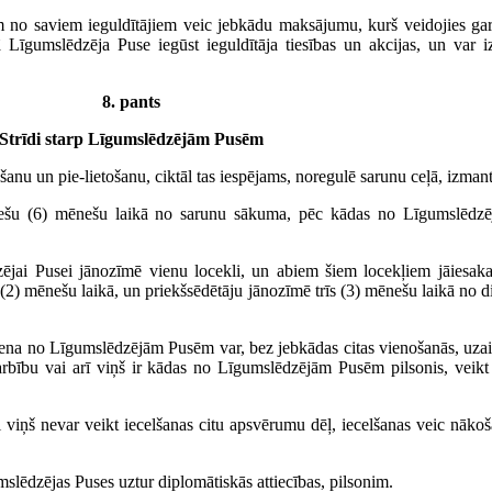
o saviem ieguldītājiem veic jebkādu maksājumu, kurš veidojies garan
tā Līgumslēdzēja Puse iegūst ieguldītāja tiesības un akcijas, un var
8. pants
Strīdi starp Līgumslēdzējām Pusēm
anu un pie-lietošanu, ciktāl tas iespējams, noregulē sarunu ceļā, izman
ešu (6) mēnešu laikā no sarunu sākuma, pēc kādas no Līgumslēdz
ējai Pusei jānozīmē vienu locekli, un abiem šiem locekļiem jāiesaka
(2) mēnešu laikā, un priekšsēdētāju jānozīmē trīs (3) mēnešu laikā no 
, viena no Līgumslēdzējām Pusēm var, bez jebkādas citas vienošanās, uzai
darbību vai arī viņš ir kādas no Līgumslēdzējām Pusēm pilsonis, veikt
viņš nevar veikt iecelšanas citu apsvērumu dēļ, iecelšanas veic nākoš
umslēdzējas Puses uztur diplomātiskās attiecības, pilsonim.