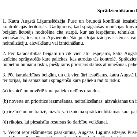
Sprādzienbīstamu ka
1. Katra Augstā Līgumslēdzēja Puse un bruņotā konfliktā iesaistī
kontrolētajās teritorijās. Gadījumos, kad sprāgstošas munīcijas kļuvu
beigām lietotājs nodrošina cita starpā, kur tas iespējams, tehnisku,
vienošanās, tostarp ar Apvienoto Nāciju Organizācijas sistēmas vai 
neitralizāciju, aizvākšanu vai iznīcināšanu.
2. Pēc karadarbības beigām un cik vien ātri iespējams, katra Augstā 
iznīcina sprāgstošās kara paliekas, kas atrodas tās kontrolē. Sprādzie
nopietnu humānu risku, piešķirams prioritārs statuss atmīnēšanai, pali
3. Pēc karadarbības beigām, un cik vien ātri iespējams, katra Augstā 
teritorijās, lai samazinātu sprāgstošu kara palieku radīto risku:
(a) inspicē un novērtē kara palieku radītos draudus;
(b) novērtē un prioritizē iezīmēšanas, neitralizēšanas, aizvākšanas un 
(c) iezīmē un neitralizē, aizvāc vai iznīcina sprādzienbīstamas kara pal
(d) rīkojas, lai piesaistītu resursus šo darbību veikšanai.
4. Veicot iepriekšminētos pasākumus, Augstās Līgumslēdzējas Puses u