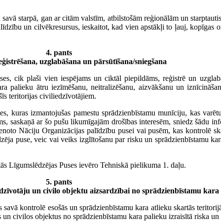
avā starpā, gan ar citām valstīm, atbilstošām reģionālām un starptaut
alīdzību un cilvēkresursus, ieskaitot, kad vien apstākļi to ļauj, kopīgas 
4. pants
eģistrēšana, uzglabāšana un pārsūtīšana/sniegšana
ses, cik plaši vien iespējams un ciktāl piepildāms, reģistrē un uzgla
ra palieku ātru iezīmēšanu, neitralizēšanu, aizvākšanu un iznīcināša
īs teritorijas civiliedzīvotājiem.
uses, kuras izmantojušas pamestu sprādzienbīstamu munīciju, kas varēt
ms, saskaņā ar šo pušu likumīgajām drošības interesēm, sniedz šādu info
enoto Nāciju Organizācijas palīdzību pusei vai pusēm, kas kontrolē ska
dzēja puse, veic vai veiks izglītošanu par risku un sprādzienbīstamu kar
stās Līgumslēdzējas Puses ievēro Tehniskā pielikuma 1. daļu.
5. pants
iedzīvotāju un civilo objektu aizsardzībai no sprādzienbīstamu kara
 savā kontrolē esošās un sprādzienbīstamu kara atlieku skartās teritorij
s un civilos objektus no sprādzienbīstamu kara palieku izraisītā riska u