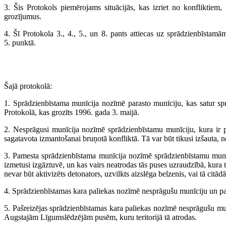
3. Šis Protokols piemērojams situācijās, kas izriet no konfliktiem
grozījumus.
4. Šī Protokola 3., 4., 5., un 8. pants attiecas uz sprādzienbīstamā
5. punktā.
Šajā protokolā:
1. Sprādzienbīstama munīcija nozīmē parasto munīciju, kas satur spr
Protokolā, kas grozīts 1996. gada 3. maijā.
2. Nesprāgusi munīcija nozīmē sprādzienbīstamu munīciju, kura ir piel
sagatavota izmantošanai bruņotā konfliktā. Tā var būt tikusi izšauta, nom
3. Pamesta sprādzienbīstama munīcija nozīmē sprādzienbīstamu munīcij
izmetusi izgāztuvē, un kas vairs neatrodas tās puses uzraudzībā, kura 
nevar būt aktivizēts detonators, uzvilkts aizslēga belzenis, vai tā citā
4. Sprādzienbīstamas kara paliekas nozīmē nesprāgušu munīciju un p
5. Pašreizējas sprādzienbīstamas kara paliekas nozīmē nesprāgušu mun
Augstajām Līgumslēdzējām pusēm, kuru teritorijā tā atrodas.