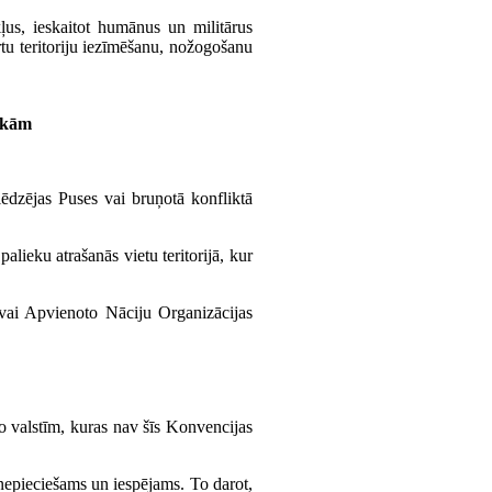
ļus, ieskaitot humānus un militārus
rtu teritoriju iezīmēšanu, nožogošanu
sekām
ēdzējas Puses vai bruņotā konfliktā
lieku atrašanās vietu teritorijā, kur
 vai Apvienoto Nāciju Organizācijas
o valstīm, kuras nav šīs Konvencijas
 nepieciešams un iespējams. To darot,