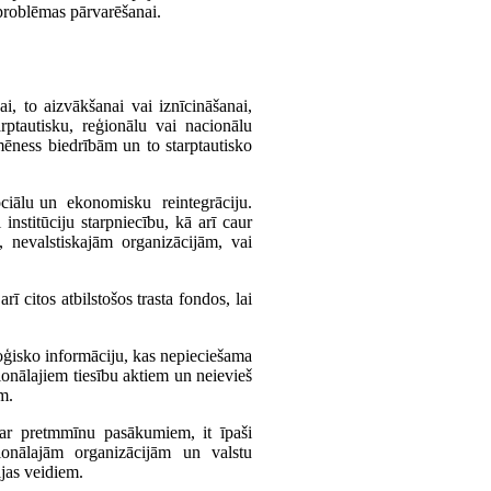
 problēmas pārvarēšanai.
i, to aizvākšanai vai iznīcināšanai,
arptautisku, reģionālu vai nacionālu
mēness biedrībām un to starptautisko
sociālu un ekonomisku reintegrāciju.
institūciju starpniecību, kā arī caur
 nevalstiskajām organizācijām, vai
 citos atbilstošos trasta fondos, lai
loģisko informāciju, kas nepieciešama
ionālajiem tiesību aktiem un neievieš
m.
ar pretmmīnu pasākumiem, it īpaši
sionālajām organizācijām un valstu
ijas veidiem.