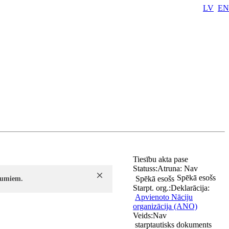
LV
EN
Tiesību akta pase
Statuss:
Atruna:
Nav
Spēkā esošs
Spēkā esošs
ījumiem.
Starpt. org.:
Deklarācija:
Apvienoto Nāciju
organizācija (ANO)
Veids:
Nav
starptautisks dokuments