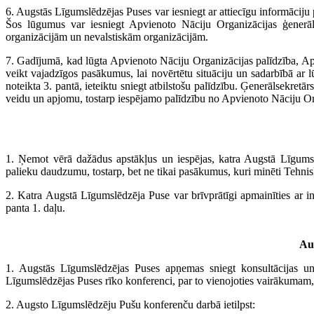
6. Augstās Līgumslēdzējas Puses var iesniegt ar attiecīgu informācij
Šos lūgumus var iesniegt Apvienoto Nāciju Organizācijas ģenerā
organizācijām un nevalstiskām organizācijām.
7. Gadījumā, kad lūgta Apvienoto Nāciju Organizācijas palīdzība, Ap
veikt vajadzīgos pasākumus, lai novērtētu situāciju un sadarbībā 
noteikta 3. pantā, ieteiktu sniegt atbilstošu palīdzību. Ģenerālsekre
veidu un apjomu, tostarp iespējamo palīdzību no Apvienoto Nāciju Org
1. Ņemot vērā dažādus apstākļus un iespējas, katra Augstā Līgumslē
palieku daudzumu, tostarp, bet ne tikai pasākumus, kuri minēti Tehnis
2. Katra Augstā Līgumslēdzēja Puse var brīvprātīgi apmainīties ar in
panta 1. daļu.
Au
1. Augstās Līgumslēdzējas Puses apņemas sniegt konsultācijas un 
Līgumslēdzējas Puses rīko konferenci, par to vienojoties vairākuma
2. Augsto Līgumslēdzēju Pušu konferenču darbā ietilpst: