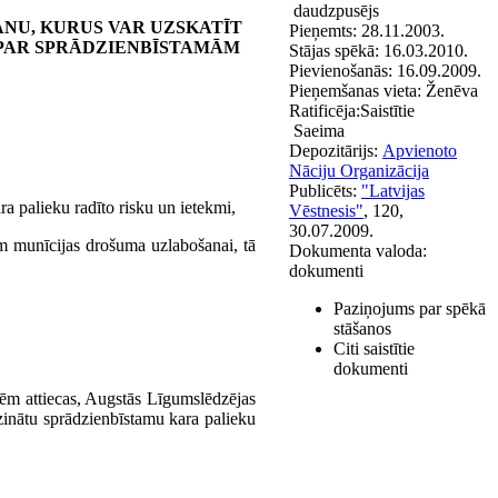
daudzpusējs
NU, KURUS VAR UZSKATĪT
Pieņemts:
28.11.2003.
 PAR SPRĀDZIENBĪSTAMĀM
Stājas spēkā:
16.03.2010.
Pievienošanās:
16.09.2009.
Pieņemšanas vieta:
Ženēva
Ratificēja:
Saistītie
Saeima
Depozitārijs:
Apvienoto
Nāciju Organizācija
Publicēts:
"Latvijas
a palieku radīto risku un ietekmi,
Vēstnesis"
, 120,
30.07.2009.
m munīcijas drošuma uzlabošanai, tā
Dokumenta valoda:
dokumenti
Paziņojums par spēkā
stāšanos
Citi saistītie
dokumenti
ēm attiecas, Augstās Līgumslēdzējas
zinātu sprādzienbīstamu kara palieku