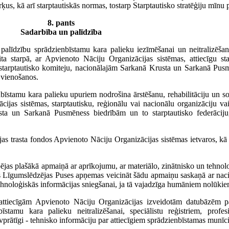
s, kā arī starptautiskās normas, tostarp Starptautisko stratēģiju mīnu
8. pants
Sadarbība un palīdzība
alīdzību sprādzienbīstamu kara palieku iezīmēšanai un neitralizēšana
 cita starpā, ar Apvienoto Nāciju Organizācijas sistēmas, attiecīgu st
ta starptautisko komiteju, nacionālajām Sarkanā Krusta un Sarkanā Pus
 vienošanos.
nbīstamu kara palieku upuriem nodrošina ārstēšanu, rehabilitāciju un 
ijas sistēmas, starptautisku, reģionālu vai nacionālu organizāciju vai 
ta un Sarkanā Pusmēness biedrībām un to starptautisko federāciju,
s trasta fondos Apvienoto Nāciju Organizācijas sistēmas ietvaros, kā arī
espējas plašākā apmaiņā ar aprīkojumu, ar materiālo, zinātnisko un tehno
stās Līgumslēdzējas Puses apņemas veicināt šādu apmaiņu saskaņā ar nac
ehnoloģiskās informācijas sniegšanai, ja tā vajadzīga humāniem nolūkie
attiecīgām Apvienoto Nāciju Organizācijas izveidotām datubāzēm p
stamu kara palieku neitralizēšanai, speciālistu reģistriem, profe
vprātīgi - tehnisko informāciju par attiecīgiem sprādzienbīstamas munīc