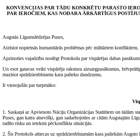
KONVENCIJAS PAR TĀDU KONKRĒTU PARASTO IEROČ
PAR IEROČIEM, KAS NODARA ĀRKĀRTĪGUS POSTĪJ
Augstās Līgumslēdzējas Puses,
Atzīstot nopietnās humanitārās problēmas pēc militāriem konfliktiem, 
Apzinoties vajadzību noslēgt Protokolu par vispārējas dabas pasākumie
Un esot gatavas veikt vispārēja rakstura aizsargpasākumus, brīvprā
mazinot sprādzienbīstamu kara palieku daudzumu,
Ir vienojušās par turpmāko:
Vis
1. Saskaņā ar Apvienoto Nāciju Organizācijas Statūtiem un tādām st
Puses, gan katra atsevišķi, gan sadarbojoties ar citām Augstajām Līg
radīto risku un ietekmi pēckonflikta situācijās.
2. Šis Protokols attiecas uz sprādzienbīstamām kara paliekām Augsto L