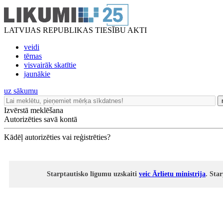
LATVIJAS REPUBLIKAS TIESĪBU AKTI
veidi
tēmas
visvairāk skatītie
jaunākie
uz sākumu
Izvērstā meklēšana
Autorizēties savā kontā
Kādēļ autorizēties vai reģistrēties?
Starptautisko līgumu uzskaiti
veic Ārlietu ministrija
. Sta