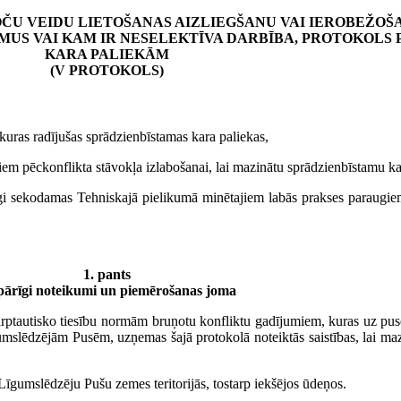
U VEIDU LIETOŠANAS AIZLIEGŠANU VAI IEROBEŽOŠA
UMUS VAI KAM IR NESELEKTĪVA DARBĪBA, PROTOKOLS
KARA PALIEKĀM
(V PROTOKOLS)
kuras radījušas sprādzienbīstamas kara paliekas,
m pēckonflikta stāvokļa izlabošanai, lai mazinātu sprādzienbīstamu kar
tīgi sekodamas Tehniskajā pielikumā minētajiem labās prakses paraugie
1. pants
pārīgi noteikumi un piemērošanas joma
arptautisko tiesību normām bruņotu konfliktu gadījumiem, kuras uz pus
umslēdzējām Pusēm, uzņemas šajā protokolā noteiktās saistības, lai ma
īgumslēdzēju Pušu zemes teritorijās, tostarp iekšējos ūdeņos.