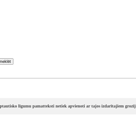
meklēt
rptautisko līgumu pamatteksti netiek apvienoti ar tajos izdarītajiem groz