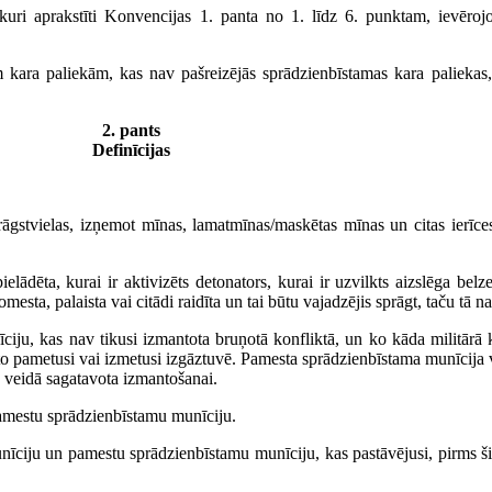
, kuri aprakstīti Konvencijas 1. panta no 1. līdz 6. punktam, ievēro
m kara paliekām, kas nav pašreizējās sprādzienbīstamas kara paliekas,
2. pants
Definīcijas
āgstvielas, izņemot mīnas, lamatmīnas/maskētas mīnas un citas ierīces
ādēta, kurai ir aktivizēts detonators, kurai ir uzvilkts aizslēga belz
esta, palaista vai citādi raidīta un tai būtu vajadzējis sprāgt, taču tā n
u, kas nav tikusi izmantota bruņotā konfliktā, un ko kāda militārā ko
to pametusi vai izmetusi izgāztuvē. Pamesta sprādzienbīstama munīcija va
dā veidā sagatavota izmantošanai.
amestu sprādzienbīstamu munīciju.
īciju un pamestu sprādzienbīstamu munīciju, kas pastāvējusi, pirms šis