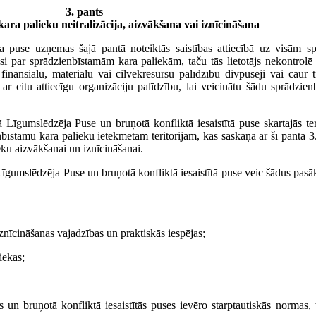
3. pants
ra palieku neitralizācija, aizvākšana vai iznīcināšana
ta puse uzņemas šajā pantā noteiktās saistības attiecībā uz visām s
si par sprādzienbīstamām kara paliekām, taču tās lietotājs nekontrolē a
 finansiālu, materiālu vai cilvēkresursu palīdzību divpusēji vai caur
ar citu attiecīgu organizāciju palīdzību, lai veicinātu šādu sprādzi
Līgumslēdzēja Puse un bruņotā konfliktā iesaistītā puse skartajās teri
nbīstamu kara palieku ietekmētām teritorijām, kas saskaņā ar šī panta 3
eku aizvākšanai un iznīcināšanai.
Līgumslēdzēja Puse un bruņotā konfliktā iesaistītā puse veic šādus pas
iznīcināšanas vajadzības un praktiskās iespējas;
iekas;
n bruņotā konfliktā iesaistītās puses ievēro starptautiskās normas, t