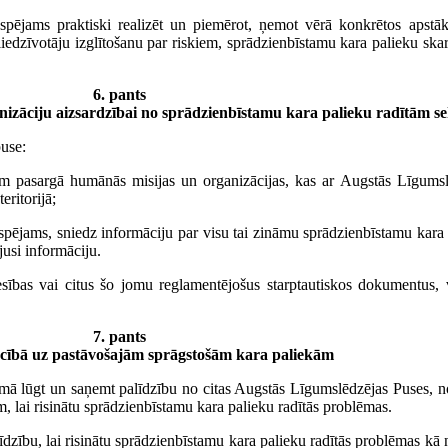
spējams praktiski realizēt un piemērot, ņemot vērā konkrētos apstāk
iedzīvotāju izglītošanu par riskiem, sprādzienbīstamu kara palieku ska
6. pants
izāciju aizsardzībai no sprādzienbīstamu kara palieku radītām 
puse:
ām pasargā humānās misijas un organizācijas, kas ar Augstās Līgumsl
eritorijā;
pējams, sniedz informāciju par visu tai zināmu sprādzienbīstamu kara pa
jusi informāciju.
esības vai citus šo jomu reglamentējošus starptautiskos dokumentus,
7. pants
iecībā uz pastāvošajām sprāgstošām kara paliekām
jumā lūgt un saņemt palīdzību no citas Augstās Līgumslēdzējas Puses, n
m, lai risinātu sprādzienbīstamu kara palieku radītās problēmas.
īdzību, lai risinātu sprādzienbīstamu kara palieku radītās problēmas kā