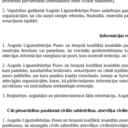
problēmas pārvarēšanai (International Mine Action Standards).
5. Vajadzības gadījumā Augstās Līgumslēdzējas Puses sadarbojas gan s
organizācijām, lai cita starpā sniegtu tehnisku, finansiālu, materiālu p
nosacījumu izpildei.
Informācijas r
1. Augstās Līgumslēdzējas Puses un bruņotā konfliktā iesaistītās pu
munīcijas lietošanu vai pamešanu, lai veicinātu sprādzienbīstamu ka
attiecīgas informācijas sniegšanu tai pusei, kura kontrolē teritoriju, un š
2. Augstās Līgumslēdzējas Puses un bruņotā konfliktā iesaistītās p
kara paliekām, karadarbībai beidzoties, nekavējoties un ciktāl izpildā
puses palīdzību, par kuru panākta kopēja vienošanās, tostarp ar Apvi
attiecīgām organizācijām, kuras, kā pārliecinājusies informācijas snie
aizvākšanu vai iznīcināšanu ietekmētajās teritorijās.
3. Reģistrējot, uzglabājot un pārsūtot/sniedzot šādu informāciju, Aug
Citi piesardzības pasākumi civilās sabiedrības, atsevišķu civil
1. Augstās Līgumslēdzējas Puses un bruņotā konfliktā iesaistītās puses
pasākumus, lai aizsargātu civilo sabiedrību atsevišķus civiliedzīvotāju