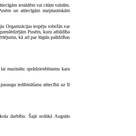
ttiecīgām iestādēm vai citām valstīm.
usēm un attiecīgām starptautiskām
ju Organizācijas iespēju robežās var
īgumslēdzējām Pusēm, kuru atbildība
rtējumu, kā arī par lūgtās palīdzības
 lai mazinātu sprādzienbīstamu kara
paraugu iedibināšanu attiecībā uz šī
okola darbību. Šajā nolūkā Augstās