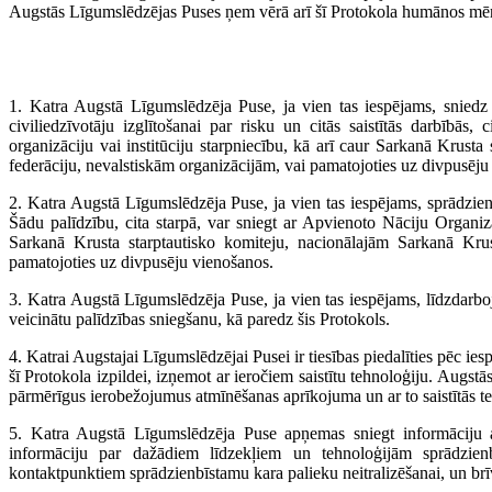
Augstās Līgumslēdzējas Puses ņem vērā arī šī Protokola humānos mērķu
1. Katra Augstā Līgumslēdzēja Puse, ja vien tas iespējams, sniedz p
civiliedzīvotāju izglītošanai par risku un citās saistītās darbībās,
organizāciju vai institūciju starpniecību, kā arī caur Sarkanā Krus
federāciju, nevalstiskām organizācijām, vai pamatojoties uz divpusēju
2. Katra Augstā Līgumslēdzēja Puse, ja vien tas iespējams, sprādzie
Šādu palīdzību, cita starpā, var sniegt ar Apvienoto Nāciju Organizāc
Sarkanā Krusta starptautisko komiteju, nacionālajām Sarkanā Krus
pamatojoties uz divpusēju vienošanos.
3. Katra Augstā Līgumslēdzēja Puse, ja vien tas iespējams, līdzdarboja
veicinātu palīdzības sniegšanu, kā paredz šis Protokols.
4. Katrai Augstajai Līgumslēdzējai Pusei ir tiesības piedalīties pēc i
šī Protokola izpildei, izņemot ar ieročiem saistītu tehnoloģiju. Aug
pārmērīgus ierobežojumus atmīnēšanas aprīkojuma un ar to saistītās t
5. Katra Augstā Līgumslēdzēja Puse apņemas sniegt informāciju 
informāciju par dažādiem līdzekļiem un tehnoloģijām sprādzienbī
kontaktpunktiem sprādzienbīstamu kara palieku neitralizēšanai, un brī