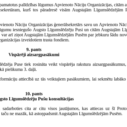
u pamatotus palīdzības lūgumus Apvienoto Nāciju Organizācijas, citām a
lsekretāram, kurš tos pāradresē visām Augstajām Līgumslēdzējām P
vienoto Nāciju Organizācijas ģenerālsekretārs savu un Apvienoto Nāci
ar lūgumu iesniegušo Augsto Līgumslēdzēju Pusi un citām Augstajām L
tārs var arī ziņot Augstajām Līgumslēdzējām Pusēm par jebkuru šādu novē
anizācijas izveidotiem trasta fondiem.
9. pants
Vispārēji aizsargpasākumi
dzēja Puse tiek rosināta veikt vispārēja rakstura aizsargpasākumus,
kā pielikuma 3. daļā.
formāciju attiecībā uz tās veiktajiem pasākumiem, lai sekmētu labāko 
10. pants
gsto Līgumslēdzēju Pušu konsultācijas
sadarboties cita ar citu visos jautājumos, kas attiecas uz šī Prot
m, taču ne mazāk, kā astoņpadsmit Augstajām Līgumslēdzējām Pusēm.