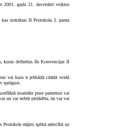
jot 2001. gada 21. decembrī veiktos
 kas noteiktas šī Protokola 2. panta
, kuras definētas šīs Konvencijas II
enis vai kura ir jebkādā citādā veidā
av sprāgusi.
nfliktā iesaistīta puse pametusi vai
r un var nebūt pielādēta, tai var vai
 Protokols stājies spēkā attiecībā uz