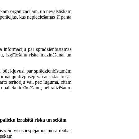
iskām organizācijām, un nevalstiskām
operācijas, kas nepieciešamas šī panta
bā informāciju par sprādzienbīstamas
nu, izglītošanu riska mazināšanai un
u būt kļuvusi par sprādzienbīstamām
rmāciju divpusēji vai ar tādas trešās
rto teritoriju vai, pēc lūguma, citām
a palieku iezīmēšanu, neitralizēšanu,
 palieku izraisītā riska un sekām
ās veic visus iespējamos piesardzības
n sekām.