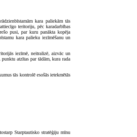
prādzienbīstamām kara paliekām tās
ttiecīgo teritoriju, pēc karadarbības
 trešo pusi, par kuru panākta kopēja
enbīstamu kara palieku iezīmēšanu un
torijās iezīmē, neitralizē, aizvāc un
. punktu atzītas par tādām, kura rada
ākumus tās kontrolē esošās ietekmētās
ostarp Starptautisko stratēģiju mīnu