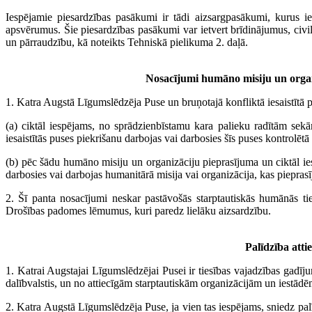
Iespējamie piesardzības pasākumi ir tādi aizsargpasākumi, kurus ie
apsvērumus. Šie piesardzības pasākumi var ietvert brīdinājumus, civil
un pārraudzību, kā noteikts Tehniskā pielikuma 2. daļā.
Nosacījumi humāno misiju un organ
1. Katra Augstā Līgumslēdzēja Puse un bruņotajā konfliktā iesaistītā 
(a) ciktāl iespējams, no sprādzienbīstamu kara palieku radītām sek
iesaistītās puses piekrišanu darbojas vai darbosies šīs puses kontrolētā t
(b) pēc šādu humāno misiju un organizāciju pieprasījuma un ciktāl ies
darbosies vai darbojas humanitārā misija vai organizācija, kas pieprasī
2. Šī panta nosacījumi neskar pastāvošās starptautiskās humānās ti
Drošības padomes lēmumus, kuri paredz lielāku aizsardzību.
Palīdzība att
1. Katrai Augstajai Līgumslēdzējai Pusei ir tiesības vajadzības gadī
dalībvalstis, un no attiecīgām starptautiskām organizācijām un iestādē
2. Katra Augstā Līgumslēdzēja Puse, ja vien tas iespējams, sniedz pal