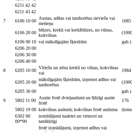
6211 42 42
6211 43 42
Austas, adītas vai tamborētas sieviešu vai
7
6106 10 00
1085
meiteņu
blūzes, krekli vai kreklblūzes, no vilnas,
6106 20 00
(100
kokvilnas
6106 90 10
vai mākslīgajām šķiedrām
gab.)
6206 20 00
6206 30 00
6206 40 00
Vīriešu un zēnu krekli no vilnas, kokvilnas
8
6205 10 00
1984
vai
mākslīgajām šķiedrām, izņemot adītus vai
6205 20 00
(100
tamborētus
6205 30 00
gab.)
Austie frotē dvieļaudumi un līdzīgi austie
9
5802 11 00
176
frotē
5802 19 00
kokvilnas audumi; kokvilnas frotē auduma
(tonn
6302 60
izstrādājumi tualetei un virtuvei un
00*90
tamlīdzīgi
frotē izstrādājumi, izņemot adītus vai