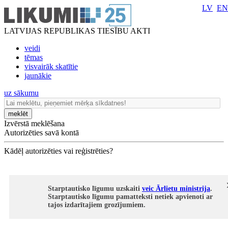
LV
EN
LATVIJAS REPUBLIKAS TIESĪBU AKTI
veidi
tēmas
visvairāk skatītie
jaunākie
uz sākumu
meklēt
Izvērstā meklēšana
Autorizēties savā kontā
Kādēļ autorizēties vai reģistrēties?
Starptautisko līgumu uzskaiti
veic Ārlietu ministrija
.
Starptautisko līgumu pamatteksti netiek apvienoti ar
tajos izdarītajiem grozījumiem.