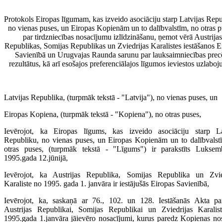
Protokols Eiropas līgumam, kas izveido asociāciju starp Latvijas Repu
no vienas puses, un Eiropas Kopienām un to dalībvalstīm, no otras p
par tirdzniecības nosacījumu izlīdzināšanu, ņemot vērā Austrijas
Republikas, Somijas Republikas un Zviedrijas Karalistes iestāšanos E
Savienībā un Urugvajas Raunda sarunu par lauksaimniecības pre
rezultātus, kā arī esošajos preferenciālajos līgumos ieviestos uzlabo
Latvijas Republika, (turpmāk tekstā - "Latvija"), no vienas puses, un
Eiropas Kopiena, (turpmāk tekstā - "Kopiena"), no otras puses,
Ievērojot, ka Eiropas līgums, kas izveido asociāciju starp La
Republiku, no vienas puses, un Eiropas Kopienām un to dalībvalst
otras puses, (turpmāk tekstā - "Līgums") ir parakstīts Luksem
1995.gada 12.jūnijā,
Ievērojot, ka Austrijas Republika, Somijas Republika un Zvie
Karaliste no 1995. gada 1. janvāra ir iestājušās Eiropas Savienībā,
Ievērojot, ka, saskaņā ar 76., 102. un 128. Iestāšanās Akta pa
Austrijas Republikai, Somijas Republikai un Zviedrijas Karalis
1995.gada 1.janvāra jāievēro nosacījumi, kurus paredz Kopienas nos