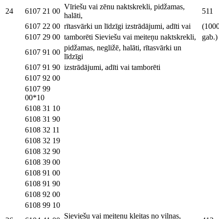
Vīriešu vai zēnu naktskrekli, pidžamas,
24
6107 21 00
511
halāti,
6107 22 00
rītasvārki un līdzīgi izstrādājumi, adīti vai
(100
6107 29 00
tamborēti Sieviešu vai meiteņu naktskrekli,
gab.)
pidžamas, negližē, halāti, rītasvārki un
6107 91 00
līdzīgi
6107 91 90
izstrādājumi, adīti vai tamborēti
6107 92 00
6107 99
00*10
6108 31 10
6108 31 90
6108 32 11
6108 32 19
6108 32 90
6108 39 00
6108 91 00
6108 91 90
6108 92 00
6108 99 10
Sieviešu vai meiteņu kleitas no vilnas,