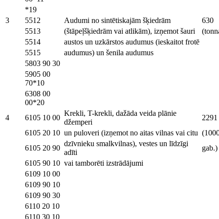
*19
3
5512
Audumi no sintētiskajām šķiedrām
630
5513
(štāpeļšķiedrām vai atlikām), izņemot šauri
(tonn
5514
austos un uzkārstos audumus (ieskaitot frotē
5515
audumus) un šenila audumus
5803 90 30
5905 00
70*10
6308 00
00*20
Krekli, T-krekli, dažāda veida plānie
4
6105 10 00
2291
džemperi
6105 20 10
un puloveri (izņemot no aitas vilnas vai citu
(100
dzīvnieku smalkvilnas), vestes un līdzīgi
6105 20 90
gab.)
adīti
6105 90 10
vai tamborēti izstrādājumi
6109 10 00
6109 90 10
6109 90 30
6110 20 10
6110 30 10