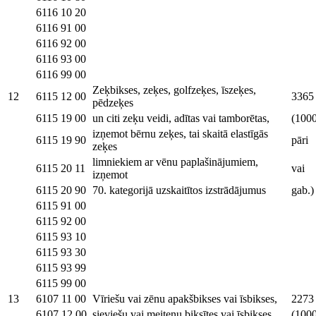
6116 10 20
6116 91 00
6116 92 00
6116 93 00
6116 99 00
Zeķbikses, zeķes, golfzeķes, īszeķes,
12
6115 12 00
3365
pēdzeķes
6115 19 00
un citi zeķu veidi, adītas vai tamborētas,
(100
izņemot bērnu zeķes, tai skaitā elastīgās
6115 19 90
pāri
zeķes
limniekiem ar vēnu paplašinājumiem,
6115 20 11
vai
izņemot
6115 20 90
70. kategorijā uzskaitītos izstrādājumus
gab.)
6115 91 00
6115 92 00
6115 93 10
6115 93 30
6115 93 99
6115 99 00
13
6107 11 00
Vīriešu vai zēnu apakšbikses vai īsbikses,
2273
6107 12 00
sieviešu vai meiteņu biksītes vai īsbikses,
(100