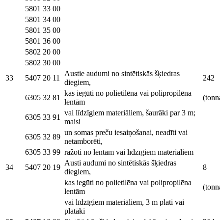
5801 33 00
5801 34 00
5801 35 00
5801 36 00
5802 20 00
5802 30 00
Austie audumi no sintētiskās šķiedras
33
5407 20 11
242
diegiem,
kas iegūti no polietilēna vai polipropilēna
6305 32 81
(tonn
lentām
vai līdzīgiem materiāliem, šaurāki par 3 m;
6305 33 91
maisi
un somas preču iesaiņošanai, neadīti vai
6305 32 89
netamborēti,
6305 33 99
ražoti no lentām vai līdzīgiem materiāliem
Austi audumi no sintētiskās šķiedras
34
5407 20 19
8
diegiem,
kas iegūti no polietilēna vai polipropilēna
(tonn
lentām
vai līdzīgiem materiāliem, 3 m plati vai
platāki