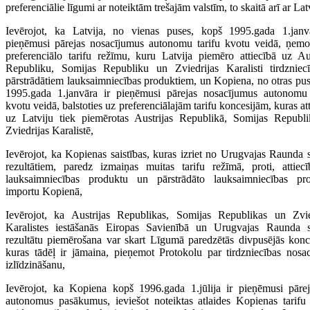
preferenciālie līgumi ar noteiktām trešajām valstīm, to skaitā arī ar Lat
Ievērojot, ka Latvija, no vienas puses, kopš 1995.gada 1.janv
pieņēmusi pārejas nosacījumus autonomu tarifu kvotu veidā, ņemo
preferenciālo tarifu režīmu, kuru Latvija piemēro attiecībā uz Aus
Republiku, Somijas Republiku un Zviedrijas Karalisti tirdzniec
pārstrādātiem lauksaimniecības produktiem, un Kopiena, no otras pus
1995.gada 1.janvāra ir pieņēmusi pārejas nosacījumus autonomu 
kvotu veidā, balstoties uz preferenciālajām tarifu koncesijām, kuras at
uz Latviju tiek piemērotas Austrijas Republikā, Somijas Republ
Zviedrijas Karalistē,
Ievērojot, ka Kopienas saistības, kuras izriet no Urugvajas Raunda 
rezultātiem, paredz izmaiņas muitas tarifu režīmā, proti, attiec
lauksaimniecības produktu un pārstrādāto lauksaimniecības pr
importu Kopienā,
Ievērojot, ka Austrijas Republikas, Somijas Republikas un Zvie
Karalistes iestāšanās Eiropas Savienībā un Urugvajas Raunda 
rezultātu piemērošana var skart Līgumā paredzētās divpusējās konce
kuras tādēļ ir jāmaina, pieņemot Protokolu par tirdzniecības nosa
izlīdzināšanu,
Ievērojot, ka Kopiena kopš 1996.gada 1.jūlija ir pieņēmusi pāre
autonomus pasākumus, ieviešot noteiktas atlaides Kopienas tarifu