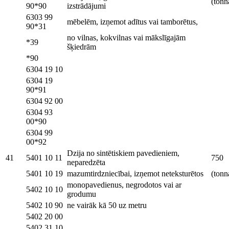
(tonn
90*90
izstrādājumi
6303 99
mēbelēm, izņemot adītus vai tamborētus,
90*31
no vilnas, kokvilnas vai mākslīgajām
*39
šķiedrām
*90
6304 19 10
6304 19
90*91
6304 92 00
6304 93
00*90
6304 99
00*92
Dzija no sintētiskiem pavedieniem,
41
5401 10 11
750
neparedzēta
5401 10 19
mazumtirdzniecībai, izņemot neteksturētos
(tonn
monopavedienus, negrodotos vai ar
5402 10 10
grodumu
5402 10 90
ne vairāk kā 50 uz metru
5402 20 00
5402 31 10