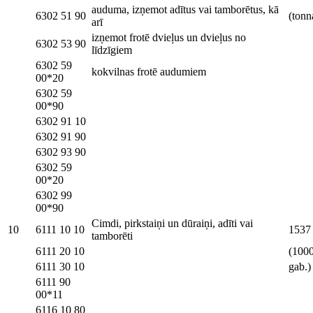
auduma, izņemot adītus vai tamborētus, kā
6302 51 90
(tonn
arī
izņemot frotē dvieļus un dvieļus no
6302 53 90
līdzīgiem
6302 59
kokvilnas frotē audumiem
00*20
6302 59
00*90
6302 91 10
6302 91 90
6302 93 90
6302 59
00*20
6302 99
00*90
Cimdi, pirkstaiņi un dūraiņi, adīti vai
10
6111 10 10
1537
tamborēti
6111 20 10
(100
6111 30 10
gab.)
6111 90
00*11
6116 10 80