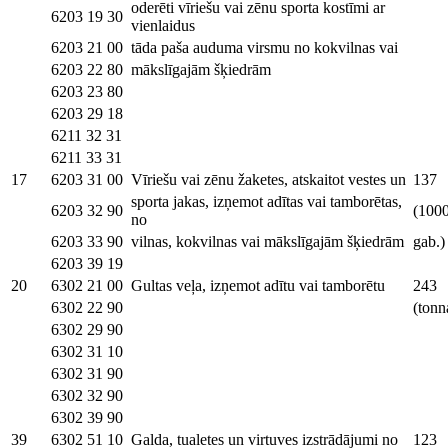
oderēti vīriešu vai zēnu sporta kostīmi ar
6203 19 30
vienlaidus
6203 21 00
tāda paša auduma virsmu no kokvilnas vai
6203 22 80
mākslīgajām šķiedrām
6203 23 80
6203 29 18
6211 32 31
6211 33 31
17
6203 31 00
Vīriešu vai zēnu žaketes, atskaitot vestes un
137
sporta jakas, izņemot adītas vai tamborētas,
6203 32 90
(100
no
6203 33 90
vilnas, kokvilnas vai mākslīgajām šķiedrām
gab.)
6203 39 19
20
6302 21 00
Gultas veļa, izņemot adītu vai tamborētu
243
6302 22 90
(tonn
6302 29 90
6302 31 10
6302 31 90
6302 32 90
6302 39 90
39
6302 51 10
Galda, tualetes un virtuves izstrādājumi no
123