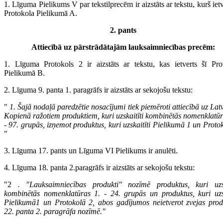
1. Līguma Pielikums V par tekstilprecēm ir aizstāts ar tekstu, kurš ietv
Protokola Pielikumā A.
2. pants
Attiecībā uz pārstrādātajām lauksaimniecības precēm:
1. Līguma Protokols 2 ir aizstāts ar tekstu, kas ietverts šī Pro
Pielikumā B.
2. Līguma 9. panta 1. paragrāfs ir aizstāts ar sekojošu tekstu:
"
1. Šajā nodaļā paredzētie nosacījumi tiek piemēroti attiecībā uz Lat
Kopienā ražotiem produktiem, kuri uzskaitīti kombinētās nomenklatūr
- 97. grupās, izņemot produktus, kuri uzskaitīti Pielikumā 1 un Proto
"
3. Līguma 17. pants un Līguma VI Pielikums ir anulēti.
4. Līguma 18. panta 2.paragrāfs ir aizstāts ar sekojošu tekstu:
"2
. "Lauksaimniecības produkti" nozīmē produktus, kuri uzsk
kombinētās nomenklatūras 1. - 24. grupās un produktus, kuri uzsk
Pielikumā1 un Protokolā 2, abos gadījumos neietverot zvejas prod
22. panta 2. paragrāfa nozīmē."