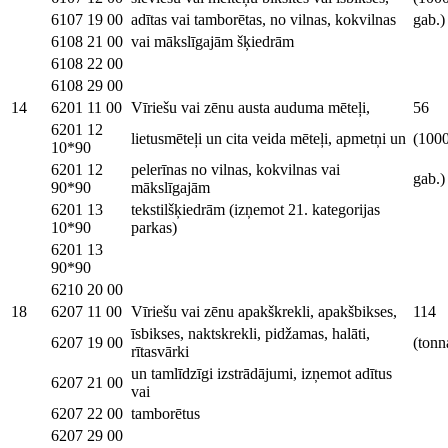
6107 19 00
adītas vai tamborētas, no vilnas, kokvilnas
gab.)
6108 21 00
vai mākslīgajām šķiedrām
6108 22 00
6108 29 00
14
6201 11 00
Vīriešu vai zēnu austa auduma mēteļi,
56
6201 12
lietusmēteļi un cita veida mēteļi, apmetņi un
(100
10*90
6201 12
pelerīnas no vilnas, kokvilnas vai
gab.)
90*90
mākslīgajām
6201 13
tekstilšķiedrām (izņemot 21. kategorijas
10*90
parkas)
6201 13
90*90
6210 20 00
18
6207 11 00
Vīriešu vai zēnu apakškrekli, apakšbikses,
114
īsbikses, naktskrekli, pidžamas, halāti,
6207 19 00
(tonn
rītasvārki
un tamlīdzīgi izstrādājumi, izņemot adītus
6207 21 00
vai
6207 22 00
tamborētus
6207 29 00