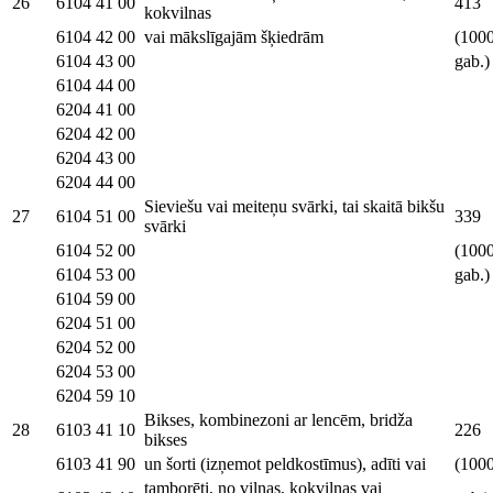
26
6104 41 00
413
kokvilnas
6104 42 00
vai mākslīgajām šķiedrām
(100
6104 43 00
gab.)
6104 44 00
6204 41 00
6204 42 00
6204 43 00
6204 44 00
Sieviešu vai meiteņu svārki, tai skaitā bikšu
27
6104 51 00
339
svārki
6104 52 00
(100
6104 53 00
gab.)
6104 59 00
6204 51 00
6204 52 00
6204 53 00
6204 59 10
Bikses, kombinezoni ar lencēm, bridža
28
6103 41 10
226
bikses
6103 41 90
un šorti (izņemot peldkostīmus), adīti vai
(100
tamborēti, no vilnas, kokvilnas vai