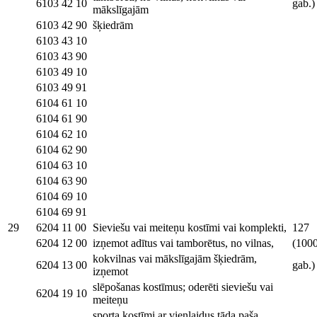
6103 42 10
gab.)
mākslīgajām
6103 42 90
šķiedrām
6103 43 10
6103 43 90
6103 49 10
6103 49 91
6104 61 10
6104 61 90
6104 62 10
6104 62 90
6104 63 10
6104 63 90
6104 69 10
6104 69 91
29
6204 11 00
Sieviešu vai meiteņu kostīmi vai komplekti,
127
6204 12 00
izņemot adītus vai tamborētus, no vilnas,
(100
kokvilnas vai mākslīgajām šķiedrām,
6204 13 00
gab.)
izņemot
slēpošanas kostīmus; oderēti sieviešu vai
6204 19 10
meiteņu
sporta kostīmi ar vienlaidus tāda paša