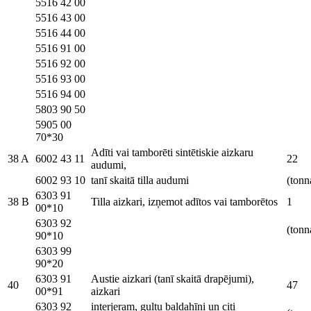
5516 42 00
5516 43 00
5516 44 00
5516 91 00
5516 92 00
5516 93 00
5516 94 00
5803 90 50
5905 00
70*30
Adīti vai tamborēti sintētiskie aizkaru
38 A
6002 43 11
22
audumi,
6002 93 10
tanī skaitā tilla audumi
(tonn
6303 91
38 B
Tilla aizkari, izņemot adītos vai tamborētos
1
00*10
6303 92
(tonn
90*10
6303 99
90*20
6303 91
Austie aizkari (tanī skaitā drapējumi),
40
47
00*91
aizkari
6303 92
interjeram, gultu baldahīni un citi