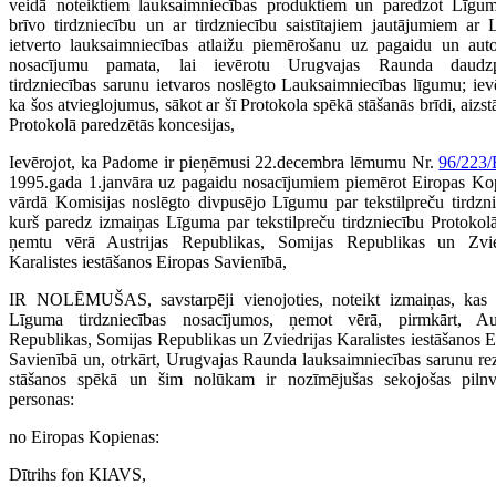
veidā noteiktiem lauksaimniecības produktiem un paredzot Līgu
brīvo tirdzniecību un ar tirdzniecību saistītajiem jautājumiem ar L
ietverto lauksaimniecības atlaižu piemērošanu uz pagaidu un au
nosacījumu pamata, lai ievērotu Urugvajas Raunda daudzp
tirdzniecības sarunu ietvaros noslēgto Lauksaimniecības līgumu; ievē
ka šos atvieglojumus, sākot ar šī Protokola spēkā stāšanās brīdi, aizst
Protokolā paredzētās koncesijas,
Ievērojot, ka Padome ir pieņēmusi 22.decembra lēmumu Nr.
96/223
1995.gada 1.janvāra uz pagaidu nosacījumiem piemērot Eiropas Ko
vārdā Komisijas noslēgto divpusējo Līgumu par tekstilpreču tirdzni
kurš paredz izmaiņas Līguma par tekstilpreču tirdzniecību Protokolā 
ņemtu vērā Austrijas Republikas, Somijas Republikas un Zvie
Karalistes iestāšanos Eiropas Savienībā,
IR NOLĒMUŠAS, savstarpēji vienojoties, noteikt izmaiņas, kas 
Līguma tirdzniecības nosacījumos, ņemot vērā, pirmkārt, Aus
Republikas, Somijas Republikas un Zviedrijas Karalistes iestāšanos E
Savienībā un, otrkārt, Urugvajas Raunda lauksaimniecības sarunu rez
stāšanos spēkā un šim nolūkam ir nozīmējušas sekojošas pilnv
personas:
no Eiropas Kopienas:
Dītrihs fon KIAVS,