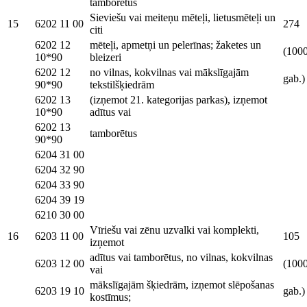
tamborētus
Sieviešu vai meiteņu mēteļi, lietusmēteļi un
15
6202 11 00
274
citi
6202 12
mēteļi, apmetņi un pelerīnas; žaketes un
(100
10*90
bleizeri
6202 12
no vilnas, kokvilnas vai mākslīgajām
gab.)
90*90
tekstilšķiedrām
6202 13
(izņemot 21. kategorijas parkas), izņemot
10*90
adītus vai
6202 13
tamborētus
90*90
6204 31 00
6204 32 90
6204 33 90
6204 39 19
6210 30 00
Vīriešu vai zēnu uzvalki vai komplekti,
16
6203 11 00
105
izņemot
adītus vai tamborētus, no vilnas, kokvilnas
6203 12 00
(100
vai
mākslīgajām šķiedrām, izņemot slēpošanas
6203 19 10
gab.)
kostīmus;