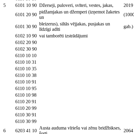
5
6101 10 90
Džerseji, puloveri, svīteri, vestes, jakas,
2019
pidžamjakas un džemperi (izņemot žaketes
6101 20 90
(100
un
bleizerus), siltās vējjakas, pusjakas un
6101 30 90
gab.)
līdzīgi adīti
6102 10 90
vai tamborēti izstrādājumi
6102 20 90
6102 30 90
6110 10 10
6110 10 31
6110 10 35
6110 10 38
6110 10 91
6110 10 95
6110 10 98
6110 20 91
6110 20 99
6110 30 91
6110 30 99
Austa auduma vīriešu vai zēnu bridžbikses,
6
6203 41 10
2064
šorti