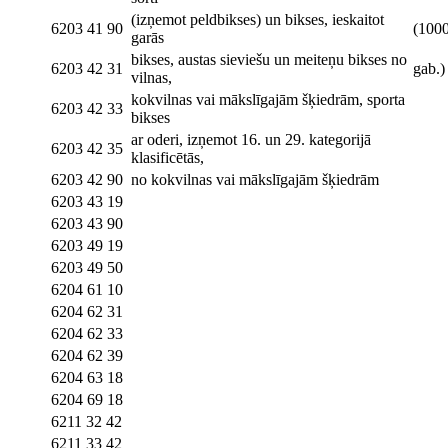
(izņemot peldbikses) un bikses, ieskaitot
6203 41 90
(100
garās
bikses, austas sieviešu un meiteņu bikses no
6203 42 31
gab.)
vilnas,
kokvilnas vai mākslīgajām šķiedrām, sporta
6203 42 33
bikses
ar oderi, izņemot 16. un 29. kategorijā
6203 42 35
klasificētās,
6203 42 90
no kokvilnas vai mākslīgajām šķiedrām
6203 43 19
6203 43 90
6203 49 19
6203 49 50
6204 61 10
6204 62 31
6204 62 33
6204 62 39
6204 63 18
6204 69 18
6211 32 42
6211 33 42