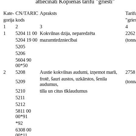
attiecināti Kopienas tarifu "griesti"
Kate-
CN/TARIC
Apraksts
Tarif
gorija
kods
"gries
1
2
3
4
1
5204 11 00
Kokvilnas dzija, neparedzēta
2262
5204 19 00
mazumtirdzniecībai
(tonn
5205
5206
5604 90
00*50
2
5208
Austie kokvilnas audumi, izņemot marli,
2758
frotē, šauri austos, uzkārstos, šenila
5209
(tonn
audumus,
5210
tilla un citus tīklaudumus
5211
5212
5811 00
00*91
*92
6308 00
00*11