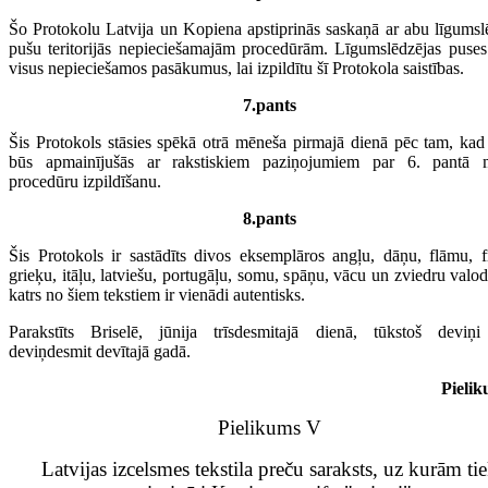
Šo Protokolu Latvija un Kopiena apstiprinās saskaņā ar abu līgumsl
pušu teritorijās nepieciešamajām procedūrām. Līgumslēdzējas puses
visus nepieciešamos pasākumus, lai izpildītu šī Protokola saistības.
7.pants
Šis Protokols stāsies spēkā otrā mēneša pirmajā dienā pēc tam, kad
būs apmainījušās ar rakstiskiem paziņojumiem par 6. pantā 
procedūru izpildīšanu.
8.pants
Šis Protokols ir sastādīts divos eksemplāros angļu, dāņu, flāmu, f
grieķu, itāļu, latviešu, portugāļu, somu, spāņu, vācu un zviedru valo
katrs no šiem tekstiem ir vienādi autentisks.
Parakstīts Briselē, jūnija trīsdesmitajā dienā, tūkstoš deviņi
deviņdesmit devītajā gadā.
Pieli
Pielikums V
Latvijas izcelsmes tekstila preču saraksts, uz kurām ti