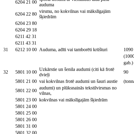
6204 21 00
auduma
virsmu, no kokvilnas vai mākslīgajām
6204 22 80
šķiedrām
6204 23 80
6204 29 18
6211 42 31
6211 43 31
31
6212 10 00
Auduma, adīti vai tamborēti krūšturi
1090
(100
gab.)
Uzkārstie un šenila audumi (citi kā frotē
32
5801 10 00
90
dvieļi
5801 21 00
vai kokvilnas frotē audumi un šauri austie
(tonn
audumi) un plūksnainās tekstilvirsmas no
5801 22 00
vilnas,
5801 23 00
kokvilnas vai mākslīgajām šķiedrām
5801 24 00
5801 25 00
5801 26 00
5801 31 00
5801 32 00