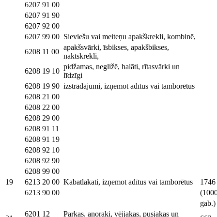
6207 91 00
6207 91 90
6207 92 00
6207 99 00
Sieviešu vai meiteņu apakškrekli, kombinē,
apakšsvārki, īsbikses, apakšbikses,
6208 11 00
naktskrekli,
pidžamas, negližē, halāti, rītasvārki un
6208 19 10
līdzīgi
6208 19 90
izstrādājumi, izņemot adītus vai tamborētus
6208 21 00
6208 22 00
6208 29 00
6208 91 11
6208 91 19
6208 92 10
6208 92 90
6208 99 00
19
6213 20 00
Kabatlakati, izņemot adītus vai tamborētus
1746
6213 90 00
(100
gab.)
6201 12
Parkas, anoraki, vējjakas, pusjakas un