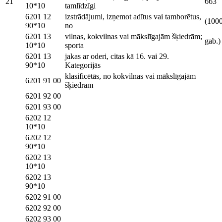
21
663
10*10
tamlīdzīgi
6201 12
izstrādājumi, izņemot adītus vai tamborētus,
(100
90*10
no
6201 13
vilnas, kokvilnas vai mākslīgajām šķiedrām;
gab.)
10*10
sporta
6201 13
jakas ar oderi, citas kā 16. vai 29.
90*10
Kategorijās
klasificētās, no kokvilnas vai mākslīgajām
6201 91 00
šķiedrām
6201 92 00
6201 93 00
6202 12
10*10
6202 12
90*10
6202 13
10*10
6202 13
90*10
6202 91 00
6202 92 00
6202 93 00