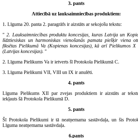
3. pants
Attiecībā uz lauksaimniecības produktiem:
1. Līguma 20. panta 2. paragrāfs ir aizstāts ar sekojošu tekstu:
"
2. Lauksaimniecības produktu koncesijas, kuras Latvija un Kopi
līdztiesiskas un harmoniskas vienošanās pamata piešķir viena otr
fiksētas Pielikumā Va (Kopienas koncesijas), kā arī Pielikumos X
(Latvijas koncesijas).
"
2. Līguma Pielikums Va ir ietverts šī Protokola Pielikumā C.
3. Līguma Pielikumi VII, VIII un IX ir anulēti.
4. pants
Līguma Pielikums XII par zvejas produktiem ir aizstāts ar tekst
iekļauts šā Protokola Pielikumā D.
5. pants
Šī Protokola Pielikumi ir tā neatņemama sastāvdaļa, un šis Protok
Līguma neatņemama sastāvdaļa.
6.pants