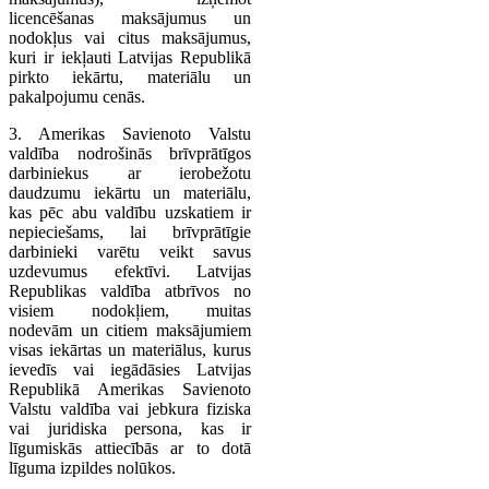
licencēšanas maksājumus un
nodokļus vai citus maksājumus,
kuri ir iekļauti Latvijas Republikā
pirkto iekārtu, materiālu un
pakalpojumu cenās.
3. Amerikas Savienoto Valstu
valdība nodrošinās brīvprātīgos
darbiniekus ar ierobežotu
daudzumu iekārtu un materiālu,
kas pēc abu valdību uzskatiem ir
nepieciešams, lai brīvprātīgie
darbinieki varētu veikt savus
uzdevumus efektīvi. Latvijas
Republikas valdība atbrīvos no
visiem nodokļiem, muitas
nodevām un citiem maksājumiem
visas iekārtas un materiālus, kurus
ievedīs vai iegādāsies Latvijas
Republikā Amerikas Savienoto
Valstu valdība vai jebkura fiziska
vai juridiska persona, kas ir
līgumiskās attiecībās ar to dotā
līguma izpildes nolūkos.