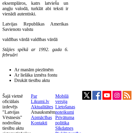
eksemplāros, katrs latviešu un
angļu valodā, turklāt abi teksti ir
vienādi autentiski.
Latvijas Republikas Amerikas
Savienoto valstu
valdības vārdā valdības vārdā
Stājies spēkā ar 1992. gada 6.
februāri
Ar manām piezīmēm
Ar lielāka izmēra fontu
Drukāt tiesību aktu
Šajā vietnē
Par
Mobilā
oficiālais
Likumi.lv
versija
izdevējs
Aktualitātes
Lietošanas
"Latvijas
Atsauksmēm
noteikumi
Vēstnesis"
Apmācības
Privātuma
nodrošina
Kontakti
politika
tiesību aktu
Sīkdatnes