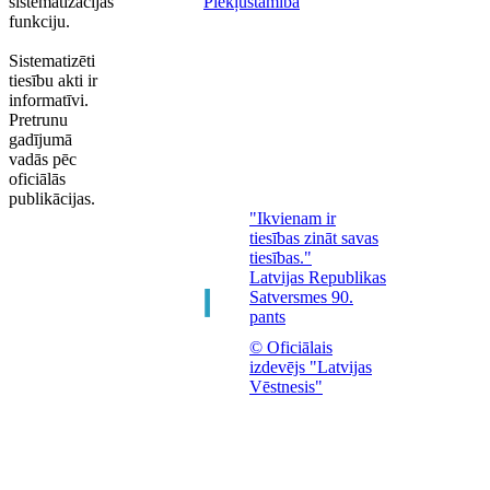
sistematizācijas
Piekļūstamība
funkciju.
Sistematizēti
tiesību akti ir
informatīvi.
Pretrunu
gadījumā
vadās pēc
oficiālās
publikācijas.
"Ikvienam ir
tiesības zināt savas
tiesības."
Latvijas Republikas
Satversmes 90.
pants
© Oficiālais
izdevējs "Latvijas
Vēstnesis"