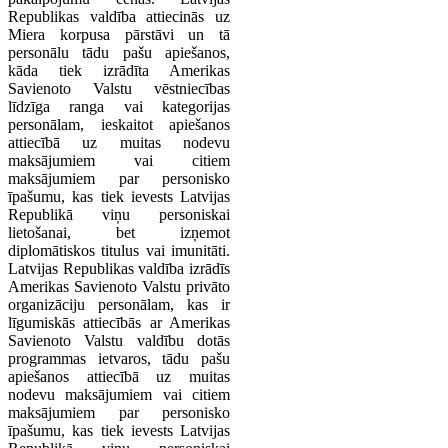
Republikas valdība attiecinās uz
Miera korpusa pārstāvi un tā
personālu tādu pašu apiešanos,
kāda tiek izrādīta Amerikas
Savienoto Valstu vēstniecības
līdzīga ranga vai kategorijas
personālam, ieskaitot apiešanos
attiecībā uz muitas nodevu
maksājumiem vai citiem
maksājumiem par personisko
īpašumu, kas tiek ievests Latvijas
Republikā viņu personiskai
lietošanai, bet izņemot
diplomātiskos titulus vai imunitāti.
Latvijas Republikas valdība izrādīs
Amerikas Savienoto Valstu privāto
organizāciju personālam, kas ir
līgumiskās attiecībās ar Amerikas
Savienoto Valstu valdību dotās
programmas ietvaros, tādu pašu
apiešanos attiecībā uz muitas
nodevu maksājumiem vai citiem
maksājumiem par personisko
īpašumu, kas tiek ievests Latvijas