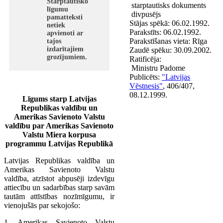
Starptautisko
starptautisks dokuments
līgumu
divpusējs
pamatteksti
Stājas spēkā:
06.02.1992.
netiek
Parakstīts:
06.02.1992.
apvienoti ar
Parakstīšanas vieta:
Rīga
tajos
izdarītajiem
Zaudē spēku:
30.09.2002.
grozījumiem.
Ratificēja:
Ministru Padome
Publicēts:
"Latvijas
Vēstnesis"
, 406/407,
08.12.1999.
Līgums starp Latvijas
Republikas valdību un
Amerikas Savienoto Valstu
valdību par Amerikas Savienoto
Valstu Miera korpusa
programmu Latvijas Republikā
Latvijas Republikas valdība un
Amerikas Savienoto Valstu
valdība, atzīstot abpusēji izdevīgu
attiecību un sadarbības starp savām
tautām attīstības nozīmīgumu, ir
vienojušās par sekojošo:
1. Amerikas Savienoto Valstu