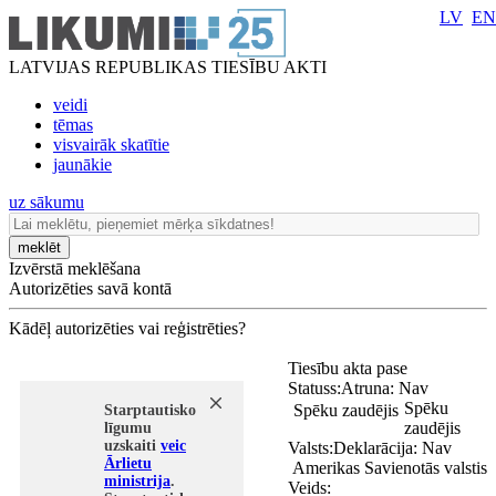
LV
EN
LATVIJAS REPUBLIKAS TIESĪBU AKTI
veidi
tēmas
visvairāk skatītie
jaunākie
uz sākumu
meklēt
Izvērstā meklēšana
Autorizēties savā kontā
Kādēļ autorizēties vai reģistrēties?
Tiesību akta pase
Statuss:
Atruna:
Nav
Spēku
Spēku zaudējis
Starptautisko
zaudējis
līgumu
uzskaiti
veic
Valsts:
Deklarācija:
Nav
Ārlietu
Amerikas Savienotās valstis
ministrija
.
Veids: