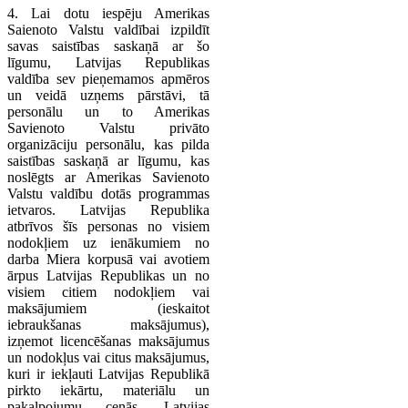
4. Lai dotu iespēju Amerikas
Saienoto Valstu valdībai izpildīt
savas saistības saskaņā ar šo
līgumu, Latvijas Republikas
valdība sev pieņemamos apmēros
un veidā uzņems pārstāvi, tā
personālu un to Amerikas
Savienoto Valstu privāto
organizāciju personālu, kas pilda
saistības saskaņā ar līgumu, kas
noslēgts ar Amerikas Savienoto
Valstu valdību dotās programmas
ietvaros. Latvijas Republika
atbrīvos šīs personas no visiem
nodokļiem uz ienākumiem no
darba Miera korpusā vai avotiem
ārpus Latvijas Republikas un no
visiem citiem nodokļiem vai
maksājumiem (ieskaitot
iebraukšanas maksājumus),
izņemot licencēšanas maksājumus
un nodokļus vai citus maksājumus,
kuri ir iekļauti Latvijas Republikā
pirkto iekārtu, materiālu un
pakalpojumu cenās. Latvijas