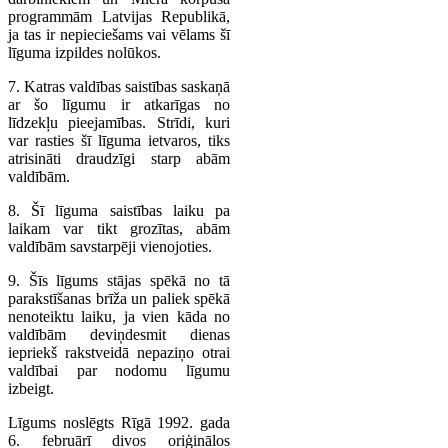
programmām Latvijas Republikā,
ja tas ir nepieciešams vai vēlams šī
līguma izpildes nolūkos.
7. Katras valdības saistības saskaņā
ar šo līgumu ir atkarīgas no
līdzekļu pieejamības. Strīdi, kuri
var rasties šī līguma ietvaros, tiks
atrisināti draudzīgi starp abām
valdībām.
8. Šī līguma saistības laiku pa
laikam var tikt grozītas, abām
valdībām savstarpēji vienojoties.
9. Šīs līgums stājas spēkā no tā
parakstīšanas brīža un paliek spēkā
nenoteiktu laiku, ja vien kāda no
valdībām deviņdesmit dienas
iepriekš rakstveidā nepaziņo otrai
valdībai par nodomu līgumu
izbeigt.
Līgums noslēgts Rīgā 1992. gada
6. februārī divos oriģinālos