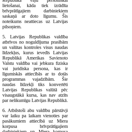
Republikā viņu personiskai
lietošanai, kāda tiek izrādīta
brīvprātīgajiem darbiniekiem
saskaņā ar doto līgumu. Šis
noteikums neattiecas uz Latvijas
pilsoņiem.
5. Latvijas Republikas valdība
atbrīvos no noguldījuma prasībām
un valūtas kontroles visus naudas
līdzekļus, kurus ievedīs Latvijas
Republikā Amerikas Savienoto
Valstu valdība vai jebkura fiziska
vai juridiska persona, kas ir
līgumiskās attiecībās ar to dotās
programmas vajadzībām. Šie
naudas līdzekļi tiks konvertēti
Latvijas Republikas valūtā pēc
visaugstākā kursa, kas nav atzīts
par nelikumīgu Latvijas Republikā.
6. Atbilstoši abu valdību pārstāvji
var laiku pa laikam vienoties par
pasākumiem attiecībā uz Miera
korpusa brīvprātīgajiem
darbiniekiem un Miera korpusa