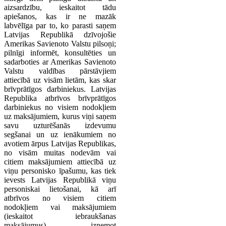
aizsardzību, ieskaitot tādu
apiešanos, kas ir ne mazāk
labvēlīga par to, ko parasti saņem
Latvijas Republikā dzīvojošie
Amerikas Savienoto Valstu pilsoņi;
pilnīgi informēt, konsultēties un
sadarboties ar Amerikas Savienoto
Valstu valdības pārstāvjiem
attiecībā uz visām lietām, kas skar
brīvprātīgos darbiniekus. Latvijas
Republika atbrīvos brīvprātīgos
darbiniekus no visiem nodokļiem
uz maksājumiem, kurus viņi saņem
savu uzturēšanās izdevumu
segšanai un uz ienākumiem no
avotiem ārpus Latvijas Republikas,
no visām muitas nodevām vai
citiem maksājumiem attiecībā uz
viņu personisko īpašumu, kas tiek
ievests Latvijas Republikā viņu
personiskai lietošanai, kā arī
atbrīvos no visiem citiem
nodokļiem vai maksājumiem
(ieskaitot iebraukšanas
maksājumus), izņemot