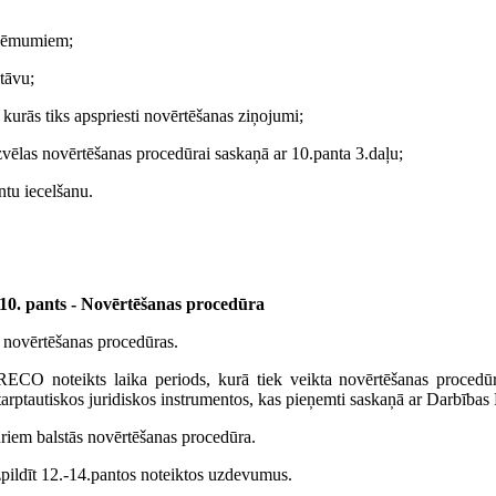
 lēmumiem;
tāvu;
kurās tiks apspriesti novērtēšanas ziņojumi;
vēlas novērtēšanas procedūrai saskaņā ar 10.panta 3.daļu;
tu iecelšanu.
10. pants - Novērtēšanas procedūra
 novērtēšanas procedūras.
O noteikts laika periods, kurā tiek veikta novērtēšanas procedūra, 
starptautiskos juridiskos instrumentos, kas pieņemti saskaņā ar Darbīb
iem balstās novērtēšanas procedūra.
zpildīt 12.-14.pantos noteiktos uzdevumus.