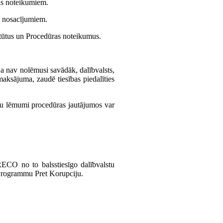
as noteikumiem.
ta nosacījumiem.
atūtus un Procedūras noteikumus.
ja nav nolēmusi savādāk, dalībvalsts,
ksājuma, zaudē tiesības piedalīties
ču lēmumi procedūras jautājumos var
RECO no to balsstiesīgo dalībvalstu
s Programmu Pret Korupciju.