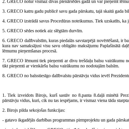
2. GRECO notur vismaz divas plenārsēdes gadā un var pieņemt lēmumu 
3. GRECO katru gadu publicē savu gada pārskatu, tajā skaitā gada bilan
4. GRECO izstrādā savus Procedūras noteikumus. Tiek uzskatīts, ka j
5. GRECO sēdes notiek aiz slēgtām durvīm.
6. GRECO dalībvalstīm, kuras piedalās savstarpējā novērtēšanā, ir bals
kura nav samaksājusi visu savu obligāto maksājumu Paplašinātā daļē
lēmumu pieņemšanas procesā.
7. GRECO lēmumi tiek pieņemti ar divu trešdaļu balsu vairākumu no
tikt pieņemti ar vienkāršu balsu vairākumu no nodotajām balsīm.
8. GRECO no balsstiesīgo dalībvalstu pārstāvju vidus ievēl Prezident
1. Tiek izveidots Birojs, kurš sastāv no 8.panta 8.daļā minētā Pr
pārstāvju vidus, kuri, cik nu tas iespējams, ir vismaz viena tāda star
2. Birojs pilda sekojošas funkcijas:
- gatavo ikgadējās darbības programmas pirmprojektu un gada pārskat