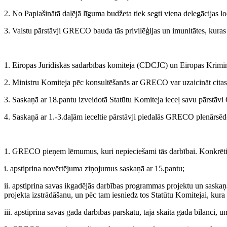
2. No Paplašinātā daļējā līguma budžeta tiek segti viena delegācijas l
3. Valstu pārstāvji GRECO bauda tās privilēģijas un imunitātes, kura
1. Eiropas Juridiskās sadarbības komiteja (CDCJC) un Eiropas Kri
2. Ministru Komiteja pēc konsultēšanās ar GRECO var uzaicināt citas
3. Saskaņā ar 18.pantu izveidotā Statūtu Komiteja ieceļ savu pārstā
4. Saskaņā ar 1.-3.daļām ieceltie pārstāvji piedalās GRECO plenārsēd
1. GRECO pieņem lēmumus, kuri nepieciešami tās darbībai. Konkrēti,
i. apstiprina novērtējuma ziņojumus saskaņā ar 15.pantu;
ii. apstiprina savas ikgadējās darbības programmas projektu un sask
projekta izstrādāšanu, un pēc tam iesniedz tos Statūtu Komitejai, kura
iii. apstiprina savas gada darbības pārskatu, tajā skaitā gada bilanci,