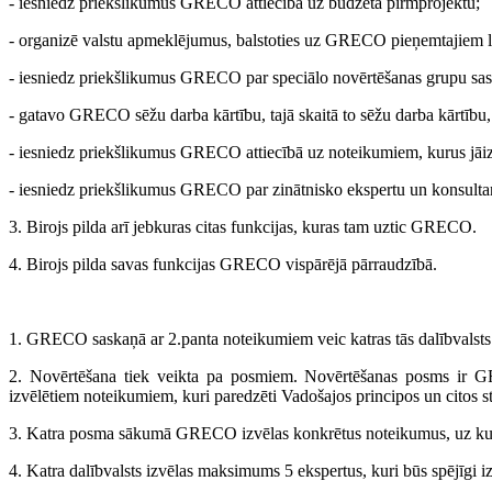
- iesniedz priekšlikumus GRECO attiecībā uz budžeta pirmprojektu;
- organizē valstu apmeklējumus, balstoties uz GRECO pieņemtajiem
- iesniedz priekšlikumus GRECO par speciālo novērtēšanas grupu sas
- gatavo GRECO sēžu darba kārtību, tajā skaitā to sēžu darba kārtību, 
- iesniedz priekšlikumus GRECO attiecībā uz noteikumiem, kurus jāiz
- iesniedz priekšlikumus GRECO par zinātnisko ekspertu un konsultan
3. Birojs pilda arī jebkuras citas funkcijas, kuras tam uztic GRECO.
4. Birojs pilda savas funkcijas GRECO vispārējā pārraudzībā.
1. GRECO saskaņā ar 2.panta noteikumiem veic katras tās dalībvalsts
2. Novērtēšana tiek veikta pa posmiem. Novērtēšanas posms ir GREC
izvēlētiem noteikumiem, kuri paredzēti Vadošajos principos un citos 
3. Katra posma sākumā GRECO izvēlas konkrētus noteikumus, uz kur
4. Katra dalībvalsts izvēlas maksimums 5 ekspertus, kuri būs spējīgi i