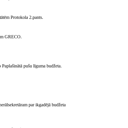
tātēm Protokola 2.pants.
tāvim GRECO.
o Paplašinātā pušu līguma budžeta.
nerālsekretāram par ikgadējā budžeta