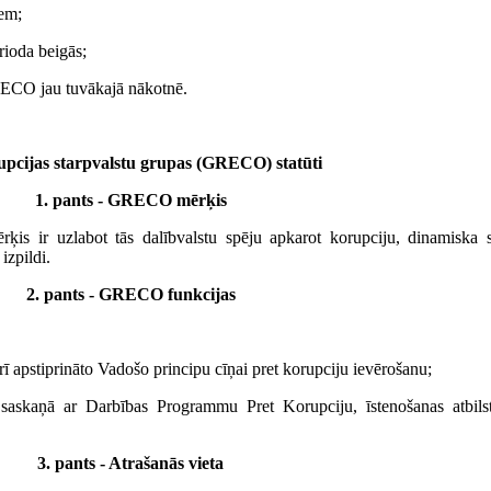
em;
ioda beigās;
RECO jau tuvākajā nākotnē.
upcijas starpvalstu grupas (GRECO) statūti
1. pants - GRECO mērķis
ķis ir uzlabot tās dalībvalstu spēju apkarot korupciju, dinamiska 
izpildi.
2. pants - GRECO funkcijas
apstiprināto Vadošo principu cīņai pret korupciju ievērošanu;
ti saskaņā ar Darbības Programmu Pret Korupciju, īstenošanas atbilst
3. pants - Atrašanās vieta