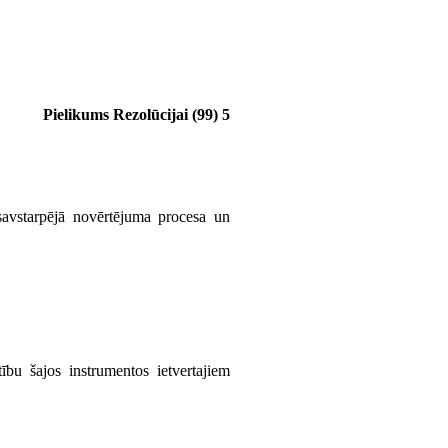
Pielikums Rezolūcijai (99) 5
savstarpējā novērtējuma procesa un
ību šajos instrumentos ietvertajiem