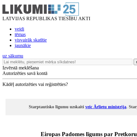
LATVIJAS REPUBLIKAS TIESĪBU AKTI
veidi
tēmas
visvairāk skatītie
jaunākie
uz sākumu
Izvērstā meklēšana
Autorizēties savā kontā
Kādēļ autorizēties vai reģistrēties?
Starptautisko līgumu uzskaiti
veic Ārlietu ministrija
. Sta
Eiropas Padomes līgums par Pretkoru