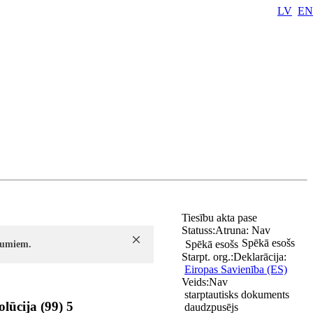
LV
EN
Tiesību akta pase
Statuss:
Atruna:
Nav
Spēkā esošs
Spēkā esošs
ījumiem.
Starpt. org.:
Deklarācija:
Eiropas Savienība (ES)
Veids:
Nav
starptautisks dokuments
ūcija (99) 5
daudzpusējs