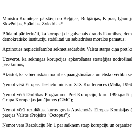
Ministru Komitejas pārstāvji no Beļģijas, Bulgārijas, Kipras, Igaunij
Slovēnijas, Spānijas, Zviedrijas*.
Būdami pārliecināti, ka korupcija ir galvenais drauds likumības, demo
demokrātisko institūciju stabilitāti un sabiedrības morālos pamatus;
Apzinoties nepieciešamību sekmēt sadarbību Valstu starpā cīņā pret ko
Uzsverot, ka sekmīgas korupcijas apkarošanas stratēģijas nodrošinā
pasākumus;
Atzīstot, ka sabiedriskās modrības paaugstināšana un ētisko vērtību se
Ņemot vērā Eiropas Tieslietu ministru XIX Konferences (Malta, 1994
Ņemot vērā Darbības Programmu Pret Korupciju, kuru 1996.gadā pie
Grupa Korupcijas jautājumos (GMC);
Ņemot vērā rezultātus, kurus guvis Apvienotās Eiropas Komisijas 
pārejas Valstīs (Projekts "Octopus");
Ņemot vērā Rezolūciju Nr. 1 par saiknēm starp korupciju un organizē