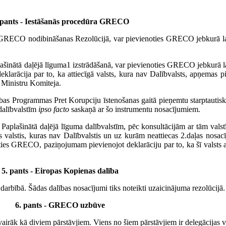
 pants - Iestāšanās procedūra GRECO
as GRECO nodibināšanas Rezolūcijā, var pievienoties GRECO jebkurā lai
Paplašinātā daļējā līguma1 izstrādāšanā, var pievienoties GRECO jebkurā 
arācija par to, ka attiecīgā valsts, kura nav Dalībvalsts, apņemas pi
 Ministru Komiteja.
bas Programmas Pret Korupciju īstenošanas gaitā pieņemtu starptautisku
dalībvalstīm
ipso facto
saskaņā ar šo instrumentu nosacījumiem.
Paplašinātā daļējā līguma dalībvalstīm, pēc konsultācijām ar tām valst
s valstis, kuras nav Dalībvalstis un uz kurām neattiecas 2.daļas nosac
ies GRECO, paziņojumam pievienojot deklarāciju par to, ka šī valsts
5. pants - Eiropas Kopienas dalība
rbībā. Šādas dalības nosacījumi tiks noteikti uzaicinājuma rezolūcijā.
6. pants - GRECO uzbūve
airāk kā diviem pārstāvjiem. Viens no šiem pārstāvjiem ir delegācijas va