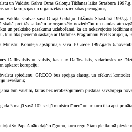
stu un Valdību Galvu Otrās Galotņu Tikšanās laikā Strasbūrā 1997.g. 
s rada korupcijas un organizētās noziedzības pieaugums;
n Valdību Galvas savā Otrajā Galotņu Tikšanās Strasbūrā 1997.g. 10
jā skaitā pret tās saiknēm ar organizēto noziedzību un naudas atmazg
ktu un praktisko pasākumu uzlabošanai, kā arī nekavējoties iedibināt a
tu, kuri tiks pieņemti saskaņā ar Darbības Programmu Pret Korupciju, i
s Ministru Komiteja apstiprināja savā 101.sēdē 1997.gada 6.novembr
 Dalībvalstis un valstis, kas nav Dalībvalstis, sadarbosies uz līdz
un apkarot korupciju;
ībvalstu spiedienu, GRECO būs spējīga elastīgi un efektīvi kontrolēt
iju ieviešanu;
ējama tām valstīm, kuras bez ierobežojumiem piedalās savstarpējā nov
da 5.maijā savā 102.sesijā ministru līmenī un ar kuru tika apstiprināta
ot šo Paplašināto daļējo līgumu, kuru regulē tam pielikumā pievienot