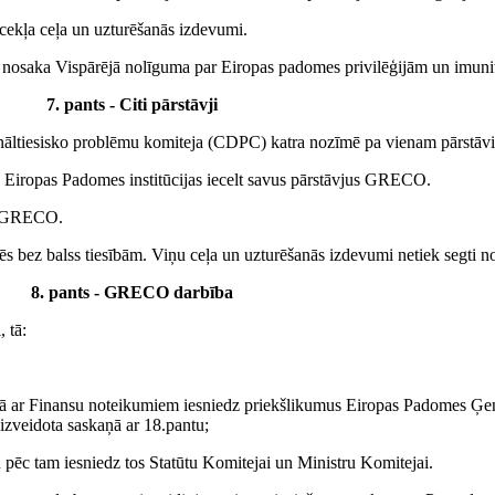
ocekļa ceļa un uzturēšanās izdevumi.
s nosaka Vispārējā nolīguma par Eiropas padomes privilēģijām un imuni
7. pants - Citi pārstāvji
mināltiesisko problēmu komiteja (CDPC) katra nozīmē pa vienam pārs
 Eiropas Padomes institūcijas iecelt savus pārstāvjus GRECO.
vi GRECO.
ēs bez balss tiesībām. Viņu ceļa un uzturēšanās izdevumi netiek segti n
8. pants - GRECO darbība
 tā:
aņā ar Finansu noteikumiem iesniedz priekšlikumus Eiropas Padomes Ģe
 izveidota saskaņā ar 18.pantu;
 un pēc tam iesniedz tos Statūtu Komitejai un Ministru Komitejai.