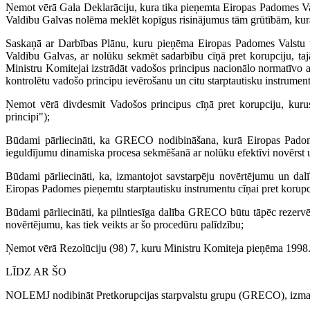
Ņemot vērā Gala Deklarāciju, kura tika pieņemta Eiropas Padomes Val
Valdību Galvas nolēma meklēt kopīgus risinājumus tām grūtībām, kura
Saskaņā ar Darbības Plānu, kuru pieņēma Eiropas Padomes Valstu u
Valdību Galvas, ar nolūku sekmēt sadarbību cīņā pret korupciju, ta
Ministru Komitejai izstrādāt vadošos principus nacionālo normatīvo a
kontrolētu vadošo principu ievērošanu un citu starptautisku instrumen
Ņemot vērā divdesmit Vadošos principus cīņā pret korupciju, kuru
principi");
Būdami pārliecināti, ka GRECO nodibināšana, kurā Eiropas Padomes
ieguldījumu dinamiska procesa sekmēšanā ar nolūku efektīvi novērst 
Būdami pārliecināti, ka, izmantojot savstarpēju novērtējumu un dal
Eiropas Padomes pieņemtu starptautisku instrumentu cīņai pret korupc
Būdami pārliecināti, ka pilntiesīga dalība GRECO būtu tāpēc rezerv
novērtējumu, kas tiek veikts ar šo procedūru palīdzību;
Ņemot vērā Rezolūciju (98) 7, kuru Ministru Komiteja pieņēma 1998.ga
LĪDZ AR ŠO
NOLEMJ nodibināt Pretkorupcijas starpvalstu grupu (GRECO), izmantoj