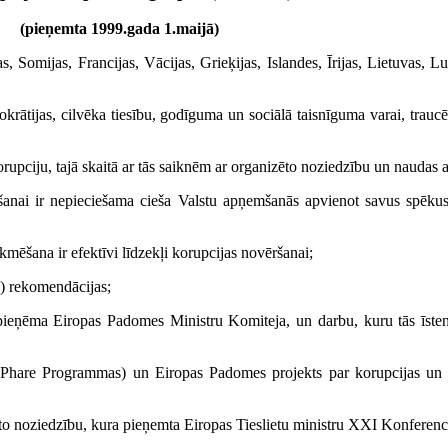
(pieņemta 1999.gada 1.maijā)
as, Somijas, Francijas, Vācijas, Grieķijas, Islandes, Īrijas, Lietuvas,
krātijas, cilvēka tiesību, godīguma un sociālā taisnīguma varai, trauc
rupciju, tajā skaitā ar tās saiknēm ar organizēto noziedzību un naudas
šanai ir nepieciešama cieša Valstu apņemšanās apvienot savus spēkus,
kmēšana ir efektīvi līdzekļi korupcijas novēršanai;
) rekomendācijas;
ņēma Eiropas Padomes Ministru Komiteja, un darbu, kuru tās īstenoš
(Phare Programmas) un Eiropas Padomes projekts par korupcijas un 
to noziedzību, kura pieņemta Eiropas Tieslietu ministru XXI Konferenc