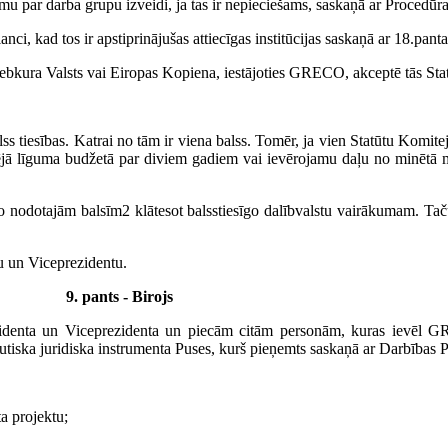
par darba grupu izveidi, ja tas ir nepieciešams, saskaņā ar Procedūr
ci, kad tos ir apstiprinājušas attiecīgas institūcijas saskaņā ar 18.pan
ebkura Valsts vai Eiropas Kopiena, iestājoties GRECO, akceptē tās St
s tiesības. Katrai no tām ir viena balss. Tomēr, ja vien Statūtu Komite
jā līguma budžetā par diviem gadiem vai ievērojamu daļu no minētā ma
 nodotajām balsīm2 klātesot balsstiesīgo dalībvalstu vairākumam. Ta
u un Viceprezidentu.
9. pants - Birojs
ezidenta un Viceprezidenta un piecām citām personām, kuras ievēl G
ptautiska juridiska instrumenta Puses, kurš pieņemts saskaņā ar Darbība
a projektu;