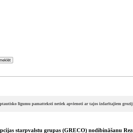
meklēt
rptautisko līgumu pamatteksti netiek apvienoti ar tajos izdarītajiem groz
pcijas starpvalstu grupas (GRECO) nodibināšanu Rezol