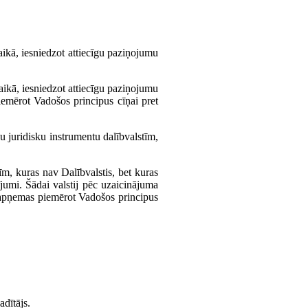
kā, iesniedzot attiecīgu paziņojumu
laikā, iesniedzot attiecīgu paziņojumu
emērot Vadošos principus cīņai pret
 juridisku instrumentu dalībvalstīm,
īm, kuras nav Dalībvalstis, bet kuras
ījumi. Šādai valstij pēc uzaicinājuma
 apņemas piemērot Vadošos principus
dītājs.