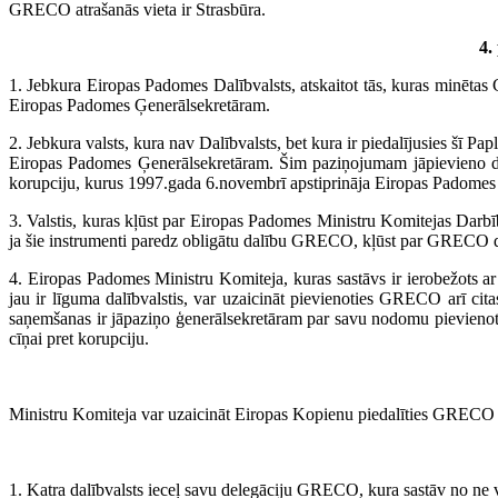
GRECO atrašanās vieta ir Strasbūra.
4.
1. Jebkura Eiropas Padomes Dalībvalsts, atskaitot tās, kuras minēt
Eiropas Padomes Ģenerālsekretāram.
2. Jebkura valsts, kura nav Dalībvalsts, bet kura ir piedalījusies šī 
Eiropas Padomes Ģenerālsekretāram. Šim paziņojumam jāpievieno dekl
korupciju, kurus 1997.gada 6.novembrī apstiprināja Eiropas Padomes
3. Valstis, kuras kļūst par Eiropas Padomes Ministru Komitejas Darbī
ja šie instrumenti paredz obligātu dalību GRECO, kļūst par GRECO 
4. Eiropas Padomes Ministru Komiteja, kuras sastāvs ir ierobežots ar 
jau ir līguma dalībvalstis, var uzaicināt pievienoties GRECO arī cita
saņemšanas ir jāpaziņo ģenerālsekretāram par savu nodomu pievienot
cīņai pret korupciju.
Ministru Komiteja var uzaicināt Eiropas Kopienu piedalīties GRECO da
1. Katra dalībvalsts ieceļ savu delegāciju GRECO, kura sastāv no ne v