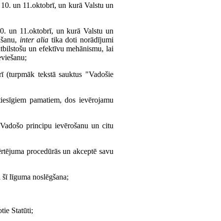
10. un 11.oktobrī, un kurā Valstu un
. un 11.oktobrī, un kurā Valstu un
āšanu,
inter alia
tika doti norādījumi
tbilstošu un efektīvu mehānismu, lai
eviešanu;
ī (turpmāk tekstā sauktus "Vadošie
tiesīgiem pamatiem, dos ievērojamu
 Vadošo principu ievērošanu un citu
ērtējuma procedūrās un akceptē savu
 šī līguma noslēgšana;
ie Statūti;