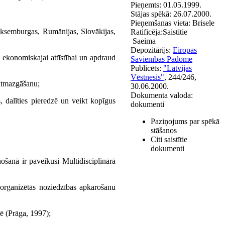
Pieņemts:
01.05.1999.
Stājas spēkā:
26.07.2000.
Pieņemšanas vieta:
Brisele
 Luksemburgas, Rumānijas, Slovākijas,
Ratificēja:
Saistītie
Saeima
Depozitārijs:
Eiropas
ē ekonomiskajai attīstībai un apdraud
Savienības Padome
Publicēts:
"Latvijas
Vēstnesis"
, 244/246,
 atmazgāšanu;
30.06.2000.
Dokumenta valoda:
 dalīties pieredzē un veikt kopīgus
dokumenti
Paziņojums par spēkā
stāšanos
Citi saistītie
dokumenti
anā ir paveikusi Multidisciplinārā
organizētās noziedzības apkarošanu
ē (Prāga, 1997);