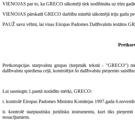
VIENOJAS par to, ka GRECO sākotnēji tiek nodibināta uz trim gadi
VIENOJAS pārskatīt GRECO darbību minētā sākotnējā triju gadu per
PAUŽ savu vēlmi, lai visas Eiropas Padomes Dalībvalstis iestātos G
Pretkor
Pretkorupcijas starpvalstu grupas (turpmāk tekstā - "GRECO") mēr
dalībvalstu spiediena ceļā, kontrolējot šo dalībvalstu pieņemto saistību 
Lai sasniegtu 1.pantā norādīto mērķi, GRECO:
i. kontrolē Eiropas Padomes Ministru Komitejas 1997.gada 6.novembrī 
ii. kontrolē starptautisku juridisku instrumentu, kuri tiks pieņem
nosacījumiem.