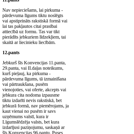
Nav nepieciešams, lai pirkuma -
pārdevuma līgums tiktu noslēgts
vai apstiprināts rakstiskā formā vai
lai tas pakļautos citai prasībai
attiecībā uz formu. Tas var tikt
pierādīts jebkuriem līdzekļiem, tai
skaitā ar liecinieku liecībām.
12.pants
Jebkurš šīs Konvencijas 11.panta,
29.panta, vai II.daļas noteikums,
kurš pieļauj, ka pirkuma -
pārdevuma līgums, tā izmainīšana
vai pārtraukšana, pusēm
vienojoties, vai oferte, akcepts vai
jebkura cita nodoma izpausme
tiktu izdarīti nevis rakstiskā, bet
jebkurā formā, nav piemērojams, ja
kaut vienai no pusēm ir savs
uzņēmums valstī, kura ir
Līgumslēdzēja valsts, bet kura
izdarījusi paziņojumu, saskaņā ar
šīs Konvencijas 96.pantu. Puses