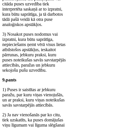
citāda puses uzvedība tiek
interpretēta saskaņā ar to izpratni,
kura būtu saprātīga, ja tā darbotos
tādā pašā veidā kā otra puse
analoģiskos apstākļos.
3) Nosakot puses nodomus vai
izpratni, kura būtu saprātīga,
nepieciešams ņemt vērā visus lietas
atbilstošos apstākļus, ieskaitot
pārrunas, jebkuru praksi, kuru
puses noteikušas savās savstarpējās
attiecībās, paražas un jebkuru
sekojošu pušu uzvedību.
9.pants
1) Puses ir saistītas ar jebkuru
paražu, par kuru viņas vienojušās,
un ar praksi, kuru viņas noteikušas
savās savstarpējās attiecībās.
2) Ja nav vienošanās par ko citu,
tiek uzskatīts, ka puses domājušas
viņu līgumam vai līguma slēgšanai