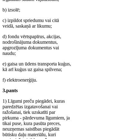
b) izsolē;
c) izpildot spriedumu vai citā
veidā, saskaņā ar likumu;
d) fondu vērtspapīrus, akcijas,
nodrošinājuma dokumentus,
apgrozījuma dokumentus vai
naudu;
e) gaisa un ūdens transporta kuģus,
kā arī kuģus uz gaisa spilvena;
f) elektroenerģiju.
3.pants
1) Līgumi preču piegādei, kuras
paredzētas izgatavošanai vai
ražošanai, tiek uzskatīti par
pirkuma - pārdevuma līgumiem, ja
tikai puse, kura pasūta preces,
neuzņemas saistības piegādāt
būtisku daļu materiālu, kuri