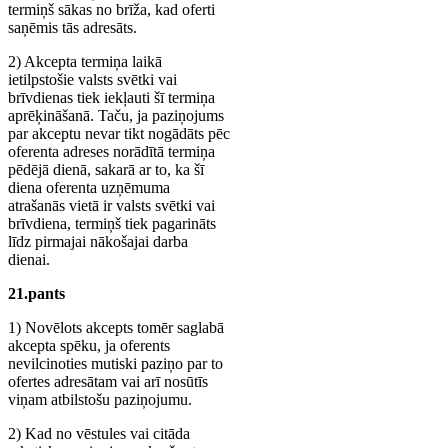
termiņš sākas no brīža, kad oferti
saņēmis tās adresāts.
2) Akcepta termiņa laikā
ietilpstošie valsts svētki vai
brīvdienas tiek iekļauti šī termiņa
aprēķināšanā. Taču, ja paziņojums
par akceptu nevar tikt nogādāts pēc
oferenta adreses norādītā termiņa
pēdējā dienā, sakarā ar to, ka šī
diena oferenta uzņēmuma
atrašanās vietā ir valsts svētki vai
brīvdiena, termiņš tiek pagarināts
līdz pirmajai nākošajai darba
dienai.
21.pants
1) Novēlots akcepts tomēr saglabā
akcepta spēku, ja oferents
nevilcinoties mutiski paziņo par to
ofertes adresātam vai arī nosūtīs
viņam atbilstošu paziņojumu.
2) Kad no vēstules vai citāda