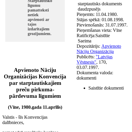
Starptautisko
starptautisks dokuments
līgumu
daudzpusējs
pamatteksti
Pieņemts:
11.04.1980.
netiek
Stājas spēkā:
01.08.1998.
apvienoti ar
tajos
Pievienošanās:
31.07.1997.
izdarītajiem
Pieņemšanas vieta:
Vīne
grozījumiem.
Ratificēja:
Saistītie
Saeima
Depozitārijs:
Apvienoto
Nāciju Organizācija
Publicēts:
"Latvijas
Vēstnesis"
, 170,
03.07.1997.
Apvienoto Nāciju
Dokumenta valoda:
Organizācijas Konvencija
dokumenti
par starptautiskajiem
Saistītie dokumenti
preču pirkuma-
pārdevuma līgumiem
(Vīne, 1980.gada 11.aprīlis)
Valstis - šīs Konvencijas
dalībnieces,