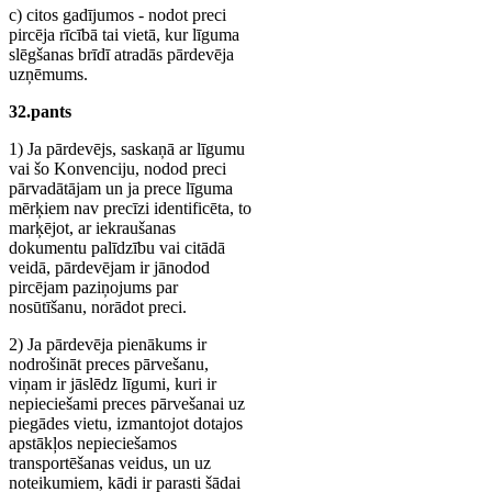
c) citos gadījumos - nodot preci
pircēja rīcībā tai vietā, kur līguma
slēgšanas brīdī atradās pārdevēja
uzņēmums.
32.pants
1) Ja pārdevējs, saskaņā ar līgumu
vai šo Konvenciju, nodod preci
pārvadātājam un ja prece līguma
mērķiem nav precīzi identificēta, to
marķējot, ar iekraušanas
dokumentu palīdzību vai citādā
veidā, pārdevējam ir jānodod
pircējam paziņojums par
nosūtīšanu, norādot preci.
2) Ja pārdevēja pienākums ir
nodrošināt preces pārvešanu,
viņam ir jāslēdz līgumi, kuri ir
nepieciešami preces pārvešanai uz
piegādes vietu, izmantojot dotajos
apstākļos nepieciešamos
transportēšanas veidus, un uz
noteikumiem, kādi ir parasti šādai