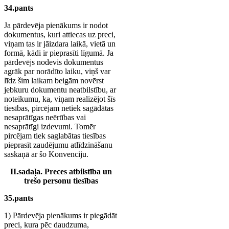
34.pants
Ja pārdevēja pienākums ir nodot
dokumentus, kuri attiecas uz preci,
viņam tas ir jāizdara laikā, vietā un
formā, kādi ir pieprasīti līgumā. Ja
pārdevējs nodevis dokumentus
agrāk par norādīto laiku, viņš var
līdz šim laikam beigām novērst
jebkuru dokumentu neatbilstību, ar
noteikumu, ka, viņam realizējot šīs
tiesības, pircējam netiek sagādātas
nesaprātīgas neērtības vai
nesaprātīgi izdevumi. Tomēr
pircējam tiek saglabātas tiesības
pieprasīt zaudējumu atlīdzināšanu
saskaņā ar šo Konvenciju.
II.sadaļa. Preces atbilstība un
trešo personu tiesības
35.pants
1) Pārdevēja pienākums ir piegādāt
preci, kura pēc daudzuma,