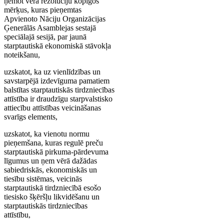
ņemot vērā rezolūciju kopīgos
mērķus, kuras pieņemtas
Apvienoto Nāciju Organizācijas
Ģenerālās Asamblejas sestajā
speciālajā sesijā, par jaunā
starptautiskā ekonomiskā stāvokļa
noteikšanu,
uzskatot, ka uz vienlīdzības un
savstarpējā izdevīguma pamatiem
balstītas starptautiskās tirdzniecības
attīstība ir draudzīgu starpvalstisko
attiecību attīstības veicināšanas
svarīgs elements,
uzskatot, ka vienotu normu
pieņemšana, kuras regulē preču
starptautiskā pirkuma-pārdevuma
līgumus un ņem vērā dažādas
sabiedriskās, ekonomiskās un
tiesību sistēmas, veicinās
starptautiskā tirdzniecībā esošo
tiesisko šķēršļu likvidēšanu un
starptautiskās tirdzniecības
attīstību,