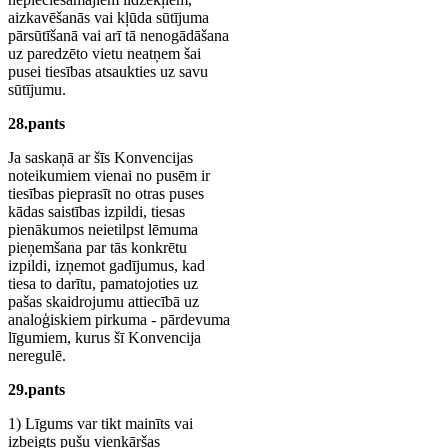
aizkavēšanās vai kļūda sūtījuma
pārsūtīšanā vai arī tā nenogādāšana
uz paredzēto vietu neatņem šai
pusei tiesības atsaukties uz savu
sūtījumu.
28.pants
Ja saskaņā ar šīs Konvencijas
noteikumiem vienai no pusēm ir
tiesības pieprasīt no otras puses
kādas saistības izpildi, tiesas
pienākumos neietilpst lēmuma
pieņemšana par tās konkrētu
izpildi, izņemot gadījumus, kad
tiesa to darītu, pamatojoties uz
pašas skaidrojumu attiecībā uz
analoģiskiem pirkuma - pārdevuma
līgumiem, kurus šī Konvencija
neregulē.
29.pants
1) Līgums var tikt mainīts vai
izbeigts pušu vienkāršas