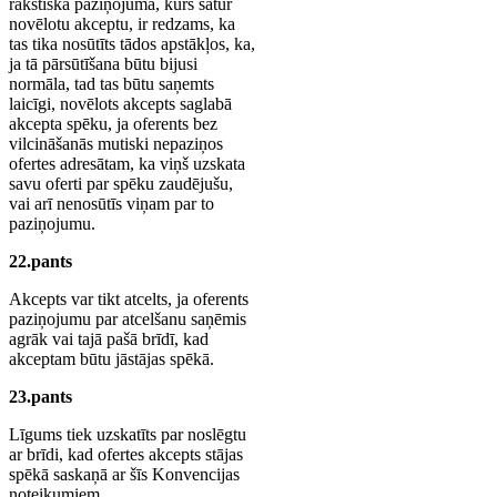
rakstiska paziņojuma, kurš satur
novēlotu akceptu, ir redzams, ka
tas tika nosūtīts tādos apstākļos, ka,
ja tā pārsūtīšana būtu bijusi
normāla, tad tas būtu saņemts
laicīgi, novēlots akcepts saglabā
akcepta spēku, ja oferents bez
vilcināšanās mutiski nepaziņos
ofertes adresātam, ka viņš uzskata
savu oferti par spēku zaudējušu,
vai arī nenosūtīs viņam par to
paziņojumu.
22.pants
Akcepts var tikt atcelts, ja oferents
paziņojumu par atcelšanu saņēmis
agrāk vai tajā pašā brīdī, kad
akceptam būtu jāstājas spēkā.
23.pants
Līgums tiek uzskatīts par noslēgtu
ar brīdi, kad ofertes akcepts stājas
spēkā saskaņā ar šīs Konvencijas
noteikumiem.