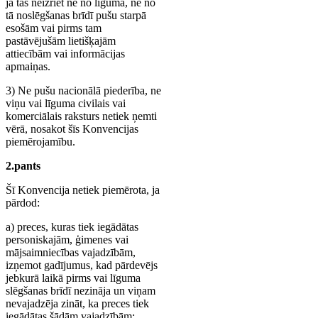
ja tas neizriet ne no līguma, ne no
tā noslēgšanas brīdī pušu starpā
esošām vai pirms tam
pastāvējušām lietišķajām
attiecībām vai informācijas
apmaiņas.
3) Ne pušu nacionālā piederība, ne
viņu vai līguma civilais vai
komerciālais raksturs netiek ņemti
vērā, nosakot šīs Konvencijas
piemērojamību.
2.pants
Šī Konvencija netiek piemērota, ja
pārdod:
a) preces, kuras tiek iegādātas
personiskajām, ģimenes vai
mājsaimniecības vajadzībām,
izņemot gadījumus, kad pārdevējs
jebkurā laikā pirms vai līguma
slēgšanas brīdī nezināja un viņam
nevajadzēja zināt, ka preces tiek
iegādātas šādām vajadzībām;