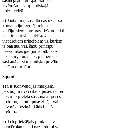
sasniegšanu un godprātības
ievērošanu starptautiskajā
tirdzniecībā.
2) Jautājumi, kas attiecas uz ar šo
konvenciju regulējamiem
jautājumiem, kuri nav tieši noteikti
tajā, ir jāatrisina atbilstoši
vispārējiem principiem uz kuriem
tā balstīta, vai, šādu principu
neesamības gadījumā, atbilstoši
tiesībām, kuras tiek piemērotas
saskaņā ar starptautisko privāto
tiesību normām.
8.pants
1) Šīs Konvencijas mērķiem,
paziņojumi vai citāda puses rīcība
tiek interpretēta saskaņā ar puses
nodomu, ja otra puse zināja vai
nevarēja nezināt, kāds bija šis
nodoms.
2) Ja iepriekšējais punkts nav
piemērojams, tad paziņojumi vai