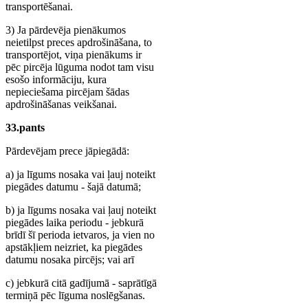
transportēšanai.
3) Ja pārdevēja pienākumos
neietilpst preces apdrošināšana, to
transportējot, viņa pienākums ir
pēc pircēja lūguma nodot tam visu
esošo informāciju, kura
nepieciešama pircējam šādas
apdrošināšanas veikšanai.
33.pants
Pārdevējam prece jāpiegādā:
a) ja līgums nosaka vai ļauj noteikt
piegādes datumu - šajā datumā;
b) ja līgums nosaka vai ļauj noteikt
piegādes laika periodu - jebkurā
brīdī šī perioda ietvaros, ja vien no
apstākļiem neizriet, ka piegādes
datumu nosaka pircējs; vai arī
c) jebkurā citā gadījumā - saprātīgā
termiņā pēc līguma noslēgšanas.