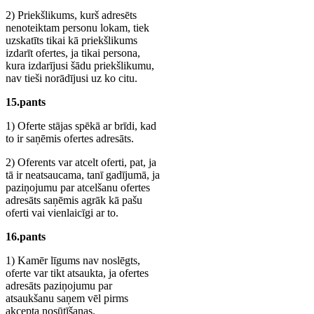
2) Priekšlikums, kurš adresēts
nenoteiktam personu lokam, tiek
uzskatīts tikai kā priekšlikums
izdarīt ofertes, ja tikai persona,
kura izdarījusi šādu priekšlikumu,
nav tieši norādījusi uz ko citu.
15.pants
1) Oferte stājas spēkā ar brīdi, kad
to ir saņēmis ofertes adresāts.
2) Oferents var atcelt oferti, pat, ja
tā ir neatsaucama, tanī gadījumā, ja
paziņojumu par atcelšanu ofertes
adresāts saņēmis agrāk kā pašu
oferti vai vienlaicīgi ar to.
16.pants
1) Kamēr līgums nav noslēgts,
oferte var tikt atsaukta, ja ofertes
adresāts paziņojumu par
atsaukšanu saņem vēl pirms
akcepta nosūtīšanas.