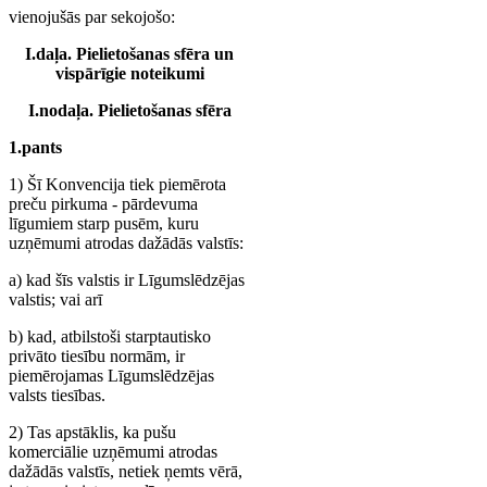
vienojušās par sekojošo:
I.daļa. Pielietošanas sfēra un
vispārīgie noteikumi
I.nodaļa. Pielietošanas sfēra
1.pants
1) Šī Konvencija tiek piemērota
preču pirkuma - pārdevuma
līgumiem starp pusēm, kuru
uzņēmumi atrodas dažādās valstīs:
a) kad šīs valstis ir Līgumslēdzējas
valstis; vai arī
b) kad, atbilstoši starptautisko
privāto tiesību normām, ir
piemērojamas Līgumslēdzējas
valsts tiesības.
2) Tas apstāklis, ka pušu
komerciālie uzņēmumi atrodas
dažādās valstīs, netiek ņemts vērā,