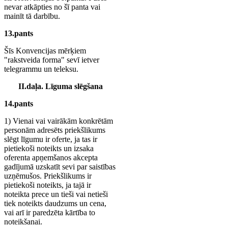
nevar atkāpties no šī panta vai
mainīt tā darbību.
13.pants
Šīs Konvencijas mērķiem
"rakstveida forma" sevī ietver
telegrammu un teleksu.
II.daļa. Līguma slēgšana
14.pants
1) Vienai vai vairākām konkrētām
personām adresēts priekšlikums
slēgt līgumu ir oferte, ja tas ir
pietiekoši noteikts un izsaka
oferenta apņemšanos akcepta
gadījumā uzskatīt sevi par saistības
uzņēmušos. Priekšlikums ir
pietiekoši noteikts, ja tajā ir
noteikta prece un tieši vai netieši
tiek noteikts daudzums un cena,
vai arī ir paredzēta kārtība to
noteikšanai.