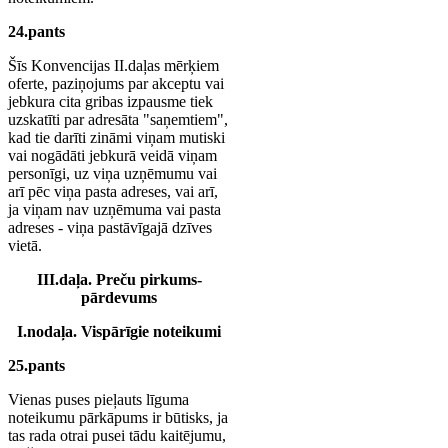
24.pants
Šīs Konvencijas II.daļas mērķiem
oferte, paziņojums par akceptu vai
jebkura cita gribas izpausme tiek
uzskatīti par adresāta "saņemtiem",
kad tie darīti zināmi viņam mutiski
vai nogādāti jebkurā veidā viņam
personīgi, uz viņa uzņēmumu vai
arī pēc viņa pasta adreses, vai arī,
ja viņam nav uzņēmuma vai pasta
adreses - viņa pastāvīgajā dzīves
vietā.
III.daļa. Preču pirkums-
pārdevums
I.nodaļa. Vispārīgie noteikumi
25.pants
Vienas puses pieļauts līguma
noteikumu pārkāpums ir būtisks, ja
tas rada otrai pusei tādu kaitējumu,