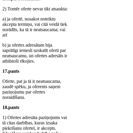
2) Tomēr oferte nevar tikt atsaukta:
a) ja ofertē, nosakot noteiktu
akcepta termiņu, vai citā veidā tiek
norādīts, ka tā ir neatsaucama; vai
arī
b) ja ofertes adresātam bija
saprātīgi iemesli uzskatīt oferti par
neatsaucamu, un ofertes adresāts ir
atbilstoši rīkojies.
17.pants
Oferte, pat ja tā ir neatsaucama,
zaudē spēku, ja oferents saņem
paziņojumu par ofertes
noraidīšanu.
18.pants
1) Ofertes adresāta paziņojums vai
tā citas darbības, kuras izsaka
piekrišanu ofertei, ir akcepts.