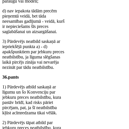
paraugu vai modeli;
d) nav iepakota tādām precēm
pieņemtā veidā, bet tāda
neesamības gadījumā - veidā, kurš
ir nepieciešams šīs preces
saglabāšanai un aizsargāšanai.
3) Pārdevējs neatbild saskaņā ar
iepriekšējā punkta a) - d)
apakšpunktiem par jebkuru preces
neatbilstību, ja līguma slēgšanas
laikā pircējs zināja vai nevarēja
nezināt par tādu neatbilstību.
36.pants
1) Pārdevējs atbild saskaņā ar
līgumu un šo Konvenciju par
jebkuru preces neatbilstību, kura
pastāv brīdī, kad risks pāriet
pircējam, pat, ja šī neatbilstība
kļūst acīmredzama tikai vēlāk.
2) Pārdevējs tāpat atbild par
jebkuru preces neatbilstību, kura