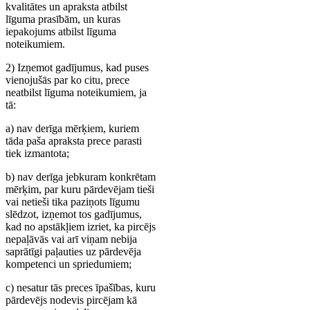
kvalitātes un apraksta atbilst
līguma prasībām, un kuras
iepakojums atbilst līguma
noteikumiem.
2) Izņemot gadījumus, kad puses
vienojušās par ko citu, prece
neatbilst līguma noteikumiem, ja
tā:
a) nav derīga mērķiem, kuriem
tāda paša apraksta prece parasti
tiek izmantota;
b) nav derīga jebkuram konkrētam
mērķim, par kuru pārdevējam tieši
vai netieši tika paziņots līgumu
slēdzot, izņemot tos gadījumus,
kad no apstākļiem izriet, ka pircējs
nepaļāvās vai arī viņam nebija
saprātīgi paļauties uz pārdevēja
kompetenci un spriedumiem;
c) nesatur tās preces īpašības, kuru
pārdevējs nodevis pircējam kā