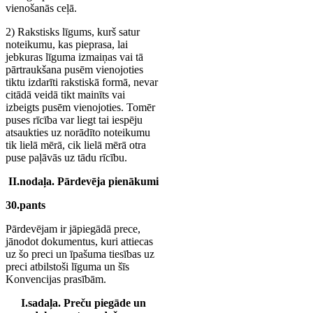
vienošanās ceļā.
2) Rakstisks līgums, kurš satur
noteikumu, kas pieprasa, lai
jebkuras līguma izmaiņas vai tā
pārtraukšana pusēm vienojoties
tiktu izdarīti rakstiskā formā, nevar
citādā veidā tikt mainīts vai
izbeigts pusēm vienojoties. Tomēr
puses rīcība var liegt tai iespēju
atsaukties uz norādīto noteikumu
tik lielā mērā, cik lielā mērā otra
puse paļāvās uz tādu rīcību.
II.nodaļa. Pārdevēja pienākumi
30.pants
Pārdevējam ir jāpiegādā prece,
jānodot dokumentus, kuri attiecas
uz šo preci un īpašuma tiesības uz
preci atbilstoši līguma un šīs
Konvencijas prasībām.
I.sadaļa. Preču piegāde un