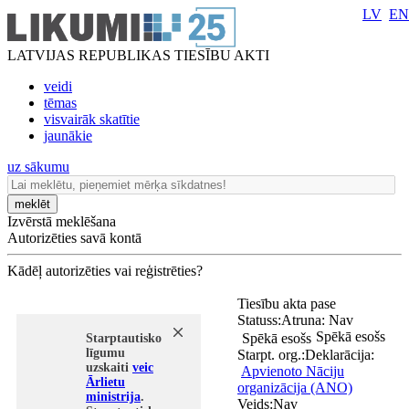
LV
EN
LATVIJAS REPUBLIKAS TIESĪBU AKTI
veidi
tēmas
visvairāk skatītie
jaunākie
uz sākumu
meklēt
Izvērstā meklēšana
Autorizēties savā kontā
Kādēļ autorizēties vai reģistrēties?
Tiesību akta pase
Statuss:
Atruna:
Nav
Spēkā esošs
Spēkā esošs
Starptautisko
līgumu
Starpt. org.:
Deklarācija:
uzskaiti
veic
Apvienoto Nāciju
Ārlietu
organizācija (ANO)
ministrija
.
Veids:
Nav