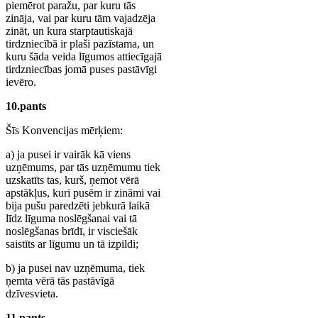
piemērot paražu, par kuru tās
zināja, vai par kuru tām vajadzēja
zināt, un kura starptautiskajā
tirdzniecībā ir plaši pazīstama, un
kuru šāda veida līgumos attiecīgajā
tirdzniecības jomā puses pastāvīgi
ievēro.
10.pants
Šīs Konvencijas mērķiem:
a) ja pusei ir vairāk kā viens
uzņēmums, par tās uzņēmumu tiek
uzskatīts tas, kurš, ņemot vērā
apstākļus, kuri pusēm ir zināmi vai
bija pušu paredzēti jebkurā laikā
līdz līguma noslēgšanai vai tā
noslēgšanas brīdī, ir visciešāk
saistīts ar līgumu un tā izpildi;
b) ja pusei nav uzņēmuma, tiek
ņemta vērā tās pastāvīgā
dzīvesvieta.
11.pants