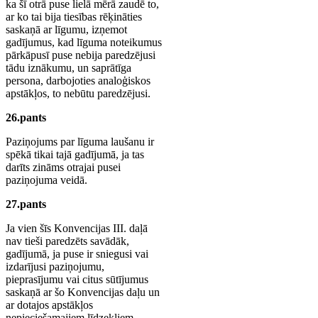
ka šī otrā puse lielā mērā zaudē to,
ar ko tai bija tiesības rēķināties
saskaņā ar līgumu, izņemot
gadījumus, kad līguma noteikumus
pārkāpusī puse nebija paredzējusi
tādu iznākumu, un saprātīga
persona, darbojoties analoģiskos
apstākļos, to nebūtu paredzējusi.
26.pants
Paziņojums par līguma laušanu ir
spēkā tikai tajā gadījumā, ja tas
darīts zināms otrajai pusei
paziņojuma veidā.
27.pants
Ja vien šīs Konvencijas III. daļā
nav tieši paredzēts savādāk,
gadījumā, ja puse ir sniegusi vai
izdarījusi paziņojumu,
pieprasījumu vai citus sūtījumus
saskaņā ar šo Konvencijas daļu un
ar dotajos apstākļos
nepieciešamajiem līdzekļiem,