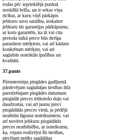
rodas pēc iepriekšējā punktā
norādītā brīža, un ir sekas viņa
rīcībai, ar kuru viņš pārkāpis
jebkuru savu saistību, ieskaitot
jebkuru tās garantijas pārkāpumu,
ar kuru garantēts, ka tā vai cita
perioda laikā prece būs derīga
parastiem mērķiem, vai arī kādam
konkrētam mērķim, vai arī
saglabās noteiktās īpašības un
kvalitāti.
37.pants
Pirmstermiņa piegādes gadījumā
pārdevējam saglabājas tiesības līdz
paredzētajam piegādes datumam
piegādāt preces trūkstošo daļu vai
daudzumu, vai arī jaunu preci
piegādātās preces vietā, ja pēdējā
neatbilst līguma noteikumiem, vai
arī novērst jebkuru piegādātās
preces neatbilstību, ar noteikumu,
ka, viņam realizējot šīs tiesības,
pircējam netiks sagādātas