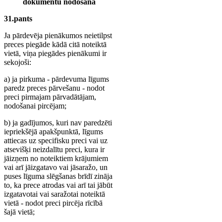
dokumentu nodošana
31.pants
Ja pārdevēja pienākumos neietilpst
preces piegāde kādā citā noteiktā
vietā, viņa piegādes pienākumi ir
sekojoši:
a) ja pirkuma - pārdevuma līgums
paredz preces pārvešanu - nodot
preci pirmajam pārvadātājam,
nodošanai pircējam;
b) ja gadījumos, kuri nav paredzēti
iepriekšējā apakšpunktā, līgums
attiecas uz specifisku preci vai uz
atsevišķi neizdalītu preci, kura ir
jāizņem no noteiktiem krājumiem
vai arī jāizgatavo vai jāsaražo, un
puses līguma slēgšanas brīdī zināja
to, ka prece atrodas vai arī tai jābūt
izgatavotai vai saražotai noteiktā
vietā - nodot preci pircēja rīcībā
šajā vietā;