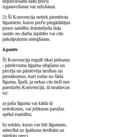
nepieciešami tādu preču
izgatavošanai vai ražošanai.
2) Šī Konvencija netiek piemērota
līgumiem, kuros preču piegādātājas
puses saistību dominējoša daļa
sastāv no darba izpildes vai citu
pakalpojumu sniegšanas.
4.pants
Šī Konvencija regulē tikai pirkuma
- pārdevuma līguma slēgšanu un
pircēja un pārdevēja tiesības un
pienākumus, kuri rodas no šāda
līguma. Īpaši, ja nekas cits tieši nav
paredzēts Konvencijā, tā neattiecas
uz:
a) paša līguma vai kādu tā
noteikumu, vai jebkuras paražas
spēkā esamību;
b) sekām, kuras var būt līgumam,
attiecībā uz īpašuma tiesībām uz
pārdoto preci.