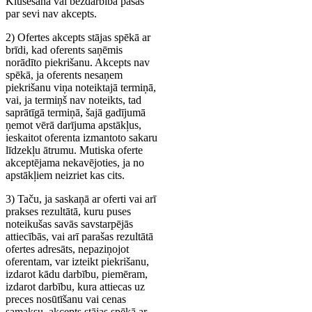
Klusēšana vai bezdarbība pašas
par sevi nav akcepts.
2) Ofertes akcepts stājas spēkā ar
brīdi, kad oferents saņēmis
norādīto piekrišanu. Akcepts nav
spēkā, ja oferents nesaņem
piekrišanu viņa noteiktajā termiņā,
vai, ja termiņš nav noteikts, tad
saprātīgā termiņā, šajā gadījumā
ņemot vērā darījuma apstākļus,
ieskaitot oferenta izmantoto sakaru
līdzekļu ātrumu. Mutiska oferte
akceptējama nekavējoties, ja no
apstākļiem neizriet kas cits.
3) Taču, ja saskaņā ar oferti vai arī
prakses rezultātā, kuru puses
noteikušas savās savstarpējās
attiecībās, vai arī parašas rezultātā
ofertes adresāts, nepaziņojot
oferentam, var izteikt piekrišanu,
izdarot kādu darbību, piemēram,
izdarot darbību, kura attiecas uz
preces nosūtīšanu vai cenas
samaksu, akcepts stājas spēkā ar