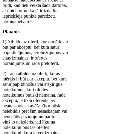
brīdi, kad tiek veikta šāda darbība,
ar noteikumu, ka tā ir izdarīta
iepriekšējā punktā paredzētā
termiņa ietvaros.
19.pants
1) Atbilde uz oferti, kuras mērķis ir
būt par akceptu, bet kura satur
papildinājumus, ierobežojumus vai
citas izmaiņas, ir ofertes
noraidījums un rada pretoferti.
2) Taču atbilde uz oferti, kuras
mērķis ir būt par akceptu, bet kura
satur papildinošus vai atšķirīgus
noteikumus, kuri ofertes
noteikumus būtiski nemaina, rada
akceptu, ja tikai oferents bez
neattaisnotas kavēšanās mutiski
neiebildīs pret šīm nesaskaņām vai
nenosūtīs paziņojumu par to. Ja
viņš to neizdarīs, tad līguma
noteikumi būs tās ofertes
noteikumi, kura ietver izmaiņas,