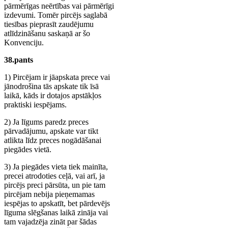
pārmērīgas neērtības vai pārmērīgi
izdevumi. Tomēr pircējs saglabā
tiesības pieprasīt zaudējumu
atlīdzināšanu saskaņā ar šo
Konvenciju.
38.pants
1) Pircējam ir jāapskata prece vai
jānodrošina tās apskate tik īsā
laikā, kāds ir dotajos apstākļos
praktiski iespējams.
2) Ja līgums paredz preces
pārvadājumu, apskate var tikt
atlikta līdz preces nogādāšanai
piegādes vietā.
3) Ja piegādes vieta tiek mainīta,
precei atrodoties ceļā, vai arī, ja
pircējs preci pārsūta, un pie tam
pircējam nebija pieņemamas
iespējas to apskatīt, bet pārdevējs
līguma slēgšanas laikā zināja vai
tam vajadzēja zināt par šādas