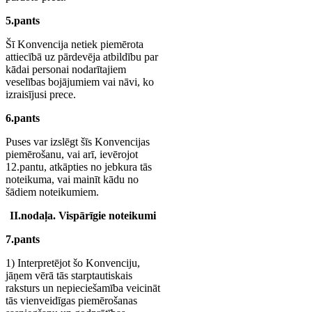
5.pants
Šī Konvencija netiek piemērota
attiecībā uz pārdevēja atbildību par
kādai personai nodarītajiem
veselības bojājumiem vai nāvi, ko
izraisījusi prece.
6.pants
Puses var izslēgt šīs Konvencijas
piemērošanu, vai arī, ievērojot
12.pantu, atkāpties no jebkura tās
noteikuma, vai mainīt kādu no
šādiem noteikumiem.
II.nodaļa. Vispārīgie noteikumi
7.pants
1) Interpretējot šo Konvenciju,
jāņem vērā tās starptautiskais
raksturs un nepieciešamība veicināt
tās vienveidīgas piemērošanas