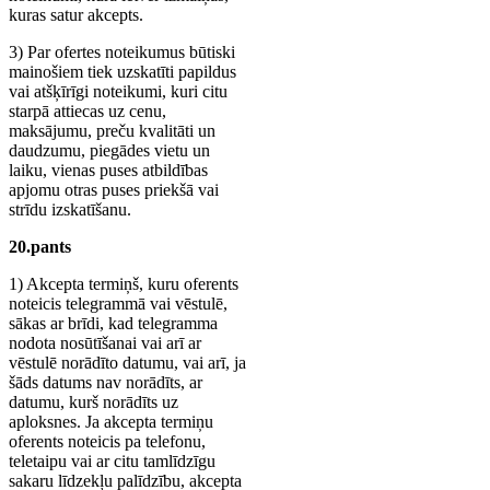
kuras satur akcepts.
3) Par ofertes noteikumus būtiski
mainošiem tiek uzskatīti papildus
vai atšķīrīgi noteikumi, kuri citu
starpā attiecas uz cenu,
maksājumu, preču kvalitāti un
daudzumu, piegādes vietu un
laiku, vienas puses atbildības
apjomu otras puses priekšā vai
strīdu izskatīšanu.
20.pants
1) Akcepta termiņš, kuru oferents
noteicis telegrammā vai vēstulē,
sākas ar brīdi, kad telegramma
nodota nosūtīšanai vai arī ar
vēstulē norādīto datumu, vai arī, ja
šāds datums nav norādīts, ar
datumu, kurš norādīts uz
aploksnes. Ja akcepta termiņu
oferents noteicis pa telefonu,
teletaipu vai ar citu tamlīdzīgu
sakaru līdzekļu palīdzību, akcepta