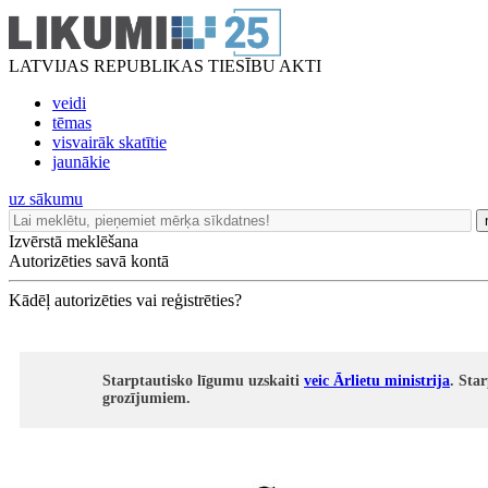
LATVIJAS REPUBLIKAS TIESĪBU AKTI
veidi
tēmas
visvairāk skatītie
jaunākie
uz sākumu
Izvērstā meklēšana
Autorizēties savā kontā
Kādēļ autorizēties vai reģistrēties?
Starptautisko līgumu uzskaiti
veic Ārlietu ministrija
. Sta
grozījumiem.