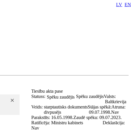
LV
EN
Tiesību akta pase
Statuss:
Spēku zaudējis
Valsts:
Spēku zaudējis
Baltkrievija
Veids:
starptautisks dokuments
Stājas spēkā:
Atruna:
divpusējs
09.07.1998.
Nav
Parakstīts:
16.05.1998.
Zaudē spēku:
09.07.2023.
Ratificēja:
Ministru kabinets
Deklarācija:
Nav