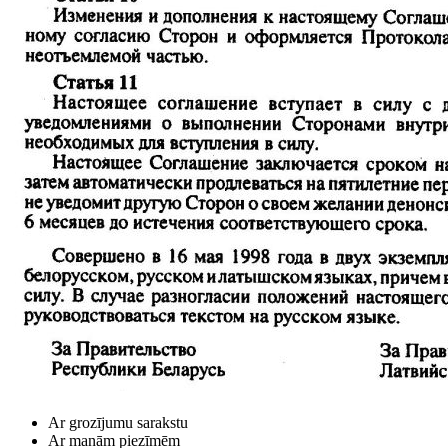
Ar grozījumu sarakstu
Ar manām piezīmēm