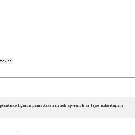
meklēt
rptautisko līgumu pamatteksti netiek apvienoti ar tajos izdarītajiem