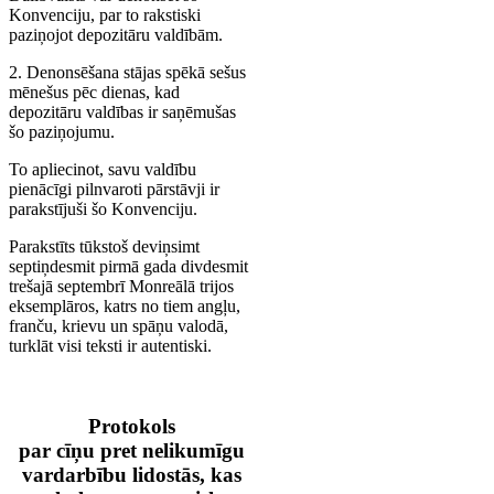
Konvenciju, par to rakstiski
paziņojot depozitāru valdībām.
2. Denonsēšana stājas spēkā sešus
mēnešus pēc dienas, kad
depozitāru valdības ir saņēmušas
šo paziņojumu.
To apliecinot, savu valdību
pienācīgi pilnvaroti pārstāvji ir
parakstījuši šo Konvenciju.
Parakstīts tūkstoš deviņsimt
septiņdesmit pirmā gada divdesmit
trešajā septembrī Monreālā trijos
eksemplāros, katrs no tiem angļu,
franču, krievu un spāņu valodā,
turklāt visi teksti ir autentiski.
Protokols
par cīņu pret nelikumīgu
vardarbību lidostās, kas