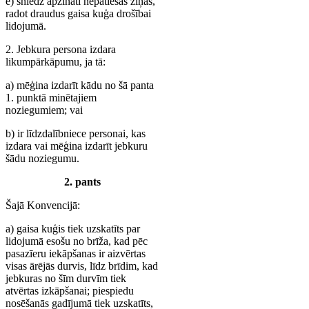
e) sniedz apzināti nepatiesas ziņas,
radot draudus gaisa kuģa drošībai
lidojumā.
2. Jebkura persona izdara
likumpārkāpumu, ja tā:
a) mēģina izdarīt kādu no šā panta
1. punktā minētajiem
noziegumiem; vai
b) ir līdzdalībniece personai, kas
izdara vai mēģina izdarīt jebkuru
šādu noziegumu.
2. pants
Šajā Konvencijā:
a) gaisa kuģis tiek uzskatīts par
lidojumā esošu no brīža, kad pēc
pasazīeru iekāpšanas ir aizvērtas
visas ārējās durvis, līdz brīdim, kad
jebkuras no šīm durvīm tiek
atvērtas izkāpšanai; piespiedu
nosēšanās gadījumā tiek uzskatīts,