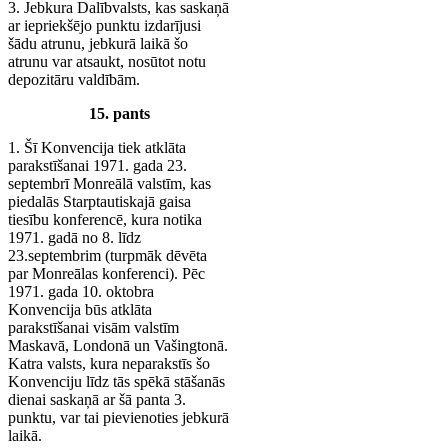
3. Jebkura Dalībvalsts, kas saskaņā
ar iepriekšējo punktu izdarījusi
šādu atrunu, jebkurā laikā šo
atrunu var atsaukt, nosūtot notu
depozitāru valdībām.
15. pants
1. Šī Konvencija tiek atklāta
parakstīšanai 1971. gada 23.
septembrī Monreālā valstīm, kas
piedalās Starptautiskajā gaisa
tiesību konferencē, kura notika
1971. gadā no 8. līdz
23.septembrim (turpmāk dēvēta
par Monreālas konferenci). Pēc
1971. gada 10. oktobra
Konvencija būs atklāta
parakstīšanai visām valstīm
Maskavā, Londonā un Vašingtonā.
Katra valsts, kura neparakstīs šo
Konvenciju līdz tās spēkā stāšanās
dienai saskaņā ar šā panta 3.
punktu, var tai pievienoties jebkurā
laikā.