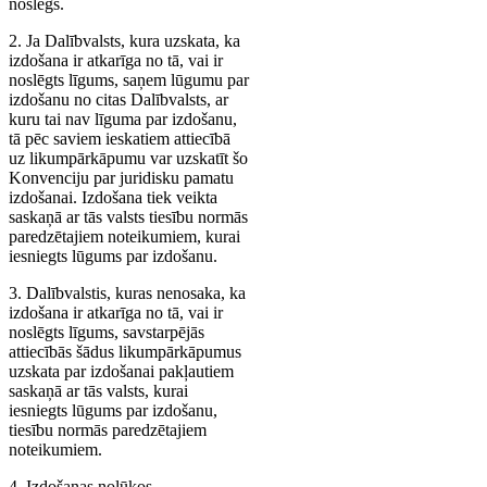
noslēgs.
2. Ja Dalībvalsts, kura uzskata, ka
izdošana ir atkarīga no tā, vai ir
noslēgts līgums, saņem lūgumu par
izdošanu no citas Dalībvalsts, ar
kuru tai nav līguma par izdošanu,
tā pēc saviem ieskatiem attiecībā
uz likumpārkāpumu var uzskatīt šo
Konvenciju par juridisku pamatu
izdošanai. Izdošana tiek veikta
saskaņā ar tās valsts tiesību normās
paredzētajiem noteikumiem, kurai
iesniegts lūgums par izdošanu.
3. Dalībvalstis, kuras nenosaka, ka
izdošana ir atkarīga no tā, vai ir
noslēgts līgums, savstarpējās
attiecībās šādus likumpārkāpumus
uzskata par izdošanai pakļautiem
saskaņā ar tās valsts, kurai
iesniegts lūgums par izdošanu,
tiesību normās paredzētajiem
noteikumiem.
4. Izdošanas nolūkos