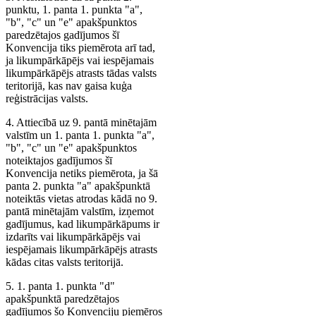
punktu, 1. panta 1. punkta "a",
"b", "c" un "e" apakšpunktos
paredzētajos gadījumos šī
Konvencija tiks piemērota arī tad,
ja likumpārkāpējs vai iespējamais
likumpārkāpējs atrasts tādas valsts
teritorijā, kas nav gaisa kuģa
reģistrācijas valsts.
4. Attiecībā uz 9. pantā minētajām
valstīm un 1. panta 1. punkta "a",
"b", "c" un "e" apakšpunktos
noteiktajos gadījumos šī
Konvencija netiks piemērota, ja šā
panta 2. punkta "a" apakšpunktā
noteiktās vietas atrodas kādā no 9.
pantā minētajām valstīm, izņemot
gadījumus, kad likumpārkāpums ir
izdarīts vai likumpārkāpējs vai
iespējamais likumpārkāpējs atrasts
kādas citas valsts teritorijā.
5. 1. panta 1. punkta "d"
apakšpunktā paredzētajos
gadījumos šo Konvenciju piemēros