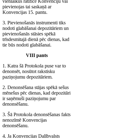
vienlaikus ratificē Konvenciju vai
pievienojas tai saskaņā ar
Konvencijas 15. pantu.
3. Pievienošanās instrumenti tiks
nodoti glabāšanai depozitāriem un
pievienošanās stāsies spēkā
trīsdesmitajā dienā pēc dienas, kad
tie būs nodoti glabāšanai.
VIII pants
1. Katra šā Protokola puse var to
denonsēt, nosūtot rakstisku
paziņojumu depozitāriem.
2. Denonsēšana stājas spēkā sešus
mēnešus pēc dienas, kad depozitāri
ir saņēmuši paziņojumu par
denonsēšanu.
3. Šā Protokola denonsēšanas fakts
nenozīmē Konvencijas
denonsēšanu.
4. Ja Konvencijas Dalībvalsts