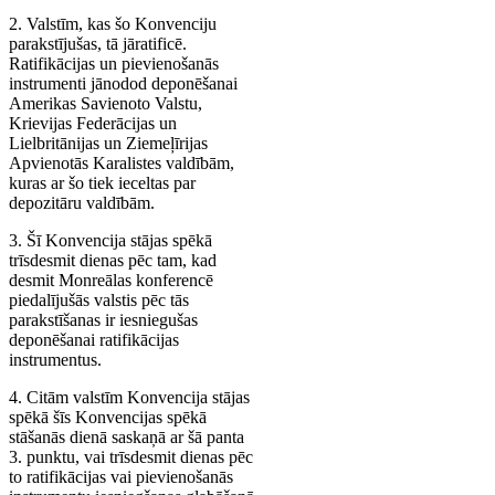
2. Valstīm, kas šo Konvenciju
parakstījušas, tā jāratificē.
Ratifikācijas un pievienošanās
instrumenti jānodod deponēšanai
Amerikas Savienoto Valstu,
Krievijas Federācijas un
Lielbritānijas un Ziemeļīrijas
Apvienotās Karalistes valdībām,
kuras ar šo tiek ieceltas par
depozitāru valdībām.
3. Šī Konvencija stājas spēkā
trīsdesmit dienas pēc tam, kad
desmit Monreālas konferencē
piedalījušās valstis pēc tās
parakstīšanas ir iesniegušas
deponēšanai ratifikācijas
instrumentus.
4. Citām valstīm Konvencija stājas
spēkā šīs Konvencijas spēkā
stāšanās dienā saskaņā ar šā panta
3. punktu, vai trīsdesmit dienas pēc
to ratifikācijas vai pievienošanās