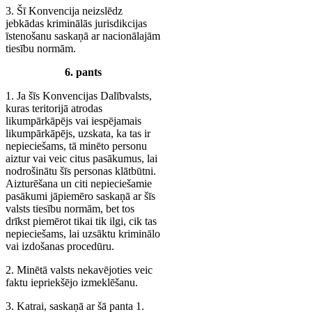
3. Šī Konvencija neizslēdz
jebkādas kriminālās jurisdikcijas
īstenošanu saskaņā ar nacionālajām
tiesību normām.
6. pants
1. Ja šīs Konvencijas Dalībvalsts,
kuras teritorijā atrodas
likumpārkāpējs vai iespējamais
likumpārkāpējs, uzskata, ka tas ir
nepieciešams, tā minēto personu
aiztur vai veic citus pasākumus, lai
nodrošinātu šīs personas klātbūtni.
Aizturēšana un citi nepieciešamie
pasākumi jāpiemēro saskaņā ar šīs
valsts tiesību normām, bet tos
drīkst piemērot tikai tik ilgi, cik tas
nepieciešams, lai uzsāktu kriminālo
vai izdošanas procedūru.
2. Minētā valsts nekavējoties veic
faktu iepriekšējo izmeklēšanu.
3. Katrai, saskaņā ar šā panta 1.