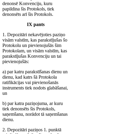
denonsē Konvenciju, kuru
papildina šis Protokols, tiek
denonsēts arī šis Protokols.
IX pants
1. Depozitāri nekavējoties paziņo
visām valstīm, kas parakstījušas šo
Protokolu un pievienojušās šim
Protokolam, un visām valstīm, kas
parakstījušas Konvenciju un tai
pievienojušās:
a) par katru parakstīšanas dienu un
dienu, kad katrs šā Protokola
ratifikācijas vai pievienošanās
instruments tiek nodots glabāšanai,
un
b) par katra paziņojuma, ar kuru
tiek denonsēts šis Protokols,
saņemšanu, norādot tā saņemšanas
dienu.
2. Depozitāri paziņos 1. punktā