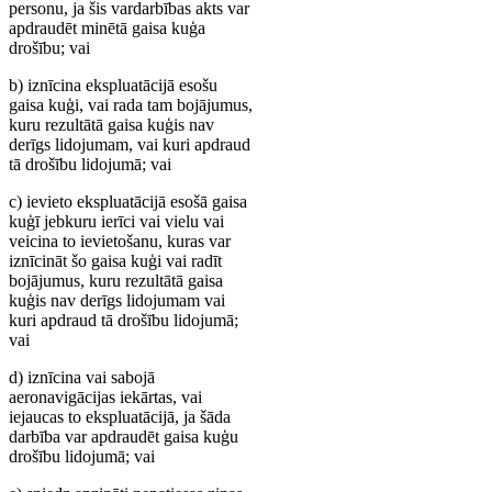
personu, ja šis vardarbības akts var
apdraudēt minētā gaisa kuģa
drošību; vai
b) iznīcina ekspluatācijā esošu
gaisa kuģi, vai rada tam bojājumus,
kuru rezultātā gaisa kuģis nav
derīgs lidojumam, vai kuri apdraud
tā drošību lidojumā; vai
c) ievieto ekspluatācijā esošā gaisa
kuģī jebkuru ierīci vai vielu vai
veicina to ievietošanu, kuras var
iznīcināt šo gaisa kuģi vai radīt
bojājumus, kuru rezultātā gaisa
kuģis nav derīgs lidojumam vai
kuri apdraud tā drošību lidojumā;
vai
d) iznīcina vai sabojā
aeronavigācijas iekārtas, vai
iejaucas to ekspluatācijā, ja šāda
darbība var apdraudēt gaisa kuģu
drošību lidojumā; vai