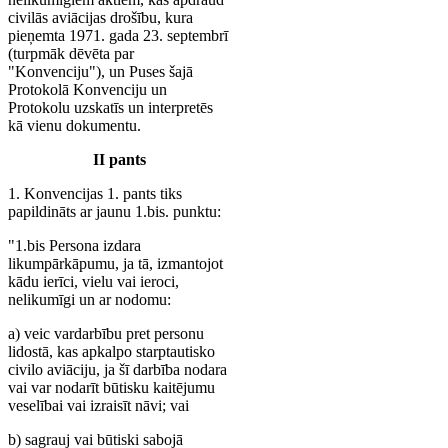
civilās aviācijas drošību, kura
pieņemta 1971. gada 23. septembrī
(turpmāk dēvēta par
"Konvenciju"), un Puses šajā
Protokolā Konvenciju un
Protokolu uzskatīs un interpretēs
kā vienu dokumentu.
II pants
1. Konvencijas 1. pants tiks
papildināts ar jaunu 1.bis. punktu:
"1.bis Persona izdara
likumpārkāpumu, ja tā, izmantojot
kādu ierīci, vielu vai ieroci,
nelikumīgi un ar nodomu:
a) veic vardarbību pret personu
lidostā, kas apkalpo starptautisko
civilo aviāciju, ja šī darbība nodara
vai var nodarīt būtisku kaitējumu
veselībai vai izraisīt nāvi; vai
b) sagrauj vai būtiski sabojā