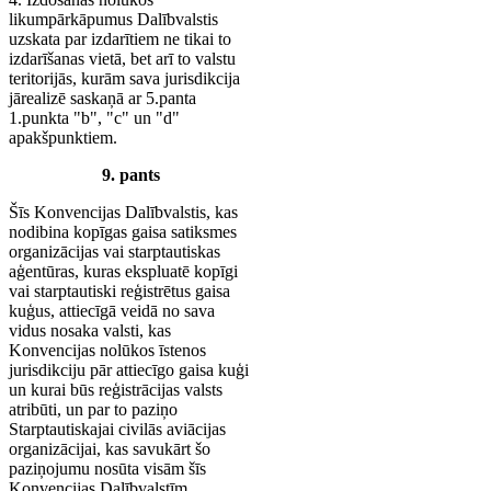
likumpārkāpumus Dalībvalstis
uzskata par izdarītiem ne tikai to
izdarīšanas vietā, bet arī to valstu
teritorijās, kurām sava jurisdikcija
jārealizē saskaņā ar 5.panta
1.punkta "b", "c" un "d"
apakšpunktiem.
9. pants
Šīs Konvencijas Dalībvalstis, kas
nodibina kopīgas gaisa satiksmes
organizācijas vai starptautiskas
aģentūras, kuras ekspluatē kopīgi
vai starptautiski reģistrētus gaisa
kuģus, attiecīgā veidā no sava
vidus nosaka valsti, kas
Konvencijas nolūkos īstenos
jurisdikciju pār attiecīgo gaisa kuģi
un kurai būs reģistrācijas valsts
atribūti, un par to paziņo
Starptautiskajai civilās aviācijas
organizācijai, kas savukārt šo
paziņojumu nosūta visām šīs
Konvencijas Dalībvalstīm.