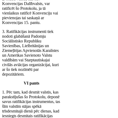
Konvencijas Dalībvalsts, var
ratificēt šo Protokolu, ja tā
vienlaikus ratificē Konvenciju vai
pievienojas tai saskaņā ar
Konvencijas 15. pantu.
3. Ratifikācijas instrumenti tiek
nodoti glabāšanā Padomju
Sociālistisko Republiku
Savienības, Lielbritānijas un
Ziemeļīrijas Apvienotās Karalistes
un Amerikas Savienoto Valstu
valdībām vai Starptautiskajai
civilās aviācijas organizācijai, kuri
ar šo tiek nozīmēti par
depozitāriem.
VI pants
1. Pēc tam, kad desmit valstis, kas
parakstījušas šo Protokolu, deponē
savus ratifikācijas instrumentus, tas
šīm valstīm stājas spēkā
trīsdesmitajā dienā pēc dienas, kad
iesniegts desmitais ratifikācijas