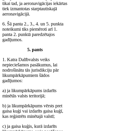
tikai tad, ja aeronavigācijas iekārtas
tiek izmantotas starptautiskajā
aeronavigācijā.
6. Šā panta 2., 3., 4. un 5. punkta
noteikumi tiks piemēroti arī 1.
panta 2. punktā paredzētajos
gadījumos.
5. pants
1. Katra Dalībvalsts veiks
nepieciešamos pasākumus, lai
nodrošinātu tās jurisdikciju pār
likumpārkāpumiem šādos
gadījumos:
a) ja likumpārkāpums izdarīts
minētās valsts teritorijā;
b) ja likumpārkāpums vērsts pret
gaisa kuģi vai izdarīts gaisa kuģī,
kas reģistrēts minētajā valstī;
c) ja gaisa kuģis, kurā izdarīts