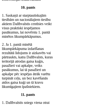
10. pants
1. Saskaņā ar starptautiskajām
tiesībām un nacionālajiem tiesību
aktiem Dalībvalstis centīsies veikt
visus praktiski iespējamos
pasākumus, lai novērstu 1. pantā
minētos likumpārkāpumus.
2. Ja 1. pantā minētā
likumpārkāpuma izdarīšanas
rezultātā lidojums ir aizkavēts vai
pārtraukts, katra Dalībvalsts, kuras
teritorijā atrodas gaisa kuģis,
pasažieri vai apkalpe, veiks
pasākumus, lai tā pasažieri un
apkalpe pēc iespējas ātrāk varētu
turpināt ceļu, un bez kavēšanās
atdos gaisa kuģi un tā kravu
likumīgajiem īpašniekiem.
11. pants
1. Dalībvalstis sniegs viena otrai