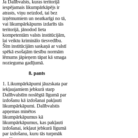
Ja Dalībvalsts, kuras teritorijā
iespējamais likumpārkāpējs ir
atrasts, viņu neizdod, tai bez
izņēmumiem un neatkarīgi no tā,
vai likumpārkāpums izdarīts tās
teritorijā, jānodod lieta
kompetentām valsts institūcijām,
lai veiktu kriminālo tiesvedību.
Šīm institūcijām saskaņā ar valstī
spēkā esošajām tiesību normām
lēmums jāpieņem tāpat kā smaga
nozieguma gadījumā.
8. pants
1. Likumpārkāpumi jāuzskata par
iekļaujamiem jebkurā starp
Dalībvalstīm noslēgtā līgumā par
izdošanu kā izdošanai pakļauti
likumpārkāpumi. Dalībvalstis
apņemas minētos
likumpārkāpumus kā
likumpārkāpumus, kas pakļauti
izdošanai, iekļaut jebkurā līgumā
par izdošanu, kuru tās turpmāk