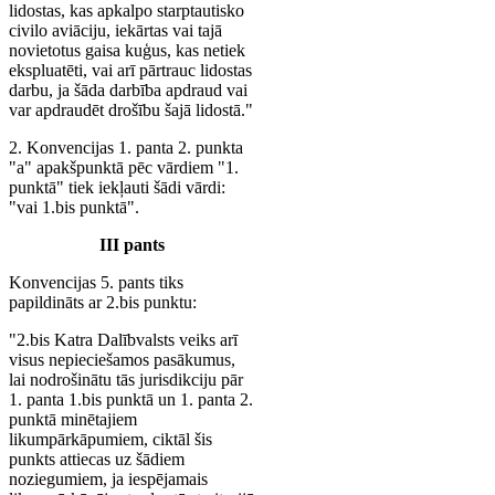
lidostas, kas apkalpo starptautisko
civilo aviāciju, iekārtas vai tajā
novietotus gaisa kuģus, kas netiek
ekspluatēti, vai arī pārtrauc lidostas
darbu, ja šāda darbība apdraud vai
var apdraudēt drošību šajā lidostā."
2. Konvencijas 1. panta 2. punkta
"a" apakšpunktā pēc vārdiem "1.
punktā" tiek iekļauti šādi vārdi:
"vai 1.bis punktā".
III pants
Konvencijas 5. pants tiks
papildināts ar 2.bis punktu:
"2.bis Katra Dalībvalsts veiks arī
visus nepieciešamos pasākumus,
lai nodrošinātu tās jurisdikciju pār
1. panta 1.bis punktā un 1. panta 2.
punktā minētajiem
likumpārkāpumiem, ciktāl šis
punkts attiecas uz šādiem
noziegumiem, ja iespējamais