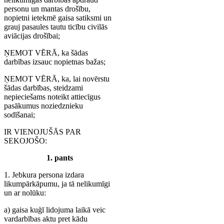
personu un mantas drošību,
nopietni ietekmē gaisa satiksmi un
grauj pasaules tautu ticību civilās
aviācijas drošībai;
ŅEMOT VĒRĀ, ka šādas
darbības izsauc nopietnas bažas;
ŅEMOT VĒRĀ, ka, lai novērstu
šādas darbības, steidzami
nepieciešams noteikt attiecīgus
pasākumus noziedznieku
sodīšanai;
IR VIENOJUŠĀS PAR
SEKOJOŠO:
1. pants
1. Jebkura persona izdara
likumpārkāpumu, ja tā nelikumīgi
un ar nolūku:
a) gaisa kuģī lidojuma laikā veic
vardarbības aktu pret kādu