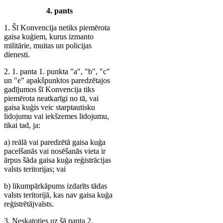
4. pants
1. Šī Konvencija netiks piemērota
gaisa kuģiem, kurus izmanto
militārie, muitas un policijas
dienesti.
2. 1. panta 1. punkta "a", "b", "c"
un "e" apakšpunktos paredzētajos
gadījumos šī Konvencija tiks
piemērota neatkarīgi no tā, vai
gaisa kuģis veic starptautisku
lidojumu vai iekšzemes lidojumu,
tikai tad, ja:
a) reālā vai paredzētā gaisa kuģa
pacelšanās vai nosēšanās vieta ir
ārpus šāda gaisa kuģa reģistrācijas
valsts teritorijas; vai
b) likumpārkāpums izdarīts tādas
valsts teritorijā, kas nav gaisa kuģa
reģistrētājvalsts.
3. Neskatoties uz šā panta 2.