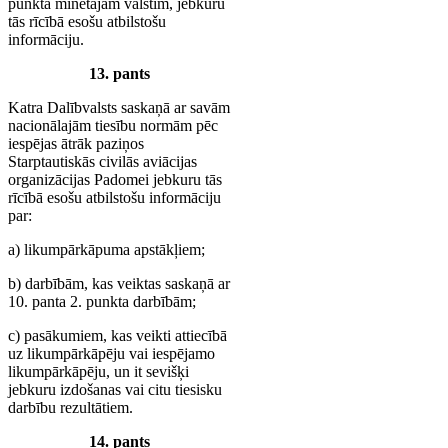
punktā minētajām valstīm, jebkuru
tās rīcībā esošu atbilstošu
informāciju.
13. pants
Katra Dalībvalsts saskaņā ar savām
nacionālajām tiesību normām pēc
iespējas ātrāk paziņos
Starptautiskās civilās aviācijas
organizācijas Padomei jebkuru tās
rīcībā esošu atbilstošu informāciju
par:
a) likumpārkāpuma apstākļiem;
b) darbībām, kas veiktas saskaņā ar
10. panta 2. punkta darbībām;
c) pasākumiem, kas veikti attiecībā
uz likumpārkāpēju vai iespējamo
likumpārkāpēju, un it sevišķi
jebkuru izdošanas vai citu tiesisku
darbību rezultātiem.
14. pants