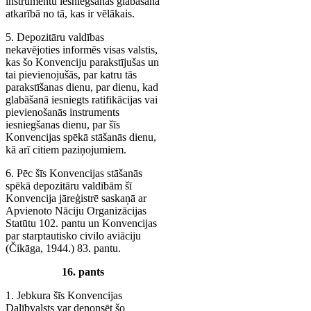
instrumentu iesniegšanas glabāšanā
atkarībā no tā, kas ir vēlākais.
5. Depozitāru valdības
nekavējoties informēs visas valstis,
kas šo Konvenciju parakstījušas un
tai pievienojušās, par katru tās
parakstīšanas dienu, par dienu, kad
glabāšanā iesniegts ratifikācijas vai
pievienošanās instruments
iesniegšanas dienu, par šīs
Konvencijas spēkā stāšanās dienu,
kā arī citiem paziņojumiem.
6. Pēc šīs Konvencijas stāšanās
spēkā depozitāru valdībām šī
Konvencija jāreģistrē saskaņā ar
Apvienoto Nāciju Organizācijas
Statūtu 102. pantu un Konvencijas
par starptautisko civilo aviāciju
(Čikāga, 1944.) 83. pantu.
16. pants
1. Jebkura šīs Konvencijas
Dalībvalsts var denonsēt šo