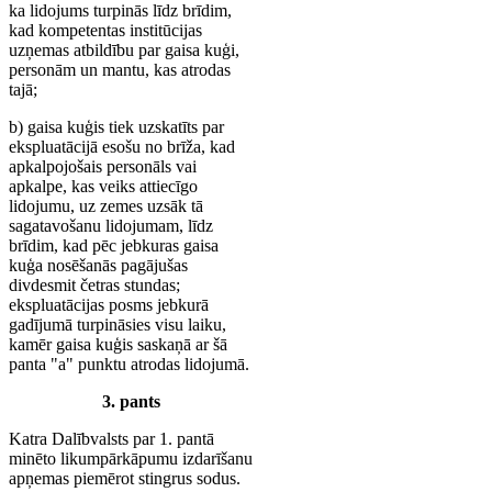
ka lidojums turpinās līdz brīdim,
kad kompetentas institūcijas
uzņemas atbildību par gaisa kuģi,
personām un mantu, kas atrodas
tajā;
b) gaisa kuģis tiek uzskatīts par
ekspluatācijā esošu no brīža, kad
apkalpojošais personāls vai
apkalpe, kas veiks attiecīgo
lidojumu, uz zemes uzsāk tā
sagatavošanu lidojumam, līdz
brīdim, kad pēc jebkuras gaisa
kuģa nosēšanās pagājušas
divdesmit četras stundas;
ekspluatācijas posms jebkurā
gadījumā turpināsies visu laiku,
kamēr gaisa kuģis saskaņā ar šā
panta "a" punktu atrodas lidojumā.
3. pants
Katra Dalībvalsts par 1. pantā
minēto likumpārkāpumu izdarīšanu
apņemas piemērot stingrus sodus.