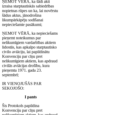
ŅEMOT VĒRĀ, ka šādi akti
izraisa starptautiskās sabiedrības
nopietnas rūpes un ka, lai novērstu
šādus aktus, jānodrošina
likumpārkāpēju sodīšanai
nepieciešamie pasākumi;
ŅEMOT VĒRĀ, ka nepieciešams
pieņemt noteikumus par
nelikumīgiem vardarbības aktiem
lidostās, kas apkalpo starptautisko
civilo aviāciju, lai papildinātu
Konvenciju par cīņu pret
nelikumīgiem aktiem, kas apdraud
civilās aviācijas drošību, kura
pieņemta 1971. gada 23.
septembrī;
IR VIENOJUŠĀS PAR
SEKOJOŠO:
I pants
Šis Protokols papildina
Konvenciju par cīņu pret
nelikumīgiem aktiem, kas apdraud