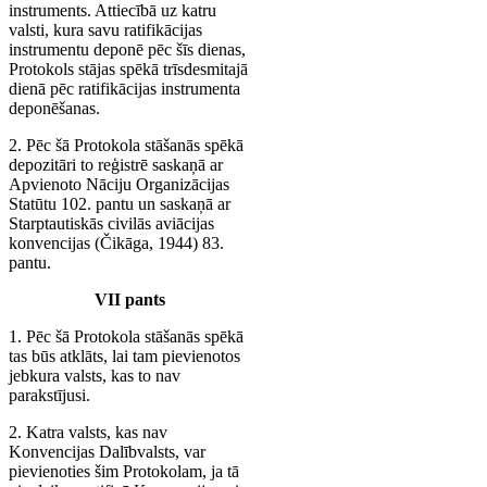
instruments. Attiecībā uz katru
valsti, kura savu ratifikācijas
instrumentu deponē pēc šīs dienas,
Protokols stājas spēkā trīsdesmitajā
dienā pēc ratifikācijas instrumenta
deponēšanas.
2. Pēc šā Protokola stāšanās spēkā
depozitāri to reģistrē saskaņā ar
Apvienoto Nāciju Organizācijas
Statūtu 102. pantu un saskaņā ar
Starptautiskās civilās aviācijas
konvencijas (Čikāga, 1944) 83.
pantu.
VII pants
1. Pēc šā Protokola stāšanās spēkā
tas būs atklāts, lai tam pievienotos
jebkura valsts, kas to nav
parakstījusi.
2. Katra valsts, kas nav
Konvencijas Dalībvalsts, var
pievienoties šim Protokolam, ja tā