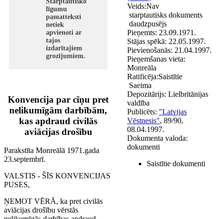
Starptautisko
Veids:
Nav
līgumu
starptautisks dokuments
pamatteksti
daudzpusējs
netiek
Pieņemts:
23.09.1971.
apvienoti ar
tajos
Stājas spēkā:
22.05.1997.
izdarītajiem
Pievienošanās:
21.04.1997.
grozījumiem.
Pieņemšanas vieta:
Monreāla
Ratificēja:
Saistītie
Saeima
Depozitārijs:
Lielbritānijas
Konvencija par cīņu pret
valdība
nelikumīgām darbībām,
Publicēts:
"Latvijas
kas apdraud civilās
Vēstnesis"
, 89/90,
08.04.1997.
aviācijas drošību
Dokumenta valoda:
dokumenti
Parakstīta Monreālā 1971.gada
23.septembrī.
Saistītie dokumenti
VALSTIS - ŠĪS KONVENCIJAS
PUSES,
ŅEMOT VĒRĀ, ka pret civilās
aviācijas drošību vērstās
nelikumīgās darbības apdraud