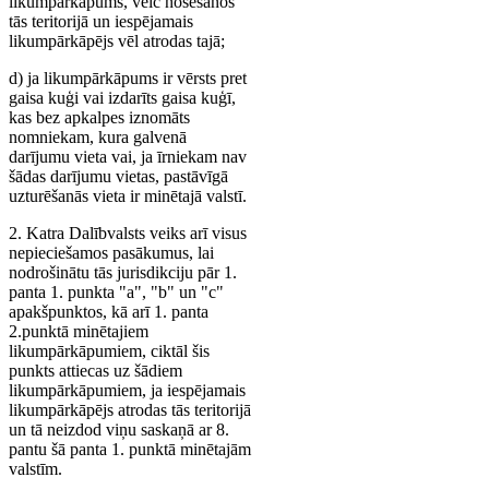
likumpārkāpums, veic nosēšanos
tās teritorijā un iespējamais
likumpārkāpējs vēl atrodas tajā;
d) ja likumpārkāpums ir vērsts pret
gaisa kuģi vai izdarīts gaisa kuģī,
kas bez apkalpes iznomāts
nomniekam, kura galvenā
darījumu vieta vai, ja īrniekam nav
šādas darījumu vietas, pastāvīgā
uzturēšanās vieta ir minētajā valstī.
2. Katra Dalībvalsts veiks arī visus
nepieciešamos pasākumus, lai
nodrošinātu tās jurisdikciju pār 1.
panta 1. punkta "a", "b" un "c"
apakšpunktos, kā arī 1. panta
2.punktā minētajiem
likumpārkāpumiem, ciktāl šis
punkts attiecas uz šādiem
likumpārkāpumiem, ja iespējamais
likumpārkāpējs atrodas tās teritorijā
un tā neizdod viņu saskaņā ar 8.
pantu šā panta 1. punktā minētajām
valstīm.