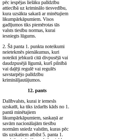
pēc iespējas lielāku palīdzību
attiecībā uz kriminālo tiesvedību,
kura uzsākta sakarā ar minētajiem
likumpārkāpumiem. Visos
gadījumos tiks piemērotas tās
valsts tiesību normas, kurai
iesniegts lūgums.
2. Šā panta 1. punkta noteikumi
neietekmēs pienākumus, kuri
noteikti jebkurā citā divpusējā vai
daudzpusējā līgumā, kurš pilnībā
vai daļēji regulē vai regulēs
savstarpējo palīdzību
krimināljautājumos.
12. pants
Dalībvalsts, kurai ir iemesls
uzskatīt, ka tiks izdarīts kāds no 1.
pantā minētajiem
likumpārkāpumiem, saskaņā ar
savām nacionālajām tiesību
normām sniedz valstīm, kuras pēc
tās uzskatiem atbilst 5. panta 1.