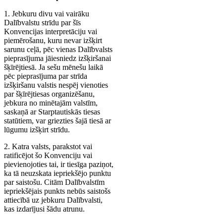
1. Jebkuru divu vai vairāku
Dalībvalstu strīdu par šīs
Konvencijas interpretāciju vai
piemērošanu, kuru nevar izšķirt
sarunu ceļā, pēc vienas Dalībvalsts
pieprasījuma jāiesniedz izšķiršanai
šķīrējtiesā. Ja sešu mēnešu laikā
pēc pieprasījuma par strīda
izšķiršanu valstis nespēj vienoties
par šķīrējtiesas organizēšanu,
jebkura no minētajām valstīm,
saskaņā ar Starptautiskās tiesas
statūtiem, var griezties šajā tiesā ar
lūgumu izšķirt strīdu.
2. Katra valsts, parakstot vai
ratificējot šo Konvenciju vai
pievienojoties tai, ir tiesīga paziņot,
ka tā neuzskata iepriekšējo punktu
par saistošu. Citām Dalībvalstīm
iepriekšējais punkts nebūs saistošs
attiecībā uz jebkuru Dalībvalsti,
kas izdarījusi šādu atrunu.