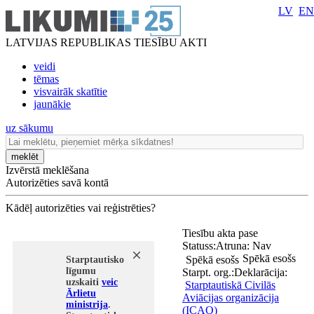
LV
EN
LATVIJAS REPUBLIKAS TIESĪBU AKTI
veidi
tēmas
visvairāk skatītie
jaunākie
uz sākumu
meklēt
Izvērstā meklēšana
Autorizēties savā kontā
Kādēļ autorizēties vai reģistrēties?
Tiesību akta pase
Statuss:
Atruna:
Nav
Spēkā esošs
Spēkā esošs
Starptautisko
līgumu
Starpt. org.:
Deklarācija:
uzskaiti
veic
Starptautiskā Civilās
Ārlietu
Aviācijas organizācija
ministrija
.
(ICAO)