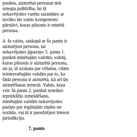
punktu, aizturētai personai tiek
sniegta palīdzība, lai tā
nekavējoties varētu sazināties ar
tuvāko tās valsts kompetento
pārstāvi, kuras pilsonis ir minētā
persona.
4. Ja valsts, saskaņā ar šo pantu ir
aizturējusi personu, tai
nekavējoties jāpaziņo 5. panta 1.
punktā minētajām valstīm, valstij,
kuras pilsonis ir aizturētā persona,
un ja, tā uzskata par vēlamu, citām
ieinteresētajām valstīm par to, ka
šāda persona ir aizturēta, kā arī tās
aizturēšanas iemesli. Valsts, kura
veic šā panta 2. punktā noteikto
iepriekšējo izmeklēšanu,
minētajām valstīm nekavējoties
paziņo par iegūtajām ziņām un
norāda, vai tā ir paredzējusi īstenot
jurisdikciju.
7. pants