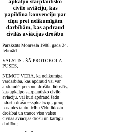
apkalpo starptautisko
civilo aviāciju, kas
papildina konvenciju par
cīņu pret nelikumīgām
darbībām, kas apdraud
civilās aviācijas drošību
Parakstīts Monreālā 1988. gada 24.
februārī
VALSTIS - ŠĀ PROTOKOLA
PUSES,
ŅEMOT VĒRĀ, ka nelikumīga
vardarbība, kas apdraud vai var
apdraudēt personu drošību lidostās,
kas apkalpo starptautisko civilo
aviāciju, vai kuri apdraud šādu
lidostu drošu ekspluatāciju, grauj
pasaules tautu ticību šādu lidostu
drošībai un traucē visu valstu
civilās aviācijas drošu un kārtīgu
darbību;