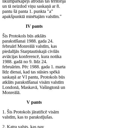
likumpārkāpējs atrodas tās teritorijā
un tā neizdod viņu saskaņā ar 8.
pantu šā panta 1. punkta "a"
apakšpunktā minētajām valstīm."
IV pants
Šis Protokols būs atklāts
parakstīšanai 1988. gada 24.
februārī Monreālā valstīm, kas
piedalījās Starptautiskajā civilās
aviācijas konferencē, kura notika
1988. gadā no 9. līdz 24.
februārim. Pēc 1988. gada 1. marta
līdz dienai, kad tas stāsies spēkā
saskaņā ar VI pantu, Protokols būs
atklāts parakstīšanai visām valstīm
Londonā, Maskavā, Vašingtonā un
Monreālā.
V pants
1. Šis Protokols jāratificē visām
valstīm, kas to parakstījušas.
2. Katra valsts, kas nav