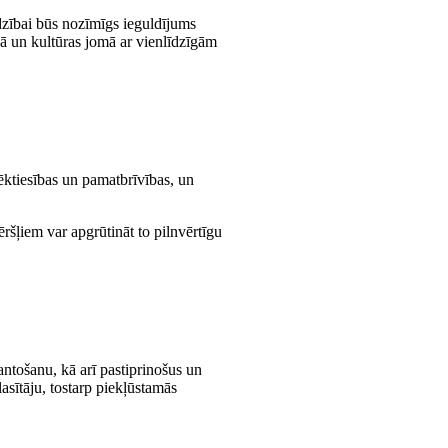
rdzībai būs nozīmīgs ieguldījums
ajā un kultūras jomā ar vienlīdzīgām
lvēktiesības un pamatbrīvības, un
ēršļiem var apgrūtināt to pilnvērtīgu
antošanu, kā arī pastiprinošus un
asītāju, tostarp piekļūstamās