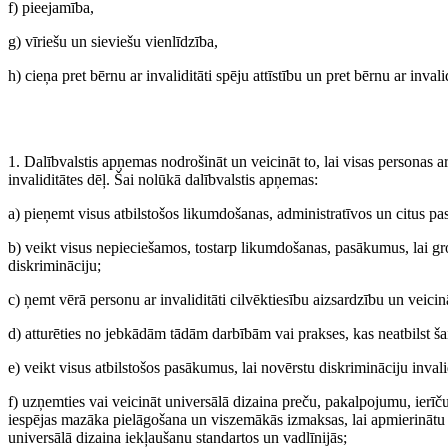
f) pieejamība,
g) vīriešu un sieviešu vienlīdzība,
h) cieņa pret bērnu ar invaliditāti spēju attīstību un pret bērnu ar invali
1. Dalībvalstis apņemas nodrošināt un veicināt to, lai visas personas ar
invaliditātes dēļ. Šai nolūkā dalībvalstis apņemas:
a) pieņemt visus atbilstošos likumdošanas, administratīvos un citus pa
b) veikt visus nepieciešamos, tostarp likumdošanas, pasākumus, lai gro
diskrimināciju;
c) ņemt vērā personu ar invaliditāti cilvēktiesību aizsardzību un veici
d) atturēties no jebkādām tādām darbībām vai prakses, kas neatbilst šai 
e) veikt visus atbilstošos pasākumus, lai novērstu diskrimināciju inval
f) uzņemties vai veicināt universālā dizaina preču, pakalpojumu, ierīč
iespējas mazāka pielāgošana un viszemākās izmaksas, lai apmierinātu p
universālā dizaina iekļaušanu standartos un vadlīnijās;