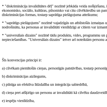
* "diskriminācija invaliditātes dēļ" nozīmē jebkāda veida nošķiršanu, iz
ekonomisko, sociālo, kultūras, pilsonisko vai citu cilvēktiesību un pama
diskriminācijas formas, tostarp saprātīga pielāgojuma atteikumu;
* "saprātīgs pielāgojums" nozīmē vajadzīgās un atbilstošās izmaiņas u
nodrošinātu, ka personas ar invaliditāti vienlīdzīgi ar citiem var izmant
* "universālais dizains" nozīmē tādu produktu, vides, programmu un pa
nepieciešamības. "Universālais dizains" ietver arī noteiktām personu ar 
Šīs konvencijas principi ir:
a) cilvēkam piemītošās cieņas, personīgās patstāvības, tostarp personī
b) diskriminācijas aizliegums,
c) pilnīga un efektīva līdzdalība un integrācija sabiedrībā,
d) cieņa pret atšķirīgo un personu ar invaliditāti kā cilvēku daudzvei
e) iespēju vienlīdzība,