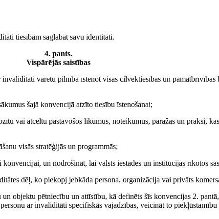
ditāti tiesībām saglabāt savu identitāti.
4. pants.
Vispārējās saistības
 invaliditāti varētu pilnībā īstenot visas cilvēktiesības un pamatbrīvība
sākumus šajā konvencijā atzīto tiesību īstenošanai;
zītu vai atceltu pastāvošos likumus, noteikumus, paražas un praksi, kas 
nāšanu visās stratēģijās un programmās;
konvencijai, un nodrošināt, lai valsts iestādes un institūcijas rīkotos s
iditātes dēļ, ko piekopj jebkāda persona, organizācija vai privāts komers
u un objektu pētniecību un attīstību, kā definēts šīs konvencijas 2. pan
ersonu ar invaliditāti specifiskās vajadzības, veicināt to piekļūstamīb