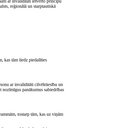
m ar invaliditāti ietverto principu
sts, reģionālā un starptautiskā
 kas tām liedz piedalīties
onu ar invaliditāti cilvēktiesību un
 gūt nozīmīgus panākumus sabiedrības
rogrammām, tostarp tām, kas uz viņām