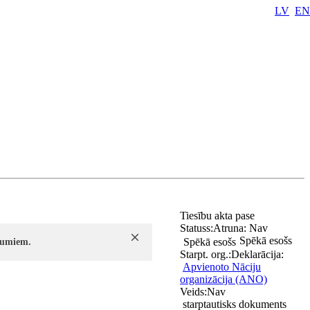
LV
EN
Tiesību akta pase
Statuss:
Atruna:
Nav
Spēkā esošs
Spēkā esošs
ījumiem.
Starpt. org.:
Deklarācija:
Apvienoto Nāciju
organizācija (ANO)
Veids:
Nav
starptautisks dokuments