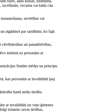
rmām rases, ādas krāsas, dzimuma,
a, izcelšanās, vecuma vai kāda cita
as izmantošanas, nevērības vai
, un atgādinot par saistībām, ko šajā
t cilvēktiesības un pamatbrīvības,
gatīvo ietekmi uz personām ar
ganizācijas Statūtu mērķu un principu
mi, kas personām ar invaliditāti ļauj
tiesību hartā atzīto tiesību
nām ar invaliditāti un viņu ģimenes
dzīgi izmanto savas tiesības,