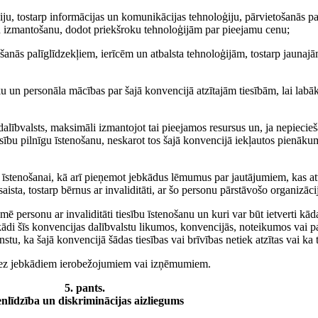
iju, tostarp informācijas un komunikācijas tehnoloģiju, pārvietošanās pal
 un izmantošanu, dodot priekšroku tehnoloģijām par pieejamu cenu;
ošanās palīglīdzekļiem, ierīcēm un atbalsta tehnoloģijām, tostarp jaunajā
ieku un personāla mācības par šajā konvencijā atzītajām tiesībām, lai lab
alībvalsts, maksimāli izmantojot tai pieejamos resursus un, ja nepiecieš
ību pilnīgu īstenošanu, neskarot tos šajā konvencijā iekļautos pienākum
as īstenošanai, kā arī pieņemot jebkādus lēmumus par jautājumiem, kas att
esaista, tostarp bērnus ar invaliditāti, ar šo personu pārstāvošo organizāci
personu ar invaliditāti tiesību īstenošanu un kuri var būt ietverti kādas
ekādi šīs konvencijas dalībvalstu likumos, konvencijās, noteikumos vai p
tu, ka šajā konvencijā šādas tiesības vai brīvības netiek atzītas vai ka 
s bez jebkādiem ierobežojumiem vai izņēmumiem.
5. pants.
nlīdzība un diskriminācijas aizliegums