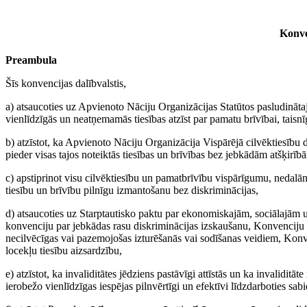
Konve
Preambula
Šīs konvencijas dalībvalstis,
a) atsaucoties uz Apvienoto Nāciju Organizācijas Statūtos pasludināta
vienlīdzīgās un neatņemamās tiesības atzīst par pamatu brīvībai, tai
b) atzīstot, ka Apvienoto Nāciju Organizācija Vispārējā cilvēktiesību 
pieder visas tajos noteiktās tiesības un brīvības bez jebkādām atšķirīb
c) apstiprinot visu cilvēktiesību un pamatbrīvību vispārīgumu, nedalām
tiesību un brīvību pilnīgu izmantošanu bez diskriminācijas,
d) atsaucoties uz Starptautisko paktu par ekonomiskajām, sociālajām un
konvenciju par jebkādas rasu diskriminācijas izskaušanu, Konvenciju 
necilvēcīgas vai pazemojošas izturēšanās vai sodīšanas veidiem, Kon
locekļu tiesību aizsardzību,
e) atzīstot, ka invaliditātes jēdziens pastāvīgi attīstās un ka invalidi
ierobežo vienlīdzīgas iespējas pilnvērtīgi un efektīvi līdzdarboties sab