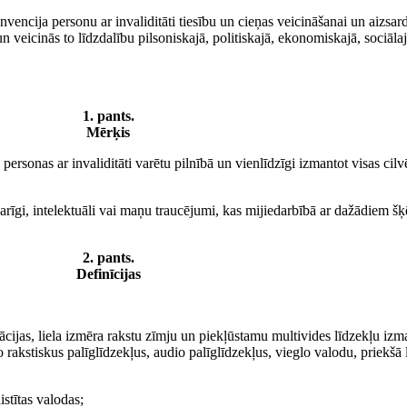
nvencija personu ar invaliditāti tiesību un cieņas veicināšanai un aizsa
un veicinās to līdzdalību pilsoniskajā, politiskajā, ekonomiskajā, sociāl
1. pants.
Mērķis
s personas ar invaliditāti varētu pilnībā un vienlīdzīgi izmantot visas ci
 garīgi, intelektuāli vai maņu traucējumi, kas mijiedarbībā ar dažādiem šķ
2. pants.
Definīcijas
ācijas, liela izmēra rakstu zīmju un piekļūstamu multivides līdzekļu izm
akstiskus palīglīdzekļus, audio palīglīdzekļus, vieglo valodu, priekšā l
stītas valodas;