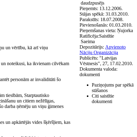
daudzpusējs
Pieņemts:
13.12.2006.
Stājas spēkā:
31.03.2010.
Parakstīts:
18.07.2008.
Pievienošanās:
01.03.2010.
Pieņemšanas vieta:
Ņujorka
Ratificēja:
Saistītie
Saeima
Depozitārijs:
Apvienoto
u un vērtību, kā arī viņu
Nāciju Organizācija
Publicēts:
"Latvijas
si un noteikusi, ka ikvienam cilvēkam
Vēstnesis", 27, 17.02.2010.
Dokumenta valoda:
dokumenti
ntēt personām ar invaliditāti šo
Paziņojums par spēkā
stāšanos
ām tiesībām, Starptautisko
Citi saistītie
zināšanu un citiem nežēlīgas,
dokumenti
jošo darba ņēmēju un viņu ģimenes
smes un apkārtējās vides šķēršļiem, kas