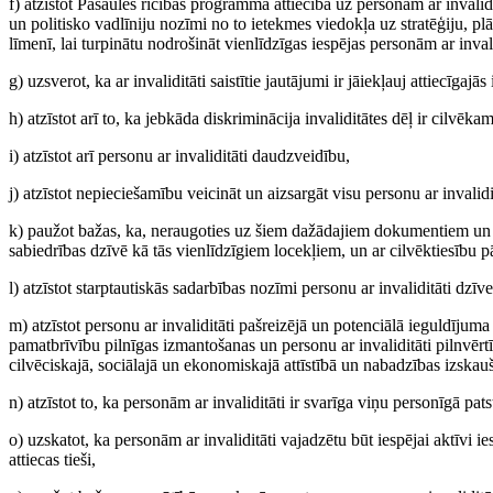
f) atzīstot Pasaules rīcības programmā attiecībā uz personām ar invali
un politisko vadlīniju nozīmi no to ietekmes viedokļa uz stratēģiju, 
līmenī, lai turpinātu nodrošināt vienlīdzīgas iespējas personām ar invali
g) uzsverot, ka ar invaliditāti saistītie jautājumi ir jāiekļauj attiecīgajās 
h) atzīstot arī to, ka jebkāda diskriminācija invaliditātes dēļ ir cilvēk
i) atzīstot arī personu ar invaliditāti daudzveidību,
j) atzīstot nepieciešamību veicināt un aizsargāt visu personu ar invalidit
k) paužot bažas, ka, neraugoties uz šiem dažādajiem dokumentiem un pa
sabiedrības dzīvē kā tās vienlīdzīgiem locekļiem, un ar cilvēktiesību 
l) atzīstot starptautiskās sadarbības nozīmi personu ar invaliditāti dzīves
m) atzīstot personu ar invaliditāti pašreizējā un potenciālā ieguldījum
pamatbrīvību pilnīgas izmantošanas un personu ar invaliditāti pilnvērt
cilvēciskajā, sociālajā un ekonomiskajā attīstībā un nabadzības izskau
n) atzīstot to, ka personām ar invaliditāti ir svarīga viņu personīgā pat
o) uzskatot, ka personām ar invaliditāti vajadzētu būt iespējai aktīvi
attiecas tieši,