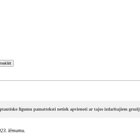
meklēt
rptautisko līgumu pamatteksti netiek apvienoti ar tajos izdarītajiem groz
2023. lēmumu.