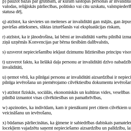
p) paužot bažas par grūtībām, ar kurām sastopas personas ar invalidit
valodas, reliģiskās pārliecības, politisko vai citu uzskatu, valstspiede
statusa dēļ,
q) atzīstot, ka sievietes un meitenes ar invaliditāti gan mājās, gan ār
paviršas attieksmes, sliktas izturēšanās vai ekspluatācijas riskam,
r) atzīstot, ka ir jānodrošina, lai bērni ar invaliditāti varētu pilnībā 
ziņā uzņēmās Konvencijas par bērna tiesībām dalībvalstis,
s) uzsverot nepieciešamību iekļaut dzimumu līdztiesības principu visos 
t) uzsverot faktu, ka lielākā daļa personu ar invaliditāti dzīvo nabadzī
invaliditāti,
u) ņemot vērā, ka pilnīgai personu ar invaliditāti aizsardzībai ir nep
pilnīga ievērošana un piemērojamo cilvēktiesību dokumentu ievērošana,
v) atzīstot fiziskās, sociālās, ekonomiskās un kultūras vides, veselības
pilnībā izmantot visas cilvēktiesības un pamatbrīvības,
w) apzinoties, ka indivīdam, kam ir pienākumi pret citiem cilvēkiem un k
veicināšanu un ievērošanu,
x) būdamas pārliecinātas, ka ģimene ir sabiedrības dabiskais pamatelem
locekļiem vajadzētu saņemt nepieciešamo aizsardzību un palīdzību, lai ģ