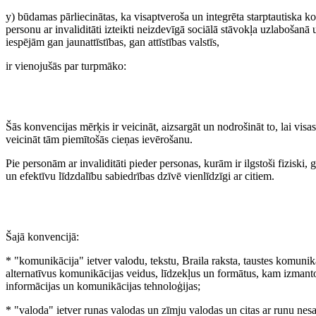
y) būdamas pārliecinātas, ka visaptveroša un integrēta starptautiska ko
personu ar invaliditāti izteikti neizdevīgā sociālā stāvokļa uzlabošanā 
iespējām gan jaunattīstības, gan attīstības valstīs,
ir vienojušās par turpmāko:
Šās konvencijas mērķis ir veicināt, aizsargāt un nodrošināt to, lai visa
veicināt tām piemītošās cieņas ievērošanu.
Pie personām ar invaliditāti pieder personas, kurām ir ilgstoši fiziski,
un efektīvu līdzdalību sabiedrības dzīvē vienlīdzīgi ar citiem.
Šajā konvencijā:
* "komunikācija" ietver valodu, tekstu, Braila raksta, taustes komunik
alternatīvus komunikācijas veidus, līdzekļus un formātus, kam izmanto r
informācijas un komunikācijas tehnoloģijas;
* "valoda" ietver runas valodas un zīmju valodas un citas ar runu nesai