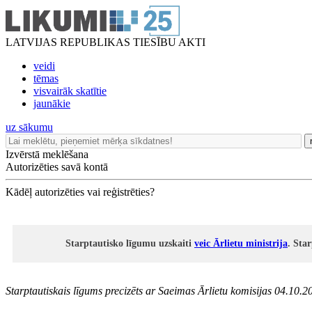
LATVIJAS REPUBLIKAS TIESĪBU AKTI
veidi
tēmas
visvairāk skatītie
jaunākie
uz sākumu
Izvērstā meklēšana
Autorizēties savā kontā
Kādēļ autorizēties vai reģistrēties?
Starptautisko līgumu uzskaiti
veic Ārlietu ministrija
. Sta
Starptautiskais līgums
precizēts
ar Saeimas Ārlietu komisijas 04.10.