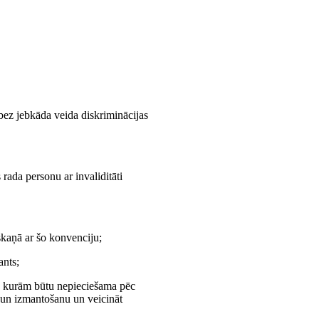
s bez jebkāda veida diskriminācijas
rada personu ar invaliditāti
askaņā ar šo konvenciju;
ants;
tā, kurām būtu nepieciešama pēc
u un izmantošanu un veicināt