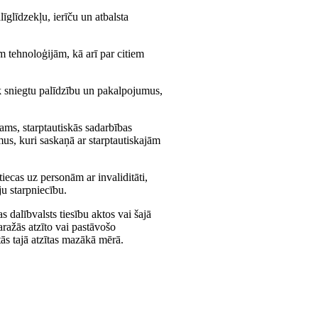
īglīdzekļu, ierīču un atbalsta
m tehnoloģijām, kā arī par citiem
āk sniegtu palīdzību un pakalpojumus,
ams, starptautiskās sadarbības
us, kuri saskaņā ar starptautiskajām
iecas uz personām ar invaliditāti,
ju starpniecību.
 dalībvalsts tiesību aktos vai šajā
aražās atzīto vai pastāvošo
tās tajā atzītas mazākā mērā.