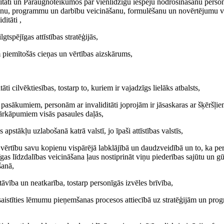
ditāti un Paraugnoteikumos par vienlīdzīgu iespēju nodrošināšanu personā
plānu, programmu un darbību veicināšanu, formulēšanu un novērtējumu val
ditāti ,
ilgtspējīgas attīstības stratēģijās,
am piemītošās cieņas un vērtības aizskārums,
āti cilvēktiesības, tostarp to, kuriem ir vajadzīgs lielāks atbalsts,
sākumiem, personām ar invaliditāti joprojām ir jāsaskaras ar šķēršļiem,
pārkāpumiem visās pasaules daļās,
 apstākļu uzlabošanā katrā valstī, jo īpaši attīstības valstīs,
a vērtību savu kopienu vispārējā labklājībā un daudzveidībā un to, ka pers
īgas līdzdalības veicināšana ļaus nostiprināt viņu piederības sajūtu un
šanā,
stāvība un neatkarība, tostarp personīgās izvēles brīvība,
 iesaistīties lēmumu pieņemšanas procesos attiecībā uz stratēģijām un p