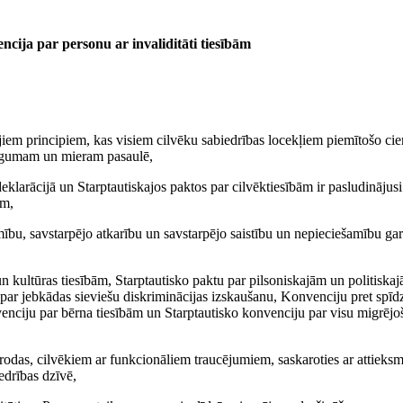
ncija par personu ar invaliditāti tiesībām
jiem principiem, kas visiem cilvēku sabiedrības locekļiem piemītošo cieņ
snīgumam un mieram pasaulē,
deklarācijā un Starptautiskajos paktos par cilvēktiesībām ir pasludināju
ām,
ību, savstarpējo atkarību un savstarpējo saistību un nepieciešamību gara
 kultūras tiesībām, Starptautisko paktu par pilsoniskajām un politiskaj
par jebkādas sieviešu diskriminācijas izskaušanu, Konvenciju pret spīd
venciju par bērna tiesībām un Starptautisko konvenciju par visu migrē
tāte rodas, cilvēkiem ar funkcionāliem traucējumiem, saskaroties ar attiek
iedrības dzīvē,