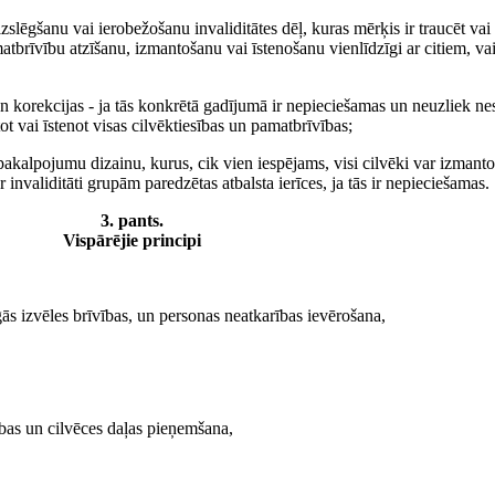
slēgšanu vai ierobežošanu invaliditātes dēļ, kuras mērķis ir traucēt vai 
tbrīvību atzīšanu, izmantošanu vai īstenošanu vienlīdzīgi ar citiem, vai 
n korekcijas - ja tās konkrētā gadījumā ir nepieciešamas un neuzliek ne
ot vai īstenot visas cilvēktiesības un pamatbrīvības;
kalpojumu dizainu, kurus, cik vien iespējams, visi cilvēki var izmantot
invaliditāti grupām paredzētas atbalsta ierīces, ja tās ir nepieciešamas.
3. pants.
Vispārējie principi
gās izvēles brīvības, un personas neatkarības ievērošana,
dības un cilvēces daļas pieņemšana,