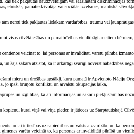
āti, kas tiek pakļautas daudzveidīgām vai saasinātām diskriminācijas fo
rības, etniskās, pamatiedzīvotāja vai sociālās izcelsmes, mantiskā stāvokļ
pus tām nereti tiek pakļautas lielākam vardarbības, traumu vai ļaunprātīg
izmantot visas cilvēktiesības un pamatbrīvības vienlīdzīgi ar citiem bērniem
centienos veicināt to, lai personas ar invaliditāti varētu pilnībā izmanto
bā, un šajā sakarā atzīstot, ka ir ārkārtīgi svarīgi novērst nabadzības ne
ieciešami miera un drošības apstākļi, kuru pamatā ir Apvienoto Nāciju Or
 jo īpaši bruņotu konfliktu un ārvalstu okupācijas laikā,
 aprūpes un izglītības, kā arī informācijas un sakaru piekļūstamības nozī
opienu, kurai viņš vai viņa pieder, ir jātiecas uz Starptautiskajā Cilvēk
ents un tai ir tiesības uz sabiedrības un valsts aizsardzību un ka perso
imenes varētu veicināt to, ka personas ar invaliditāti pilnībā un vienlī