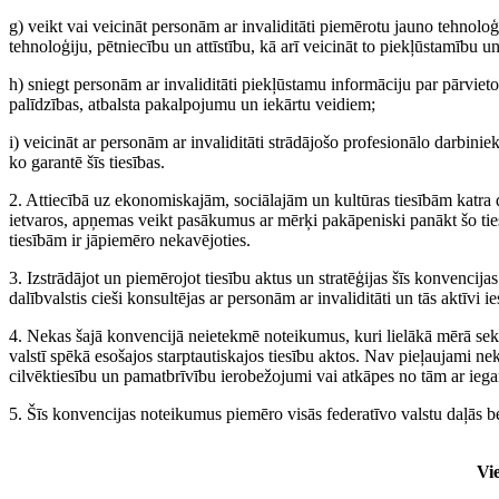
g) veikt vai veicināt personām ar invaliditāti piemērotu jauno tehnoloģ
tehnoloģiju, pētniecību un attīstību, kā arī veicināt to piekļūstamību
h) sniegt personām ar invaliditāti piekļūstamu informāciju par pārviet
palīdzības, atbalsta pakalpojumu un iekārtu veidiem;
i) veicināt ar personām ar invaliditāti strādājošo profesionālo darbin
ko garantē šīs tiesības.
2. Attiecībā uz ekonomiskajām, sociālajām un kultūras tiesībām katra d
ietvaros, apņemas veikt pasākumus ar mērķi pakāpeniski panākt šo ties
tiesībām ir jāpiemēro nekavējoties.
3. Izstrādājot un piemērojot tiesību aktus un stratēģijas šīs konvencij
dalībvalstis cieši konsultējas ar personām ar invaliditāti un tās aktīvi i
4. Nekas šajā konvencijā neietekmē noteikumus, kuri lielākā mērā sekmē 
valstī spēkā esošajos starptautiskajos tiesību aktos. Nav pieļaujami n
cilvēktiesību un pamatbrīvību ierobežojumi vai atkāpes no tām ar iegans
5. Šīs konvencijas noteikumus piemēro visās federatīvo valstu daļā
Vie