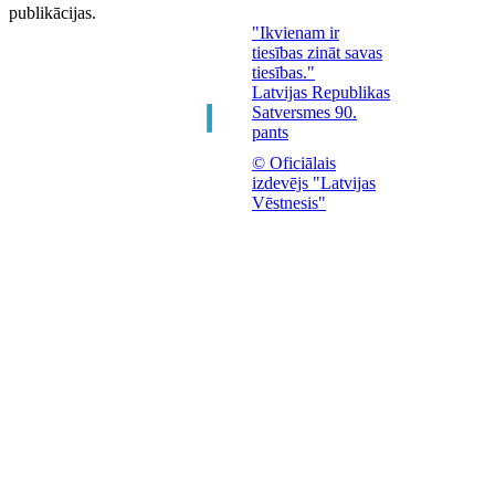
publikācijas.
"Ikvienam ir
tiesības zināt savas
tiesības."
Latvijas Republikas
Satversmes 90.
pants
© Oficiālais
izdevējs "Latvijas
Vēstnesis"