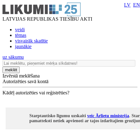
LV
EN
LATVIJAS REPUBLIKAS TIESĪBU AKTI
veidi
tēmas
visvairāk skatītie
jaunākie
uz sākumu
meklēt
Izvērstā meklēšana
Autorizēties savā kontā
Kādēļ autorizēties vai reģistrēties?
Starptautisko līgumu uzskaiti
veic Ārlietu ministrija
. Sta
pamatteksti netiek apvienoti ar tajos izdarītajiem grozīj