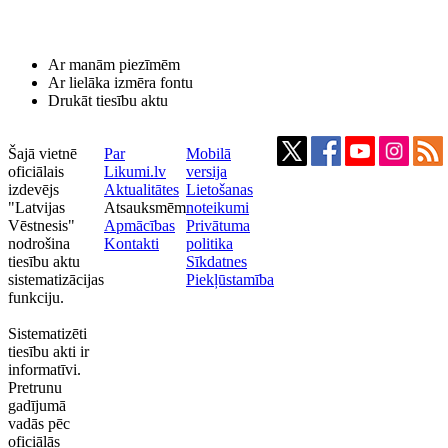
Ar manām piezīmēm
Ar lielāka izmēra fontu
Drukāt tiesību aktu
Šajā vietnē
Par
Mobilā
oficiālais
Likumi.lv
versija
izdevējs
Aktualitātes
Lietošanas
"Latvijas
Atsauksmēm
noteikumi
Vēstnesis"
Apmācības
Privātuma
nodrošina
Kontakti
politika
tiesību aktu
Sīkdatnes
sistematizācijas
Piekļūstamība
funkciju.
Sistematizēti
tiesību akti ir
informatīvi.
Pretrunu
gadījumā
vadās pēc
oficiālās