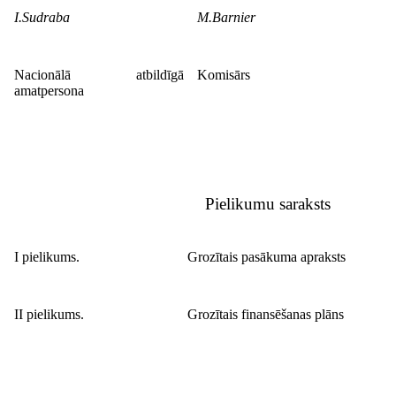
I.Sudraba
M.Barnier
Nacionālā atbildīgā
Komisārs
amatpersona
Pielikumu saraksts
I pielikums.
Grozītais pasākuma apraksts
II pielikums.
Grozītais finansēšanas plāns