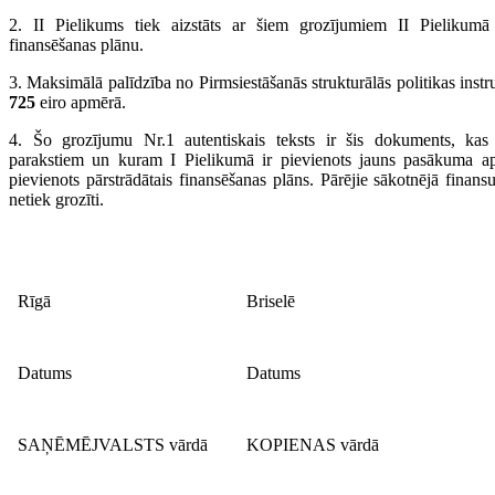
2. II Pielikums tiek aizstāts ar šiem grozījumiem II Pielikumā 
finansēšanas plānu.
3. Maksimālā palīdzība no Pirmsiestāšanās strukturālās politikas inst
725
eiro apmērā.
4. Šo grozījumu Nr.1 autentiskais teksts ir šis dokuments, kas 
parakstiem un kuram I Pielikumā ir pievienots jauns pasākuma ap
pievienots pārstrādātais finansēšanas plāns. Pārējie sākotnējā fina
netiek grozīti.
Rīgā
Briselē
Datums
Datums
SAŅĒMĒJVALSTS vārdā
KOPIENAS vārdā