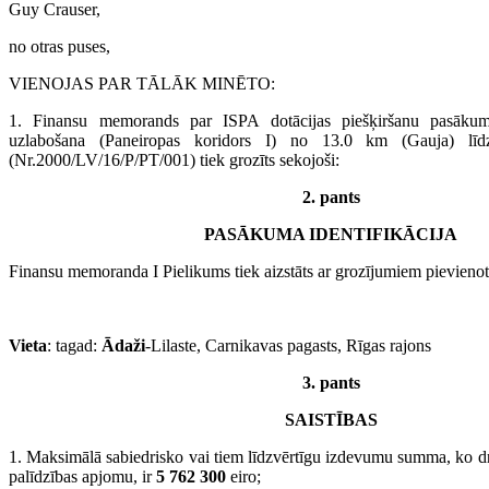
Guy Crauser,
no otras puses,
VIENOJAS PAR TĀLĀK MINĒTO:
1. Finansu memorands par ISPA dotācijas piešķiršanu pasāku
uzlabošana (Paneiropas koridors I) no 13.0 km (Gauja) līd
(Nr.2000/LV/16/P/PT/001) tiek grozīts sekojoši:
2. pants
PASĀKUMA IDENTIFIKĀCIJA
Finansu memoranda I Pielikums tiek aizstāts ar grozījumiem pievienot
Vieta
: tagad:
Ādaži
-Lilaste, Carnikavas pagasts, Rīgas rajons
3. pants
SAISTĪBAS
1. Maksimālā sabiedrisko vai tiem līdzvērtīgu izdevumu summa, ko dr
palīdzības apjomu, ir
5 762 300
eiro;