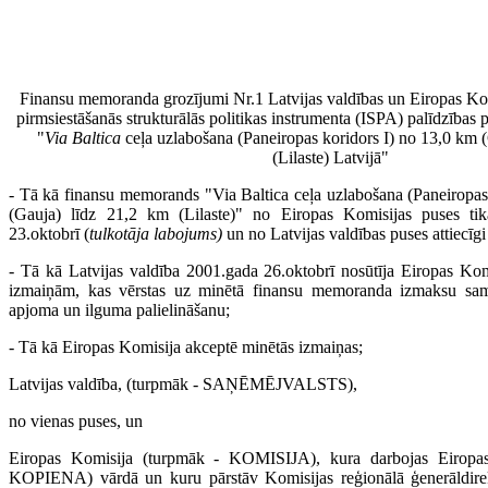
Finansu memoranda grozījumi Nr.1 Latvijas valdības un Eiropas Ko
pirmsiestāšanās strukturālās politikas instrumenta (ISPA) palīdzība
"
Via Baltica
ceļa uzlabošana (Paneiropas koridors I) no 13,0 km 
(Lilaste) Latvijā"
- Tā kā finansu memorands "Via Baltica ceļa uzlabošana (Paneiropas
(Gauja) līdz 21,2 km (Lilaste)" no Eiropas Komisijas puses tik
23.oktobrī (
tulkotāja labojums)
un no Latvijas valdības puses attiecīg
- Tā kā Latvijas valdība 2001.gada 26.oktobrī nosūtīja Eiropas Kom
izmaiņām, kas vērstas uz minētā finansu memoranda izmaksu sam
apjoma un ilguma palielināšanu;
- Tā kā Eiropas Komisija akceptē minētās izmaiņas;
Latvijas valdība, (turpmāk - SAŅĒMĒJVALSTS),
no vienas puses, un
Eiropas Komisija (turpmāk - KOMISIJA), kura darbojas Eiropa
KOPIENA) vārdā un kuru pārstāv Komisijas reģionālā ģenerāldirekt