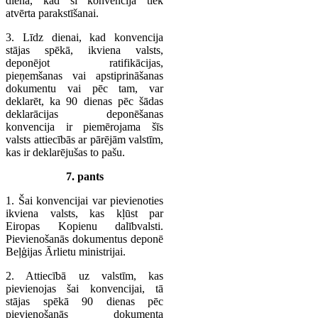
dienā, kad šī konvencija tiek
atvērta parakstīšanai.
3. Līdz dienai, kad konvencija
stājas spēkā, ikviena valsts,
deponējot ratifikācijas,
pieņemšanas vai apstiprināšanas
dokumentu vai pēc tam, var
deklarēt, ka 90 dienas pēc šādas
deklarācijas deponēšanas
konvencija ir piemērojama šīs
valsts attiecībās ar pārējām valstīm,
kas ir deklarējušas to pašu.
7. pants
1. Šai konvencijai var pievienoties
ikviena valsts, kas kļūst par
Eiropas Kopienu dalībvalsti.
Pievienošanās dokumentus deponē
Beļģijas Ārlietu ministrijai.
2. Attiecībā uz valstīm, kas
pievienojas šai konvencijai, tā
stājas spēkā 90 dienas pēc
pievienošanās dokumenta