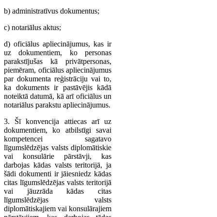
b) administratīvus dokumentus;
c) notariālus aktus;
d) oficiālus apliecinājumus, kas ir
uz dokumentiem, ko personas
parakstījušas kā privātpersonas,
piemēram, oficiālus apliecinājumus
par dokumenta reģistrāciju vai to,
ka dokuments ir pastāvējis kādā
noteiktā datumā, kā arī oficiālus un
notariālus parakstu apliecinājumus.
3. Šī konvencija attiecas arī uz
dokumentiem, ko atbilstīgi savai
kompetencei sagatavo
līgumslēdzējas valsts diplomātiskie
vai konsulārie pārstāvji, kas
darbojas kādas valsts teritorijā, ja
šādi dokumenti ir jāiesniedz kādas
citas līgumslēdzējas valsts teritorijā
vai jāuzrāda kādas citas
līgumslēdzējas valsts
diplomātiskajiem vai konsulārajiem