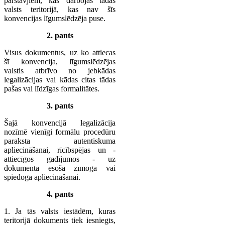
pārstāvjiem, kas darbojas tādas
valsts teritorijā, kas nav šīs
konvencijas līgumslēdzēja puse.
2. pants
Visus dokumentus, uz ko attiecas
šī konvencija, līgumslēdzējas
valstis atbrīvo no jebkādas
legalizācijas vai kādas citas tādas
pašas vai līdzīgas formalitātes.
3. pants
Šajā konvencijā legalizācija
nozīmē vienīgi formālu procedūru
paraksta autentiskuma
apliecināšanai, rīcībspējas un -
attiecīgos gadījumos - uz
dokumenta esošā zīmoga vai
spiedoga apliecināšanai.
4. pants
1. Ja tās valsts iestādēm, kuras
teritorijā dokuments tiek iesniegts,