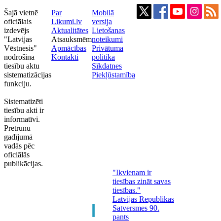
Šajā vietnē
Par
Mobilā
oficiālais
Likumi.lv
versija
izdevējs
Aktualitātes
Lietošanas
"Latvijas
Atsauksmēm
noteikumi
Vēstnesis"
Apmācības
Privātuma
nodrošina
Kontakti
politika
tiesību aktu
Sīkdatnes
sistematizācijas
Piekļūstamība
funkciju.
Sistematizēti
tiesību akti ir
informatīvi.
Pretrunu
gadījumā
vadās pēc
oficiālās
publikācijas.
"Ikvienam ir
tiesības zināt savas
tiesības."
Latvijas Republikas
Satversmes 90.
pants