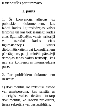
ir vienojušās par turpmāko.
1. pants
1. Šī konvencija attiecas uz
publiskiem dokumentiem, kas
izdoti kādas līgumslēdzējas valsts
teritorijā un kas tiek iesniegti kādas
citas līgumslēdzējas valsts teritorijā
vai uzrādīti kādas citas
līgumslēdzējas valsts
diplomātiskajiem vai konsulārajiem
pārstāvjiem, pat ja minētie pārstāvji
darbojas tādas valsts teritorijā, kas
nav šīs konvencijas līgumslēdzēja
puse.
2. Par publiskiem dokumentiem
uzskata:
a) dokumentus, ko izdevusi iestāde
vai amatpersona, kas saistīta ar
attiecīgās valsts tiesām, tostarp
dokumentus, ko izdevis prokurors,
tiesas sekretārs vai tiesizpildītājs;