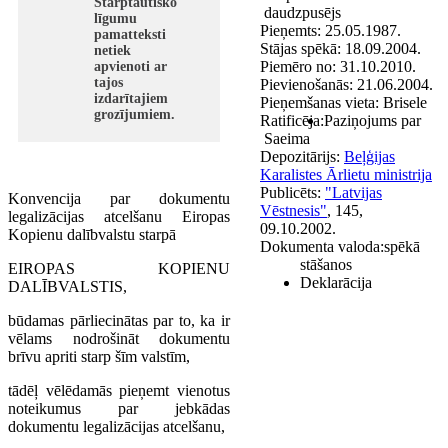
Starptautisko
daudzpusējs
līgumu
Pieņemts:
25.05.1987.
pamatteksti
Stājas spēkā:
18.09.2004.
netiek
Piemēro no:
31.10.2010.
apvienoti ar
tajos
Pievienošanās:
21.06.2004.
izdarītajiem
Pieņemšanas vieta:
Brisele
grozījumiem.
Ratificēja:
Paziņojums par
Saeima
Depozitārijs:
Beļģijas
Karalistes Ārlietu ministrija
Publicēts:
"Latvijas
Konvencija par dokumentu
Vēstnesis"
, 145,
legalizācijas atcelšanu Eiropas
09.10.2002.
Kopienu dalībvalstu starpā
Dokumenta valoda:
spēkā
stāšanos
EIROPAS KOPIENU
Deklarācija
DALĪBVALSTIS,
būdamas pārliecinātas par to, ka ir
vēlams nodrošināt dokumentu
brīvu apriti starp šīm valstīm,
tādēļ vēlēdamās pieņemt vienotus
noteikumus par jebkādas
dokumentu legalizācijas atcelšanu,