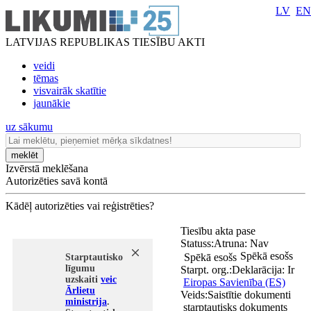
LV
EN
LATVIJAS REPUBLIKAS TIESĪBU AKTI
veidi
tēmas
visvairāk skatītie
jaunākie
uz sākumu
meklēt
Izvērstā meklēšana
Autorizēties savā kontā
Kādēļ autorizēties vai reģistrēties?
Tiesību akta pase
Statuss:
Atruna:
Nav
Spēkā esošs
Spēkā esošs
Starptautisko
līgumu
Starpt. org.:
Deklarācija:
Ir
uzskaiti
veic
Eiropas Savienība (ES)
Ārlietu
Veids:
Saistītie dokumenti
ministrija
.
starptautisks dokuments