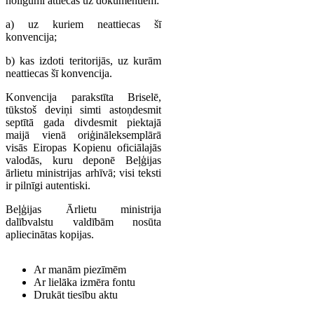
nolīgumi attiecas uz dokumentiem:
a) uz kuriem neattiecas šī
konvencija;
b) kas izdoti teritorijās, uz kurām
neattiecas šī konvencija.
Konvencija parakstīta Briselē,
tūkstoš deviņi simti astoņdesmit
septītā gada divdesmit piektajā
maijā vienā oriģināleksemplārā
visās Eiropas Kopienu oficiālajās
valodās, kuru deponē Beļģijas
ārlietu ministrijas arhīvā; visi teksti
ir pilnīgi autentiski.
Beļģijas Ārlietu ministrija
dalībvalstu valdībām nosūta
apliecinātas kopijas.
Ar manām piezīmēm
Ar lielāka izmēra fontu
Drukāt tiesību aktu