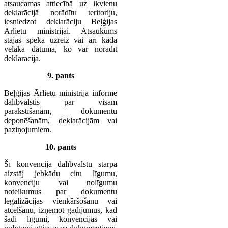
atsaucamas attiecībā uz ikvienu
deklarācijā norādītu teritoriju,
iesniedzot deklarāciju Beļģijas
Ārlietu ministrijai. Atsaukums
stājas spēkā uzreiz vai arī kādā
vēlākā datumā, ko var norādīt
deklarācijā.
9. pants
Beļģijas Ārlietu ministrija informē
dalībvalstis par visām
parakstīšanām, dokumentu
deponēšanām, deklarācijām vai
paziņojumiem.
10. pants
Šī konvencija dalībvalstu starpā
aizstāj jebkādu citu līgumu,
konvenciju vai nolīgumu
noteikumus par dokumentu
legalizācijas vienkāršošanu vai
atcelšanu, izņemot gadījumus, kad
šādi līgumi, konvencijas vai