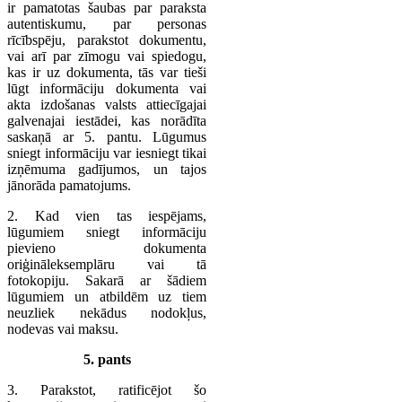
ir pamatotas šaubas par paraksta
autentiskumu, par personas
rīcībspēju, parakstot dokumentu,
vai arī par zīmogu vai spiedogu,
kas ir uz dokumenta, tās var tieši
lūgt informāciju dokumenta vai
akta izdošanas valsts attiecīgajai
galvenajai iestādei, kas norādīta
saskaņā ar 5. pantu. Lūgumus
sniegt informāciju var iesniegt tikai
izņēmuma gadījumos, un tajos
jānorāda pamatojums.
2. Kad vien tas iespējams,
lūgumiem sniegt informāciju
pievieno dokumenta
oriģināleksemplāru vai tā
fotokopiju. Sakarā ar šādiem
lūgumiem un atbildēm uz tiem
neuzliek nekādus nodokļus,
nodevas vai maksu.
5. pants
3. Parakstot, ratificējot šo