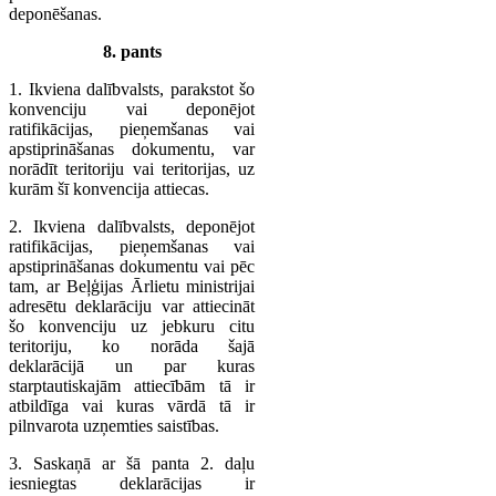
deponēšanas.
8. pants
1. Ikviena dalībvalsts, parakstot šo
konvenciju vai deponējot
ratifikācijas, pieņemšanas vai
apstiprināšanas dokumentu, var
norādīt teritoriju vai teritorijas, uz
kurām šī konvencija attiecas.
2. Ikviena dalībvalsts, deponējot
ratifikācijas, pieņemšanas vai
apstiprināšanas dokumentu vai pēc
tam, ar Beļģijas Ārlietu ministrijai
adresētu deklarāciju var attiecināt
šo konvenciju uz jebkuru citu
teritoriju, ko norāda šajā
deklarācijā un par kuras
starptautiskajām attiecībām tā ir
atbildīga vai kuras vārdā tā ir
pilnvarota uzņemties saistības.
3. Saskaņā ar šā panta 2. daļu
iesniegtas deklarācijas ir