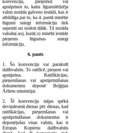
konvenciju, pieņemot vai
apstiprinot to, katra līgumslēdzēja
valsts norāda galveno iestādi, kas ir
atbildīga par to, ka 4. pantā minētie
lūgumi sniegt informāciju tiek
saņemti un nodoti tālāk. Tā norāda
valodu(-as), kurā(-s) minētā iestāde
pieņems lūgumus sniegt
informāciju.
6. pants
1. Šo konvenciju var parakstīt
dalībvalstis. To ratificē, pieņem vai
apstiprina. Ratifikācijas,
pieņemšanas vai apstiprināšanas
dokumentus deponē Beļģijas
Ārlietu ministrijai.
2. Šī konvencija stājas spēkā
deviņdesmit dienas pēc dienas, kad
ratifikācijas, pieņemšanas vai
apstiprināšanas dokumentus ir
deponējušas visas valstis, kas ir
Eiropas Kopienu dalībvalstis