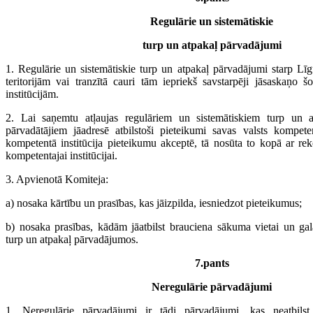
Regulārie un sistemātiskie
turp un atpakaļ pārvadājumi
1. Regulārie un sistemātiskie turp un atpakaļ pārvadājumi starp Lī
teritorijām vai tranzītā cauri tām iepriekš savstarpēji jāsaskaņo 
institūcijām.
2. Lai saņemtu atļaujas regulāriem un sistemātiskiem turp un 
pārvadātājiem jāadresē atbilstoši pieteikumi savas valsts kompetent
kompetentā institūcija pieteikumu akceptē, tā nosūta to kopā ar rek
kompetentajai institūcijai.
3. Apvienotā Komiteja:
a) nosaka kārtību un prasības, kas jāizpilda, iesniedzot pieteikumus;
b) nosaka prasības, kādām jāatbilst brauciena sākuma vietai un ga
turp un atpakaļ pārvadājumos.
7.pants
Neregulārie pārvadājumi
1. Neregulārie pārvadājumi ir tādi pārvadājumi, kas neatbils