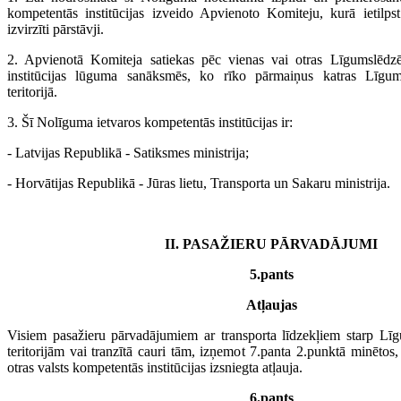
kompetentās institūcijas izveido Apvienoto Komiteju, kurā ietilpst
izvirzīti pārstāvji.
2. Apvienotā Komiteja satiekas pēc vienas vai otras Līgumslēdz
institūcijas lūguma sanāksmēs, ko rīko pārmaiņus katras Līgum
teritorijā.
3. Šī Nolīguma ietvaros kompetentās institūcijas ir:
- Latvijas Republikā - Satiksmes ministrija;
- Horvātijas Republikā - Jūras lietu, Transporta un Sakaru ministrija.
II. PASAŽIERU PĀRVADĀJUMI
5.pants
Atļaujas
Visiem pasažieru pārvadājumiem ar transporta līdzekļiem starp Lī
teritorijām vai tranzītā cauri tām, izņemot 7.panta 2.punktā minētos,
otras valsts kompetentās institūcijas izsniegta atļauja.
6.pants