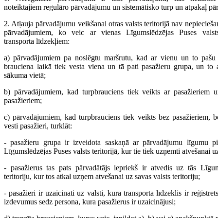
noteiktajiem regulāro pārvadājumu un sistemātisko turp un atpakaļ pār
2. Atļauja pārvadājumu veikšanai otras valsts teritorijā nav nepiecie
pārvadājumiem, ko veic ar vienas Līgumslēdzējas Puses valsts t
transporta līdzekļiem:
a) pārvadājumiem pa noslēgtu maršrutu, kad ar vienu un to pašu t
brauciena laikā tiek vesta viena un tā pati pasažieru grupa, un to 
sākuma vietā;
b) pārvadājumiem, kad turpbrauciens tiek veikts ar pasažieriem u
pasažieriem;
c) pārvadājumiem, kad turpbrauciens tiek veikts bez pasažieriem, be
vesti pasažieri, turklāt:
- pasažieru grupa ir izveidota saskaņā ar pārvadājumu līgumu pi
Līgumslēdzējas Puses valsts teritorijā, kur tie tiek uzņemti atvešanai uz 
- pasažierus tas pats pārvadātājs iepriekš ir atvedis uz tās Līgu
teritoriju, kur tos atkal uzņem atvešanai uz savas valsts teritoriju;
- pasažieri ir uzaicināti uz valsti, kurā transporta līdzeklis ir reģistr
izdevumus sedz persona, kura pasažierus ir uzaicinājusi;