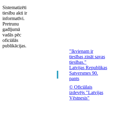
Sistematizēti
tiesību akti ir
informatīvi.
Pretrunu
gadījumā
vadās pēc
oficiālās
publikācijas.
"Ikvienam ir
tiesības zināt savas
tiesības."
Latvijas Republikas
Satversmes 90.
pants
© Oficiālais
izdevējs "Latvijas
Vēstnesis"