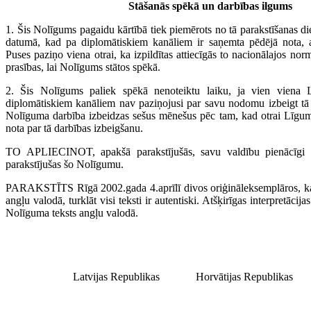
Stāšanās spēkā un darbības ilgums
1. Šis Nolīgums pagaidu kārtībā tiek piemērots no tā parakstīšanas die
datumā, kad pa diplomātiskiem kanāliem ir saņemta pēdējā nota, 
Puses paziņo viena otrai, ka izpildītas attiecīgās to nacionālajos nor
prasības, lai Nolīgums stātos spēkā.
2. Šis Nolīgums paliek spēkā nenoteiktu laiku, ja vien viena 
diplomātiskiem kanāliem nav paziņojusi par savu nodomu izbeigt tā
Nolīguma darbība izbeidzas sešus mēnešus pēc tam, kad otrai Līgums
nota par tā darbības izbeigšanu.
TO APLIECINOT, apakšā parakstījušās, savu valdību pienācīgi p
parakstījušas šo Nolīgumu.
PARAKSTĪTS Rīgā 2002.gada 4.aprīlī divos oriģināleksemplāros, kat
angļu valodā, turklāt visi teksti ir autentiski. Atšķirīgas interpretācij
Nolīguma teksts angļu valodā.
Latvijas Republikas
Horvātijas Republikas