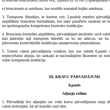
d) tranzīta braucieniem, kurus veic, izpildot a), b) vai c) apakšpunkt
e) braucienam ar autobusu, kas nosūtīts nomainīt bojātu autobusu.
3. Transporta līdzekļos, ar kuriem veic 2.punktā minētos pārvadāj
aizpildītam brauciena formulāram, kas satur pasažieru sarakstu un ko
un apzīmogojušas kompetentas kontroles institūcijas.
4. Brauciena formulārs aizpildāms, pārvadātājam atrodoties savā valstī
tam jāatrodas tajā transporta līdzeklī, uz ko tas attiecas, un ta
pilnvarotas kontrolējošās institūcijas amatpersonas pieprasījuma.
5. Visiem citiem pārvadājumu veidiem, kas nav minēti 6.pantā u
nepieciešama atļauja, ko saskaņā ar nacionālajiem likumiem un not
valsts kompetentā institūcija.
III. KRAVU PĀRVADĀJUMI
8.pants
Atļauju režīms
1. Pārvadātāji bez atļaujām var veikt kravu pārvadājumus starp 
valstu teritorijām, kā arī tranzītā cauri tām.