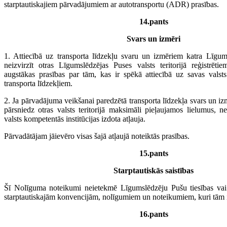
starptautiskajiem pārvadājumiem ar autotransportu (ADR) prasības.
14.pants
Svars un izmēri
1. Attiecībā uz transporta līdzekļu svaru un izmēriem katra Līgu
neizvirzīt otras Līgumslēdzējas Puses valsts teritorijā reģistrētie
augstākas prasības par tām, kas ir spēkā attiecībā uz savas valsts t
transporta līdzekļiem.
2. Ja pārvadājuma veikšanai paredzētā transporta līdzekļa svars un izm
pārsniedz otras valsts teritorijā maksimāli pieļaujamos lielumus, n
valsts kompetentās institūcijas izdota atļauja.
Pārvadātājam jāievēro visas šajā atļaujā noteiktās prasības.
15.pants
Starptautiskās saistības
Šī Nolīguma noteikumi neietekmē Līgumslēdzēju Pušu tiesības vai s
starptautiskajām konvencijām, nolīgumiem un noteikumiem, kuri tām ir
16.pants