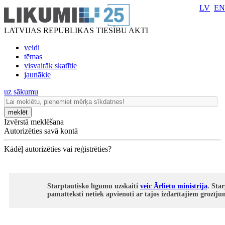
LV
EN
LATVIJAS REPUBLIKAS TIESĪBU AKTI
veidi
tēmas
visvairāk skatītie
jaunākie
uz sākumu
meklēt
Izvērstā meklēšana
Autorizēties savā kontā
Kādēļ autorizēties vai reģistrēties?
Starptautisko līgumu uzskaiti
veic Ārlietu ministrija
. Sta
pamatteksti netiek apvienoti ar tajos izdarītajiem grozīj