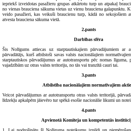
iepriekš izveidotas pasažieru grupas atkārtotu turp un atpakaļ brauci
no vienas brauciena sākuma vietas uz vienu brauciena galapunktu. Ka
veido pasažieri, kas veikuši braucienu turp, kādā no sekojošiem a
atvesta brauciena sākuma vietā.
2.pants
Darbības sfēra
Šis Nolīgums attiecas uz starptautiskajiem pārvadājumiem ar a
pārvadātājs, kurš atbilstoši savas valsts nacionālajiem normatīvajiem
starptautiskos pārvadājumus ar autotransportu pēc nomas līguma, 
vajadzībām uz otras valsts teritoriju, no tās vai tranzītā cauri tai.
3.pants
Atbilstība nacionālajiem normatīvajiem akti
Veicot pārvadājumus ar autotransportu otras valsts teritorijā, pārvad
līdzekļu apkalpēm jāievēro tur spēkā esošie nacionālie likumi un note
4.pants
Apvienotā Komiteja un kompetentās institūci
1. Lai nodrošinātu šī Nolīguma noteikumu izpildi un piemēroša