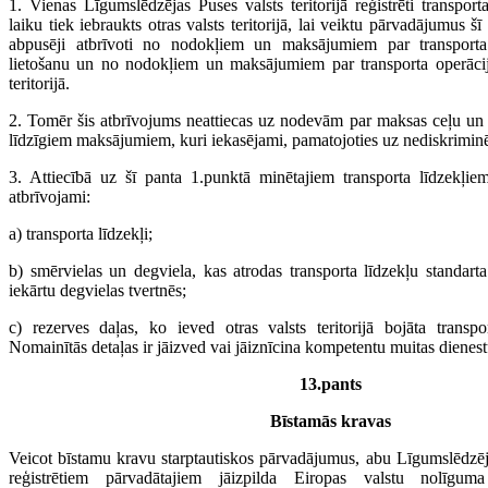
1. Vienas Līgumslēdzējas Puses valsts teritorijā reģistrēti transport
laiku tiek iebraukts otras valsts teritorijā, lai veiktu pārvadājumus š
abpusēji atbrīvoti no nodokļiem un maksājumiem par transporta
lietošanu un no nodokļiem un maksājumiem par transporta operācij
teritorijā.
2. Tomēr šis atbrīvojums neattiecas uz nodevām par maksas ceļu un t
līdzīgiem maksājumiem, kuri iekasējami, pamatojoties uz nediskrimi
3. Attiecībā uz šī panta 1.punktā minētajiem transporta līdzekļi
atbrīvojami:
a) transporta līdzekļi;
b) smērvielas un degviela, kas atrodas transporta līdzekļu standart
iekārtu degvielas tvertnēs;
c) rezerves daļas, ko ieved otras valsts teritorijā bojāta transp
Nomainītās detaļas ir jāizved vai jāiznīcina kompetentu muitas dienes
13.pants
Bīstamās kravas
Veicot bīstamu kravu starptautiskos pārvadājumus, abu Līgumslēdzēju
reģistrētiem pārvadātajiem jāizpilda Eiropas valstu nolīgu