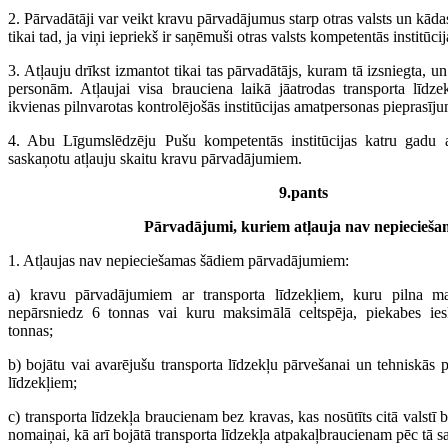
2. Pārvadātāji var veikt kravu pārvadājumus starp otras valsts un kādas 
tikai tad, ja viņi iepriekš ir saņēmuši otras valsts kompetentās institūcij
3. Atļauju drīkst izmantot tikai tas pārvadātājs, kuram tā izsniegta, u
personām. Atļaujai visa brauciena laikā jāatrodas transporta līdze
ikvienas pilnvarotas kontrolējošās institūcijas amatpersonas pieprasīj
4. Abu Līgumslēdzēju Pušu kompetentās institūcijas katru gadu a
saskaņotu atļauju skaitu kravu pārvadājumiem.
9.pants
Pārvadājumi, kuriem atļauja nav nepiecieša
1. Atļaujas nav nepieciešamas šādiem pārvadājumiem:
a) kravu pārvadājumiem ar transporta līdzekļiem, kuru pilna mas
nepārsniedz 6 tonnas vai kuru maksimālā celtspēja, piekabes iesk
tonnas;
b) bojātu vai avarējušu transporta līdzekļu pārvešanai un tehniskās p
līdzekļiem;
c) transporta līdzekļa braucienam bez kravas, kas nosūtīts citā valstī b
nomaiņai, kā arī bojātā transporta līdzekļa atpakaļbraucienam pēc tā s