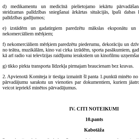
d) medikamentu un medicīnā pielietojamo iekārtu pārvadāšan
steidzamas palīdzības sniegšanai ārkārtas situācijās, īpaši daba
palīdzības gadījumos;
e) izstādēm un gadatirgiem paredzētu mākslas eksponātu un 
nekomerciāliem mērķiem;
f) nekomerciāliem mērķiem paredzētu piederumu, dekorāciju un dzīv
no teātra, muzikālām, kino vai cirka izrādēm, sporta pasākumiem, gada
kā arī radio vai televīzijas raidījumu ierakstiem un kinofilmu uzņemša
g) tikko pirkta transporta līdzekļa pirmajam braucienam bez kravas.
2. Apvienotā Komiteja ir tiesīga izmainīt šī panta 1.punktā minēto no 
pārvadājumu sarakstu un vienoties par dokumentiem, kuriem jāatrod
veicot iepriekš minētos pārvadājumus.
IV. CITI NOTEIKUMI
10.pants
Kabotāža