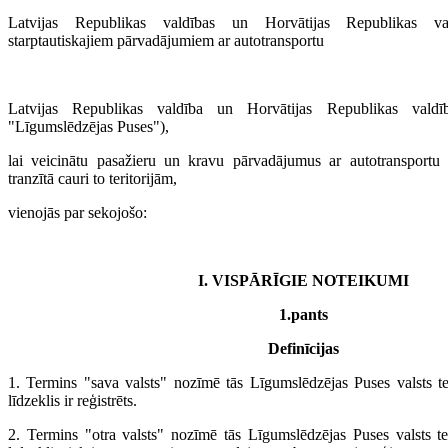
Latvijas Republikas valdības un Horvātijas Republikas v
starptautiskajiem pārvadājumiem ar autotransportu
Latvijas Republikas valdība un Horvātijas Republikas valdī
"Līgumslēdzējas Puses"),
lai veicinātu pasažieru un kravu pārvadājumus ar autotransportu
tranzītā cauri to teritorijām,
vienojās par sekojošo:
I. VISPĀRĪGIE NOTEIKUMI
1.pants
Definīcijas
1. Termins "sava valsts" nozīmē tās Līgumslēdzējas Puses valsts ter
līdzeklis ir reģistrēts.
2. Termins "otra valsts" nozīmē tās Līgumslēdzējas Puses valsts ter