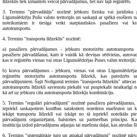
līdzeklis tiek izmantots veicot pārvadājumus, bet nav tajā reģistrēts.
3. Termins "pārvadātājs" nozīmē jebkuru fizisku vai juridisku p
Līgumslēdzēju Pušu valstu teritorijās un saskaņā ar spēkā esošiem 
noteikumiem ir tiesīga veikt starptautiskos pasažieru vai 
autotransportu.
4. Termins "transporta līdzeklis" nozīmē:
a) pasažieru pārvadājumos - jebkuru motorizētu autotransporta l
pasažieru pārvadāšanai, kam ir vairāk kā deviņas sēdvietas, autovadī
kas ir reģistrēts vienas vai otras Līgumslēdzējas Puses valsts teritorijā;
b) kravu pārvadājumos - jebkuru, vienas vai otras Līgumslēdzējas 
reģistrētu motorizētu autotransporta līdzekli, kas paredzēt
pārvadājumiem. Šajā Nolīgumā termins "transporta līdzeklis" attiecas 
autotransporta līdzekli savienotu piekabi vai puspiekabi neatkarīgi no
kā arī uz jebkuru citu autotransporta līdzekļu kombināciju.
5. Termins "regulāri pārvadājumi" nozīmē pasažieru pārvadājumus, ka
iepriekš saskaņotiem kustības sarakstiem noteiktos maršrutos un k
iekāpt transporta līdzeklī vai izkāpt no tā iepriekš noteiktās piet
pārvadājumi organizējami, balstoties uz partnerības principu. Ka
institūcija izdod pārvadājumu atļaujas tai maršruta daļai, kas atrodas šīs 
6. Termins "sistemātiskie turp un atpakaļ pārvadājumi" nozīmē pārv