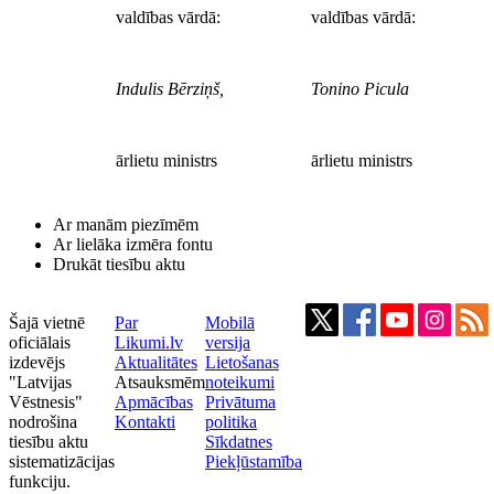
valdības vārdā:
valdības vārdā:
Indulis Bērziņš,
Tonino Picula
ārlietu ministrs
ārlietu ministrs
Ar manām piezīmēm
Ar lielāka izmēra fontu
Drukāt tiesību aktu
Šajā vietnē
Par
Mobilā
oficiālais
Likumi.lv
versija
izdevējs
Aktualitātes
Lietošanas
"Latvijas
Atsauksmēm
noteikumi
Vēstnesis"
Apmācības
Privātuma
nodrošina
Kontakti
politika
tiesību aktu
Sīkdatnes
sistematizācijas
Piekļūstamība
funkciju.