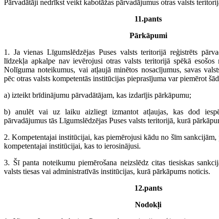
Pārvadātāji nedrīkst veikt kabotāžas pārvadājumus otras valsts teritorij
11.pants
Pārkāpumi
1. Ja vienas Līgumslēdzējas Puses valsts teritorijā reģistrēts pārva
līdzekļa apkalpe nav ievērojusi otras valsts teritorijā spēkā esošos
Nolīguma noteikumus, vai atļaujā minētos nosacījumus, savas valsts
pēc otras valsts kompetentās institūcijas pieprasījuma var piemērot šād
a) izteikt brīdinājumu pārvadātājam, kas izdarījis pārkāpumu;
b) anulēt vai uz laiku aizliegt izmantot atļaujas, kas dod iesp
pārvadājumus tās Līgumslēdzējas Puses valsts teritorijā, kurā pārkāpum
2. Kompetentajai institūcijai, kas piemērojusi kādu no šīm sankcijām, p
kompetentajai institūcijai, kas to ierosinājusi.
3. Šī panta noteikumu piemērošana neizslēdz citas tiesiskas sankcij
valsts tiesas vai administratīvās institūcijas, kurā pārkāpums noticis.
12.pants
Nodokļi